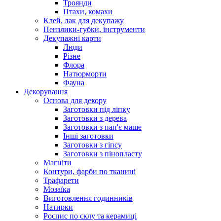
Троянди
Птахи, комахи
Клей, лак для декупажу
Пензлики-губки, інструменти
Декупажні карти
Люди
Різне
Флора
Натюрморти
Фауна
Декорування
Основа для декору
Заготовки під ліпку
Заготовки з дерева
Заготовки з пап'є маше
Інші заготовки
Заготовки з гіпсу
Заготовки з пінопласту
Магніти
Контури, фарби по тканині
Трафарети
Мозаїка
Виготовлення годинників
Натирки
Роспис по склу та керамиці