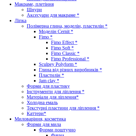
Макраме, плетіння
Шнури
Аксесуари для макраме *
Ліпка
Полімерна глина, моделін, пластилін *
Моделін Cernit *
Fimo *
Fimo Effect *
Fimo Soft *
Fimo Classic *
Fimo Professional *
Sculpey Polyform *
Глина від різних виробників *
Пластилін *
Jam clay *
Форми для пластику
Інструменти для ліплення *
Матеріали для ліплення*
Холодна емаль
Текстурні пластини для ліплення *
Каттери*
Миловаріння, косметика
Форми для мила
Форми поштучно
Фауна