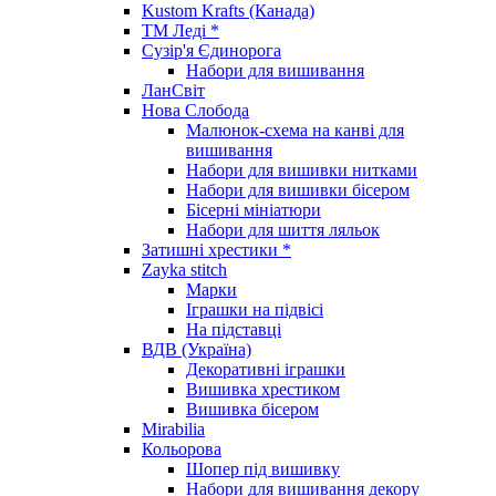
Kustom Krafts (Канада)
ТМ Леді *
Сузір'я Єдинорога
Набори для вишивання
ЛанСвіт
Нова Слобода
Малюнок-схема на канві для
вишивання
Набори для вишивки нитками
Набори для вишивки бісером
Бісерні мініатюри
Набори для шиття ляльок
Затишні хрестики *
Zayka stitch
Марки
Іграшки на підвісі
На підставці
ВДВ (Україна)
Декоративні іграшки
Вишивка хрестиком
Вишивка бісером
Mirabilia
Кольорова
Шопер під вишивку
Набори для вишивання декору