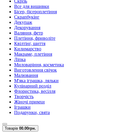
Скрізь
Все для вишивки
Бісер, бісероплетіння
Скрапбукінг
Декупаж
Декорування
Валяння, фетр
Плетіння, фриволіте
Квілтінг, шиття
Килимарство
Макраме, плетіння
Ліпка
Миловаріння, косметика
Виготовлення свічок
Малювання
М'яка іграшка, ляльки
Кулінарний розділ
Флористика, весілля
Творчість
Жіночі примхи
Іграшки
Подарунки, свята
Товарів
0
0.00грн.