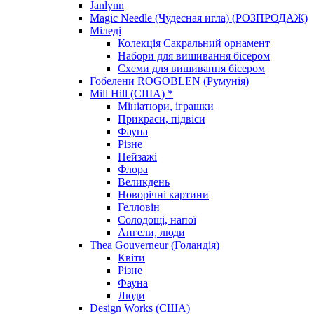
Janlynn
Magic Needle (Чудесная игла) (РОЗПРОДАЖ)
Міледі
Колекція Сакральний орнамент
Набори для вишивання бісером
Схеми для вишивання бісером
Гобелени ROGOBLEN (Румунія)
Mill Hill (США) *
Мініатюри, іграшки
Прикраси, підвіси
Фауна
Різне
Пейзажі
Флора
Великдень
Новорічні картини
Гелловін
Солодощі, напої
Ангели, люди
Thea Gouverneur (Голандія)
Квіти
Різне
Фауна
Люди
Design Works (США)