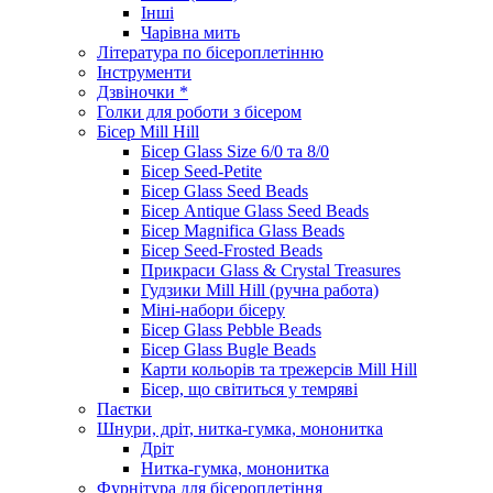
Інші
Чарівна мить
Література по бісероплетінню
Інструменти
Дзвіночки *
Голки для роботи з бісером
Бісер Mill Hill
Бісер Glass Size 6/0 та 8/0
Бісер Seed-Petite
Бісер Glass Seed Beads
Бісер Antique Glass Seed Beads
Бісер Magnifica Glass Beads
Бісер Seed-Frosted Beads
Прикраси Glass & Crystal Treasures
Гудзики Mill Hill (ручна работа)
Міні-набори бісеру
Бісер Glass Pebble Beads
Бісер Glass Bugle Beads
Карти кольорів та трежерсів Mill Hill
Бісер, що світиться у темряві
Паєтки
Шнури, дріт, нитка-гумка, мононитка
Дріт
Нитка-гумка, мононитка
Фурнітура для бісероплетіння