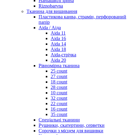
Наніашвілі Ірина
Riznobarvna
Тканина для вишивання
Пластикова канва, страмін, перфорований
папір
Aida / Аіда
Aida 11
Aida 16
Aida 14
Aida 18
Aida-стрічка
Aida 20
Рівномірна тканина
25 count
27 count
18 count
28 count
10 count
32 count
22 count
16 count
35 count
Спеціальні тканини
Рушники, скатертини, серветки
Сорочки з місцем для вишивки