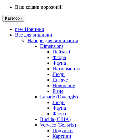
Ваш кошик порожній!
Категорії
new
Новинки
Все для вишивки
Набори для вишивання
Dimensions
Пейзажі
Флора
Фауна
Натюрморти
Люди
Дитяче
Новорічне
Різне
Lanarte (Голандія)
Люди
Фауна
Флора
Bucilla (США)
Vervaco (Бельгія)
Подушки
Картини