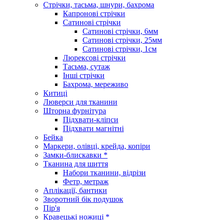
Стрічки, тасьма, шнури, бахрома
Капронові стрічки
Сатинові стрічки
Сатинові стрічки, 6мм
Сатинові стрічки, 25мм
Сатинові стрічки, 1см
Люрексові стрічки
Тасьма, сутаж
Інші стрічки
Бахрома, мереживо
Китиці
Люверси для тканини
Шторна фурнітура
Підхвати-кліпси
Підхвати магнітні
Бейка
Маркери, олівці, крейда, копіри
Замки-блискавки *
Тканина для шиття
Набори тканини, відрізи
Фетр, метраж
Аплікації, бантики
Зворотний бік подушок
Пір'я
Кравецькі ножиці *