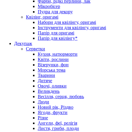
Фарби, рідкі перлини, лак
Мікробісер
Пудра для декору
Квілінг, оригамі
Набори для квілінгу, оригамі
Інструменти для квілінгу, оригамі
Папір для оригамі
Папір для квілінгу*
Декупаж
Серветки
Кухня, натюрморти
Квіти, рослини
Візерунки, фон
Морська тема
Тварини
Дитяче
Овочі, оливки
Великдень
Весілля, серця, любовь
Люди
Новий рік, Різдво
Ягоди, фрукти
Різне
Ангели, феї, релігія
Листя, гриби, плоди