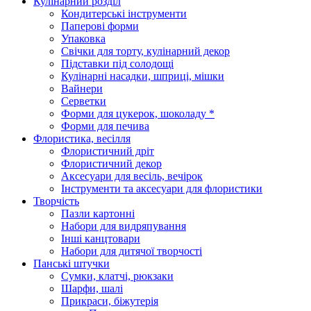
Кулінарний розділ
Кондитерські інструменти
Паперові форми
Упаковка
Свічки для торту, кулінарний декор
Підставки під солодощі
Кулінарні насадки, шприці, мішки
Вайнери
Серветки
Форми для цукерок, шоколаду *
Форми для печива
Флористика, весілля
Флористичний дріт
Флористичний декор
Аксесуари для весіль, вечірок
Інструменти та аксесуари для флористики
Творчість
Пазли картонні
Набори для видряпування
Інші канцтовари
Набори для дитячої творчості
Панські штучки
Сумки, клатчі, рюкзаки
Шарфи, шалі
Прикраси, біжутерія