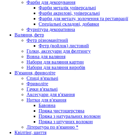
Фарби для декорування
Фарби металік універсальні
Фарби акрилові, універсальні
Фарби для металу, золочення та реставрації
Спеціальні складові, добавки
Фурнітура декоративна
Валяння, фетр
Фетр різноманітний
Фетр (войлок) листовий
Голки, аксесуари для фелтингу
Вовна для валяння
Набори для валяння картин
Набори для валяння виробів
В'язання, фриволіте
Спиці в'язальні
Фриволіте
Гачки в'язальні
Аксесуари для в'язання
Нитки для в'язання
Бавовна
Пряжа чистошерстяна
Пряжа з натуральних волокон
Пряжа з штучних волокон
Література по в'язанню *
Квілтінг, шиття