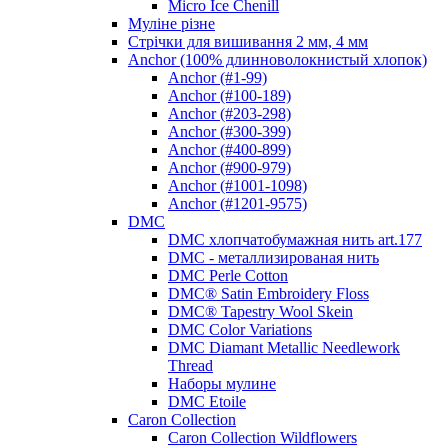
Micro Ice Chenill
Муліне різне
Стрічки для вишивання 2 мм, 4 мм
Anchor (100% длинноволокнистый хлопок)
Anchor (#1-99)
Anchor (#100-189)
Anchor (#203-298)
Anchor (#300-399)
Anchor (#400-899)
Anchor (#900-979)
Anchor (#1001-1098)
Anchor (#1201-9575)
DMC
DMC хлопчатобумажная нить art.177
DMC - металлизированая нить
DMC Perle Cotton
DMC® Satin Embroidery Floss
DMC® Tapestry Wool Skein
DMC Color Variations
DMC Diamant Metallic Needlework
Thread
Наборы мулине
DMC Etoile
Caron Collection
Caron Collection Wildflowers