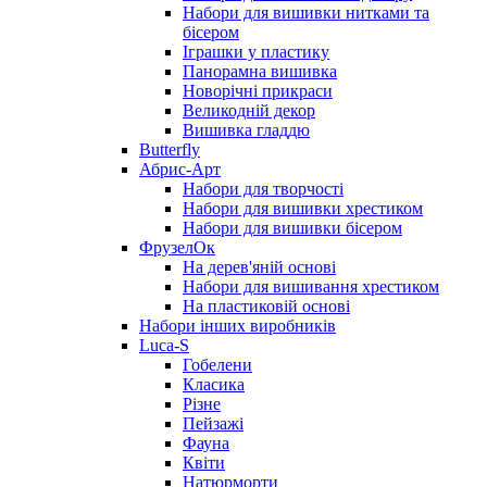
Набори для вишивки нитками та
бісером
Іграшки у пластику
Панорамна вишивка
Новорічні прикраси
Великодній декор
Вишивка гладдю
Butterfly
Абрис-Арт
Набори для творчості
Набори для вишивки хрестиком
Набори для вишивки бісером
ФрузелОк
На дерев'яній основі
Набори для вишивання хрестиком
На пластиковій основі
Набори інших виробників
Luca-S
Гобелени
Класика
Різне
Пейзажі
Фауна
Квіти
Натюрморти