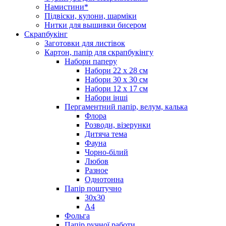
Намистини*
Підвіски, кулони, шарміки
Нитки для вышивки бисером
Скрапбукінг
Заготовки для листівок
Картон, папір для скрапбукінгу
Набори паперу
Набори 22 х 28 см
Набори 30 х 30 см
Набори 12 х 17 см
Набори інші
Пергаментний папір, велум, калька
Флора
Розводи, візерунки
Дитяча тема
Фауна
Чорно-білий
Любов
Разное
Однотонна
Папір поштучно
30х30
А4
Фольга
Папір ручної работи