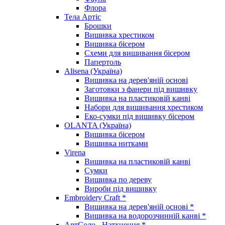
Флора
Тела Артіс
Брошки
Вишивка хрестиком
Вишивка бісером
Схеми для вишивання бісером
Папертоль
Alisena (Україна)
Вишивка на дерев'яній основі
Заготовки з фанери під вишивку
Вишивка на пластиковій канві
Набори для вишивання хрестиком
Еко-сумки під вишивку бісером
OLANTA (Україна)
Вишивка бісером
Вишивка нитками
Virena
Вишивка на пластиковій канві
Сумки
Вишивка по дереву
Вироби під вишивку
Embroidery Craft *
Вишивка на дерев'яній основі *
Вишивка на водорозчинній канві *
АртСоло - Натхнення *