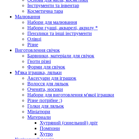
Інструменти та інвентар
Косметична тара
Малювання
Набори для малювання
Набори гуаші, акварелі, акрилу *
Пензлики та інші інструменти
Олівці
Різне
Виготовлення свічок
Барвники, матеріали для свічок
Гноти різні
Форми для свічок
М'яка іграшка, ляльки
Аксесуари для іграшок
Волосся для ляльок
Оченята, носики
Набори для виготовлення м'якої іграшки
Різне потрібне :)
Голки для ляльок
Мініатюри
Материали
Хутряний (синельний) дріт
Помпони
Хутро