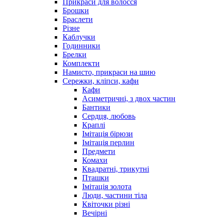
Прикраси для волосся
Брошки
Браслети
Різне
Каблучки
Годинники
Брелки
Комплекти
Намисто, прикраси на шию
Сережки, кліпси, кафи
Кафи
Асиметричні, з двох частин
Бантики
Сердця, любовь
Краплі
Імітація бірюзи
Імітація перлин
Предмети
Комахи
Квадратні, трикутні
Пташки
Імітація золота
Люди, частини тіла
Квіточки різні
Вечірні