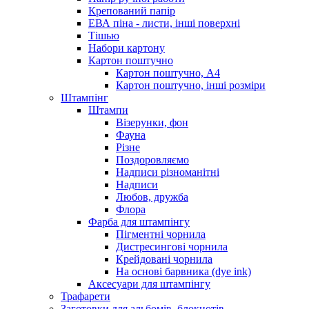
Крепований папір
ЕВА піна - листи, інші поверхні
Тішью
Набори картону
Картон поштучно
Картон поштучно, А4
Картон поштучно, інші розміри
Штампінг
Штампи
Візерунки, фон
Фауна
Різне
Поздоровляємо
Надписи різноманітні
Надписи
Любов, дружба
Флора
Фарба для штампінгу
Пігментні чорнила
Дистресингові чорнила
Крейдовані чорнила
На основі барвника (dye ink)
Аксесуари для штампінгу
Трафарети
Заготовки для альбомів, блокнотів