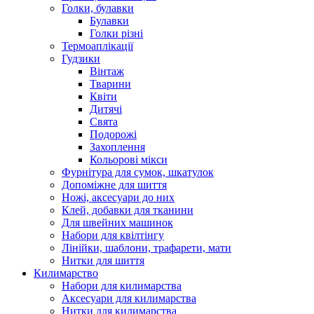
Голки, булавки
Булавки
Голки різні
Термоаплікації
Гудзики
Вінтаж
Тварини
Квіти
Дитячі
Свята
Подорожі
Захоплення
Кольорові мікси
Фурнітура для сумок, шкатулок
Допоміжне для шиття
Ножі, аксесуари до них
Клей, добавки для тканини
Для швейних машинок
Набори для квілтінгу
Лінійки, шаблони, трафарети, мати
Нитки для шиття
Килимарство
Набори для килимарства
Аксесуари для килимарства
Нитки для килимарства