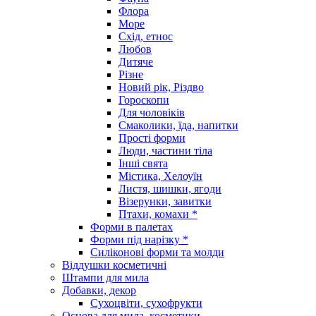
Флора
Море
Схід, етнос
Любов
Дитяче
Різне
Новий рік, Різдво
Гороскопи
Для чоловіків
Смаколики, їда, напитки
Прості форми
Люди, частини тіла
Інші свята
Містика, Хелоуїн
Листя, шишки, ягоди
Візерунки, завитки
Птахи, комахи *
Форми в палетах
Форми під нарізку *
Силіконові форми та молди
Віддушки косметичні
Штампи для мила
Добавки, декор
Сухоцвіти, сухофрукти
Основа для мила, косметики