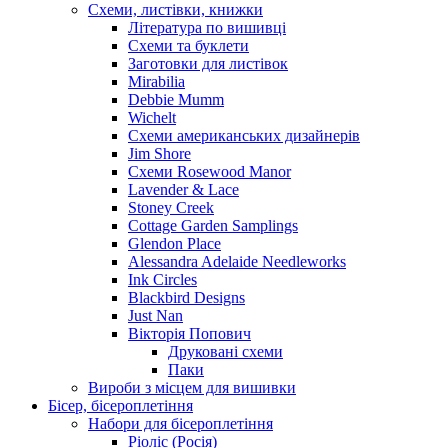
Схеми, листівки, книжки
Література по вишивці
Схеми та буклети
Заготовки для листівок
Mirabilia
Debbie Mumm
Wichelt
Схеми американських дизайнерів
Jim Shore
Cхеми Rosewood Manor
Lavender & Lace
Stoney Creek
Cottage Garden Samplings
Glendon Place
Alessandra Adelaide Needleworks
Ink Circles
Blackbird Designs
Just Nan
Вікторія Попович
Друковані схеми
Паки
Вироби з місцем для вишивки
Бісер, бісероплетіння
Набори для бісероплетіння
Ріоліс (Росія)