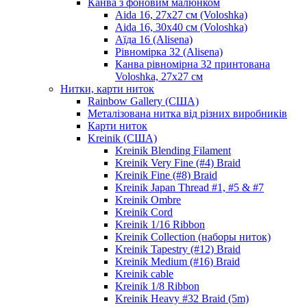
Канва з фоновим малюнком
Aida 16, 27х27 см (Voloshka)
Aida 16, 30х40 см (Voloshka)
Аїда 16 (Alisena)
Рівномірка 32 (Alisena)
Канва рівномірна 32 принтована
Voloshka, 27х27 см
Нитки, карти ниток
Rainbow Gallery (США)
Металізована нитка від різних виробників
Карти ниток
Kreinik (США)
Kreinik Blending Filament
Kreinik Very Fine (#4) Braid
Kreinik Fine (#8) Braid
Kreinik Japan Thread #1, #5 & #7
Kreinik Ombre
Kreinik Cord
Kreinik 1/16 Ribbon
Kreinik Collection (наборы ниток)
Kreinik Tapestry (#12) Braid
Kreinik Medium (#16) Braid
Kreinik cable
Kreinik 1/8 Ribbon
Kreinik Heavy #32 Braid (5m)