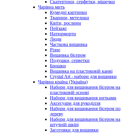
Скатертини, серфетки, мішечки
Чарiвна мить
Кумедні картинки
Тварини, метелики
Квіти, рослини
Пейзажі
Натюрморти
Люди
Часткова вишивка
Різне
Вишивка бісером
Подушки, серветки
Брошки
Вишивка на пластиковій канві
Crystal Art - набори для вишивки
Чарівна країна (Україна)
Набори для вишивання бісером на
пластиковій основі
Набори для вишивання нитками
Аксесуари для рукоділля
Набори для вишивання бісером по
дереву
Набори для вишивання бісером на
штучній шкірі
Заготовки для вишивки