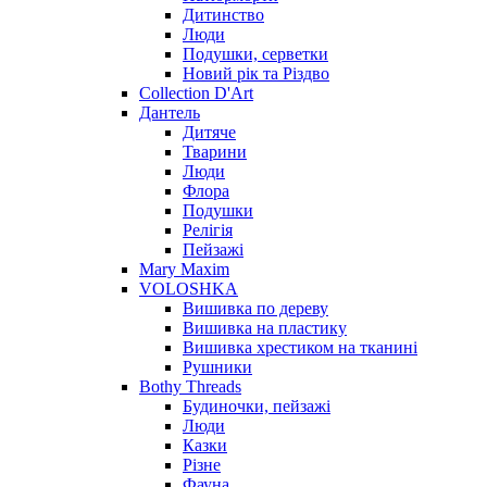
Дитинство
Люди
Подушки, серветки
Новий рік та Різдво
Collection D'Art
Дантель
Дитяче
Тварини
Люди
Флора
Подушки
Релігія
Пейзажі
Mary Maxim
VOLOSHKA
Вишивка по дереву
Вишивка на пластику
Вишивка хрестиком на тканині
Рушники
Bothy Threads
Будиночки, пейзажі
Люди
Казки
Різне
Фауна