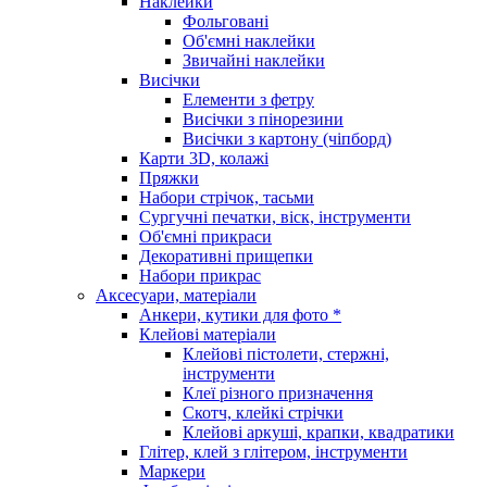
Наклейки
Фольговані
Об'ємні наклейки
Звичайні наклейки
Висічки
Елементи з фетру
Висічки з пінорезини
Висічки з картону (чіпборд)
Карти 3D, колажі
Пряжки
Набори стрічок, тасьми
Сургучні печатки, віск, інструменти
Об'ємні прикраси
Декоративні прищепки
Набори прикрас
Аксесуари, матеріали
Анкери, кутики для фото *
Клейові матеріали
Клейові пістолети, стержні,
інструменти
Клеї різного призначення
Скотч, клейкі стрічки
Клейові аркуші, крапки, квадратики
Глітер, клей з глітером, інструменти
Маркери