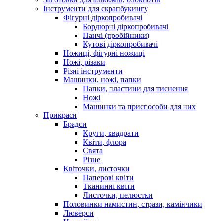
Інструменти для скрапбукингу
Фігурні діркопробивачі
Бордюрні діркопробивачі
Панчі (пробійники)
Кутові діркопробивачі
Ножиці, фігурні ножиці
Ножі, різаки
Різні інструменти
Машинки, ножі, папки
Папки, пластини для тиснення
Ножі
Машинки та приспособи для них
Прикраси
Брадси
Круги, квадрати
Квіти, флора
Свята
Різне
Квіточки, листочки
Паперові квіти
Тканинні квіти
Листочки, пелюстки
Половинки намистин, стрази, камінчики
Люверси