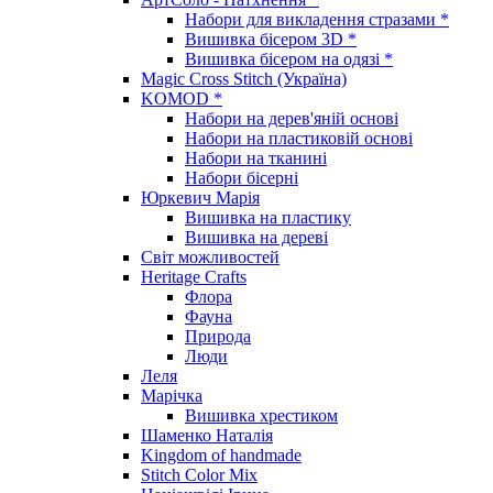
Набори для викладення стразами *
Вишивка бісером 3D *
Вишивка бісером на одязі *
Magic Cross Stitch (Україна)
KOMOD *
Набори на дерев'яній основі
Набори на пластиковій основі
Набори на тканині
Набори бісерні
Юркевич Марія
Вишивка на пластику
Вишивка на дереві
Світ можливостей
Heritage Crafts
Флора
Фауна
Природа
Люди
Леля
Марічка
Вишивка хрестиком
Шаменко Наталія
Kingdom of handmade
Stitch Color Mix