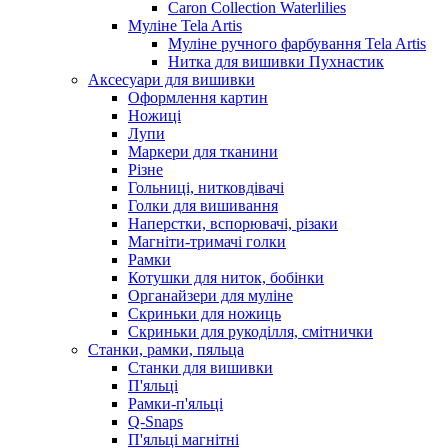
Caron Collection Waterlilies
Муліне Tela Artis
Муліне ручного фарбування Tela Artis
Нитка для вишивки Пухнастик
Аксесуари для вишивки
Оформлення картин
Ножиці
Лупи
Маркери для тканини
Різне
Гольниці, нитковдівачі
Голки для вишивання
Наперстки, вспорювачі, різаки
Магніти-тримачі голки
Рамки
Котушки для ниток, бобінки
Органайзери для муліне
Скриньки для ножиць
Скриньки для рукоділля, смітнички
Станки, рамки, пяльца
Станки для вишивки
П'яльці
Рамки-п'яльці
Q-Snaps
П'яльці магнітні