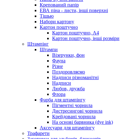
Крепований папір
ЕВА піна - листи, інші поверхні
Тішью
Набори картону
Картон поштучно
Картон поштучно, А4
Картон поштучно, інші розміри
Штампінг
Штампи
Візерунки, фон
Фауна
Різне
Поздоровляємо
Надписи різноманітні
Надписи
Любов, дружба
Флора
Фарба для штампінгу
Пігментні чорнила
Дистресингові чорнила
Крейдовані чорнила
На основі барвника (dye ink)
Аксесуари для штампінгу
Трафарети
Заготовки для альбомів, блокнотів