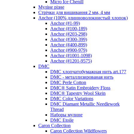
Micro Ice Chenill
Муліне різне
Стрічки для вишивання 2 мм, 4 мм
Anchor (100% длинноволокнистый хлопок)
Anchor (#1-99)
Anchor (#100-189)
Anchor (#203-298)
Anchor (#300-399)
Anchor (#400-899)
Anchor (#900-979)
Anchor (#1001-1098)
Anchor (#1201-9575)
DMC
DMC хлопчатобумажная нить art.177
DMC - металлизированая нить
DMC Perle Cotton
DMC® Satin Embroidery Floss
DMC® Tapestry Wool Skein
DMC Color Variations
DMC Diamant Metallic Needlework
Thread
Наборы мулине
DMC Etoile
Caron Collection
Caron Collection Wildflowers