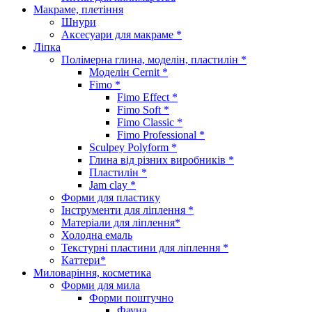
Макраме, плетіння
Шнури
Аксесуари для макраме *
Ліпка
Полімерна глина, моделін, пластилін *
Моделін Cernit *
Fimo *
Fimo Effect *
Fimo Soft *
Fimo Classic *
Fimo Professional *
Sculpey Polyform *
Глина від різних виробників *
Пластилін *
Jam clay *
Форми для пластику
Інструменти для ліплення *
Матеріали для ліплення*
Холодна емаль
Текстурні пластини для ліплення *
Каттери*
Миловаріння, косметика
Форми для мила
Форми поштучно
Фауна