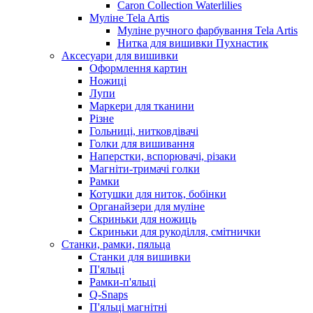
Caron Collection Waterlilies
Муліне Tela Artis
Муліне ручного фарбування Tela Artis
Нитка для вишивки Пухнастик
Аксесуари для вишивки
Оформлення картин
Ножиці
Лупи
Маркери для тканини
Різне
Гольниці, нитковдівачі
Голки для вишивання
Наперстки, вспорювачі, різаки
Магніти-тримачі голки
Рамки
Котушки для ниток, бобінки
Органайзери для муліне
Скриньки для ножиць
Скриньки для рукоділля, смітнички
Станки, рамки, пяльца
Станки для вишивки
П'яльці
Рамки-п'яльці
Q-Snaps
П'яльці магнітні