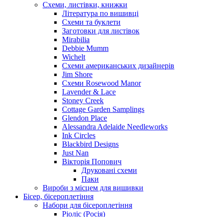
Схеми, листівки, книжки
Література по вишивці
Схеми та буклети
Заготовки для листівок
Mirabilia
Debbie Mumm
Wichelt
Схеми американських дизайнерів
Jim Shore
Cхеми Rosewood Manor
Lavender & Lace
Stoney Creek
Cottage Garden Samplings
Glendon Place
Alessandra Adelaide Needleworks
Ink Circles
Blackbird Designs
Just Nan
Вікторія Попович
Друковані схеми
Паки
Вироби з місцем для вишивки
Бісер, бісероплетіння
Набори для бісероплетіння
Ріоліс (Росія)