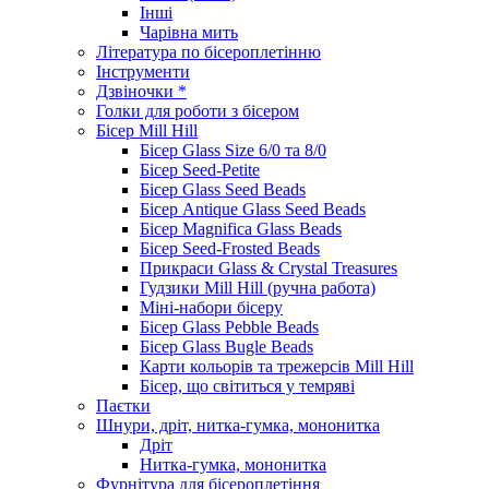
Інші
Чарівна мить
Література по бісероплетінню
Інструменти
Дзвіночки *
Голки для роботи з бісером
Бісер Mill Hill
Бісер Glass Size 6/0 та 8/0
Бісер Seed-Petite
Бісер Glass Seed Beads
Бісер Antique Glass Seed Beads
Бісер Magnifica Glass Beads
Бісер Seed-Frosted Beads
Прикраси Glass & Crystal Treasures
Гудзики Mill Hill (ручна работа)
Міні-набори бісеру
Бісер Glass Pebble Beads
Бісер Glass Bugle Beads
Карти кольорів та трежерсів Mill Hill
Бісер, що світиться у темряві
Паєтки
Шнури, дріт, нитка-гумка, мононитка
Дріт
Нитка-гумка, мононитка
Фурнітура для бісероплетіння