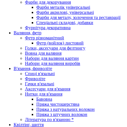
Фарби для декорування
Фарби металік універсальні
Фарби акрилові, універсальні
Фарби для металу, золочення та реставрації
Спеціальні складові, добавки
Фурнітура декоративна
Валяння, фетр
Фетр різноманітний
Фетр (войлок) листовий
Голки, аксесуари для фелтингу
Вовна для валяння
Набори для валяння картин
Набори для валяння виробів
В'язання, фриволіте
Спиці в'язальні
Фриволіте
Гачки в'язальні
Аксесуари для в'язання
Нитки для в'язання
Бавовна
Пряжа чистошерстяна
Пряжа з натуральних волокон
Пряжа з штучних волокон
Література по в'язанню *
Квілтінг, шиття