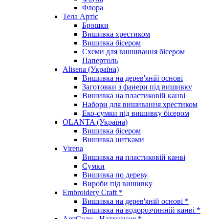
Флора
Тела Артіс
Брошки
Вишивка хрестиком
Вишивка бісером
Схеми для вишивання бісером
Папертоль
Alisena (Україна)
Вишивка на дерев'яній основі
Заготовки з фанери під вишивку
Вишивка на пластиковій канві
Набори для вишивання хрестиком
Еко-сумки під вишивку бісером
OLANTA (Україна)
Вишивка бісером
Вишивка нитками
Virena
Вишивка на пластиковій канві
Сумки
Вишивка по дереву
Вироби під вишивку
Embroidery Craft *
Вишивка на дерев'яній основі *
Вишивка на водорозчинній канві *
АртСоло - Натхнення *