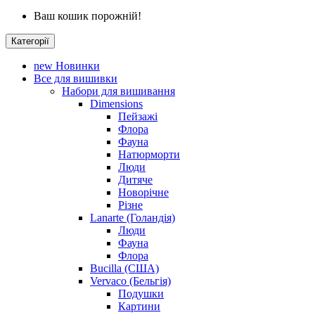
Ваш кошик порожній!
Категорії
new
Новинки
Все для вишивки
Набори для вишивання
Dimensions
Пейзажі
Флора
Фауна
Натюрморти
Люди
Дитяче
Новорічне
Різне
Lanarte (Голандія)
Люди
Фауна
Флора
Bucilla (США)
Vervaco (Бельгія)
Подушки
Картини