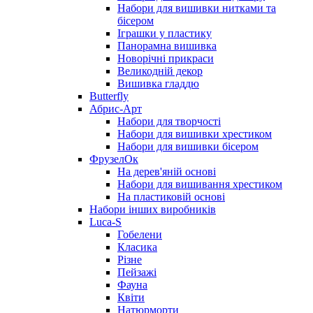
Набори для вишивки нитками та
бісером
Іграшки у пластику
Панорамна вишивка
Новорічні прикраси
Великодній декор
Вишивка гладдю
Butterfly
Абрис-Арт
Набори для творчості
Набори для вишивки хрестиком
Набори для вишивки бісером
ФрузелОк
На дерев'яній основі
Набори для вишивання хрестиком
На пластиковій основі
Набори інших виробників
Luca-S
Гобелени
Класика
Різне
Пейзажі
Фауна
Квіти
Натюрморти