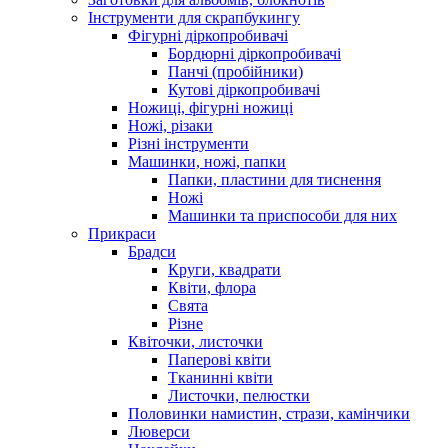
Інструменти для скрапбукингу
Фігурні діркопробивачі
Бордюрні діркопробивачі
Панчі (пробійники)
Кутові діркопробивачі
Ножиці, фігурні ножиці
Ножі, різаки
Різні інструменти
Машинки, ножі, папки
Папки, пластини для тиснення
Ножі
Машинки та приспособи для них
Прикраси
Брадси
Круги, квадрати
Квіти, флора
Свята
Різне
Квіточки, листочки
Паперові квіти
Тканинні квіти
Листочки, пелюстки
Половинки намистин, стрази, камінчики
Люверси