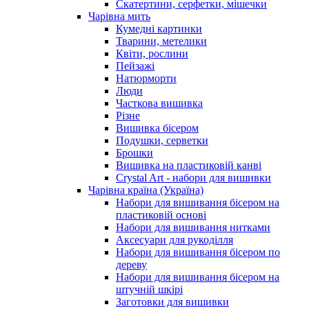
Скатертини, серфетки, мішечки
Чарiвна мить
Кумедні картинки
Тварини, метелики
Квіти, рослини
Пейзажі
Натюрморти
Люди
Часткова вишивка
Різне
Вишивка бісером
Подушки, серветки
Брошки
Вишивка на пластиковій канві
Crystal Art - набори для вишивки
Чарівна країна (Україна)
Набори для вишивання бісером на
пластиковій основі
Набори для вишивання нитками
Аксесуари для рукоділля
Набори для вишивання бісером по
дереву
Набори для вишивання бісером на
штучній шкірі
Заготовки для вишивки