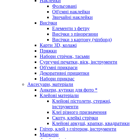
Наклейки
Фольговані
Об'ємні наклейки
Звичайні наклейки
Висічки
Елементи з фетру
Висічки з пінорезини
Висічки з картону (чіпборд)
Карти 3D, колажі
Пряжки
Набори стрічок, тасьми
Сургучні печатки, віск, інструменти
Об'ємні прикраси
Декоративні прищепки
Набори прикрас
Аксесуари, матеріали
Анкери, кутики для фото *
Клейові матеріали
Клейові пістолети, стержні,
інструменти
Клеї різного призначення
Скотч, клейкі стрічки
Клейові аркуші, крапки, квадратики
Глітер, клей з глітером, інструменти
Маркери