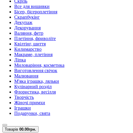
Скрізь
Все для вишивки
Бісер, бісероплетіння
Скрапбукінг
Декупаж
Декорування
Валяння, фетр
Плетіння, фриволіте
Квілтінг, шиття
Килимарство
Макраме, плетіння
Ліпка
Миловаріння, косметика
Виготовлення свічок
Малювання
М'яка іграшка, ляльки
Кулінарний розділ
Флористика, весілля
Творчість
Жіночі примхи
Іграшки
Подарунки, свята
Товарів
0
0.00грн.