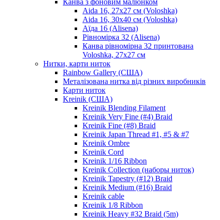
Канва з фоновим малюнком
Aida 16, 27х27 см (Voloshka)
Aida 16, 30х40 см (Voloshka)
Аїда 16 (Alisena)
Рівномірка 32 (Alisena)
Канва рівномірна 32 принтована
Voloshka, 27х27 см
Нитки, карти ниток
Rainbow Gallery (США)
Металізована нитка від різних виробників
Карти ниток
Kreinik (США)
Kreinik Blending Filament
Kreinik Very Fine (#4) Braid
Kreinik Fine (#8) Braid
Kreinik Japan Thread #1, #5 & #7
Kreinik Ombre
Kreinik Cord
Kreinik 1/16 Ribbon
Kreinik Collection (наборы ниток)
Kreinik Tapestry (#12) Braid
Kreinik Medium (#16) Braid
Kreinik cable
Kreinik 1/8 Ribbon
Kreinik Heavy #32 Braid (5m)