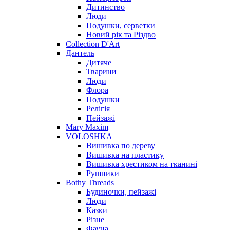
Дитинство
Люди
Подушки, серветки
Новий рік та Різдво
Collection D'Art
Дантель
Дитяче
Тварини
Люди
Флора
Подушки
Релігія
Пейзажі
Mary Maxim
VOLOSHKA
Вишивка по дереву
Вишивка на пластику
Вишивка хрестиком на тканині
Рушники
Bothy Threads
Будиночки, пейзажі
Люди
Казки
Різне
Фауна