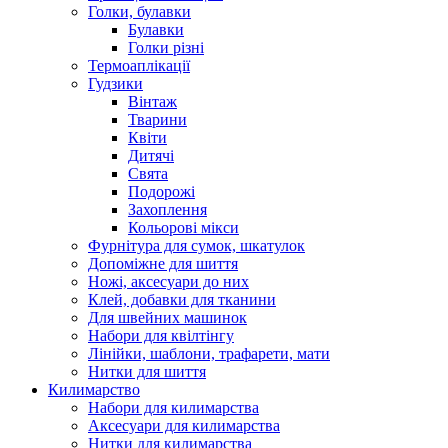
Голки, булавки
Булавки
Голки різні
Термоаплікації
Гудзики
Вінтаж
Тварини
Квіти
Дитячі
Свята
Подорожі
Захоплення
Кольорові мікси
Фурнітура для сумок, шкатулок
Допоміжне для шиття
Ножі, аксесуари до них
Клей, добавки для тканини
Для швейних машинок
Набори для квілтінгу
Лінійки, шаблони, трафарети, мати
Нитки для шиття
Килимарство
Набори для килимарства
Аксесуари для килимарства
Нитки для килимарства