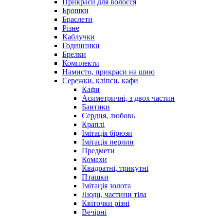
Прикраси для волосся
Брошки
Браслети
Різне
Каблучки
Годинники
Брелки
Комплекти
Намисто, прикраси на шию
Сережки, кліпси, кафи
Кафи
Асиметричні, з двох частин
Бантики
Сердця, любовь
Краплі
Імітація бірюзи
Імітація перлин
Предмети
Комахи
Квадратні, трикутні
Пташки
Імітація золота
Люди, частини тіла
Квіточки різні
Вечірні