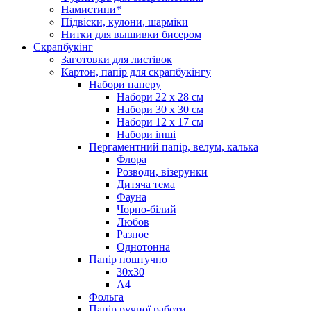
Намистини*
Підвіски, кулони, шарміки
Нитки для вышивки бисером
Скрапбукінг
Заготовки для листівок
Картон, папір для скрапбукінгу
Набори паперу
Набори 22 х 28 см
Набори 30 х 30 см
Набори 12 х 17 см
Набори інші
Пергаментний папір, велум, калька
Флора
Розводи, візерунки
Дитяча тема
Фауна
Чорно-білий
Любов
Разное
Однотонна
Папір поштучно
30х30
А4
Фольга
Папір ручної работи