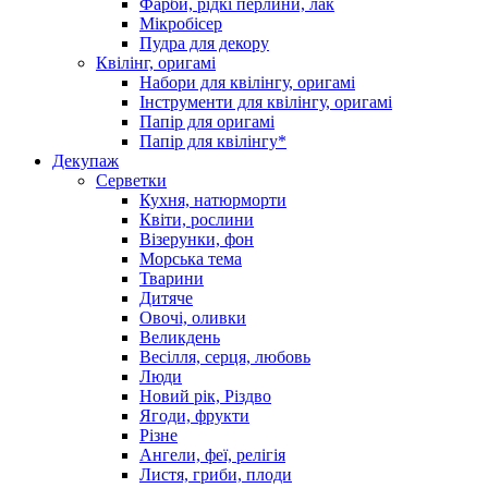
Фарби, рідкі перлини, лак
Мікробісер
Пудра для декору
Квілінг, оригамі
Набори для квілінгу, оригамі
Інструменти для квілінгу, оригамі
Папір для оригамі
Папір для квілінгу*
Декупаж
Серветки
Кухня, натюрморти
Квіти, рослини
Візерунки, фон
Морська тема
Тварини
Дитяче
Овочі, оливки
Великдень
Весілля, серця, любовь
Люди
Новий рік, Різдво
Ягоди, фрукти
Різне
Ангели, феї, релігія
Листя, гриби, плоди