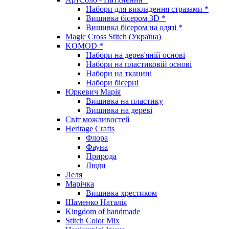
Набори для викладення стразами *
Вишивка бісером 3D *
Вишивка бісером на одязі *
Magic Cross Stitch (Україна)
KOMOD *
Набори на дерев'яній основі
Набори на пластиковій основі
Набори на тканині
Набори бісерні
Юркевич Марія
Вишивка на пластику
Вишивка на дереві
Світ можливостей
Heritage Crafts
Флора
Фауна
Природа
Люди
Леля
Марічка
Вишивка хрестиком
Шаменко Наталія
Kingdom of handmade
Stitch Color Mix