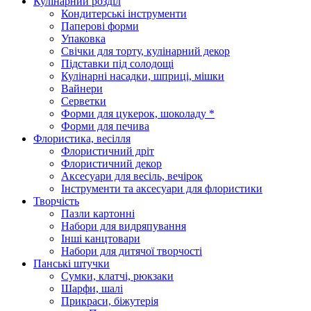
Кулінарний розділ
Кондитерські інструменти
Паперові форми
Упаковка
Свічки для торту, кулінарний декор
Підставки під солодощі
Кулінарні насадки, шприці, мішки
Вайнери
Серветки
Форми для цукерок, шоколаду *
Форми для печива
Флористика, весілля
Флористичний дріт
Флористичний декор
Аксесуари для весіль, вечірок
Інструменти та аксесуари для флористики
Творчість
Пазли картонні
Набори для видряпування
Інші канцтовари
Набори для дитячої творчості
Панські штучки
Сумки, клатчі, рюкзаки
Шарфи, шалі
Прикраси, біжутерія