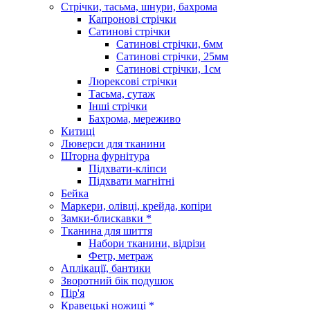
Стрічки, тасьма, шнури, бахрома
Капронові стрічки
Сатинові стрічки
Сатинові стрічки, 6мм
Сатинові стрічки, 25мм
Сатинові стрічки, 1см
Люрексові стрічки
Тасьма, сутаж
Інші стрічки
Бахрома, мереживо
Китиці
Люверси для тканини
Шторна фурнітура
Підхвати-кліпси
Підхвати магнітні
Бейка
Маркери, олівці, крейда, копіри
Замки-блискавки *
Тканина для шиття
Набори тканини, відрізи
Фетр, метраж
Аплікації, бантики
Зворотний бік подушок
Пір'я
Кравецькі ножиці *