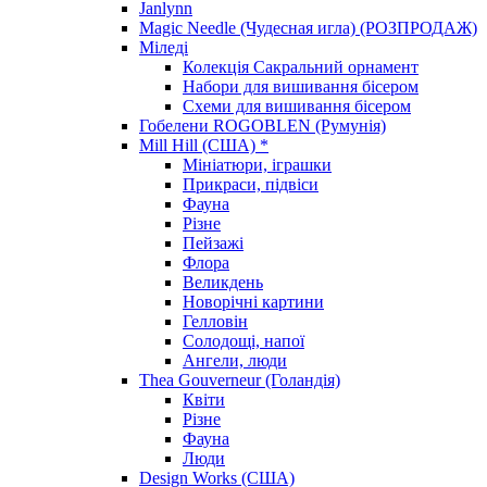
Janlynn
Magic Needle (Чудесная игла) (РОЗПРОДАЖ)
Міледі
Колекція Сакральний орнамент
Набори для вишивання бісером
Схеми для вишивання бісером
Гобелени ROGOBLEN (Румунія)
Mill Hill (США) *
Мініатюри, іграшки
Прикраси, підвіси
Фауна
Різне
Пейзажі
Флора
Великдень
Новорічні картини
Гелловін
Солодощі, напої
Ангели, люди
Thea Gouverneur (Голандія)
Квіти
Різне
Фауна
Люди
Design Works (США)