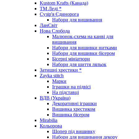
Kustom Krafts (Канада)
ТМ Леді *
Сузір'я Єдинорога
Набори для вишивання
ЛанСвіт
Нова Слобода
Малюнок-схема на канві для
вишивання
Набори для вишивки нитками
Набори для вишивки бісером
Бісерні мініатюри
Набори для шиття ляльок
Затишні хрестики *
Zayka stitch
Марки
Іграшки на підвісі
На підставці
ВДВ (Україна)
Декоративні іграшки
Вишивка хрестиком
Вишивка бісером
Mirabilia
Кольорова
Шопер під вишивку
Набори для вишивання декору