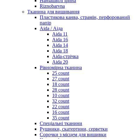
Наніашвілі Ірина
Riznobarvna
Тканина для вишивання
Пластикова канва, страмін, перфорований
папір
Aida / Аіда
Aida 11
Aida 16
Aida 14
Aida 18
Aida-стрічка
Aida 20
Рівномірна тканина
25 count
27 count
18 count
28 count
10 count
32 count
22 count
16 count
35 count
Спеціальні тканини
Рушники, скатертини, серветки
Сорочки з місцем для вишивки