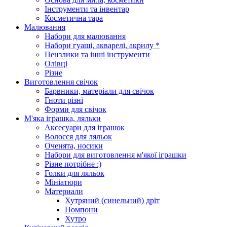
Інструменти та інвентар
Косметична тара
Малювання
Набори для малювання
Набори гуаші, акварелі, акрилу *
Пензлики та інші інструменти
Олівці
Різне
Виготовлення свічок
Барвники, матеріали для свічок
Гноти різні
Форми для свічок
М'яка іграшка, ляльки
Аксесуари для іграшок
Волосся для ляльок
Оченята, носики
Набори для виготовлення м'якої іграшки
Різне потрібне :)
Голки для ляльок
Мініатюри
Материали
Хутряний (синельний) дріт
Помпони
Хутро