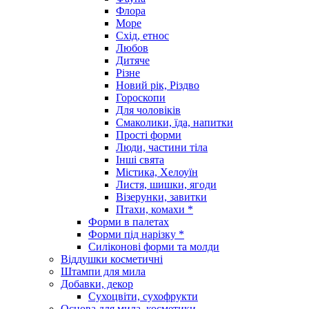
Флора
Море
Схід, етнос
Любов
Дитяче
Різне
Новий рік, Різдво
Гороскопи
Для чоловіків
Смаколики, їда, напитки
Прості форми
Люди, частини тіла
Інші свята
Містика, Хелоуїн
Листя, шишки, ягоди
Візерунки, завитки
Птахи, комахи *
Форми в палетах
Форми під нарізку *
Силіконові форми та молди
Віддушки косметичні
Штампи для мила
Добавки, декор
Сухоцвіти, сухофрукти
Основа для мила, косметики