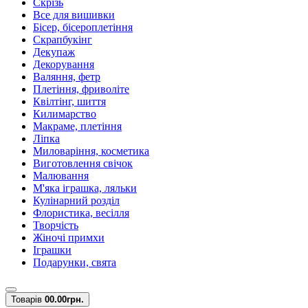
Скрізь
Все для вишивки
Бісер, бісероплетіння
Скрапбукінг
Декупаж
Декорування
Валяння, фетр
Плетіння, фриволіте
Квілтінг, шиття
Килимарство
Макраме, плетіння
Ліпка
Миловаріння, косметика
Виготовлення свічок
Малювання
М'яка іграшка, ляльки
Кулінарний розділ
Флористика, весілля
Творчість
Жіночі примхи
Іграшки
Подарунки, свята
Товарів
0
0.00грн.