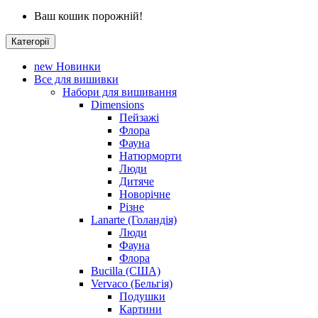
Ваш кошик порожній!
Категорії
new
Новинки
Все для вишивки
Набори для вишивання
Dimensions
Пейзажі
Флора
Фауна
Натюрморти
Люди
Дитяче
Новорічне
Різне
Lanarte (Голандія)
Люди
Фауна
Флора
Bucilla (США)
Vervaco (Бельгія)
Подушки
Картини