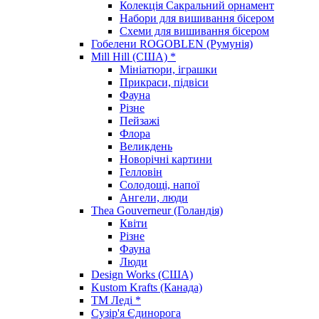
Колекція Сакральний орнамент
Набори для вишивання бісером
Схеми для вишивання бісером
Гобелени ROGOBLEN (Румунія)
Mill Hill (США) *
Мініатюри, іграшки
Прикраси, підвіси
Фауна
Різне
Пейзажі
Флора
Великдень
Новорічні картини
Гелловін
Солодощі, напої
Ангели, люди
Thea Gouverneur (Голандія)
Квіти
Різне
Фауна
Люди
Design Works (США)
Kustom Krafts (Канада)
ТМ Леді *
Сузір'я Єдинорога