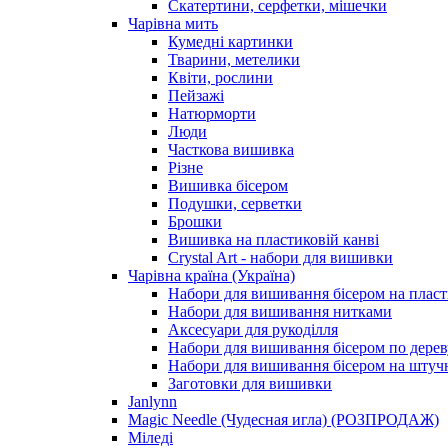
Скатертини, серфетки, мішечки
Чарiвна мить
Кумедні картинки
Тварини, метелики
Квіти, рослини
Пейзажі
Натюрморти
Люди
Часткова вишивка
Різне
Вишивка бісером
Подушки, серветки
Брошки
Вишивка на пластиковій канві
Crystal Art - набори для вишивки
Чарівна країна (Україна)
Набори для вишивання бісером на пласт
Набори для вишивання нитками
Аксесуари для рукоділля
Набори для вишивання бісером по дерев
Набори для вишивання бісером на штучн
Заготовки для вишивки
Janlynn
Magic Needle (Чудесная игла) (РОЗПРОДАЖ)
Міледі