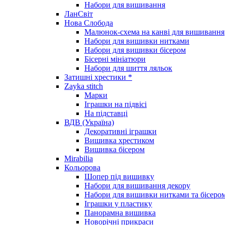
Набори для вишивання
ЛанСвіт
Нова Слобода
Малюнок-схема на канві для вишивання
Набори для вишивки нитками
Набори для вишивки бісером
Бісерні мініатюри
Набори для шиття ляльок
Затишні хрестики *
Zayka stitch
Марки
Іграшки на підвісі
На підставці
ВДВ (Україна)
Декоративні іграшки
Вишивка хрестиком
Вишивка бісером
Mirabilia
Кольорова
Шопер під вишивку
Набори для вишивання декору
Набори для вишивки нитками та бісеро
Іграшки у пластику
Панорамна вишивка
Новорічні прикраси