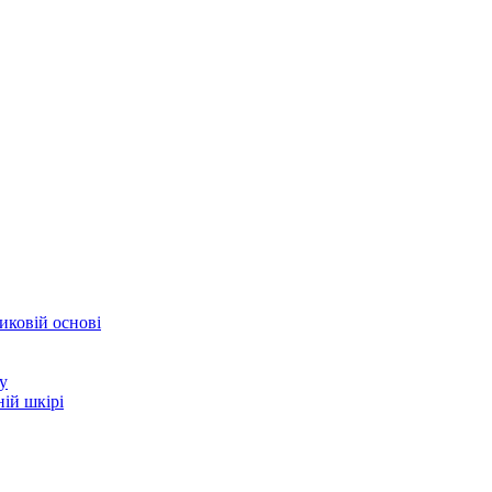
иковій основі
у
ій шкірі