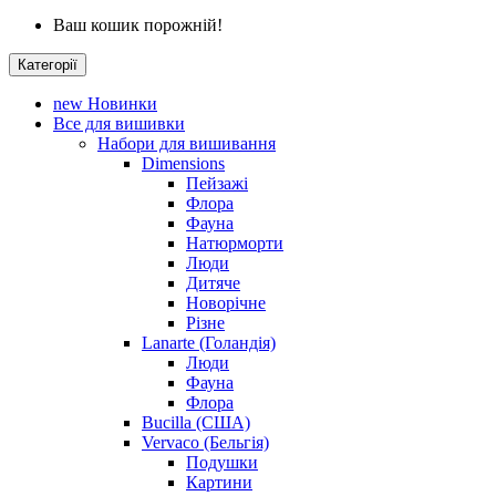
Ваш кошик порожній!
Категорії
new
Новинки
Все для вишивки
Набори для вишивання
Dimensions
Пейзажі
Флора
Фауна
Натюрморти
Люди
Дитяче
Новорічне
Різне
Lanarte (Голандія)
Люди
Фауна
Флора
Bucilla (США)
Vervaco (Бельгія)
Подушки
Картини