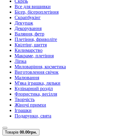
Скрізь
Все для вишивки
Бісер, бісероплетіння
Скрапбукінг
Декупаж
Декорування
Валяння, фетр
Плетіння, фриволіте
Квілтінг, шиття
Килимарство
Макраме, плетіння
Ліпка
Миловаріння, косметика
Виготовлення свічок
Малювання
М'яка іграшка, ляльки
Кулінарний розділ
Флористика, весілля
Творчість
Жіночі примхи
Іграшки
Подарунки, свята
Товарів
0
0.00грн.