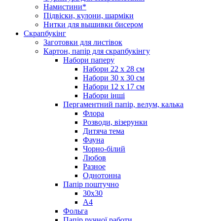
Намистини*
Підвіски, кулони, шарміки
Нитки для вышивки бисером
Скрапбукінг
Заготовки для листівок
Картон, папір для скрапбукінгу
Набори паперу
Набори 22 х 28 см
Набори 30 х 30 см
Набори 12 х 17 см
Набори інші
Пергаментний папір, велум, калька
Флора
Розводи, візерунки
Дитяча тема
Фауна
Чорно-білий
Любов
Разное
Однотонна
Папір поштучно
30х30
А4
Фольга
Папір ручної работи