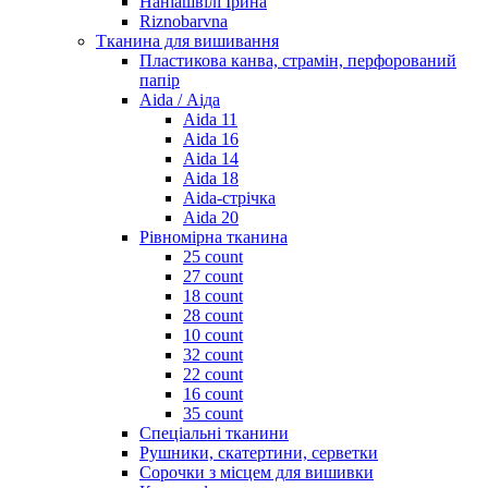
Наніашвілі Ірина
Riznobarvna
Тканина для вишивання
Пластикова канва, страмін, перфорований
папір
Aida / Аіда
Aida 11
Aida 16
Aida 14
Aida 18
Aida-стрічка
Aida 20
Рівномірна тканина
25 count
27 count
18 count
28 count
10 count
32 count
22 count
16 count
35 count
Спеціальні тканини
Рушники, скатертини, серветки
Сорочки з місцем для вишивки