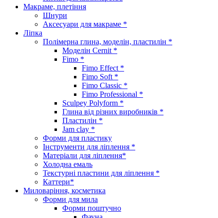
Макраме, плетіння
Шнури
Аксесуари для макраме *
Ліпка
Полімерна глина, моделін, пластилін *
Моделін Cernit *
Fimo *
Fimo Effect *
Fimo Soft *
Fimo Classic *
Fimo Professional *
Sculpey Polyform *
Глина від різних виробників *
Пластилін *
Jam clay *
Форми для пластику
Інструменти для ліплення *
Матеріали для ліплення*
Холодна емаль
Текстурні пластини для ліплення *
Каттери*
Миловаріння, косметика
Форми для мила
Форми поштучно
Фауна