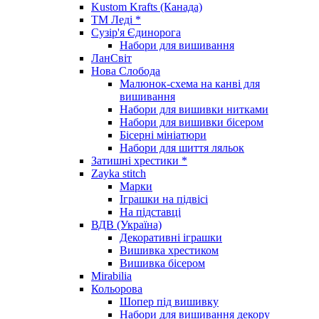
Kustom Krafts (Канада)
ТМ Леді *
Сузір'я Єдинорога
Набори для вишивання
ЛанСвіт
Нова Слобода
Малюнок-схема на канві для
вишивання
Набори для вишивки нитками
Набори для вишивки бісером
Бісерні мініатюри
Набори для шиття ляльок
Затишні хрестики *
Zayka stitch
Марки
Іграшки на підвісі
На підставці
ВДВ (Україна)
Декоративні іграшки
Вишивка хрестиком
Вишивка бісером
Mirabilia
Кольорова
Шопер під вишивку
Набори для вишивання декору