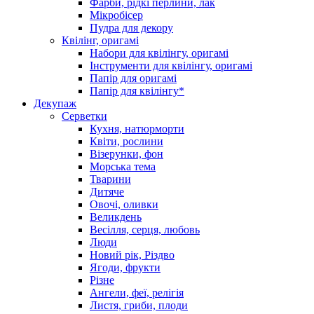
Фарби, рідкі перлини, лак
Мікробісер
Пудра для декору
Квілінг, оригамі
Набори для квілінгу, оригамі
Інструменти для квілінгу, оригамі
Папір для оригамі
Папір для квілінгу*
Декупаж
Серветки
Кухня, натюрморти
Квіти, рослини
Візерунки, фон
Морська тема
Тварини
Дитяче
Овочі, оливки
Великдень
Весілля, серця, любовь
Люди
Новий рік, Різдво
Ягоди, фрукти
Різне
Ангели, феї, релігія
Листя, гриби, плоди