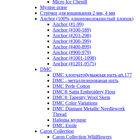
Micro Ice Chenill
Муліне різне
Стрічки для вишивання 2 мм, 4 мм
Anchor (100% длинноволокнистый хлопок)
Anchor (#1-99)
Anchor (#100-189)
Anchor (#203-298)
Anchor (#300-399)
Anchor (#400-899)
Anchor (#900-979)
Anchor (#1001-1098)
Anchor (#1201-9575)
DMC
DMC хлопчатобумажная нить art.177
DMC - металлизированая нить
DMC Perle Cotton
DMC® Satin Embroidery Floss
DMC® Tapestry Wool Skein
DMC Color Variations
DMC Diamant Metallic Needlework
Thread
Наборы мулине
DMC Etoile
Caron Collection
Caron Collection Wildflowers