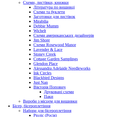
Схеми, листівки, книжки
Література по вишивці
Схеми та буклети
Заготовки для листівок
Mirabilia
Debbie Mumm
Wichelt
Схеми американських дизайнерів
Jim Shore
Cхеми Rosewood Manor
Lavender & Lace
Stoney Creek
Cottage Garden Samplings
Glendon Place
Alessandra Adelaide Needleworks
Ink Circles
Blackbird Designs
Just Nan
Вікторія Попович
Друковані схеми
Паки
Вироби з місцем для вишивки
Бісер, бісероплетіння
Набори для бісероплетіння
Ріоліс (Росія)