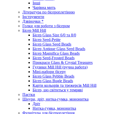
Інші
Чарівна мить
Література по бісероплетінню
Інструменти
Дзвіночки *
Голки для роботи з бісером
Бісер Mill Hill
Бісер Glass Size 6/0 та 8/0
Бісер Seed-Petite
Бісер Glass Seed Beads
Бісер Antique Glass Seed Beads
Бісер Magnifica Glass Beads
Бісер Seed-Frosted Beads
Прикраси Glass & Crystal Treasures
Гудзики Mill Hill (ручна работа)
Міні-набори бісеру
Бісер Glass Pebble Beads
Бісер Glass Bugle Beads
Карти кольорів та трежерсів Mill Hill
Бісер, що світиться у темряві
Паєтки
Шнури, дріт, нитка-гумка, мононитка
Дріт
Нитка-гумка, мононитка
Фурнітура для бісероплетіння