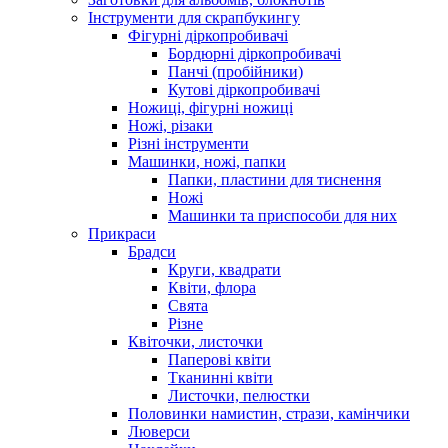
Інструменти для скрапбукингу
Фігурні діркопробивачі
Бордюрні діркопробивачі
Панчі (пробійники)
Кутові діркопробивачі
Ножиці, фігурні ножиці
Ножі, різаки
Різні інструменти
Машинки, ножі, папки
Папки, пластини для тиснення
Ножі
Машинки та приспособи для них
Прикраси
Брадси
Круги, квадрати
Квіти, флора
Свята
Різне
Квіточки, листочки
Паперові квіти
Тканинні квіти
Листочки, пелюстки
Половинки намистин, стрази, камінчики
Люверси