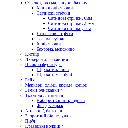
Стрічки, тасьма, шнури, бахрома
Капронові стрічки
Сатинові стрічки
Сатинові стрічки, 6мм
Сатинові стрічки, 25мм
Сатинові стрічки, 1см
Люрексові стрічки
Тасьма, сутаж
Інші стрічки
Бахрома, мереживо
Китиці
Люверси для тканини
Шторна фурнітура
Підхвати-кліпси
Підхвати магнітні
Бейка
Маркери, олівці, крейда, копіри
Замки-блискавки *
Тканина для шиття
Набори тканини, відрізи
Фетр, метраж
Аплікації, бантики
Зворотний бік подушок
Пір'я
Кравецькі ножиці *