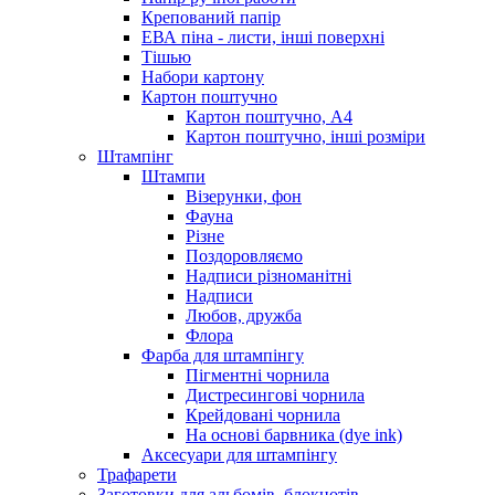
Крепований папір
ЕВА піна - листи, інші поверхні
Тішью
Набори картону
Картон поштучно
Картон поштучно, А4
Картон поштучно, інші розміри
Штампінг
Штампи
Візерунки, фон
Фауна
Різне
Поздоровляємо
Надписи різноманітні
Надписи
Любов, дружба
Флора
Фарба для штампінгу
Пігментні чорнила
Дистресингові чорнила
Крейдовані чорнила
На основі барвника (dye ink)
Аксесуари для штампінгу
Трафарети
Заготовки для альбомів, блокнотів