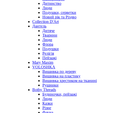
Дитинство
Люди
Подушки, серветки
Новий рік та Різдво
Collection D'Art
Дантель
Дитяче
Тварини
Люди
Флора
Подушки
Релігія
Пейзажі
Mary Maxim
VOLOSHKA
Вишивка по дереву
Вишивка на пластику
Вишивка хрестиком на тканині
Рушники
Bothy Threads
Будиночки, пейзажі
Люди
Казки
Різне
Фауна