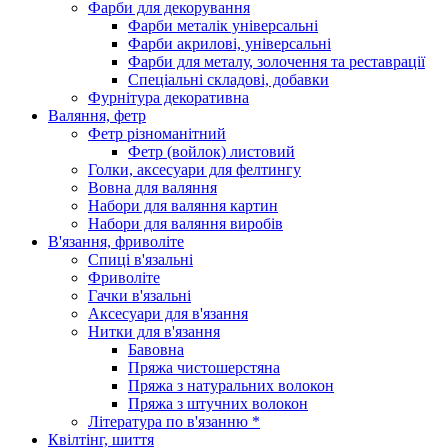
Фарби для декорування
Фарби металік універсальні
Фарби акрилові, універсальні
Фарби для металу, золочення та реставрації
Спеціальні складові, добавки
Фурнітура декоративна
Валяння, фетр
Фетр різноманітний
Фетр (войлок) листовий
Голки, аксесуари для фелтингу
Вовна для валяння
Набори для валяння картин
Набори для валяння виробів
В'язання, фриволіте
Спиці в'язальні
Фриволіте
Гачки в'язальні
Аксесуари для в'язання
Нитки для в'язання
Бавовна
Пряжа чистошерстяна
Пряжа з натуральних волокон
Пряжа з штучних волокон
Література по в'язанню *
Квілтінг, шиття