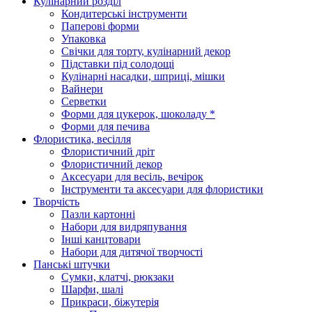
Кулінарний розділ
Кондитерські інструменти
Паперові форми
Упаковка
Свічки для торту, кулінарний декор
Підставки під солодощі
Кулінарні насадки, шприці, мішки
Вайнери
Серветки
Форми для цукерок, шоколаду *
Форми для печива
Флористика, весілля
Флористичний дріт
Флористичний декор
Аксесуари для весіль, вечірок
Інструменти та аксесуари для флористики
Творчість
Пазли картонні
Набори для видряпування
Інші канцтовари
Набори для дитячої творчості
Панські штучки
Сумки, клатчі, рюкзаки
Шарфи, шалі
Прикраси, біжутерія