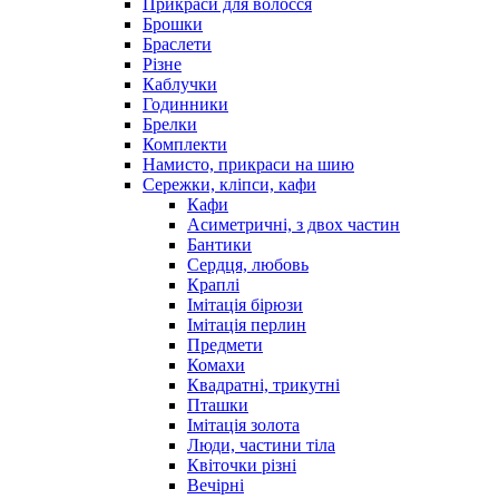
Прикраси для волосся
Брошки
Браслети
Різне
Каблучки
Годинники
Брелки
Комплекти
Намисто, прикраси на шию
Сережки, кліпси, кафи
Кафи
Асиметричні, з двох частин
Бантики
Сердця, любовь
Краплі
Імітація бірюзи
Імітація перлин
Предмети
Комахи
Квадратні, трикутні
Пташки
Імітація золота
Люди, частини тіла
Квіточки різні
Вечірні