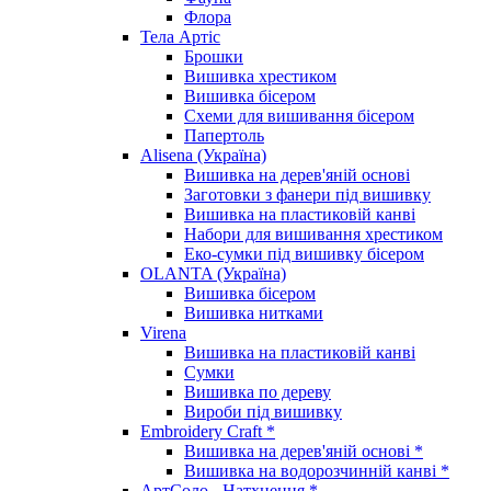
Флора
Тела Артіс
Брошки
Вишивка хрестиком
Вишивка бісером
Схеми для вишивання бісером
Папертоль
Alisena (Україна)
Вишивка на дерев'яній основі
Заготовки з фанери під вишивку
Вишивка на пластиковій канві
Набори для вишивання хрестиком
Еко-сумки під вишивку бісером
OLANTA (Україна)
Вишивка бісером
Вишивка нитками
Virena
Вишивка на пластиковій канві
Сумки
Вишивка по дереву
Вироби під вишивку
Embroidery Craft *
Вишивка на дерев'яній основі *
Вишивка на водорозчинній канві *
АртСоло - Натхнення *