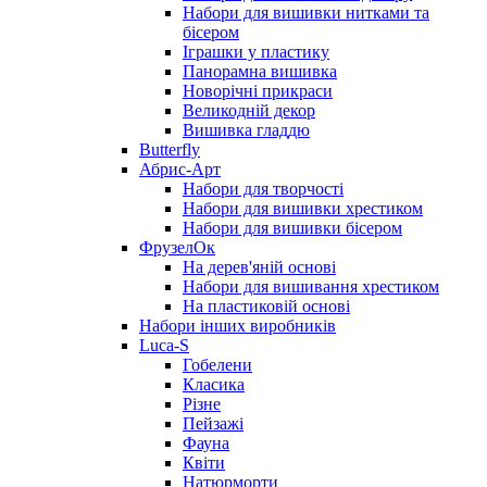
Набори для вишивки нитками та
бісером
Іграшки у пластику
Панорамна вишивка
Новорічні прикраси
Великодній декор
Вишивка гладдю
Butterfly
Абрис-Арт
Набори для творчості
Набори для вишивки хрестиком
Набори для вишивки бісером
ФрузелОк
На дерев'яній основі
Набори для вишивання хрестиком
На пластиковій основі
Набори інших виробників
Luca-S
Гобелени
Класика
Різне
Пейзажі
Фауна
Квіти
Натюрморти