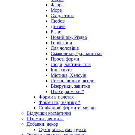
Флора
Море
Схід, етнос
Любов
Дитяче
Різне
Новий рік, Різдво
Гороскопи
Для чоловіків
Смаколики, їда, напитки
Прості форми
Люди, частини тіла
Інші свята
Містика, Хелоуїн
Листя, шишки, ягоди
Візерунки, завитки
Птахи, комахи *
Форми в палетах
Форми під нарізку *
Силіконові форми та молди
Віддушки косметичні
Штампи для мила
Добавки, декор
Сухоцвіти, сухофрукти
Основа для мила, косметики