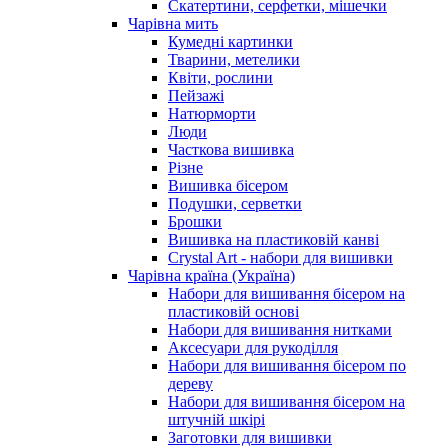
Скатертини, серфетки, мішечки
Чарiвна мить
Кумедні картинки
Тварини, метелики
Квіти, рослини
Пейзажі
Натюрморти
Люди
Часткова вишивка
Різне
Вишивка бісером
Подушки, серветки
Брошки
Вишивка на пластиковій канві
Crystal Art - набори для вишивки
Чарівна країна (Україна)
Набори для вишивання бісером на
пластиковій основі
Набори для вишивання нитками
Аксесуари для рукоділля
Набори для вишивання бісером по
дереву
Набори для вишивання бісером на
штучній шкірі
Заготовки для вишивки