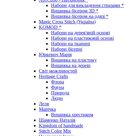
Набори для викладення стразами *
Вишивка бісером 3D *
Вишивка бісером на одязі *
Magic Cross Stitch (Україна)
KOMOD *
Набори на дерев'яній основі
Набори на пластиковій основі
Набори на тканині
Набори бісерні
Юркевич Марія
Вишивка на пластику
Вишивка на дереві
Світ можливостей
Heritage Crafts
Флора
Фауна
Природа
Люди
Леля
Марічка
Вишивка хрестиком
Шаменко Наталія
Kingdom of handmade
Stitch Color Mix