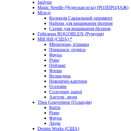
Janlynn
Magic Needle (Чудесная игла) (РОЗПРОДАЖ)
Міледі
Колекція Сакральний орнамент
Набори для вишивання бісером
Схеми для вишивання бісером
Гобелени ROGOBLEN (Румунія)
Mill Hill (США) *
Мініатюри, іграшки
Прикраси, підвіси
Фауна
Різне
Пейзажі
Флора
Великдень
Новорічні картини
Гелловін
Солодощі, напої
Ангели, люди
Thea Gouverneur (Голандія)
Квіти
Різне
Фауна
Люди
Design Works (США)