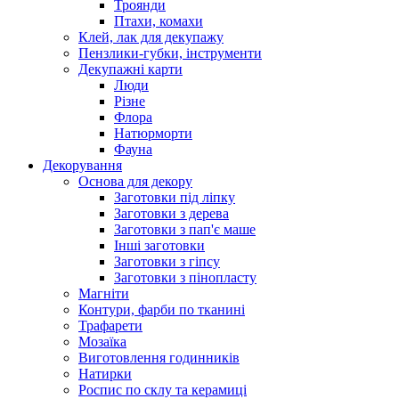
Троянди
Птахи, комахи
Клей, лак для декупажу
Пензлики-губки, інструменти
Декупажні карти
Люди
Різне
Флора
Натюрморти
Фауна
Декорування
Основа для декору
Заготовки під ліпку
Заготовки з дерева
Заготовки з пап'є маше
Інші заготовки
Заготовки з гіпсу
Заготовки з пінопласту
Магніти
Контури, фарби по тканині
Трафарети
Мозаїка
Виготовлення годинників
Натирки
Роспис по склу та керамиці