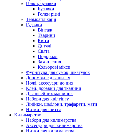
Голки, булавки
Булавки
Голки різні
Термоаплікації
Гудзики
Вінтаж
Тварини
Квіти
Дитячі
Свята
Подорожі
Захоплення
Кольорові мікси
Фурнітура для сумок, шкатулок
Допоміжне для шиття
Ножі, аксесуари до них
Клей, добавки для тканини
Для швейних машинок
Набори для квілтінгу
Лінійки, шаблони, трафарети, мати
Нитки для шиття
Килимарство
Набори для килимарства
Аксесуари для килимарства
Нитки для килимарства