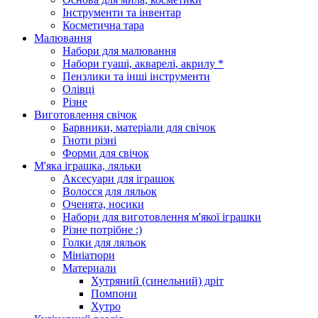
Інструменти та інвентар
Косметична тара
Малювання
Набори для малювання
Набори гуаші, акварелі, акрилу *
Пензлики та інші інструменти
Олівці
Різне
Виготовлення свічок
Барвники, матеріали для свічок
Гноти різні
Форми для свічок
М'яка іграшка, ляльки
Аксесуари для іграшок
Волосся для ляльок
Оченята, носики
Набори для виготовлення м'якої іграшки
Різне потрібне :)
Голки для ляльок
Мініатюри
Материали
Хутряний (синельний) дріт
Помпони
Хутро