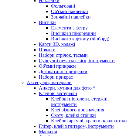
Наклейки
Фольговані
Об'ємні наклейки
Звичайні наклейки
Висічки
Елементи з фетру
Висічки з пінорезини
Висічки з картону (чіпборд)
Карти 3D, колажі
Пряжки
Набори стрічок, тасьми
Сургучні печатки, віск, інструменти
Об'ємні прикраси
Декоративні прищепки
Набори прикрас
Аксесуари, матеріали
Анкери, кутики для фото *
Клейові матеріали
Клейові пістолети, стержні,
інструменти
Клеї різного призначення
Скотч, клейкі стрічки
Клейові аркуші, крапки, квадратики
Глітер, клей з глітером, інструменти
Маркери