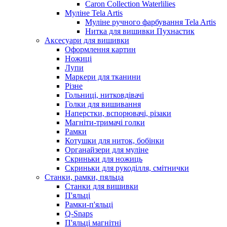
Caron Collection Waterlilies
Муліне Tela Artis
Муліне ручного фарбування Tela Artis
Нитка для вишивки Пухнастик
Аксесуари для вишивки
Оформлення картин
Ножиці
Лупи
Маркери для тканини
Різне
Гольниці, нитковдівачі
Голки для вишивання
Наперстки, вспорювачі, різаки
Магніти-тримачі голки
Рамки
Котушки для ниток, бобінки
Органайзери для муліне
Скриньки для ножиць
Скриньки для рукоділля, смітнички
Станки, рамки, пяльца
Станки для вишивки
П'яльці
Рамки-п'яльці
Q-Snaps
П'яльці магнітні