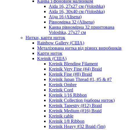
Канва з фоновим малюнком
Aida 16, 27х27 см (Voloshka)
Aida 16, 30х40 см (Voloshka)
Аїда 16 (Alisena)
Рівномірка 32 (Alisena)
Канва рівномірна 32 принтована
Voloshka, 27х27 см
Нитки, карти ниток
Rainbow Gallery (США)
Металізована нитка від різних виробників
Карти ниток
Kreinik (США)
Kreinik Blending Filament
Kreinik Very Fine (#4) Braid
Kreinik Fine (#8) Braid
Kreinik Japan Thread #1, #5 & #7
Kreinik Ombre
Kreinik Cord
Kreinik 1/16 Ribbon
Kreinik Collection (наборы ниток)
Kreinik Tapestry (#12) Braid
Kreinik Medium (#16) Braid
Kreinik cable
Kreinik 1/8 Ribbon
Kreinik Heavy #32 Braid (5m)