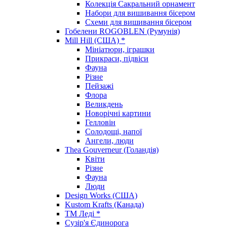
Колекція Сакральний орнамент
Набори для вишивання бісером
Схеми для вишивання бісером
Гобелени ROGOBLEN (Румунія)
Mill Hill (США) *
Мініатюри, іграшки
Прикраси, підвіси
Фауна
Різне
Пейзажі
Флора
Великдень
Новорічні картини
Гелловін
Солодощі, напої
Ангели, люди
Thea Gouverneur (Голандія)
Квіти
Різне
Фауна
Люди
Design Works (США)
Kustom Krafts (Канада)
ТМ Леді *
Сузір'я Єдинорога