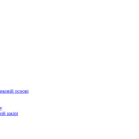
иковій основі
у
ій шкірі