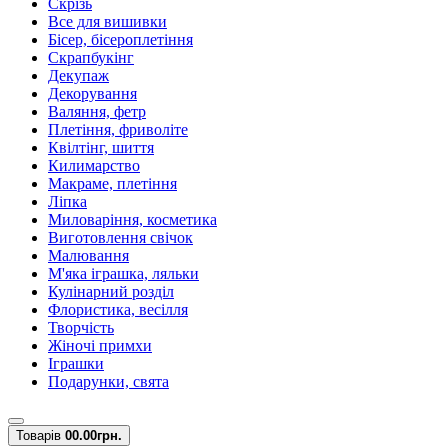
Скрізь
Все для вишивки
Бісер, бісероплетіння
Скрапбукінг
Декупаж
Декорування
Валяння, фетр
Плетіння, фриволіте
Квілтінг, шиття
Килимарство
Макраме, плетіння
Ліпка
Миловаріння, косметика
Виготовлення свічок
Малювання
М'яка іграшка, ляльки
Кулінарний розділ
Флористика, весілля
Творчість
Жіночі примхи
Іграшки
Подарунки, свята
Товарів
0
0.00грн.