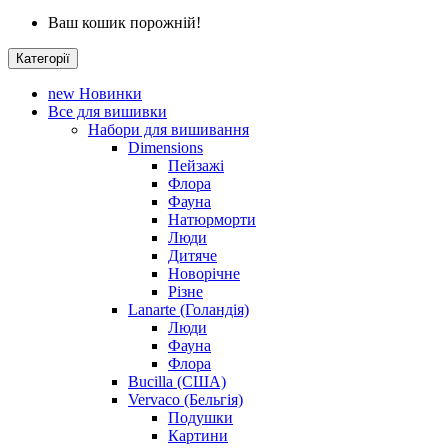
Ваш кошик порожній!
Категорії
new
Новинки
Все для вишивки
Набори для вишивання
Dimensions
Пейзажі
Флора
Фауна
Натюрморти
Люди
Дитяче
Новорічне
Різне
Lanarte (Голандія)
Люди
Фауна
Флора
Bucilla (США)
Vervaco (Бельгія)
Подушки
Картини