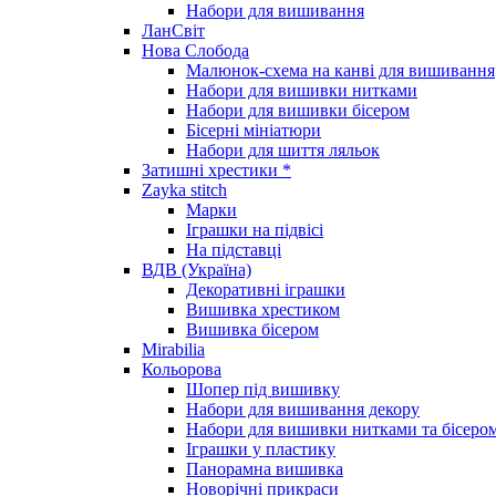
Набори для вишивання
ЛанСвіт
Нова Слобода
Малюнок-схема на канві для вишивання
Набори для вишивки нитками
Набори для вишивки бісером
Бісерні мініатюри
Набори для шиття ляльок
Затишні хрестики *
Zayka stitch
Марки
Іграшки на підвісі
На підставці
ВДВ (Україна)
Декоративні іграшки
Вишивка хрестиком
Вишивка бісером
Mirabilia
Кольорова
Шопер під вишивку
Набори для вишивання декору
Набори для вишивки нитками та бісеро
Іграшки у пластику
Панорамна вишивка
Новорічні прикраси