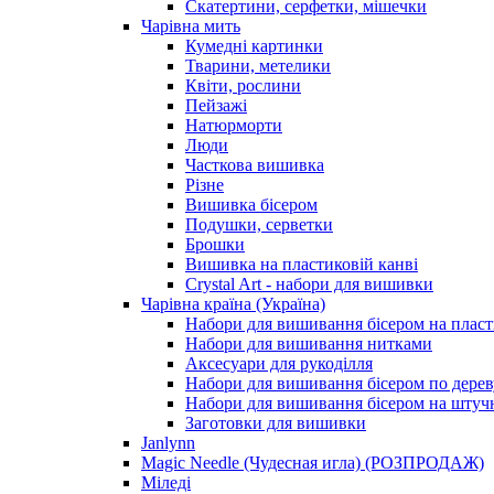
Скатертини, серфетки, мішечки
Чарiвна мить
Кумедні картинки
Тварини, метелики
Квіти, рослини
Пейзажі
Натюрморти
Люди
Часткова вишивка
Різне
Вишивка бісером
Подушки, серветки
Брошки
Вишивка на пластиковій канві
Crystal Art - набори для вишивки
Чарівна країна (Україна)
Набори для вишивання бісером на пласт
Набори для вишивання нитками
Аксесуари для рукоділля
Набори для вишивання бісером по дерев
Набори для вишивання бісером на штучн
Заготовки для вишивки
Janlynn
Magic Needle (Чудесная игла) (РОЗПРОДАЖ)
Міледі