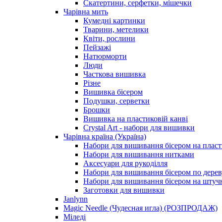
Скатертини, серфетки, мішечки
Чарiвна мить
Кумедні картинки
Тварини, метелики
Квіти, рослини
Пейзажі
Натюрморти
Люди
Часткова вишивка
Різне
Вишивка бісером
Подушки, серветки
Брошки
Вишивка на пластиковій канві
Crystal Art - набори для вишивки
Чарівна країна (Україна)
Набори для вишивання бісером на пласт
Набори для вишивання нитками
Аксесуари для рукоділля
Набори для вишивання бісером по дерев
Набори для вишивання бісером на штучн
Заготовки для вишивки
Janlynn
Magic Needle (Чудесная игла) (РОЗПРОДАЖ)
Міледі