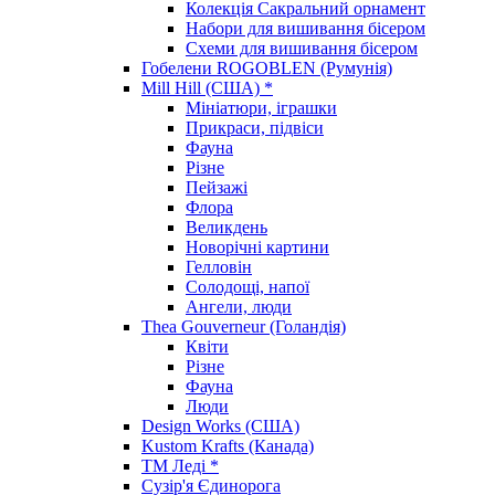
Колекція Сакральний орнамент
Набори для вишивання бісером
Схеми для вишивання бісером
Гобелени ROGOBLEN (Румунія)
Mill Hill (США) *
Мініатюри, іграшки
Прикраси, підвіси
Фауна
Різне
Пейзажі
Флора
Великдень
Новорічні картини
Гелловін
Солодощі, напої
Ангели, люди
Thea Gouverneur (Голандія)
Квіти
Різне
Фауна
Люди
Design Works (США)
Kustom Krafts (Канада)
ТМ Леді *
Сузір'я Єдинорога