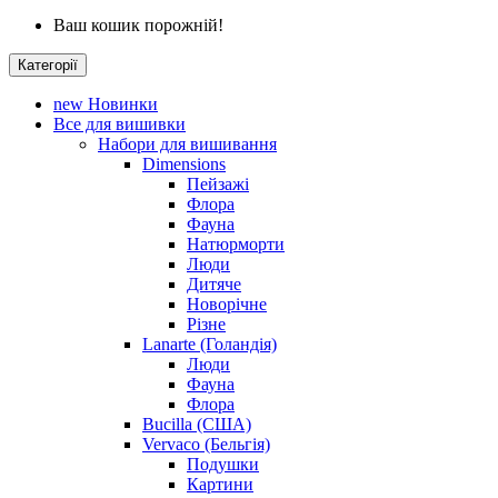
Ваш кошик порожній!
Категорії
new
Новинки
Все для вишивки
Набори для вишивання
Dimensions
Пейзажі
Флора
Фауна
Натюрморти
Люди
Дитяче
Новорічне
Різне
Lanarte (Голандія)
Люди
Фауна
Флора
Bucilla (США)
Vervaco (Бельгія)
Подушки
Картини