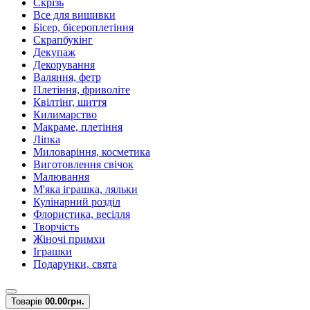
Скрізь
Все для вишивки
Бісер, бісероплетіння
Скрапбукінг
Декупаж
Декорування
Валяння, фетр
Плетіння, фриволіте
Квілтінг, шиття
Килимарство
Макраме, плетіння
Ліпка
Миловаріння, косметика
Виготовлення свічок
Малювання
М'яка іграшка, ляльки
Кулінарний розділ
Флористика, весілля
Творчість
Жіночі примхи
Іграшки
Подарунки, свята
Товарів
0
0.00грн.