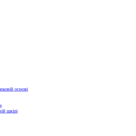
иковій основі
у
ій шкірі