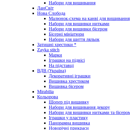
Набори для вишивання
ЛанСвіт
Нова Слобода
Малюнок-схема на канві для вишивання
Набори для вишивки нитками
Набори для вишивки бісером
Бісерні мініатюри
Набори для шиття ляльок
Затишні хрестики *
Zayka stitch
Марки
Іграшки на підвісі
На підставці
ВДВ (Україна)
Декоративні іграшки
Вишивка хрестиком
Вишивка бісером
Mirabilia
Кольорова
Шопер під вишивку
Набори для вишивання декору
Набори для вишивки нитками та бісеро
Іграшки у пластику
Панорамна вишивка
Новорічні прикраси