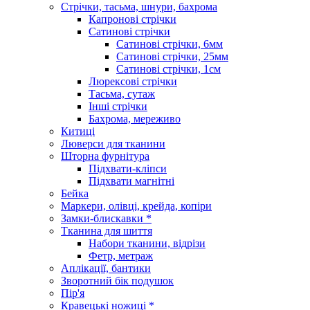
Стрічки, тасьма, шнури, бахрома
Капронові стрічки
Сатинові стрічки
Сатинові стрічки, 6мм
Сатинові стрічки, 25мм
Сатинові стрічки, 1см
Люрексові стрічки
Тасьма, сутаж
Інші стрічки
Бахрома, мереживо
Китиці
Люверси для тканини
Шторна фурнітура
Підхвати-кліпси
Підхвати магнітні
Бейка
Маркери, олівці, крейда, копіри
Замки-блискавки *
Тканина для шиття
Набори тканини, відрізи
Фетр, метраж
Аплікації, бантики
Зворотний бік подушок
Пір'я
Кравецькі ножиці *