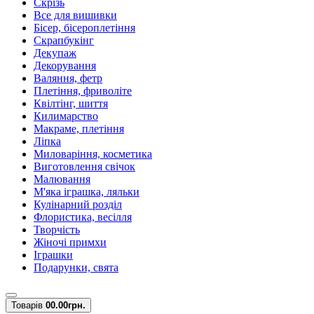
Скрізь
Все для вишивки
Бісер, бісероплетіння
Скрапбукінг
Декупаж
Декорування
Валяння, фетр
Плетіння, фриволіте
Квілтінг, шиття
Килимарство
Макраме, плетіння
Ліпка
Миловаріння, косметика
Виготовлення свічок
Малювання
М'яка іграшка, ляльки
Кулінарний розділ
Флористика, весілля
Творчість
Жіночі примхи
Іграшки
Подарунки, свята
Товарів
0
0.00грн.