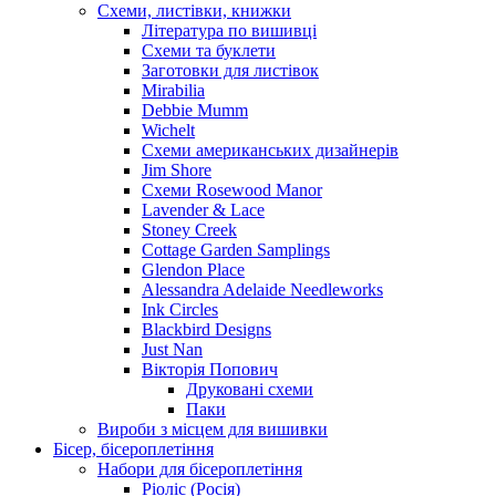
Схеми, листівки, книжки
Література по вишивці
Схеми та буклети
Заготовки для листівок
Mirabilia
Debbie Mumm
Wichelt
Схеми американських дизайнерів
Jim Shore
Cхеми Rosewood Manor
Lavender & Lace
Stoney Creek
Cottage Garden Samplings
Glendon Place
Alessandra Adelaide Needleworks
Ink Circles
Blackbird Designs
Just Nan
Вікторія Попович
Друковані схеми
Паки
Вироби з місцем для вишивки
Бісер, бісероплетіння
Набори для бісероплетіння
Ріоліс (Росія)