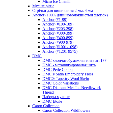
Micro Ice Chenill
Муліне різне
Стрічки для вишивання 2 мм, 4 мм
Anchor (100% длинноволокнистый хлопок)
Anchor (#1-99)
Anchor (#100-189)
Anchor (#203-298)
Anchor (#300-399)
Anchor (#400-899)
Anchor (#900-979)
Anchor (#1001-1098)
Anchor (#1201-9575)
DMC
DMC хлопчатобумажная нить art.177
DMC - металлизированая нить
DMC Perle Cotton
DMC® Satin Embroidery Floss
DMC® Tapestry Wool Skein
DMC Color Variations
DMC Diamant Metallic Needlework
Thread
Наборы мулине
DMC Etoile
Caron Collection
Caron Collection Wildflowers