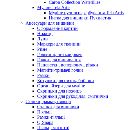
Caron Collection Waterlilies
Муліне Tela Artis
Муліне ручного фарбування Tela Artis
Нитка для вишивки Пухнастик
Аксесуари для вишивки
Оформлення картин
Ножиці
Лупи
Маркери для тканини
Різне
Гольниці, нитковдівачі
Голки для вишивання
Наперстки, вспорювачі, різаки
Магніти-тримачі голки
Рамки
Котушки для ниток, бобінки
Органайзери для муліне
Скриньки для ножиць
Скриньки для рукоділля, смітнички
Станки, рамки, пяльца
Станки для вишивки
П'яльці
Рамки-п'яльці
Q-Snaps
П'яльці магнітні