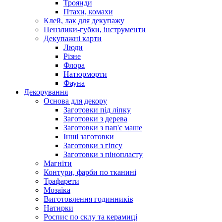
Троянди
Птахи, комахи
Клей, лак для декупажу
Пензлики-губки, інструменти
Декупажні карти
Люди
Різне
Флора
Натюрморти
Фауна
Декорування
Основа для декору
Заготовки під ліпку
Заготовки з дерева
Заготовки з пап'є маше
Інші заготовки
Заготовки з гіпсу
Заготовки з пінопласту
Магніти
Контури, фарби по тканині
Трафарети
Мозаїка
Виготовлення годинників
Натирки
Роспис по склу та керамиці