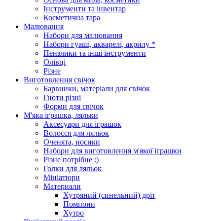
Інструменти та інвентар
Косметична тара
Малювання
Набори для малювання
Набори гуаші, акварелі, акрилу *
Пензлики та інші інструменти
Олівці
Різне
Виготовлення свічок
Барвники, матеріали для свічок
Гноти різні
Форми для свічок
М'яка іграшка, ляльки
Аксесуари для іграшок
Волосся для ляльок
Оченята, носики
Набори для виготовлення м'якої іграшки
Різне потрібне :)
Голки для ляльок
Мініатюри
Материали
Хутряний (синельний) дріт
Помпони
Хутро