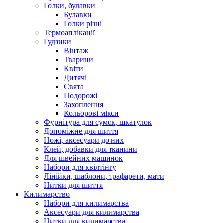
Голки, булавки
Булавки
Голки різні
Термоаплікації
Гудзики
Вінтаж
Тварини
Квіти
Дитячі
Свята
Подорожі
Захоплення
Кольорові мікси
Фурнітура для сумок, шкатулок
Допоміжне для шиття
Ножі, аксесуари до них
Клей, добавки для тканини
Для швейних машинок
Набори для квілтінгу
Лінійки, шаблони, трафарети, мати
Нитки для шиття
Килимарство
Набори для килимарства
Аксесуари для килимарства
Нитки для килимарства