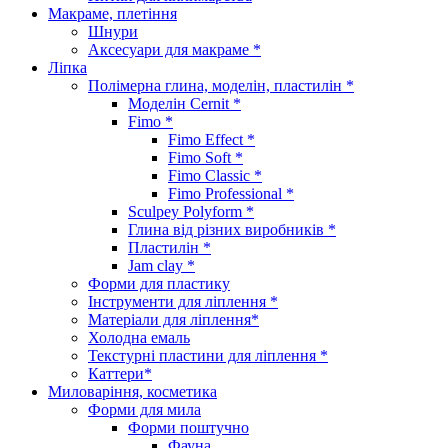
Макраме, плетіння
Шнури
Аксесуари для макраме *
Ліпка
Полімерна глина, моделін, пластилін *
Моделін Cernit *
Fimo *
Fimo Effect *
Fimo Soft *
Fimo Classic *
Fimo Professional *
Sculpey Polyform *
Глина від різних виробників *
Пластилін *
Jam clay *
Форми для пластику
Інструменти для ліплення *
Матеріали для ліплення*
Холодна емаль
Текстурні пластини для ліплення *
Каттери*
Миловаріння, косметика
Форми для мила
Форми поштучно
Фауна