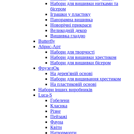
Набори для вишивки нитками та
бісером
Іграшки у пластику
Панорамна вишивка
Новорічні прикраси
Великодній декор
Вишивка гладдю
Butterfly
Абрис-Арт
Набори для творчості
Набори для вишивки хрестиком
Набори для вишивки бісером
ФрузелОк
На дерев'яній основі
Набори для вишивання хрестиком
На пластиковій основі
Набори інших виробників
Luca-S
Гобелени
Класика
Різне
Пейзажі
Фауна
Квіти
Натюрморти