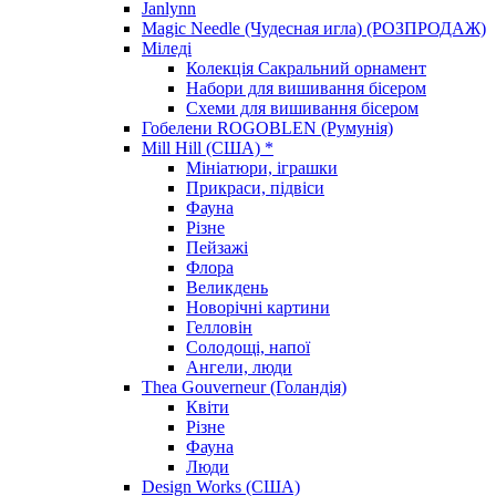
Janlynn
Magic Needle (Чудесная игла) (РОЗПРОДАЖ)
Міледі
Колекція Сакральний орнамент
Набори для вишивання бісером
Схеми для вишивання бісером
Гобелени ROGOBLEN (Румунія)
Mill Hill (США) *
Мініатюри, іграшки
Прикраси, підвіси
Фауна
Різне
Пейзажі
Флора
Великдень
Новорічні картини
Гелловін
Солодощі, напої
Ангели, люди
Thea Gouverneur (Голандія)
Квіти
Різне
Фауна
Люди
Design Works (США)