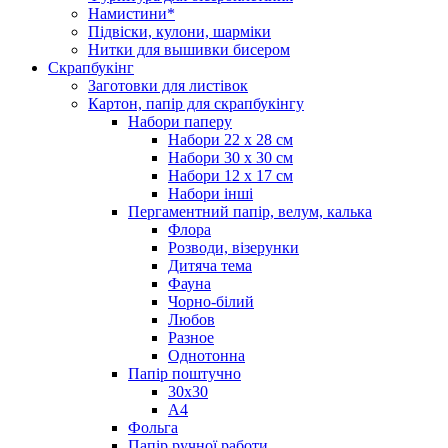
Намистини*
Підвіски, кулони, шарміки
Нитки для вышивки бисером
Скрапбукінг
Заготовки для листівок
Картон, папір для скрапбукінгу
Набори паперу
Набори 22 х 28 см
Набори 30 х 30 см
Набори 12 х 17 см
Набори інші
Пергаментний папір, велум, калька
Флора
Розводи, візерунки
Дитяча тема
Фауна
Чорно-білий
Любов
Разное
Однотонна
Папір поштучно
30х30
А4
Фольга
Папір ручної работи