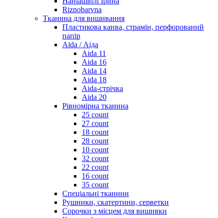
Наніашвілі Ірина
Riznobarvna
Тканина для вишивання
Пластикова канва, страмін, перфорований
папір
Aida / Аіда
Aida 11
Aida 16
Aida 14
Aida 18
Aida-стрічка
Aida 20
Рівномірна тканина
25 count
27 count
18 count
28 count
10 count
32 count
22 count
16 count
35 count
Спеціальні тканини
Рушники, скатертини, серветки
Сорочки з місцем для вишивки