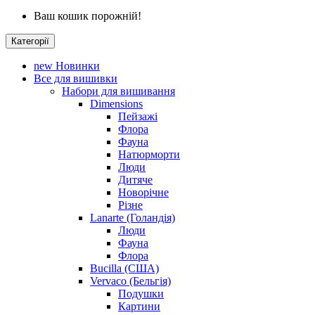
Ваш кошик порожній!
Категорії
new
Новинки
Все для вишивки
Набори для вишивання
Dimensions
Пейзажі
Флора
Фауна
Натюрморти
Люди
Дитяче
Новорічне
Різне
Lanarte (Голандія)
Люди
Фауна
Флора
Bucilla (США)
Vervaco (Бельгія)
Подушки
Картини