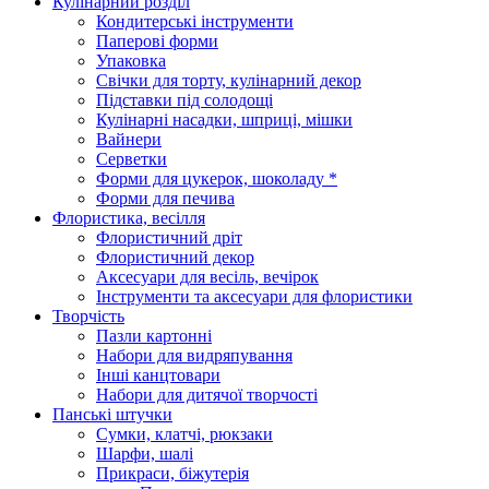
Кулінарний розділ
Кондитерські інструменти
Паперові форми
Упаковка
Свічки для торту, кулінарний декор
Підставки під солодощі
Кулінарні насадки, шприці, мішки
Вайнери
Серветки
Форми для цукерок, шоколаду *
Форми для печива
Флористика, весілля
Флористичний дріт
Флористичний декор
Аксесуари для весіль, вечірок
Інструменти та аксесуари для флористики
Творчість
Пазли картонні
Набори для видряпування
Інші канцтовари
Набори для дитячої творчості
Панські штучки
Сумки, клатчі, рюкзаки
Шарфи, шалі
Прикраси, біжутерія