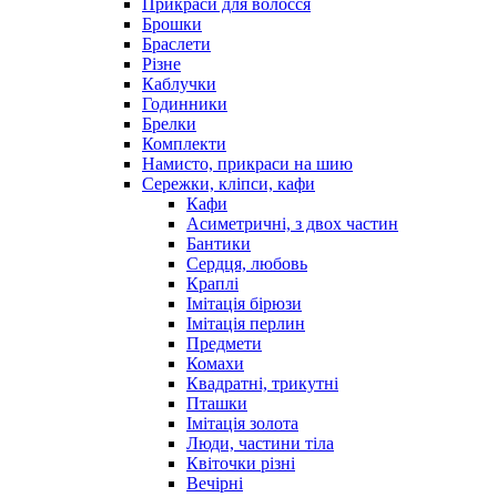
Прикраси для волосся
Брошки
Браслети
Різне
Каблучки
Годинники
Брелки
Комплекти
Намисто, прикраси на шию
Сережки, кліпси, кафи
Кафи
Асиметричні, з двох частин
Бантики
Сердця, любовь
Краплі
Імітація бірюзи
Імітація перлин
Предмети
Комахи
Квадратні, трикутні
Пташки
Імітація золота
Люди, частини тіла
Квіточки різні
Вечірні