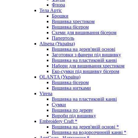
Флора
Тела Артіс
Брошки
Вишивка хрестиком
Вишивка бісером
Схеми для вишивання бісером
Папертоль
Alisena (Україна)
Вишивка на дерев'яній основі
Заготовки з фанери під вишивку
Вишивка на пластиковій канві
Набори для вишивання хрестиком
Еко-сумки під вишивку бісером
OLANTA (Україна)
Вишивка бісером
Вишивка нитками
Virena
Вишивка на пластиковій канві
Сумки
Вишивка по дереву
Вироби під вишивку
Embroidery Craft *
Вишивка на дерев'яній основі *
Вишивка на водорозчинній канві *
АртСоло - Натхнення *