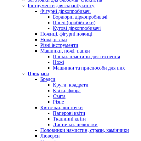
Інструменти для скрапбукингу
Фігурні діркопробивачі
Бордюрні діркопробивачі
Панчі (пробійники)
Кутові діркопробивачі
Ножиці, фігурні ножиці
Ножі, різаки
Різні інструменти
Машинки, ножі, папки
Папки, пластини для тиснення
Ножі
Машинки та приспособи для них
Прикраси
Брадси
Круги, квадрати
Квіти, флора
Свята
Різне
Квіточки, листочки
Паперові квіти
Тканинні квіти
Листочки, пелюстки
Половинки намистин, стрази, камінчики
Люверси