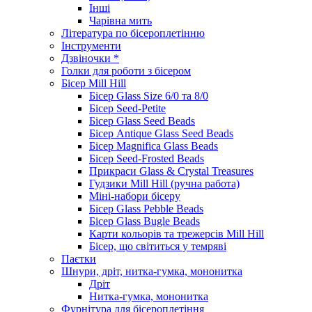
Інші
Чарівна мить
Література по бісероплетінню
Інструменти
Дзвіночки *
Голки для роботи з бісером
Бісер Mill Hill
Бісер Glass Size 6/0 та 8/0
Бісер Seed-Petite
Бісер Glass Seed Beads
Бісер Antique Glass Seed Beads
Бісер Magnifica Glass Beads
Бісер Seed-Frosted Beads
Прикраси Glass & Crystal Treasures
Гудзики Mill Hill (ручна работа)
Міні-набори бісеру
Бісер Glass Pebble Beads
Бісер Glass Bugle Beads
Карти кольорів та трежерсів Mill Hill
Бісер, що світиться у темряві
Паєтки
Шнури, дріт, нитка-гумка, мононитка
Дріт
Нитка-гумка, мононитка
Фурнітура для бісероплетіння