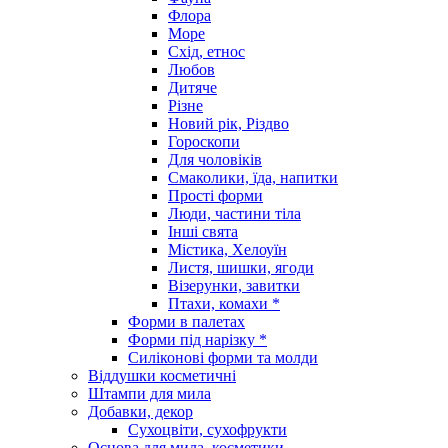
Флора
Море
Схід, етнос
Любов
Дитяче
Різне
Новий рік, Різдво
Гороскопи
Для чоловіків
Смаколики, їда, напитки
Прості форми
Люди, частини тіла
Інші свята
Містика, Хелоуїн
Листя, шишки, ягоди
Візерунки, завитки
Птахи, комахи *
Форми в палетах
Форми під нарізку *
Силіконові форми та молди
Віддушки косметичні
Штампи для мила
Добавки, декор
Сухоцвіти, сухофрукти
Основа для мила, косметики