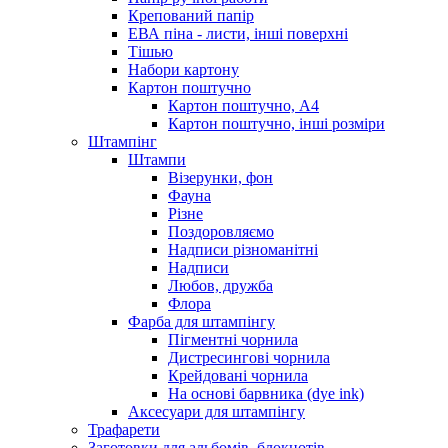
Крепований папір
ЕВА піна - листи, інші поверхні
Тішью
Набори картону
Картон поштучно
Картон поштучно, А4
Картон поштучно, інші розміри
Штампінг
Штампи
Візерунки, фон
Фауна
Різне
Поздоровляємо
Надписи різноманітні
Надписи
Любов, дружба
Флора
Фарба для штампінгу
Пігментні чорнила
Дистресингові чорнила
Крейдовані чорнила
На основі барвника (dye ink)
Аксесуари для штампінгу
Трафарети
Заготовки для альбомів, блокнотів