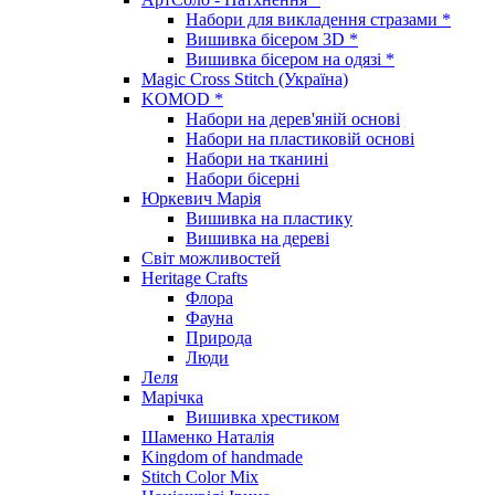
Набори для викладення стразами *
Вишивка бісером 3D *
Вишивка бісером на одязі *
Magic Cross Stitch (Україна)
KOMOD *
Набори на дерев'яній основі
Набори на пластиковій основі
Набори на тканині
Набори бісерні
Юркевич Марія
Вишивка на пластику
Вишивка на дереві
Світ можливостей
Heritage Crafts
Флора
Фауна
Природа
Люди
Леля
Марічка
Вишивка хрестиком
Шаменко Наталія
Kingdom of handmade
Stitch Color Mix