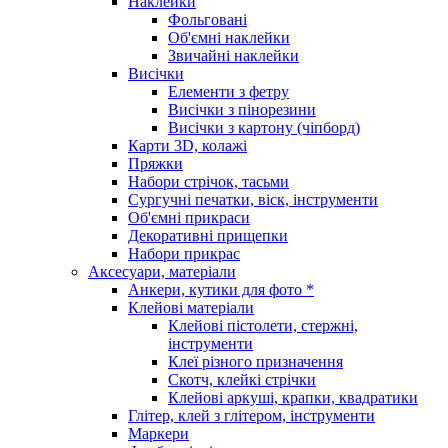
Наклейки
Фольговані
Об'ємні наклейки
Звичайні наклейки
Висічки
Елементи з фетру
Висічки з пінорезини
Висічки з картону (чіпборд)
Карти 3D, колажі
Пряжки
Набори стрічок, тасьми
Сургучні печатки, віск, інструменти
Об'ємні прикраси
Декоративні прищепки
Набори прикрас
Аксесуари, матеріали
Анкери, кутики для фото *
Клейові матеріали
Клейові пістолети, стержні,
інструменти
Клеї різного призначення
Скотч, клейкі стрічки
Клейові аркуші, крапки, квадратики
Глітер, клей з глітером, інструменти
Маркери