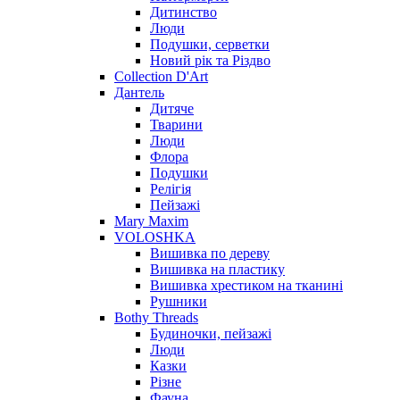
Дитинство
Люди
Подушки, серветки
Новий рік та Різдво
Collection D'Art
Дантель
Дитяче
Тварини
Люди
Флора
Подушки
Релігія
Пейзажі
Mary Maxim
VOLOSHKA
Вишивка по дереву
Вишивка на пластику
Вишивка хрестиком на тканині
Рушники
Bothy Threads
Будиночки, пейзажі
Люди
Казки
Різне
Фауна