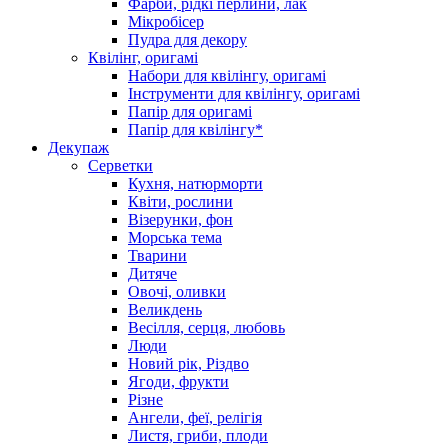
Фарби, рідкі перлини, лак
Мікробісер
Пудра для декору
Квілінг, оригамі
Набори для квілінгу, оригамі
Інструменти для квілінгу, оригамі
Папір для оригамі
Папір для квілінгу*
Декупаж
Серветки
Кухня, натюрморти
Квіти, рослини
Візерунки, фон
Морська тема
Тварини
Дитяче
Овочі, оливки
Великдень
Весілля, серця, любовь
Люди
Новий рік, Різдво
Ягоди, фрукти
Різне
Ангели, феї, релігія
Листя, гриби, плоди