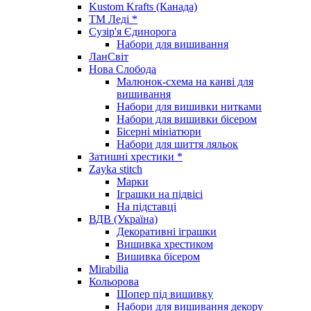
Kustom Krafts (Канада)
ТМ Леді *
Сузір'я Єдинорога
Набори для вишивання
ЛанСвіт
Нова Слобода
Малюнок-схема на канві для
вишивання
Набори для вишивки нитками
Набори для вишивки бісером
Бісерні мініатюри
Набори для шиття ляльок
Затишні хрестики *
Zayka stitch
Марки
Іграшки на підвісі
На підставці
ВДВ (Україна)
Декоративні іграшки
Вишивка хрестиком
Вишивка бісером
Mirabilia
Кольорова
Шопер під вишивку
Набори для вишивання декору