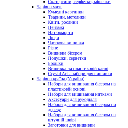
Скатертини, серфетки, мішечки
Чарiвна мить
Кумедні картинки
Тварини, метелики
Квіти, рослини
Пейзажі
Натюрморти
Люди
Часткова вишивка
Різне
Вишивка бісером
Подушки, серветки
Брошки
Вишивка на пластиковій канві
Crystal Art - набори для вишивки
Чарівна країна (Україна)
Набори для вишивання бісером на
пластиковій основі
Набори для вишивання нитками
Аксесуари для рукоділля
Набори для вишивання бісером по
дереву
Набори для вишивання бісером на
штучній шкірі
Заготовки для вишивки