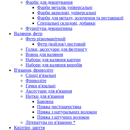
Фарби для декорування
Фарби металік універсальні
Фарби акрилові, універсальні
Фарби для металу, золочення та реставрації
Спеціальні складові, добавки
Фурнітура декоративна
Валяння, фетр
Фетр різноманітний
Фетр (войлок) листовий
Голки, аксесуари для фелтингу
Вовна для валяння
Набори для валяння картин
Набори для валяння виробів
В'язання, фриволіте
Спиці в'язальні
Фриволіте
Гачки в'язальні
Аксесуари для в'язання
Нитки для в'язання
Бавовна
Пряжа чистошерстяна
Пряжа з натуральних волокон
Пряжа з штучних волокон
Література по в'язанню *
Квілтінг, шиття