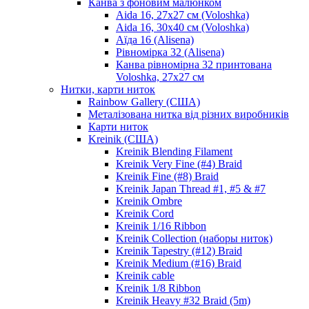
Канва з фоновим малюнком
Aida 16, 27х27 см (Voloshka)
Aida 16, 30х40 см (Voloshka)
Аїда 16 (Alisena)
Рівномірка 32 (Alisena)
Канва рівномірна 32 принтована
Voloshka, 27х27 см
Нитки, карти ниток
Rainbow Gallery (США)
Металізована нитка від різних виробників
Карти ниток
Kreinik (США)
Kreinik Blending Filament
Kreinik Very Fine (#4) Braid
Kreinik Fine (#8) Braid
Kreinik Japan Thread #1, #5 & #7
Kreinik Ombre
Kreinik Cord
Kreinik 1/16 Ribbon
Kreinik Collection (наборы ниток)
Kreinik Tapestry (#12) Braid
Kreinik Medium (#16) Braid
Kreinik cable
Kreinik 1/8 Ribbon
Kreinik Heavy #32 Braid (5m)