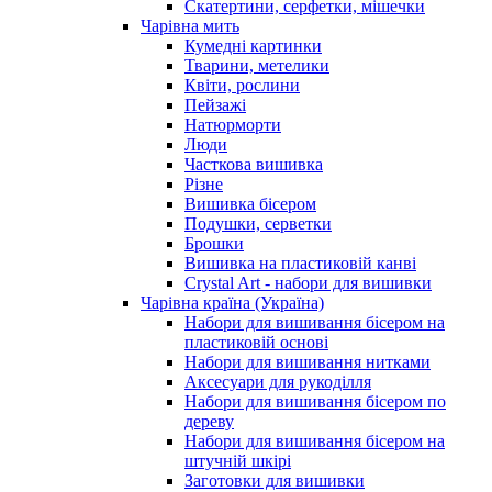
Скатертини, серфетки, мішечки
Чарiвна мить
Кумедні картинки
Тварини, метелики
Квіти, рослини
Пейзажі
Натюрморти
Люди
Часткова вишивка
Різне
Вишивка бісером
Подушки, серветки
Брошки
Вишивка на пластиковій канві
Crystal Art - набори для вишивки
Чарівна країна (Україна)
Набори для вишивання бісером на
пластиковій основі
Набори для вишивання нитками
Аксесуари для рукоділля
Набори для вишивання бісером по
дереву
Набори для вишивання бісером на
штучній шкірі
Заготовки для вишивки