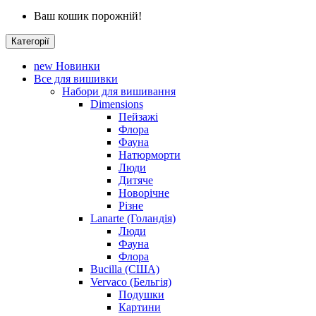
Ваш кошик порожній!
Категорії
new
Новинки
Все для вишивки
Набори для вишивання
Dimensions
Пейзажі
Флора
Фауна
Натюрморти
Люди
Дитяче
Новорічне
Різне
Lanarte (Голандія)
Люди
Фауна
Флора
Bucilla (США)
Vervaco (Бельгія)
Подушки
Картини