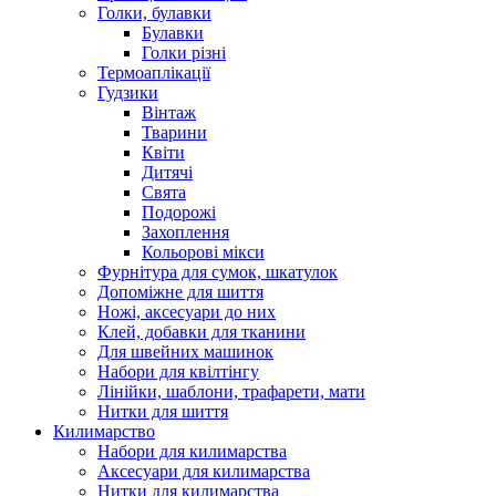
Голки, булавки
Булавки
Голки різні
Термоаплікації
Гудзики
Вінтаж
Тварини
Квіти
Дитячі
Свята
Подорожі
Захоплення
Кольорові мікси
Фурнітура для сумок, шкатулок
Допоміжне для шиття
Ножі, аксесуари до них
Клей, добавки для тканини
Для швейних машинок
Набори для квілтінгу
Лінійки, шаблони, трафарети, мати
Нитки для шиття
Килимарство
Набори для килимарства
Аксесуари для килимарства
Нитки для килимарства