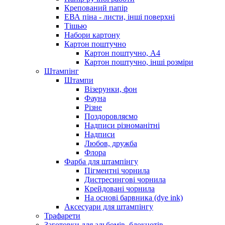
Крепований папір
ЕВА піна - листи, інші поверхні
Тішью
Набори картону
Картон поштучно
Картон поштучно, А4
Картон поштучно, інші розміри
Штампінг
Штампи
Візерунки, фон
Фауна
Різне
Поздоровляємо
Надписи різноманітні
Надписи
Любов, дружба
Флора
Фарба для штампінгу
Пігментні чорнила
Дистресингові чорнила
Крейдовані чорнила
На основі барвника (dye ink)
Аксесуари для штампінгу
Трафарети
Заготовки для альбомів, блокнотів