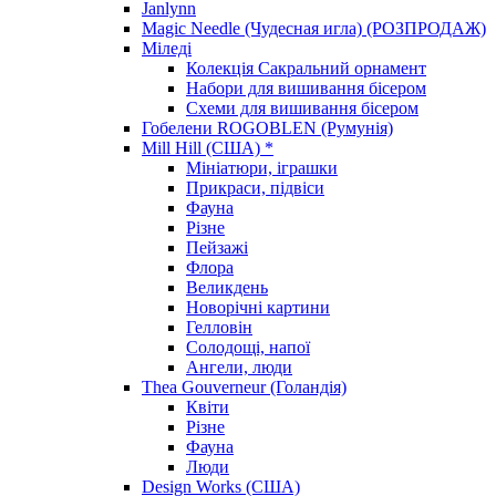
Janlynn
Magic Needle (Чудесная игла) (РОЗПРОДАЖ)
Міледі
Колекція Сакральний орнамент
Набори для вишивання бісером
Схеми для вишивання бісером
Гобелени ROGOBLEN (Румунія)
Mill Hill (США) *
Мініатюри, іграшки
Прикраси, підвіси
Фауна
Різне
Пейзажі
Флора
Великдень
Новорічні картини
Гелловін
Солодощі, напої
Ангели, люди
Thea Gouverneur (Голандія)
Квіти
Різне
Фауна
Люди
Design Works (США)