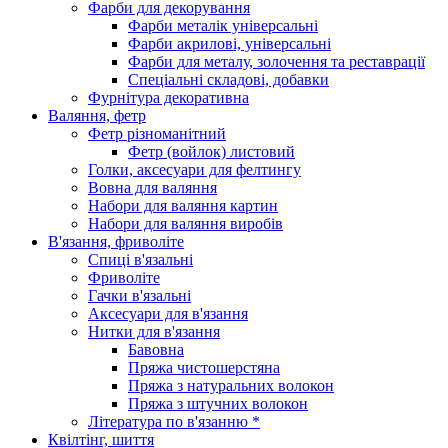
Фарби для декорування
Фарби металік універсальні
Фарби акрилові, універсальні
Фарби для металу, золочення та реставрації
Спеціальні складові, добавки
Фурнітура декоративна
Валяння, фетр
Фетр різноманітний
Фетр (войлок) листовий
Голки, аксесуари для фелтингу
Вовна для валяння
Набори для валяння картин
Набори для валяння виробів
В'язання, фриволіте
Спиці в'язальні
Фриволіте
Гачки в'язальні
Аксесуари для в'язання
Нитки для в'язання
Бавовна
Пряжа чистошерстяна
Пряжа з натуральних волокон
Пряжа з штучних волокон
Література по в'язанню *
Квілтінг, шиття