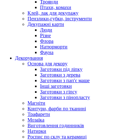
Троянди
Птахи, комахи
Клей, лак для декупажу
Пензлики-губки, інструменти
Декупажні карти
Люди
Різне
Флора
Натюрморти
Фауна
Декорування
Основа для декору
Заготовки під ліпку
Заготовки з дерева
Заготовки з пап'є маше
Інші заготовки
Заготовки з гіпсу
Заготовки з пінопласту
Магніти
Контури, фарби по тканині
Трафарети
Мозаїка
Виготовлення годинників
Натирки
Роспис по склу та керамиці