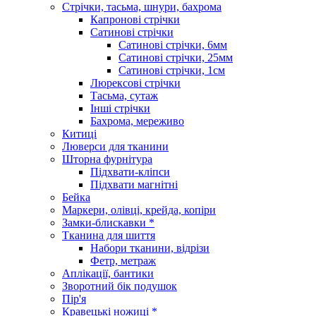
Стрічки, тасьма, шнури, бахрома
Капронові стрічки
Сатинові стрічки
Сатинові стрічки, 6мм
Сатинові стрічки, 25мм
Сатинові стрічки, 1см
Люрексові стрічки
Тасьма, сутаж
Інші стрічки
Бахрома, мереживо
Китиці
Люверси для тканини
Шторна фурнітура
Підхвати-кліпси
Підхвати магнітні
Бейка
Маркери, олівці, крейда, копіри
Замки-блискавки *
Тканина для шиття
Набори тканини, відрізи
Фетр, метраж
Аплікації, бантики
Зворотний бік подушок
Пір'я
Кравецькі ножиці *