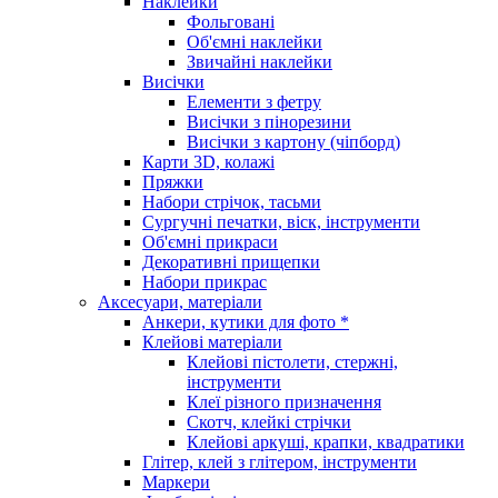
Наклейки
Фольговані
Об'ємні наклейки
Звичайні наклейки
Висічки
Елементи з фетру
Висічки з пінорезини
Висічки з картону (чіпборд)
Карти 3D, колажі
Пряжки
Набори стрічок, тасьми
Сургучні печатки, віск, інструменти
Об'ємні прикраси
Декоративні прищепки
Набори прикрас
Аксесуари, матеріали
Анкери, кутики для фото *
Клейові матеріали
Клейові пістолети, стержні,
інструменти
Клеї різного призначення
Скотч, клейкі стрічки
Клейові аркуші, крапки, квадратики
Глітер, клей з глітером, інструменти
Маркери