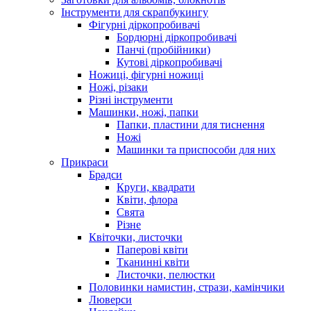
Інструменти для скрапбукингу
Фігурні діркопробивачі
Бордюрні діркопробивачі
Панчі (пробійники)
Кутові діркопробивачі
Ножиці, фігурні ножиці
Ножі, різаки
Різні інструменти
Машинки, ножі, папки
Папки, пластини для тиснення
Ножі
Машинки та приспособи для них
Прикраси
Брадси
Круги, квадрати
Квіти, флора
Свята
Різне
Квіточки, листочки
Паперові квіти
Тканинні квіти
Листочки, пелюстки
Половинки намистин, стрази, камінчики
Люверси