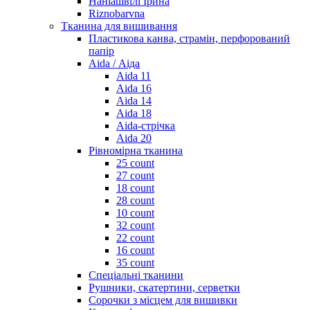
Наніашвілі Ірина
Riznobarvna
Тканина для вишивання
Пластикова канва, страмін, перфорований
папір
Aida / Аіда
Aida 11
Aida 16
Aida 14
Aida 18
Aida-стрічка
Aida 20
Рівномірна тканина
25 count
27 count
18 count
28 count
10 count
32 count
22 count
16 count
35 count
Спеціальні тканини
Рушники, скатертини, серветки
Сорочки з місцем для вишивки