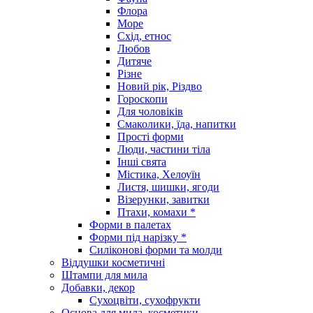
Флора
Море
Схід, етнос
Любов
Дитяче
Різне
Новий рік, Різдво
Гороскопи
Для чоловіків
Смаколики, їда, напитки
Прості форми
Люди, частини тіла
Інші свята
Містика, Хелоуїн
Листя, шишки, ягоди
Візерунки, завитки
Птахи, комахи *
Форми в палетах
Форми під нарізку *
Силіконові форми та молди
Віддушки косметичні
Штампи для мила
Добавки, декор
Сухоцвіти, сухофрукти
Основа для мила, косметики