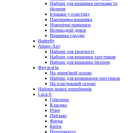
Набори для вишивки нитками та
бісером
Іграшки у пластику
Панорамна вишивка
Новорічні прикраси
Великодній декор
Вишивка гладдю
Butterfly
Абрис-Арт
Набори для творчості
Набори для вишивки хрестиком
Набори для вишивки бісером
ФрузелОк
На дерев'яній основі
Набори для вишивання хрестиком
На пластиковій основі
Набори інших виробників
Luca-S
Гобелени
Класика
Різне
Пейзажі
Фауна
Квіти
Натюрморти