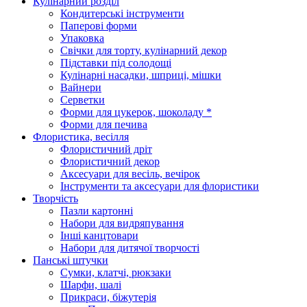
Кулінарний розділ
Кондитерські інструменти
Паперові форми
Упаковка
Свічки для торту, кулінарний декор
Підставки під солодощі
Кулінарні насадки, шприці, мішки
Вайнери
Серветки
Форми для цукерок, шоколаду *
Форми для печива
Флористика, весілля
Флористичний дріт
Флористичний декор
Аксесуари для весіль, вечірок
Інструменти та аксесуари для флористики
Творчість
Пазли картонні
Набори для видряпування
Інші канцтовари
Набори для дитячої творчості
Панські штучки
Сумки, клатчі, рюкзаки
Шарфи, шалі
Прикраси, біжутерія