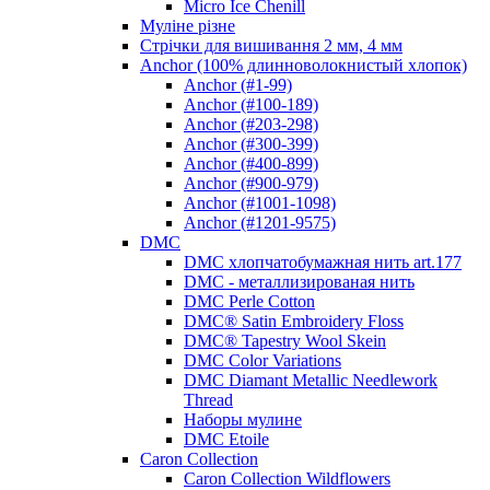
Micro Ice Chenill
Муліне різне
Стрічки для вишивання 2 мм, 4 мм
Anchor (100% длинноволокнистый хлопок)
Anchor (#1-99)
Anchor (#100-189)
Anchor (#203-298)
Anchor (#300-399)
Anchor (#400-899)
Anchor (#900-979)
Anchor (#1001-1098)
Anchor (#1201-9575)
DMC
DMC хлопчатобумажная нить art.177
DMC - металлизированая нить
DMC Perle Cotton
DMC® Satin Embroidery Floss
DMC® Tapestry Wool Skein
DMC Color Variations
DMC Diamant Metallic Needlework
Thread
Наборы мулине
DMC Etoile
Caron Collection
Caron Collection Wildflowers