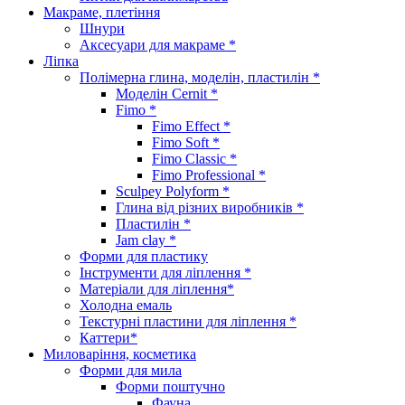
Макраме, плетіння
Шнури
Аксесуари для макраме *
Ліпка
Полімерна глина, моделін, пластилін *
Моделін Cernit *
Fimo *
Fimo Effect *
Fimo Soft *
Fimo Classic *
Fimo Professional *
Sculpey Polyform *
Глина від різних виробників *
Пластилін *
Jam clay *
Форми для пластику
Інструменти для ліплення *
Матеріали для ліплення*
Холодна емаль
Текстурні пластини для ліплення *
Каттери*
Миловаріння, косметика
Форми для мила
Форми поштучно
Фауна