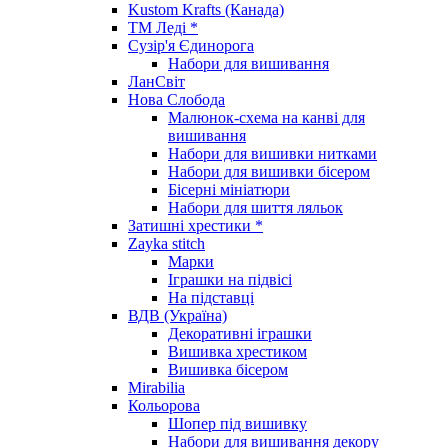
Kustom Krafts (Канада)
ТМ Леді *
Сузір'я Єдинорога
Набори для вишивання
ЛанСвіт
Нова Слобода
Малюнок-схема на канві для
вишивання
Набори для вишивки нитками
Набори для вишивки бісером
Бісерні мініатюри
Набори для шиття ляльок
Затишні хрестики *
Zayka stitch
Марки
Іграшки на підвісі
На підставці
ВДВ (Україна)
Декоративні іграшки
Вишивка хрестиком
Вишивка бісером
Mirabilia
Кольорова
Шопер під вишивку
Набори для вишивання декору