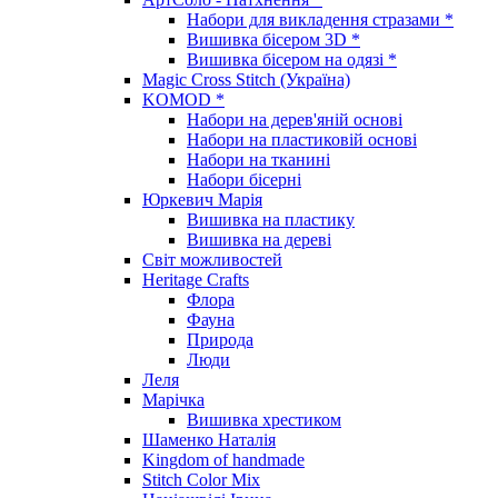
Набори для викладення стразами *
Вишивка бісером 3D *
Вишивка бісером на одязі *
Magic Cross Stitch (Україна)
KOMOD *
Набори на дерев'яній основі
Набори на пластиковій основі
Набори на тканині
Набори бісерні
Юркевич Марія
Вишивка на пластику
Вишивка на дереві
Світ можливостей
Heritage Crafts
Флора
Фауна
Природа
Люди
Леля
Марічка
Вишивка хрестиком
Шаменко Наталія
Kingdom of handmade
Stitch Color Mix