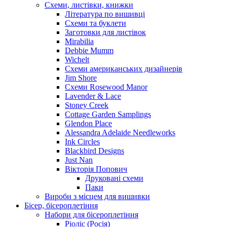
Схеми, листівки, книжки
Література по вишивці
Схеми та буклети
Заготовки для листівок
Mirabilia
Debbie Mumm
Wichelt
Схеми американських дизайнерів
Jim Shore
Cхеми Rosewood Manor
Lavender & Lace
Stoney Creek
Cottage Garden Samplings
Glendon Place
Alessandra Adelaide Needleworks
Ink Circles
Blackbird Designs
Just Nan
Вікторія Попович
Друковані схеми
Паки
Вироби з місцем для вишивки
Бісер, бісероплетіння
Набори для бісероплетіння
Ріоліс (Росія)