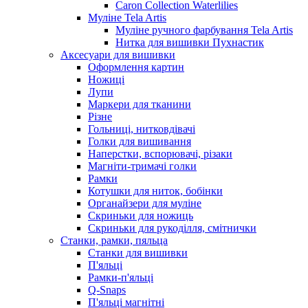
Caron Collection Waterlilies
Муліне Tela Artis
Муліне ручного фарбування Tela Artis
Нитка для вишивки Пухнастик
Аксесуари для вишивки
Оформлення картин
Ножиці
Лупи
Маркери для тканини
Різне
Гольниці, нитковдівачі
Голки для вишивання
Наперстки, вспорювачі, різаки
Магніти-тримачі голки
Рамки
Котушки для ниток, бобінки
Органайзери для муліне
Скриньки для ножиць
Скриньки для рукоділля, смітнички
Станки, рамки, пяльца
Станки для вишивки
П'яльці
Рамки-п'яльці
Q-Snaps
П'яльці магнітні