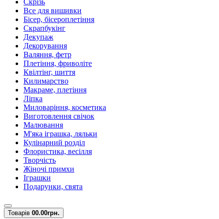
Скрізь
Все для вишивки
Бісер, бісероплетіння
Скрапбукінг
Декупаж
Декорування
Валяння, фетр
Плетіння, фриволіте
Квілтінг, шиття
Килимарство
Макраме, плетіння
Ліпка
Миловаріння, косметика
Виготовлення свічок
Малювання
М'яка іграшка, ляльки
Кулінарний розділ
Флористика, весілля
Творчість
Жіночі примхи
Іграшки
Подарунки, свята
Товарів
0
0.00грн.