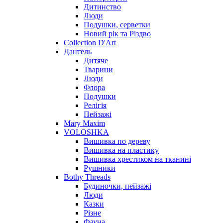
Дитинство
Люди
Подушки, серветки
Новий рік та Різдво
Collection D'Art
Дантель
Дитяче
Тварини
Люди
Флора
Подушки
Релігія
Пейзажі
Mary Maxim
VOLOSHKA
Вишивка по дереву
Вишивка на пластику
Вишивка хрестиком на тканині
Рушники
Bothy Threads
Будиночки, пейзажі
Люди
Казки
Різне
Фауна