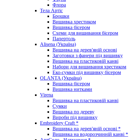
Флора
Тела Артіс
Брошки
Вишивка хрестиком
Вишивка бісером
Схеми для вишивання бісером
Папертоль
Alisena (Україна)
Вишивка на дерев'яній основі
Заготовки з фанери під вишивку
Вишивка на пластиковій канві
Набори для вишивання хрестиком
Еко-сумки під вишивку бісером
OLANTA (Україна)
Вишивка бісером
Вишивка нитками
Virena
Вишивка на пластиковій канві
Сумки
Вишивка по дереву
Вироби під вишивку
Embroidery Craft *
Вишивка на дерев'яній основі *
Вишивка на водорозчинній канві *
АртСоло - Натхнення *