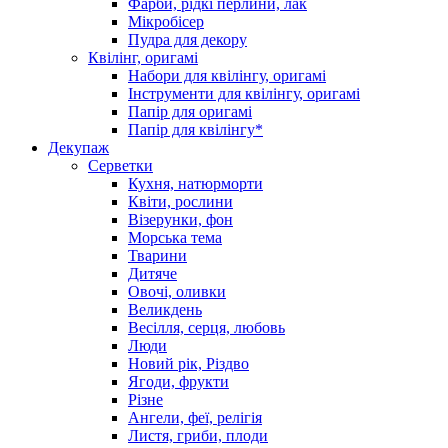
Фарби, рідкі перлини, лак
Мікробісер
Пудра для декору
Квілінг, оригамі
Набори для квілінгу, оригамі
Інструменти для квілінгу, оригамі
Папір для оригамі
Папір для квілінгу*
Декупаж
Серветки
Кухня, натюрморти
Квіти, рослини
Візерунки, фон
Морська тема
Тварини
Дитяче
Овочі, оливки
Великдень
Весілля, серця, любовь
Люди
Новий рік, Різдво
Ягоди, фрукти
Різне
Ангели, феї, релігія
Листя, гриби, плоди