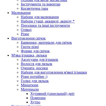
Інструменти та інвентар
Косметична тара
Малювання
Набори для малювання
Набори гуаші, акварелі, акрилу *
Пензлики та інші інструменти
Олівці
Різне
Виготовлення свічок
Барвники, матеріали для свічок
Гноти різні
Форми для свічок
М'яка іграшка, ляльки
Аксесуари для іграшок
Волосся для ляльок
Оченята, носики
Набори для виготовлення м'якої іграшки
Різне потрібне :)
Голки для ляльок
Мініатюри
Материали
Хутряний (синельний) дріт
Помпони
Хутро