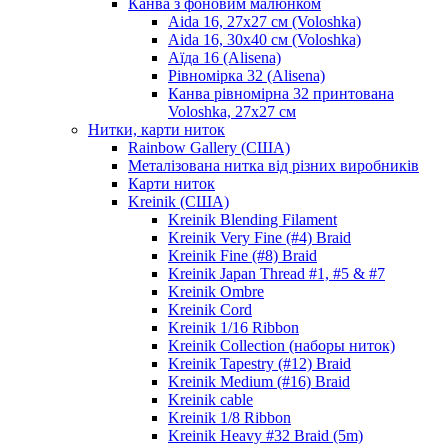
Канва з фоновим малюнком
Aida 16, 27х27 см (Voloshka)
Aida 16, 30х40 см (Voloshka)
Аїда 16 (Alisena)
Рівномірка 32 (Alisena)
Канва рівномірна 32 принтована
Voloshka, 27х27 см
Нитки, карти ниток
Rainbow Gallery (США)
Металізована нитка від різних виробників
Карти ниток
Kreinik (США)
Kreinik Blending Filament
Kreinik Very Fine (#4) Braid
Kreinik Fine (#8) Braid
Kreinik Japan Thread #1, #5 & #7
Kreinik Ombre
Kreinik Cord
Kreinik 1/16 Ribbon
Kreinik Collection (наборы ниток)
Kreinik Tapestry (#12) Braid
Kreinik Medium (#16) Braid
Kreinik cable
Kreinik 1/8 Ribbon
Kreinik Heavy #32 Braid (5m)