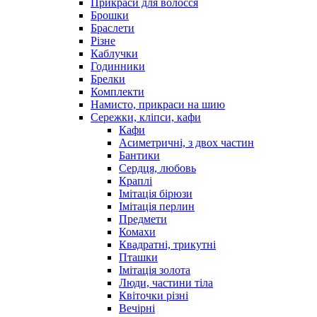
Прикраси для волосся
Брошки
Браслети
Різне
Каблучки
Годинники
Брелки
Комплекти
Намисто, прикраси на шию
Сережки, кліпси, кафи
Кафи
Асиметричні, з двох частин
Бантики
Сердця, любовь
Краплі
Імітація бірюзи
Імітація перлин
Предмети
Комахи
Квадратні, трикутні
Пташки
Імітація золота
Люди, частини тіла
Квіточки різні
Вечірні