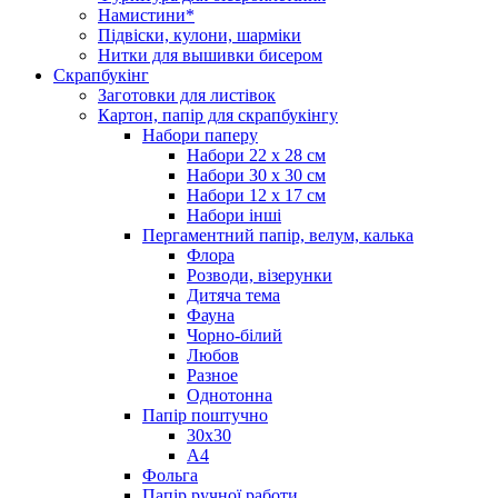
Намистини*
Підвіски, кулони, шарміки
Нитки для вышивки бисером
Скрапбукінг
Заготовки для листівок
Картон, папір для скрапбукінгу
Набори паперу
Набори 22 х 28 см
Набори 30 х 30 см
Набори 12 х 17 см
Набори інші
Пергаментний папір, велум, калька
Флора
Розводи, візерунки
Дитяча тема
Фауна
Чорно-білий
Любов
Разное
Однотонна
Папір поштучно
30х30
А4
Фольга
Папір ручної работи