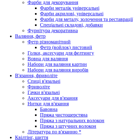
Фарби для декорування
Фарби металік універсальні
Фарби акрилові, універсальні
Фарби для металу, золочення та реставрації
Спеціальні складові, добавки
Фурнітура декоративна
Валяння, фетр
Фетр різноманітний
Фетр (войлок) листовий
Голки, аксесуари для фелтингу
Вовна для валяння
Набори для валяння картин
Набори для валяння виробів
В'язання, фриволіте
Спиці в'язальні
Фриволіте
Гачки в'язальні
Аксесуари для в'язання
Нитки для в'язання
Бавовна
Пряжа чистошерстяна
Пряжа з натуральних волокон
Пряжа з штучних волокон
Література по в'язанню *
Квілтінг, шиття