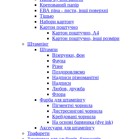
Крепований папір
ЕВА піна - листи, інші поверхні
Тішью
Набори картону
Картон поштучно
Картон поштучно, А4
Картон поштучно, інші розміри
Штампінг
Штампи
Візерунки, фон
Фауна
Різне
Поздоровляємо
Надписи різноманітні
Надписи
Любов, дружба
Флора
Фарба для штампінгу
Пігментні чорнила
Дистресингові чорнила
Крейдовані чорнила
На основі барвника (dye ink)
Аксесуари для штампінгу
Трафарети
Заготовки для альбомів, блокнотів