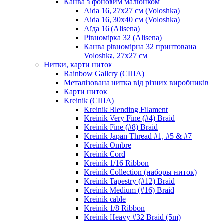
Канва з фоновим малюнком
Aida 16, 27х27 см (Voloshka)
Aida 16, 30х40 см (Voloshka)
Аїда 16 (Alisena)
Рівномірка 32 (Alisena)
Канва рівномірна 32 принтована
Voloshka, 27х27 см
Нитки, карти ниток
Rainbow Gallery (США)
Металізована нитка від різних виробників
Карти ниток
Kreinik (США)
Kreinik Blending Filament
Kreinik Very Fine (#4) Braid
Kreinik Fine (#8) Braid
Kreinik Japan Thread #1, #5 & #7
Kreinik Ombre
Kreinik Cord
Kreinik 1/16 Ribbon
Kreinik Collection (наборы ниток)
Kreinik Tapestry (#12) Braid
Kreinik Medium (#16) Braid
Kreinik cable
Kreinik 1/8 Ribbon
Kreinik Heavy #32 Braid (5m)