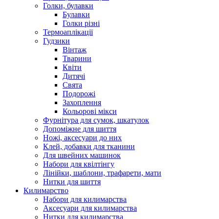
Голки, булавки
Булавки
Голки різні
Термоаплікації
Гудзики
Вінтаж
Тварини
Квіти
Дитячі
Свята
Подорожі
Захоплення
Кольорові мікси
Фурнітура для сумок, шкатулок
Допоміжне для шиття
Ножі, аксесуари до них
Клей, добавки для тканини
Для швейних машинок
Набори для квілтінгу
Лінійки, шаблони, трафарети, мати
Нитки для шиття
Килимарство
Набори для килимарства
Аксесуари для килимарства
Нитки для килимарства