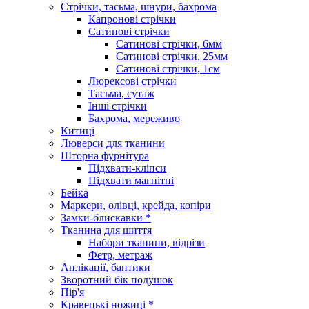
Стрічки, тасьма, шнури, бахрома
Капронові стрічки
Сатинові стрічки
Сатинові стрічки, 6мм
Сатинові стрічки, 25мм
Сатинові стрічки, 1см
Люрексові стрічки
Тасьма, сутаж
Інші стрічки
Бахрома, мереживо
Китиці
Люверси для тканини
Шторна фурнітура
Підхвати-кліпси
Підхвати магнітні
Бейка
Маркери, олівці, крейда, копіри
Замки-блискавки *
Тканина для шиття
Набори тканини, відрізи
Фетр, метраж
Аплікації, бантики
Зворотний бік подушок
Пір'я
Кравецькі ножиці *