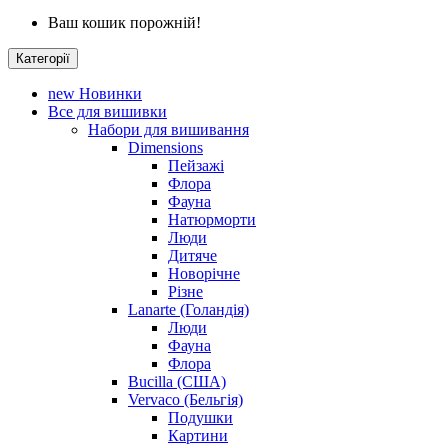
Ваш кошик порожній!
Категорії
new
Новинки
Все для вишивки
Набори для вишивання
Dimensions
Пейзажі
Флора
Фауна
Натюрморти
Люди
Дитяче
Новорічне
Різне
Lanarte (Голандія)
Люди
Фауна
Флора
Bucilla (США)
Vervaco (Бельгія)
Подушки
Картини