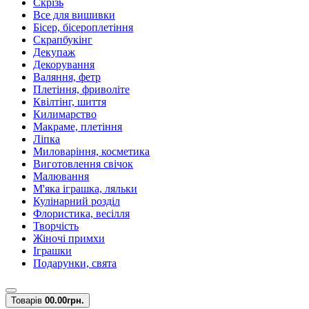
Скрізь
Все для вишивки
Бісер, бісероплетіння
Скрапбукінг
Декупаж
Декорування
Валяння, фетр
Плетіння, фриволіте
Квілтінг, шиття
Килимарство
Макраме, плетіння
Ліпка
Миловаріння, косметика
Виготовлення свічок
Малювання
М'яка іграшка, ляльки
Кулінарний розділ
Флористика, весілля
Творчість
Жіночі примхи
Іграшки
Подарунки, свята
Товарів
0
0.00грн.