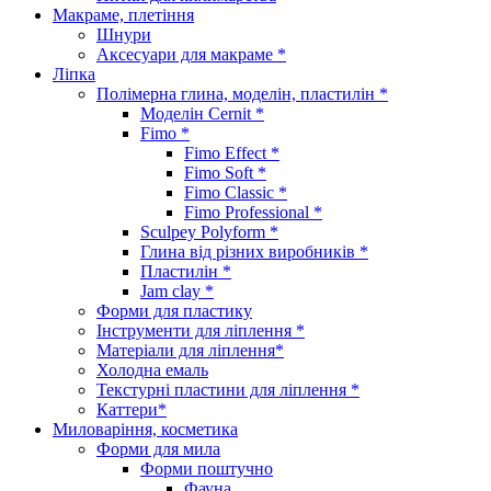
Макраме, плетіння
Шнури
Аксесуари для макраме *
Ліпка
Полімерна глина, моделін, пластилін *
Моделін Cernit *
Fimo *
Fimo Effect *
Fimo Soft *
Fimo Classic *
Fimo Professional *
Sculpey Polyform *
Глина від різних виробників *
Пластилін *
Jam clay *
Форми для пластику
Інструменти для ліплення *
Матеріали для ліплення*
Холодна емаль
Текстурні пластини для ліплення *
Каттери*
Миловаріння, косметика
Форми для мила
Форми поштучно
Фауна