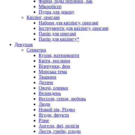
Фарби, рідкі перлини, лак
Мікробісер
Пудра для декору
Квілінг, оригамі
Набори для квілінгу, оригамі
Інструменти для квілінгу, оригамі
Папір для оригамі
Папір для квілінгу*
Декупаж
Серветки
Кухня, натюрморти
Квіти, рослини
Візерунки, фон
Морська тема
Тварини
Дитяче
Овочі, оливки
Великдень
Весілля, серця, любовь
Люди
Новий рік, Різдво
Ягоди, фрукти
Різне
Ангели, феї, релігія
Листя, гриби, плоди