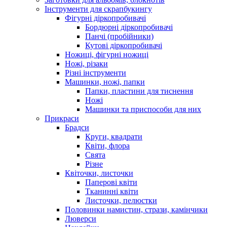
Інструменти для скрапбукингу
Фігурні діркопробивачі
Бордюрні діркопробивачі
Панчі (пробійники)
Кутові діркопробивачі
Ножиці, фігурні ножиці
Ножі, різаки
Різні інструменти
Машинки, ножі, папки
Папки, пластини для тиснення
Ножі
Машинки та приспособи для них
Прикраси
Брадси
Круги, квадрати
Квіти, флора
Свята
Різне
Квіточки, листочки
Паперові квіти
Тканинні квіти
Листочки, пелюстки
Половинки намистин, стрази, камінчики
Люверси