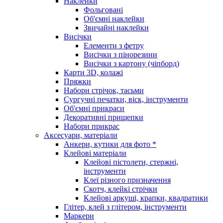
Наклейки
Фольговані
Об'ємні наклейки
Звичайні наклейки
Висічки
Елементи з фетру
Висічки з пінорезини
Висічки з картону (чіпборд)
Карти 3D, колажі
Пряжки
Набори стрічок, тасьми
Сургучні печатки, віск, інструменти
Об'ємні прикраси
Декоративні прищепки
Набори прикрас
Аксесуари, матеріали
Анкери, кутики для фото *
Клейові матеріали
Клейові пістолети, стержні,
інструменти
Клеї різного призначення
Скотч, клейкі стрічки
Клейові аркуші, крапки, квадратики
Глітер, клей з глітером, інструменти
Маркери