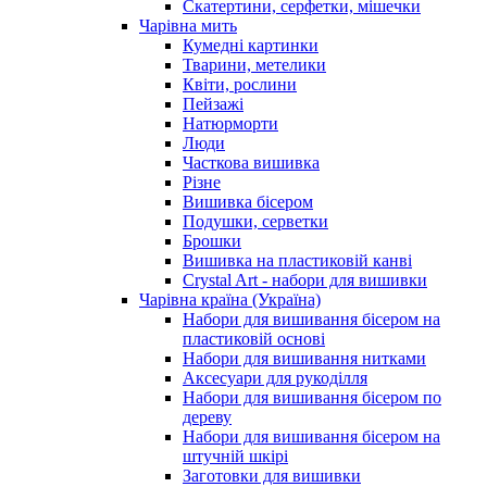
Скатертини, серфетки, мішечки
Чарiвна мить
Кумедні картинки
Тварини, метелики
Квіти, рослини
Пейзажі
Натюрморти
Люди
Часткова вишивка
Різне
Вишивка бісером
Подушки, серветки
Брошки
Вишивка на пластиковій канві
Crystal Art - набори для вишивки
Чарівна країна (Україна)
Набори для вишивання бісером на
пластиковій основі
Набори для вишивання нитками
Аксесуари для рукоділля
Набори для вишивання бісером по
дереву
Набори для вишивання бісером на
штучній шкірі
Заготовки для вишивки