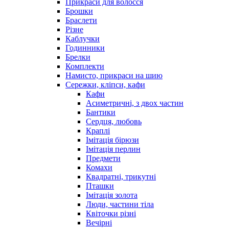
Прикраси для волосся
Брошки
Браслети
Різне
Каблучки
Годинники
Брелки
Комплекти
Намисто, прикраси на шию
Сережки, кліпси, кафи
Кафи
Асиметричні, з двох частин
Бантики
Сердця, любовь
Краплі
Імітація бірюзи
Імітація перлин
Предмети
Комахи
Квадратні, трикутні
Пташки
Імітація золота
Люди, частини тіла
Квіточки різні
Вечірні