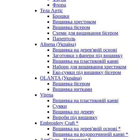
Флора
Тела Артіс
Брошки
Вишивка хрестиком
Вишивка бісером
Схеми для вишивання бісером
Папертоль
Alisena (Україна)
Вишивка на дерев'яній основі
Заготовки з фанери під вишивку
Вишивка на пластиковій канві
Набори для вишивання хрестиком
Еко-сумки під вишивку бісером
OLANTA (Україна)
Вишивка бісером
Вишивка нитками
Virena
Вишивка на пластиковій канві
Сумки
Вишивка по дереву
Вироби під вишивку
Embroidery Craft *
Вишивка на дерев'яній основі *
Вишивка на водорозчинній канві *
АртСоло - Натхнення *