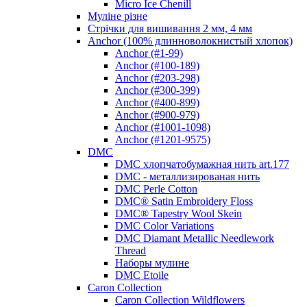
Micro Ice Chenill
Муліне різне
Стрічки для вишивання 2 мм, 4 мм
Anchor (100% длинноволокнистый хлопок)
Anchor (#1-99)
Anchor (#100-189)
Anchor (#203-298)
Anchor (#300-399)
Anchor (#400-899)
Anchor (#900-979)
Anchor (#1001-1098)
Anchor (#1201-9575)
DMC
DMC хлопчатобумажная нить art.177
DMC - металлизированая нить
DMC Perle Cotton
DMC® Satin Embroidery Floss
DMC® Tapestry Wool Skein
DMC Color Variations
DMC Diamant Metallic Needlework
Thread
Наборы мулине
DMC Etoile
Caron Collection
Caron Collection Wildflowers