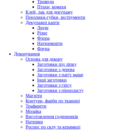
Троянди
Птахи, комахи
Клей, лак для декупажу
Пензлики-губки, інструменти
Декупажні карти
Люди
Різне
Флора
Натюрморти
Фауна
Декорування
Основа для декору
Заготовки під ліпку
Заготовки з дерева
Заготовки з пап'є маше
Інші заготовки
Заготовки з гіпсу
Заготовки з пінопласту
Магніти
Контури, фарби по тканині
Трафарети
Мозаїка
Виготовлення годинників
Натирки
Роспис по склу та керамиці