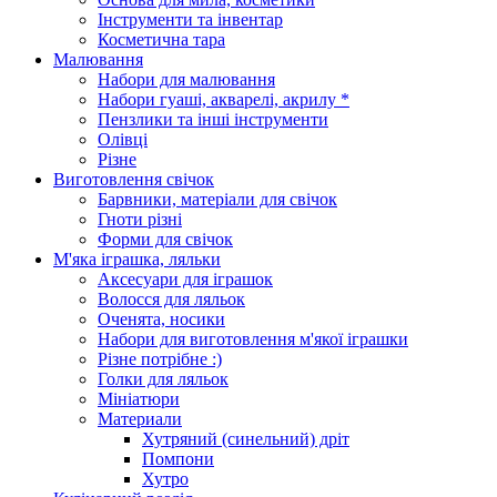
Інструменти та інвентар
Косметична тара
Малювання
Набори для малювання
Набори гуаші, акварелі, акрилу *
Пензлики та інші інструменти
Олівці
Різне
Виготовлення свічок
Барвники, матеріали для свічок
Гноти різні
Форми для свічок
М'яка іграшка, ляльки
Аксесуари для іграшок
Волосся для ляльок
Оченята, носики
Набори для виготовлення м'якої іграшки
Різне потрібне :)
Голки для ляльок
Мініатюри
Материали
Хутряний (синельний) дріт
Помпони
Хутро