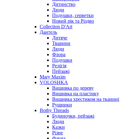
Дитинство
Люди
Подушки, серветки
Новий рік та Різдво
Collection D'Art
Дантель
Дитяче
Тварини
Люди
Флора
Подушки
Релігія
Пейзажі
Mary Maxim
VOLOSHKA
Вишивка по дереву
Вишивка на пластику
Вишивка хрестиком на тканині
Рушники
Bothy Threads
Будиночки, пейзажі
Люди
Казки
Різне
Фауна