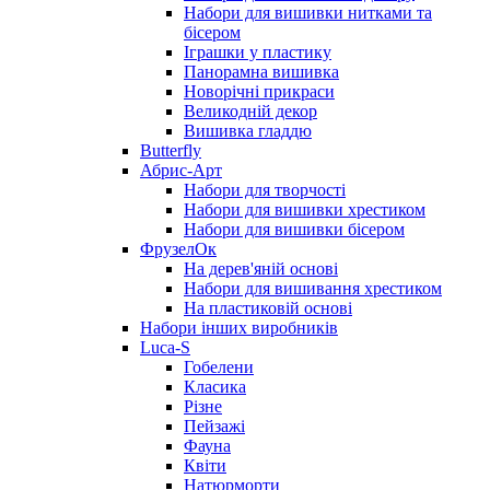
Набори для вишивки нитками та
бісером
Іграшки у пластику
Панорамна вишивка
Новорічні прикраси
Великодній декор
Вишивка гладдю
Butterfly
Абрис-Арт
Набори для творчості
Набори для вишивки хрестиком
Набори для вишивки бісером
ФрузелОк
На дерев'яній основі
Набори для вишивання хрестиком
На пластиковій основі
Набори інших виробників
Luca-S
Гобелени
Класика
Різне
Пейзажі
Фауна
Квіти
Натюрморти