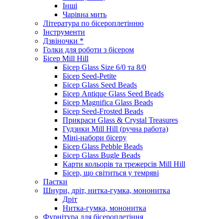
Інші
Чарівна мить
Література по бісероплетінню
Інструменти
Дзвіночки *
Голки для роботи з бісером
Бісер Mill Hill
Бісер Glass Size 6/0 та 8/0
Бісер Seed-Petite
Бісер Glass Seed Beads
Бісер Antique Glass Seed Beads
Бісер Magnifica Glass Beads
Бісер Seed-Frosted Beads
Прикраси Glass & Crystal Treasures
Гудзики Mill Hill (ручна работа)
Міні-набори бісеру
Бісер Glass Pebble Beads
Бісер Glass Bugle Beads
Карти кольорів та трежерсів Mill Hill
Бісер, що світиться у темряві
Паєтки
Шнури, дріт, нитка-гумка, мононитка
Дріт
Нитка-гумка, мононитка
Фурнітура для бісероплетіння