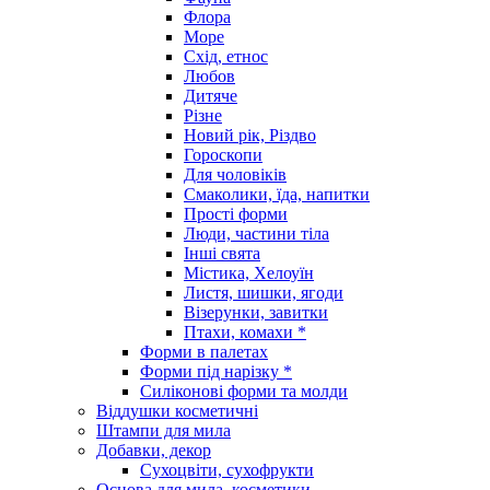
Флора
Море
Схід, етнос
Любов
Дитяче
Різне
Новий рік, Різдво
Гороскопи
Для чоловіків
Смаколики, їда, напитки
Прості форми
Люди, частини тіла
Інші свята
Містика, Хелоуїн
Листя, шишки, ягоди
Візерунки, завитки
Птахи, комахи *
Форми в палетах
Форми під нарізку *
Силіконові форми та молди
Віддушки косметичні
Штампи для мила
Добавки, декор
Сухоцвіти, сухофрукти
Основа для мила, косметики