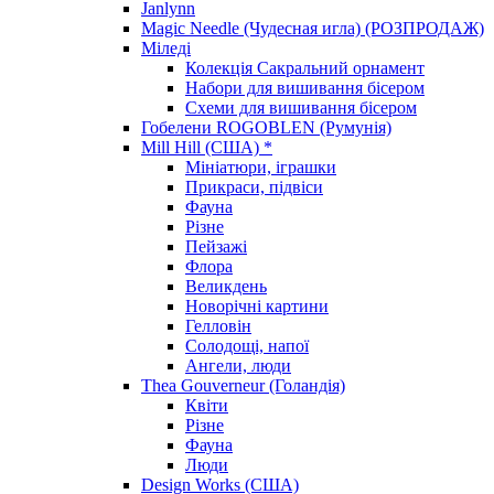
Janlynn
Magic Needle (Чудесная игла) (РОЗПРОДАЖ)
Міледі
Колекція Сакральний орнамент
Набори для вишивання бісером
Схеми для вишивання бісером
Гобелени ROGOBLEN (Румунія)
Mill Hill (США) *
Мініатюри, іграшки
Прикраси, підвіси
Фауна
Різне
Пейзажі
Флора
Великдень
Новорічні картини
Гелловін
Солодощі, напої
Ангели, люди
Thea Gouverneur (Голандія)
Квіти
Різне
Фауна
Люди
Design Works (США)