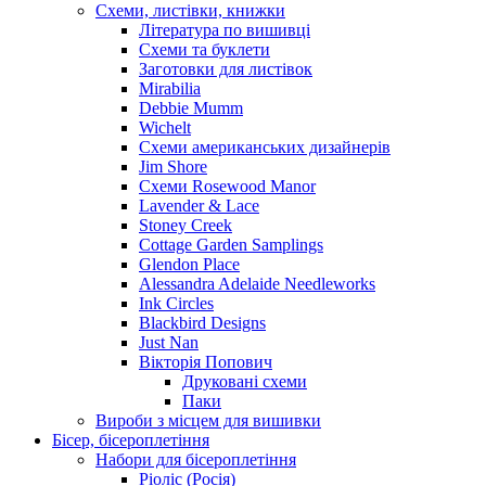
Схеми, листівки, книжки
Література по вишивці
Схеми та буклети
Заготовки для листівок
Mirabilia
Debbie Mumm
Wichelt
Схеми американських дизайнерів
Jim Shore
Cхеми Rosewood Manor
Lavender & Lace
Stoney Creek
Cottage Garden Samplings
Glendon Place
Alessandra Adelaide Needleworks
Ink Circles
Blackbird Designs
Just Nan
Вікторія Попович
Друковані схеми
Паки
Вироби з місцем для вишивки
Бісер, бісероплетіння
Набори для бісероплетіння
Ріоліс (Росія)