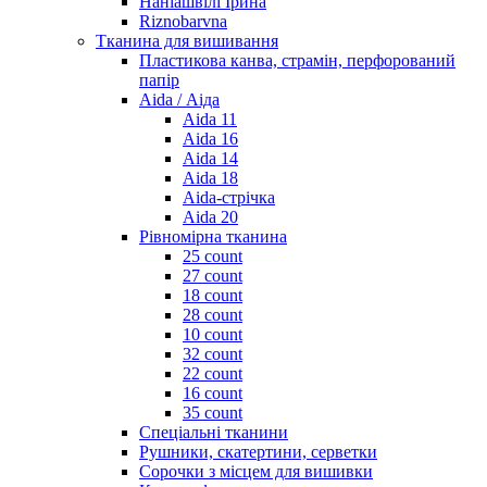
Наніашвілі Ірина
Riznobarvna
Тканина для вишивання
Пластикова канва, страмін, перфорований
папір
Aida / Аіда
Aida 11
Aida 16
Aida 14
Aida 18
Aida-стрічка
Aida 20
Рівномірна тканина
25 count
27 count
18 count
28 count
10 count
32 count
22 count
16 count
35 count
Спеціальні тканини
Рушники, скатертини, серветки
Сорочки з місцем для вишивки