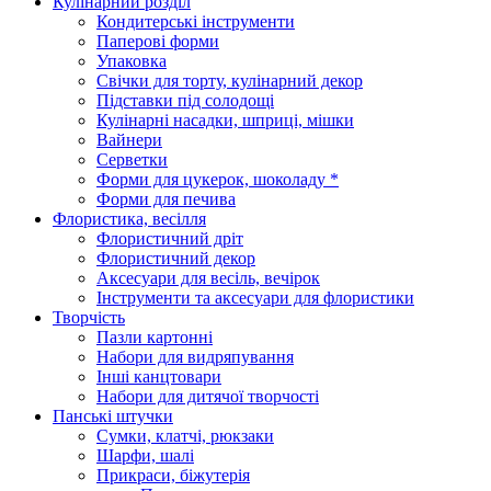
Кулінарний розділ
Кондитерські інструменти
Паперові форми
Упаковка
Свічки для торту, кулінарний декор
Підставки під солодощі
Кулінарні насадки, шприці, мішки
Вайнери
Серветки
Форми для цукерок, шоколаду *
Форми для печива
Флористика, весілля
Флористичний дріт
Флористичний декор
Аксесуари для весіль, вечірок
Інструменти та аксесуари для флористики
Творчість
Пазли картонні
Набори для видряпування
Інші канцтовари
Набори для дитячої творчості
Панські штучки
Сумки, клатчі, рюкзаки
Шарфи, шалі
Прикраси, біжутерія