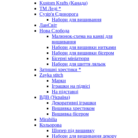
Kustom Krafts (Канада)
ТМ Леді *
Сузір'я Єдинорога
Набори для вишивання
ЛанСвіт
Нова Слобода
Малюнок-схема на канві для
вишивання
Набори для вишивки нитками
Набори для вишивки бісером
Бісерні мініатюри
Набори для шиття ляльок
Затишні хрестики *
Zayka stitch
Марки
Іграшки на підвісі
На підставці
ВДВ (Україна)
Декоративні іграшки
Вишивка хрестиком
Вишивка бісером
Mirabilia
Кольорова
Шопер під вишивку
Набори для вишивання декору