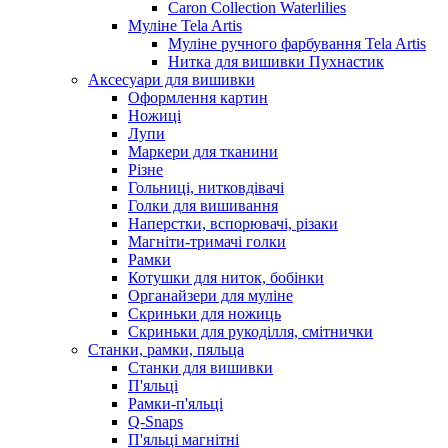
Caron Collection Waterlilies
Муліне Tela Artis
Муліне ручного фарбування Tela Artis
Нитка для вишивки Пухнастик
Аксесуари для вишивки
Оформлення картин
Ножиці
Лупи
Маркери для тканини
Різне
Гольниці, нитковдівачі
Голки для вишивання
Наперстки, вспорювачі, різаки
Магніти-тримачі голки
Рамки
Котушки для ниток, бобінки
Органайзери для муліне
Скриньки для ножиць
Скриньки для рукоділля, смітнички
Станки, рамки, пяльца
Станки для вишивки
П'яльці
Рамки-п'яльці
Q-Snaps
П'яльці магнітні