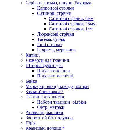
Стрічки, тасьма, шнури, бахрома
Капронові стрічки
Сатинові стрічки
Сатинові стрічки, 6мм
Сатинові стрічки, 25мм
Сатинові стрічки, 1см
Люрексові стрічки
Тасьма, сутаж
Інші стрічки
Бахрома, мереживо
Китиці
Люверси для тканини
Шторна фурнітура
Підхвати-кліпси
Підхвати магнітні
Бейка
Маркери, олівці, крейда, копіри
Замки-блискавки *
Тканина для шиття
Набори тканини, відрізи
Фетр, метраж
Аплікації, бантики
Зворотний бік подушок
Пір'я
Кравецькі ножиці *