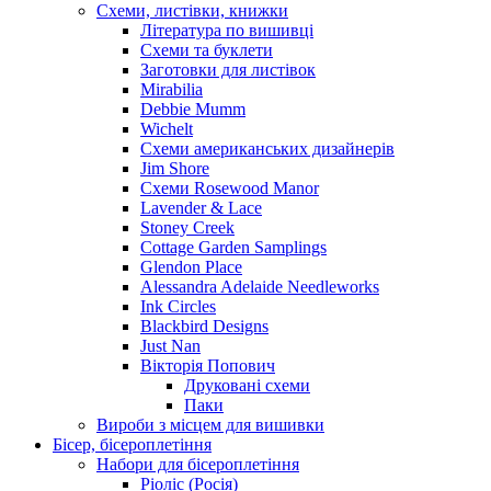
Схеми, листівки, книжки
Література по вишивці
Схеми та буклети
Заготовки для листівок
Mirabilia
Debbie Mumm
Wichelt
Схеми американських дизайнерів
Jim Shore
Cхеми Rosewood Manor
Lavender & Lace
Stoney Creek
Cottage Garden Samplings
Glendon Place
Alessandra Adelaide Needleworks
Ink Circles
Blackbird Designs
Just Nan
Вікторія Попович
Друковані схеми
Паки
Вироби з місцем для вишивки
Бісер, бісероплетіння
Набори для бісероплетіння
Ріоліс (Росія)