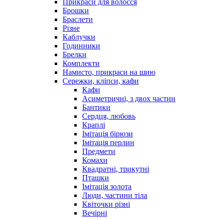
Прикраси для волосся
Брошки
Браслети
Різне
Каблучки
Годинники
Брелки
Комплекти
Намисто, прикраси на шию
Сережки, кліпси, кафи
Кафи
Асиметричні, з двох частин
Бантики
Сердця, любовь
Краплі
Імітація бірюзи
Імітація перлин
Предмети
Комахи
Квадратні, трикутні
Пташки
Імітація золота
Люди, частини тіла
Квіточки різні
Вечірні