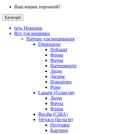
Ваш кошик порожній!
Категорії
new
Новинки
Все для вишивки
Набори для вишивання
Dimensions
Пейзажі
Флора
Фауна
Натюрморти
Люди
Дитяче
Новорічне
Різне
Lanarte (Голандія)
Люди
Фауна
Флора
Bucilla (США)
Vervaco (Бельгія)
Подушки
Картини