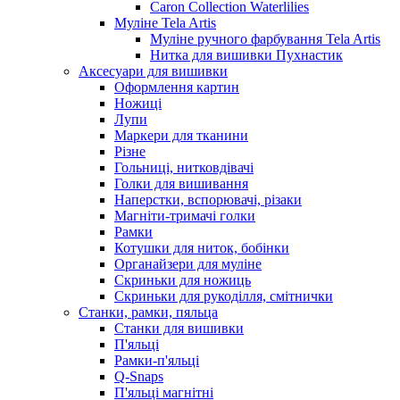
Caron Collection Waterlilies
Муліне Tela Artis
Муліне ручного фарбування Tela Artis
Нитка для вишивки Пухнастик
Аксесуари для вишивки
Оформлення картин
Ножиці
Лупи
Маркери для тканини
Різне
Гольниці, нитковдівачі
Голки для вишивання
Наперстки, вспорювачі, різаки
Магніти-тримачі голки
Рамки
Котушки для ниток, бобінки
Органайзери для муліне
Скриньки для ножиць
Скриньки для рукоділля, смітнички
Станки, рамки, пяльца
Станки для вишивки
П'яльці
Рамки-п'яльці
Q-Snaps
П'яльці магнітні