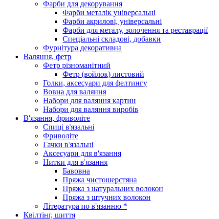
Фарби для декорування
Фарби металік універсальні
Фарби акрилові, універсальні
Фарби для металу, золочення та реставрації
Спеціальні складові, добавки
Фурнітура декоративна
Валяння, фетр
Фетр різноманітний
Фетр (войлок) листовий
Голки, аксесуари для фелтингу
Вовна для валяння
Набори для валяння картин
Набори для валяння виробів
В'язання, фриволіте
Спиці в'язальні
Фриволіте
Гачки в'язальні
Аксесуари для в'язання
Нитки для в'язання
Бавовна
Пряжа чистошерстяна
Пряжа з натуральних волокон
Пряжа з штучних волокон
Література по в'язанню *
Квілтінг, шиття