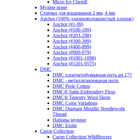
Micro Ice Chenill
Муліне різне
Стрічки для вишивання 2 мм, 4 мм
Anchor (100% длинноволокнистый хлопок)
Anchor (#1-99)
Anchor (#100-189)
Anchor (#203-298)
Anchor (#300-399)
Anchor (#400-899)
Anchor (#900-979)
Anchor (#1001-1098)
Anchor (#1201-9575)
DMC
DMC хлопчатобумажная нить art.177
DMC - металлизированая нить
DMC Perle Cotton
DMC® Satin Embroidery Floss
DMC® Tapestry Wool Skein
DMC Color Variations
DMC Diamant Metallic Needlework
Thread
Наборы мулине
DMC Etoile
Caron Collection
Caron Collection Wildflowers