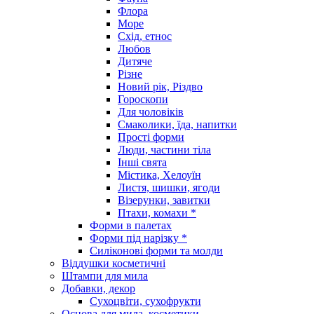
Флора
Море
Схід, етнос
Любов
Дитяче
Різне
Новий рік, Різдво
Гороскопи
Для чоловіків
Смаколики, їда, напитки
Прості форми
Люди, частини тіла
Інші свята
Містика, Хелоуїн
Листя, шишки, ягоди
Візерунки, завитки
Птахи, комахи *
Форми в палетах
Форми під нарізку *
Силіконові форми та молди
Віддушки косметичні
Штампи для мила
Добавки, декор
Сухоцвіти, сухофрукти
Основа для мила, косметики