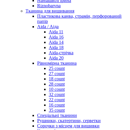
Наніашвілі Ірина
Riznobarvna
Тканина для вишивання
Пластикова канва, страмін, перфорований
папір
Aida / Аіда
Aida 11
Aida 16
Aida 14
Aida 18
Aida-стрічка
Aida 20
Рівномірна тканина
25 count
27 count
18 count
28 count
10 count
32 count
22 count
16 count
35 count
Спеціальні тканини
Рушники, скатертини, серветки
Сорочки з місцем для вишивки