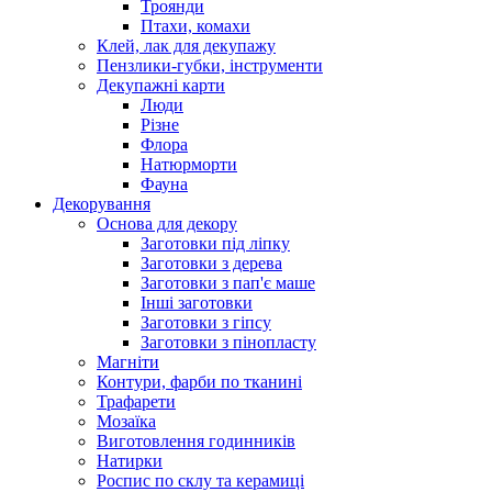
Троянди
Птахи, комахи
Клей, лак для декупажу
Пензлики-губки, інструменти
Декупажні карти
Люди
Різне
Флора
Натюрморти
Фауна
Декорування
Основа для декору
Заготовки під ліпку
Заготовки з дерева
Заготовки з пап'є маше
Інші заготовки
Заготовки з гіпсу
Заготовки з пінопласту
Магніти
Контури, фарби по тканині
Трафарети
Мозаїка
Виготовлення годинників
Натирки
Роспис по склу та керамиці