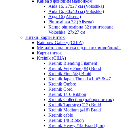
Канва з фоновим малюнком
Aida 16, 27х27 см (Voloshka)
Aida 16, 30х40 см (Voloshka)
Аїда 16 (Alisena)
Рівномірка 32 (Alisena)
Канва рівномірна 32 принтована
Voloshka, 27х27 см
Нитки, карти ниток
Rainbow Gallery (США)
Металізована нитка від різних виробників
Карти ниток
Kreinik (США)
Kreinik Blending Filament
Kreinik Very Fine (#4) Braid
Kreinik Fine (#8) Braid
Kreinik Japan Thread #1, #5 & #7
Kreinik Ombre
Kreinik Cord
Kreinik 1/16 Ribbon
Kreinik Collection (наборы ниток)
Kreinik Tapestry (#12) Braid
Kreinik Medium (#16) Braid
Kreinik cable
Kreinik 1/8 Ribbon
Kreinik Heavy #32 Braid (5m)