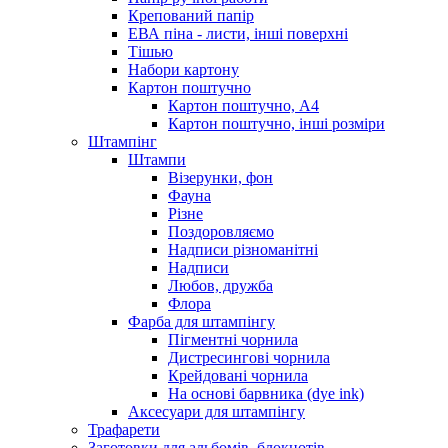
Крепований папір
ЕВА піна - листи, інші поверхні
Тішью
Набори картону
Картон поштучно
Картон поштучно, А4
Картон поштучно, інші розміри
Штампінг
Штампи
Візерунки, фон
Фауна
Різне
Поздоровляємо
Надписи різноманітні
Надписи
Любов, дружба
Флора
Фарба для штампінгу
Пігментні чорнила
Дистресингові чорнила
Крейдовані чорнила
На основі барвника (dye ink)
Аксесуари для штампінгу
Трафарети
Заготовки для альбомів, блокнотів