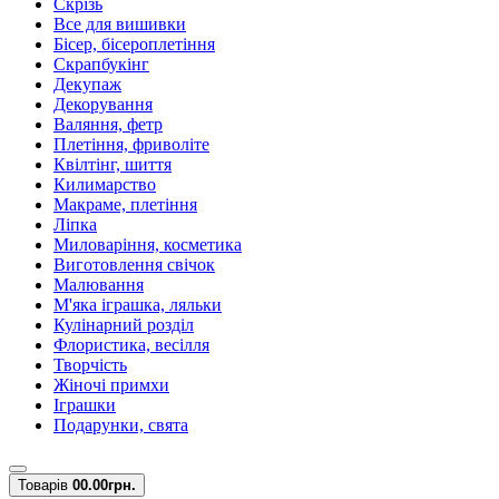
Скрізь
Все для вишивки
Бісер, бісероплетіння
Скрапбукінг
Декупаж
Декорування
Валяння, фетр
Плетіння, фриволіте
Квілтінг, шиття
Килимарство
Макраме, плетіння
Ліпка
Миловаріння, косметика
Виготовлення свічок
Малювання
М'яка іграшка, ляльки
Кулінарний розділ
Флористика, весілля
Творчість
Жіночі примхи
Іграшки
Подарунки, свята
Товарів
0
0.00грн.