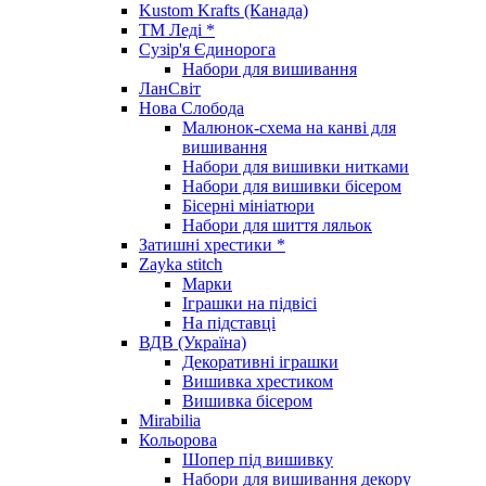
Kustom Krafts (Канада)
ТМ Леді *
Сузір'я Єдинорога
Набори для вишивання
ЛанСвіт
Нова Слобода
Малюнок-схема на канві для
вишивання
Набори для вишивки нитками
Набори для вишивки бісером
Бісерні мініатюри
Набори для шиття ляльок
Затишні хрестики *
Zayka stitch
Марки
Іграшки на підвісі
На підставці
ВДВ (Україна)
Декоративні іграшки
Вишивка хрестиком
Вишивка бісером
Mirabilia
Кольорова
Шопер під вишивку
Набори для вишивання декору