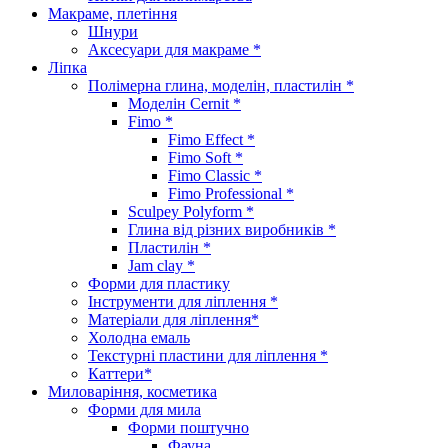
Макраме, плетіння
Шнури
Аксесуари для макраме *
Ліпка
Полімерна глина, моделін, пластилін *
Моделін Cernit *
Fimo *
Fimo Effect *
Fimo Soft *
Fimo Classic *
Fimo Professional *
Sculpey Polyform *
Глина від різних виробників *
Пластилін *
Jam clay *
Форми для пластику
Інструменти для ліплення *
Матеріали для ліплення*
Холодна емаль
Текстурні пластини для ліплення *
Каттери*
Миловаріння, косметика
Форми для мила
Форми поштучно
Фауна