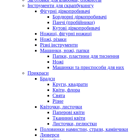
Інструменти для скрапбукингу
Фігурні діркопробивачі
Бордюрні діркопробивачі
Панчі (пробійники)
Кутові діркопробивачі
Ножиці, фігурні ножиці
Ножі, різаки
Різні інструменти
Машинки, ножі, папки
Папки, пластини для тиснення
Ножі
Машинки та приспособи для них
Прикраси
Брадси
Круги, квадрати
Квіти, флора
Свята
Різне
Квіточки, листочки
Паперові квіти
Тканинні квіти
Листочки, пелюстки
Половинки намистин, стрази, камінчики
Люверси