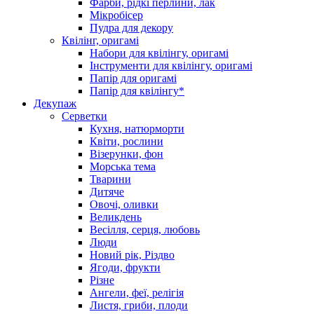
Фарби, рідкі перлини, лак
Мікробісер
Пудра для декору
Квілінг, оригамі
Набори для квілінгу, оригамі
Інструменти для квілінгу, оригамі
Папір для оригамі
Папір для квілінгу*
Декупаж
Серветки
Кухня, натюрморти
Квіти, рослини
Візерунки, фон
Морська тема
Тварини
Дитяче
Овочі, оливки
Великдень
Весілля, серця, любовь
Люди
Новий рік, Різдво
Ягоди, фрукти
Різне
Ангели, феї, релігія
Листя, гриби, плоди