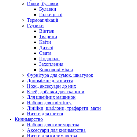
Голки, булавки
Булавки
Голки різні
Термоаплікації
Гудзики
Вінтаж
Тварини
Квіти
Дитячі
Свята
Подорожі
Захоплення
Кольорові мікси
Фурнітура для сумок, шкатулок
Допоміжне для шиття
Ножі, аксесуари до них
Клей, добавки для тканини
Для швейних машинок
Набори для квілтінгу
Лінійки, шаблони, трафарети, мати
Нитки для шиття
Килимарство
Набори для килимарства
Аксесуари для килимарства
Нитки для килимарства