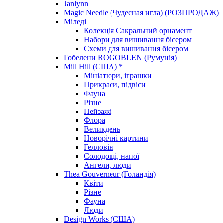
Janlynn
Magic Needle (Чудесная игла) (РОЗПРОДАЖ)
Міледі
Колекція Сакральний орнамент
Набори для вишивання бісером
Схеми для вишивання бісером
Гобелени ROGOBLEN (Румунія)
Mill Hill (США) *
Мініатюри, іграшки
Прикраси, підвіси
Фауна
Різне
Пейзажі
Флора
Великдень
Новорічні картини
Гелловін
Солодощі, напої
Ангели, люди
Thea Gouverneur (Голандія)
Квіти
Різне
Фауна
Люди
Design Works (США)