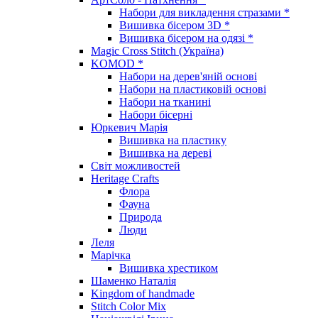
Набори для викладення стразами *
Вишивка бісером 3D *
Вишивка бісером на одязі *
Magic Cross Stitch (Україна)
KOMOD *
Набори на дерев'яній основі
Набори на пластиковій основі
Набори на тканині
Набори бісерні
Юркевич Марія
Вишивка на пластику
Вишивка на дереві
Світ можливостей
Heritage Crafts
Флора
Фауна
Природа
Люди
Леля
Марічка
Вишивка хрестиком
Шаменко Наталія
Kingdom of handmade
Stitch Color Mix