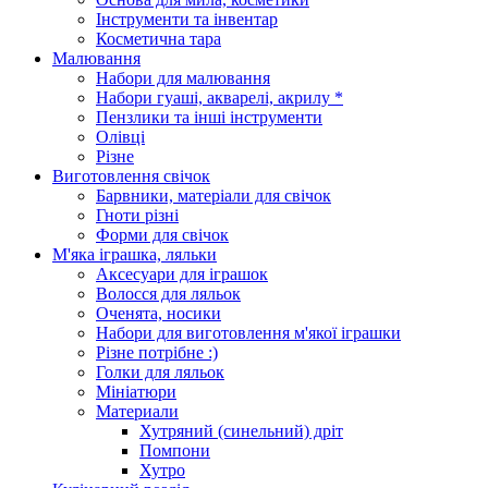
Інструменти та інвентар
Косметична тара
Малювання
Набори для малювання
Набори гуаші, акварелі, акрилу *
Пензлики та інші інструменти
Олівці
Різне
Виготовлення свічок
Барвники, матеріали для свічок
Гноти різні
Форми для свічок
М'яка іграшка, ляльки
Аксесуари для іграшок
Волосся для ляльок
Оченята, носики
Набори для виготовлення м'якої іграшки
Різне потрібне :)
Голки для ляльок
Мініатюри
Материали
Хутряний (синельний) дріт
Помпони
Хутро