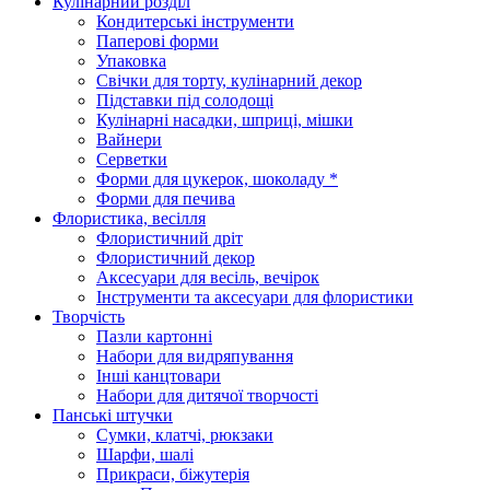
Кулінарний розділ
Кондитерські інструменти
Паперові форми
Упаковка
Свічки для торту, кулінарний декор
Підставки під солодощі
Кулінарні насадки, шприці, мішки
Вайнери
Серветки
Форми для цукерок, шоколаду *
Форми для печива
Флористика, весілля
Флористичний дріт
Флористичний декор
Аксесуари для весіль, вечірок
Інструменти та аксесуари для флористики
Творчість
Пазли картонні
Набори для видряпування
Інші канцтовари
Набори для дитячої творчості
Панські штучки
Сумки, клатчі, рюкзаки
Шарфи, шалі
Прикраси, біжутерія