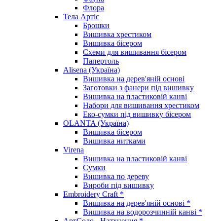
Флора
Тела Артіс
Брошки
Вишивка хрестиком
Вишивка бісером
Схеми для вишивання бісером
Папертоль
Alisena (Україна)
Вишивка на дерев'яній основі
Заготовки з фанери під вишивку
Вишивка на пластиковій канві
Набори для вишивання хрестиком
Еко-сумки під вишивку бісером
OLANTA (Україна)
Вишивка бісером
Вишивка нитками
Virena
Вишивка на пластиковій канві
Сумки
Вишивка по дереву
Вироби під вишивку
Embroidery Craft *
Вишивка на дерев'яній основі *
Вишивка на водорозчинній канві *
АртСоло - Натхнення *