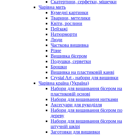
Скатертини, серфетки, мішечки
Чарiвна мить
Кумедні картинки
Тварини, метелики
Квіти, рослини
Пейзажі
Натюрморти
Люди
Часткова вишивка
Різне
Вишивка бісером
Подушки, серветки
Брошки
Вишивка на пластиковій канві
Crystal Art - набори для вишивки
Чарівна країна (Україна)
Набори для вишивання бісером на
пластиковій основі
Набори для вишивання нитками
Аксесуари для рукоділля
Набори для вишивання бісером по
дереву
Набори для вишивання бісером на
штучній шкірі
Заготовки для вишивки