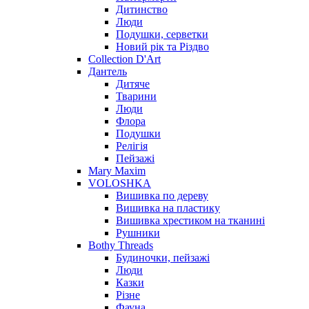
Дитинство
Люди
Подушки, серветки
Новий рік та Різдво
Collection D'Art
Дантель
Дитяче
Тварини
Люди
Флора
Подушки
Релігія
Пейзажі
Mary Maxim
VOLOSHKA
Вишивка по дереву
Вишивка на пластику
Вишивка хрестиком на тканині
Рушники
Bothy Threads
Будиночки, пейзажі
Люди
Казки
Різне
Фауна