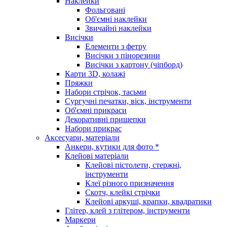
Наклейки
Фольговані
Об'ємні наклейки
Звичайні наклейки
Висічки
Елементи з фетру
Висічки з пінорезини
Висічки з картону (чіпборд)
Карти 3D, колажі
Пряжки
Набори стрічок, тасьми
Сургучні печатки, віск, інструменти
Об'ємні прикраси
Декоративні прищепки
Набори прикрас
Аксесуари, матеріали
Анкери, кутики для фото *
Клейові матеріали
Клейові пістолети, стержні,
інструменти
Клеї різного призначення
Скотч, клейкі стрічки
Клейові аркуші, крапки, квадратики
Глітер, клей з глітером, інструменти
Маркери