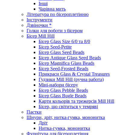
Інші
Чарівна мить
Література по бісероплетінню
Інструменти
Дзвіночки *
Голки для роботи з бісером
Бісер Mill Hill
Бісер Glass Size 6/0 та 8/0
Бісер Seed-Petite
Бісер Glass Seed Beads
Бісер Antique Glass Seed Beads
Бісер Magnifica Glass Beads
Бісер Seed-Frosted Beads
Прикраси Glass & Crystal Treasures
Гудзики Mill Hill (ручна работа)
Міні-набори бісеру
Бісер Glass Pebble Beads
Бісер Glass Bugle Beads
Карти кольорів та трежерсів Mill Hill
Бісер, що світиться у темряві
Паєтки
Шнури, дріт, нитка-гумка, мононитка
Дріт
Нитка-гумка, мононитка
Фурнітура для бісероплетіння