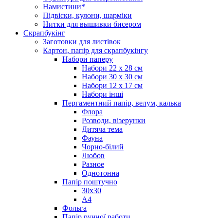
Намистини*
Підвіски, кулони, шарміки
Нитки для вышивки бисером
Скрапбукінг
Заготовки для листівок
Картон, папір для скрапбукінгу
Набори паперу
Набори 22 х 28 см
Набори 30 х 30 см
Набори 12 х 17 см
Набори інші
Пергаментний папір, велум, калька
Флора
Розводи, візерунки
Дитяча тема
Фауна
Чорно-білий
Любов
Разное
Однотонна
Папір поштучно
30х30
А4
Фольга
Папір ручної работи