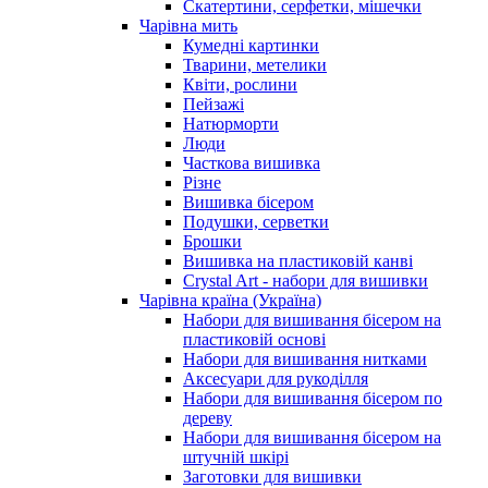
Скатертини, серфетки, мішечки
Чарiвна мить
Кумедні картинки
Тварини, метелики
Квіти, рослини
Пейзажі
Натюрморти
Люди
Часткова вишивка
Різне
Вишивка бісером
Подушки, серветки
Брошки
Вишивка на пластиковій канві
Crystal Art - набори для вишивки
Чарівна країна (Україна)
Набори для вишивання бісером на
пластиковій основі
Набори для вишивання нитками
Аксесуари для рукоділля
Набори для вишивання бісером по
дереву
Набори для вишивання бісером на
штучній шкірі
Заготовки для вишивки