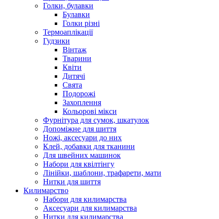
Голки, булавки
Булавки
Голки різні
Термоаплікації
Гудзики
Вінтаж
Тварини
Квіти
Дитячі
Свята
Подорожі
Захоплення
Кольорові мікси
Фурнітура для сумок, шкатулок
Допоміжне для шиття
Ножі, аксесуари до них
Клей, добавки для тканини
Для швейних машинок
Набори для квілтінгу
Лінійки, шаблони, трафарети, мати
Нитки для шиття
Килимарство
Набори для килимарства
Аксесуари для килимарства
Нитки для килимарства