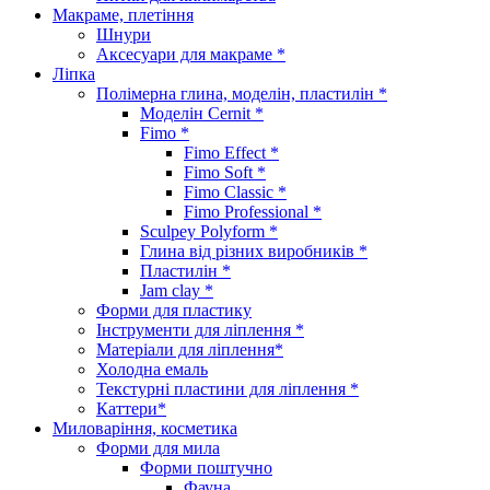
Макраме, плетіння
Шнури
Аксесуари для макраме *
Ліпка
Полімерна глина, моделін, пластилін *
Моделін Cernit *
Fimo *
Fimo Effect *
Fimo Soft *
Fimo Classic *
Fimo Professional *
Sculpey Polyform *
Глина від різних виробників *
Пластилін *
Jam clay *
Форми для пластику
Інструменти для ліплення *
Матеріали для ліплення*
Холодна емаль
Текстурні пластини для ліплення *
Каттери*
Миловаріння, косметика
Форми для мила
Форми поштучно
Фауна