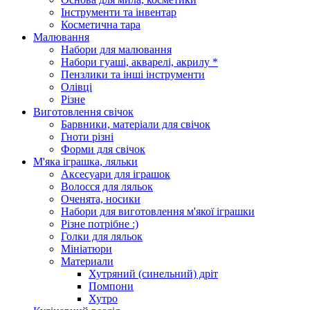
Інструменти та інвентар
Косметична тара
Малювання
Набори для малювання
Набори гуаші, акварелі, акрилу *
Пензлики та інші інструменти
Олівці
Різне
Виготовлення свічок
Барвники, матеріали для свічок
Гноти різні
Форми для свічок
М'яка іграшка, ляльки
Аксесуари для іграшок
Волосся для ляльок
Оченята, носики
Набори для виготовлення м'якої іграшки
Різне потрібне :)
Голки для ляльок
Мініатюри
Материали
Хутряний (синельний) дріт
Помпони
Хутро