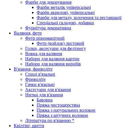
Фарби для декорування
Фарби металік універсальні
Фарби акрилові, універсальні
Фарби для металу, золочення та реставрації
Спеціальні складові, добавки
Фурнітура декоративна
Валяння, фетр
Фетр різноманітний
Фетр (войлок) листовий
Голки, аксесуари для фелтингу
Вовна для валяння
Набори для валяння картин
Набори для валяння виробів
В'язання, фриволіте
Спиці в'язальні
Фриволіте
Гачки в'язальні
Аксесуари для в'язання
Нитки для в'язання
Бавовна
Пряжа чистошерстяна
Пряжа з натуральних волокон
Пряжа з штучних волокон
Література по в'язанню *
Квілтінг, шиття