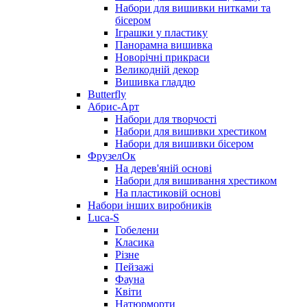
Набори для вишивки нитками та
бісером
Іграшки у пластику
Панорамна вишивка
Новорічні прикраси
Великодній декор
Вишивка гладдю
Butterfly
Абрис-Арт
Набори для творчості
Набори для вишивки хрестиком
Набори для вишивки бісером
ФрузелОк
На дерев'яній основі
Набори для вишивання хрестиком
На пластиковій основі
Набори інших виробників
Luca-S
Гобелени
Класика
Різне
Пейзажі
Фауна
Квіти
Натюрморти