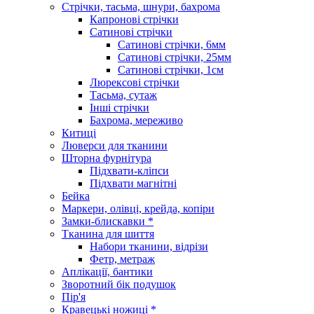
Стрічки, тасьма, шнури, бахрома
Капронові стрічки
Сатинові стрічки
Сатинові стрічки, 6мм
Сатинові стрічки, 25мм
Сатинові стрічки, 1см
Люрексові стрічки
Тасьма, сутаж
Інші стрічки
Бахрома, мереживо
Китиці
Люверси для тканини
Шторна фурнітура
Підхвати-кліпси
Підхвати магнітні
Бейка
Маркери, олівці, крейда, копіри
Замки-блискавки *
Тканина для шиття
Набори тканини, відрізи
Фетр, метраж
Аплікації, бантики
Зворотний бік подушок
Пір'я
Кравецькі ножиці *