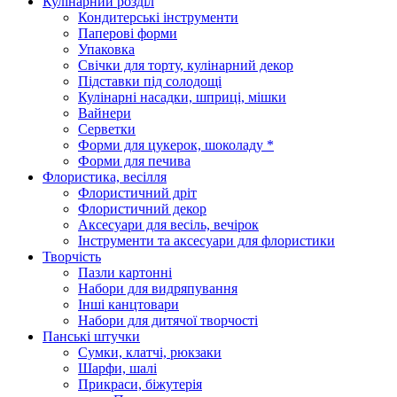
Кулінарний розділ
Кондитерські інструменти
Паперові форми
Упаковка
Свічки для торту, кулінарний декор
Підставки під солодощі
Кулінарні насадки, шприці, мішки
Вайнери
Серветки
Форми для цукерок, шоколаду *
Форми для печива
Флористика, весілля
Флористичний дріт
Флористичний декор
Аксесуари для весіль, вечірок
Інструменти та аксесуари для флористики
Творчість
Пазли картонні
Набори для видряпування
Інші канцтовари
Набори для дитячої творчості
Панські штучки
Сумки, клатчі, рюкзаки
Шарфи, шалі
Прикраси, біжутерія