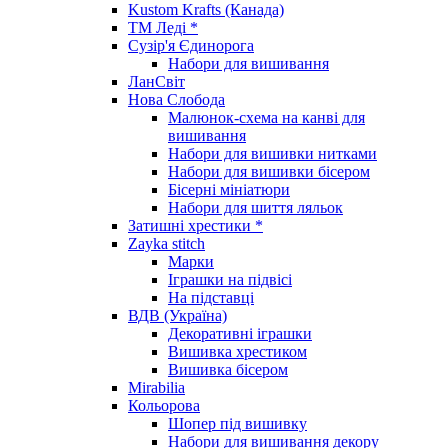
Kustom Krafts (Канада)
ТМ Леді *
Сузір'я Єдинорога
Набори для вишивання
ЛанСвіт
Нова Слобода
Малюнок-схема на канві для
вишивання
Набори для вишивки нитками
Набори для вишивки бісером
Бісерні мініатюри
Набори для шиття ляльок
Затишні хрестики *
Zayka stitch
Марки
Іграшки на підвісі
На підставці
ВДВ (Україна)
Декоративні іграшки
Вишивка хрестиком
Вишивка бісером
Mirabilia
Кольорова
Шопер під вишивку
Набори для вишивання декору