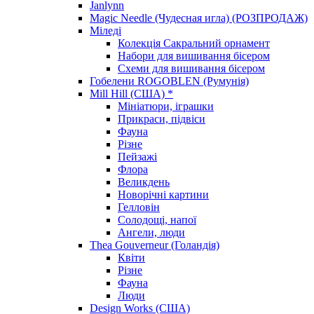
Janlynn
Magic Needle (Чудесная игла) (РОЗПРОДАЖ)
Міледі
Колекція Сакральний орнамент
Набори для вишивання бісером
Схеми для вишивання бісером
Гобелени ROGOBLEN (Румунія)
Mill Hill (США) *
Мініатюри, іграшки
Прикраси, підвіси
Фауна
Різне
Пейзажі
Флора
Великдень
Новорічні картини
Гелловін
Солодощі, напої
Ангели, люди
Thea Gouverneur (Голандія)
Квіти
Різне
Фауна
Люди
Design Works (США)