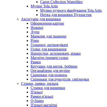
Caron Collection Waterlilies
Муліне Tela Artis
Муліне ручного фарбування Tela Artis
Нитка для вишивки Пухнастик
Аксесуари для вишивки
Оформлення картин
Ножиці
Лупи
Маркери для тканини
Різне
Гольниці, нитковдівачі
Голки для вишивання
Наперстки, вспорювачі, різаки
Магніти-тримачі голки
Рамки
Котушки для ниток, бобінки
Органайзери для муліне
Скриньки для ножиць
Скриньки для рукоділля, смітнички
Станки, рамки, пяльца
Станки для вишивки
П'яльці
Рамки-п'яльці
Q-Snaps
П'яльці магнітні