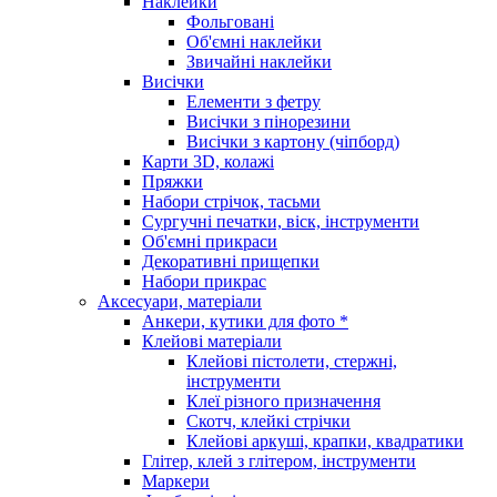
Наклейки
Фольговані
Об'ємні наклейки
Звичайні наклейки
Висічки
Елементи з фетру
Висічки з пінорезини
Висічки з картону (чіпборд)
Карти 3D, колажі
Пряжки
Набори стрічок, тасьми
Сургучні печатки, віск, інструменти
Об'ємні прикраси
Декоративні прищепки
Набори прикрас
Аксесуари, матеріали
Анкери, кутики для фото *
Клейові матеріали
Клейові пістолети, стержні,
інструменти
Клеї різного призначення
Скотч, клейкі стрічки
Клейові аркуші, крапки, квадратики
Глітер, клей з глітером, інструменти
Маркери