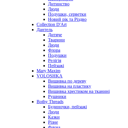
Дитинство
Люди
Подушки, серветки
Новий рік та Різдво
Collection D'Art
Дантель
Дитяче
Тварини
Люди
Флора
Подушки
Релігія
Пейзажі
Mary Maxim
VOLOSHKA
Вишивка по дереву
Вишивка на пластику
Вишивка хрестиком на тканині
Рушники
Bothy Threads
Будиночки, пейзажі
Люди
Казки
Різне
Фауна