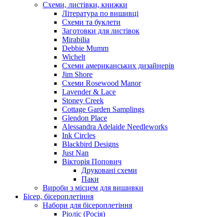
Схеми, листівки, книжки
Література по вишивці
Схеми та буклети
Заготовки для листівок
Mirabilia
Debbie Mumm
Wichelt
Схеми американських дизайнерів
Jim Shore
Cхеми Rosewood Manor
Lavender & Lace
Stoney Creek
Cottage Garden Samplings
Glendon Place
Alessandra Adelaide Needleworks
Ink Circles
Blackbird Designs
Just Nan
Вікторія Попович
Друковані схеми
Паки
Вироби з місцем для вишивки
Бісер, бісероплетіння
Набори для бісероплетіння
Ріоліс (Росія)