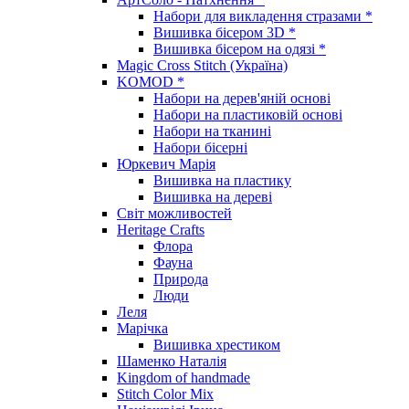
Набори для викладення стразами *
Вишивка бісером 3D *
Вишивка бісером на одязі *
Magic Cross Stitch (Україна)
KOMOD *
Набори на дерев'яній основі
Набори на пластиковій основі
Набори на тканині
Набори бісерні
Юркевич Марія
Вишивка на пластику
Вишивка на дереві
Світ можливостей
Heritage Crafts
Флора
Фауна
Природа
Люди
Леля
Марічка
Вишивка хрестиком
Шаменко Наталія
Kingdom of handmade
Stitch Color Mix