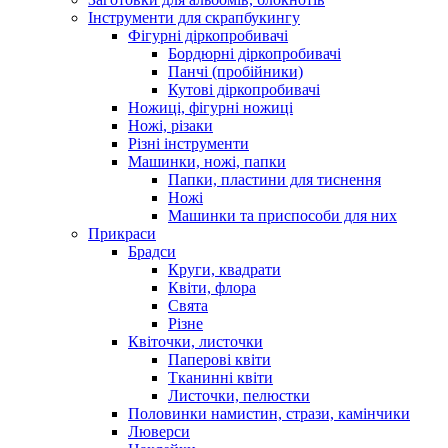
Інструменти для скрапбукингу
Фігурні діркопробивачі
Бордюрні діркопробивачі
Панчі (пробійники)
Кутові діркопробивачі
Ножиці, фігурні ножиці
Ножі, різаки
Різні інструменти
Машинки, ножі, папки
Папки, пластини для тиснення
Ножі
Машинки та приспособи для них
Прикраси
Брадси
Круги, квадрати
Квіти, флора
Свята
Різне
Квіточки, листочки
Паперові квіти
Тканинні квіти
Листочки, пелюстки
Половинки намистин, стрази, камінчики
Люверси