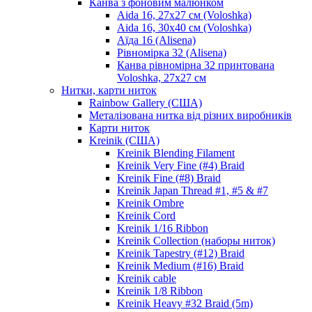
Канва з фоновим малюнком
Aida 16, 27х27 см (Voloshka)
Aida 16, 30х40 см (Voloshka)
Аїда 16 (Alisena)
Рівномірка 32 (Alisena)
Канва рівномірна 32 принтована
Voloshka, 27х27 см
Нитки, карти ниток
Rainbow Gallery (США)
Металізована нитка від різних виробників
Карти ниток
Kreinik (США)
Kreinik Blending Filament
Kreinik Very Fine (#4) Braid
Kreinik Fine (#8) Braid
Kreinik Japan Thread #1, #5 & #7
Kreinik Ombre
Kreinik Cord
Kreinik 1/16 Ribbon
Kreinik Collection (наборы ниток)
Kreinik Tapestry (#12) Braid
Kreinik Medium (#16) Braid
Kreinik cable
Kreinik 1/8 Ribbon
Kreinik Heavy #32 Braid (5m)