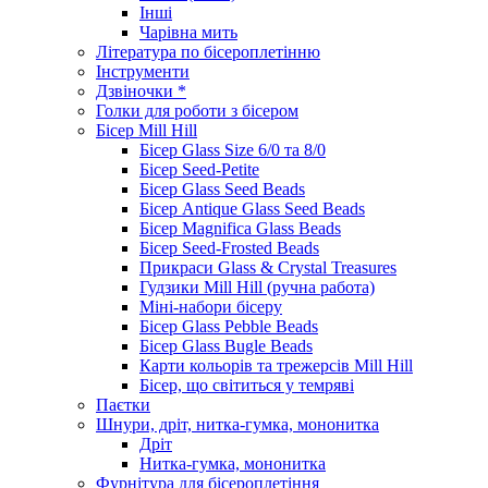
Інші
Чарівна мить
Література по бісероплетінню
Інструменти
Дзвіночки *
Голки для роботи з бісером
Бісер Mill Hill
Бісер Glass Size 6/0 та 8/0
Бісер Seed-Petite
Бісер Glass Seed Beads
Бісер Antique Glass Seed Beads
Бісер Magnifica Glass Beads
Бісер Seed-Frosted Beads
Прикраси Glass & Crystal Treasures
Гудзики Mill Hill (ручна работа)
Міні-набори бісеру
Бісер Glass Pebble Beads
Бісер Glass Bugle Beads
Карти кольорів та трежерсів Mill Hill
Бісер, що світиться у темряві
Паєтки
Шнури, дріт, нитка-гумка, мононитка
Дріт
Нитка-гумка, мононитка
Фурнітура для бісероплетіння