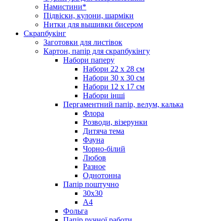
Намистини*
Підвіски, кулони, шарміки
Нитки для вышивки бисером
Скрапбукінг
Заготовки для листівок
Картон, папір для скрапбукінгу
Набори паперу
Набори 22 х 28 см
Набори 30 х 30 см
Набори 12 х 17 см
Набори інші
Пергаментний папір, велум, калька
Флора
Розводи, візерунки
Дитяча тема
Фауна
Чорно-білий
Любов
Разное
Однотонна
Папір поштучно
30х30
А4
Фольга
Папір ручної работи