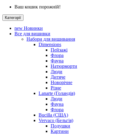
Ваш кошик порожній!
Категорії
new
Новинки
Все для вишивки
Набори для вишивання
Dimensions
Пейзажі
Флора
Фауна
Натюрморти
Люди
Дитяче
Новорічне
Різне
Lanarte (Голандія)
Люди
Фауна
Флора
Bucilla (США)
Vervaco (Бельгія)
Подушки
Картини