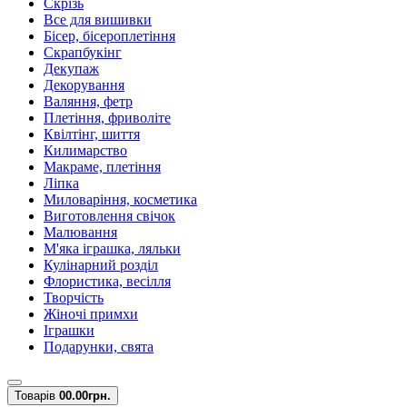
Скрізь
Все для вишивки
Бісер, бісероплетіння
Скрапбукінг
Декупаж
Декорування
Валяння, фетр
Плетіння, фриволіте
Квілтінг, шиття
Килимарство
Макраме, плетіння
Ліпка
Миловаріння, косметика
Виготовлення свічок
Малювання
М'яка іграшка, ляльки
Кулінарний розділ
Флористика, весілля
Творчість
Жіночі примхи
Іграшки
Подарунки, свята
Товарів
0
0.00грн.