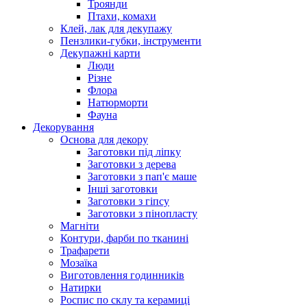
Троянди
Птахи, комахи
Клей, лак для декупажу
Пензлики-губки, інструменти
Декупажні карти
Люди
Різне
Флора
Натюрморти
Фауна
Декорування
Основа для декору
Заготовки під ліпку
Заготовки з дерева
Заготовки з пап'є маше
Інші заготовки
Заготовки з гіпсу
Заготовки з пінопласту
Магніти
Контури, фарби по тканині
Трафарети
Мозаїка
Виготовлення годинників
Натирки
Роспис по склу та керамиці