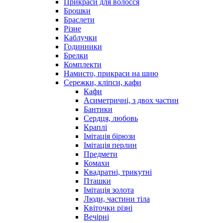
Прикраси для волосся
Брошки
Браслети
Різне
Каблучки
Годинники
Брелки
Комплекти
Намисто, прикраси на шию
Сережки, кліпси, кафи
Кафи
Асиметричні, з двох частин
Бантики
Сердця, любовь
Краплі
Імітація бірюзи
Імітація перлин
Предмети
Комахи
Квадратні, трикутні
Пташки
Імітація золота
Люди, частини тіла
Квіточки різні
Вечірні