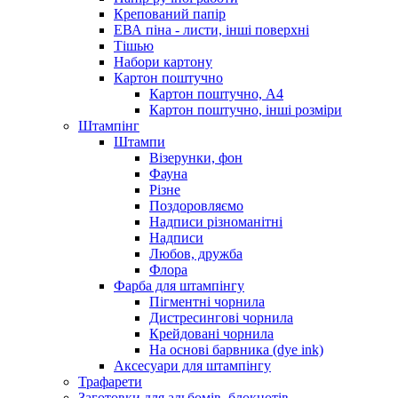
Крепований папір
ЕВА піна - листи, інші поверхні
Тішью
Набори картону
Картон поштучно
Картон поштучно, А4
Картон поштучно, інші розміри
Штампінг
Штампи
Візерунки, фон
Фауна
Різне
Поздоровляємо
Надписи різноманітні
Надписи
Любов, дружба
Флора
Фарба для штампінгу
Пігментні чорнила
Дистресингові чорнила
Крейдовані чорнила
На основі барвника (dye ink)
Аксесуари для штампінгу
Трафарети
Заготовки для альбомів, блокнотів