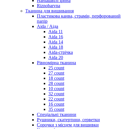
Наніашвілі Ірина
Riznobarvna
Тканина для вишивання
Пластикова канва, страмін, перфорований
папір
Aida / Аіда
Aida 11
Aida 16
Aida 14
Aida 18
Aida-стрічка
Aida 20
Рівномірна тканина
25 count
27 count
18 count
28 count
10 count
32 count
22 count
16 count
35 count
Спеціальні тканини
Рушники, скатертини, серветки
Сорочки з місцем для вишивки