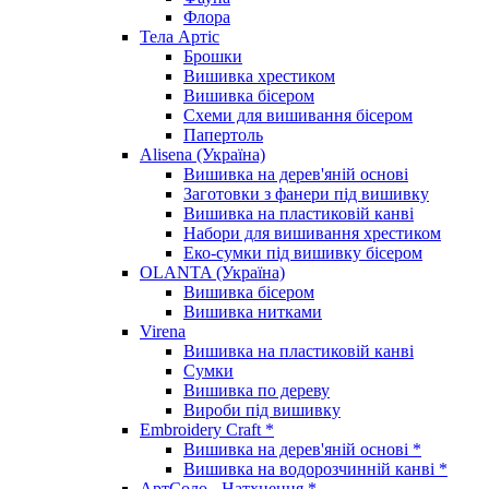
Флора
Тела Артіс
Брошки
Вишивка хрестиком
Вишивка бісером
Схеми для вишивання бісером
Папертоль
Alisena (Україна)
Вишивка на дерев'яній основі
Заготовки з фанери під вишивку
Вишивка на пластиковій канві
Набори для вишивання хрестиком
Еко-сумки під вишивку бісером
OLANTA (Україна)
Вишивка бісером
Вишивка нитками
Virena
Вишивка на пластиковій канві
Сумки
Вишивка по дереву
Вироби під вишивку
Embroidery Craft *
Вишивка на дерев'яній основі *
Вишивка на водорозчинній канві *
АртСоло - Натхнення *