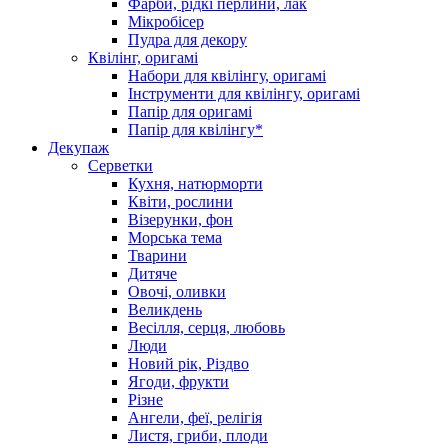
Фарби, рідкі перлини, лак
Мікробісер
Пудра для декору
Квілінг, оригамі
Набори для квілінгу, оригамі
Інструменти для квілінгу, оригамі
Папір для оригамі
Папір для квілінгу*
Декупаж
Серветки
Кухня, натюрморти
Квіти, рослини
Візерунки, фон
Морська тема
Тварини
Дитяче
Овочі, оливки
Великдень
Весілля, серця, любовь
Люди
Новий рік, Різдво
Ягоди, фрукти
Різне
Ангели, феї, релігія
Листя, гриби, плоди