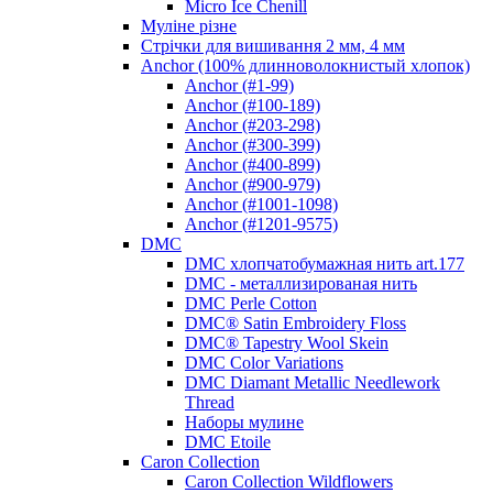
Micro Ice Chenill
Муліне різне
Стрічки для вишивання 2 мм, 4 мм
Anchor (100% длинноволокнистый хлопок)
Anchor (#1-99)
Anchor (#100-189)
Anchor (#203-298)
Anchor (#300-399)
Anchor (#400-899)
Anchor (#900-979)
Anchor (#1001-1098)
Anchor (#1201-9575)
DMC
DMC хлопчатобумажная нить art.177
DMC - металлизированая нить
DMC Perle Cotton
DMC® Satin Embroidery Floss
DMC® Tapestry Wool Skein
DMC Color Variations
DMC Diamant Metallic Needlework
Thread
Наборы мулине
DMC Etoile
Caron Collection
Caron Collection Wildflowers