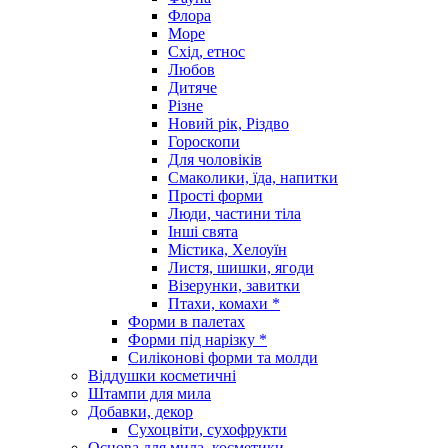
Флора
Море
Схід, етнос
Любов
Дитяче
Різне
Новий рік, Різдво
Гороскопи
Для чоловіків
Смаколики, їда, напитки
Прості форми
Люди, частини тіла
Інші свята
Містика, Хелоуїн
Листя, шишки, ягоди
Візерунки, завитки
Птахи, комахи *
Форми в палетах
Форми під нарізку *
Силіконові форми та молди
Віддушки косметичні
Штампи для мила
Добавки, декор
Сухоцвіти, сухофрукти
Основа для мила, косметики