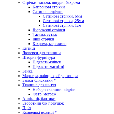
Стрічки, тасьма, шнури, бахрома
Капронові стрічки
Сатинові стрічки
Сатинові стрічки, 6мм
Сатинові стрічки, 25мм
Сатинові стрічки, 1см
Люрексові стрічки
Тасьма, сутаж
Інші стрічки
Бахрома, мереживо
Китиці
Люверси для тканини
Шторна фурнітура
Підхвати-кліпси
Підхвати магнітні
Бейка
Маркери, олівці, крейда, копіри
Замки-блискавки *
Тканина для шиття
Набори тканини, відрізи
Фетр, метраж
Аплікації, бантики
Зворотний бік подушок
Пір'я
Кравецькі ножиці *