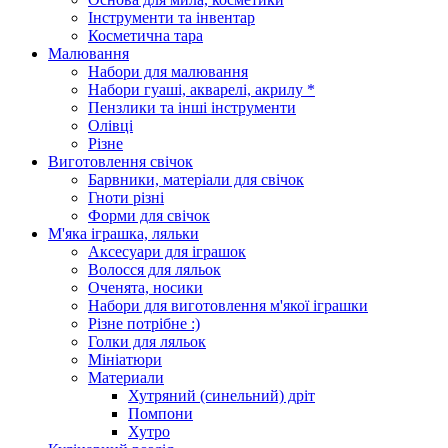
Інструменти та інвентар
Косметична тара
Малювання
Набори для малювання
Набори гуаші, акварелі, акрилу *
Пензлики та інші інструменти
Олівці
Різне
Виготовлення свічок
Барвники, матеріали для свічок
Гноти різні
Форми для свічок
М'яка іграшка, ляльки
Аксесуари для іграшок
Волосся для ляльок
Оченята, носики
Набори для виготовлення м'якої іграшки
Різне потрібне :)
Голки для ляльок
Мініатюри
Материали
Хутряний (синельний) дріт
Помпони
Хутро