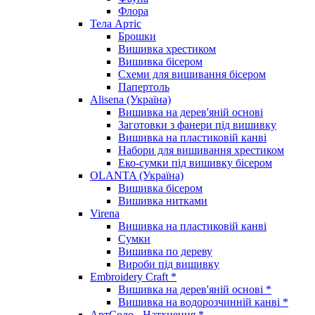
Флора
Тела Артіс
Брошки
Вишивка хрестиком
Вишивка бісером
Схеми для вишивання бісером
Папертоль
Alisena (Україна)
Вишивка на дерев'яній основі
Заготовки з фанери під вишивку
Вишивка на пластиковій канві
Набори для вишивання хрестиком
Еко-сумки під вишивку бісером
OLANTA (Україна)
Вишивка бісером
Вишивка нитками
Virena
Вишивка на пластиковій канві
Сумки
Вишивка по дереву
Вироби під вишивку
Embroidery Craft *
Вишивка на дерев'яній основі *
Вишивка на водорозчинній канві *
АртСоло - Натхнення *