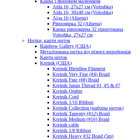
Канва з фоновим малюнком
Aida 16, 27х27 см (Voloshka)
Aida 16, 30х40 см (Voloshka)
Аїда 16 (Alisena)
Рівномірка 32 (Alisena)
Канва рівномірна 32 принтована
Voloshka, 27х27 см
Нитки, карти ниток
Rainbow Gallery (США)
Металізована нитка від різних виробників
Карти ниток
Kreinik (США)
Kreinik Blending Filament
Kreinik Very Fine (#4) Braid
Kreinik Fine (#8) Braid
Kreinik Japan Thread #1, #5 & #7
Kreinik Ombre
Kreinik Cord
Kreinik 1/16 Ribbon
Kreinik Collection (наборы ниток)
Kreinik Tapestry (#12) Braid
Kreinik Medium (#16) Braid
Kreinik cable
Kreinik 1/8 Ribbon
Kreinik Heavy #32 Braid (5m)