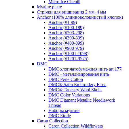
Micro Ice Chenill
Муліне різне
Стрічки для вишивання 2 мм, 4 мм
Anchor (100% длинноволокнистый хлопок)
Anchor (#1-99)
Anchor (#100-189)
Anchor (#203-298)
Anchor (#300-399)
Anchor (#400-899)
Anchor (#900-979)
Anchor (#1001-1098)
Anchor (#1201-9575)
DMC
DMC хлопчатобумажная нить art.177
DMC - металлизированая нить
DMC Perle Cotton
DMC® Satin Embroidery Floss
DMC® Tapestry Wool Skein
DMC Color Variations
DMC Diamant Metallic Needlework
Thread
Наборы мулине
DMC Etoile
Caron Collection
Caron Collection Wildflowers