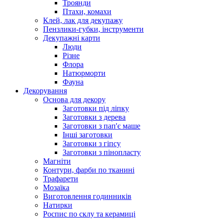
Троянди
Птахи, комахи
Клей, лак для декупажу
Пензлики-губки, інструменти
Декупажні карти
Люди
Різне
Флора
Натюрморти
Фауна
Декорування
Основа для декору
Заготовки під ліпку
Заготовки з дерева
Заготовки з пап'є маше
Інші заготовки
Заготовки з гіпсу
Заготовки з пінопласту
Магніти
Контури, фарби по тканині
Трафарети
Мозаїка
Виготовлення годинників
Натирки
Роспис по склу та керамиці