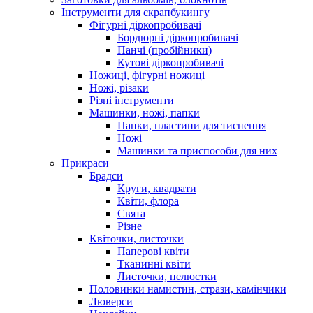
Інструменти для скрапбукингу
Фігурні діркопробивачі
Бордюрні діркопробивачі
Панчі (пробійники)
Кутові діркопробивачі
Ножиці, фігурні ножиці
Ножі, різаки
Різні інструменти
Машинки, ножі, папки
Папки, пластини для тиснення
Ножі
Машинки та приспособи для них
Прикраси
Брадси
Круги, квадрати
Квіти, флора
Свята
Різне
Квіточки, листочки
Паперові квіти
Тканинні квіти
Листочки, пелюстки
Половинки намистин, стрази, камінчики
Люверси