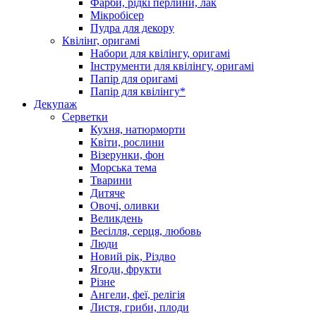
Фарби, рідкі перлини, лак
Мікробісер
Пудра для декору
Квілінг, оригамі
Набори для квілінгу, оригамі
Інструменти для квілінгу, оригамі
Папір для оригамі
Папір для квілінгу*
Декупаж
Серветки
Кухня, натюрморти
Квіти, рослини
Візерунки, фон
Морська тема
Тварини
Дитяче
Овочі, оливки
Великдень
Весілля, серця, любовь
Люди
Новий рік, Різдво
Ягоди, фрукти
Різне
Ангели, феї, релігія
Листя, гриби, плоди