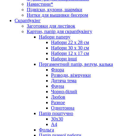
Намистини*
Підвіски, кулони, шарміки
Нитки для вышивки бисером
Скрапбукінг
Заготовки для листівок
Картон, папір для скрапбукінгу
Набори паперу
Набори 22 х 28 см
Набори 30 х 30 см
Набори 12 х 17 см
Набори інші
Пергаментний папір, велум, калька
Флора
Розводи, візерунки
Дитяча тема
Фауна
Чорно-білий
Любов
Разное
Однотонна
Папір поштучно
30х30
А4
Фольга
Папір ручної работи