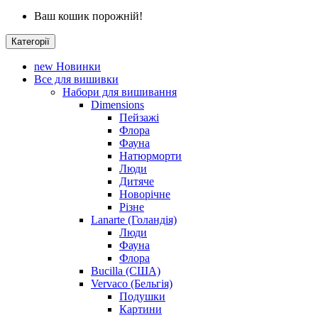
Ваш кошик порожній!
Категорії
new
Новинки
Все для вишивки
Набори для вишивання
Dimensions
Пейзажі
Флора
Фауна
Натюрморти
Люди
Дитяче
Новорічне
Різне
Lanarte (Голандія)
Люди
Фауна
Флора
Bucilla (США)
Vervaco (Бельгія)
Подушки
Картини