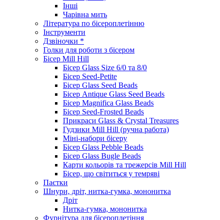
Інші
Чарівна мить
Література по бісероплетінню
Інструменти
Дзвіночки *
Голки для роботи з бісером
Бісер Mill Hill
Бісер Glass Size 6/0 та 8/0
Бісер Seed-Petite
Бісер Glass Seed Beads
Бісер Antique Glass Seed Beads
Бісер Magnifica Glass Beads
Бісер Seed-Frosted Beads
Прикраси Glass & Crystal Treasures
Гудзики Mill Hill (ручна работа)
Міні-набори бісеру
Бісер Glass Pebble Beads
Бісер Glass Bugle Beads
Карти кольорів та трежерсів Mill Hill
Бісер, що світиться у темряві
Паєтки
Шнури, дріт, нитка-гумка, мононитка
Дріт
Нитка-гумка, мононитка
Фурнітура для бісероплетіння