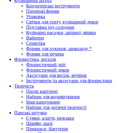
Кулінарний розділ
Кондитерські інструменти
Паперові форми
Упаковка
Свічки для торту, кулінарний декор
Підставки під солодощі
Кулінарні насадки, шприці, мішки
Вайнери
Серветки
Форми для цукерок, шоколаду *
Форми для печива
Флористика, весілля
Флористичний дріт
Флористичний декор
Аксесуари для весіль, вечірок
Інструменти та аксесуари для флористики
Творчість
Пазли картонні
Набори для видряпування
Інші канцтовари
Набори для дитячої творчості
Панські штучки
Сумки, клатчі, рюкзаки
Шарфи, шалі
Прикраси, біжутерія