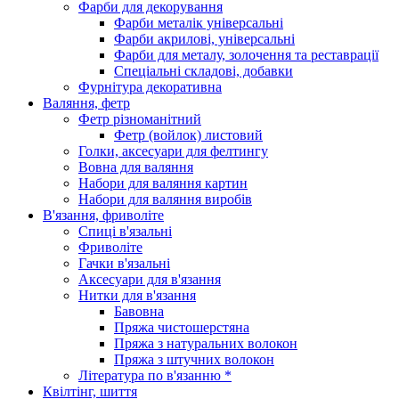
Фарби для декорування
Фарби металік універсальні
Фарби акрилові, універсальні
Фарби для металу, золочення та реставрації
Спеціальні складові, добавки
Фурнітура декоративна
Валяння, фетр
Фетр різноманітний
Фетр (войлок) листовий
Голки, аксесуари для фелтингу
Вовна для валяння
Набори для валяння картин
Набори для валяння виробів
В'язання, фриволіте
Спиці в'язальні
Фриволіте
Гачки в'язальні
Аксесуари для в'язання
Нитки для в'язання
Бавовна
Пряжа чистошерстяна
Пряжа з натуральних волокон
Пряжа з штучних волокон
Література по в'язанню *
Квілтінг, шиття