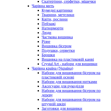
Скатертини, серфетки, мішечки
Чарiвна мить
Кумедні картинки
Тварини, метелики
Квіти, рослини
Пейзажі
Натюрморти
Люди
Часткова вишивка
Різне
Вишивка бісером
Подушки, серветки
Брошки
Вишивка на пластиковій канві
Crystal Art - набори для вишивки
Чарівна країна (Україна)
Набори для вишивання бісером на
пластиковій основі
Набори для вишивання нитками
Аксесуари для рукоділля
Набори для вишивання бісером по
дереву
Набори для вишивання бісером на
штучній шкірі
Заготовки для вишивки