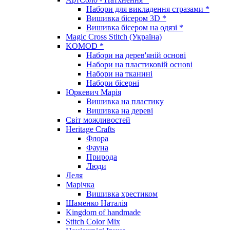
Набори для викладення стразами *
Вишивка бісером 3D *
Вишивка бісером на одязі *
Magic Cross Stitch (Україна)
KOMOD *
Набори на дерев'яній основі
Набори на пластиковій основі
Набори на тканині
Набори бісерні
Юркевич Марія
Вишивка на пластику
Вишивка на дереві
Світ можливостей
Heritage Crafts
Флора
Фауна
Природа
Люди
Леля
Марічка
Вишивка хрестиком
Шаменко Наталія
Kingdom of handmade
Stitch Color Mix