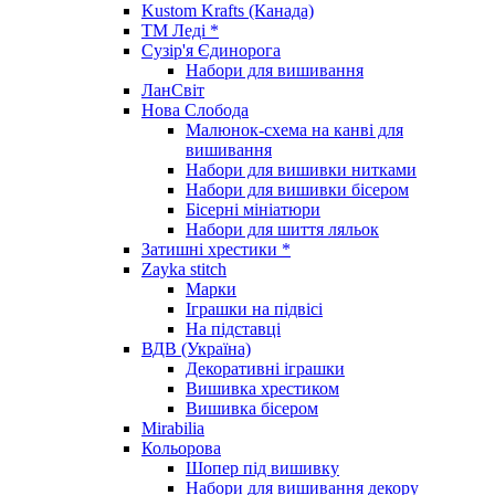
Kustom Krafts (Канада)
ТМ Леді *
Сузір'я Єдинорога
Набори для вишивання
ЛанСвіт
Нова Слобода
Малюнок-схема на канві для
вишивання
Набори для вишивки нитками
Набори для вишивки бісером
Бісерні мініатюри
Набори для шиття ляльок
Затишні хрестики *
Zayka stitch
Марки
Іграшки на підвісі
На підставці
ВДВ (Україна)
Декоративні іграшки
Вишивка хрестиком
Вишивка бісером
Mirabilia
Кольорова
Шопер під вишивку
Набори для вишивання декору