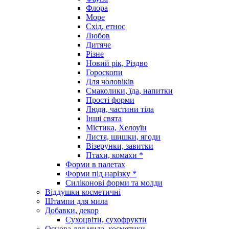
Флора
Море
Схід, етнос
Любов
Дитяче
Різне
Новий рік, Різдво
Гороскопи
Для чоловіків
Смаколики, їда, напитки
Прості форми
Люди, частини тіла
Інші свята
Містика, Хелоуїн
Листя, шишки, ягоди
Візерунки, завитки
Птахи, комахи *
Форми в палетах
Форми під нарізку *
Силіконові форми та молди
Віддушки косметичні
Штампи для мила
Добавки, декор
Сухоцвіти, сухофрукти
Основа для мила, косметики