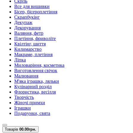
Скрізь
Все для вишивки
Бісер, бісероплетіння
Скрапбукінг
Декупаж
Декорування
Валяння, фетр
Плетіння, фриволіте
Квілтінг, шиття
Килимарство
Макраме, плетіння
Ліпка
Миловаріння, косметика
Виготовлення свічок
Малювання
М'яка іграшка, ляльки
Кулінарний розділ
Флористика, весілля
Творчість
Жіночі примхи
Іграшки
Подарунки, свята
Товарів
0
0.00грн.