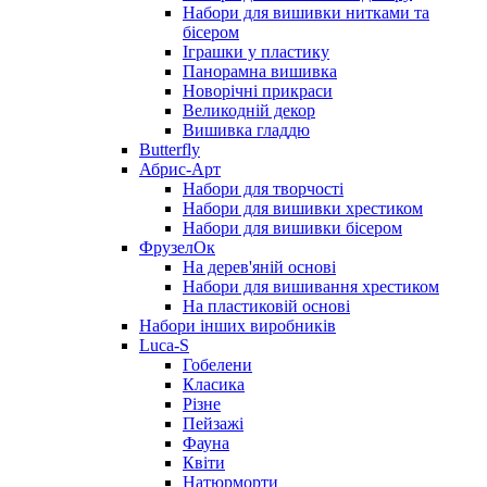
Набори для вишивки нитками та
бісером
Іграшки у пластику
Панорамна вишивка
Новорічні прикраси
Великодній декор
Вишивка гладдю
Butterfly
Абрис-Арт
Набори для творчості
Набори для вишивки хрестиком
Набори для вишивки бісером
ФрузелОк
На дерев'яній основі
Набори для вишивання хрестиком
На пластиковій основі
Набори інших виробників
Luca-S
Гобелени
Класика
Різне
Пейзажі
Фауна
Квіти
Натюрморти