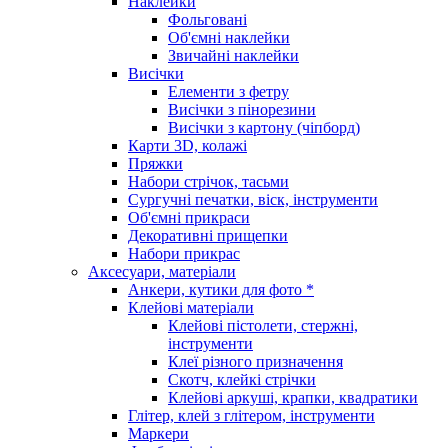
Наклейки
Фольговані
Об'ємні наклейки
Звичайні наклейки
Висічки
Елементи з фетру
Висічки з пінорезини
Висічки з картону (чіпборд)
Карти 3D, колажі
Пряжки
Набори стрічок, тасьми
Сургучні печатки, віск, інструменти
Об'ємні прикраси
Декоративні прищепки
Набори прикрас
Аксесуари, матеріали
Анкери, кутики для фото *
Клейові матеріали
Клейові пістолети, стержні,
інструменти
Клеї різного призначення
Скотч, клейкі стрічки
Клейові аркуші, крапки, квадратики
Глітер, клей з глітером, інструменти
Маркери