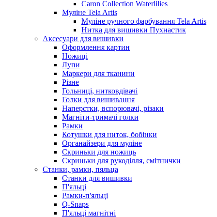
Caron Collection Waterlilies
Муліне Tela Artis
Муліне ручного фарбування Tela Artis
Нитка для вишивки Пухнастик
Аксесуари для вишивки
Оформлення картин
Ножиці
Лупи
Маркери для тканини
Різне
Гольниці, нитковдівачі
Голки для вишивання
Наперстки, вспорювачі, різаки
Магніти-тримачі голки
Рамки
Котушки для ниток, бобінки
Органайзери для муліне
Скриньки для ножиць
Скриньки для рукоділля, смітнички
Станки, рамки, пяльца
Станки для вишивки
П'яльці
Рамки-п'яльці
Q-Snaps
П'яльці магнітні