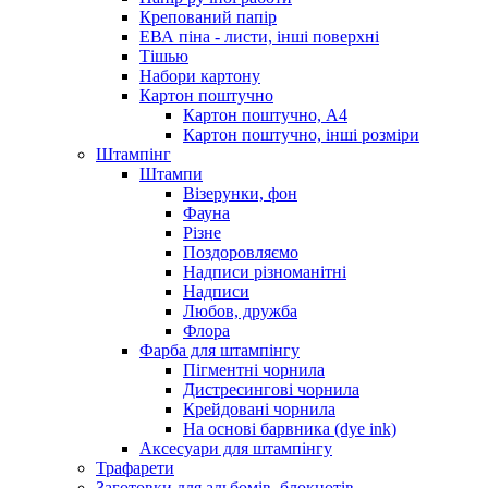
Крепований папір
ЕВА піна - листи, інші поверхні
Тішью
Набори картону
Картон поштучно
Картон поштучно, А4
Картон поштучно, інші розміри
Штампінг
Штампи
Візерунки, фон
Фауна
Різне
Поздоровляємо
Надписи різноманітні
Надписи
Любов, дружба
Флора
Фарба для штампінгу
Пігментні чорнила
Дистресингові чорнила
Крейдовані чорнила
На основі барвника (dye ink)
Аксесуари для штампінгу
Трафарети
Заготовки для альбомів, блокнотів