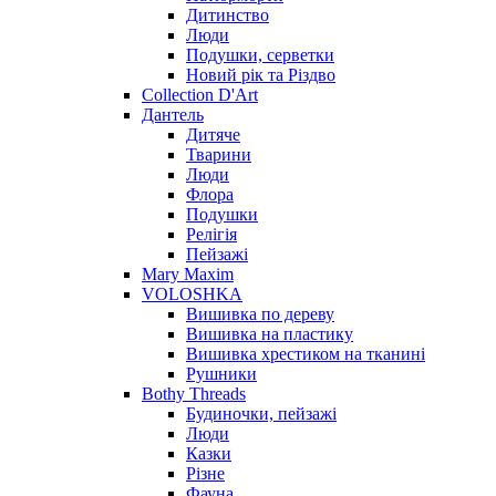
Дитинство
Люди
Подушки, серветки
Новий рік та Різдво
Collection D'Art
Дантель
Дитяче
Тварини
Люди
Флора
Подушки
Релігія
Пейзажі
Mary Maxim
VOLOSHKA
Вишивка по дереву
Вишивка на пластику
Вишивка хрестиком на тканині
Рушники
Bothy Threads
Будиночки, пейзажі
Люди
Казки
Різне
Фауна