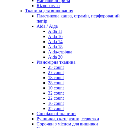
Наніашвілі Ірина
Riznobarvna
Тканина для вишивання
Пластикова канва, страмін, перфорований
папір
Aida / Аіда
Aida 11
Aida 16
Aida 14
Aida 18
Aida-стрічка
Aida 20
Рівномірна тканина
25 count
27 count
18 count
28 count
10 count
32 count
22 count
16 count
35 count
Спеціальні тканини
Рушники, скатертини, серветки
Сорочки з місцем для вишивки