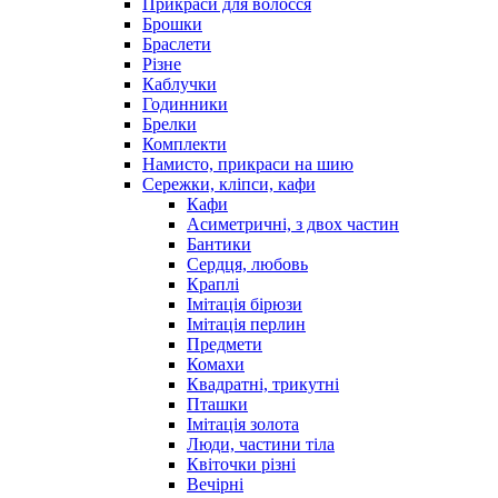
Прикраси для волосся
Брошки
Браслети
Різне
Каблучки
Годинники
Брелки
Комплекти
Намисто, прикраси на шию
Сережки, кліпси, кафи
Кафи
Асиметричні, з двох частин
Бантики
Сердця, любовь
Краплі
Імітація бірюзи
Імітація перлин
Предмети
Комахи
Квадратні, трикутні
Пташки
Імітація золота
Люди, частини тіла
Квіточки різні
Вечірні