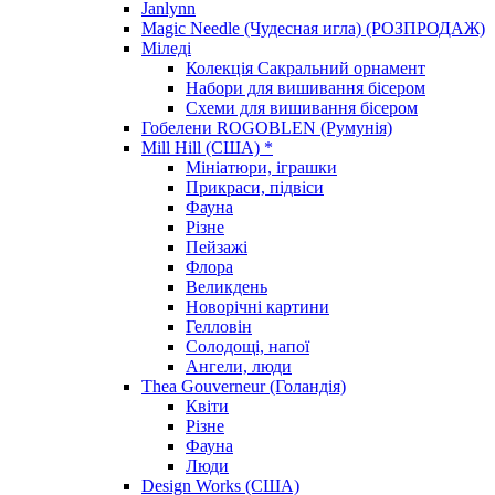
Janlynn
Magic Needle (Чудесная игла) (РОЗПРОДАЖ)
Міледі
Колекція Сакральний орнамент
Набори для вишивання бісером
Схеми для вишивання бісером
Гобелени ROGOBLEN (Румунія)
Mill Hill (США) *
Мініатюри, іграшки
Прикраси, підвіси
Фауна
Різне
Пейзажі
Флора
Великдень
Новорічні картини
Гелловін
Солодощі, напої
Ангели, люди
Thea Gouverneur (Голандія)
Квіти
Різне
Фауна
Люди
Design Works (США)