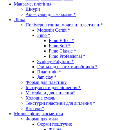
Макраме, плетіння
Шнури
Аксесуари для макраме *
Ліпка
Полімерна глина, моделін, пластилін *
Моделін Cernit *
Fimo *
Fimo Effect *
Fimo Soft *
Fimo Classic *
Fimo Professional *
Sculpey Polyform *
Глина від різних виробників *
Пластилін *
Jam clay *
Форми для пластику
Інструменти для ліплення *
Матеріали для ліплення*
Холодна емаль
Текстурні пластини для ліплення *
Каттери*
Миловаріння, косметика
Форми для мила
Форми поштучно
Фауна