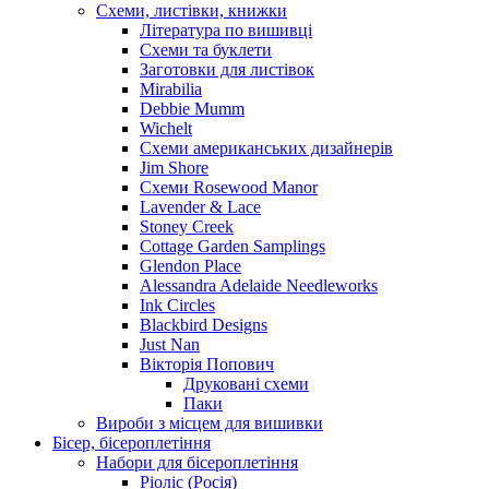
Схеми, листівки, книжки
Література по вишивці
Схеми та буклети
Заготовки для листівок
Mirabilia
Debbie Mumm
Wichelt
Схеми американських дизайнерів
Jim Shore
Cхеми Rosewood Manor
Lavender & Lace
Stoney Creek
Cottage Garden Samplings
Glendon Place
Alessandra Adelaide Needleworks
Ink Circles
Blackbird Designs
Just Nan
Вікторія Попович
Друковані схеми
Паки
Вироби з місцем для вишивки
Бісер, бісероплетіння
Набори для бісероплетіння
Ріоліс (Росія)