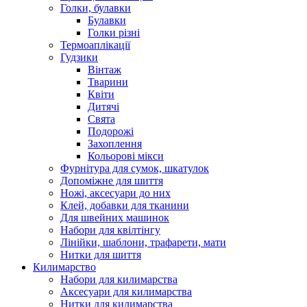
Голки, булавки
Булавки
Голки різні
Термоаплікації
Гудзики
Вінтаж
Тварини
Квіти
Дитячі
Свята
Подорожі
Захоплення
Кольорові мікси
Фурнітура для сумок, шкатулок
Допоміжне для шиття
Ножі, аксесуари до них
Клей, добавки для тканини
Для швейних машинок
Набори для квілтінгу
Лінійки, шаблони, трафарети, мати
Нитки для шиття
Килимарство
Набори для килимарства
Аксесуари для килимарства
Нитки для килимарства