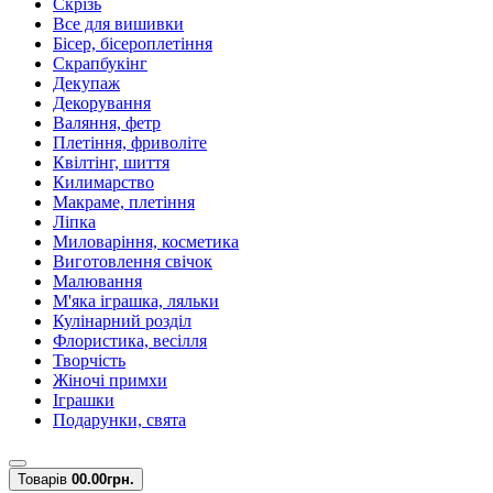
Скрізь
Все для вишивки
Бісер, бісероплетіння
Скрапбукінг
Декупаж
Декорування
Валяння, фетр
Плетіння, фриволіте
Квілтінг, шиття
Килимарство
Макраме, плетіння
Ліпка
Миловаріння, косметика
Виготовлення свічок
Малювання
М'яка іграшка, ляльки
Кулінарний розділ
Флористика, весілля
Творчість
Жіночі примхи
Іграшки
Подарунки, свята
Товарів
0
0.00грн.