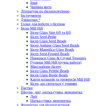
Інші
Чарівна мить
Література по бісероплетінню
Інструменти
Дзвіночки *
Голки для роботи з бісером
Бісер Mill Hill
Бісер Glass Size 6/0 та 8/0
Бісер Seed-Petite
Бісер Glass Seed Beads
Бісер Antique Glass Seed Beads
Бісер Magnifica Glass Beads
Бісер Seed-Frosted Beads
Прикраси Glass & Crystal Treasures
Гудзики Mill Hill (ручна работа)
Міні-набори бісеру
Бісер Glass Pebble Beads
Бісер Glass Bugle Beads
Карти кольорів та трежерсів Mill Hill
Бісер, що світиться у темряві
Паєтки
Шнури, дріт, нитка-гумка, мононитка
Дріт
Нитка-гумка, мононитка
Фурнітура для бісероплетіння