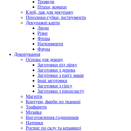
Троянди
Птахи, комахи
Клей, лак для декупажу
Пензлики-губки, інструменти
Декупажні карти
Люди
Різне
Флора
Натюрморти
Фауна
Декорування
Основа для декору
Заготовки під ліпку
Заготовки з дерева
Заготовки з пап'є маше
Інші заготовки
Заготовки з гіпсу
Заготовки з пінопласту
Магніти
Контури, фарби по тканині
Трафарети
Мозаїка
Виготовлення годинників
Натирки
Роспис по склу та керамиці