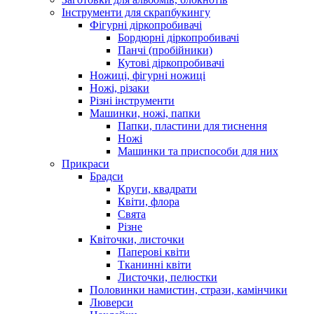
Інструменти для скрапбукингу
Фігурні діркопробивачі
Бордюрні діркопробивачі
Панчі (пробійники)
Кутові діркопробивачі
Ножиці, фігурні ножиці
Ножі, різаки
Різні інструменти
Машинки, ножі, папки
Папки, пластини для тиснення
Ножі
Машинки та приспособи для них
Прикраси
Брадси
Круги, квадрати
Квіти, флора
Свята
Різне
Квіточки, листочки
Паперові квіти
Тканинні квіти
Листочки, пелюстки
Половинки намистин, стрази, камінчики
Люверси