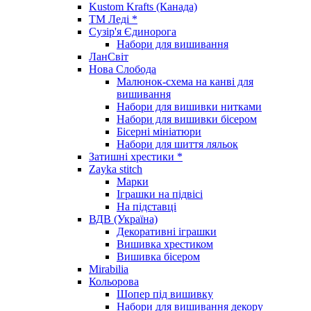
Kustom Krafts (Канада)
ТМ Леді *
Сузір'я Єдинорога
Набори для вишивання
ЛанСвіт
Нова Слобода
Малюнок-схема на канві для
вишивання
Набори для вишивки нитками
Набори для вишивки бісером
Бісерні мініатюри
Набори для шиття ляльок
Затишні хрестики *
Zayka stitch
Марки
Іграшки на підвісі
На підставці
ВДВ (Україна)
Декоративні іграшки
Вишивка хрестиком
Вишивка бісером
Mirabilia
Кольорова
Шопер під вишивку
Набори для вишивання декору