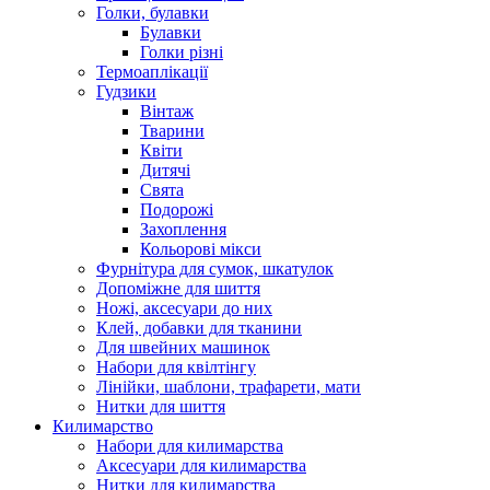
Голки, булавки
Булавки
Голки різні
Термоаплікації
Гудзики
Вінтаж
Тварини
Квіти
Дитячі
Свята
Подорожі
Захоплення
Кольорові мікси
Фурнітура для сумок, шкатулок
Допоміжне для шиття
Ножі, аксесуари до них
Клей, добавки для тканини
Для швейних машинок
Набори для квілтінгу
Лінійки, шаблони, трафарети, мати
Нитки для шиття
Килимарство
Набори для килимарства
Аксесуари для килимарства
Нитки для килимарства