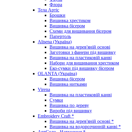
Флора
Тела Артіс
Брошки
Вишивка хрестиком
Вишивка бісером
Схеми для вишивання бісером
Папертоль
Alisena (Україна)
Вишивка на дерев'яній основі
Заготовки з фанери під вишивку
Вишивка на пластиковій канві
Набори для вишивання хрестиком
Еко-сумки під вишивку бісером
OLANTA (Україна)
Вишивка бісером
Вишивка нитками
Virena
Вишивка на пластиковій канві
Сумки
Вишивка по дереву
Вироби під вишивку
Embroidery Craft *
Вишивка на дерев'яній основі *
Вишивка на водорозчинній канві *
АртСоло - Натхнення *