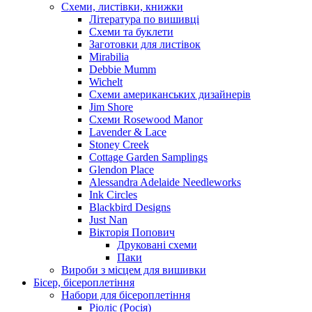
Схеми, листівки, книжки
Література по вишивці
Схеми та буклети
Заготовки для листівок
Mirabilia
Debbie Mumm
Wichelt
Схеми американських дизайнерів
Jim Shore
Cхеми Rosewood Manor
Lavender & Lace
Stoney Creek
Cottage Garden Samplings
Glendon Place
Alessandra Adelaide Needleworks
Ink Circles
Blackbird Designs
Just Nan
Вікторія Попович
Друковані схеми
Паки
Вироби з місцем для вишивки
Бісер, бісероплетіння
Набори для бісероплетіння
Ріоліс (Росія)