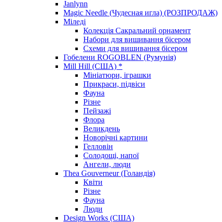
Janlynn
Magic Needle (Чудесная игла) (РОЗПРОДАЖ)
Міледі
Колекція Сакральний орнамент
Набори для вишивання бісером
Схеми для вишивання бісером
Гобелени ROGOBLEN (Румунія)
Mill Hill (США) *
Мініатюри, іграшки
Прикраси, підвіси
Фауна
Різне
Пейзажі
Флора
Великдень
Новорічні картини
Гелловін
Солодощі, напої
Ангели, люди
Thea Gouverneur (Голандія)
Квіти
Різне
Фауна
Люди
Design Works (США)