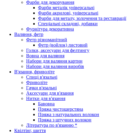
Фарби для декорування
Фарби металік універсальні
Фарби акрилові, універсальні
Фарби для металу, золочення та реставрації
Спеціальні складові, добавки
Фурнітура декоративна
Валяння, фетр
Фетр різноманітний
Фетр (войлок) листовий
Голки, аксесуари для фелтингу
Вовна для валяння
Набори для валяння картин
Набори для валяння виробів
В'язання, фриволіте
Спиці в'язальні
Фриволіте
Гачки в'язальні
Аксесуари для в'язання
Нитки для в'язання
Бавовна
Пряжа чистошерстяна
Пряжа з натуральних волокон
Пряжа з штучних волокон
Література по в'язанню *
Квілтінг, шиття