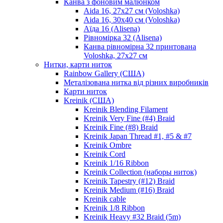
Канва з фоновим малюнком
Aida 16, 27х27 см (Voloshka)
Aida 16, 30х40 см (Voloshka)
Аїда 16 (Alisena)
Рівномірка 32 (Alisena)
Канва рівномірна 32 принтована
Voloshka, 27х27 см
Нитки, карти ниток
Rainbow Gallery (США)
Металізована нитка від різних виробників
Карти ниток
Kreinik (США)
Kreinik Blending Filament
Kreinik Very Fine (#4) Braid
Kreinik Fine (#8) Braid
Kreinik Japan Thread #1, #5 & #7
Kreinik Ombre
Kreinik Cord
Kreinik 1/16 Ribbon
Kreinik Collection (наборы ниток)
Kreinik Tapestry (#12) Braid
Kreinik Medium (#16) Braid
Kreinik cable
Kreinik 1/8 Ribbon
Kreinik Heavy #32 Braid (5m)