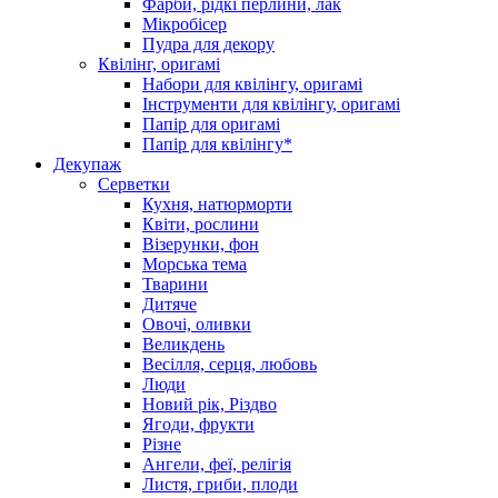
Фарби, рідкі перлини, лак
Мікробісер
Пудра для декору
Квілінг, оригамі
Набори для квілінгу, оригамі
Інструменти для квілінгу, оригамі
Папір для оригамі
Папір для квілінгу*
Декупаж
Серветки
Кухня, натюрморти
Квіти, рослини
Візерунки, фон
Морська тема
Тварини
Дитяче
Овочі, оливки
Великдень
Весілля, серця, любовь
Люди
Новий рік, Різдво
Ягоди, фрукти
Різне
Ангели, феї, релігія
Листя, гриби, плоди