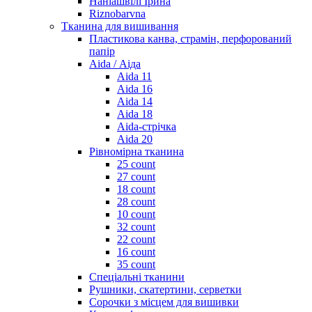
Наніашвілі Ірина
Riznobarvna
Тканина для вишивання
Пластикова канва, страмін, перфорований
папір
Aida / Аіда
Aida 11
Aida 16
Aida 14
Aida 18
Aida-стрічка
Aida 20
Рівномірна тканина
25 count
27 count
18 count
28 count
10 count
32 count
22 count
16 count
35 count
Спеціальні тканини
Рушники, скатертини, серветки
Сорочки з місцем для вишивки