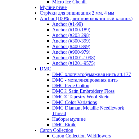
Micro Ice Chenill
Муліне різне
Стрічки для вишивання 2 мм, 4 мм
Anchor (100% длинноволокнистый хлопок)
Anchor (#1-99)
Anchor (#100-189)
Anchor (#203-298)
Anchor (#300-399)
Anchor (#400-899)
Anchor (#900-979)
Anchor (#1001-1098)
Anchor (#1201-9575)
DMC
DMC хлопчатобумажная нить art.177
DMC - металлизированая нить
DMC Perle Cotton
DMC® Satin Embroidery Floss
DMC® Tapestry Wool Skein
DMC Color Variations
DMC Diamant Metallic Needlework
Thread
Наборы мулине
DMC Etoile
Caron Collection
Caron Collection Wildflowers