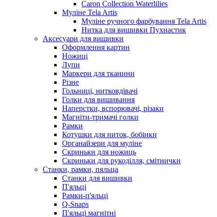
Caron Collection Waterlilies
Муліне Tela Artis
Муліне ручного фарбування Tela Artis
Нитка для вишивки Пухнастик
Аксесуари для вишивки
Оформлення картин
Ножиці
Лупи
Маркери для тканини
Різне
Гольниці, нитковдівачі
Голки для вишивання
Наперстки, вспорювачі, різаки
Магніти-тримачі голки
Рамки
Котушки для ниток, бобінки
Органайзери для муліне
Скриньки для ножиць
Скриньки для рукоділля, смітнички
Станки, рамки, пяльца
Станки для вишивки
П'яльці
Рамки-п'яльці
Q-Snaps
П'яльці магнітні