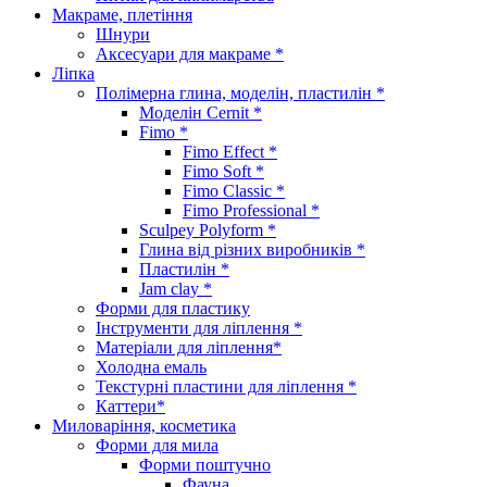
Макраме, плетіння
Шнури
Аксесуари для макраме *
Ліпка
Полімерна глина, моделін, пластилін *
Моделін Cernit *
Fimo *
Fimo Effect *
Fimo Soft *
Fimo Classic *
Fimo Professional *
Sculpey Polyform *
Глина від різних виробників *
Пластилін *
Jam clay *
Форми для пластику
Інструменти для ліплення *
Матеріали для ліплення*
Холодна емаль
Текстурні пластини для ліплення *
Каттери*
Миловаріння, косметика
Форми для мила
Форми поштучно
Фауна