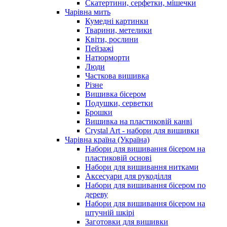
Скатертини, серфетки, мішечки
Чарiвна мить
Кумедні картинки
Тварини, метелики
Квіти, рослини
Пейзажі
Натюрморти
Люди
Часткова вишивка
Різне
Вишивка бісером
Подушки, серветки
Брошки
Вишивка на пластиковій канві
Crystal Art - набори для вишивки
Чарівна країна (Україна)
Набори для вишивання бісером на
пластиковій основі
Набори для вишивання нитками
Аксесуари для рукоділля
Набори для вишивання бісером по
дереву
Набори для вишивання бісером на
штучній шкірі
Заготовки для вишивки