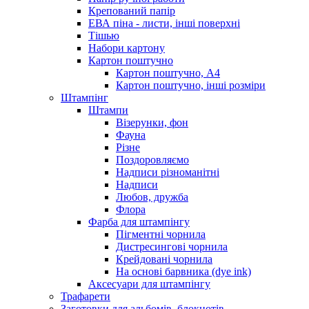
Крепований папір
ЕВА піна - листи, інші поверхні
Тішью
Набори картону
Картон поштучно
Картон поштучно, А4
Картон поштучно, інші розміри
Штампінг
Штампи
Візерунки, фон
Фауна
Різне
Поздоровляємо
Надписи різноманітні
Надписи
Любов, дружба
Флора
Фарба для штампінгу
Пігментні чорнила
Дистресингові чорнила
Крейдовані чорнила
На основі барвника (dye ink)
Аксесуари для штампінгу
Трафарети
Заготовки для альбомів, блокнотів