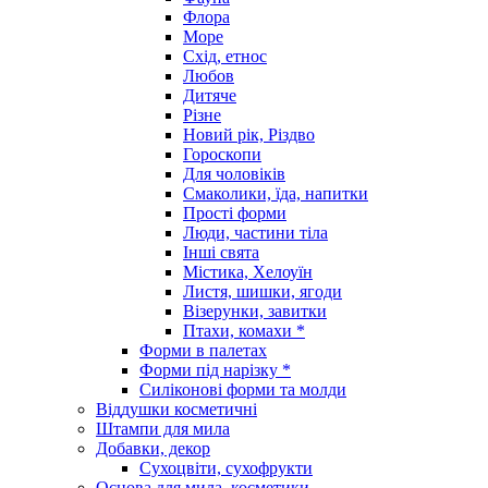
Флора
Море
Схід, етнос
Любов
Дитяче
Різне
Новий рік, Різдво
Гороскопи
Для чоловіків
Смаколики, їда, напитки
Прості форми
Люди, частини тіла
Інші свята
Містика, Хелоуїн
Листя, шишки, ягоди
Візерунки, завитки
Птахи, комахи *
Форми в палетах
Форми під нарізку *
Силіконові форми та молди
Віддушки косметичні
Штампи для мила
Добавки, декор
Сухоцвіти, сухофрукти
Основа для мила, косметики