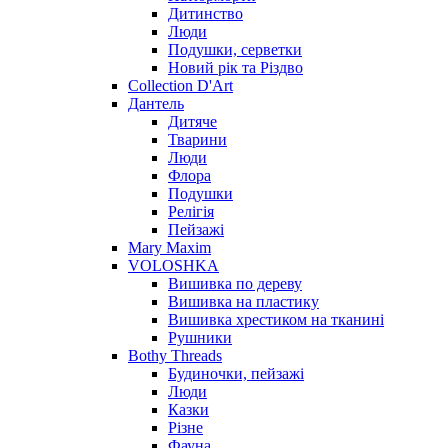
Дитинство
Люди
Подушки, серветки
Новий рік та Різдво
Collection D'Art
Дантель
Дитяче
Тварини
Люди
Флора
Подушки
Релігія
Пейзажі
Mary Maxim
VOLOSHKA
Вишивка по дереву
Вишивка на пластику
Вишивка хрестиком на тканині
Рушники
Bothy Threads
Будиночки, пейзажі
Люди
Казки
Різне
Фауна