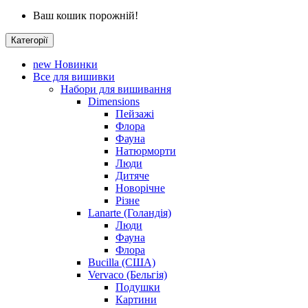
Ваш кошик порожній!
Категорії
new
Новинки
Все для вишивки
Набори для вишивання
Dimensions
Пейзажі
Флора
Фауна
Натюрморти
Люди
Дитяче
Новорічне
Різне
Lanarte (Голандія)
Люди
Фауна
Флора
Bucilla (США)
Vervaco (Бельгія)
Подушки
Картини