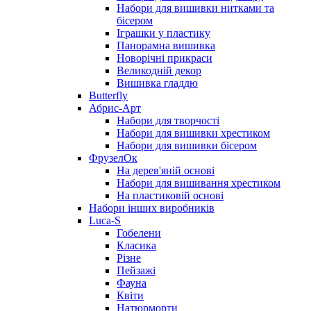
Набори для вишивки нитками та
бісером
Іграшки у пластику
Панорамна вишивка
Новорічні прикраси
Великодній декор
Вишивка гладдю
Butterfly
Абрис-Арт
Набори для творчості
Набори для вишивки хрестиком
Набори для вишивки бісером
ФрузелОк
На дерев'яній основі
Набори для вишивання хрестиком
На пластиковій основі
Набори інших виробників
Luca-S
Гобелени
Класика
Різне
Пейзажі
Фауна
Квіти
Натюрморти