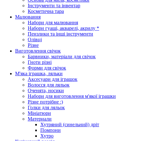
Інструменти та інвентар
Косметична тара
Малювання
Набори для малювання
Набори гуаші, акварелі, акрилу *
Пензлики та інші інструменти
Олівці
Різне
Виготовлення свічок
Барвники, матеріали для свічок
Гноти різні
Форми для свічок
М'яка іграшка, ляльки
Аксесуари для іграшок
Волосся для ляльок
Оченята, носики
Набори для виготовлення м'якої іграшки
Різне потрібне :)
Голки для ляльок
Мініатюри
Материали
Хутряний (синельний) дріт
Помпони
Хутро