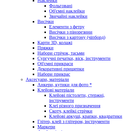
Наклейки
Фольговані
Об'ємні наклейки
Звичайні наклейки
Висічки
Елементи з фетру
Висічки з пінорезини
Висічки з картону (чіпборд)
Карти 3D, колажі
Пряжки
Набори стрічок, тасьми
Сургучні печатки, віск, інструменти
Об'ємні прикраси
Декоративні прищепки
Набори прикрас
Аксесуари, матеріали
Анкери, кутики для фото *
Клейові матеріали
Клейові пістолети, стержні,
інструменти
Клеї різного призначення
Скотч, клейкі стрічки
Клейові аркуші, крапки, квадратики
Глітер, клей з глітером, інструменти
Маркери