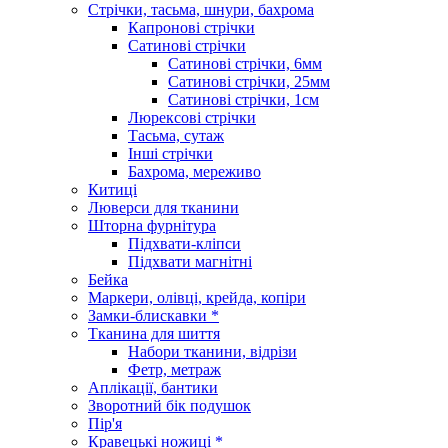
Стрічки, тасьма, шнури, бахрома
Капронові стрічки
Сатинові стрічки
Сатинові стрічки, 6мм
Сатинові стрічки, 25мм
Сатинові стрічки, 1см
Люрексові стрічки
Тасьма, сутаж
Інші стрічки
Бахрома, мереживо
Китиці
Люверси для тканини
Шторна фурнітура
Підхвати-кліпси
Підхвати магнітні
Бейка
Маркери, олівці, крейда, копіри
Замки-блискавки *
Тканина для шиття
Набори тканини, відрізи
Фетр, метраж
Аплікації, бантики
Зворотний бік подушок
Пір'я
Кравецькі ножиці *