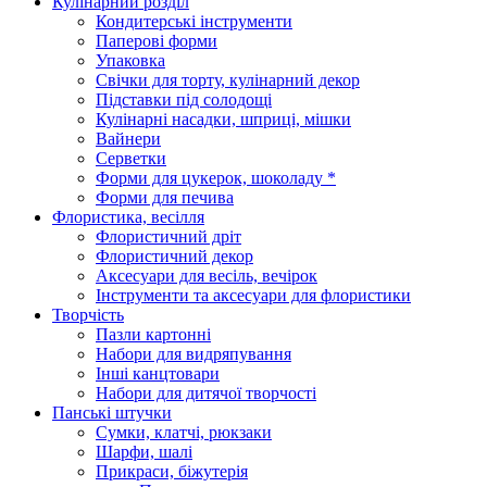
Кулінарний розділ
Кондитерські інструменти
Паперові форми
Упаковка
Свічки для торту, кулінарний декор
Підставки під солодощі
Кулінарні насадки, шприці, мішки
Вайнери
Серветки
Форми для цукерок, шоколаду *
Форми для печива
Флористика, весілля
Флористичний дріт
Флористичний декор
Аксесуари для весіль, вечірок
Інструменти та аксесуари для флористики
Творчість
Пазли картонні
Набори для видряпування
Інші канцтовари
Набори для дитячої творчості
Панські штучки
Сумки, клатчі, рюкзаки
Шарфи, шалі
Прикраси, біжутерія