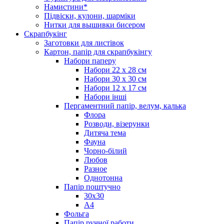
Намистини*
Підвіски, кулони, шарміки
Нитки для вышивки бисером
Скрапбукінг
Заготовки для листівок
Картон, папір для скрапбукінгу
Набори паперу
Набори 22 х 28 см
Набори 30 х 30 см
Набори 12 х 17 см
Набори інші
Пергаментний папір, велум, калька
Флора
Розводи, візерунки
Дитяча тема
Фауна
Чорно-білий
Любов
Разное
Однотонна
Папір поштучно
30х30
А4
Фольга
Папір ручної работи