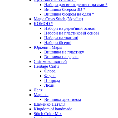
Набори для викладення стразами *
Вишивка бісером 3D *
Вишивка бісером на одязі *
Magic Cross Stitch (Україна)
KOMOD *
Набори на дерев'яній основі
Набори на пластиковій основі
Набори на тканині
Набори бісерні
Юркевич Марія
Вишивка на пластику
Вишивка на дереві
Світ можливостей
Heritage Crafts
Флора
Фауна
Природа
Люди
Леля
Марічка
Вишивка хрестиком
Шаменко Наталія
Kingdom of handmade
Stitch Color Mix