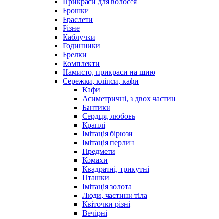
Прикраси для волосся
Брошки
Браслети
Різне
Каблучки
Годинники
Брелки
Комплекти
Намисто, прикраси на шию
Сережки, кліпси, кафи
Кафи
Асиметричні, з двох частин
Бантики
Сердця, любовь
Краплі
Імітація бірюзи
Імітація перлин
Предмети
Комахи
Квадратні, трикутні
Пташки
Імітація золота
Люди, частини тіла
Квіточки різні
Вечірні