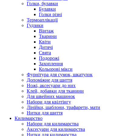
Голки, булавки
Булавки
Голки різні
Термоаплікації
Гудзики
Вінтаж
Тварини
Квіти
Дитячі
Свята
Подорожі
Захоплення
Кольорові мікси
Фурнітура для сумок, шкатулок
Допоміжне для шиття
Ножі, аксесуари до них
Клей, добавки для тканини
Для швейних машинок
Набори для квілтінгу
Лінійки, шаблони, трафарети, мати
Нитки для шиття
Килимарство
Набори для килимарства
Аксесуари для килимарства
Нитки для килимарства