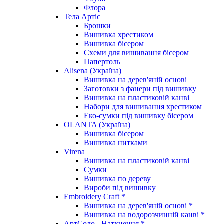
Флора
Тела Артіс
Брошки
Вишивка хрестиком
Вишивка бісером
Схеми для вишивання бісером
Папертоль
Alisena (Україна)
Вишивка на дерев'яній основі
Заготовки з фанери під вишивку
Вишивка на пластиковій канві
Набори для вишивання хрестиком
Еко-сумки під вишивку бісером
OLANTA (Україна)
Вишивка бісером
Вишивка нитками
Virena
Вишивка на пластиковій канві
Сумки
Вишивка по дереву
Вироби під вишивку
Embroidery Craft *
Вишивка на дерев'яній основі *
Вишивка на водорозчинній канві *
АртСоло - Натхнення *