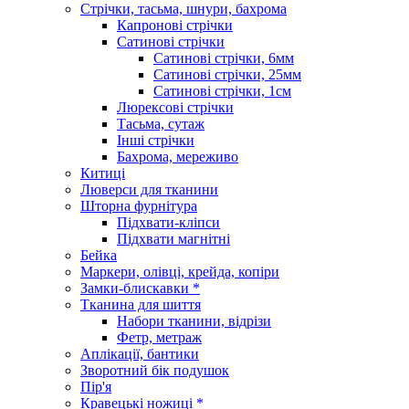
Стрічки, тасьма, шнури, бахрома
Капронові стрічки
Сатинові стрічки
Сатинові стрічки, 6мм
Сатинові стрічки, 25мм
Сатинові стрічки, 1см
Люрексові стрічки
Тасьма, сутаж
Інші стрічки
Бахрома, мереживо
Китиці
Люверси для тканини
Шторна фурнітура
Підхвати-кліпси
Підхвати магнітні
Бейка
Маркери, олівці, крейда, копіри
Замки-блискавки *
Тканина для шиття
Набори тканини, відрізи
Фетр, метраж
Аплікації, бантики
Зворотний бік подушок
Пір'я
Кравецькі ножиці *