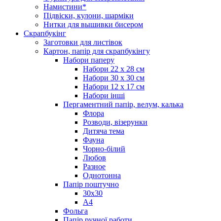
Намистини*
Підвіски, кулони, шарміки
Нитки для вышивки бисером
Скрапбукінг
Заготовки для листівок
Картон, папір для скрапбукінгу
Набори паперу
Набори 22 х 28 см
Набори 30 х 30 см
Набори 12 х 17 см
Набори інші
Пергаментний папір, велум, калька
Флора
Розводи, візерунки
Дитяча тема
Фауна
Чорно-білий
Любов
Разное
Однотонна
Папір поштучно
30х30
А4
Фольга
Папір ручної работи