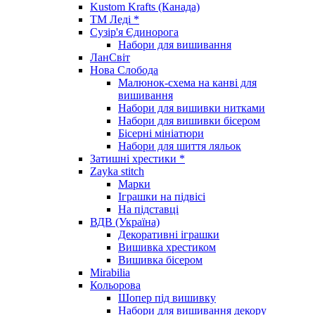
Kustom Krafts (Канада)
ТМ Леді *
Сузір'я Єдинорога
Набори для вишивання
ЛанСвіт
Нова Слобода
Малюнок-схема на канві для
вишивання
Набори для вишивки нитками
Набори для вишивки бісером
Бісерні мініатюри
Набори для шиття ляльок
Затишні хрестики *
Zayka stitch
Марки
Іграшки на підвісі
На підставці
ВДВ (Україна)
Декоративні іграшки
Вишивка хрестиком
Вишивка бісером
Mirabilia
Кольорова
Шопер під вишивку
Набори для вишивання декору