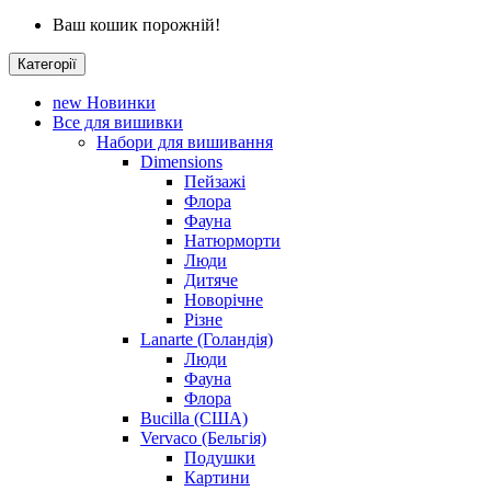
Ваш кошик порожній!
Категорії
new
Новинки
Все для вишивки
Набори для вишивання
Dimensions
Пейзажі
Флора
Фауна
Натюрморти
Люди
Дитяче
Новорічне
Різне
Lanarte (Голандія)
Люди
Фауна
Флора
Bucilla (США)
Vervaco (Бельгія)
Подушки
Картини