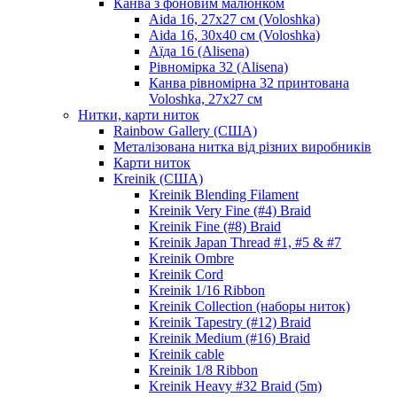
Канва з фоновим малюнком
Aida 16, 27х27 см (Voloshka)
Aida 16, 30х40 см (Voloshka)
Аїда 16 (Alisena)
Рівномірка 32 (Alisena)
Канва рівномірна 32 принтована
Voloshka, 27х27 см
Нитки, карти ниток
Rainbow Gallery (США)
Металізована нитка від різних виробників
Карти ниток
Kreinik (США)
Kreinik Blending Filament
Kreinik Very Fine (#4) Braid
Kreinik Fine (#8) Braid
Kreinik Japan Thread #1, #5 & #7
Kreinik Ombre
Kreinik Cord
Kreinik 1/16 Ribbon
Kreinik Collection (наборы ниток)
Kreinik Tapestry (#12) Braid
Kreinik Medium (#16) Braid
Kreinik cable
Kreinik 1/8 Ribbon
Kreinik Heavy #32 Braid (5m)