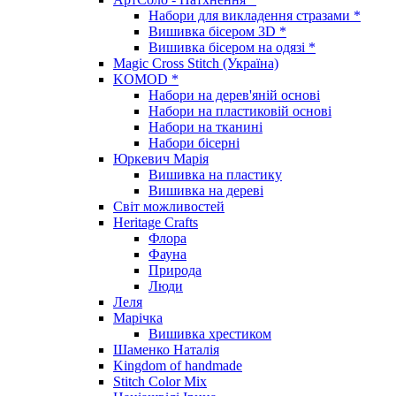
Набори для викладення стразами *
Вишивка бісером 3D *
Вишивка бісером на одязі *
Magic Cross Stitch (Україна)
KOMOD *
Набори на дерев'яній основі
Набори на пластиковій основі
Набори на тканині
Набори бісерні
Юркевич Марія
Вишивка на пластику
Вишивка на дереві
Світ можливостей
Heritage Crafts
Флора
Фауна
Природа
Люди
Леля
Марічка
Вишивка хрестиком
Шаменко Наталія
Kingdom of handmade
Stitch Color Mix