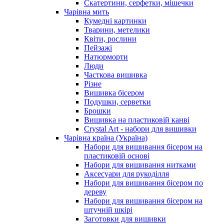
Скатертини, серфетки, мішечки
Чарiвна мить
Кумедні картинки
Тварини, метелики
Квіти, рослини
Пейзажі
Натюрморти
Люди
Часткова вишивка
Різне
Вишивка бісером
Подушки, серветки
Брошки
Вишивка на пластиковій канві
Crystal Art - набори для вишивки
Чарівна країна (Україна)
Набори для вишивання бісером на
пластиковій основі
Набори для вишивання нитками
Аксесуари для рукоділля
Набори для вишивання бісером по
дереву
Набори для вишивання бісером на
штучній шкірі
Заготовки для вишивки