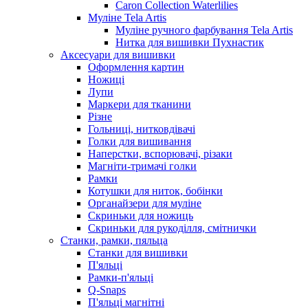
Caron Collection Waterlilies
Муліне Tela Artis
Муліне ручного фарбування Tela Artis
Нитка для вишивки Пухнастик
Аксесуари для вишивки
Оформлення картин
Ножиці
Лупи
Маркери для тканини
Різне
Гольниці, нитковдівачі
Голки для вишивання
Наперстки, вспорювачі, різаки
Магніти-тримачі голки
Рамки
Котушки для ниток, бобінки
Органайзери для муліне
Скриньки для ножиць
Скриньки для рукоділля, смітнички
Станки, рамки, пяльца
Станки для вишивки
П'яльці
Рамки-п'яльці
Q-Snaps
П'яльці магнітні