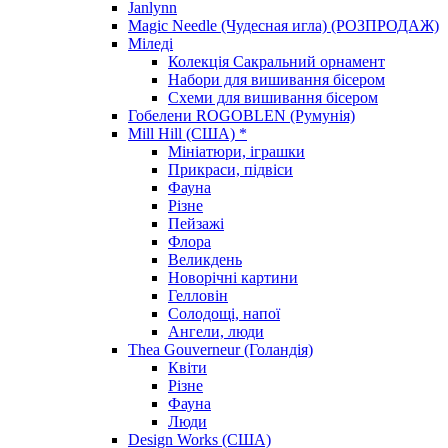
Janlynn
Magic Needle (Чудесная игла) (РОЗПРОДАЖ)
Міледі
Колекція Сакральний орнамент
Набори для вишивання бісером
Схеми для вишивання бісером
Гобелени ROGOBLEN (Румунія)
Mill Hill (США) *
Мініатюри, іграшки
Прикраси, підвіси
Фауна
Різне
Пейзажі
Флора
Великдень
Новорічні картини
Гелловін
Солодощі, напої
Ангели, люди
Thea Gouverneur (Голандія)
Квіти
Різне
Фауна
Люди
Design Works (США)