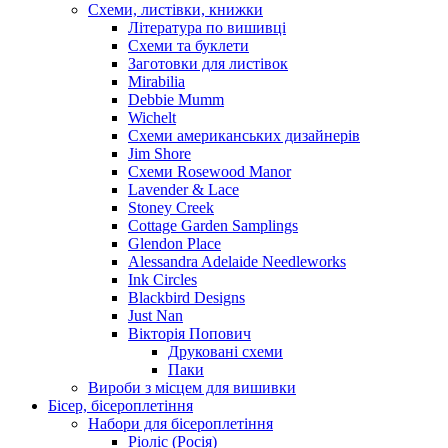
Схеми, листівки, книжки
Література по вишивці
Схеми та буклети
Заготовки для листівок
Mirabilia
Debbie Mumm
Wichelt
Схеми американських дизайнерів
Jim Shore
Cхеми Rosewood Manor
Lavender & Lace
Stoney Creek
Cottage Garden Samplings
Glendon Place
Alessandra Adelaide Needleworks
Ink Circles
Blackbird Designs
Just Nan
Вікторія Попович
Друковані схеми
Паки
Вироби з місцем для вишивки
Бісер, бісероплетіння
Набори для бісероплетіння
Ріоліс (Росія)