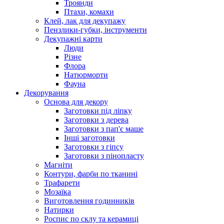
Троянди
Птахи, комахи
Клей, лак для декупажу
Пензлики-губки, інструменти
Декупажні карти
Люди
Різне
Флора
Натюрморти
Фауна
Декорування
Основа для декору
Заготовки під ліпку
Заготовки з дерева
Заготовки з пап'є маше
Інші заготовки
Заготовки з гіпсу
Заготовки з пінопласту
Магніти
Контури, фарби по тканині
Трафарети
Мозаїка
Виготовлення годинників
Натирки
Роспис по склу та керамиці