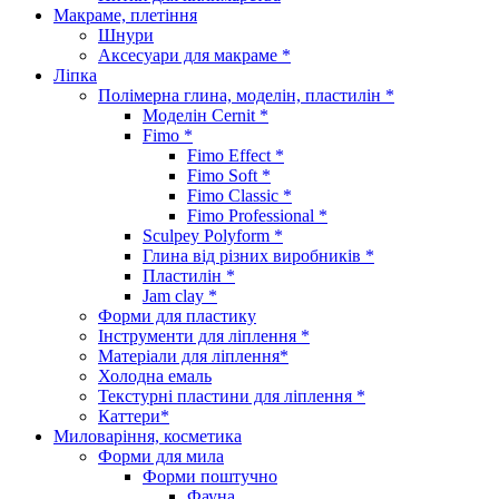
Макраме, плетіння
Шнури
Аксесуари для макраме *
Ліпка
Полімерна глина, моделін, пластилін *
Моделін Cernit *
Fimo *
Fimo Effect *
Fimo Soft *
Fimo Classic *
Fimo Professional *
Sculpey Polyform *
Глина від різних виробників *
Пластилін *
Jam clay *
Форми для пластику
Інструменти для ліплення *
Матеріали для ліплення*
Холодна емаль
Текстурні пластини для ліплення *
Каттери*
Миловаріння, косметика
Форми для мила
Форми поштучно
Фауна