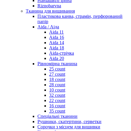
Наніашвілі Ірина
Riznobarvna
Тканина для вишивання
Пластикова канва, страмін, перфорований
папір
Aida / Аіда
Aida 11
Aida 16
Aida 14
Aida 18
Aida-стрічка
Aida 20
Рівномірна тканина
25 count
27 count
18 count
28 count
10 count
32 count
22 count
16 count
35 count
Спеціальні тканини
Рушники, скатертини, серветки
Сорочки з місцем для вишивки