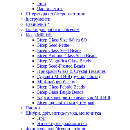
Інші
Чарівна мить
Література по бісероплетінню
Інструменти
Дзвіночки *
Голки для роботи з бісером
Бісер Mill Hill
Бісер Glass Size 6/0 та 8/0
Бісер Seed-Petite
Бісер Glass Seed Beads
Бісер Antique Glass Seed Beads
Бісер Magnifica Glass Beads
Бісер Seed-Frosted Beads
Прикраси Glass & Crystal Treasures
Гудзики Mill Hill (ручна работа)
Міні-набори бісеру
Бісер Glass Pebble Beads
Бісер Glass Bugle Beads
Карти кольорів та трежерсів Mill Hill
Бісер, що світиться у темряві
Паєтки
Шнури, дріт, нитка-гумка, мононитка
Дріт
Нитка-гумка, мононитка
Фурнітура для бісероплетіння