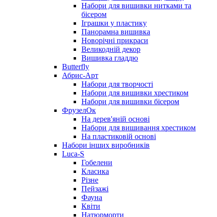
Набори для вишивки нитками та
бісером
Іграшки у пластику
Панорамна вишивка
Новорічні прикраси
Великодній декор
Вишивка гладдю
Butterfly
Абрис-Арт
Набори для творчості
Набори для вишивки хрестиком
Набори для вишивки бісером
ФрузелОк
На дерев'яній основі
Набори для вишивання хрестиком
На пластиковій основі
Набори інших виробників
Luca-S
Гобелени
Класика
Різне
Пейзажі
Фауна
Квіти
Натюрморти