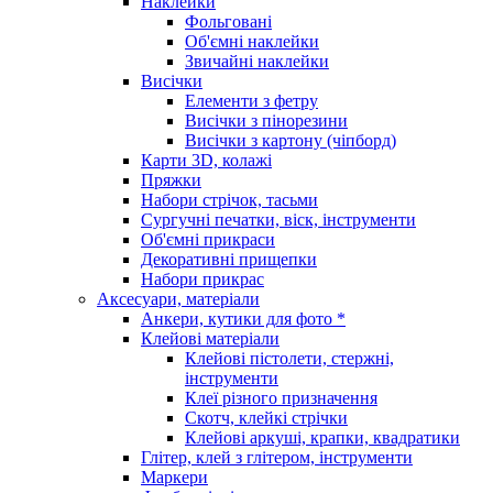
Наклейки
Фольговані
Об'ємні наклейки
Звичайні наклейки
Висічки
Елементи з фетру
Висічки з пінорезини
Висічки з картону (чіпборд)
Карти 3D, колажі
Пряжки
Набори стрічок, тасьми
Сургучні печатки, віск, інструменти
Об'ємні прикраси
Декоративні прищепки
Набори прикрас
Аксесуари, матеріали
Анкери, кутики для фото *
Клейові матеріали
Клейові пістолети, стержні,
інструменти
Клеї різного призначення
Скотч, клейкі стрічки
Клейові аркуші, крапки, квадратики
Глітер, клей з глітером, інструменти
Маркери