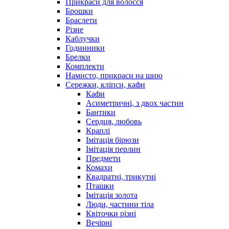
Прикраси для волосся
Брошки
Браслети
Різне
Каблучки
Годинники
Брелки
Комплекти
Намисто, прикраси на шию
Сережки, кліпси, кафи
Кафи
Асиметричні, з двох частин
Бантики
Сердця, любовь
Краплі
Імітація бірюзи
Імітація перлин
Предмети
Комахи
Квадратні, трикутні
Пташки
Імітація золота
Люди, частини тіла
Квіточки різні
Вечірні