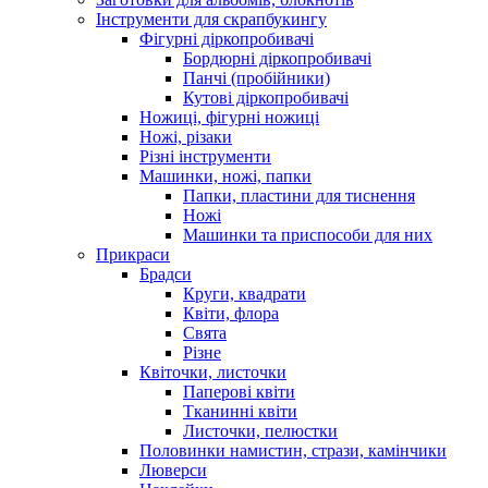
Інструменти для скрапбукингу
Фігурні діркопробивачі
Бордюрні діркопробивачі
Панчі (пробійники)
Кутові діркопробивачі
Ножиці, фігурні ножиці
Ножі, різаки
Різні інструменти
Машинки, ножі, папки
Папки, пластини для тиснення
Ножі
Машинки та приспособи для них
Прикраси
Брадси
Круги, квадрати
Квіти, флора
Свята
Різне
Квіточки, листочки
Паперові квіти
Тканинні квіти
Листочки, пелюстки
Половинки намистин, стрази, камінчики
Люверси