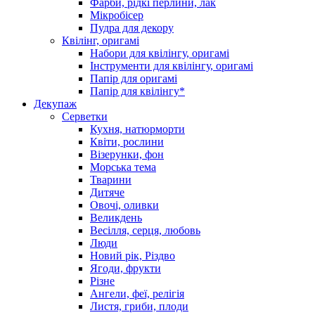
Фарби, рідкі перлини, лак
Мікробісер
Пудра для декору
Квілінг, оригамі
Набори для квілінгу, оригамі
Інструменти для квілінгу, оригамі
Папір для оригамі
Папір для квілінгу*
Декупаж
Серветки
Кухня, натюрморти
Квіти, рослини
Візерунки, фон
Морська тема
Тварини
Дитяче
Овочі, оливки
Великдень
Весілля, серця, любовь
Люди
Новий рік, Різдво
Ягоди, фрукти
Різне
Ангели, феї, релігія
Листя, гриби, плоди