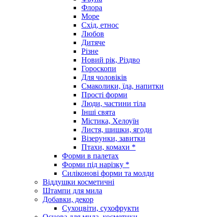
Флора
Море
Схід, етнос
Любов
Дитяче
Різне
Новий рік, Різдво
Гороскопи
Для чоловіків
Смаколики, їда, напитки
Прості форми
Люди, частини тіла
Інші свята
Містика, Хелоуїн
Листя, шишки, ягоди
Візерунки, завитки
Птахи, комахи *
Форми в палетах
Форми під нарізку *
Силіконові форми та молди
Віддушки косметичні
Штампи для мила
Добавки, декор
Сухоцвіти, сухофрукти
Основа для мила, косметики