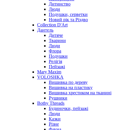
Дитинство
Люди
Подушки, серветки
Новий рік та Різдво
Collection D'Art
Дантель
Дитяче
Тварини
Люди
Флора
Подушки
Релігія
Пейзажі
Mary Maxim
VOLOSHKA
Вишивка по дереву
Вишивка на пластику
Вишивка хрестиком на тканині
Рушники
Bothy Threads
Будиночки, пейзажі
Люди
Казки
Різне
Фауна