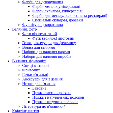
Фарби для декорування
Фарби металік універсальні
Фарби акрилові, універсальні
Фарби для металу, золочення та реставрації
Спеціальні складові, добавки
Фурнітура декоративна
Валяння, фетр
Фетр різноманітний
Фетр (войлок) листовий
Голки, аксесуари для фелтингу
Вовна для валяння
Набори для валяння картин
Набори для валяння виробів
В'язання, фриволіте
Спиці в'язальні
Фриволіте
Гачки в'язальні
Аксесуари для в'язання
Нитки для в'язання
Бавовна
Пряжа чистошерстяна
Пряжа з натуральних волокон
Пряжа з штучних волокон
Література по в'язанню *
Квілтінг, шиття