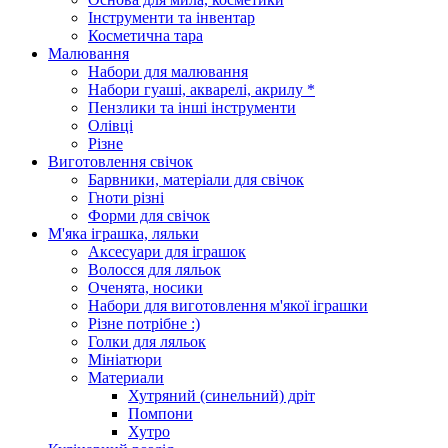
Інструменти та інвентар
Косметична тара
Малювання
Набори для малювання
Набори гуаші, акварелі, акрилу *
Пензлики та інші інструменти
Олівці
Різне
Виготовлення свічок
Барвники, матеріали для свічок
Гноти різні
Форми для свічок
М'яка іграшка, ляльки
Аксесуари для іграшок
Волосся для ляльок
Оченята, носики
Набори для виготовлення м'якої іграшки
Різне потрібне :)
Голки для ляльок
Мініатюри
Материали
Хутряний (синельний) дріт
Помпони
Хутро