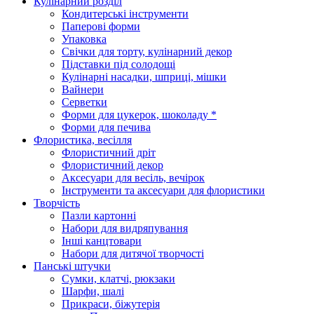
Кулінарний розділ
Кондитерські інструменти
Паперові форми
Упаковка
Свічки для торту, кулінарний декор
Підставки під солодощі
Кулінарні насадки, шприці, мішки
Вайнери
Серветки
Форми для цукерок, шоколаду *
Форми для печива
Флористика, весілля
Флористичний дріт
Флористичний декор
Аксесуари для весіль, вечірок
Інструменти та аксесуари для флористики
Творчість
Пазли картонні
Набори для видряпування
Інші канцтовари
Набори для дитячої творчості
Панські штучки
Сумки, клатчі, рюкзаки
Шарфи, шалі
Прикраси, біжутерія