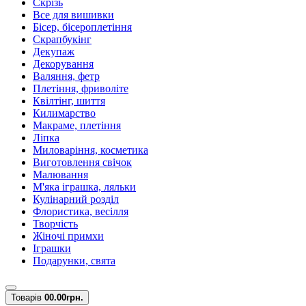
Скрізь
Все для вишивки
Бісер, бісероплетіння
Скрапбукінг
Декупаж
Декорування
Валяння, фетр
Плетіння, фриволіте
Квілтінг, шиття
Килимарство
Макраме, плетіння
Ліпка
Миловаріння, косметика
Виготовлення свічок
Малювання
М'яка іграшка, ляльки
Кулінарний розділ
Флористика, весілля
Творчість
Жіночі примхи
Іграшки
Подарунки, свята
Товарів
0
0.00грн.