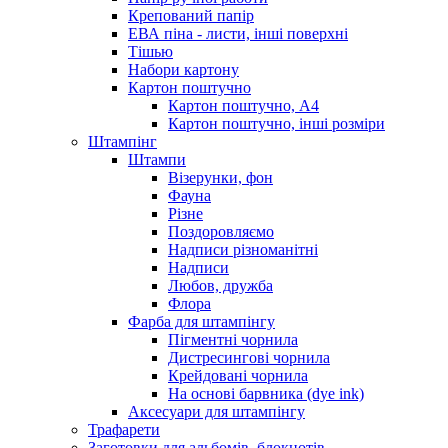
Крепований папір
ЕВА піна - листи, інші поверхні
Тішью
Набори картону
Картон поштучно
Картон поштучно, А4
Картон поштучно, інші розміри
Штампінг
Штампи
Візерунки, фон
Фауна
Різне
Поздоровляємо
Надписи різноманітні
Надписи
Любов, дружба
Флора
Фарба для штампінгу
Пігментні чорнила
Дистресингові чорнила
Крейдовані чорнила
На основі барвника (dye ink)
Аксесуари для штампінгу
Трафарети
Заготовки для альбомів, блокнотів