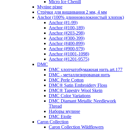
Micro Ice Chenill
Муліне різне
Стрічки для вишивання 2 мм, 4 мм
Anchor (100% длинноволокнистый хлопок)
Anchor (#1-99)
Anchor (#100-189)
Anchor (#203-298)
Anchor (#300-399)
Anchor (#400-899)
Anchor (#900-979)
Anchor (#1001-1098)
Anchor (#1201-9575)
DMC
DMC хлопчатобумажная нить art.177
DMC - металлизированая нить
DMC Perle Cotton
DMC® Satin Embroidery Floss
DMC® Tapestry Wool Skein
DMC Color Variations
DMC Diamant Metallic Needlework
Thread
Наборы мулине
DMC Etoile
Caron Collection
Caron Collection Wildflowers