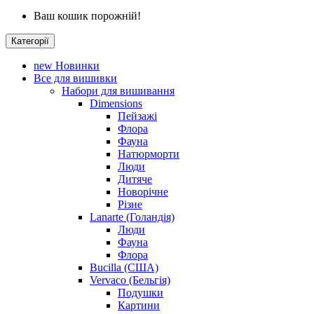
Ваш кошик порожній!
Категорії
new
Новинки
Все для вишивки
Набори для вишивання
Dimensions
Пейзажі
Флора
Фауна
Натюрморти
Люди
Дитяче
Новорічне
Різне
Lanarte (Голандія)
Люди
Фауна
Флора
Bucilla (США)
Vervaco (Бельгія)
Подушки
Картини