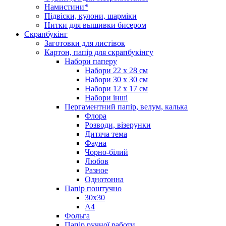
Намистини*
Підвіски, кулони, шарміки
Нитки для вышивки бисером
Скрапбукінг
Заготовки для листівок
Картон, папір для скрапбукінгу
Набори паперу
Набори 22 х 28 см
Набори 30 х 30 см
Набори 12 х 17 см
Набори інші
Пергаментний папір, велум, калька
Флора
Розводи, візерунки
Дитяча тема
Фауна
Чорно-білий
Любов
Разное
Однотонна
Папір поштучно
30х30
А4
Фольга
Папір ручної работи