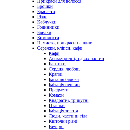
Прикраси для волосся
Брошки
Браслети
Різне
Каблучки
Годинники
Брелки
Комплекти
Намисто, прикраси на шию
Сережки, кліпси, кафи
Кафи
Асиметричні, з двох частин
Бантики
Сердця, любовь
Краплі
Імітація бірюзи
Імітація перлин
Предмети
Комахи
Квадратні, трикутні
Пташки
Імітація золота
Люди, частини тіла
Квіточки різні
Вечірні