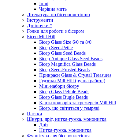
Інші
Чарівна мить
Література по бісероплетінню
Інструменти
Дзвіночки *
Голки для роботи з бісером
Бісер Mill Hill
Бісер Glass Size 6/0 та 8/0
Бісер Seed-Petite
Бісер Glass Seed Beads
Бісер Antique Glass Seed Beads
Бісер Magnifica Glass Beads
Бісер Seed-Frosted Beads
Прикраси Glass & Crystal Treasures
Гудзики Mill Hill (ручна работа)
Міні-набори бісеру
Бісер Glass Pebble Beads
Бісер Glass Bugle Beads
Карти кольорів та трежерсів Mill Hill
Бісер, що світиться у темряві
Паєтки
Шнури, дріт, нитка-гумка, мононитка
Дріт
Нитка-гумка, мононитка
Фурнітура для бісероплетіння