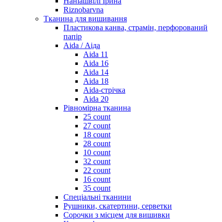
Наніашвілі Ірина
Riznobarvna
Тканина для вишивання
Пластикова канва, страмін, перфорований
папір
Aida / Аіда
Aida 11
Aida 16
Aida 14
Aida 18
Aida-стрічка
Aida 20
Рівномірна тканина
25 count
27 count
18 count
28 count
10 count
32 count
22 count
16 count
35 count
Спеціальні тканини
Рушники, скатертини, серветки
Сорочки з місцем для вишивки