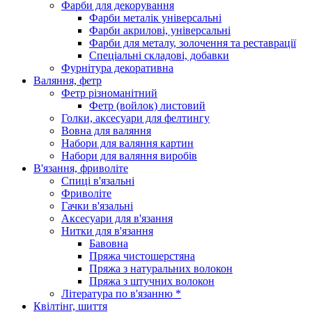
Фарби для декорування
Фарби металік універсальні
Фарби акрилові, універсальні
Фарби для металу, золочення та реставрації
Спеціальні складові, добавки
Фурнітура декоративна
Валяння, фетр
Фетр різноманітний
Фетр (войлок) листовий
Голки, аксесуари для фелтингу
Вовна для валяння
Набори для валяння картин
Набори для валяння виробів
В'язання, фриволіте
Спиці в'язальні
Фриволіте
Гачки в'язальні
Аксесуари для в'язання
Нитки для в'язання
Бавовна
Пряжа чистошерстяна
Пряжа з натуральних волокон
Пряжа з штучних волокон
Література по в'язанню *
Квілтінг, шиття