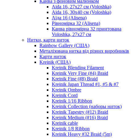
Канва з фоновим малюнком
Aida 16, 27х27 см (Voloshka)
Aida 16, 30х40 см (Voloshka)
Аїда 16 (Alisena)
Рівномірка 32 (Alisena)
Канва рівномірна 32 принтована
Voloshka, 27х27 см
Нитки, карти ниток
Rainbow Gallery (США)
Металізована нитка від різних виробників
Карти ниток
Kreinik (США)
Kreinik Blending Filament
Kreinik Very Fine (#4) Braid
Kreinik Fine (#8) Braid
Kreinik Japan Thread #1, #5 & #7
Kreinik Ombre
Kreinik Cord
Kreinik 1/16 Ribbon
Kreinik Collection (наборы ниток)
Kreinik Tapestry (#12) Braid
Kreinik Medium (#16) Braid
Kreinik cable
Kreinik 1/8 Ribbon
Kreinik Heavy #32 Braid (5m)