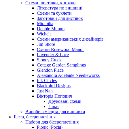
Схеми, листівки, книжки
Література по вишивці
Схеми та буклети
Заготовки для листівок
Mirabilia
Debbie Mumm
Wichelt
Схеми американських дизайнерів
Jim Shore
Cхеми Rosewood Manor
Lavender & Lace
Stoney Creek
Cottage Garden Samplings
Glendon Place
Alessandra Adelaide Needleworks
Ink Circles
Blackbird Designs
Just Nan
Вікторія Попович
Друковані схеми
Паки
Вироби з місцем для вишивки
Бісер, бісероплетіння
Набори для бісероплетіння
Ріоліс (Росія)