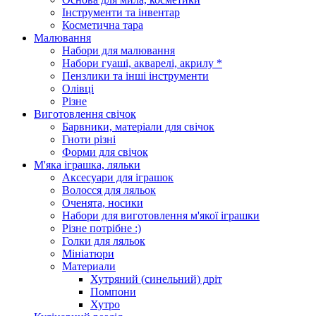
Інструменти та інвентар
Косметична тара
Малювання
Набори для малювання
Набори гуаші, акварелі, акрилу *
Пензлики та інші інструменти
Олівці
Різне
Виготовлення свічок
Барвники, матеріали для свічок
Гноти різні
Форми для свічок
М'яка іграшка, ляльки
Аксесуари для іграшок
Волосся для ляльок
Оченята, носики
Набори для виготовлення м'якої іграшки
Різне потрібне :)
Голки для ляльок
Мініатюри
Материали
Хутряний (синельний) дріт
Помпони
Хутро