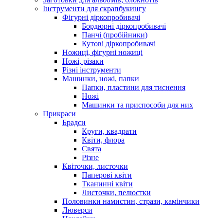
Інструменти для скрапбукингу
Фігурні діркопробивачі
Бордюрні діркопробивачі
Панчі (пробійники)
Кутові діркопробивачі
Ножиці, фігурні ножиці
Ножі, різаки
Різні інструменти
Машинки, ножі, папки
Папки, пластини для тиснення
Ножі
Машинки та приспособи для них
Прикраси
Брадси
Круги, квадрати
Квіти, флора
Свята
Різне
Квіточки, листочки
Паперові квіти
Тканинні квіти
Листочки, пелюстки
Половинки намистин, стрази, камінчики
Люверси