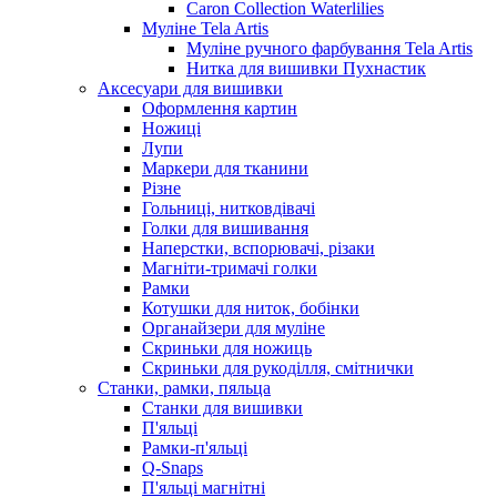
Caron Collection Waterlilies
Муліне Tela Artis
Муліне ручного фарбування Tela Artis
Нитка для вишивки Пухнастик
Аксесуари для вишивки
Оформлення картин
Ножиці
Лупи
Маркери для тканини
Різне
Гольниці, нитковдівачі
Голки для вишивання
Наперстки, вспорювачі, різаки
Магніти-тримачі голки
Рамки
Котушки для ниток, бобінки
Органайзери для муліне
Скриньки для ножиць
Скриньки для рукоділля, смітнички
Станки, рамки, пяльца
Станки для вишивки
П'яльці
Рамки-п'яльці
Q-Snaps
П'яльці магнітні