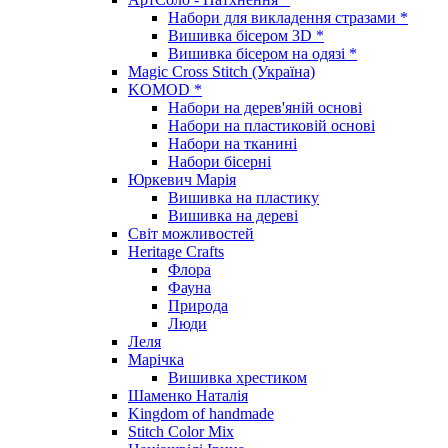
Набори для викладення стразами *
Вишивка бісером 3D *
Вишивка бісером на одязі *
Magic Cross Stitch (Україна)
KOMOD *
Набори на дерев'яній основі
Набори на пластиковій основі
Набори на тканині
Набори бісерні
Юркевич Марія
Вишивка на пластику
Вишивка на дереві
Світ можливостей
Heritage Crafts
Флора
Фауна
Природа
Люди
Леля
Марічка
Вишивка хрестиком
Шаменко Наталія
Kingdom of handmade
Stitch Color Mix