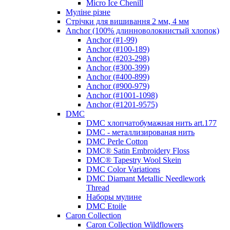
Micro Ice Chenill
Муліне різне
Стрічки для вишивання 2 мм, 4 мм
Anchor (100% длинноволокнистый хлопок)
Anchor (#1-99)
Anchor (#100-189)
Anchor (#203-298)
Anchor (#300-399)
Anchor (#400-899)
Anchor (#900-979)
Anchor (#1001-1098)
Anchor (#1201-9575)
DMC
DMC хлопчатобумажная нить art.177
DMC - металлизированая нить
DMC Perle Cotton
DMC® Satin Embroidery Floss
DMC® Tapestry Wool Skein
DMC Color Variations
DMC Diamant Metallic Needlework
Thread
Наборы мулине
DMC Etoile
Caron Collection
Caron Collection Wildflowers