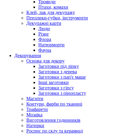
Троянди
Птахи, комахи
Клей, лак для декупажу
Пензлики-губки, інструменти
Декупажні карти
Люди
Різне
Флора
Натюрморти
Фауна
Декорування
Основа для декору
Заготовки під ліпку
Заготовки з дерева
Заготовки з пап'є маше
Інші заготовки
Заготовки з гіпсу
Заготовки з пінопласту
Магніти
Контури, фарби по тканині
Трафарети
Мозаїка
Виготовлення годинників
Натирки
Роспис по склу та керамиці