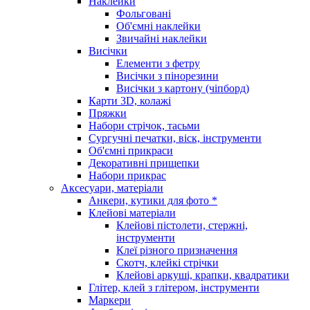
Наклейки
Фольговані
Об'ємні наклейки
Звичайні наклейки
Висічки
Елементи з фетру
Висічки з пінорезини
Висічки з картону (чіпборд)
Карти 3D, колажі
Пряжки
Набори стрічок, тасьми
Сургучні печатки, віск, інструменти
Об'ємні прикраси
Декоративні прищепки
Набори прикрас
Аксесуари, матеріали
Анкери, кутики для фото *
Клейові матеріали
Клейові пістолети, стержні,
інструменти
Клеї різного призначення
Скотч, клейкі стрічки
Клейові аркуші, крапки, квадратики
Глітер, клей з глітером, інструменти
Маркери