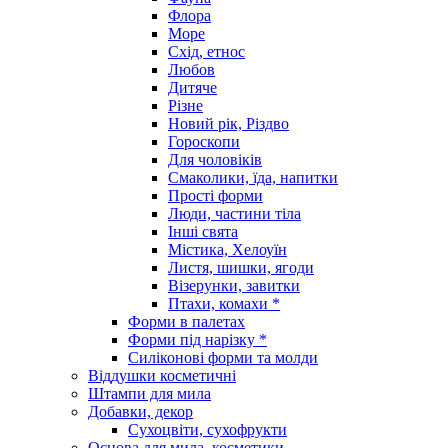
Флора
Море
Схід, етнос
Любов
Дитяче
Різне
Новий рік, Різдво
Гороскопи
Для чоловіків
Смаколики, їда, напитки
Прості форми
Люди, частини тіла
Інші свята
Містика, Хелоуїн
Листя, шишки, ягоди
Візерунки, завитки
Птахи, комахи *
Форми в палетах
Форми під нарізку *
Силіконові форми та молди
Віддушки косметичні
Штампи для мила
Добавки, декор
Сухоцвіти, сухофрукти
Основа для мила, косметики