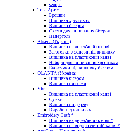
Флора
Тела Артіс
Брошки
Вишивка хрестиком
Вишивка бісером
Схеми для вишивання бісером
Папертоль
Alisena (Україна)
Вишивка на дерев'яній основі
Заготовки з фанери під вишивку
Вишивка на пластиковій канві
Набори для вишивання хрестиком
Еко-сумки під вишивку бісером
OLANTA (Україна)
Вишивка бісером
Вишивка нитками
Virena
Вишивка на пластиковій канві
Сумки
Вишивка по дереву
Вироби під вишивку
Embroidery Craft *
Вишивка на дерев'яній основі *
Вишивка на водорозчинній канві *
АртСоло - Натхнення *