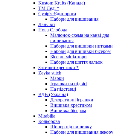
Kustom Krafts (Канада)
ТМ Леді *
Сузір'я Єдинорога
Набори для вишивання
ЛанСвіт
Нова Слобода
Малюнок-схема на канві для
вишивання
Набори для вишивки нитками
Набори для вишивки бісером
Бісерні мініатюри
Набори для шиття ляльок
Затишні хрестики *
Zayka stitch
Марки
Іграшки на підвісі
На підставці
ВДВ (Україна)
Декоративні іграшки
Вишивка хрестиком
Вишивка бісером
Mirabilia
Кольорова
Шопер під вишивку
Набори для вишивання декору