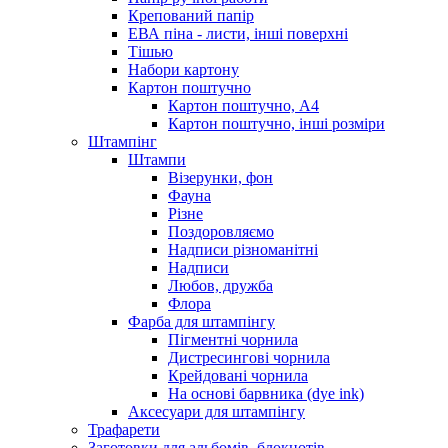
Крепований папір
ЕВА піна - листи, інші поверхні
Тішью
Набори картону
Картон поштучно
Картон поштучно, А4
Картон поштучно, інші розміри
Штампінг
Штампи
Візерунки, фон
Фауна
Різне
Поздоровляємо
Надписи різноманітні
Надписи
Любов, дружба
Флора
Фарба для штампінгу
Пігментні чорнила
Дистресингові чорнила
Крейдовані чорнила
На основі барвника (dye ink)
Аксесуари для штампінгу
Трафарети
Заготовки для альбомів, блокнотів