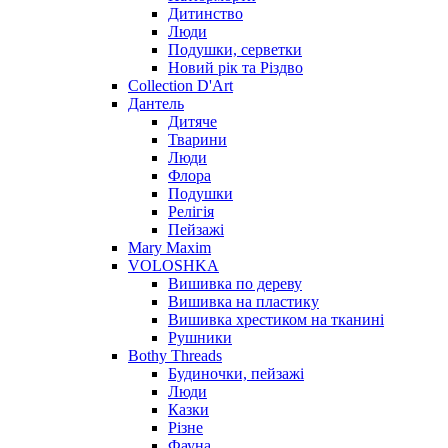
Дитинство
Люди
Подушки, серветки
Новий рік та Різдво
Collection D'Art
Дантель
Дитяче
Тварини
Люди
Флора
Подушки
Релігія
Пейзажі
Mary Maxim
VOLOSHKA
Вишивка по дереву
Вишивка на пластику
Вишивка хрестиком на тканині
Рушники
Bothy Threads
Будиночки, пейзажі
Люди
Казки
Різне
Фауна