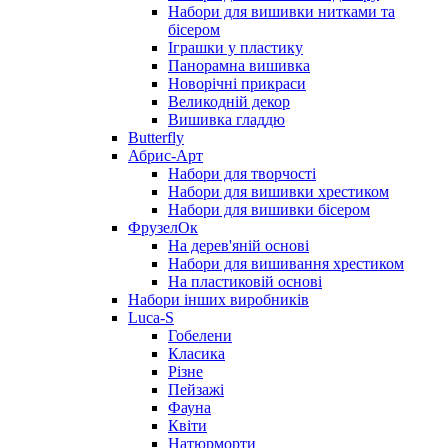
Набори для вишивки нитками та
бісером
Іграшки у пластику
Панорамна вишивка
Новорічні прикраси
Великодній декор
Вишивка гладдю
Butterfly
Абрис-Арт
Набори для творчості
Набори для вишивки хрестиком
Набори для вишивки бісером
ФрузелОк
На дерев'яній основі
Набори для вишивання хрестиком
На пластиковій основі
Набори інших виробників
Luca-S
Гобелени
Класика
Різне
Пейзажі
Фауна
Квіти
Натюрморти