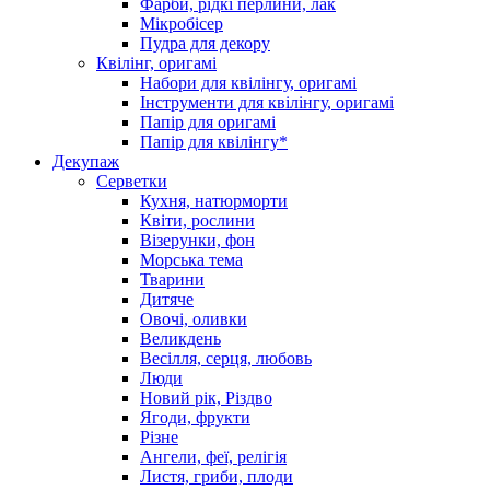
Фарби, рідкі перлини, лак
Мікробісер
Пудра для декору
Квілінг, оригамі
Набори для квілінгу, оригамі
Інструменти для квілінгу, оригамі
Папір для оригамі
Папір для квілінгу*
Декупаж
Серветки
Кухня, натюрморти
Квіти, рослини
Візерунки, фон
Морська тема
Тварини
Дитяче
Овочі, оливки
Великдень
Весілля, серця, любовь
Люди
Новий рік, Різдво
Ягоди, фрукти
Різне
Ангели, феї, релігія
Листя, гриби, плоди