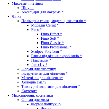
Макраме, плетіння
Шнури
Аксесуари для макраме *
Ліпка
Полімерна глина, моделін, пластилін *
Моделін Cernit *
Fimo *
Fimo Effect *
Fimo Soft *
Fimo Classic *
Fimo Professional *
Sculpey Polyform *
Глина від різних виробників *
Пластилін *
Jam clay *
Форми для пластику
Інструменти для ліплення *
Матеріали для ліплення*
Холодна емаль
Текстурні пластини для ліплення *
Каттери*
Миловаріння, косметика
Форми для мила
Форми поштучно
Фауна