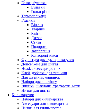
Голки, булавки
Булавки
Голки різні
Термоаплікації
Гудзики
Вінтаж
Тварини
Квіти
Дитячі
Свята
Подорожі
Захоплення
Кольорові мікси
Фурнітура для сумок, шкатулок
Допоміжне для шиття
Ножі, аксесуари до них
Клей, добавки для тканини
Для швейних машинок
Набори для квілтінгу
Лінійки, шаблони, трафарети, мати
Нитки для шиття
Килимарство
Набори для килимарства
Аксесуари для килимарства
Нитки для килимарства