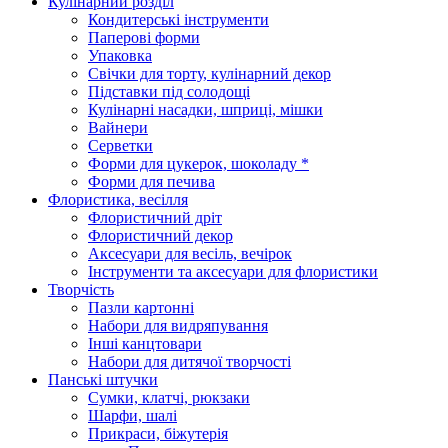
Кулінарний розділ
Кондитерські інструменти
Паперові форми
Упаковка
Свічки для торту, кулінарний декор
Підставки під солодощі
Кулінарні насадки, шприці, мішки
Вайнери
Серветки
Форми для цукерок, шоколаду *
Форми для печива
Флористика, весілля
Флористичний дріт
Флористичний декор
Аксесуари для весіль, вечірок
Інструменти та аксесуари для флористики
Творчість
Пазли картонні
Набори для видряпування
Інші канцтовари
Набори для дитячої творчості
Панські штучки
Сумки, клатчі, рюкзаки
Шарфи, шалі
Прикраси, біжутерія