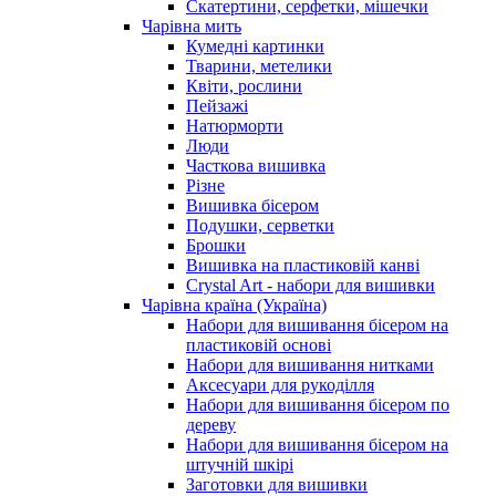
Скатертини, серфетки, мішечки
Чарiвна мить
Кумедні картинки
Тварини, метелики
Квіти, рослини
Пейзажі
Натюрморти
Люди
Часткова вишивка
Різне
Вишивка бісером
Подушки, серветки
Брошки
Вишивка на пластиковій канві
Crystal Art - набори для вишивки
Чарівна країна (Україна)
Набори для вишивання бісером на
пластиковій основі
Набори для вишивання нитками
Аксесуари для рукоділля
Набори для вишивання бісером по
дереву
Набори для вишивання бісером на
штучній шкірі
Заготовки для вишивки