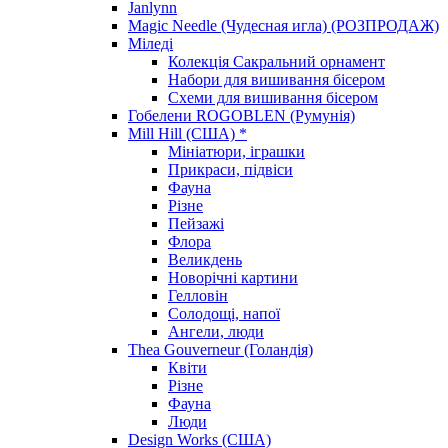
Janlynn
Magic Needle (Чудесная игла) (РОЗПРОДАЖ)
Міледі
Колекція Сакральний орнамент
Набори для вишивання бісером
Схеми для вишивання бісером
Гобелени ROGOBLEN (Румунія)
Mill Hill (США) *
Мініатюри, іграшки
Прикраси, підвіси
Фауна
Різне
Пейзажі
Флора
Великдень
Новорічні картини
Гелловін
Солодощі, напої
Ангели, люди
Thea Gouverneur (Голандія)
Квіти
Різне
Фауна
Люди
Design Works (США)