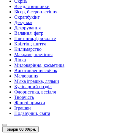
Скрізь
Все для вишивки
Бісер, бісероплетіння
Скрапбукінг
Декупаж
Декорування
Валяння, фетр
Плетіння, фриволіте
Квілтінг, шиття
Килимарство
Макраме, плетіння
Ліпка
Миловаріння, косметика
Виготовлення свічок
Малювання
М'яка іграшка, ляльки
Кулінарний розділ
Флористика, весілля
Творчість
Жіночі примхи
Іграшки
Подарунки, свята
Товарів
0
0.00грн.