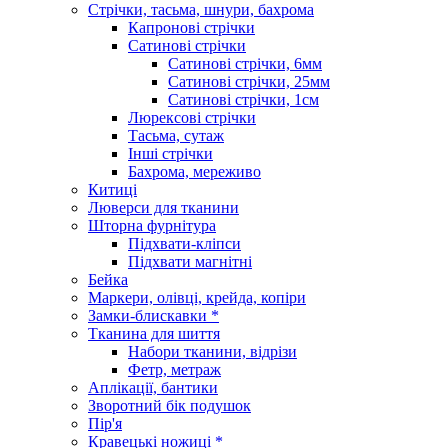
Стрічки, тасьма, шнури, бахрома
Капронові стрічки
Сатинові стрічки
Сатинові стрічки, 6мм
Сатинові стрічки, 25мм
Сатинові стрічки, 1см
Люрексові стрічки
Тасьма, сутаж
Інші стрічки
Бахрома, мереживо
Китиці
Люверси для тканини
Шторна фурнітура
Підхвати-кліпси
Підхвати магнітні
Бейка
Маркери, олівці, крейда, копіри
Замки-блискавки *
Тканина для шиття
Набори тканини, відрізи
Фетр, метраж
Аплікації, бантики
Зворотний бік подушок
Пір'я
Кравецькі ножиці *