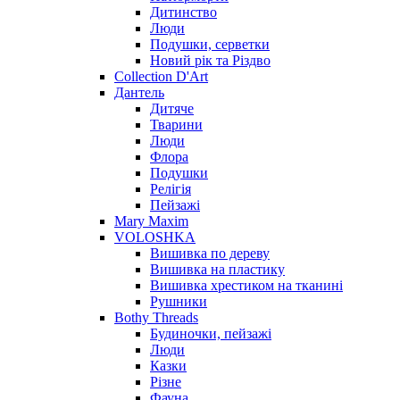
Дитинство
Люди
Подушки, серветки
Новий рік та Різдво
Collection D'Art
Дантель
Дитяче
Тварини
Люди
Флора
Подушки
Релігія
Пейзажі
Mary Maxim
VOLOSHKA
Вишивка по дереву
Вишивка на пластику
Вишивка хрестиком на тканині
Рушники
Bothy Threads
Будиночки, пейзажі
Люди
Казки
Різне
Фауна