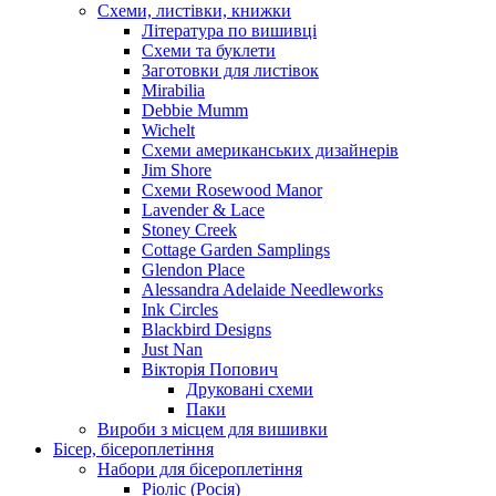
Схеми, листівки, книжки
Література по вишивці
Схеми та буклети
Заготовки для листівок
Mirabilia
Debbie Mumm
Wichelt
Схеми американських дизайнерів
Jim Shore
Cхеми Rosewood Manor
Lavender & Lace
Stoney Creek
Cottage Garden Samplings
Glendon Place
Alessandra Adelaide Needleworks
Ink Circles
Blackbird Designs
Just Nan
Вікторія Попович
Друковані схеми
Паки
Вироби з місцем для вишивки
Бісер, бісероплетіння
Набори для бісероплетіння
Ріоліс (Росія)