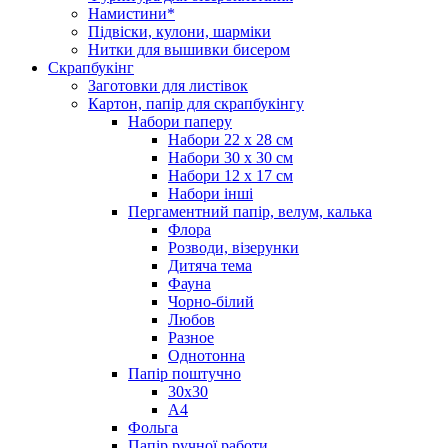
Намистини*
Підвіски, кулони, шарміки
Нитки для вышивки бисером
Скрапбукінг
Заготовки для листівок
Картон, папір для скрапбукінгу
Набори паперу
Набори 22 х 28 см
Набори 30 х 30 см
Набори 12 х 17 см
Набори інші
Пергаментний папір, велум, калька
Флора
Розводи, візерунки
Дитяча тема
Фауна
Чорно-білий
Любов
Разное
Однотонна
Папір поштучно
30х30
А4
Фольга
Папір ручної работи