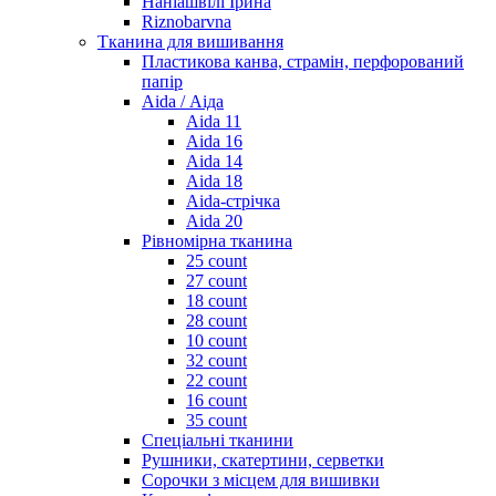
Наніашвілі Ірина
Riznobarvna
Тканина для вишивання
Пластикова канва, страмін, перфорований
папір
Aida / Аіда
Aida 11
Aida 16
Aida 14
Aida 18
Aida-стрічка
Aida 20
Рівномірна тканина
25 count
27 count
18 count
28 count
10 count
32 count
22 count
16 count
35 count
Спеціальні тканини
Рушники, скатертини, серветки
Сорочки з місцем для вишивки