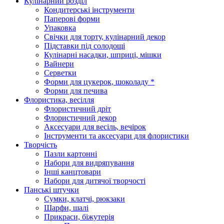
Кулінарний розділ
Кондитерські інструменти
Паперові форми
Упаковка
Свічки для торту, кулінарний декор
Підставки під солодощі
Кулінарні насадки, шприці, мішки
Вайнери
Серветки
Форми для цукерок, шоколаду *
Форми для печива
Флористика, весілля
Флористичний дріт
Флористичний декор
Аксесуари для весіль, вечірок
Інструменти та аксесуари для флористики
Творчість
Пазли картонні
Набори для видряпування
Інші канцтовари
Набори для дитячої творчості
Панські штучки
Сумки, клатчі, рюкзаки
Шарфи, шалі
Прикраси, біжутерія