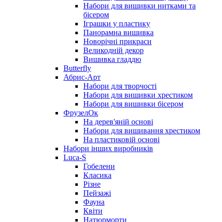
Набори для вишивки нитками та
бісером
Іграшки у пластику
Панорамна вишивка
Новорічні прикраси
Великодній декор
Вишивка гладдю
Butterfly
Абрис-Арт
Набори для творчості
Набори для вишивки хрестиком
Набори для вишивки бісером
ФрузелОк
На дерев'яній основі
Набори для вишивання хрестиком
На пластиковій основі
Набори інших виробників
Luca-S
Гобелени
Класика
Різне
Пейзажі
Фауна
Квіти
Натюрморти