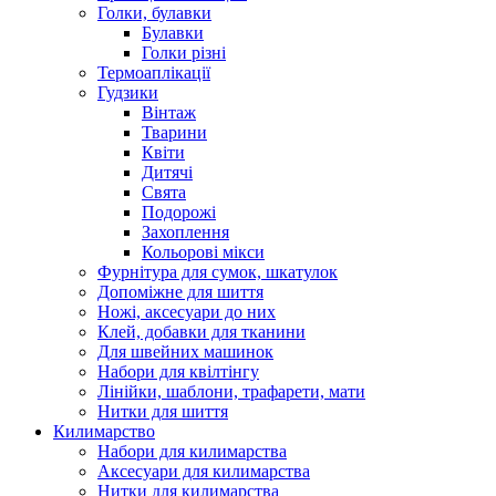
Голки, булавки
Булавки
Голки різні
Термоаплікації
Гудзики
Вінтаж
Тварини
Квіти
Дитячі
Свята
Подорожі
Захоплення
Кольорові мікси
Фурнітура для сумок, шкатулок
Допоміжне для шиття
Ножі, аксесуари до них
Клей, добавки для тканини
Для швейних машинок
Набори для квілтінгу
Лінійки, шаблони, трафарети, мати
Нитки для шиття
Килимарство
Набори для килимарства
Аксесуари для килимарства
Нитки для килимарства