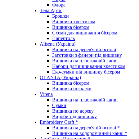
Флора
Тела Артіс
Брошки
Вишивка хрестиком
Вишивка бісером
Схеми для вишивання бісером
Папертоль
Alisena (Україна)
Вишивка на дерев'яній основі
Заготовки з фанери під вишивку
Вишивка на пластиковій канві
Набори для вишивання хрестиком
Еко-сумки під вишивку бісером
OLANTA (Україна)
Вишивка бісером
Вишивка нитками
Virena
Вишивка на пластиковій канві
Сумки
Вишивка по дереву
Вироби під вишивку
Embroidery Craft *
Вишивка на дерев'яній основі *
Вишивка на водорозчинній канві *
АртСоло - Натхнення *