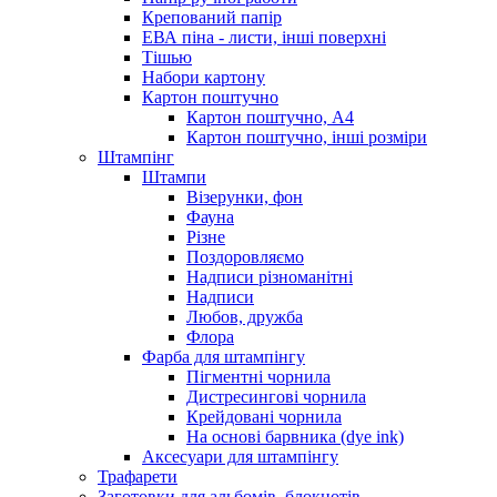
Крепований папір
ЕВА піна - листи, інші поверхні
Тішью
Набори картону
Картон поштучно
Картон поштучно, А4
Картон поштучно, інші розміри
Штампінг
Штампи
Візерунки, фон
Фауна
Різне
Поздоровляємо
Надписи різноманітні
Надписи
Любов, дружба
Флора
Фарба для штампінгу
Пігментні чорнила
Дистресингові чорнила
Крейдовані чорнила
На основі барвника (dye ink)
Аксесуари для штампінгу
Трафарети
Заготовки для альбомів, блокнотів