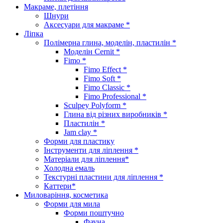
Макраме, плетіння
Шнури
Аксесуари для макраме *
Ліпка
Полімерна глина, моделін, пластилін *
Моделін Cernit *
Fimo *
Fimo Effect *
Fimo Soft *
Fimo Classic *
Fimo Professional *
Sculpey Polyform *
Глина від різних виробників *
Пластилін *
Jam clay *
Форми для пластику
Інструменти для ліплення *
Матеріали для ліплення*
Холодна емаль
Текстурні пластини для ліплення *
Каттери*
Миловаріння, косметика
Форми для мила
Форми поштучно
Фауна