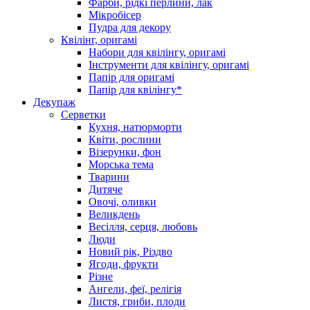
Фарби, рідкі перлини, лак
Мікробісер
Пудра для декору
Квілінг, оригамі
Набори для квілінгу, оригамі
Інструменти для квілінгу, оригамі
Папір для оригамі
Папір для квілінгу*
Декупаж
Серветки
Кухня, натюрморти
Квіти, рослини
Візерунки, фон
Морська тема
Тварини
Дитяче
Овочі, оливки
Великдень
Весілля, серця, любовь
Люди
Новий рік, Різдво
Ягоди, фрукти
Різне
Ангели, феї, релігія
Листя, гриби, плоди