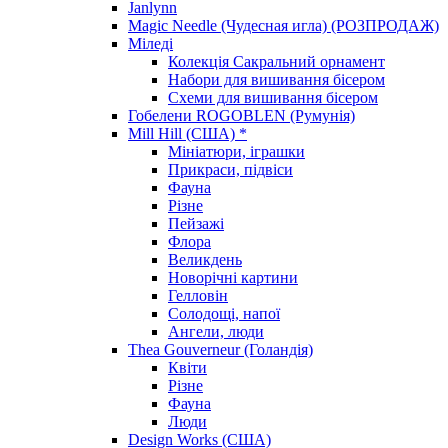
Janlynn
Magic Needle (Чудесная игла) (РОЗПРОДАЖ)
Міледі
Колекція Сакральний орнамент
Набори для вишивання бісером
Схеми для вишивання бісером
Гобелени ROGOBLEN (Румунія)
Mill Hill (США) *
Мініатюри, іграшки
Прикраси, підвіси
Фауна
Різне
Пейзажі
Флора
Великдень
Новорічні картини
Гелловін
Солодощі, напої
Ангели, люди
Thea Gouverneur (Голандія)
Квіти
Різне
Фауна
Люди
Design Works (США)