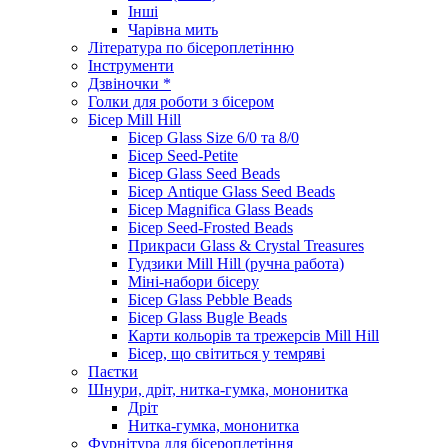
Інші
Чарівна мить
Література по бісероплетінню
Інструменти
Дзвіночки *
Голки для роботи з бісером
Бісер Mill Hill
Бісер Glass Size 6/0 та 8/0
Бісер Seed-Petite
Бісер Glass Seed Beads
Бісер Antique Glass Seed Beads
Бісер Magnifica Glass Beads
Бісер Seed-Frosted Beads
Прикраси Glass & Crystal Treasures
Гудзики Mill Hill (ручна работа)
Міні-набори бісеру
Бісер Glass Pebble Beads
Бісер Glass Bugle Beads
Карти кольорів та трежерсів Mill Hill
Бісер, що світиться у темряві
Паєтки
Шнури, дріт, нитка-гумка, мононитка
Дріт
Нитка-гумка, мононитка
Фурнітура для бісероплетіння