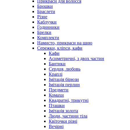
Прикраси для волосся
Брошки
Браслети
Різне
Каблучки
Годинники
Брелки
Комплекти
Намисто, прикраси на шию
Сережки, кліпси, кафи
Кафи
Асиметричні, з двох частин
Бантики
Сердця, любовь
Краплі
Імітація бірюзи
Імітація перлин
Предмети
Комахи
Квадратні, трикутні
Пташки
Імітація золота
Люди, частини тіла
Квіточки різні
Вечірні