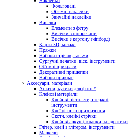
Наклейки
Фольговані
Об'ємні наклейки
Звичайні наклейки
Висічки
Елементи з фетру
Висічки з пінорезини
Висічки з картону (чіпборд)
Карти 3D, колажі
Пряжки
Набори стрічок, тасьми
Сургучні печатки, віск, інструменти
Об'ємні прикраси
Декоративні прищепки
Набори прикрас
Аксесуари, матеріали
Анкери, кутики для фото *
Клейові матеріали
Клейові пістолети, стержні,
інструменти
Клеї різного призначення
Скотч, клейкі стрічки
Клейові аркуші, крапки, квадратики
Глітер, клей з глітером, інструменти
Маркери