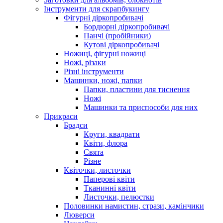
Інструменти для скрапбукингу
Фігурні діркопробивачі
Бордюрні діркопробивачі
Панчі (пробійники)
Кутові діркопробивачі
Ножиці, фігурні ножиці
Ножі, різаки
Різні інструменти
Машинки, ножі, папки
Папки, пластини для тиснення
Ножі
Машинки та приспособи для них
Прикраси
Брадси
Круги, квадрати
Квіти, флора
Свята
Різне
Квіточки, листочки
Паперові квіти
Тканинні квіти
Листочки, пелюстки
Половинки намистин, стрази, камінчики
Люверси