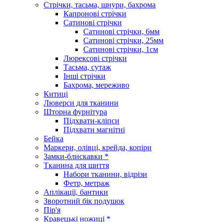
Стрічки, тасьма, шнури, бахрома
Капронові стрічки
Сатинові стрічки
Сатинові стрічки, 6мм
Сатинові стрічки, 25мм
Сатинові стрічки, 1см
Люрексові стрічки
Тасьма, сутаж
Інші стрічки
Бахрома, мереживо
Китиці
Люверси для тканини
Шторна фурнітура
Підхвати-кліпси
Підхвати магнітні
Бейка
Маркери, олівці, крейда, копіри
Замки-блискавки *
Тканина для шиття
Набори тканини, відрізи
Фетр, метраж
Аплікації, бантики
Зворотний бік подушок
Пір'я
Кравецькі ножиці *