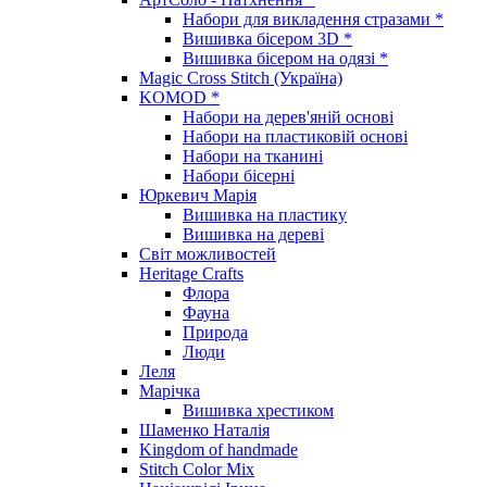
Набори для викладення стразами *
Вишивка бісером 3D *
Вишивка бісером на одязі *
Magic Cross Stitch (Україна)
KOMOD *
Набори на дерев'яній основі
Набори на пластиковій основі
Набори на тканині
Набори бісерні
Юркевич Марія
Вишивка на пластику
Вишивка на дереві
Світ можливостей
Heritage Crafts
Флора
Фауна
Природа
Люди
Леля
Марічка
Вишивка хрестиком
Шаменко Наталія
Kingdom of handmade
Stitch Color Mix