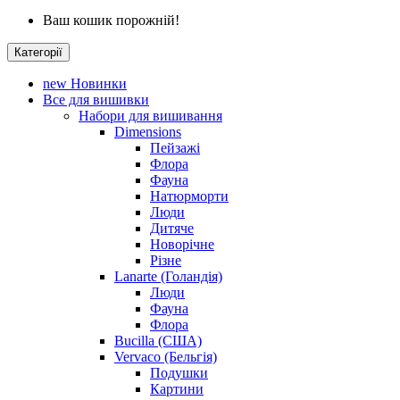
Ваш кошик порожній!
Категорії
new
Новинки
Все для вишивки
Набори для вишивання
Dimensions
Пейзажі
Флора
Фауна
Натюрморти
Люди
Дитяче
Новорічне
Різне
Lanarte (Голандія)
Люди
Фауна
Флора
Bucilla (США)
Vervaco (Бельгія)
Подушки
Картини