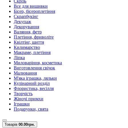
Скрізь
Все для вишивки
Бісер, бісероплетіння
Скрапбукінг
Декупаж
Декорування
Валяння, фетр
Плетіння, фриволіте
Квілтінг, шиття
Килимарство
Макраме, плетіння
Ліпка
Миловаріння, косметика
Виготовлення свічок
Малювання
М'яка іграшка, ляльки
Кулінарний розділ
Флористика, весілля
Творчість
Жіночі примхи
Іграшки
Подарунки, свята
Товарів
0
0.00грн.