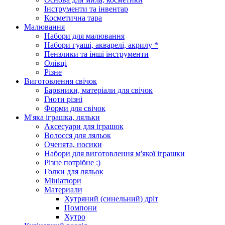
Інструменти та інвентар
Косметична тара
Малювання
Набори для малювання
Набори гуаші, акварелі, акрилу *
Пензлики та інші інструменти
Олівці
Різне
Виготовлення свічок
Барвники, матеріали для свічок
Гноти різні
Форми для свічок
М'яка іграшка, ляльки
Аксесуари для іграшок
Волосся для ляльок
Оченята, носики
Набори для виготовлення м'якої іграшки
Різне потрібне :)
Голки для ляльок
Мініатюри
Материали
Хутряний (синельний) дріт
Помпони
Хутро