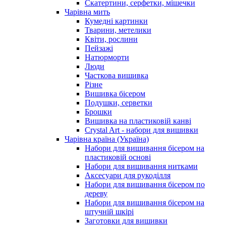
Скатертини, серфетки, мішечки
Чарiвна мить
Кумедні картинки
Тварини, метелики
Квіти, рослини
Пейзажі
Натюрморти
Люди
Часткова вишивка
Різне
Вишивка бісером
Подушки, серветки
Брошки
Вишивка на пластиковій канві
Crystal Art - набори для вишивки
Чарівна країна (Україна)
Набори для вишивання бісером на
пластиковій основі
Набори для вишивання нитками
Аксесуари для рукоділля
Набори для вишивання бісером по
дереву
Набори для вишивання бісером на
штучній шкірі
Заготовки для вишивки