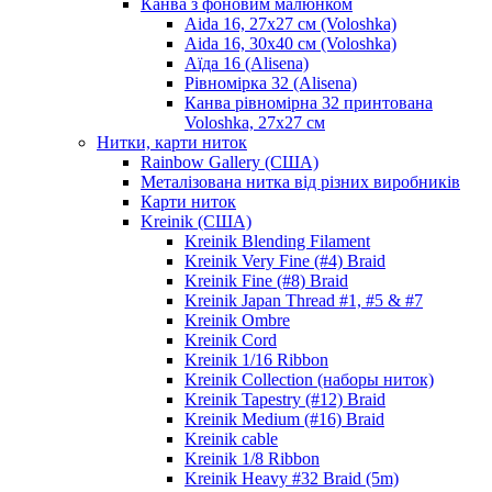
Канва з фоновим малюнком
Aida 16, 27х27 см (Voloshka)
Aida 16, 30х40 см (Voloshka)
Аїда 16 (Alisena)
Рівномірка 32 (Alisena)
Канва рівномірна 32 принтована
Voloshka, 27х27 см
Нитки, карти ниток
Rainbow Gallery (США)
Металізована нитка від різних виробників
Карти ниток
Kreinik (США)
Kreinik Blending Filament
Kreinik Very Fine (#4) Braid
Kreinik Fine (#8) Braid
Kreinik Japan Thread #1, #5 & #7
Kreinik Ombre
Kreinik Cord
Kreinik 1/16 Ribbon
Kreinik Collection (наборы ниток)
Kreinik Tapestry (#12) Braid
Kreinik Medium (#16) Braid
Kreinik cable
Kreinik 1/8 Ribbon
Kreinik Heavy #32 Braid (5m)