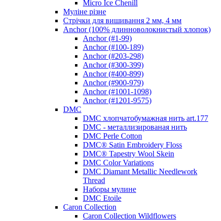
Micro Ice Chenill
Муліне різне
Стрічки для вишивання 2 мм, 4 мм
Anchor (100% длинноволокнистый хлопок)
Anchor (#1-99)
Anchor (#100-189)
Anchor (#203-298)
Anchor (#300-399)
Anchor (#400-899)
Anchor (#900-979)
Anchor (#1001-1098)
Anchor (#1201-9575)
DMC
DMC хлопчатобумажная нить art.177
DMC - металлизированая нить
DMC Perle Cotton
DMC® Satin Embroidery Floss
DMC® Tapestry Wool Skein
DMC Color Variations
DMC Diamant Metallic Needlework
Thread
Наборы мулине
DMC Etoile
Caron Collection
Caron Collection Wildflowers