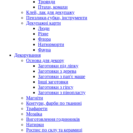
Троянди
Птахи, комахи
Клей, лак для декупажу
Пензлики-губки, інструменти
Декупажні карти
Люди
Різне
Флора
Натюрморти
Фауна
Декорування
Основа для декору
Заготовки під ліпку
Заготовки з дерева
Заготовки з пап'є маше
Інші заготовки
Заготовки з гіпсу
Заготовки з пінопласту
Магніти
Контури, фарби по тканині
Трафарети
Мозаїка
Виготовлення годинників
Натирки
Роспис по склу та керамиці