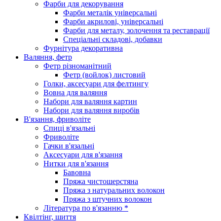
Фарби для декорування
Фарби металік універсальні
Фарби акрилові, універсальні
Фарби для металу, золочення та реставрації
Спеціальні складові, добавки
Фурнітура декоративна
Валяння, фетр
Фетр різноманітний
Фетр (войлок) листовий
Голки, аксесуари для фелтингу
Вовна для валяння
Набори для валяння картин
Набори для валяння виробів
В'язання, фриволіте
Спиці в'язальні
Фриволіте
Гачки в'язальні
Аксесуари для в'язання
Нитки для в'язання
Бавовна
Пряжа чистошерстяна
Пряжа з натуральних волокон
Пряжа з штучних волокон
Література по в'язанню *
Квілтінг, шиття