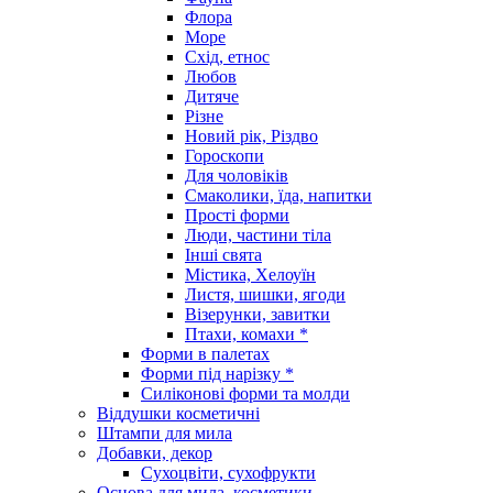
Флора
Море
Схід, етнос
Любов
Дитяче
Різне
Новий рік, Різдво
Гороскопи
Для чоловіків
Смаколики, їда, напитки
Прості форми
Люди, частини тіла
Інші свята
Містика, Хелоуїн
Листя, шишки, ягоди
Візерунки, завитки
Птахи, комахи *
Форми в палетах
Форми під нарізку *
Силіконові форми та молди
Віддушки косметичні
Штампи для мила
Добавки, декор
Сухоцвіти, сухофрукти
Основа для мила, косметики