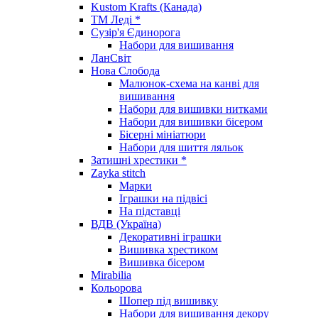
Kustom Krafts (Канада)
ТМ Леді *
Сузір'я Єдинорога
Набори для вишивання
ЛанСвіт
Нова Слобода
Малюнок-схема на канві для
вишивання
Набори для вишивки нитками
Набори для вишивки бісером
Бісерні мініатюри
Набори для шиття ляльок
Затишні хрестики *
Zayka stitch
Марки
Іграшки на підвісі
На підставці
ВДВ (Україна)
Декоративні іграшки
Вишивка хрестиком
Вишивка бісером
Mirabilia
Кольорова
Шопер під вишивку
Набори для вишивання декору