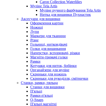
Caron Collection Waterlilies
Муліне Tela Artis
Муліне ручного фарбування Tela Artis
Нитка для вишивки Пухнастик
Аксесуари для вишивки
Оформлення картин
Ножиці
Лупи
Маркери для тканини
Різне
Гольниці, нитковдівачі
Голки для вишивання
Наперстки, вспорювачі, різаки
Магніти-тримачі голки
Рамки
Котушки для ниток, бобінки
Органайзери для муліне
Скриньки для ножиць
Скриньки для рукоділля, смітнички
Станки, рамки, пяльца
Станки для вишивки
П'яльці
Рамки-п'яльці
Q-Snaps
П'яльці магнітні