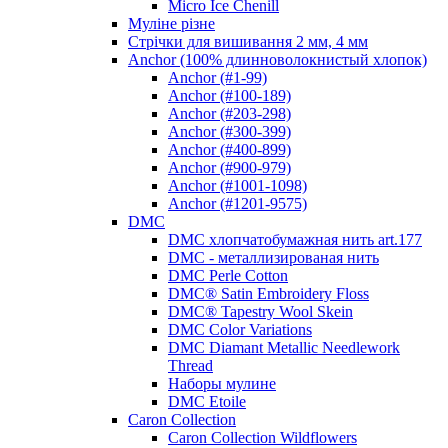
Micro Ice Chenill
Муліне різне
Стрічки для вишивання 2 мм, 4 мм
Anchor (100% длинноволокнистый хлопок)
Anchor (#1-99)
Anchor (#100-189)
Anchor (#203-298)
Anchor (#300-399)
Anchor (#400-899)
Anchor (#900-979)
Anchor (#1001-1098)
Anchor (#1201-9575)
DMC
DMC хлопчатобумажная нить art.177
DMC - металлизированая нить
DMC Perle Cotton
DMC® Satin Embroidery Floss
DMC® Tapestry Wool Skein
DMC Color Variations
DMC Diamant Metallic Needlework
Thread
Наборы мулине
DMC Etoile
Caron Collection
Caron Collection Wildflowers