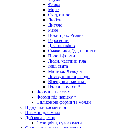
Флора
Море
Схід, етнос
Любов
Дитяче
Різне
Новий рік, Різдво
Гороскопи
Для чоловіків
Смаколики, їда, напитки
Прості форми
Люди, частини тіла
Інші свята
Містика, Хелоуїн
Листя, шишки, ягоди
Візерунки, завитки
Птахи, комахи *
Форми в палетах
Форми під нарізку *
Силіконові форми та молди
Віддушки косметичні
Штампи для мила
Добавки, декор
Сухоцвіти, сухофрукти
Основа для мила, косметики