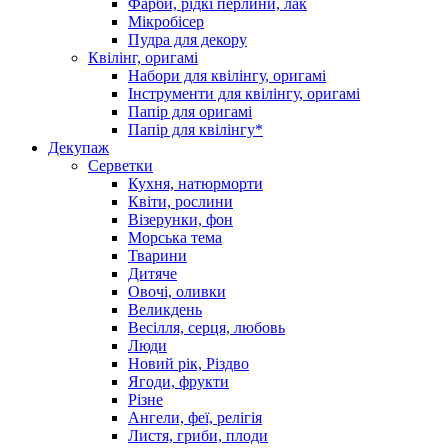
Фарби, рідкі перлини, лак
Мікробісер
Пудра для декору
Квілінг, оригамі
Набори для квілінгу, оригамі
Інструменти для квілінгу, оригамі
Папір для оригамі
Папір для квілінгу*
Декупаж
Серветки
Кухня, натюрморти
Квіти, рослини
Візерунки, фон
Морська тема
Тварини
Дитяче
Овочі, оливки
Великдень
Весілля, серця, любовь
Люди
Новий рік, Різдво
Ягоди, фрукти
Різне
Ангели, феї, релігія
Листя, гриби, плоди