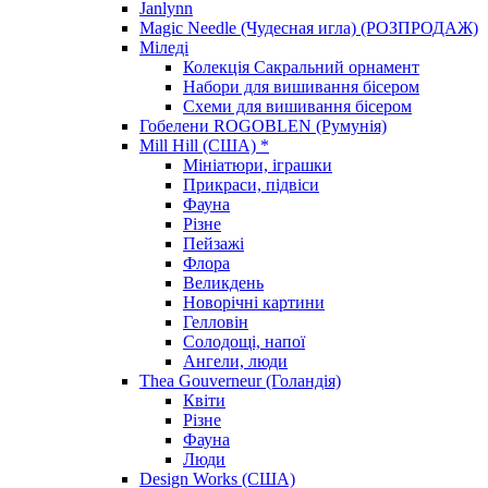
Janlynn
Magic Needle (Чудесная игла) (РОЗПРОДАЖ)
Міледі
Колекція Сакральний орнамент
Набори для вишивання бісером
Схеми для вишивання бісером
Гобелени ROGOBLEN (Румунія)
Mill Hill (США) *
Мініатюри, іграшки
Прикраси, підвіси
Фауна
Різне
Пейзажі
Флора
Великдень
Новорічні картини
Гелловін
Солодощі, напої
Ангели, люди
Thea Gouverneur (Голандія)
Квіти
Різне
Фауна
Люди
Design Works (США)