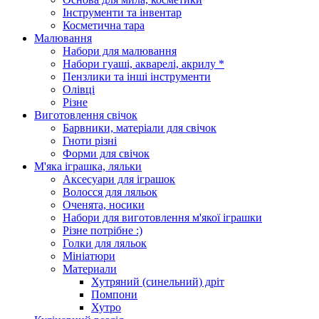
Інструменти та інвентар
Косметична тара
Малювання
Набори для малювання
Набори гуаші, акварелі, акрилу *
Пензлики та інші інструменти
Олівці
Різне
Виготовлення свічок
Барвники, матеріали для свічок
Гноти різні
Форми для свічок
М'яка іграшка, ляльки
Аксесуари для іграшок
Волосся для ляльок
Оченята, носики
Набори для виготовлення м'якої іграшки
Різне потрібне :)
Голки для ляльок
Мініатюри
Материали
Хутряний (синельний) дріт
Помпони
Хутро