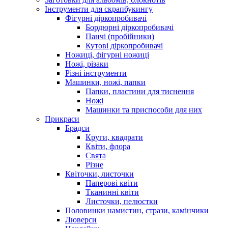
Інструменти для скрапбукингу
Фігурні діркопробивачі
Бордюрні діркопробивачі
Панчі (пробійники)
Кутові діркопробивачі
Ножиці, фігурні ножиці
Ножі, різаки
Різні інструменти
Машинки, ножі, папки
Папки, пластини для тиснення
Ножі
Машинки та приспособи для них
Прикраси
Брадси
Круги, квадрати
Квіти, флора
Свята
Різне
Квіточки, листочки
Паперові квіти
Тканинні квіти
Листочки, пелюстки
Половинки намистин, стрази, камінчики
Люверси