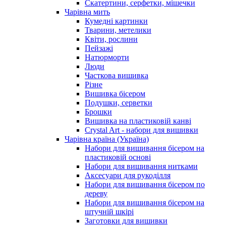
Скатертини, серфетки, мішечки
Чарiвна мить
Кумедні картинки
Тварини, метелики
Квіти, рослини
Пейзажі
Натюрморти
Люди
Часткова вишивка
Різне
Вишивка бісером
Подушки, серветки
Брошки
Вишивка на пластиковій канві
Crystal Art - набори для вишивки
Чарівна країна (Україна)
Набори для вишивання бісером на
пластиковій основі
Набори для вишивання нитками
Аксесуари для рукоділля
Набори для вишивання бісером по
дереву
Набори для вишивання бісером на
штучній шкірі
Заготовки для вишивки