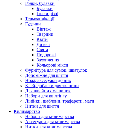
Голки, булавки
Булавки
Голки різні
Термоаплікації
Гудзики
Вінтаж
Тварини
Квіти
Дитячі
Свята
Подорожі
Захоплення
Кольорові мікси
Фурнітура для сумок, шкатулок
Допоміжне для шиття
Ножі, аксесуари до них
Клей, добавки для тканини
Для швейних машинок
Набори для квілтінгу
Лінійки, шаблони, трафарети, мати
Нитки для шиття
Килимарство
Набори для килимарства
Аксесуари для килимарства
Нитки для килимарства