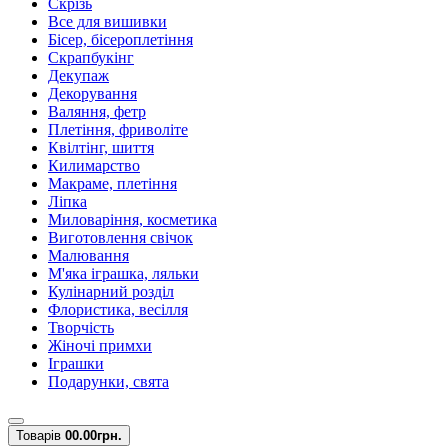
Скрізь
Все для вишивки
Бісер, бісероплетіння
Скрапбукінг
Декупаж
Декорування
Валяння, фетр
Плетіння, фриволіте
Квілтінг, шиття
Килимарство
Макраме, плетіння
Ліпка
Миловаріння, косметика
Виготовлення свічок
Малювання
М'яка іграшка, ляльки
Кулінарний розділ
Флористика, весілля
Творчість
Жіночі примхи
Іграшки
Подарунки, свята
Товарів
0
0.00грн.