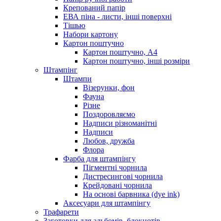
Крепований папір
ЕВА піна - листи, інші поверхні
Тішью
Набори картону
Картон поштучно
Картон поштучно, А4
Картон поштучно, інші розміри
Штампінг
Штампи
Візерунки, фон
Фауна
Різне
Поздоровляємо
Надписи різноманітні
Надписи
Любов, дружба
Флора
Фарба для штампінгу
Пігментні чорнила
Дистресингові чорнила
Крейдовані чорнила
На основі барвника (dye ink)
Аксесуари для штампінгу
Трафарети
Заготовки для альбомів, блокнотів