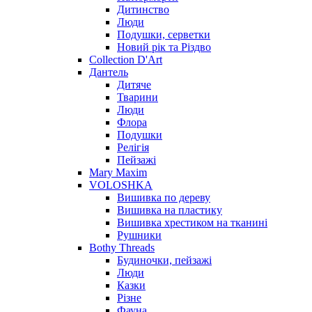
Дитинство
Люди
Подушки, серветки
Новий рік та Різдво
Collection D'Art
Дантель
Дитяче
Тварини
Люди
Флора
Подушки
Релігія
Пейзажі
Mary Maxim
VOLOSHKA
Вишивка по дереву
Вишивка на пластику
Вишивка хрестиком на тканині
Рушники
Bothy Threads
Будиночки, пейзажі
Люди
Казки
Різне
Фауна