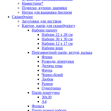
Намистини*
Підвіски, кулони, шарміки
Нитки для вышивки бисером
Скрапбукінг
Заготовки для листівок
Картон, папір для скрапбукінгу
Набори паперу
Набори 22 х 28 см
Набори 30 х 30 см
Набори 12 х 17 см
Набори інші
Пергаментний папір, велум, калька
Флора
Розводи, візерунки
Дитяча тема
Фауна
Чорно-білий
Любов
Разное
Однотонна
Папір поштучно
30х30
А4
Фольга
Папір ручної работи