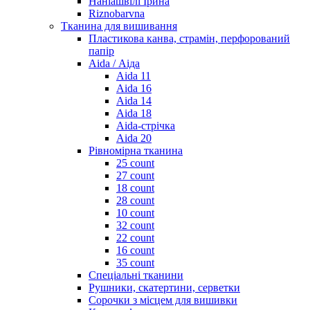
Наніашвілі Ірина
Riznobarvna
Тканина для вишивання
Пластикова канва, страмін, перфорований
папір
Aida / Аіда
Aida 11
Aida 16
Aida 14
Aida 18
Aida-стрічка
Aida 20
Рівномірна тканина
25 count
27 count
18 count
28 count
10 count
32 count
22 count
16 count
35 count
Спеціальні тканини
Рушники, скатертини, серветки
Сорочки з місцем для вишивки