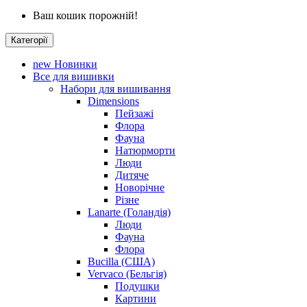
Ваш кошик порожній!
Категорії
new
Новинки
Все для вишивки
Набори для вишивання
Dimensions
Пейзажі
Флора
Фауна
Натюрморти
Люди
Дитяче
Новорічне
Різне
Lanarte (Голандія)
Люди
Фауна
Флора
Bucilla (США)
Vervaco (Бельгія)
Подушки
Картини