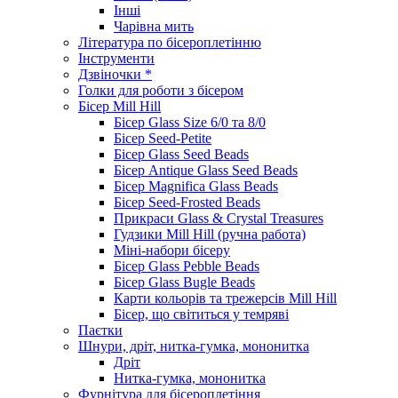
Інші
Чарівна мить
Література по бісероплетінню
Інструменти
Дзвіночки *
Голки для роботи з бісером
Бісер Mill Hill
Бісер Glass Size 6/0 та 8/0
Бісер Seed-Petite
Бісер Glass Seed Beads
Бісер Antique Glass Seed Beads
Бісер Magnifica Glass Beads
Бісер Seed-Frosted Beads
Прикраси Glass & Crystal Treasures
Гудзики Mill Hill (ручна работа)
Міні-набори бісеру
Бісер Glass Pebble Beads
Бісер Glass Bugle Beads
Карти кольорів та трежерсів Mill Hill
Бісер, що світиться у темряві
Паєтки
Шнури, дріт, нитка-гумка, мононитка
Дріт
Нитка-гумка, мононитка
Фурнітура для бісероплетіння