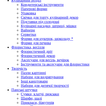
Кулінарний розділ
Кондитерські інструменти
Паперові форми
Упаковка
Свічки для торту, кулінарний декор
Підставки під солодощі
Кулінарні насадки, шприці, мішки
Вайнери
Серветки
Форми для цукерок, шоколаду *
Форми для печива
Флористика, весілля
Флористичний дріт
Флористичний декор
Аксесуари для весіль, вечірок
Інструменти та аксесуари для флористики
Творчість
Пазли картонні
Набори для видряпування
Інші канцтовари
Набори для дитячої творчості
Панські штучки
Сумки, клатчі, рюкзаки
Шарфи, шалі
Прикраси, біжутерія