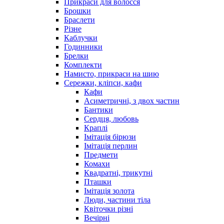
Прикраси для волосся
Брошки
Браслети
Різне
Каблучки
Годинники
Брелки
Комплекти
Намисто, прикраси на шию
Сережки, кліпси, кафи
Кафи
Асиметричні, з двох частин
Бантики
Сердця, любовь
Краплі
Імітація бірюзи
Імітація перлин
Предмети
Комахи
Квадратні, трикутні
Пташки
Імітація золота
Люди, частини тіла
Квіточки різні
Вечірні