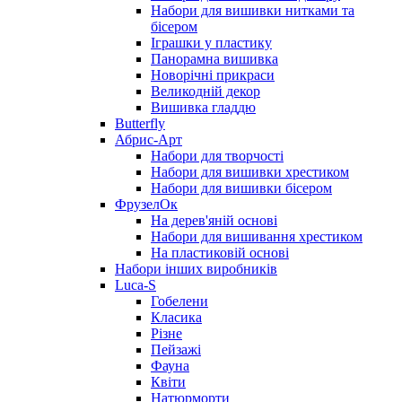
Набори для вишивки нитками та
бісером
Іграшки у пластику
Панорамна вишивка
Новорічні прикраси
Великодній декор
Вишивка гладдю
Butterfly
Абрис-Арт
Набори для творчості
Набори для вишивки хрестиком
Набори для вишивки бісером
ФрузелОк
На дерев'яній основі
Набори для вишивання хрестиком
На пластиковій основі
Набори інших виробників
Luca-S
Гобелени
Класика
Різне
Пейзажі
Фауна
Квіти
Натюрморти