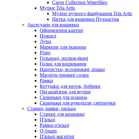
Caron Collection Waterlilies
Муліне Tela Artis
Муліне ручного фарбування Tela Artis
Нитка для вишивки Пухнастик
Аксесуари для вишивки
Оформлення картин
Ножиці
Лупи
Маркери для тканини
Різне
Гольниці, нитковдівачі
Голки для вишивання
Наперстки, вспорювачі, різаки
Магніти-тримачі голки
Рамки
Котушки для ниток, бобінки
Органайзери для муліне
Скриньки для ножиць
Скриньки для рукоділля, смітнички
Станки, рамки, пяльца
Станки для вишивки
П'яльці
Рамки-п'яльці
Q-Snaps
П'яльці магнітні