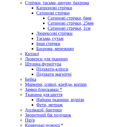
Стрічки, тасьма, шнури, бахрома
Капронові стрічки
Сатинові стрічки
Сатинові стрічки, 6мм
Сатинові стрічки, 25мм
Сатинові стрічки, 1см
Люрексові стрічки
Тасьма, сутаж
Інші стрічки
Бахрома, мереживо
Китиці
Люверси для тканини
Шторна фурнітура
Підхвати-кліпси
Підхвати магнітні
Бейка
Маркери, олівці, крейда, копіри
Замки-блискавки *
Тканина для шиття
Набори тканини, відрізи
Фетр, метраж
Аплікації, бантики
Зворотний бік подушок
Пір'я
Кравецькі ножиці *