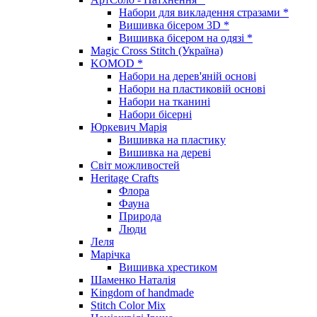
Набори для викладення стразами *
Вишивка бісером 3D *
Вишивка бісером на одязі *
Magic Cross Stitch (Україна)
KOMOD *
Набори на дерев'яній основі
Набори на пластиковій основі
Набори на тканині
Набори бісерні
Юркевич Марія
Вишивка на пластику
Вишивка на дереві
Світ можливостей
Heritage Crafts
Флора
Фауна
Природа
Люди
Леля
Марічка
Вишивка хрестиком
Шаменко Наталія
Kingdom of handmade
Stitch Color Mix