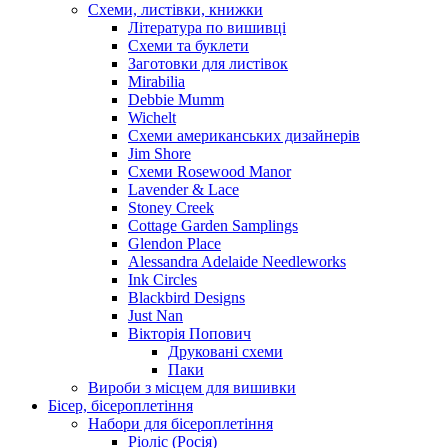
Схеми, листівки, книжки
Література по вишивці
Схеми та буклети
Заготовки для листівок
Mirabilia
Debbie Mumm
Wichelt
Схеми американських дизайнерів
Jim Shore
Cхеми Rosewood Manor
Lavender & Lace
Stoney Creek
Cottage Garden Samplings
Glendon Place
Alessandra Adelaide Needleworks
Ink Circles
Blackbird Designs
Just Nan
Вікторія Попович
Друковані схеми
Паки
Вироби з місцем для вишивки
Бісер, бісероплетіння
Набори для бісероплетіння
Ріоліс (Росія)