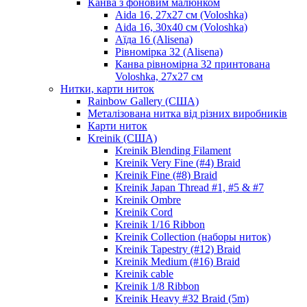
Канва з фоновим малюнком
Aida 16, 27х27 см (Voloshka)
Aida 16, 30х40 см (Voloshka)
Аїда 16 (Alisena)
Рівномірка 32 (Alisena)
Канва рівномірна 32 принтована
Voloshka, 27х27 см
Нитки, карти ниток
Rainbow Gallery (США)
Металізована нитка від різних виробників
Карти ниток
Kreinik (США)
Kreinik Blending Filament
Kreinik Very Fine (#4) Braid
Kreinik Fine (#8) Braid
Kreinik Japan Thread #1, #5 & #7
Kreinik Ombre
Kreinik Cord
Kreinik 1/16 Ribbon
Kreinik Collection (наборы ниток)
Kreinik Tapestry (#12) Braid
Kreinik Medium (#16) Braid
Kreinik cable
Kreinik 1/8 Ribbon
Kreinik Heavy #32 Braid (5m)