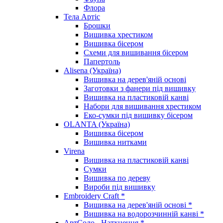
Флора
Тела Артіс
Брошки
Вишивка хрестиком
Вишивка бісером
Схеми для вишивання бісером
Папертоль
Alisena (Україна)
Вишивка на дерев'яній основі
Заготовки з фанери під вишивку
Вишивка на пластиковій канві
Набори для вишивання хрестиком
Еко-сумки під вишивку бісером
OLANTA (Україна)
Вишивка бісером
Вишивка нитками
Virena
Вишивка на пластиковій канві
Сумки
Вишивка по дереву
Вироби під вишивку
Embroidery Craft *
Вишивка на дерев'яній основі *
Вишивка на водорозчинній канві *
АртСоло - Натхнення *