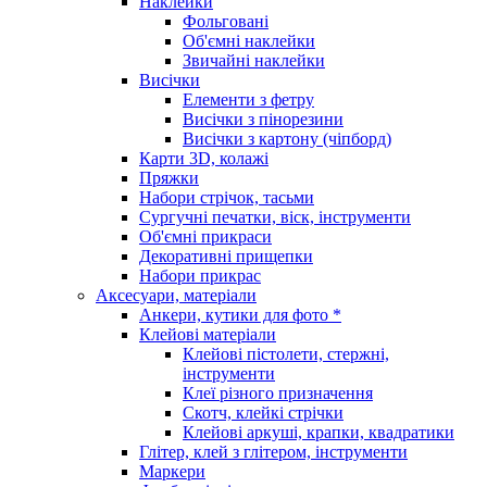
Наклейки
Фольговані
Об'ємні наклейки
Звичайні наклейки
Висічки
Елементи з фетру
Висічки з пінорезини
Висічки з картону (чіпборд)
Карти 3D, колажі
Пряжки
Набори стрічок, тасьми
Сургучні печатки, віск, інструменти
Об'ємні прикраси
Декоративні прищепки
Набори прикрас
Аксесуари, матеріали
Анкери, кутики для фото *
Клейові матеріали
Клейові пістолети, стержні,
інструменти
Клеї різного призначення
Скотч, клейкі стрічки
Клейові аркуші, крапки, квадратики
Глітер, клей з глітером, інструменти
Маркери