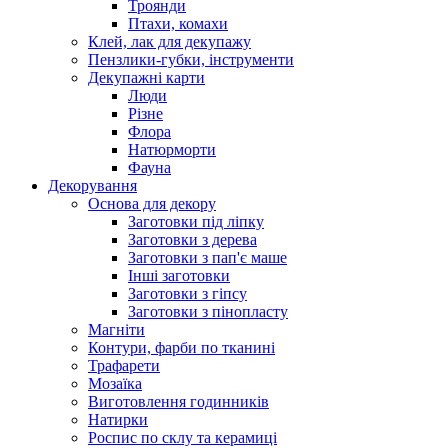
Троянди
Птахи, комахи
Клей, лак для декупажу
Пензлики-губки, інструменти
Декупажні карти
Люди
Різне
Флора
Натюрморти
Фауна
Декорування
Основа для декору
Заготовки під ліпку
Заготовки з дерева
Заготовки з пап'є маше
Інші заготовки
Заготовки з гіпсу
Заготовки з пінопласту
Магніти
Контури, фарби по тканині
Трафарети
Мозаїка
Виготовлення годинників
Натирки
Роспис по склу та керамиці