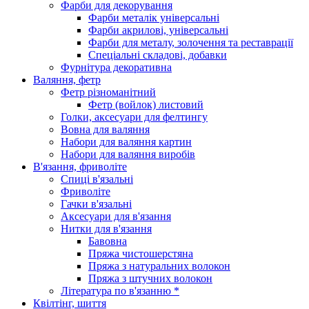
Фарби для декорування
Фарби металік універсальні
Фарби акрилові, універсальні
Фарби для металу, золочення та реставрації
Спеціальні складові, добавки
Фурнітура декоративна
Валяння, фетр
Фетр різноманітний
Фетр (войлок) листовий
Голки, аксесуари для фелтингу
Вовна для валяння
Набори для валяння картин
Набори для валяння виробів
В'язання, фриволіте
Спиці в'язальні
Фриволіте
Гачки в'язальні
Аксесуари для в'язання
Нитки для в'язання
Бавовна
Пряжа чистошерстяна
Пряжа з натуральних волокон
Пряжа з штучних волокон
Література по в'язанню *
Квілтінг, шиття