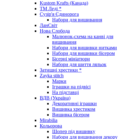
Kustom Krafts (Канада)
ТМ Леді *
Сузір'я Єдинорога
Набори для вишивання
ЛанСвіт
Нова Слобода
Малюнок-схема на канві для
вишивання
Набори для вишивки нитками
Набори для вишивки бісером
Бісерні мініатюри
Набори для шиття ляльок
Затишні хрестики *
Zayka stitch
Марки
Іграшки на підвісі
На підставці
ВДВ (Україна)
Декоративні іграшки
Вишивка хрестиком
Вишивка бісером
Mirabilia
Кольорова
Шопер під вишивку
Набори для вишивання декору