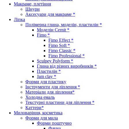
Макраме, плетіння
Шнури
Аксесуари для макраме *
Ліпка
Полімерна глина, моделін, пластилін *
Моделін Cernit *
Fimo *
Fimo Effect *
Fimo Soft *
Fimo Classic *
Fimo Professional *
Sculpey Polyform *
Глина від різних виробників *
Пластилін *
Jam clay *
Форми для пластику
Інструменти для ліплення *
Матеріали для ліплення*
Холодна емаль
Текстурні пластини для ліплення *
Каттери*
Миловаріння, косметика
Форми для мила
Форми поштучно
Фауна