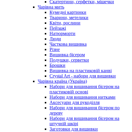
Скатертини, серфетки, мішечки
Чарiвна мить
Кумедні картинки
Тварини, метелики
Квіти, рослини
Пейзажі
Натюрморти
Люди
Часткова вишивка
Різне
Вишивка бісером
Подушки, серветки
Брошки
Вишивка на пластиковій канві
Crystal Art - набори для вишивки
Чарівна країна (Україна)
Набори для вишивання бісером на
пластиковій основі
Набори для вишивання нитками
Аксесуари для рукоділля
Набори для вишивання бісером по
дереву
Набори для вишивання бісером на
штучній шкірі
Заготовки для вишивки