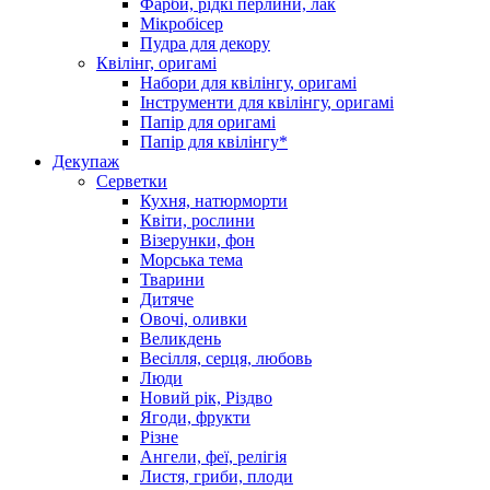
Фарби, рідкі перлини, лак
Мікробісер
Пудра для декору
Квілінг, оригамі
Набори для квілінгу, оригамі
Інструменти для квілінгу, оригамі
Папір для оригамі
Папір для квілінгу*
Декупаж
Серветки
Кухня, натюрморти
Квіти, рослини
Візерунки, фон
Морська тема
Тварини
Дитяче
Овочі, оливки
Великдень
Весілля, серця, любовь
Люди
Новий рік, Різдво
Ягоди, фрукти
Різне
Ангели, феї, релігія
Листя, гриби, плоди