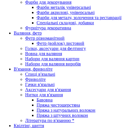
Фарби для декорування
Фарби металік універсальні
Фарби акрилові, універсальні
Фарби для металу, золочення та реставрації
Спеціальні складові, добавки
Фурнітура декоративна
Валяння, фетр
Фетр різноманітний
Фетр (войлок) листовий
Голки, аксесуари для фелтингу
Вовна для валяння
Набори для валяння картин
Набори для валяння виробів
В'язання, фриволіте
Спиці в'язальні
Фриволіте
Гачки в'язальні
Аксесуари для в'язання
Нитки для в'язання
Бавовна
Пряжа чистошерстяна
Пряжа з натуральних волокон
Пряжа з штучних волокон
Література по в'язанню *
Квілтінг, шиття