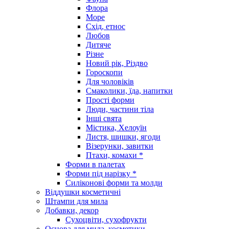
Флора
Море
Схід, етнос
Любов
Дитяче
Різне
Новий рік, Різдво
Гороскопи
Для чоловіків
Смаколики, їда, напитки
Прості форми
Люди, частини тіла
Інші свята
Містика, Хелоуїн
Листя, шишки, ягоди
Візерунки, завитки
Птахи, комахи *
Форми в палетах
Форми під нарізку *
Силіконові форми та молди
Віддушки косметичні
Штампи для мила
Добавки, декор
Сухоцвіти, сухофрукти
Основа для мила, косметики