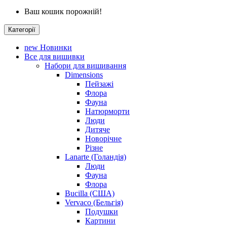
Ваш кошик порожній!
Категорії
new
Новинки
Все для вишивки
Набори для вишивання
Dimensions
Пейзажі
Флора
Фауна
Натюрморти
Люди
Дитяче
Новорічне
Різне
Lanarte (Голандія)
Люди
Фауна
Флора
Bucilla (США)
Vervaco (Бельгія)
Подушки
Картини