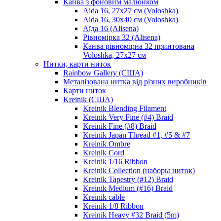
Канва з фоновим малюнком
Aida 16, 27х27 см (Voloshka)
Aida 16, 30х40 см (Voloshka)
Аїда 16 (Alisena)
Рівномірка 32 (Alisena)
Канва рівномірна 32 принтована
Voloshka, 27х27 см
Нитки, карти ниток
Rainbow Gallery (США)
Металізована нитка від різних виробників
Карти ниток
Kreinik (США)
Kreinik Blending Filament
Kreinik Very Fine (#4) Braid
Kreinik Fine (#8) Braid
Kreinik Japan Thread #1, #5 & #7
Kreinik Ombre
Kreinik Cord
Kreinik 1/16 Ribbon
Kreinik Collection (наборы ниток)
Kreinik Tapestry (#12) Braid
Kreinik Medium (#16) Braid
Kreinik cable
Kreinik 1/8 Ribbon
Kreinik Heavy #32 Braid (5m)