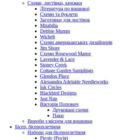
Схеми, листівки, книжки
Література по вишивці
Схеми та буклети
Заготовки для листівок
Mirabilia
Debbie Mumm
Wichelt
Схеми американських дизайнерів
Jim Shore
Cхеми Rosewood Manor
Lavender & Lace
Stoney Creek
Cottage Garden Samplings
Glendon Place
Alessandra Adelaide Needleworks
Ink Circles
Blackbird Designs
Just Nan
Вікторія Попович
Друковані схеми
Паки
Вироби з місцем для вишивки
Бісер, бісероплетіння
Набори для бісероплетіння
Ріоліс (Росія)