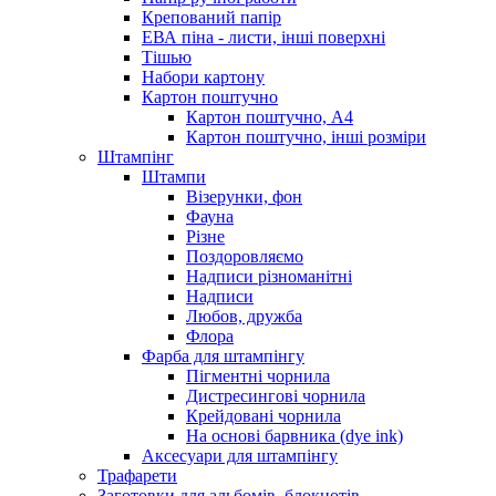
Крепований папір
ЕВА піна - листи, інші поверхні
Тішью
Набори картону
Картон поштучно
Картон поштучно, А4
Картон поштучно, інші розміри
Штампінг
Штампи
Візерунки, фон
Фауна
Різне
Поздоровляємо
Надписи різноманітні
Надписи
Любов, дружба
Флора
Фарба для штампінгу
Пігментні чорнила
Дистресингові чорнила
Крейдовані чорнила
На основі барвника (dye ink)
Аксесуари для штампінгу
Трафарети
Заготовки для альбомів, блокнотів