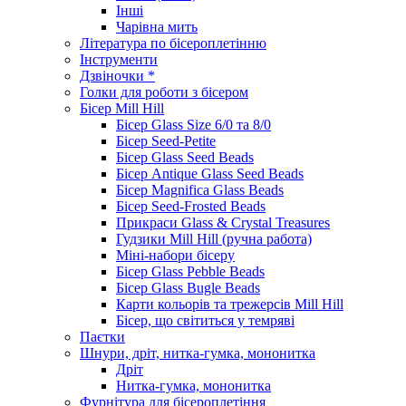
Інші
Чарівна мить
Література по бісероплетінню
Інструменти
Дзвіночки *
Голки для роботи з бісером
Бісер Mill Hill
Бісер Glass Size 6/0 та 8/0
Бісер Seed-Petite
Бісер Glass Seed Beads
Бісер Antique Glass Seed Beads
Бісер Magnifica Glass Beads
Бісер Seed-Frosted Beads
Прикраси Glass & Crystal Treasures
Гудзики Mill Hill (ручна работа)
Міні-набори бісеру
Бісер Glass Pebble Beads
Бісер Glass Bugle Beads
Карти кольорів та трежерсів Mill Hill
Бісер, що світиться у темряві
Паєтки
Шнури, дріт, нитка-гумка, мононитка
Дріт
Нитка-гумка, мононитка
Фурнітура для бісероплетіння