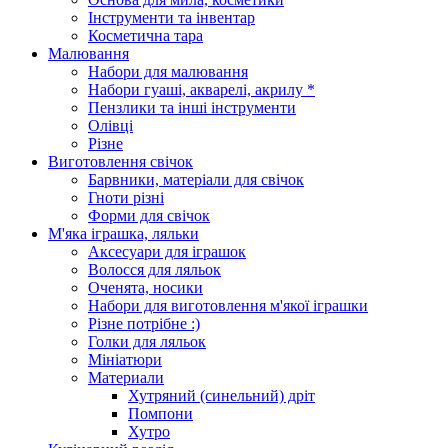
Інструменти та інвентар
Косметична тара
Малювання
Набори для малювання
Набори гуаші, акварелі, акрилу *
Пензлики та інші інструменти
Олівці
Різне
Виготовлення свічок
Барвники, матеріали для свічок
Гноти різні
Форми для свічок
М'яка іграшка, ляльки
Аксесуари для іграшок
Волосся для ляльок
Оченята, носики
Набори для виготовлення м'якої іграшки
Різне потрібне :)
Голки для ляльок
Мініатюри
Материали
Хутряний (синельний) дріт
Помпони
Хутро