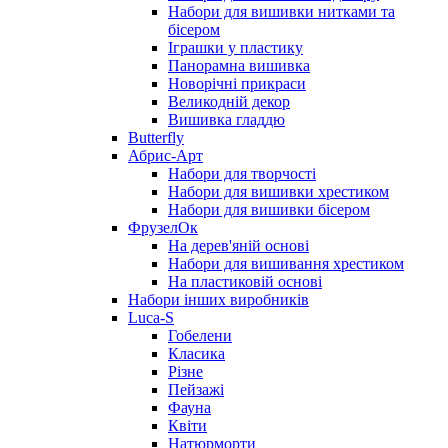
Набори для вишивки нитками та
бісером
Іграшки у пластику
Панорамна вишивка
Новорічні прикраси
Великодній декор
Вишивка гладдю
Butterfly
Абрис-Арт
Набори для творчості
Набори для вишивки хрестиком
Набори для вишивки бісером
ФрузелОк
На дерев'яній основі
Набори для вишивання хрестиком
На пластиковій основі
Набори інших виробників
Luca-S
Гобелени
Класика
Різне
Пейзажі
Фауна
Квіти
Натюрморти