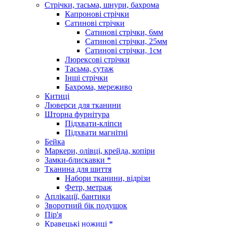
Стрічки, тасьма, шнури, бахрома
Капронові стрічки
Сатинові стрічки
Сатинові стрічки, 6мм
Сатинові стрічки, 25мм
Сатинові стрічки, 1см
Люрексові стрічки
Тасьма, сутаж
Інші стрічки
Бахрома, мереживо
Китиці
Люверси для тканини
Шторна фурнітура
Підхвати-кліпси
Підхвати магнітні
Бейка
Маркери, олівці, крейда, копіри
Замки-блискавки *
Тканина для шиття
Набори тканини, відрізи
Фетр, метраж
Аплікації, бантики
Зворотний бік подушок
Пір'я
Кравецькі ножиці *