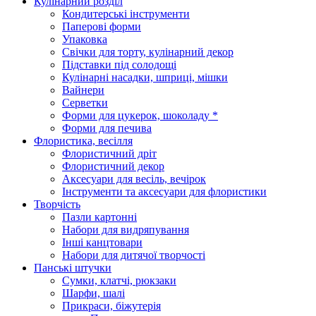
Кулінарний розділ
Кондитерські інструменти
Паперові форми
Упаковка
Свічки для торту, кулінарний декор
Підставки під солодощі
Кулінарні насадки, шприці, мішки
Вайнери
Серветки
Форми для цукерок, шоколаду *
Форми для печива
Флористика, весілля
Флористичний дріт
Флористичний декор
Аксесуари для весіль, вечірок
Інструменти та аксесуари для флористики
Творчість
Пазли картонні
Набори для видряпування
Інші канцтовари
Набори для дитячої творчості
Панські штучки
Сумки, клатчі, рюкзаки
Шарфи, шалі
Прикраси, біжутерія