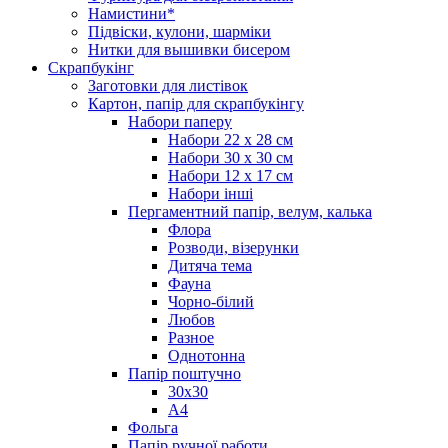
Намистини*
Підвіски, кулони, шарміки
Нитки для вышивки бисером
Скрапбукінг
Заготовки для листівок
Картон, папір для скрапбукінгу
Набори паперу
Набори 22 х 28 см
Набори 30 х 30 см
Набори 12 х 17 см
Набори інші
Пергаментний папір, велум, калька
Флора
Розводи, візерунки
Дитяча тема
Фауна
Чорно-білий
Любов
Разное
Однотонна
Папір поштучно
30х30
А4
Фольга
Папір ручної работи