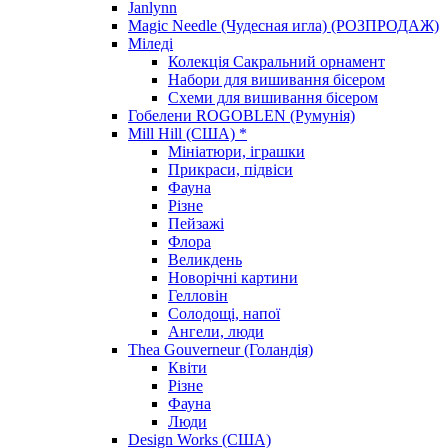
Janlynn
Magic Needle (Чудесная игла) (РОЗПРОДАЖ)
Міледі
Колекція Сакральний орнамент
Набори для вишивання бісером
Схеми для вишивання бісером
Гобелени ROGOBLEN (Румунія)
Mill Hill (США) *
Мініатюри, іграшки
Прикраси, підвіси
Фауна
Різне
Пейзажі
Флора
Великдень
Новорічні картини
Гелловін
Солодощі, напої
Ангели, люди
Thea Gouverneur (Голандія)
Квіти
Різне
Фауна
Люди
Design Works (США)