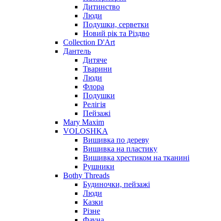
Дитинство
Люди
Подушки, серветки
Новий рік та Різдво
Collection D'Art
Дантель
Дитяче
Тварини
Люди
Флора
Подушки
Релігія
Пейзажі
Mary Maxim
VOLOSHKA
Вишивка по дереву
Вишивка на пластику
Вишивка хрестиком на тканині
Рушники
Bothy Threads
Будиночки, пейзажі
Люди
Казки
Різне
Фауна