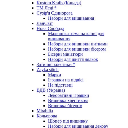
Kustom Krafts (Канада)
ТМ Леді *
Сузір'я Єдинорога
Набори для вишивання
ЛанСвіт
Нова Слобода
Малюнок-схема на канві для
вишивання
Набори для вишивки нитками
Набори для вишивки бісером
Бісерні мініатюри
Набори для шиття ляльок
Затишні хрестики *
Zayka stitch
Марки
Іграшки на підвісі
На підставці
ВДВ (Україна)
Декоративні іграшки
Вишивка хрестиком
Вишивка бісером
Mirabilia
Кольорова
Шопер під вишивку
Набори для вишивання декору