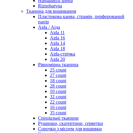
Наніашвілі Ірина
Riznobarvna
Тканина для вишивання
Пластикова канва, страмін, перфорований
папір
Aida / Аіда
Aida 11
Aida 16
Aida 14
Aida 18
Aida-стрічка
Aida 20
Рівномірна тканина
25 count
27 count
18 count
28 count
10 count
32 count
22 count
16 count
35 count
Спеціальні тканини
Рушники, скатертини, серветки
Сорочки з місцем для вишивки