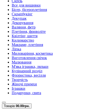
Скрізь
Все для вишивки
Бісер, бісероплетіння
Скрапбукінг
Декупаж
Декорування
Валяння, фетр
Плетіння, фриволіте
Квілтінг, шиття
Килимарство
Макраме, плетіння
Ліпка
Миловаріння, косметика
Виготовлення свічок
Малювання
М'яка іграшка, ляльки
Кулінарний розділ
Флористика, весілля
Творчість
Жіночі примхи
Іграшки
Подарунки, свята
Товарів
0
0.00грн.