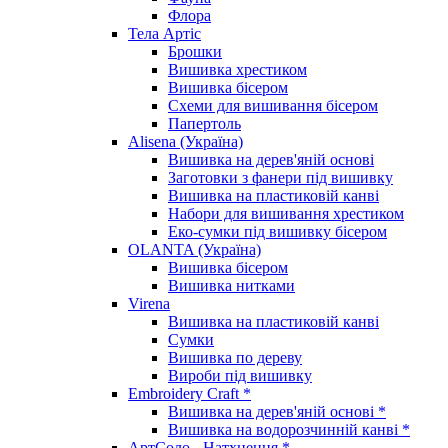
Флора
Тела Артіс
Брошки
Вишивка хрестиком
Вишивка бісером
Схеми для вишивання бісером
Папертоль
Alisena (Україна)
Вишивка на дерев'яній основі
Заготовки з фанери під вишивку
Вишивка на пластиковій канві
Набори для вишивання хрестиком
Еко-сумки під вишивку бісером
OLANTA (Україна)
Вишивка бісером
Вишивка нитками
Virena
Вишивка на пластиковій канві
Сумки
Вишивка по дереву
Вироби під вишивку
Embroidery Craft *
Вишивка на дерев'яній основі *
Вишивка на водорозчинній канві *
АртСоло - Натхнення *