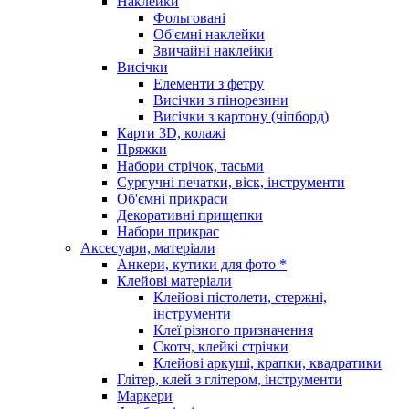
Наклейки
Фольговані
Об'ємні наклейки
Звичайні наклейки
Висічки
Елементи з фетру
Висічки з пінорезини
Висічки з картону (чіпборд)
Карти 3D, колажі
Пряжки
Набори стрічок, тасьми
Сургучні печатки, віск, інструменти
Об'ємні прикраси
Декоративні прищепки
Набори прикрас
Аксесуари, матеріали
Анкери, кутики для фото *
Клейові матеріали
Клейові пістолети, стержні,
інструменти
Клеї різного призначення
Скотч, клейкі стрічки
Клейові аркуші, крапки, квадратики
Глітер, клей з глітером, інструменти
Маркери