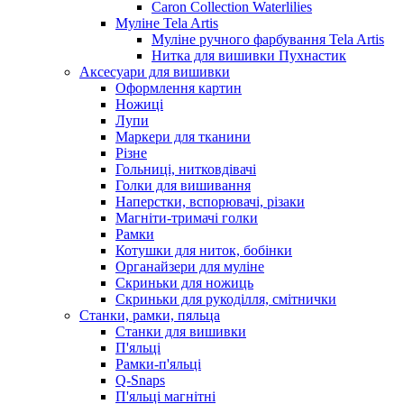
Caron Collection Waterlilies
Муліне Tela Artis
Муліне ручного фарбування Tela Artis
Нитка для вишивки Пухнастик
Аксесуари для вишивки
Оформлення картин
Ножиці
Лупи
Маркери для тканини
Різне
Гольниці, нитковдівачі
Голки для вишивання
Наперстки, вспорювачі, різаки
Магніти-тримачі голки
Рамки
Котушки для ниток, бобінки
Органайзери для муліне
Скриньки для ножиць
Скриньки для рукоділля, смітнички
Станки, рамки, пяльца
Станки для вишивки
П'яльці
Рамки-п'яльці
Q-Snaps
П'яльці магнітні