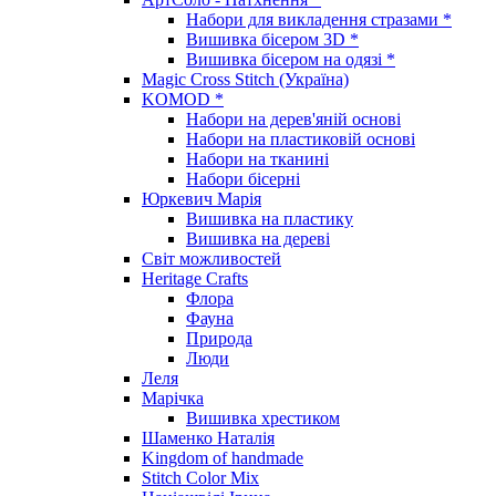
Набори для викладення стразами *
Вишивка бісером 3D *
Вишивка бісером на одязі *
Magic Cross Stitch (Україна)
KOMOD *
Набори на дерев'яній основі
Набори на пластиковій основі
Набори на тканині
Набори бісерні
Юркевич Марія
Вишивка на пластику
Вишивка на дереві
Світ можливостей
Heritage Crafts
Флора
Фауна
Природа
Люди
Леля
Марічка
Вишивка хрестиком
Шаменко Наталія
Kingdom of handmade
Stitch Color Mix