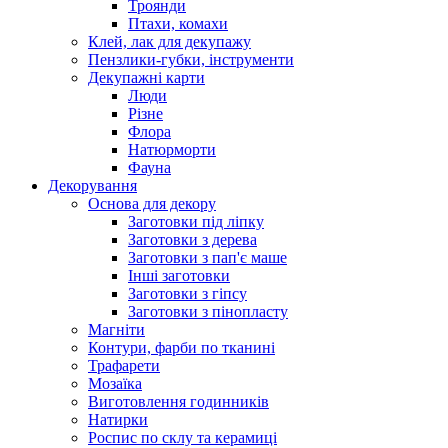
Троянди
Птахи, комахи
Клей, лак для декупажу
Пензлики-губки, інструменти
Декупажні карти
Люди
Різне
Флора
Натюрморти
Фауна
Декорування
Основа для декору
Заготовки під ліпку
Заготовки з дерева
Заготовки з пап'є маше
Інші заготовки
Заготовки з гіпсу
Заготовки з пінопласту
Магніти
Контури, фарби по тканині
Трафарети
Мозаїка
Виготовлення годинників
Натирки
Роспис по склу та керамиці