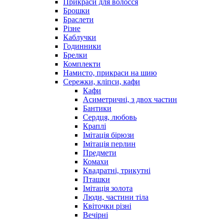
Прикраси для волосся
Брошки
Браслети
Різне
Каблучки
Годинники
Брелки
Комплекти
Намисто, прикраси на шию
Сережки, кліпси, кафи
Кафи
Асиметричні, з двох частин
Бантики
Сердця, любовь
Краплі
Імітація бірюзи
Імітація перлин
Предмети
Комахи
Квадратні, трикутні
Пташки
Імітація золота
Люди, частини тіла
Квіточки різні
Вечірні