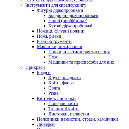
Інструменти для скрапбукингу
Фігурні діркопробивачі
Бордюрні діркопробивачі
Панчі (пробійники)
Кутові діркопробивачі
Ножиці, фігурні ножиці
Ножі, різаки
Різні інструменти
Машинки, ножі, папки
Папки, пластини для тиснення
Ножі
Машинки та приспособи для них
Прикраси
Брадси
Круги, квадрати
Квіти, флора
Свята
Різне
Квіточки, листочки
Паперові квіти
Тканинні квіти
Листочки, пелюстки
Половинки намистин, стрази, камінчики
Люверси