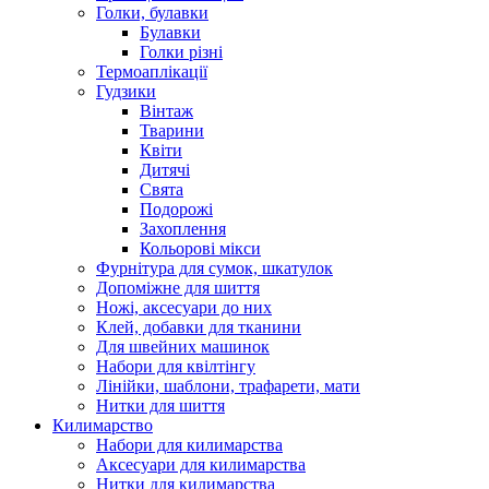
Голки, булавки
Булавки
Голки різні
Термоаплікації
Гудзики
Вінтаж
Тварини
Квіти
Дитячі
Свята
Подорожі
Захоплення
Кольорові мікси
Фурнітура для сумок, шкатулок
Допоміжне для шиття
Ножі, аксесуари до них
Клей, добавки для тканини
Для швейних машинок
Набори для квілтінгу
Лінійки, шаблони, трафарети, мати
Нитки для шиття
Килимарство
Набори для килимарства
Аксесуари для килимарства
Нитки для килимарства