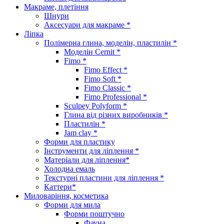
Макраме, плетіння
Шнури
Аксесуари для макраме *
Ліпка
Полімерна глина, моделін, пластилін *
Моделін Cernit *
Fimo *
Fimo Effect *
Fimo Soft *
Fimo Classic *
Fimo Professional *
Sculpey Polyform *
Глина від різних виробників *
Пластилін *
Jam clay *
Форми для пластику
Інструменти для ліплення *
Матеріали для ліплення*
Холодна емаль
Текстурні пластини для ліплення *
Каттери*
Миловаріння, косметика
Форми для мила
Форми поштучно
Фауна