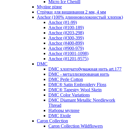
Micro Ice Chenill
Муліне різне
Стрічки для вишивання 2 мм, 4 мм
Anchor (100% длинноволокнистый хлопок)
Anchor (#1-99)
Anchor (#100-189)
Anchor (#203-298)
Anchor (#300-399)
Anchor (#400-899)
Anchor (#900-979)
Anchor (#1001-1098)
Anchor (#1201-9575)
DMC
DMC хлопчатобумажная нить art.177
DMC - металлизированая нить
DMC Perle Cotton
DMC® Satin Embroidery Floss
DMC® Tapestry Wool Skein
DMC Color Variations
DMC Diamant Metallic Needlework
Thread
Наборы мулине
DMC Etoile
Caron Collection
Caron Collection Wildflowers