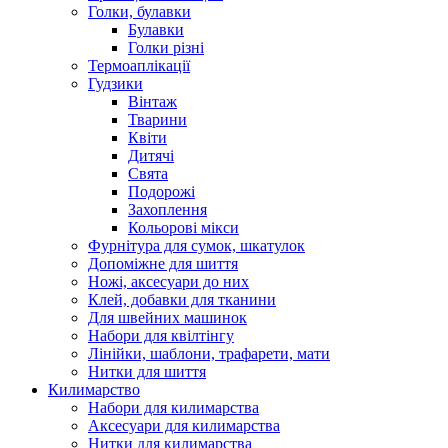
Голки, булавки
Булавки
Голки різні
Термоаплікації
Гудзики
Вінтаж
Тварини
Квіти
Дитячі
Свята
Подорожі
Захоплення
Кольорові мікси
Фурнітура для сумок, шкатулок
Допоміжне для шиття
Ножі, аксесуари до них
Клей, добавки для тканини
Для швейних машинок
Набори для квілтінгу
Лінійки, шаблони, трафарети, мати
Нитки для шиття
Килимарство
Набори для килимарства
Аксесуари для килимарства
Нитки для килимарства