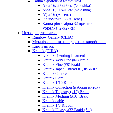
Канва з фоновим малюнком
Aida 16, 27х27 см (Voloshka)
Aida 16, 30х40 см (Voloshka)
Аїда 16 (Alisena)
Рівномірка 32 (Alisena)
Канва рівномірна 32 принтована
Voloshka, 27х27 см
Нитки, карти ниток
Rainbow Gallery (США)
Металізована нитка від різних виробників
Карти ниток
Kreinik (США)
Kreinik Blending Filament
Kreinik Very Fine (#4) Braid
Kreinik Fine (#8) Braid
Kreinik Japan Thread #1, #5 & #7
Kreinik Ombre
Kreinik Cord
Kreinik 1/16 Ribbon
Kreinik Collection (наборы ниток)
Kreinik Tapestry (#12) Braid
Kreinik Medium (#16) Braid
Kreinik cable
Kreinik 1/8 Ribbon
Kreinik Heavy #32 Braid (5m)