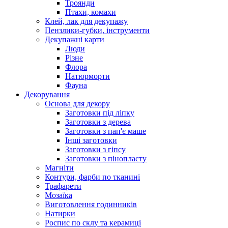
Троянди
Птахи, комахи
Клей, лак для декупажу
Пензлики-губки, інструменти
Декупажні карти
Люди
Різне
Флора
Натюрморти
Фауна
Декорування
Основа для декору
Заготовки під ліпку
Заготовки з дерева
Заготовки з пап'є маше
Інші заготовки
Заготовки з гіпсу
Заготовки з пінопласту
Магніти
Контури, фарби по тканині
Трафарети
Мозаїка
Виготовлення годинників
Натирки
Роспис по склу та керамиці