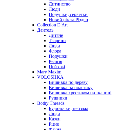
Дитинство
Люди
Подушки, серветки
Новий рік та Різдво
Collection D'Art
Дантель
Дитяче
Тварини
Люди
Флора
Подушки
Релігія
Пейзажі
Mary Maxim
VOLOSHKA
Вишивка по дереву
Вишивка на пластику
Вишивка хрестиком на тканині
Рушники
Bothy Threads
Будиночки, пейзажі
Люди
Казки
Різне
Фауна