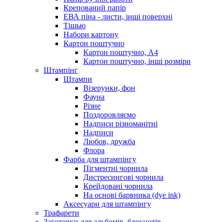
Крепований папір
ЕВА піна - листи, інші поверхні
Тішью
Набори картону
Картон поштучно
Картон поштучно, А4
Картон поштучно, інші розміри
Штампінг
Штампи
Візерунки, фон
Фауна
Різне
Поздоровляємо
Надписи різноманітні
Надписи
Любов, дружба
Флора
Фарба для штампінгу
Пігментні чорнила
Дистресингові чорнила
Крейдовані чорнила
На основі барвника (dye ink)
Аксесуари для штампінгу
Трафарети
Заготовки для альбомів, блокнотів