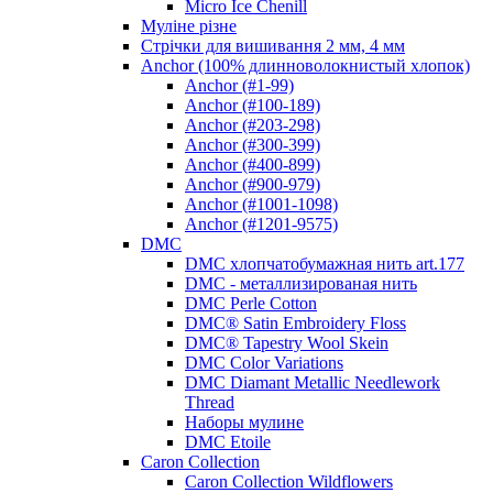
Micro Ice Chenill
Муліне різне
Стрічки для вишивання 2 мм, 4 мм
Anchor (100% длинноволокнистый хлопок)
Anchor (#1-99)
Anchor (#100-189)
Anchor (#203-298)
Anchor (#300-399)
Anchor (#400-899)
Anchor (#900-979)
Anchor (#1001-1098)
Anchor (#1201-9575)
DMC
DMC хлопчатобумажная нить art.177
DMC - металлизированая нить
DMC Perle Cotton
DMC® Satin Embroidery Floss
DMC® Tapestry Wool Skein
DMC Color Variations
DMC Diamant Metallic Needlework
Thread
Наборы мулине
DMC Etoile
Caron Collection
Caron Collection Wildflowers