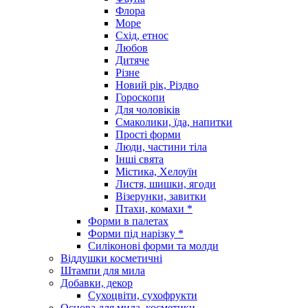
Флора
Море
Схід, етнос
Любов
Дитяче
Різне
Новий рік, Різдво
Гороскопи
Для чоловіків
Смаколики, їда, напитки
Прості форми
Люди, частини тіла
Інші свята
Містика, Хелоуїн
Листя, шишки, ягоди
Візерунки, завитки
Птахи, комахи *
Форми в палетах
Форми під нарізку *
Силіконові форми та молди
Віддушки косметичні
Штампи для мила
Добавки, декор
Сухоцвіти, сухофрукти
Основа для мила, косметики