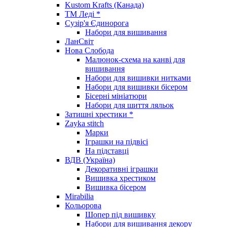
Kustom Krafts (Канада)
ТМ Леді *
Сузір'я Єдинорога
Набори для вишивання
ЛанСвіт
Нова Слобода
Малюнок-схема на канві для
вишивання
Набори для вишивки нитками
Набори для вишивки бісером
Бісерні мініатюри
Набори для шиття ляльок
Затишні хрестики *
Zayka stitch
Марки
Іграшки на підвісі
На підставці
ВДВ (Україна)
Декоративні іграшки
Вишивка хрестиком
Вишивка бісером
Mirabilia
Кольорова
Шопер під вишивку
Набори для вишивання декору