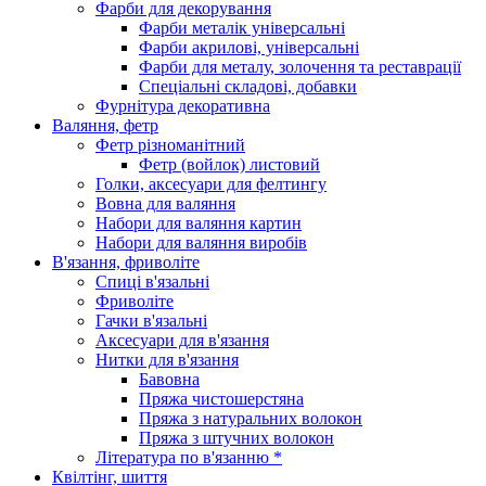
Фарби для декорування
Фарби металік універсальні
Фарби акрилові, універсальні
Фарби для металу, золочення та реставрації
Спеціальні складові, добавки
Фурнітура декоративна
Валяння, фетр
Фетр різноманітний
Фетр (войлок) листовий
Голки, аксесуари для фелтингу
Вовна для валяння
Набори для валяння картин
Набори для валяння виробів
В'язання, фриволіте
Спиці в'язальні
Фриволіте
Гачки в'язальні
Аксесуари для в'язання
Нитки для в'язання
Бавовна
Пряжа чистошерстяна
Пряжа з натуральних волокон
Пряжа з штучних волокон
Література по в'язанню *
Квілтінг, шиття