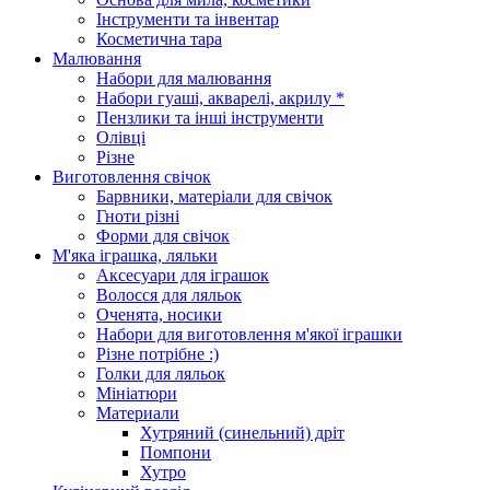
Інструменти та інвентар
Косметична тара
Малювання
Набори для малювання
Набори гуаші, акварелі, акрилу *
Пензлики та інші інструменти
Олівці
Різне
Виготовлення свічок
Барвники, матеріали для свічок
Гноти різні
Форми для свічок
М'яка іграшка, ляльки
Аксесуари для іграшок
Волосся для ляльок
Оченята, носики
Набори для виготовлення м'якої іграшки
Різне потрібне :)
Голки для ляльок
Мініатюри
Материали
Хутряний (синельний) дріт
Помпони
Хутро