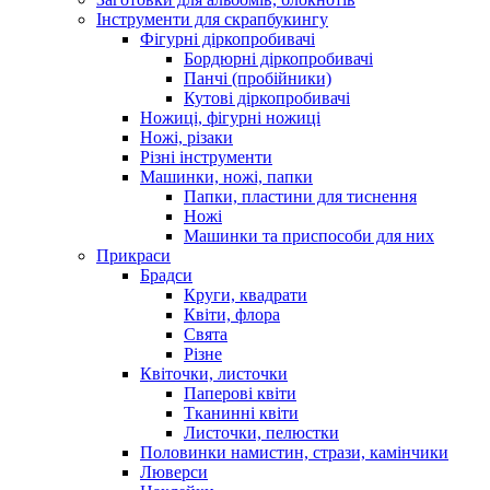
Інструменти для скрапбукингу
Фігурні діркопробивачі
Бордюрні діркопробивачі
Панчі (пробійники)
Кутові діркопробивачі
Ножиці, фігурні ножиці
Ножі, різаки
Різні інструменти
Машинки, ножі, папки
Папки, пластини для тиснення
Ножі
Машинки та приспособи для них
Прикраси
Брадси
Круги, квадрати
Квіти, флора
Свята
Різне
Квіточки, листочки
Паперові квіти
Тканинні квіти
Листочки, пелюстки
Половинки намистин, стрази, камінчики
Люверси