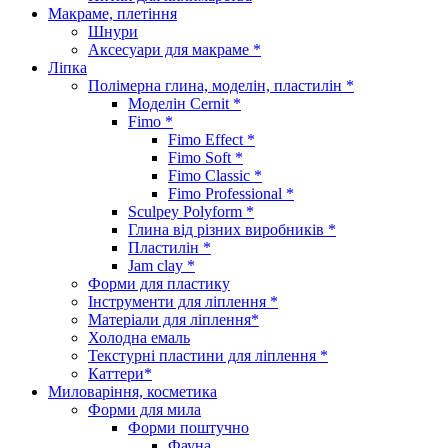
Макраме, плетіння
Шнури
Аксесуари для макраме *
Ліпка
Полімерна глина, моделін, пластилін *
Моделін Cernit *
Fimo *
Fimo Effect *
Fimo Soft *
Fimo Classic *
Fimo Professional *
Sculpey Polyform *
Глина від різних виробників *
Пластилін *
Jam clay *
Форми для пластику
Інструменти для ліплення *
Матеріали для ліплення*
Холодна емаль
Текстурні пластини для ліплення *
Каттери*
Миловаріння, косметика
Форми для мила
Форми поштучно
Фауна