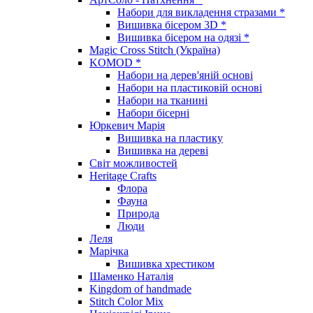
Набори для викладення стразами *
Вишивка бісером 3D *
Вишивка бісером на одязі *
Magic Cross Stitch (Україна)
KOMOD *
Набори на дерев'яній основі
Набори на пластиковій основі
Набори на тканині
Набори бісерні
Юркевич Марія
Вишивка на пластику
Вишивка на дереві
Світ можливостей
Heritage Crafts
Флора
Фауна
Природа
Люди
Леля
Марічка
Вишивка хрестиком
Шаменко Наталія
Kingdom of handmade
Stitch Color Mix