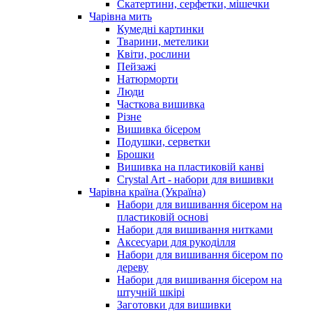
Скатертини, серфетки, мішечки
Чарiвна мить
Кумедні картинки
Тварини, метелики
Квіти, рослини
Пейзажі
Натюрморти
Люди
Часткова вишивка
Різне
Вишивка бісером
Подушки, серветки
Брошки
Вишивка на пластиковій канві
Crystal Art - набори для вишивки
Чарівна країна (Україна)
Набори для вишивання бісером на
пластиковій основі
Набори для вишивання нитками
Аксесуари для рукоділля
Набори для вишивання бісером по
дереву
Набори для вишивання бісером на
штучній шкірі
Заготовки для вишивки