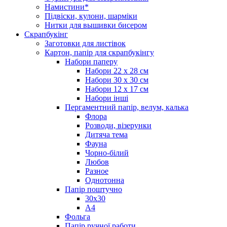
Намистини*
Підвіски, кулони, шарміки
Нитки для вышивки бисером
Скрапбукінг
Заготовки для листівок
Картон, папір для скрапбукінгу
Набори паперу
Набори 22 х 28 см
Набори 30 х 30 см
Набори 12 х 17 см
Набори інші
Пергаментний папір, велум, калька
Флора
Розводи, візерунки
Дитяча тема
Фауна
Чорно-білий
Любов
Разное
Однотонна
Папір поштучно
30х30
А4
Фольга
Папір ручної работи