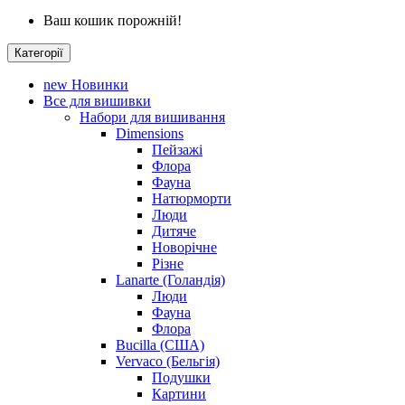
Ваш кошик порожній!
Категорії
new
Новинки
Все для вишивки
Набори для вишивання
Dimensions
Пейзажі
Флора
Фауна
Натюрморти
Люди
Дитяче
Новорічне
Різне
Lanarte (Голандія)
Люди
Фауна
Флора
Bucilla (США)
Vervaco (Бельгія)
Подушки
Картини