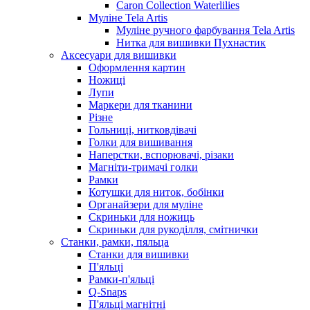
Caron Collection Waterlilies
Муліне Tela Artis
Муліне ручного фарбування Tela Artis
Нитка для вишивки Пухнастик
Аксесуари для вишивки
Оформлення картин
Ножиці
Лупи
Маркери для тканини
Різне
Гольниці, нитковдівачі
Голки для вишивання
Наперстки, вспорювачі, різаки
Магніти-тримачі голки
Рамки
Котушки для ниток, бобінки
Органайзери для муліне
Скриньки для ножиць
Скриньки для рукоділля, смітнички
Станки, рамки, пяльца
Станки для вишивки
П'яльці
Рамки-п'яльці
Q-Snaps
П'яльці магнітні