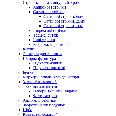
Стрічки, тасьма, шнури, бахрома
Капронові стрічки
Сатинові стрічки
Сатинові стрічки, 6мм
Сатинові стрічки, 25мм
Сатинові стрічки, 1см
Люрексові стрічки
Тасьма, сутаж
Інші стрічки
Бахрома, мереживо
Китиці
Люверси для тканини
Шторна фурнітура
Підхвати-кліпси
Підхвати магнітні
Бейка
Маркери, олівці, крейда, копіри
Замки-блискавки *
Тканина для шиття
Набори тканини, відрізи
Фетр, метраж
Аплікації, бантики
Зворотний бік подушок
Пір'я
Кравецькі ножиці *