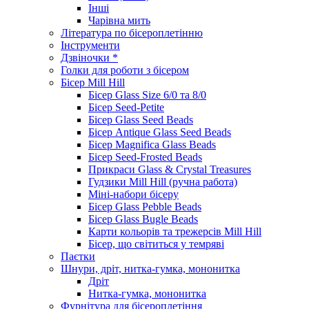
Інші
Чарівна мить
Література по бісероплетінню
Інструменти
Дзвіночки *
Голки для роботи з бісером
Бісер Mill Hill
Бісер Glass Size 6/0 та 8/0
Бісер Seed-Petite
Бісер Glass Seed Beads
Бісер Antique Glass Seed Beads
Бісер Magnifica Glass Beads
Бісер Seed-Frosted Beads
Прикраси Glass & Crystal Treasures
Гудзики Mill Hill (ручна работа)
Міні-набори бісеру
Бісер Glass Pebble Beads
Бісер Glass Bugle Beads
Карти кольорів та трежерсів Mill Hill
Бісер, що світиться у темряві
Паєтки
Шнури, дріт, нитка-гумка, мононитка
Дріт
Нитка-гумка, мононитка
Фурнітура для бісероплетіння