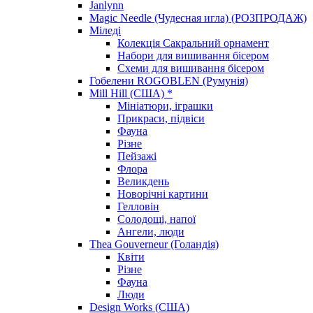
Janlynn
Magic Needle (Чудесная игла) (РОЗПРОДАЖ)
Міледі
Колекція Сакральний орнамент
Набори для вишивання бісером
Схеми для вишивання бісером
Гобелени ROGOBLEN (Румунія)
Mill Hill (США) *
Мініатюри, іграшки
Прикраси, підвіси
Фауна
Різне
Пейзажі
Флора
Великдень
Новорічні картини
Гелловін
Солодощі, напої
Ангели, люди
Thea Gouverneur (Голандія)
Квіти
Різне
Фауна
Люди
Design Works (США)