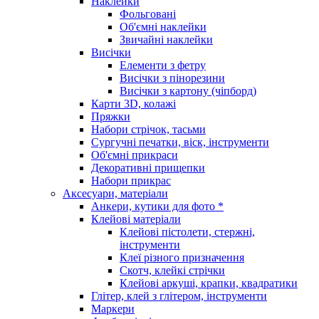
Наклейки
Фольговані
Об'ємні наклейки
Звичайні наклейки
Висічки
Елементи з фетру
Висічки з пінорезини
Висічки з картону (чіпборд)
Карти 3D, колажі
Пряжки
Набори стрічок, тасьми
Сургучні печатки, віск, інструменти
Об'ємні прикраси
Декоративні прищепки
Набори прикрас
Аксесуари, матеріали
Анкери, кутики для фото *
Клейові матеріали
Клейові пістолети, стержні,
інструменти
Клеї різного призначення
Скотч, клейкі стрічки
Клейові аркуші, крапки, квадратики
Глітер, клей з глітером, інструменти
Маркери