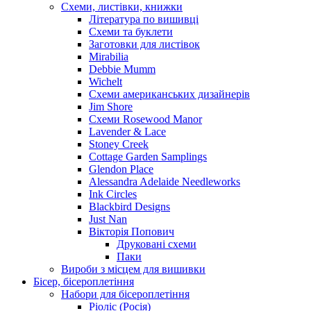
Схеми, листівки, книжки
Література по вишивці
Схеми та буклети
Заготовки для листівок
Mirabilia
Debbie Mumm
Wichelt
Схеми американських дизайнерів
Jim Shore
Cхеми Rosewood Manor
Lavender & Lace
Stoney Creek
Cottage Garden Samplings
Glendon Place
Alessandra Adelaide Needleworks
Ink Circles
Blackbird Designs
Just Nan
Вікторія Попович
Друковані схеми
Паки
Вироби з місцем для вишивки
Бісер, бісероплетіння
Набори для бісероплетіння
Ріоліс (Росія)