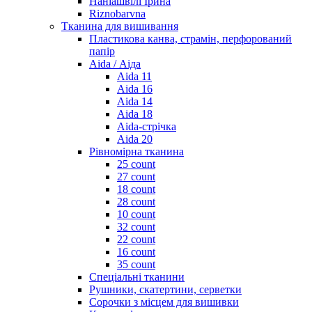
Наніашвілі Ірина
Riznobarvna
Тканина для вишивання
Пластикова канва, страмін, перфорований
папір
Aida / Аіда
Aida 11
Aida 16
Aida 14
Aida 18
Aida-стрічка
Aida 20
Рівномірна тканина
25 count
27 count
18 count
28 count
10 count
32 count
22 count
16 count
35 count
Спеціальні тканини
Рушники, скатертини, серветки
Сорочки з місцем для вишивки