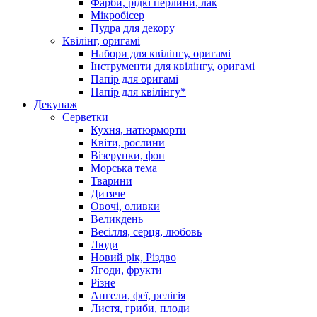
Фарби, рідкі перлини, лак
Мікробісер
Пудра для декору
Квілінг, оригамі
Набори для квілінгу, оригамі
Інструменти для квілінгу, оригамі
Папір для оригамі
Папір для квілінгу*
Декупаж
Серветки
Кухня, натюрморти
Квіти, рослини
Візерунки, фон
Морська тема
Тварини
Дитяче
Овочі, оливки
Великдень
Весілля, серця, любовь
Люди
Новий рік, Різдво
Ягоди, фрукти
Різне
Ангели, феї, релігія
Листя, гриби, плоди