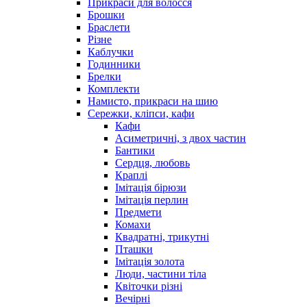
Прикраси для волосся
Брошки
Браслети
Різне
Каблучки
Годинники
Брелки
Комплекти
Намисто, прикраси на шию
Сережки, кліпси, кафи
Кафи
Асиметричні, з двох частин
Бантики
Сердця, любовь
Краплі
Імітація бірюзи
Імітація перлин
Предмети
Комахи
Квадратні, трикутні
Пташки
Імітація золота
Люди, частини тіла
Квіточки різні
Вечірні