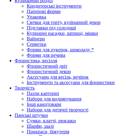
Кулінарний розділ
Кондитерські інструменти
Паперові форми
Упаковка
Свічки для торту, кулінарний декор
Підставки під солодощі
Кулінарні насадки, шприці, мішки
Вайнери
Серветки
Форми для цукерок, шоколаду *
Форми для печива
Флористика, весілля
Флористичний дріт
Флористичний декор
Аксесуари для весіль, вечірок
Інструменти та аксесуари для флористики
Творчість
Пазли картонні
Набори для видряпування
Інші канцтовари
Набори для дитячої творчості
Панські штучки
Сумки, клатчі, рюкзаки
Шарфи, шалі
Прикраси, біжутерія