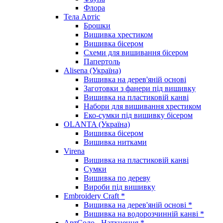
Флора
Тела Артіс
Брошки
Вишивка хрестиком
Вишивка бісером
Схеми для вишивання бісером
Папертоль
Alisena (Україна)
Вишивка на дерев'яній основі
Заготовки з фанери під вишивку
Вишивка на пластиковій канві
Набори для вишивання хрестиком
Еко-сумки під вишивку бісером
OLANTA (Україна)
Вишивка бісером
Вишивка нитками
Virena
Вишивка на пластиковій канві
Сумки
Вишивка по дереву
Вироби під вишивку
Embroidery Craft *
Вишивка на дерев'яній основі *
Вишивка на водорозчинній канві *
АртСоло - Натхнення *