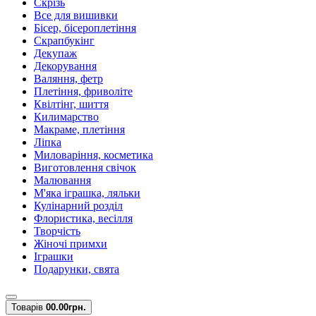
Скрізь
Все для вишивки
Бісер, бісероплетіння
Скрапбукінг
Декупаж
Декорування
Валяння, фетр
Плетіння, фриволіте
Квілтінг, шиття
Килимарство
Макраме, плетіння
Ліпка
Миловаріння, косметика
Виготовлення свічок
Малювання
М'яка іграшка, ляльки
Кулінарний розділ
Флористика, весілля
Творчість
Жіночі примхи
Іграшки
Подарунки, свята
Товарів
0
0.00грн.