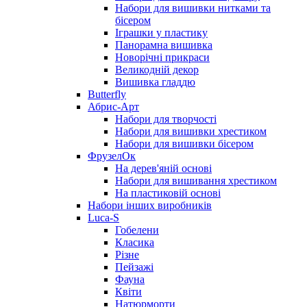
Набори для вишивки нитками та
бісером
Іграшки у пластику
Панорамна вишивка
Новорічні прикраси
Великодній декор
Вишивка гладдю
Butterfly
Абрис-Арт
Набори для творчості
Набори для вишивки хрестиком
Набори для вишивки бісером
ФрузелОк
На дерев'яній основі
Набори для вишивання хрестиком
На пластиковій основі
Набори інших виробників
Luca-S
Гобелени
Класика
Різне
Пейзажі
Фауна
Квіти
Натюрморти