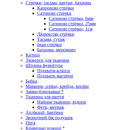
Стрічки, тасьма, шнури, бахрома
Капронові стрічки
Сатинові стрічки
Сатинові стрічки, 6мм
Сатинові стрічки, 25мм
Сатинові стрічки, 1см
Люрексові стрічки
Тасьма, сутаж
Інші стрічки
Бахрома, мереживо
Китиці
Люверси для тканини
Шторна фурнітура
Підхвати-кліпси
Підхвати магнітні
Бейка
Маркери, олівці, крейда, копіри
Замки-блискавки *
Тканина для шиття
Набори тканини, відрізи
Фетр, метраж
Аплікації, бантики
Зворотний бік подушок
Пір'я
Кравецькі ножиці *