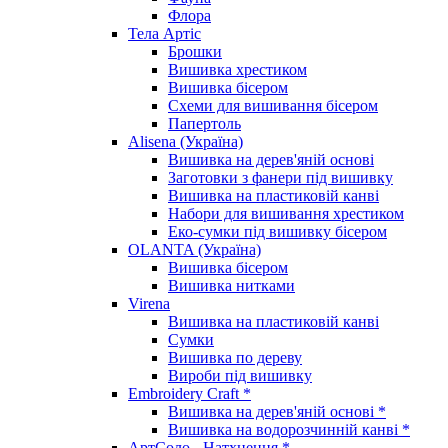
Флора
Тела Артіс
Брошки
Вишивка хрестиком
Вишивка бісером
Схеми для вишивання бісером
Папертоль
Alisena (Україна)
Вишивка на дерев'яній основі
Заготовки з фанери під вишивку
Вишивка на пластиковій канві
Набори для вишивання хрестиком
Еко-сумки під вишивку бісером
OLANTA (Україна)
Вишивка бісером
Вишивка нитками
Virena
Вишивка на пластиковій канві
Сумки
Вишивка по дереву
Вироби під вишивку
Embroidery Craft *
Вишивка на дерев'яній основі *
Вишивка на водорозчинній канві *
АртСоло - Натхнення *