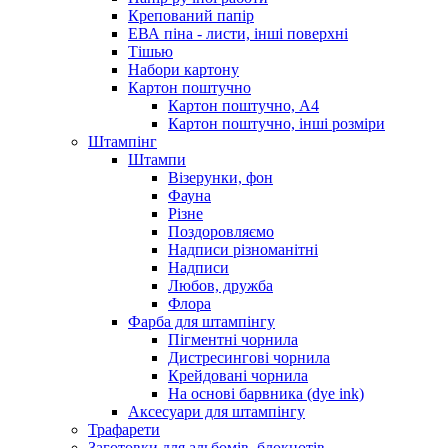
Крепований папір
ЕВА піна - листи, інші поверхні
Тішью
Набори картону
Картон поштучно
Картон поштучно, А4
Картон поштучно, інші розміри
Штампінг
Штампи
Візерунки, фон
Фауна
Різне
Поздоровляємо
Надписи різноманітні
Надписи
Любов, дружба
Флора
Фарба для штампінгу
Пігментні чорнила
Дистресингові чорнила
Крейдовані чорнила
На основі барвника (dye ink)
Аксесуари для штампінгу
Трафарети
Заготовки для альбомів, блокнотів