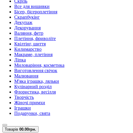
Скрізь
Все для вишивки
Бісер, бісероплетіння
Скрапбукінг
Декупаж
Декорування
Валяння, фетр
Плетіння, фриволіте
Квілтінг, шиття
Килимарство
Макраме, плетіння
Ліпка
Миловаріння, косметика
Виготовлення свічок
Малювання
М'яка іграшка, ляльки
Кулінарний розділ
Флористика, весілля
Творчість
Жіночі примхи
Іграшки
Подарунки, свята
Товарів
0
0.00грн.