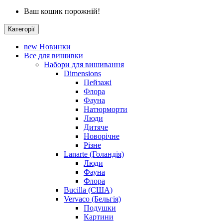
Ваш кошик порожній!
Категорії
new
Новинки
Все для вишивки
Набори для вишивання
Dimensions
Пейзажі
Флора
Фауна
Натюрморти
Люди
Дитяче
Новорічне
Різне
Lanarte (Голандія)
Люди
Фауна
Флора
Bucilla (США)
Vervaco (Бельгія)
Подушки
Картини