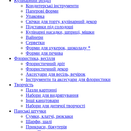
Кулінарний розділ
Кондитерські інструменти
Паперові форми
Упаковка
Свічки для торту, кулінарний декор
Підставки під солодощі
Кулінарні насадки, шприці, мішки
Вайнери
Серветки
Форми для цукерок, шоколаду *
Форми для печива
Флористика, весілля
Флористичний дріт
Флористичний декор
Аксесуари для весіль, вечірок
Інструменти та аксесуари для флористики
Творчість
Пазли картонні
Набори для видряпування
Інші канцтовари
Набори для дитячої творчості
Панські штучки
Сумки, клатчі, рюкзаки
Шарфи, шалі
Прикраси, біжутерія