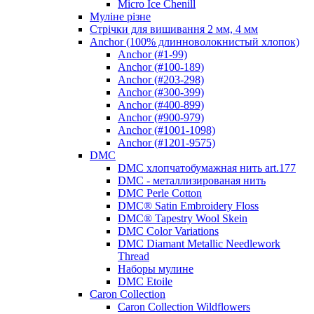
Micro Ice Chenill
Муліне різне
Стрічки для вишивання 2 мм, 4 мм
Anchor (100% длинноволокнистый хлопок)
Anchor (#1-99)
Anchor (#100-189)
Anchor (#203-298)
Anchor (#300-399)
Anchor (#400-899)
Anchor (#900-979)
Anchor (#1001-1098)
Anchor (#1201-9575)
DMC
DMC хлопчатобумажная нить art.177
DMC - металлизированая нить
DMC Perle Cotton
DMC® Satin Embroidery Floss
DMC® Tapestry Wool Skein
DMC Color Variations
DMC Diamant Metallic Needlework
Thread
Наборы мулине
DMC Etoile
Caron Collection
Caron Collection Wildflowers