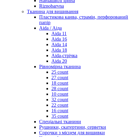
Наніашвілі Ірина
Riznobarvna
Тканина для вишивання
Пластикова канва, страмін, перфорований
папір
Aida / Аіда
Aida 11
Aida 16
Aida 14
Aida 18
Aida-стрічка
Aida 20
Рівномірна тканина
25 count
27 count
18 count
28 count
10 count
32 count
22 count
16 count
35 count
Спеціальні тканини
Рушники, скатертини, серветки
Сорочки з місцем для вишивки