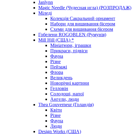
Janlynn
Magic Needle (Чудесная игла) (РОЗПРОДАЖ)
Міледі
Колекція Сакральний орнамент
Набори для вишивання бісером
Схеми для вишивання бісером
Гобелени ROGOBLEN (Румунія)
Mill Hill (США) *
Мініатюри, іграшки
Прикраси, підвіси
Фауна
Різне
Пейзажі
Флора
Великдень
Новорічні картини
Гелловін
Солодощі, напої
Ангели, люди
Thea Gouverneur (Голандія)
Квіти
Різне
Фауна
Люди
Design Works (США)