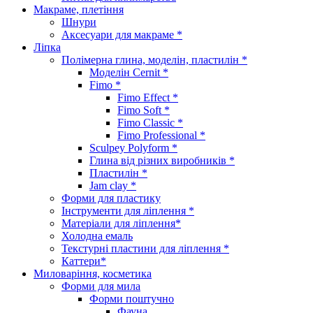
Макраме, плетіння
Шнури
Аксесуари для макраме *
Ліпка
Полімерна глина, моделін, пластилін *
Моделін Cernit *
Fimo *
Fimo Effect *
Fimo Soft *
Fimo Classic *
Fimo Professional *
Sculpey Polyform *
Глина від різних виробників *
Пластилін *
Jam clay *
Форми для пластику
Інструменти для ліплення *
Матеріали для ліплення*
Холодна емаль
Текстурні пластини для ліплення *
Каттери*
Миловаріння, косметика
Форми для мила
Форми поштучно
Фауна