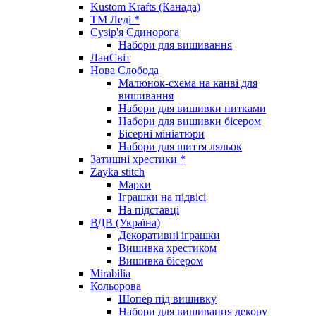
Kustom Krafts (Канада)
ТМ Леді *
Сузір'я Єдинорога
Набори для вишивання
ЛанСвіт
Нова Слобода
Малюнок-схема на канві для
вишивання
Набори для вишивки нитками
Набори для вишивки бісером
Бісерні мініатюри
Набори для шиття ляльок
Затишні хрестики *
Zayka stitch
Марки
Іграшки на підвісі
На підставці
ВДВ (Україна)
Декоративні іграшки
Вишивка хрестиком
Вишивка бісером
Mirabilia
Кольорова
Шопер під вишивку
Набори для вишивання декору