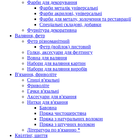
Фарби для декорування
Фарби металік універсальні
Фарби акрилові, універсальні
Фарби для металу, золочення та реставрації
Спеціальні складові, добавки
Фурнітура декоративна
Валяння, фетр
Фетр різноманітний
Фетр (войлок) листовий
Голки, аксесуари для фелтингу
Вовна для валяння
Набори для валяння картин
Набори для валяння виробів
В'язання, фриволіте
Спиці в'язальні
Фриволіте
Гачки в'язальні
Аксесуари для в'язання
Нитки для в'язання
Бавовна
Пряжа чистошерстяна
Пряжа з натуральних волокон
Пряжа з штучних волокон
Література по в'язанню *
Квілтінг, шиття