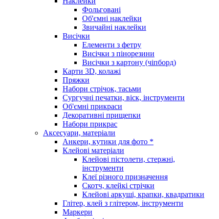
Наклейки
Фольговані
Об'ємні наклейки
Звичайні наклейки
Висічки
Елементи з фетру
Висічки з пінорезини
Висічки з картону (чіпборд)
Карти 3D, колажі
Пряжки
Набори стрічок, тасьми
Сургучні печатки, віск, інструменти
Об'ємні прикраси
Декоративні прищепки
Набори прикрас
Аксесуари, матеріали
Анкери, кутики для фото *
Клейові матеріали
Клейові пістолети, стержні,
інструменти
Клеї різного призначення
Скотч, клейкі стрічки
Клейові аркуші, крапки, квадратики
Глітер, клей з глітером, інструменти
Маркери