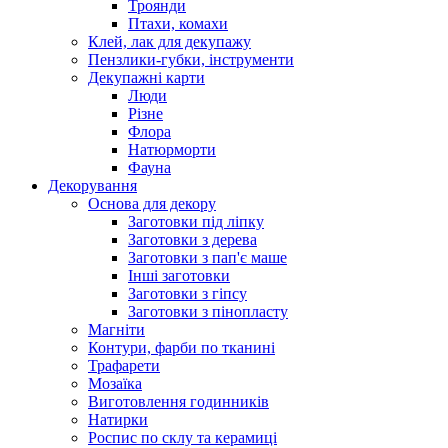
Троянди
Птахи, комахи
Клей, лак для декупажу
Пензлики-губки, інструменти
Декупажні карти
Люди
Різне
Флора
Натюрморти
Фауна
Декорування
Основа для декору
Заготовки під ліпку
Заготовки з дерева
Заготовки з пап'є маше
Інші заготовки
Заготовки з гіпсу
Заготовки з пінопласту
Магніти
Контури, фарби по тканині
Трафарети
Мозаїка
Виготовлення годинників
Натирки
Роспис по склу та керамиці