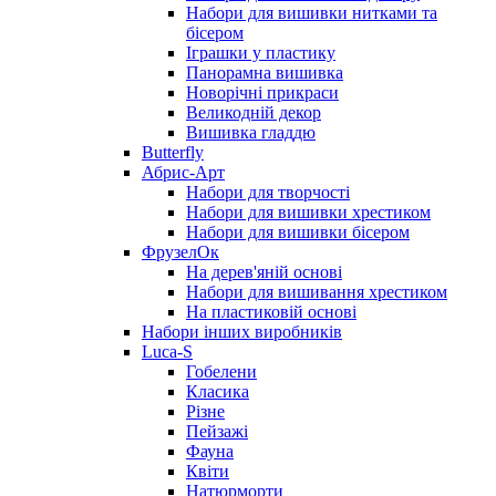
Набори для вишивки нитками та
бісером
Іграшки у пластику
Панорамна вишивка
Новорічні прикраси
Великодній декор
Вишивка гладдю
Butterfly
Абрис-Арт
Набори для творчості
Набори для вишивки хрестиком
Набори для вишивки бісером
ФрузелОк
На дерев'яній основі
Набори для вишивання хрестиком
На пластиковій основі
Набори інших виробників
Luca-S
Гобелени
Класика
Різне
Пейзажі
Фауна
Квіти
Натюрморти