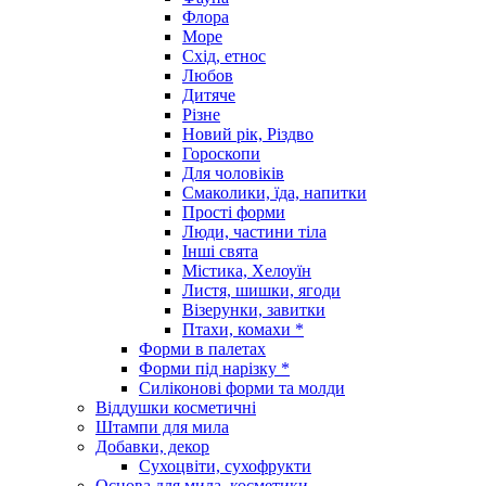
Флора
Море
Схід, етнос
Любов
Дитяче
Різне
Новий рік, Різдво
Гороскопи
Для чоловіків
Смаколики, їда, напитки
Прості форми
Люди, частини тіла
Інші свята
Містика, Хелоуїн
Листя, шишки, ягоди
Візерунки, завитки
Птахи, комахи *
Форми в палетах
Форми під нарізку *
Силіконові форми та молди
Віддушки косметичні
Штампи для мила
Добавки, декор
Сухоцвіти, сухофрукти
Основа для мила, косметики