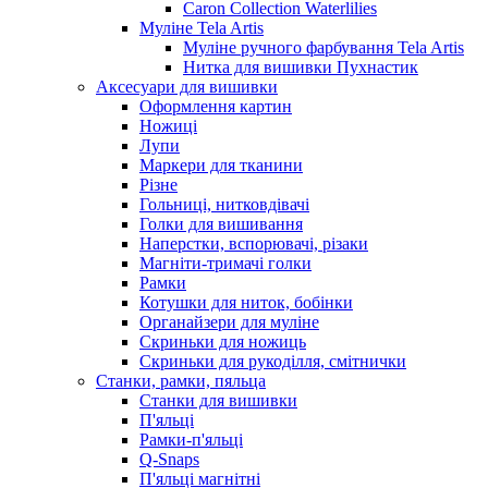
Caron Collection Waterlilies
Муліне Tela Artis
Муліне ручного фарбування Tela Artis
Нитка для вишивки Пухнастик
Аксесуари для вишивки
Оформлення картин
Ножиці
Лупи
Маркери для тканини
Різне
Гольниці, нитковдівачі
Голки для вишивання
Наперстки, вспорювачі, різаки
Магніти-тримачі голки
Рамки
Котушки для ниток, бобінки
Органайзери для муліне
Скриньки для ножиць
Скриньки для рукоділля, смітнички
Станки, рамки, пяльца
Станки для вишивки
П'яльці
Рамки-п'яльці
Q-Snaps
П'яльці магнітні