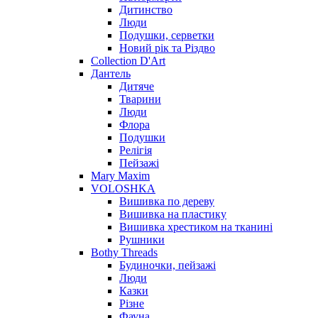
Дитинство
Люди
Подушки, серветки
Новий рік та Різдво
Collection D'Art
Дантель
Дитяче
Тварини
Люди
Флора
Подушки
Релігія
Пейзажі
Mary Maxim
VOLOSHKA
Вишивка по дереву
Вишивка на пластику
Вишивка хрестиком на тканині
Рушники
Bothy Threads
Будиночки, пейзажі
Люди
Казки
Різне
Фауна