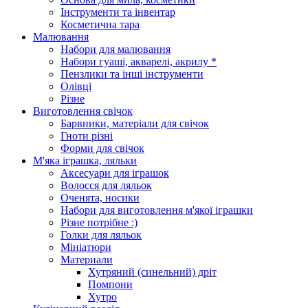
Інструменти та інвентар
Косметична тара
Малювання
Набори для малювання
Набори гуаші, акварелі, акрилу *
Пензлики та інші інструменти
Олівці
Різне
Виготовлення свічок
Барвники, матеріали для свічок
Гноти різні
Форми для свічок
М'яка іграшка, ляльки
Аксесуари для іграшок
Волосся для ляльок
Оченята, носики
Набори для виготовлення м'якої іграшки
Різне потрібне :)
Голки для ляльок
Мініатюри
Материали
Хутряний (синельний) дріт
Помпони
Хутро