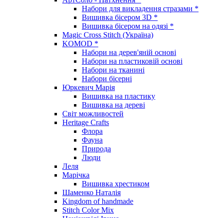
Набори для викладення стразами *
Вишивка бісером 3D *
Вишивка бісером на одязі *
Magic Cross Stitch (Україна)
KOMOD *
Набори на дерев'яній основі
Набори на пластиковій основі
Набори на тканині
Набори бісерні
Юркевич Марія
Вишивка на пластику
Вишивка на дереві
Світ можливостей
Heritage Crafts
Флора
Фауна
Природа
Люди
Леля
Марічка
Вишивка хрестиком
Шаменко Наталія
Kingdom of handmade
Stitch Color Mix