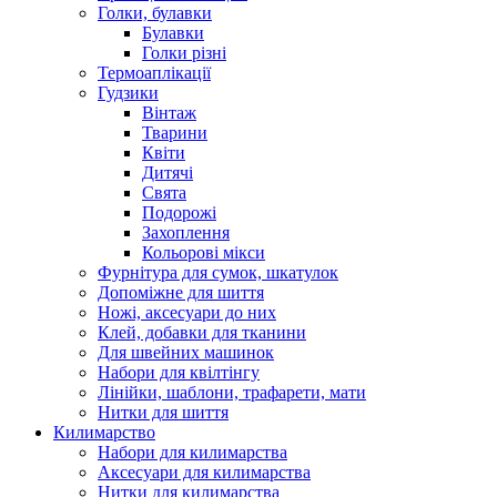
Голки, булавки
Булавки
Голки різні
Термоаплікації
Гудзики
Вінтаж
Тварини
Квіти
Дитячі
Свята
Подорожі
Захоплення
Кольорові мікси
Фурнітура для сумок, шкатулок
Допоміжне для шиття
Ножі, аксесуари до них
Клей, добавки для тканини
Для швейних машинок
Набори для квілтінгу
Лінійки, шаблони, трафарети, мати
Нитки для шиття
Килимарство
Набори для килимарства
Аксесуари для килимарства
Нитки для килимарства