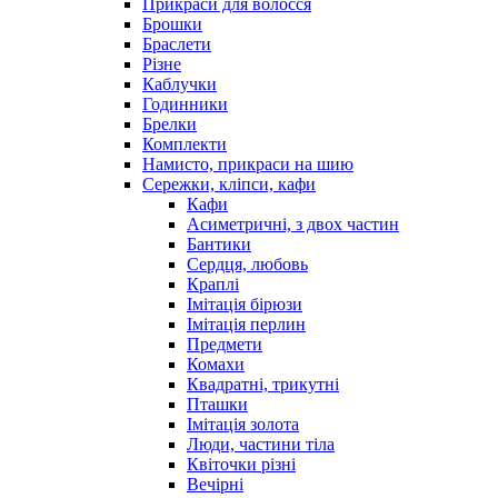
Прикраси для волосся
Брошки
Браслети
Різне
Каблучки
Годинники
Брелки
Комплекти
Намисто, прикраси на шию
Сережки, кліпси, кафи
Кафи
Асиметричні, з двох частин
Бантики
Сердця, любовь
Краплі
Імітація бірюзи
Імітація перлин
Предмети
Комахи
Квадратні, трикутні
Пташки
Імітація золота
Люди, частини тіла
Квіточки різні
Вечірні