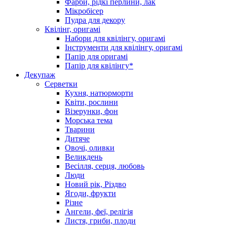
Фарби, рідкі перлини, лак
Мікробісер
Пудра для декору
Квілінг, оригамі
Набори для квілінгу, оригамі
Інструменти для квілінгу, оригамі
Папір для оригамі
Папір для квілінгу*
Декупаж
Серветки
Кухня, натюрморти
Квіти, рослини
Візерунки, фон
Морська тема
Тварини
Дитяче
Овочі, оливки
Великдень
Весілля, серця, любовь
Люди
Новий рік, Різдво
Ягоди, фрукти
Різне
Ангели, феї, релігія
Листя, гриби, плоди