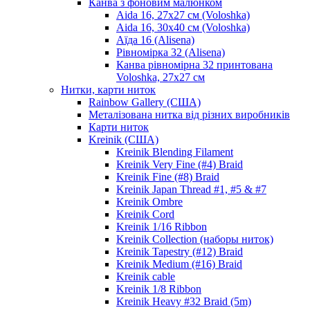
Канва з фоновим малюнком
Aida 16, 27х27 см (Voloshka)
Aida 16, 30х40 см (Voloshka)
Аїда 16 (Alisena)
Рівномірка 32 (Alisena)
Канва рівномірна 32 принтована
Voloshka, 27х27 см
Нитки, карти ниток
Rainbow Gallery (США)
Металізована нитка від різних виробників
Карти ниток
Kreinik (США)
Kreinik Blending Filament
Kreinik Very Fine (#4) Braid
Kreinik Fine (#8) Braid
Kreinik Japan Thread #1, #5 & #7
Kreinik Ombre
Kreinik Cord
Kreinik 1/16 Ribbon
Kreinik Collection (наборы ниток)
Kreinik Tapestry (#12) Braid
Kreinik Medium (#16) Braid
Kreinik cable
Kreinik 1/8 Ribbon
Kreinik Heavy #32 Braid (5m)