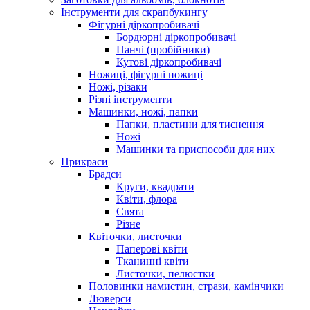
Інструменти для скрапбукингу
Фігурні діркопробивачі
Бордюрні діркопробивачі
Панчі (пробійники)
Кутові діркопробивачі
Ножиці, фігурні ножиці
Ножі, різаки
Різні інструменти
Машинки, ножі, папки
Папки, пластини для тиснення
Ножі
Машинки та приспособи для них
Прикраси
Брадси
Круги, квадрати
Квіти, флора
Свята
Різне
Квіточки, листочки
Паперові квіти
Тканинні квіти
Листочки, пелюстки
Половинки намистин, стрази, камінчики
Люверси