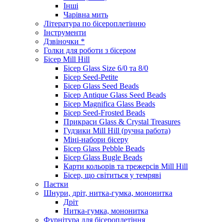
Інші
Чарівна мить
Література по бісероплетінню
Інструменти
Дзвіночки *
Голки для роботи з бісером
Бісер Mill Hill
Бісер Glass Size 6/0 та 8/0
Бісер Seed-Petite
Бісер Glass Seed Beads
Бісер Antique Glass Seed Beads
Бісер Magnifica Glass Beads
Бісер Seed-Frosted Beads
Прикраси Glass & Crystal Treasures
Гудзики Mill Hill (ручна работа)
Міні-набори бісеру
Бісер Glass Pebble Beads
Бісер Glass Bugle Beads
Карти кольорів та трежерсів Mill Hill
Бісер, що світиться у темряві
Паєтки
Шнури, дріт, нитка-гумка, мононитка
Дріт
Нитка-гумка, мононитка
Фурнітура для бісероплетіння