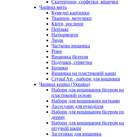
Скатертини, серфетки, мішечки
Чарiвна мить
Кумедні картинки
Тварини, метелики
Квіти, рослини
Пейзажі
Натюрморти
Люди
Часткова вишивка
Різне
Вишивка бісером
Подушки, серветки
Брошки
Вишивка на пластиковій канві
Crystal Art - набори для вишивки
Чарівна країна (Україна)
Набори для вишивання бісером на
пластиковій основі
Набори для вишивання нитками
Аксесуари для рукоділля
Набори для вишивання бісером по
дереву
Набори для вишивання бісером на
штучній шкірі
Заготовки для вишивки