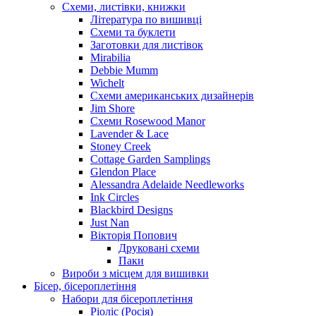
Схеми, листівки, книжки
Література по вишивці
Схеми та буклети
Заготовки для листівок
Mirabilia
Debbie Mumm
Wichelt
Схеми американських дизайнерів
Jim Shore
Cхеми Rosewood Manor
Lavender & Lace
Stoney Creek
Cottage Garden Samplings
Glendon Place
Alessandra Adelaide Needleworks
Ink Circles
Blackbird Designs
Just Nan
Вікторія Попович
Друковані схеми
Паки
Вироби з місцем для вишивки
Бісер, бісероплетіння
Набори для бісероплетіння
Ріоліс (Росія)