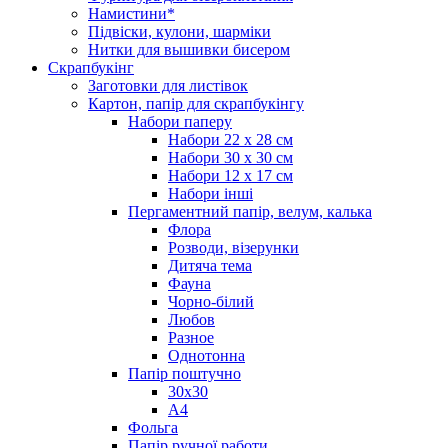
Намистини*
Підвіски, кулони, шарміки
Нитки для вышивки бисером
Скрапбукінг
Заготовки для листівок
Картон, папір для скрапбукінгу
Набори паперу
Набори 22 х 28 см
Набори 30 х 30 см
Набори 12 х 17 см
Набори інші
Пергаментний папір, велум, калька
Флора
Розводи, візерунки
Дитяча тема
Фауна
Чорно-білий
Любов
Разное
Однотонна
Папір поштучно
30х30
А4
Фольга
Папір ручної работи