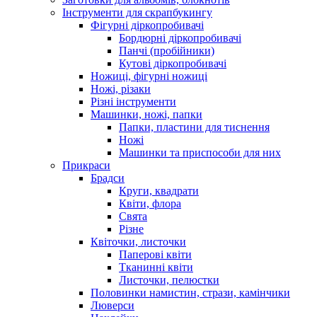
Інструменти для скрапбукингу
Фігурні діркопробивачі
Бордюрні діркопробивачі
Панчі (пробійники)
Кутові діркопробивачі
Ножиці, фігурні ножиці
Ножі, різаки
Різні інструменти
Машинки, ножі, папки
Папки, пластини для тиснення
Ножі
Машинки та приспособи для них
Прикраси
Брадси
Круги, квадрати
Квіти, флора
Свята
Різне
Квіточки, листочки
Паперові квіти
Тканинні квіти
Листочки, пелюстки
Половинки намистин, стрази, камінчики
Люверси