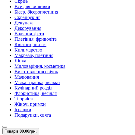
Скрізь
Все для вишивки
Бісер, бісероплетіння
Скрапбукінг
Декупаж
Декорування
Валяння, фетр
Плетіння, фриволіте
Квілтінг, шиття
Килимарство
Макраме, плетіння
Ліпка
Миловаріння, косметика
Виготовлення свічок
Малювання
М'яка іграшка, ляльки
Кулінарний розділ
Флористика, весілля
Творчість
Жіночі примхи
Іграшки
Подарунки, свята
Товарів
0
0.00грн.