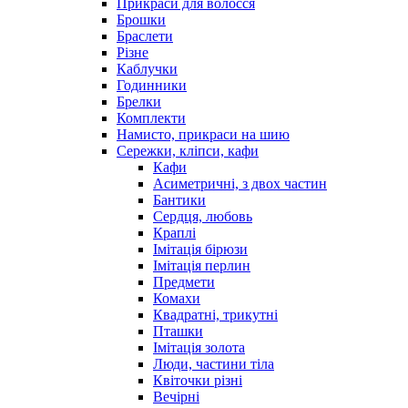
Прикраси для волосся
Брошки
Браслети
Різне
Каблучки
Годинники
Брелки
Комплекти
Намисто, прикраси на шию
Сережки, кліпси, кафи
Кафи
Асиметричні, з двох частин
Бантики
Сердця, любовь
Краплі
Імітація бірюзи
Імітація перлин
Предмети
Комахи
Квадратні, трикутні
Пташки
Імітація золота
Люди, частини тіла
Квіточки різні
Вечірні