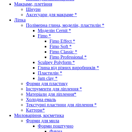
Макраме, плетіння
Шнури
Аксесуари для макраме *
Ліпка
Полімерна глина, моделін, пластилін *
Моделін Cernit *
Fimo *
Fimo Effect *
Fimo Soft *
Fimo Classic *
Fimo Professional *
Sculpey Polyform *
Глина від різних виробників *
Пластилін *
Jam clay *
Форми для пластику
Інструменти для ліплення *
Матеріали для ліплення*
Холодна емаль
Текстурні пластини для ліплення *
Каттери*
Миловаріння, косметика
Форми для мила
Форми поштучно
Фауна