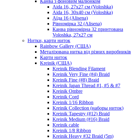
Канва з фоновим малюнком
Aida 16, 27х27 см (Voloshka)
Aida 16, 30х40 см (Voloshka)
Аїда 16 (Alisena)
Рівномірка 32 (Alisena)
Канва рівномірна 32 принтована
Voloshka, 27х27 см
Нитки, карти ниток
Rainbow Gallery (США)
Металізована нитка від різних виробників
Карти ниток
Kreinik (США)
Kreinik Blending Filament
Kreinik Very Fine (#4) Braid
Kreinik Fine (#8) Braid
Kreinik Japan Thread #1, #5 & #7
Kreinik Ombre
Kreinik Cord
Kreinik 1/16 Ribbon
Kreinik Collection (наборы ниток)
Kreinik Tapestry (#12) Braid
Kreinik Medium (#16) Braid
Kreinik cable
Kreinik 1/8 Ribbon
Kreinik Heavy #32 Braid (5m)