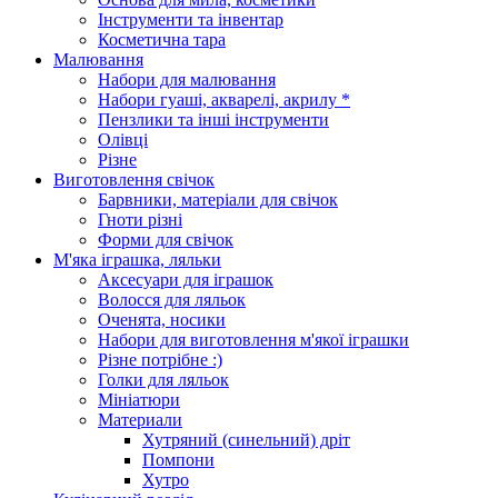
Інструменти та інвентар
Косметична тара
Малювання
Набори для малювання
Набори гуаші, акварелі, акрилу *
Пензлики та інші інструменти
Олівці
Різне
Виготовлення свічок
Барвники, матеріали для свічок
Гноти різні
Форми для свічок
М'яка іграшка, ляльки
Аксесуари для іграшок
Волосся для ляльок
Оченята, носики
Набори для виготовлення м'якої іграшки
Різне потрібне :)
Голки для ляльок
Мініатюри
Материали
Хутряний (синельний) дріт
Помпони
Хутро