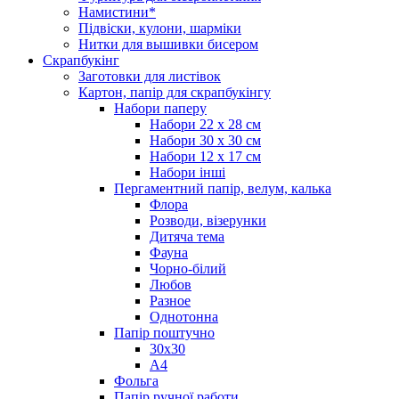
Намистини*
Підвіски, кулони, шарміки
Нитки для вышивки бисером
Скрапбукінг
Заготовки для листівок
Картон, папір для скрапбукінгу
Набори паперу
Набори 22 х 28 см
Набори 30 х 30 см
Набори 12 х 17 см
Набори інші
Пергаментний папір, велум, калька
Флора
Розводи, візерунки
Дитяча тема
Фауна
Чорно-білий
Любов
Разное
Однотонна
Папір поштучно
30х30
А4
Фольга
Папір ручної работи