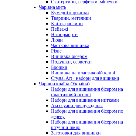
Скатертини, серфетки, мішечки
Чарiвна мить
Кумедні картинки
Тварини, метелики
Квіти, рослини
Пейзажі
Натюрморти
Люди
Часткова вишивка
Різне
Вишивка бісером
Подушки, серветки
Брошки
Вишивка на пластиковій канві
Crystal Art - набори для вишивки
Чарівна країна (Україна)
Набори для вишивання бісером на
пластиковій основі
Набори для вишивання нитками
Аксесуари для рукоділля
Набори для вишивання бісером по
дереву
Набори для вишивання бісером на
штучній шкірі
Заготовки для вишивки