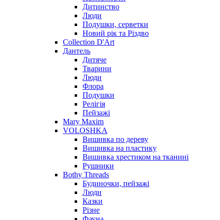
Дитинство
Люди
Подушки, серветки
Новий рік та Різдво
Collection D'Art
Дантель
Дитяче
Тварини
Люди
Флора
Подушки
Релігія
Пейзажі
Mary Maxim
VOLOSHKA
Вишивка по дереву
Вишивка на пластику
Вишивка хрестиком на тканині
Рушники
Bothy Threads
Будиночки, пейзажі
Люди
Казки
Різне
Фауна