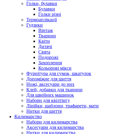
Голки, булавки
Булавки
Голки різні
Термоаплікації
Гудзики
Вінтаж
Тварини
Квіти
Дитячі
Свята
Подорожі
Захоплення
Кольорові мікси
Фурнітура для сумок, шкатулок
Допоміжне для шиття
Ножі, аксесуари до них
Клей, добавки для тканини
Для швейних машинок
Набори для квілтінгу
Лінійки, шаблони, трафарети, мати
Нитки для шиття
Килимарство
Набори для килимарства
Аксесуари для килимарства
Нитки для килимарства