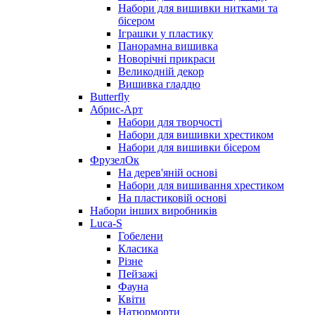
Набори для вишивки нитками та
бісером
Іграшки у пластику
Панорамна вишивка
Новорічні прикраси
Великодній декор
Вишивка гладдю
Butterfly
Абрис-Арт
Набори для творчості
Набори для вишивки хрестиком
Набори для вишивки бісером
ФрузелОк
На дерев'яній основі
Набори для вишивання хрестиком
На пластиковій основі
Набори інших виробників
Luca-S
Гобелени
Класика
Різне
Пейзажі
Фауна
Квіти
Натюрморти