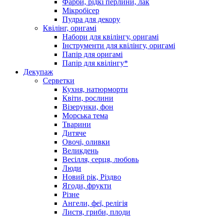
Фарби, рідкі перлини, лак
Мікробісер
Пудра для декору
Квілінг, оригамі
Набори для квілінгу, оригамі
Інструменти для квілінгу, оригамі
Папір для оригамі
Папір для квілінгу*
Декупаж
Серветки
Кухня, натюрморти
Квіти, рослини
Візерунки, фон
Морська тема
Тварини
Дитяче
Овочі, оливки
Великдень
Весілля, серця, любовь
Люди
Новий рік, Різдво
Ягоди, фрукти
Різне
Ангели, феї, релігія
Листя, гриби, плоди