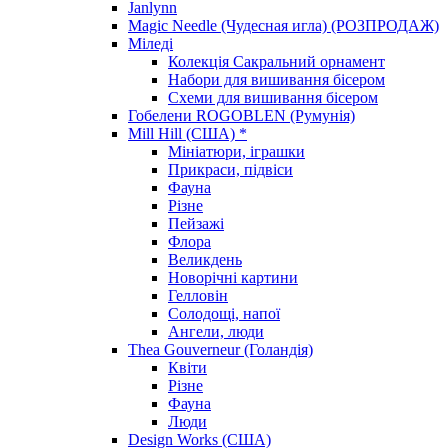
Janlynn
Magic Needle (Чудесная игла) (РОЗПРОДАЖ)
Міледі
Колекція Сакральний орнамент
Набори для вишивання бісером
Схеми для вишивання бісером
Гобелени ROGOBLEN (Румунія)
Mill Hill (США) *
Мініатюри, іграшки
Прикраси, підвіси
Фауна
Різне
Пейзажі
Флора
Великдень
Новорічні картини
Гелловін
Солодощі, напої
Ангели, люди
Thea Gouverneur (Голандія)
Квіти
Різне
Фауна
Люди
Design Works (США)