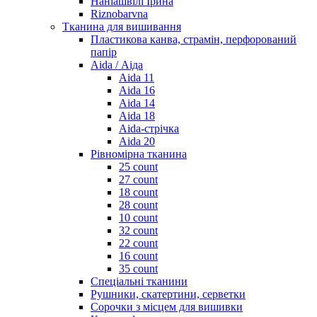
Наніашвілі Ірина
Riznobarvna
Тканина для вишивання
Пластикова канва, страмін, перфорований
папір
Aida / Аіда
Aida 11
Aida 16
Aida 14
Aida 18
Aida-стрічка
Aida 20
Рівномірна тканина
25 count
27 count
18 count
28 count
10 count
32 count
22 count
16 count
35 count
Спеціальні тканини
Рушники, скатертини, серветки
Сорочки з місцем для вишивки