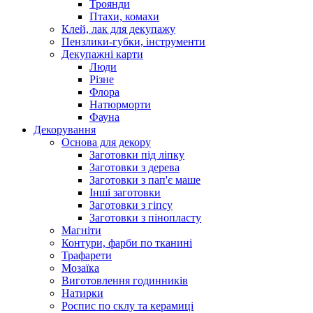
Троянди
Птахи, комахи
Клей, лак для декупажу
Пензлики-губки, інструменти
Декупажні карти
Люди
Різне
Флора
Натюрморти
Фауна
Декорування
Основа для декору
Заготовки під ліпку
Заготовки з дерева
Заготовки з пап'є маше
Інші заготовки
Заготовки з гіпсу
Заготовки з пінопласту
Магніти
Контури, фарби по тканині
Трафарети
Мозаїка
Виготовлення годинників
Натирки
Роспис по склу та керамиці