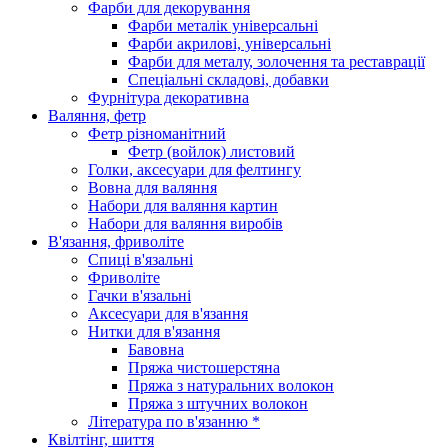
Фарби для декорування
Фарби металік універсальні
Фарби акрилові, універсальні
Фарби для металу, золочення та реставрації
Спеціальні складові, добавки
Фурнітура декоративна
Валяння, фетр
Фетр різноманітний
Фетр (войлок) листовий
Голки, аксесуари для фелтингу
Вовна для валяння
Набори для валяння картин
Набори для валяння виробів
В'язання, фриволіте
Спиці в'язальні
Фриволіте
Гачки в'язальні
Аксесуари для в'язання
Нитки для в'язання
Бавовна
Пряжа чистошерстяна
Пряжа з натуральних волокон
Пряжа з штучних волокон
Література по в'язанню *
Квілтінг, шиття