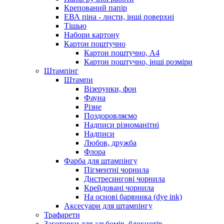
Крепований папір
ЕВА піна - листи, інші поверхні
Тішью
Набори картону
Картон поштучно
Картон поштучно, А4
Картон поштучно, інші розміри
Штампінг
Штампи
Візерунки, фон
Фауна
Різне
Поздоровляємо
Надписи різноманітні
Надписи
Любов, дружба
Флора
Фарба для штампінгу
Пігментні чорнила
Дистресингові чорнила
Крейдовані чорнила
На основі барвника (dye ink)
Аксесуари для штампінгу
Трафарети
Заготовки для альбомів, блокнотів