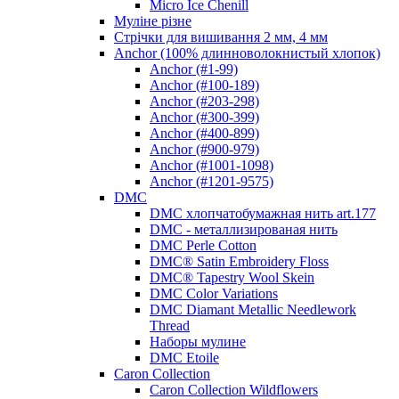
Micro Ice Chenill
Муліне різне
Стрічки для вишивання 2 мм, 4 мм
Anchor (100% длинноволокнистый хлопок)
Anchor (#1-99)
Anchor (#100-189)
Anchor (#203-298)
Anchor (#300-399)
Anchor (#400-899)
Anchor (#900-979)
Anchor (#1001-1098)
Anchor (#1201-9575)
DMC
DMC хлопчатобумажная нить art.177
DMC - металлизированая нить
DMC Perle Cotton
DMC® Satin Embroidery Floss
DMC® Tapestry Wool Skein
DMC Color Variations
DMC Diamant Metallic Needlework
Thread
Наборы мулине
DMC Etoile
Caron Collection
Caron Collection Wildflowers