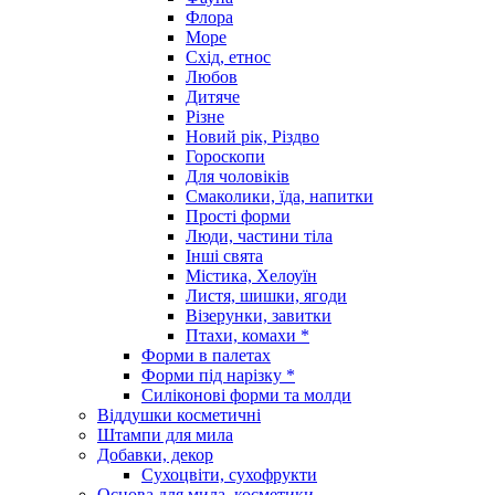
Флора
Море
Схід, етнос
Любов
Дитяче
Різне
Новий рік, Різдво
Гороскопи
Для чоловіків
Смаколики, їда, напитки
Прості форми
Люди, частини тіла
Інші свята
Містика, Хелоуїн
Листя, шишки, ягоди
Візерунки, завитки
Птахи, комахи *
Форми в палетах
Форми під нарізку *
Силіконові форми та молди
Віддушки косметичні
Штампи для мила
Добавки, декор
Сухоцвіти, сухофрукти
Основа для мила, косметики