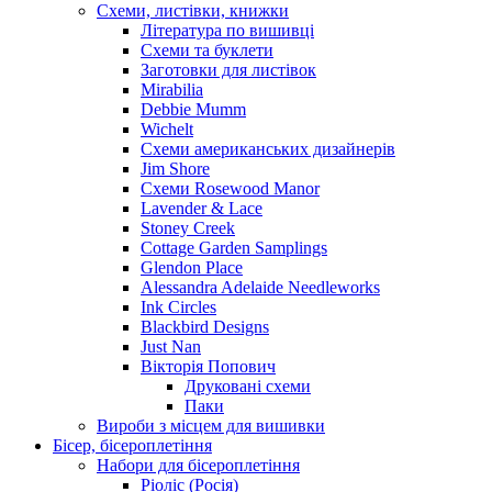
Схеми, листівки, книжки
Література по вишивці
Схеми та буклети
Заготовки для листівок
Mirabilia
Debbie Mumm
Wichelt
Схеми американських дизайнерів
Jim Shore
Cхеми Rosewood Manor
Lavender & Lace
Stoney Creek
Cottage Garden Samplings
Glendon Place
Alessandra Adelaide Needleworks
Ink Circles
Blackbird Designs
Just Nan
Вікторія Попович
Друковані схеми
Паки
Вироби з місцем для вишивки
Бісер, бісероплетіння
Набори для бісероплетіння
Ріоліс (Росія)