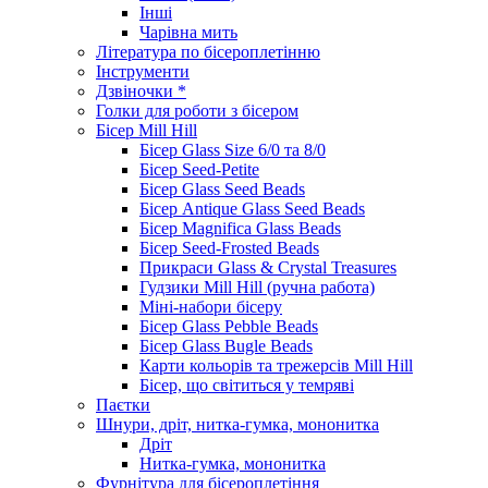
Інші
Чарівна мить
Література по бісероплетінню
Інструменти
Дзвіночки *
Голки для роботи з бісером
Бісер Mill Hill
Бісер Glass Size 6/0 та 8/0
Бісер Seed-Petite
Бісер Glass Seed Beads
Бісер Antique Glass Seed Beads
Бісер Magnifica Glass Beads
Бісер Seed-Frosted Beads
Прикраси Glass & Crystal Treasures
Гудзики Mill Hill (ручна работа)
Міні-набори бісеру
Бісер Glass Pebble Beads
Бісер Glass Bugle Beads
Карти кольорів та трежерсів Mill Hill
Бісер, що світиться у темряві
Паєтки
Шнури, дріт, нитка-гумка, мононитка
Дріт
Нитка-гумка, мононитка
Фурнітура для бісероплетіння