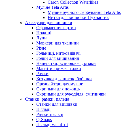
Caron Collection Waterlilies
Муліне Tela Artis
Муліне ручного фарбування Tela Artis
Нитка для вишивки Пухнастик
Аксесуари для вишивки
Оформлення картин
Ножиці
Лупи
Маркери для тканини
Різне
Гольниці, нитковдівачі
Голки для вишивання
Наперстки, вспорювачі, різаки
Магніти-тримачі голки
Рамки
Котушки для ниток, бобінки
Органайзери для муліне
Скриньки для ножиць
Скриньки для рукоділля, смітнички
Станки, рамки, пяльца
Станки для вишивки
П'яльці
Рамки-п'яльці
Q-Snaps
П'яльці магнітні