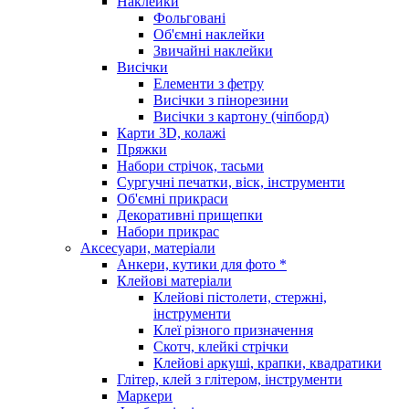
Наклейки
Фольговані
Об'ємні наклейки
Звичайні наклейки
Висічки
Елементи з фетру
Висічки з пінорезини
Висічки з картону (чіпборд)
Карти 3D, колажі
Пряжки
Набори стрічок, тасьми
Сургучні печатки, віск, інструменти
Об'ємні прикраси
Декоративні прищепки
Набори прикрас
Аксесуари, матеріали
Анкери, кутики для фото *
Клейові матеріали
Клейові пістолети, стержні,
інструменти
Клеї різного призначення
Скотч, клейкі стрічки
Клейові аркуші, крапки, квадратики
Глітер, клей з глітером, інструменти
Маркери