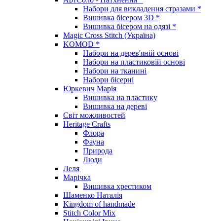
Набори для викладення стразами *
Вишивка бісером 3D *
Вишивка бісером на одязі *
Magic Cross Stitch (Україна)
KOMOD *
Набори на дерев'яній основі
Набори на пластиковій основі
Набори на тканині
Набори бісерні
Юркевич Марія
Вишивка на пластику
Вишивка на дереві
Світ можливостей
Heritage Crafts
Флора
Фауна
Природа
Люди
Леля
Марічка
Вишивка хрестиком
Шаменко Наталія
Kingdom of handmade
Stitch Color Mix