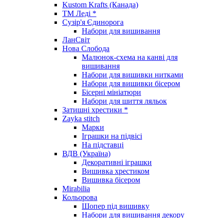
Kustom Krafts (Канада)
ТМ Леді *
Сузір'я Єдинорога
Набори для вишивання
ЛанСвіт
Нова Слобода
Малюнок-схема на канві для
вишивання
Набори для вишивки нитками
Набори для вишивки бісером
Бісерні мініатюри
Набори для шиття ляльок
Затишні хрестики *
Zayka stitch
Марки
Іграшки на підвісі
На підставці
ВДВ (Україна)
Декоративні іграшки
Вишивка хрестиком
Вишивка бісером
Mirabilia
Кольорова
Шопер під вишивку
Набори для вишивання декору