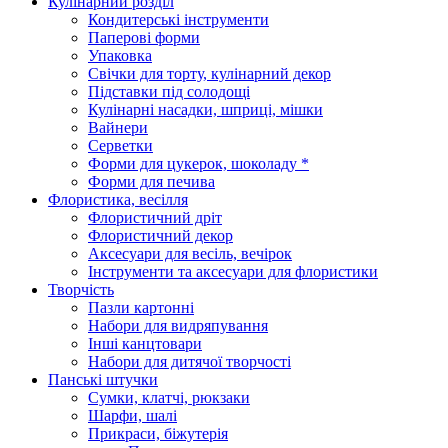
Кулінарний розділ
Кондитерські інструменти
Паперові форми
Упаковка
Свічки для торту, кулінарний декор
Підставки під солодощі
Кулінарні насадки, шприці, мішки
Вайнери
Серветки
Форми для цукерок, шоколаду *
Форми для печива
Флористика, весілля
Флористичний дріт
Флористичний декор
Аксесуари для весіль, вечірок
Інструменти та аксесуари для флористики
Творчість
Пазли картонні
Набори для видряпування
Інші канцтовари
Набори для дитячої творчості
Панські штучки
Сумки, клатчі, рюкзаки
Шарфи, шалі
Прикраси, біжутерія