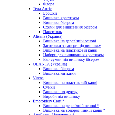
Флора
Тела Артіс
Брошки
Вишивка хрестиком
Вишивка бісером
Схеми для вишивання бісером
Папертоль
Alisena (Україна)
Вишивка на дерев'яній основі
Заготовки з фанери під вишивку
Вишивка на пластиковій канві
Набори для вишивання хрестиком
Еко-сумки під вишивку бісером
OLANTA (Україна)
Вишивка бісером
Вишивка нитками
Virena
Вишивка на пластиковій канві
Сумки
Вишивка по дереву
Вироби під вишивку
Embroidery Craft *
Вишивка на дерев'яній основі *
Вишивка на водорозчинній канві *
АртСоло - Натхнення *