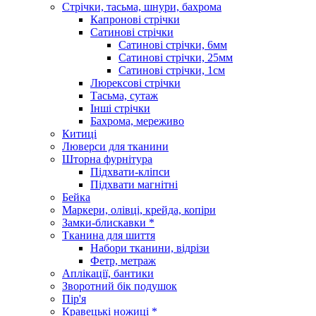
Стрічки, тасьма, шнури, бахрома
Капронові стрічки
Сатинові стрічки
Сатинові стрічки, 6мм
Сатинові стрічки, 25мм
Сатинові стрічки, 1см
Люрексові стрічки
Тасьма, сутаж
Інші стрічки
Бахрома, мереживо
Китиці
Люверси для тканини
Шторна фурнітура
Підхвати-кліпси
Підхвати магнітні
Бейка
Маркери, олівці, крейда, копіри
Замки-блискавки *
Тканина для шиття
Набори тканини, відрізи
Фетр, метраж
Аплікації, бантики
Зворотний бік подушок
Пір'я
Кравецькі ножиці *