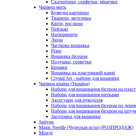
Скатертини, серфетки, мішечки
Чарiвна мить
Кумедні картинки
Тварини, метелики
Квіти, рослини
Пейзажі
Натюрморти
Люди
Часткова вишивка
Різне
Вишивка бісером
Подушки, серветки
Брошки
Вишивка на пластиковій канві
Crystal Art - набори для вишивки
Чарівна країна (Україна)
Набори для вишивання бісером на пласт
Набори для вишивання нитками
Аксесуари для рукоділля
Набори для вишивання бісером по дерев
Набори для вишивання бісером на штучн
Заготовки для вишивки
Janlynn
Magic Needle (Чудесная игла) (РОЗПРОДАЖ)
Міледі