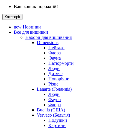
Ваш кошик порожній!
Категорії
new
Новинки
Все для вишивки
Набори для вишивання
Dimensions
Пейзажі
Флора
Фауна
Натюрморти
Люди
Дитяче
Новорічне
Різне
Lanarte (Голандія)
Люди
Фауна
Флора
Bucilla (США)
Vervaco (Бельгія)
Подушки
Картини