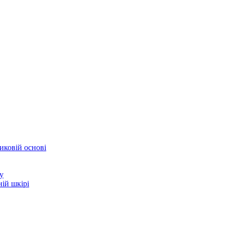
иковій основі
у
ій шкірі