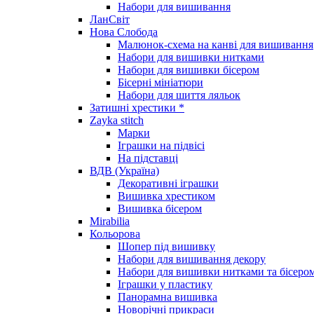
Набори для вишивання
ЛанСвіт
Нова Слобода
Малюнок-схема на канві для вишивання
Набори для вишивки нитками
Набори для вишивки бісером
Бісерні мініатюри
Набори для шиття ляльок
Затишні хрестики *
Zayka stitch
Марки
Іграшки на підвісі
На підставці
ВДВ (Україна)
Декоративні іграшки
Вишивка хрестиком
Вишивка бісером
Mirabilia
Кольорова
Шопер під вишивку
Набори для вишивання декору
Набори для вишивки нитками та бісеро
Іграшки у пластику
Панорамна вишивка
Новорічні прикраси