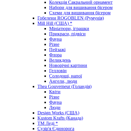
Колекція Сакральний орнамент
Набори для вишивання бісером
Схеми для вишивання бісером
Гобелени ROGOBLEN (Румунія)
Mill Hill (США) *
Мініатюри, іграшки
Прикраси, підвіси
Фауна
Різне
Пейзажі
Флора
Великдень
Новорічні картини
Гелловін
Солодощі, напої
Ангели, люди
Thea Gouverneur (Голандія)
Квіти
Різне
Фауна
Люди
Design Works (США)
Kustom Krafts (Канада)
ТМ Леді *
Сузір'я Єдинорога