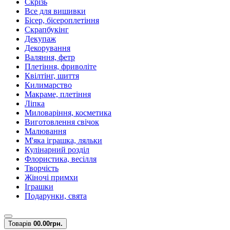
Скрізь
Все для вишивки
Бісер, бісероплетіння
Скрапбукінг
Декупаж
Декорування
Валяння, фетр
Плетіння, фриволіте
Квілтінг, шиття
Килимарство
Макраме, плетіння
Ліпка
Миловаріння, косметика
Виготовлення свічок
Малювання
М'яка іграшка, ляльки
Кулінарний розділ
Флористика, весілля
Творчість
Жіночі примхи
Іграшки
Подарунки, свята
Товарів
0
0.00грн.