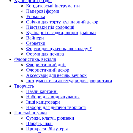
Кулінарний розділ
Кондитерські інструменти
Паперові форми
Упаковка
Свічки для торту, кулінарний декор
Підставки під солодощі
Кулінарні насадки, шприці, мішки
Вайнери
Серветки
Форми для цукерок, шоколаду *
Форми для печива
Флористика, весілля
Флористичний дріт
Флористичний декор
Аксесуари для весіль, вечірок
Інструменти та аксесуари для флористики
Творчість
Пазли картонні
Набори для видряпування
Інші канцтовари
Набори для дитячої творчості
Панські штучки
Сумки, клатчі, рюкзаки
Шарфи, шалі
Прикраси, біжутерія