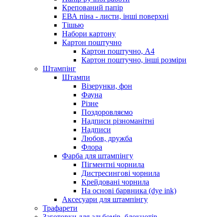
Крепований папір
ЕВА піна - листи, інші поверхні
Тішью
Набори картону
Картон поштучно
Картон поштучно, А4
Картон поштучно, інші розміри
Штампінг
Штампи
Візерунки, фон
Фауна
Різне
Поздоровляємо
Надписи різноманітні
Надписи
Любов, дружба
Флора
Фарба для штампінгу
Пігментні чорнила
Дистресингові чорнила
Крейдовані чорнила
На основі барвника (dye ink)
Аксесуари для штампінгу
Трафарети
Заготовки для альбомів, блокнотів