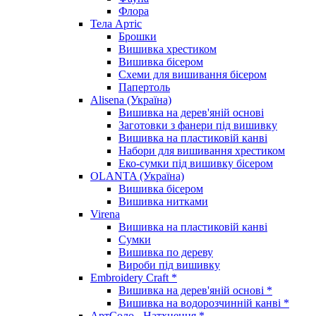
Флора
Тела Артіс
Брошки
Вишивка хрестиком
Вишивка бісером
Схеми для вишивання бісером
Папертоль
Alisena (Україна)
Вишивка на дерев'яній основі
Заготовки з фанери під вишивку
Вишивка на пластиковій канві
Набори для вишивання хрестиком
Еко-сумки під вишивку бісером
OLANTA (Україна)
Вишивка бісером
Вишивка нитками
Virena
Вишивка на пластиковій канві
Сумки
Вишивка по дереву
Вироби під вишивку
Embroidery Craft *
Вишивка на дерев'яній основі *
Вишивка на водорозчинній канві *
АртСоло - Натхнення *