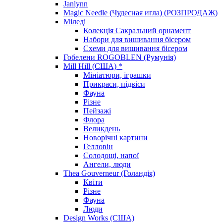
Janlynn
Magic Needle (Чудесная игла) (РОЗПРОДАЖ)
Міледі
Колекція Сакральний орнамент
Набори для вишивання бісером
Схеми для вишивання бісером
Гобелени ROGOBLEN (Румунія)
Mill Hill (США) *
Мініатюри, іграшки
Прикраси, підвіси
Фауна
Різне
Пейзажі
Флора
Великдень
Новорічні картини
Гелловін
Солодощі, напої
Ангели, люди
Thea Gouverneur (Голандія)
Квіти
Різне
Фауна
Люди
Design Works (США)