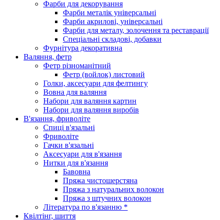
Фарби для декорування
Фарби металік універсальні
Фарби акрилові, універсальні
Фарби для металу, золочення та реставрації
Спеціальні складові, добавки
Фурнітура декоративна
Валяння, фетр
Фетр різноманітний
Фетр (войлок) листовий
Голки, аксесуари для фелтингу
Вовна для валяння
Набори для валяння картин
Набори для валяння виробів
В'язання, фриволіте
Спиці в'язальні
Фриволіте
Гачки в'язальні
Аксесуари для в'язання
Нитки для в'язання
Бавовна
Пряжа чистошерстяна
Пряжа з натуральних волокон
Пряжа з штучних волокон
Література по в'язанню *
Квілтінг, шиття