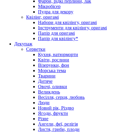
Фарби, рідкі перлини, лак
Мікробісер
Пудра для декору
Квілінг, оригамі
Набори для квілінгу, оригамі
Інструменти для квілінгу, оригамі
Папір для оригамі
Папір для квілінгу*
Декупаж
Серветки
Кухня, натюрморти
Квіти, рослини
Візерунки, фон
Морська тема
Тварини
Дитяче
Овочі, оливки
Великдень
Весілля, серця, любовь
Люди
Новий рік, Різдво
Ягоди, фрукти
Різне
Ангели, феї, релігія
Листя, гриби, плоди