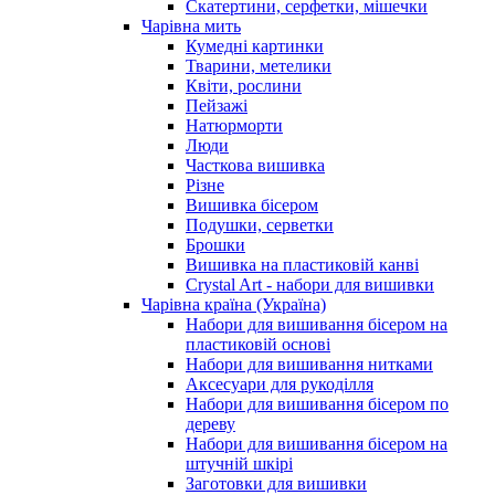
Скатертини, серфетки, мішечки
Чарiвна мить
Кумедні картинки
Тварини, метелики
Квіти, рослини
Пейзажі
Натюрморти
Люди
Часткова вишивка
Різне
Вишивка бісером
Подушки, серветки
Брошки
Вишивка на пластиковій канві
Crystal Art - набори для вишивки
Чарівна країна (Україна)
Набори для вишивання бісером на
пластиковій основі
Набори для вишивання нитками
Аксесуари для рукоділля
Набори для вишивання бісером по
дереву
Набори для вишивання бісером на
штучній шкірі
Заготовки для вишивки