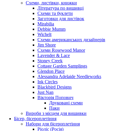
Схеми, листівки, книжки
Література по вишивці
Схеми та буклети
Заготовки для листівок
Mirabilia
Debbie Mumm
Wichelt
Схеми американських дизайнерів
Jim Shore
Cхеми Rosewood Manor
Lavender & Lace
Stoney Creek
Cottage Garden Samplings
Glendon Place
Alessandra Adelaide Needleworks
Ink Circles
Blackbird Designs
Just Nan
Вікторія Попович
Друковані схеми
Паки
Вироби з місцем для вишивки
Бісер, бісероплетіння
Набори для бісероплетіння
Ріоліс (Росія)