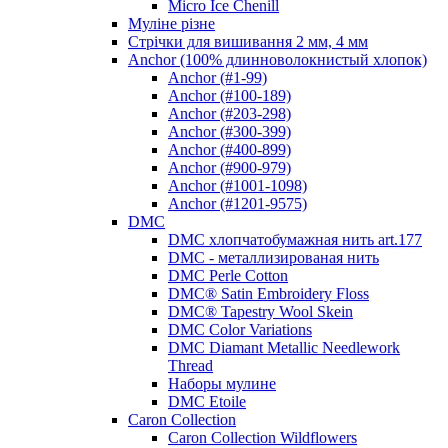
Micro Ice Chenill
Муліне різне
Стрічки для вишивання 2 мм, 4 мм
Anchor (100% длинноволокнистый хлопок)
Anchor (#1-99)
Anchor (#100-189)
Anchor (#203-298)
Anchor (#300-399)
Anchor (#400-899)
Anchor (#900-979)
Anchor (#1001-1098)
Anchor (#1201-9575)
DMC
DMC хлопчатобумажная нить art.177
DMC - металлизированая нить
DMC Perle Cotton
DMC® Satin Embroidery Floss
DMC® Tapestry Wool Skein
DMC Color Variations
DMC Diamant Metallic Needlework
Thread
Наборы мулине
DMC Etoile
Caron Collection
Caron Collection Wildflowers