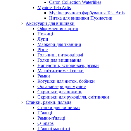
Caron Collection Waterlilies
Муліне Tela Artis
Муліне ручного фарбування Tela Artis
Нитка для вишивки Пухнастик
Аксесуари для вишивки
Оформлення картин
Ножиці
Лупи
Маркери для тканини
Різне
Гольниці, нитковдівачі
Голки для вишивання
Наперстки, вспорювачі, різаки
Магніти-тримачі голки
Рамки
Котушки для ниток, бобінки
Органайзери для муліне
Скриньки для ножиць
Скриньки для рукоділля, смітнички
Станки, рамки, пяльца
Станки для вишивки
П'яльці
Рамки-п'яльці
Q-Snaps
П'яльці магнітні