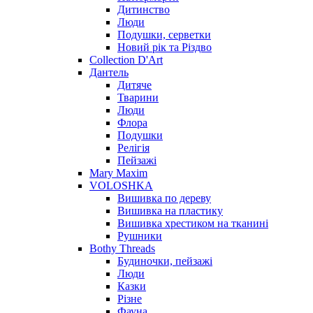
Дитинство
Люди
Подушки, серветки
Новий рік та Різдво
Collection D'Art
Дантель
Дитяче
Тварини
Люди
Флора
Подушки
Релігія
Пейзажі
Mary Maxim
VOLOSHKA
Вишивка по дереву
Вишивка на пластику
Вишивка хрестиком на тканині
Рушники
Bothy Threads
Будиночки, пейзажі
Люди
Казки
Різне
Фауна