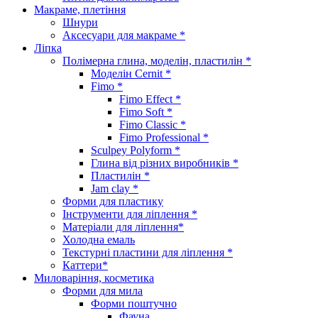
Макраме, плетіння
Шнури
Аксесуари для макраме *
Ліпка
Полімерна глина, моделін, пластилін *
Моделін Cernit *
Fimo *
Fimo Effect *
Fimo Soft *
Fimo Classic *
Fimo Professional *
Sculpey Polyform *
Глина від різних виробників *
Пластилін *
Jam clay *
Форми для пластику
Інструменти для ліплення *
Матеріали для ліплення*
Холодна емаль
Текстурні пластини для ліплення *
Каттери*
Миловаріння, косметика
Форми для мила
Форми поштучно
Фауна