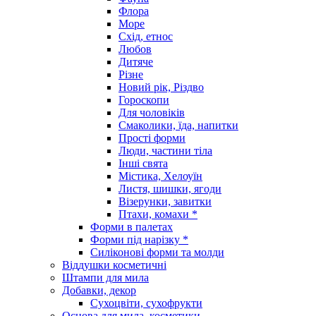
Флора
Море
Схід, етнос
Любов
Дитяче
Різне
Новий рік, Різдво
Гороскопи
Для чоловіків
Смаколики, їда, напитки
Прості форми
Люди, частини тіла
Інші свята
Містика, Хелоуїн
Листя, шишки, ягоди
Візерунки, завитки
Птахи, комахи *
Форми в палетах
Форми під нарізку *
Силіконові форми та молди
Віддушки косметичні
Штампи для мила
Добавки, декор
Сухоцвіти, сухофрукти
Основа для мила, косметики