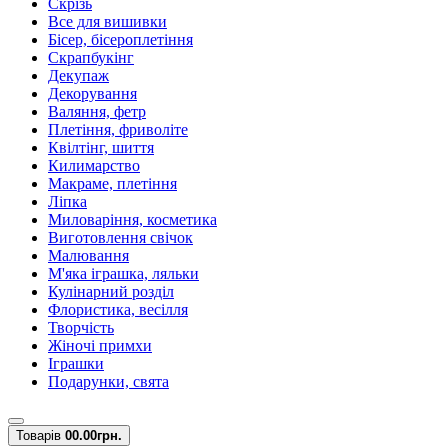
Скрізь
Все для вишивки
Бісер, бісероплетіння
Скрапбукінг
Декупаж
Декорування
Валяння, фетр
Плетіння, фриволіте
Квілтінг, шиття
Килимарство
Макраме, плетіння
Ліпка
Миловаріння, косметика
Виготовлення свічок
Малювання
М'яка іграшка, ляльки
Кулінарний розділ
Флористика, весілля
Творчість
Жіночі примхи
Іграшки
Подарунки, свята
Товарів
0
0.00грн.