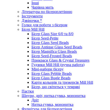
Інші
Чарівна мить
Література по бісероплетінню
Інструменти
Дзвіночки *
Голки для роботи з бісером
Бісер Mill Hill
Бісер Glass Size 6/0 та 8/0
Бісер Seed-Petite
Бісер Glass Seed Beads
Бісер Antique Glass Seed Beads
Бісер Magnifica Glass Beads
Бісер Seed-Frosted Beads
Прикраси Glass & Crystal Treasures
Гудзики Mill Hill (ручна работа)
Міні-набори бісеру
Бісер Glass Pebble Beads
Бісер Glass Bugle Beads
Карти кольорів та трежерсів Mill Hill
Бісер, що світиться у темряві
Паєтки
Шнури, дріт, нитка-гумка, мононитка
Дріт
Нитка-гумка, мононитка
Фурнітура для бісероплетіння