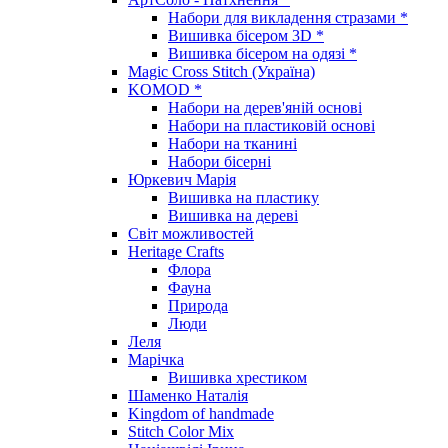
Набори для викладення стразами *
Вишивка бісером 3D *
Вишивка бісером на одязі *
Magic Cross Stitch (Україна)
KOMOD *
Набори на дерев'яній основі
Набори на пластиковій основі
Набори на тканині
Набори бісерні
Юркевич Марія
Вишивка на пластику
Вишивка на дереві
Світ можливостей
Heritage Crafts
Флора
Фауна
Природа
Люди
Леля
Марічка
Вишивка хрестиком
Шаменко Наталія
Kingdom of handmade
Stitch Color Mix