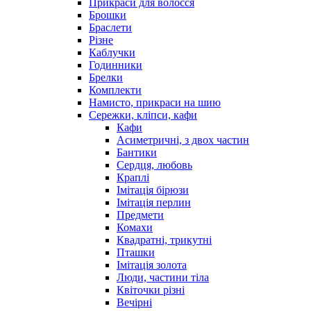
Прикраси для волосся
Брошки
Браслети
Різне
Каблучки
Годинники
Брелки
Комплекти
Намисто, прикраси на шию
Сережки, кліпси, кафи
Кафи
Асиметричні, з двох частин
Бантики
Сердця, любовь
Краплі
Імітація бірюзи
Імітація перлин
Предмети
Комахи
Квадратні, трикутні
Пташки
Імітація золота
Люди, частини тіла
Квіточки різні
Вечірні