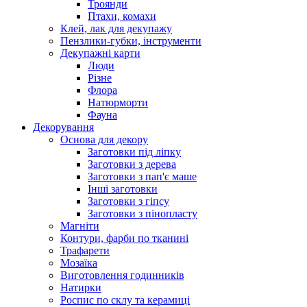
Троянди
Птахи, комахи
Клей, лак для декупажу
Пензлики-губки, інструменти
Декупажні карти
Люди
Різне
Флора
Натюрморти
Фауна
Декорування
Основа для декору
Заготовки під ліпку
Заготовки з дерева
Заготовки з пап'є маше
Інші заготовки
Заготовки з гіпсу
Заготовки з пінопласту
Магніти
Контури, фарби по тканині
Трафарети
Мозаїка
Виготовлення годинників
Натирки
Роспис по склу та керамиці