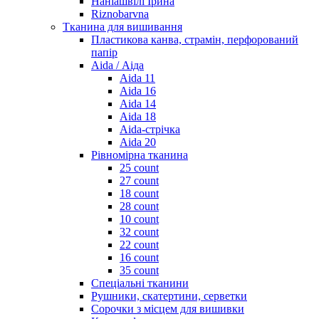
Наніашвілі Ірина
Riznobarvna
Тканина для вишивання
Пластикова канва, страмін, перфорований
папір
Aida / Аіда
Aida 11
Aida 16
Aida 14
Aida 18
Aida-стрічка
Aida 20
Рівномірна тканина
25 count
27 count
18 count
28 count
10 count
32 count
22 count
16 count
35 count
Спеціальні тканини
Рушники, скатертини, серветки
Сорочки з місцем для вишивки