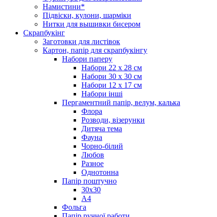
Намистини*
Підвіски, кулони, шарміки
Нитки для вышивки бисером
Скрапбукінг
Заготовки для листівок
Картон, папір для скрапбукінгу
Набори паперу
Набори 22 х 28 см
Набори 30 х 30 см
Набори 12 х 17 см
Набори інші
Пергаментний папір, велум, калька
Флора
Розводи, візерунки
Дитяча тема
Фауна
Чорно-білий
Любов
Разное
Однотонна
Папір поштучно
30х30
А4
Фольга
Папір ручної работи