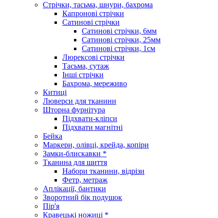
Стрічки, тасьма, шнури, бахрома
Капронові стрічки
Сатинові стрічки
Сатинові стрічки, 6мм
Сатинові стрічки, 25мм
Сатинові стрічки, 1см
Люрексові стрічки
Тасьма, сутаж
Інші стрічки
Бахрома, мереживо
Китиці
Люверси для тканини
Шторна фурнітура
Підхвати-кліпси
Підхвати магнітні
Бейка
Маркери, олівці, крейда, копіри
Замки-блискавки *
Тканина для шиття
Набори тканини, відрізи
Фетр, метраж
Аплікації, бантики
Зворотний бік подушок
Пір'я
Кравецькі ножиці *