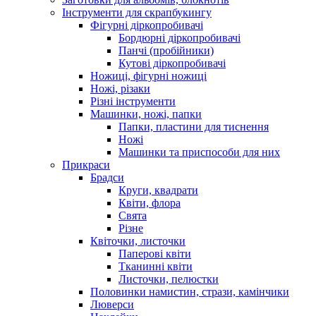
Інструменти для скрапбукингу
Фігурні діркопробивачі
Бордюрні діркопробивачі
Панчі (пробійники)
Кутові діркопробивачі
Ножиці, фігурні ножиці
Ножі, різаки
Різні інструменти
Машинки, ножі, папки
Папки, пластини для тиснення
Ножі
Машинки та приспособи для них
Прикраси
Брадси
Круги, квадрати
Квіти, флора
Свята
Різне
Квіточки, листочки
Паперові квіти
Тканинні квіти
Листочки, пелюстки
Половинки намистин, стрази, камінчики
Люверси