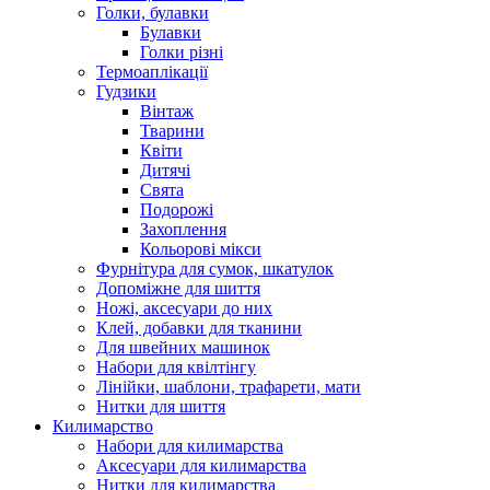
Голки, булавки
Булавки
Голки різні
Термоаплікації
Гудзики
Вінтаж
Тварини
Квіти
Дитячі
Свята
Подорожі
Захоплення
Кольорові мікси
Фурнітура для сумок, шкатулок
Допоміжне для шиття
Ножі, аксесуари до них
Клей, добавки для тканини
Для швейних машинок
Набори для квілтінгу
Лінійки, шаблони, трафарети, мати
Нитки для шиття
Килимарство
Набори для килимарства
Аксесуари для килимарства
Нитки для килимарства