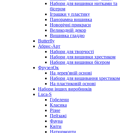
Набори для вишивки нитками та
бісером
Іграшки у пластику
Панорамна вишивка
Новорічні прикраси
Великодній декор
Вишивка гладдю
Butterfly
Абрис-Арт
Набори для творчості
Набори для вишивки хрестиком
Набори для вишивки бісером
ФрузелОк
На дерев'яній основі
Набори для вишивання хрестиком
На пластиковій основі
Набори інших виробників
Luca-S
Гобелени
Класика
Різне
Пейзажі
Фауна
Квіти
Натюрморти