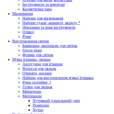
Інструменти та інвентар
Косметична тара
Малювання
Набори для малювання
Набори гуаші, акварелі, акрилу *
Пензлики та інші інструменти
Олівці
Різне
Виготовлення свічок
Барвники, матеріали для свічок
Гноти різні
Форми для свічок
М'яка іграшка, ляльки
Аксесуари для іграшок
Волосся для ляльок
Оченята, носики
Набори для виготовлення м'якої іграшки
Різне потрібне :)
Голки для ляльок
Мініатюри
Материали
Хутряний (синельний) дріт
Помпони
Хутро