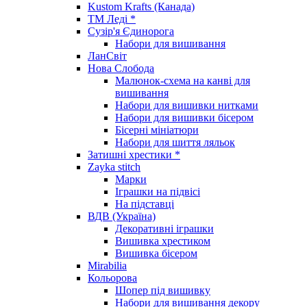
Kustom Krafts (Канада)
ТМ Леді *
Сузір'я Єдинорога
Набори для вишивання
ЛанСвіт
Нова Слобода
Малюнок-схема на канві для
вишивання
Набори для вишивки нитками
Набори для вишивки бісером
Бісерні мініатюри
Набори для шиття ляльок
Затишні хрестики *
Zayka stitch
Марки
Іграшки на підвісі
На підставці
ВДВ (Україна)
Декоративні іграшки
Вишивка хрестиком
Вишивка бісером
Mirabilia
Кольорова
Шопер під вишивку
Набори для вишивання декору