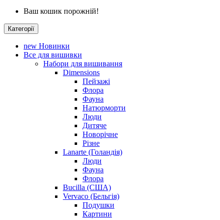
Ваш кошик порожній!
Категорії
new
Новинки
Все для вишивки
Набори для вишивання
Dimensions
Пейзажі
Флора
Фауна
Натюрморти
Люди
Дитяче
Новорічне
Різне
Lanarte (Голандія)
Люди
Фауна
Флора
Bucilla (США)
Vervaco (Бельгія)
Подушки
Картини