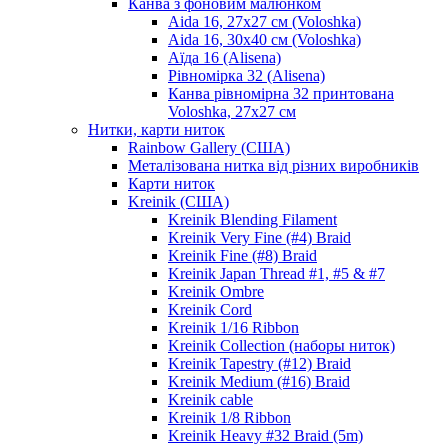
Канва з фоновим малюнком
Aida 16, 27х27 см (Voloshka)
Aida 16, 30х40 см (Voloshka)
Аїда 16 (Alisena)
Рівномірка 32 (Alisena)
Канва рівномірна 32 принтована
Voloshka, 27х27 см
Нитки, карти ниток
Rainbow Gallery (США)
Металізована нитка від різних виробників
Карти ниток
Kreinik (США)
Kreinik Blending Filament
Kreinik Very Fine (#4) Braid
Kreinik Fine (#8) Braid
Kreinik Japan Thread #1, #5 & #7
Kreinik Ombre
Kreinik Cord
Kreinik 1/16 Ribbon
Kreinik Collection (наборы ниток)
Kreinik Tapestry (#12) Braid
Kreinik Medium (#16) Braid
Kreinik cable
Kreinik 1/8 Ribbon
Kreinik Heavy #32 Braid (5m)