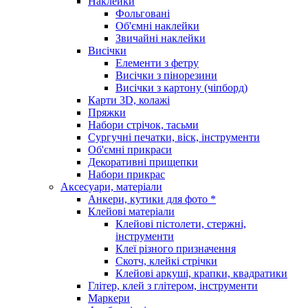
Наклейки
Фольговані
Об'ємні наклейки
Звичайні наклейки
Висічки
Елементи з фетру
Висічки з пінорезини
Висічки з картону (чіпборд)
Карти 3D, колажі
Пряжки
Набори стрічок, тасьми
Сургучні печатки, віск, інструменти
Об'ємні прикраси
Декоративні прищепки
Набори прикрас
Аксесуари, матеріали
Анкери, кутики для фото *
Клейові матеріали
Клейові пістолети, стержні,
інструменти
Клеї різного призначення
Скотч, клейкі стрічки
Клейові аркуші, крапки, квадратики
Глітер, клей з глітером, інструменти
Маркери