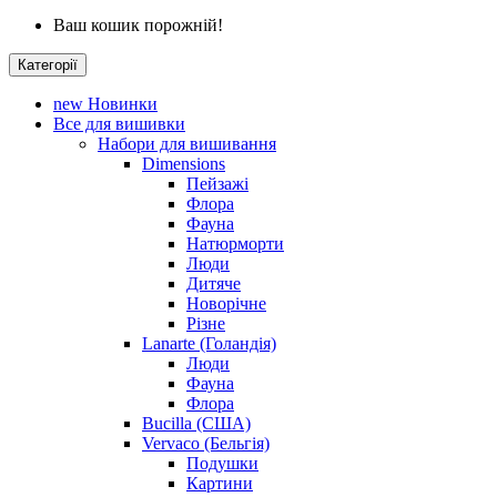
Ваш кошик порожній!
Категорії
new
Новинки
Все для вишивки
Набори для вишивання
Dimensions
Пейзажі
Флора
Фауна
Натюрморти
Люди
Дитяче
Новорічне
Різне
Lanarte (Голандія)
Люди
Фауна
Флора
Bucilla (США)
Vervaco (Бельгія)
Подушки
Картини