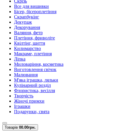
Скрізь
Все для вишивки
Бісер, бісероплетіння
Скрапбукінг
Декупаж
Декорування
Валяння, фетр
Плетіння, фриволіте
Квілтінг, шиття
Килимарство
Макраме, плетіння
Ліпка
Миловаріння, косметика
Виготовлення свічок
Малювання
М'яка іграшка, ляльки
Кулінарний розділ
Флористика, весілля
Творчість
Жіночі примхи
Іграшки
Подарунки, свята
Товарів
0
0.00грн.