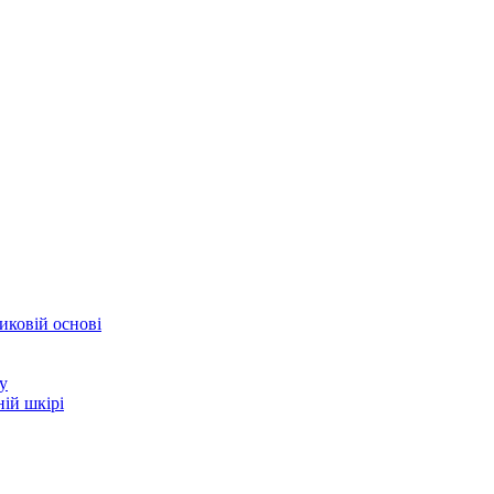
иковій основі
у
ій шкірі