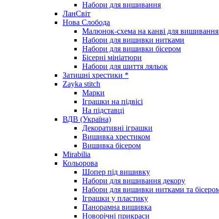
Набори для вишивання
ЛанСвіт
Нова Слобода
Малюнок-схема на канві для вишивання
Набори для вишивки нитками
Набори для вишивки бісером
Бісерні мініатюри
Набори для шиття ляльок
Затишні хрестики *
Zayka stitch
Марки
Іграшки на підвісі
На підставці
ВДВ (Україна)
Декоративні іграшки
Вишивка хрестиком
Вишивка бісером
Mirabilia
Кольорова
Шопер під вишивку
Набори для вишивання декору
Набори для вишивки нитками та бісеро
Іграшки у пластику
Панорамна вишивка
Новорічні прикраси