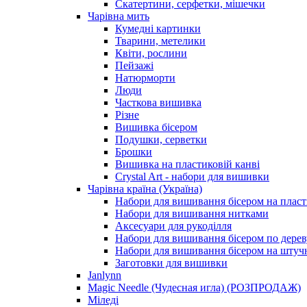
Скатертини, серфетки, мішечки
Чарiвна мить
Кумедні картинки
Тварини, метелики
Квіти, рослини
Пейзажі
Натюрморти
Люди
Часткова вишивка
Різне
Вишивка бісером
Подушки, серветки
Брошки
Вишивка на пластиковій канві
Crystal Art - набори для вишивки
Чарівна країна (Україна)
Набори для вишивання бісером на пласт
Набори для вишивання нитками
Аксесуари для рукоділля
Набори для вишивання бісером по дерев
Набори для вишивання бісером на штучн
Заготовки для вишивки
Janlynn
Magic Needle (Чудесная игла) (РОЗПРОДАЖ)
Міледі