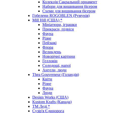
Колекція Сакральний орнамент
Набори для вишивання бісером
Схеми для вишивання бісером
Гобелени ROGOBLEN (Румунія)
Mill Hill (США) *
Мініатюри, іграшки
Прикраси, підвіси
Фауна
Різне
Пейзажі
Флора
Великдень
Новорічні картини
Гелловін
Солодощі, напої
Ангели, люди
Thea Gouverneur (Голандія)
Квіти
Різне
Фауна
Люди
Design Works (США)
Kustom Krafts (Канада)
ТМ Леді *
Сузір'я Єдинорога