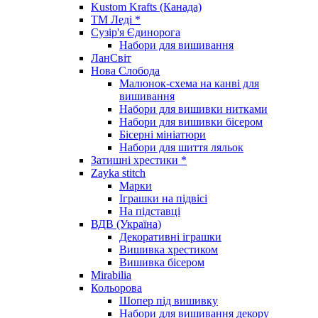
Kustom Krafts (Канада)
ТМ Леді *
Сузір'я Єдинорога
Набори для вишивання
ЛанСвіт
Нова Слобода
Малюнок-схема на канві для
вишивання
Набори для вишивки нитками
Набори для вишивки бісером
Бісерні мініатюри
Набори для шиття ляльок
Затишні хрестики *
Zayka stitch
Марки
Іграшки на підвісі
На підставці
ВДВ (Україна)
Декоративні іграшки
Вишивка хрестиком
Вишивка бісером
Mirabilia
Кольорова
Шопер під вишивку
Набори для вишивання декору