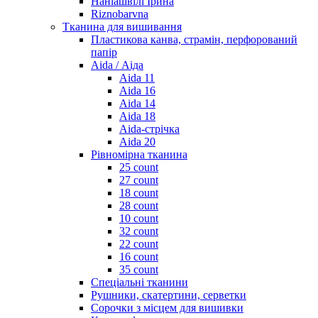
Наніашвілі Ірина
Riznobarvna
Тканина для вишивання
Пластикова канва, страмін, перфорований
папір
Aida / Аіда
Aida 11
Aida 16
Aida 14
Aida 18
Aida-стрічка
Aida 20
Рівномірна тканина
25 count
27 count
18 count
28 count
10 count
32 count
22 count
16 count
35 count
Спеціальні тканини
Рушники, скатертини, серветки
Сорочки з місцем для вишивки