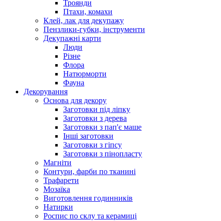
Троянди
Птахи, комахи
Клей, лак для декупажу
Пензлики-губки, інструменти
Декупажні карти
Люди
Різне
Флора
Натюрморти
Фауна
Декорування
Основа для декору
Заготовки під ліпку
Заготовки з дерева
Заготовки з пап'є маше
Інші заготовки
Заготовки з гіпсу
Заготовки з пінопласту
Магніти
Контури, фарби по тканині
Трафарети
Мозаїка
Виготовлення годинників
Натирки
Роспис по склу та керамиці