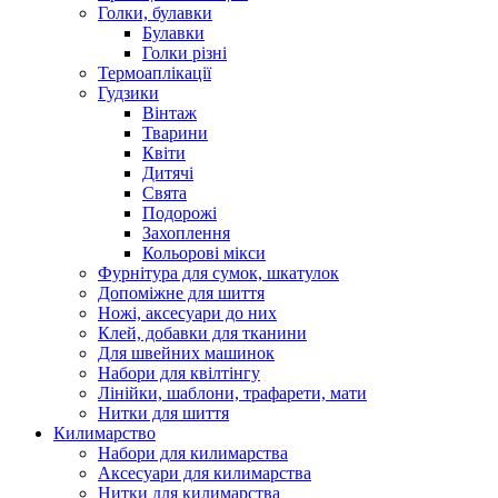
Голки, булавки
Булавки
Голки різні
Термоаплікації
Гудзики
Вінтаж
Тварини
Квіти
Дитячі
Свята
Подорожі
Захоплення
Кольорові мікси
Фурнітура для сумок, шкатулок
Допоміжне для шиття
Ножі, аксесуари до них
Клей, добавки для тканини
Для швейних машинок
Набори для квілтінгу
Лінійки, шаблони, трафарети, мати
Нитки для шиття
Килимарство
Набори для килимарства
Аксесуари для килимарства
Нитки для килимарства