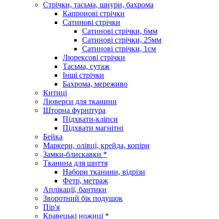
Стрічки, тасьма, шнури, бахрома
Капронові стрічки
Сатинові стрічки
Сатинові стрічки, 6мм
Сатинові стрічки, 25мм
Сатинові стрічки, 1см
Люрексові стрічки
Тасьма, сутаж
Інші стрічки
Бахрома, мереживо
Китиці
Люверси для тканини
Шторна фурнітура
Підхвати-кліпси
Підхвати магнітні
Бейка
Маркери, олівці, крейда, копіри
Замки-блискавки *
Тканина для шиття
Набори тканини, відрізи
Фетр, метраж
Аплікації, бантики
Зворотний бік подушок
Пір'я
Кравецькі ножиці *