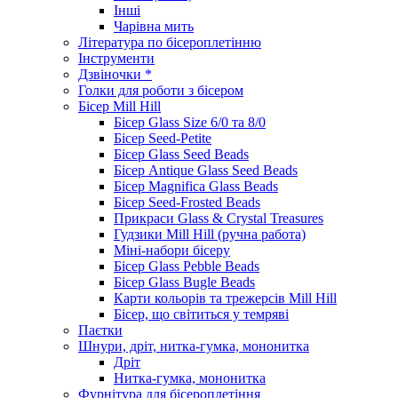
Інші
Чарівна мить
Література по бісероплетінню
Інструменти
Дзвіночки *
Голки для роботи з бісером
Бісер Mill Hill
Бісер Glass Size 6/0 та 8/0
Бісер Seed-Petite
Бісер Glass Seed Beads
Бісер Antique Glass Seed Beads
Бісер Magnifica Glass Beads
Бісер Seed-Frosted Beads
Прикраси Glass & Crystal Treasures
Гудзики Mill Hill (ручна работа)
Міні-набори бісеру
Бісер Glass Pebble Beads
Бісер Glass Bugle Beads
Карти кольорів та трежерсів Mill Hill
Бісер, що світиться у темряві
Паєтки
Шнури, дріт, нитка-гумка, мононитка
Дріт
Нитка-гумка, мононитка
Фурнітура для бісероплетіння