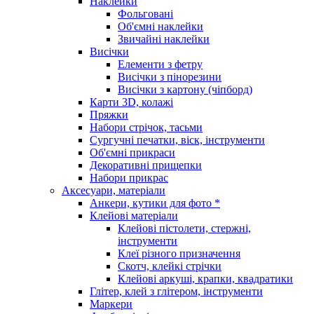
Наклейки
Фольговані
Об'ємні наклейки
Звичайні наклейки
Висічки
Елементи з фетру
Висічки з пінорезини
Висічки з картону (чіпборд)
Карти 3D, колажі
Пряжки
Набори стрічок, тасьми
Сургучні печатки, віск, інструменти
Об'ємні прикраси
Декоративні прищепки
Набори прикрас
Аксесуари, матеріали
Анкери, кутики для фото *
Клейові матеріали
Клейові пістолети, стержні,
інструменти
Клеї різного призначення
Скотч, клейкі стрічки
Клейові аркуші, крапки, квадратики
Глітер, клей з глітером, інструменти
Маркери