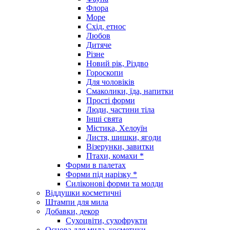
Флора
Море
Схід, етнос
Любов
Дитяче
Різне
Новий рік, Різдво
Гороскопи
Для чоловіків
Смаколики, їда, напитки
Прості форми
Люди, частини тіла
Інші свята
Містика, Хелоуїн
Листя, шишки, ягоди
Візерунки, завитки
Птахи, комахи *
Форми в палетах
Форми під нарізку *
Силіконові форми та молди
Віддушки косметичні
Штампи для мила
Добавки, декор
Сухоцвіти, сухофрукти
Основа для мила, косметики