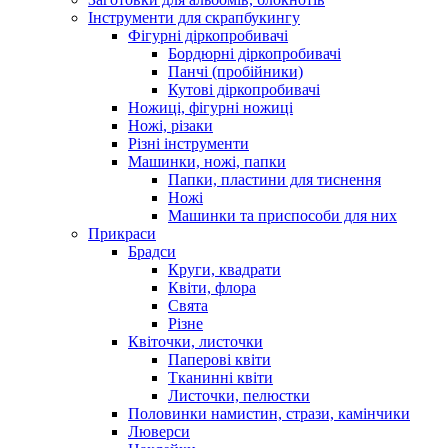
Інструменти для скрапбукингу
Фігурні діркопробивачі
Бордюрні діркопробивачі
Панчі (пробійники)
Кутові діркопробивачі
Ножиці, фігурні ножиці
Ножі, різаки
Різні інструменти
Машинки, ножі, папки
Папки, пластини для тиснення
Ножі
Машинки та приспособи для них
Прикраси
Брадси
Круги, квадрати
Квіти, флора
Свята
Різне
Квіточки, листочки
Паперові квіти
Тканинні квіти
Листочки, пелюстки
Половинки намистин, стрази, камінчики
Люверси