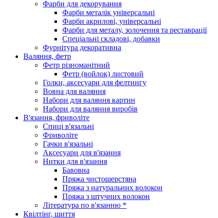
Фарби для декорування
Фарби металік універсальні
Фарби акрилові, універсальні
Фарби для металу, золочення та реставрації
Спеціальні складові, добавки
Фурнітура декоративна
Валяння, фетр
Фетр різноманітний
Фетр (войлок) листовий
Голки, аксесуари для фелтингу
Вовна для валяння
Набори для валяння картин
Набори для валяння виробів
В'язання, фриволіте
Спиці в'язальні
Фриволіте
Гачки в'язальні
Аксесуари для в'язання
Нитки для в'язання
Бавовна
Пряжа чистошерстяна
Пряжа з натуральних волокон
Пряжа з штучних волокон
Література по в'язанню *
Квілтінг, шиття