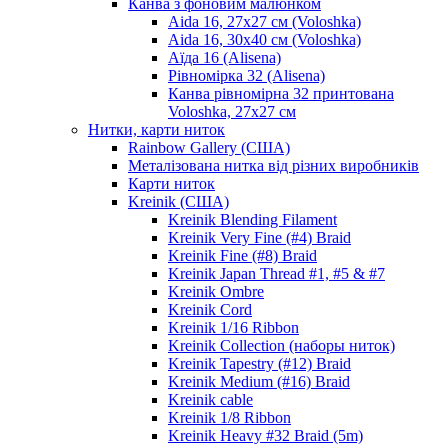
Канва з фоновим малюнком
Aida 16, 27х27 см (Voloshka)
Aida 16, 30х40 см (Voloshka)
Аїда 16 (Alisena)
Рівномірка 32 (Alisena)
Канва рівномірна 32 принтована
Voloshka, 27х27 см
Нитки, карти ниток
Rainbow Gallery (США)
Металізована нитка від різних виробників
Карти ниток
Kreinik (США)
Kreinik Blending Filament
Kreinik Very Fine (#4) Braid
Kreinik Fine (#8) Braid
Kreinik Japan Thread #1, #5 & #7
Kreinik Ombre
Kreinik Cord
Kreinik 1/16 Ribbon
Kreinik Collection (наборы ниток)
Kreinik Tapestry (#12) Braid
Kreinik Medium (#16) Braid
Kreinik cable
Kreinik 1/8 Ribbon
Kreinik Heavy #32 Braid (5m)