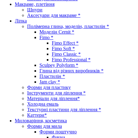
Макраме, плетіння
Шнури
Аксесуари для макраме *
Ліпка
Полімерна глина, моделін, пластилін *
Моделін Cernit *
Fimo *
Fimo Effect *
Fimo Soft *
Fimo Classic *
Fimo Professional *
Sculpey Polyform *
Глина від різних виробників *
Пластилін *
Jam clay *
Форми для пластику
Інструменти для ліплення *
Матеріали для ліплення*
Холодна емаль
Текстурні пластини для ліплення *
Каттери*
Миловаріння, косметика
Форми для мила
Форми поштучно
Фауна