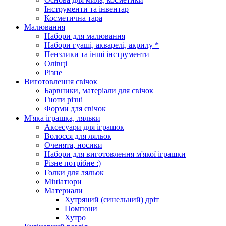
Інструменти та інвентар
Косметична тара
Малювання
Набори для малювання
Набори гуаші, акварелі, акрилу *
Пензлики та інші інструменти
Олівці
Різне
Виготовлення свічок
Барвники, матеріали для свічок
Гноти різні
Форми для свічок
М'яка іграшка, ляльки
Аксесуари для іграшок
Волосся для ляльок
Оченята, носики
Набори для виготовлення м'якої іграшки
Різне потрібне :)
Голки для ляльок
Мініатюри
Материали
Хутряний (синельний) дріт
Помпони
Хутро