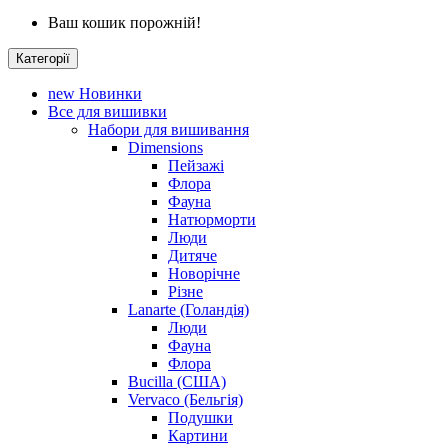
Ваш кошик порожній!
Категорії
new
Новинки
Все для вишивки
Набори для вишивання
Dimensions
Пейзажі
Флора
Фауна
Натюрморти
Люди
Дитяче
Новорічне
Різне
Lanarte (Голандія)
Люди
Фауна
Флора
Bucilla (США)
Vervaco (Бельгія)
Подушки
Картини