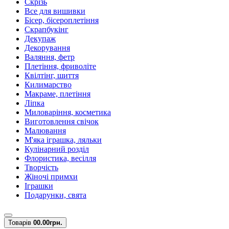
Скрізь
Все для вишивки
Бісер, бісероплетіння
Скрапбукінг
Декупаж
Декорування
Валяння, фетр
Плетіння, фриволіте
Квілтінг, шиття
Килимарство
Макраме, плетіння
Ліпка
Миловаріння, косметика
Виготовлення свічок
Малювання
М'яка іграшка, ляльки
Кулінарний розділ
Флористика, весілля
Творчість
Жіночі примхи
Іграшки
Подарунки, свята
Товарів
0
0.00грн.