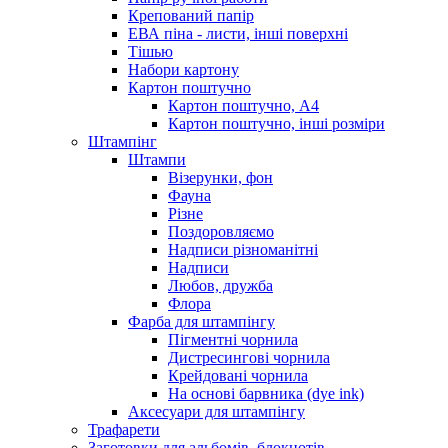
Крепований папір
ЕВА піна - листи, інші поверхні
Тішью
Набори картону
Картон поштучно
Картон поштучно, А4
Картон поштучно, інші розміри
Штампінг
Штампи
Візерунки, фон
Фауна
Різне
Поздоровляємо
Надписи різноманітні
Надписи
Любов, дружба
Флора
Фарба для штампінгу
Пігментні чорнила
Дистресингові чорнила
Крейдовані чорнила
На основі барвника (dye ink)
Аксесуари для штампінгу
Трафарети
Заготовки для альбомів, блокнотів