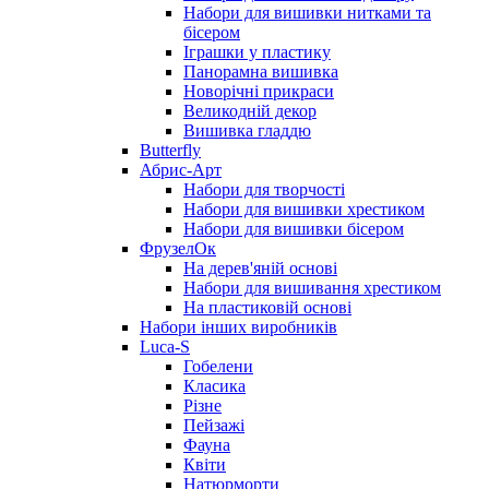
Набори для вишивки нитками та
бісером
Іграшки у пластику
Панорамна вишивка
Новорічні прикраси
Великодній декор
Вишивка гладдю
Butterfly
Абрис-Арт
Набори для творчості
Набори для вишивки хрестиком
Набори для вишивки бісером
ФрузелОк
На дерев'яній основі
Набори для вишивання хрестиком
На пластиковій основі
Набори інших виробників
Luca-S
Гобелени
Класика
Різне
Пейзажі
Фауна
Квіти
Натюрморти