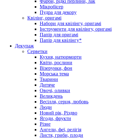
Фарби, рідкі перлини, лак
Мікробісер
Пудра для декору
Квілінг, оригамі
Набори для квілінгу, оригамі
Інструменти для квілінгу, оригамі
Папір для оригамі
Папір для квілінгу*
Декупаж
Серветки
Кухня, натюрморти
Квіти, рослини
Візерунки, фон
Морська тема
Тварини
Дитяче
Овочі, оливки
Великдень
Весілля, серця, любовь
Люди
Новий рік, Різдво
Ягоди, фрукти
Різне
Ангели, феї, релігія
Листя, гриби, плоди