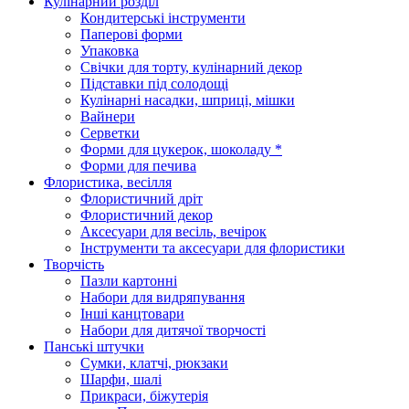
Кулінарний розділ
Кондитерські інструменти
Паперові форми
Упаковка
Свічки для торту, кулінарний декор
Підставки під солодощі
Кулінарні насадки, шприці, мішки
Вайнери
Серветки
Форми для цукерок, шоколаду *
Форми для печива
Флористика, весілля
Флористичний дріт
Флористичний декор
Аксесуари для весіль, вечірок
Інструменти та аксесуари для флористики
Творчість
Пазли картонні
Набори для видряпування
Інші канцтовари
Набори для дитячої творчості
Панські штучки
Сумки, клатчі, рюкзаки
Шарфи, шалі
Прикраси, біжутерія