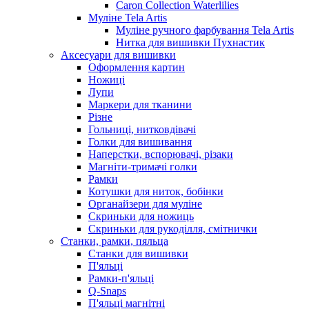
Caron Collection Waterlilies
Муліне Tela Artis
Муліне ручного фарбування Tela Artis
Нитка для вишивки Пухнастик
Аксесуари для вишивки
Оформлення картин
Ножиці
Лупи
Маркери для тканини
Різне
Гольниці, нитковдівачі
Голки для вишивання
Наперстки, вспорювачі, різаки
Магніти-тримачі голки
Рамки
Котушки для ниток, бобінки
Органайзери для муліне
Скриньки для ножиць
Скриньки для рукоділля, смітнички
Станки, рамки, пяльца
Станки для вишивки
П'яльці
Рамки-п'яльці
Q-Snaps
П'яльці магнітні