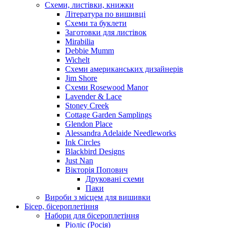
Схеми, листівки, книжки
Література по вишивці
Схеми та буклети
Заготовки для листівок
Mirabilia
Debbie Mumm
Wichelt
Схеми американських дизайнерів
Jim Shore
Cхеми Rosewood Manor
Lavender & Lace
Stoney Creek
Cottage Garden Samplings
Glendon Place
Alessandra Adelaide Needleworks
Ink Circles
Blackbird Designs
Just Nan
Вікторія Попович
Друковані схеми
Паки
Вироби з місцем для вишивки
Бісер, бісероплетіння
Набори для бісероплетіння
Ріоліс (Росія)