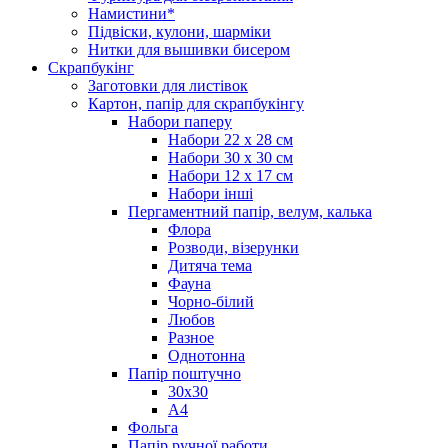
Намистини*
Підвіски, кулони, шарміки
Нитки для вышивки бисером
Скрапбукінг
Заготовки для листівок
Картон, папір для скрапбукінгу
Набори паперу
Набори 22 х 28 см
Набори 30 х 30 см
Набори 12 х 17 см
Набори інші
Пергаментний папір, велум, калька
Флора
Розводи, візерунки
Дитяча тема
Фауна
Чорно-білий
Любов
Разное
Однотонна
Папір поштучно
30х30
А4
Фольга
Папір ручної работи