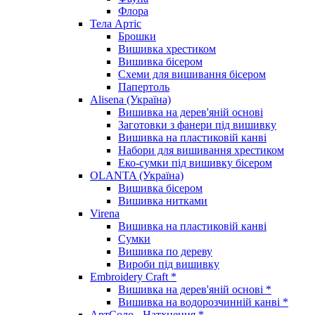
Флора
Тела Артіс
Брошки
Вишивка хрестиком
Вишивка бісером
Схеми для вишивання бісером
Папертоль
Alisena (Україна)
Вишивка на дерев'яній основі
Заготовки з фанери під вишивку
Вишивка на пластиковій канві
Набори для вишивання хрестиком
Еко-сумки під вишивку бісером
OLANTA (Україна)
Вишивка бісером
Вишивка нитками
Virena
Вишивка на пластиковій канві
Сумки
Вишивка по дереву
Вироби під вишивку
Embroidery Craft *
Вишивка на дерев'яній основі *
Вишивка на водорозчинній канві *
АртСоло - Натхнення *