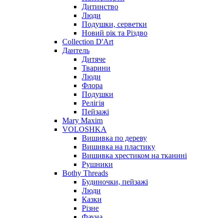
Дитинство
Люди
Подушки, серветки
Новий рік та Різдво
Collection D'Art
Дантель
Дитяче
Тварини
Люди
Флора
Подушки
Релігія
Пейзажі
Mary Maxim
VOLOSHKA
Вишивка по дереву
Вишивка на пластику
Вишивка хрестиком на тканині
Рушники
Bothy Threads
Будиночки, пейзажі
Люди
Казки
Різне
Фауна