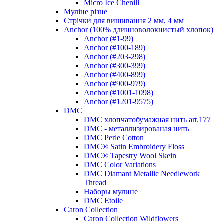
Micro Ice Chenill
Муліне різне
Стрічки для вишивання 2 мм, 4 мм
Anchor (100% длинноволокнистый хлопок)
Anchor (#1-99)
Anchor (#100-189)
Anchor (#203-298)
Anchor (#300-399)
Anchor (#400-899)
Anchor (#900-979)
Anchor (#1001-1098)
Anchor (#1201-9575)
DMC
DMC хлопчатобумажная нить art.177
DMC - металлизированая нить
DMC Perle Cotton
DMC® Satin Embroidery Floss
DMC® Tapestry Wool Skein
DMC Color Variations
DMC Diamant Metallic Needlework
Thread
Наборы мулине
DMC Etoile
Caron Collection
Caron Collection Wildflowers