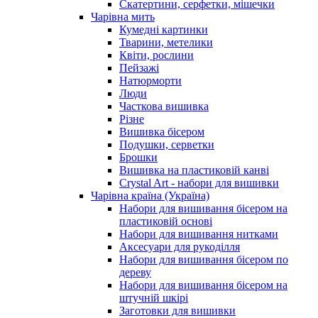
Скатертини, серфетки, мішечки
Чарiвна мить
Кумедні картинки
Тварини, метелики
Квіти, рослини
Пейзажі
Натюрморти
Люди
Часткова вишивка
Різне
Вишивка бісером
Подушки, серветки
Брошки
Вишивка на пластиковій канві
Crystal Art - набори для вишивки
Чарівна країна (Україна)
Набори для вишивання бісером на
пластиковій основі
Набори для вишивання нитками
Аксесуари для рукоділля
Набори для вишивання бісером по
дереву
Набори для вишивання бісером на
штучній шкірі
Заготовки для вишивки