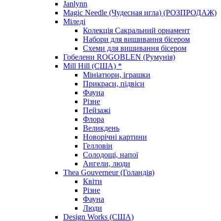
Janlynn
Magic Needle (Чудесная игла) (РОЗПРОДАЖ)
Міледі
Колекція Сакральний орнамент
Набори для вишивання бісером
Схеми для вишивання бісером
Гобелени ROGOBLEN (Румунія)
Mill Hill (США) *
Мініатюри, іграшки
Прикраси, підвіси
Фауна
Різне
Пейзажі
Флора
Великдень
Новорічні картини
Гелловін
Солодощі, напої
Ангели, люди
Thea Gouverneur (Голандія)
Квіти
Різне
Фауна
Люди
Design Works (США)