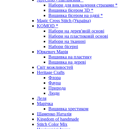
Набори для викладення стразами *
Вишивка бісером 3D *
Вишивка бісером на одязі *
Magic Cross Stitch (Україна)
KOMOD *
Набори на дерев'яній основі
Набори на пластиковій основі
Набори на тканині
Набори бісерні
Юркевич Марія
Вишивка на пластику
Вишивка на дереві
Світ можливостей
Heritage Crafts
Флора
Фауна
Природа
Люди
Леля
Марічка
Вишивка хрестиком
Шаменко Наталія
Kingdom of handmade
Stitch Color Mix