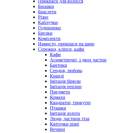
Прикраси для волосся
Брошки
Браслети
Різне
Каблучки
Годинники
Брелки
Комплекти
Намисто, прикраси на шию
Сережки, кліпси, кафи
Кафи
Асиметричні, з двох частин
Бантики
Сердця, любовь
Краплі
Імітація бірюзи
Імітація перлин
Предмети
Комахи
Квадратні, трикутні
Пташки
Імітація золота
Люди, частини тіла
Квіточки різні
Вечірні