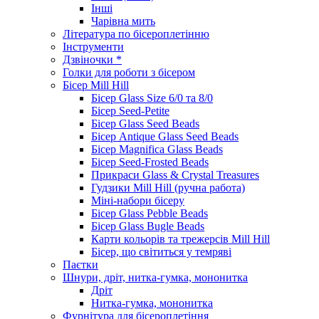
Інші
Чарівна мить
Література по бісероплетінню
Інструменти
Дзвіночки *
Голки для роботи з бісером
Бісер Mill Hill
Бісер Glass Size 6/0 та 8/0
Бісер Seed-Petite
Бісер Glass Seed Beads
Бісер Antique Glass Seed Beads
Бісер Magnifica Glass Beads
Бісер Seed-Frosted Beads
Прикраси Glass & Crystal Treasures
Гудзики Mill Hill (ручна работа)
Міні-набори бісеру
Бісер Glass Pebble Beads
Бісер Glass Bugle Beads
Карти кольорів та трежерсів Mill Hill
Бісер, що світиться у темряві
Паєтки
Шнури, дріт, нитка-гумка, мононитка
Дріт
Нитка-гумка, мононитка
Фурнітура для бісероплетіння