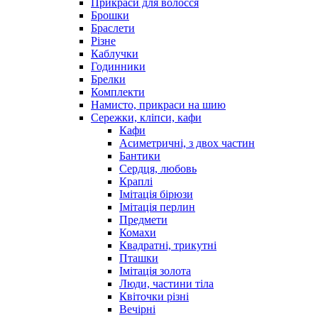
Прикраси для волосся
Брошки
Браслети
Різне
Каблучки
Годинники
Брелки
Комплекти
Намисто, прикраси на шию
Сережки, кліпси, кафи
Кафи
Асиметричні, з двох частин
Бантики
Сердця, любовь
Краплі
Імітація бірюзи
Імітація перлин
Предмети
Комахи
Квадратні, трикутні
Пташки
Імітація золота
Люди, частини тіла
Квіточки різні
Вечірні