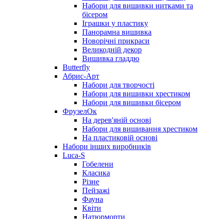
Набори для вишивки нитками та
бісером
Іграшки у пластику
Панорамна вишивка
Новорічні прикраси
Великодній декор
Вишивка гладдю
Butterfly
Абрис-Арт
Набори для творчості
Набори для вишивки хрестиком
Набори для вишивки бісером
ФрузелОк
На дерев'яній основі
Набори для вишивання хрестиком
На пластиковій основі
Набори інших виробників
Luca-S
Гобелени
Класика
Різне
Пейзажі
Фауна
Квіти
Натюрморти