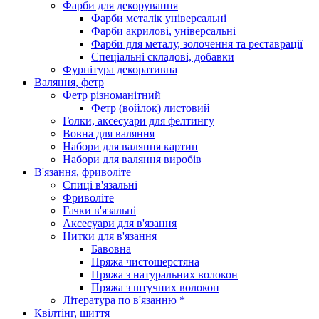
Фарби для декорування
Фарби металік універсальні
Фарби акрилові, універсальні
Фарби для металу, золочення та реставрації
Спеціальні складові, добавки
Фурнітура декоративна
Валяння, фетр
Фетр різноманітний
Фетр (войлок) листовий
Голки, аксесуари для фелтингу
Вовна для валяння
Набори для валяння картин
Набори для валяння виробів
В'язання, фриволіте
Спиці в'язальні
Фриволіте
Гачки в'язальні
Аксесуари для в'язання
Нитки для в'язання
Бавовна
Пряжа чистошерстяна
Пряжа з натуральних волокон
Пряжа з штучних волокон
Література по в'язанню *
Квілтінг, шиття