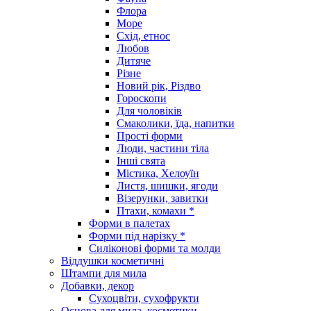
Флора
Море
Схід, етнос
Любов
Дитяче
Різне
Новий рік, Різдво
Гороскопи
Для чоловіків
Смаколики, їда, напитки
Прості форми
Люди, частини тіла
Інші свята
Містика, Хелоуїн
Листя, шишки, ягоди
Візерунки, завитки
Птахи, комахи *
Форми в палетах
Форми під нарізку *
Силіконові форми та молди
Віддушки косметичні
Штампи для мила
Добавки, декор
Сухоцвіти, сухофрукти
Основа для мила, косметики