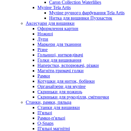
Caron Collection Waterlilies
Муліне Tela Artis
Муліне ручного фарбування Tela Artis
Нитка для вишивки Пухнастик
Аксесуари для вишивки
Оформлення картин
Ножиці
Лупи
Маркери для тканини
Різне
Гольниці, нитковдівачі
Голки для вишивання
Наперстки, вспорювачі, різаки
Магніти-тримачі голки
Рамки
Котушки для ниток, бобінки
Органайзери для муліне
Скриньки для ножиць
Скриньки для рукоділля, смітнички
Станки, рамки, пяльца
Станки для вишивки
П'яльці
Рамки-п'яльці
Q-Snaps
П'яльці магнітні