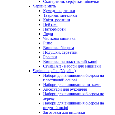
Скатертини, серфетки, мішечки
Чарiвна мить
Кумедні картинки
Тварини, метелики
Квіти, рослини
Пейзажі
Натюрморти
Люди
Часткова вишивка
Різне
Вишивка бісером
Подушки, серветки
Брошки
Вишивка на пластиковій канві
Crystal Art - набори для вишивки
Чарівна країна (Україна)
Набори для вишивання бісером на
пластиковій основі
Набори для вишивання нитками
Аксесуари для рукоділля
Набори для вишивання бісером по
дереву
Набори для вишивання бісером на
штучній шкірі
Заготовки для вишивки