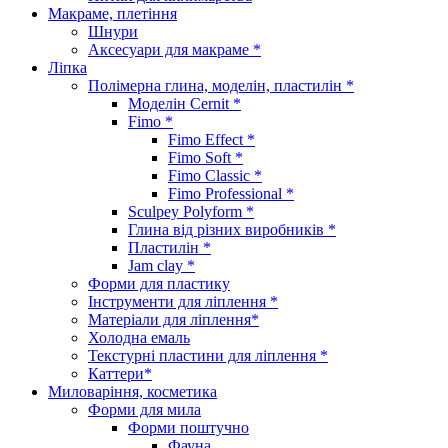
Макраме, плетіння
Шнури
Аксесуари для макраме *
Ліпка
Полімерна глина, моделін, пластилін *
Моделін Cernit *
Fimo *
Fimo Effect *
Fimo Soft *
Fimo Classic *
Fimo Professional *
Sculpey Polyform *
Глина від різних виробників *
Пластилін *
Jam clay *
Форми для пластику
Інструменти для ліплення *
Матеріали для ліплення*
Холодна емаль
Текстурні пластини для ліплення *
Каттери*
Миловаріння, косметика
Форми для мила
Форми поштучно
Фауна