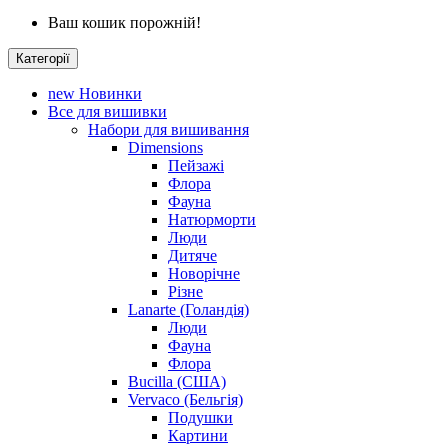
Ваш кошик порожній!
Категорії
new
Новинки
Все для вишивки
Набори для вишивання
Dimensions
Пейзажі
Флора
Фауна
Натюрморти
Люди
Дитяче
Новорічне
Різне
Lanarte (Голандія)
Люди
Фауна
Флора
Bucilla (США)
Vervaco (Бельгія)
Подушки
Картини