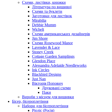
Схеми, листівки, книжки
Література по вишивці
Схеми та буклети
Заготовки для листівок
Mirabilia
Debbie Mumm
Wichelt
Схеми американських дизайнерів
Jim Shore
Cхеми Rosewood Manor
Lavender & Lace
Stoney Creek
Cottage Garden Samplings
Glendon Place
Alessandra Adelaide Needleworks
Ink Circles
Blackbird Designs
Just Nan
Вікторія Попович
Друковані схеми
Паки
Вироби з місцем для вишивки
Бісер, бісероплетіння
Набори для бісероплетіння
Ріоліс (Росія)