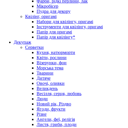
Фарби, рідкі перлини, лак
Мікробісер
Пудра для декору
Квілінг, оригамі
Набори для квілінгу, оригамі
Інструменти для квілінгу, оригамі
Папір для оригамі
Папір для квілінгу*
Декупаж
Серветки
Кухня, натюрморти
Квіти, рослини
Візерунки, фон
Морська тема
Тварини
Дитяче
Овочі, оливки
Великдень
Весілля, серця, любовь
Люди
Новий рік, Різдво
Ягоди, фрукти
Різне
Ангели, феї, релігія
Листя, гриби, плоди