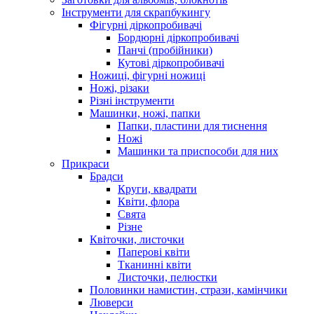
Інструменти для скрапбукингу
Фігурні діркопробивачі
Бордюрні діркопробивачі
Панчі (пробійники)
Кутові діркопробивачі
Ножиці, фігурні ножиці
Ножі, різаки
Різні інструменти
Машинки, ножі, папки
Папки, пластини для тиснення
Ножі
Машинки та приспособи для них
Прикраси
Брадси
Круги, квадрати
Квіти, флора
Свята
Різне
Квіточки, листочки
Паперові квіти
Тканинні квіти
Листочки, пелюстки
Половинки намистин, стрази, камінчики
Люверси