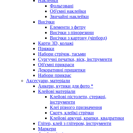
Наклейки
Фольговані
Об'ємні наклейки
Звичайні наклейки
Висічки
Елементи з фетру
Висічки з пінорезини
Висічки з картону (чіпборд)
Карти 3D, колажі
Пряжки
Набори стрічок, тасьми
Сургучні печатки, віск, інструменти
Об'ємні прикраси
Декоративні прищепки
Набори прикрас
Аксесуари, матеріали
Анкери, кутики для фото *
Клейові матеріали
Клейові пістолети, стержні,
інструменти
Клеї різного призначення
Скотч, клейкі стрічки
Клейові аркуші, крапки, квадратики
Глітер, клей з глітером, інструменти
Маркери