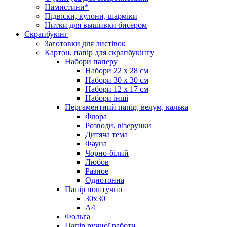
Намистини*
Підвіски, кулони, шарміки
Нитки для вышивки бисером
Скрапбукінг
Заготовки для листівок
Картон, папір для скрапбукінгу
Набори паперу
Набори 22 х 28 см
Набори 30 х 30 см
Набори 12 х 17 см
Набори інші
Пергаментний папір, велум, калька
Флора
Розводи, візерунки
Дитяча тема
Фауна
Чорно-білий
Любов
Разное
Однотонна
Папір поштучно
30х30
А4
Фольга
Папір ручної работи