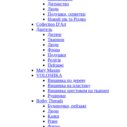
Дитинство
Люди
Подушки, серветки
Новий рік та Різдво
Collection D'Art
Дантель
Дитяче
Тварини
Люди
Флора
Подушки
Релігія
Пейзажі
Mary Maxim
VOLOSHKA
Вишивка по дереву
Вишивка на пластику
Вишивка хрестиком на тканині
Рушники
Bothy Threads
Будиночки, пейзажі
Люди
Казки
Різне
Фауна