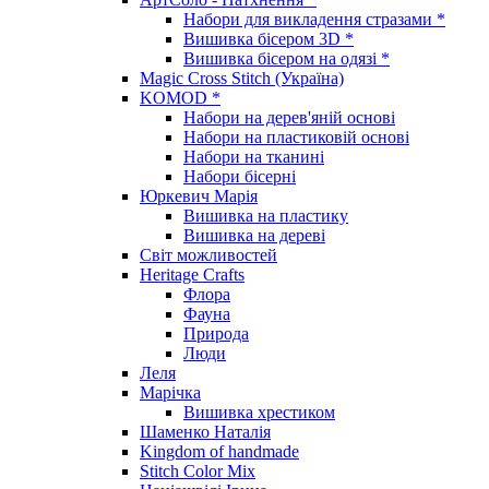
Набори для викладення стразами *
Вишивка бісером 3D *
Вишивка бісером на одязі *
Magic Cross Stitch (Україна)
KOMOD *
Набори на дерев'яній основі
Набори на пластиковій основі
Набори на тканині
Набори бісерні
Юркевич Марія
Вишивка на пластику
Вишивка на дереві
Світ можливостей
Heritage Crafts
Флора
Фауна
Природа
Люди
Леля
Марічка
Вишивка хрестиком
Шаменко Наталія
Kingdom of handmade
Stitch Color Mix