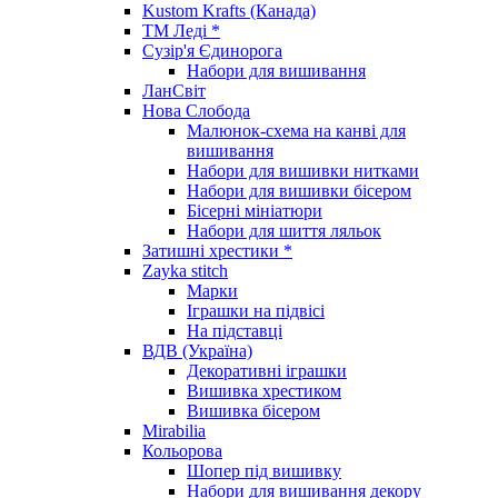
Kustom Krafts (Канада)
ТМ Леді *
Сузір'я Єдинорога
Набори для вишивання
ЛанСвіт
Нова Слобода
Малюнок-схема на канві для
вишивання
Набори для вишивки нитками
Набори для вишивки бісером
Бісерні мініатюри
Набори для шиття ляльок
Затишні хрестики *
Zayka stitch
Марки
Іграшки на підвісі
На підставці
ВДВ (Україна)
Декоративні іграшки
Вишивка хрестиком
Вишивка бісером
Mirabilia
Кольорова
Шопер під вишивку
Набори для вишивання декору