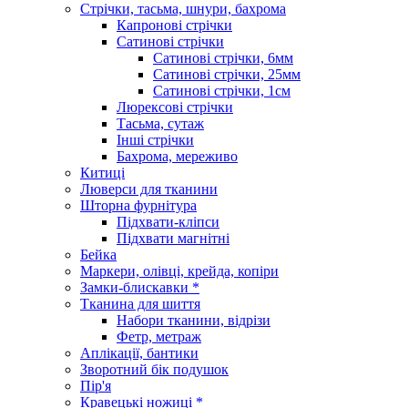
Стрічки, тасьма, шнури, бахрома
Капронові стрічки
Сатинові стрічки
Сатинові стрічки, 6мм
Сатинові стрічки, 25мм
Сатинові стрічки, 1см
Люрексові стрічки
Тасьма, сутаж
Інші стрічки
Бахрома, мереживо
Китиці
Люверси для тканини
Шторна фурнітура
Підхвати-кліпси
Підхвати магнітні
Бейка
Маркери, олівці, крейда, копіри
Замки-блискавки *
Тканина для шиття
Набори тканини, відрізи
Фетр, метраж
Аплікації, бантики
Зворотний бік подушок
Пір'я
Кравецькі ножиці *