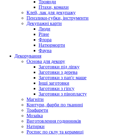
Троянди
Птахи, комахи
Клей, лак для декупажу
Пензлики-губки, інструменти
Декупажні карти
Люди
Різне
Флора
Натюрморти
Фауна
Декорування
Основа для декору
Заготовки під ліпку
Заготовки з дерева
Заготовки з пап'є маше
Інші заготовки
Заготовки з гіпсу
Заготовки з пінопласту
Магніти
Контури, фарби по тканині
Трафарети
Мозаїка
Виготовлення годинників
Натирки
Роспис по склу та керамиці