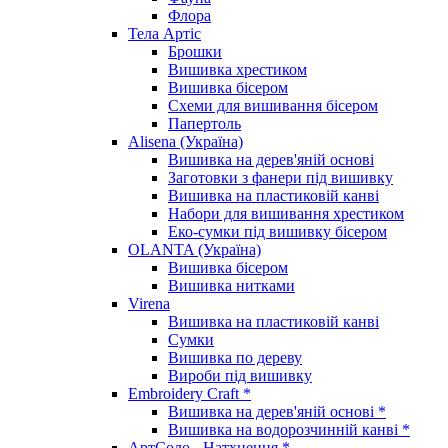
Флора
Тела Артіс
Брошки
Вишивка хрестиком
Вишивка бісером
Схеми для вишивання бісером
Папертоль
Alisena (Україна)
Вишивка на дерев'яній основі
Заготовки з фанери під вишивку
Вишивка на пластиковій канві
Набори для вишивання хрестиком
Еко-сумки під вишивку бісером
OLANTA (Україна)
Вишивка бісером
Вишивка нитками
Virena
Вишивка на пластиковій канві
Сумки
Вишивка по дереву
Вироби під вишивку
Embroidery Craft *
Вишивка на дерев'яній основі *
Вишивка на водорозчинній канві *
АртСоло - Натхнення *