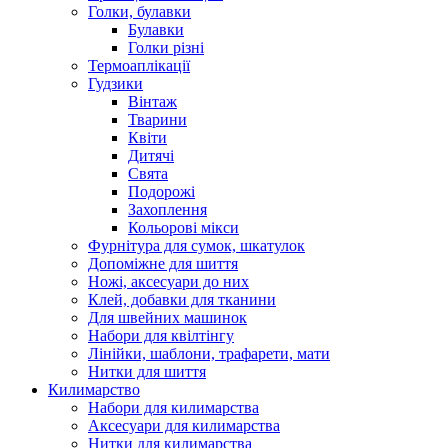
Голки, булавки
Булавки
Голки різні
Термоаплікації
Гудзики
Вінтаж
Тварини
Квіти
Дитячі
Свята
Подорожі
Захоплення
Кольорові мікси
Фурнітура для сумок, шкатулок
Допоміжне для шиття
Ножі, аксесуари до них
Клей, добавки для тканини
Для швейних машинок
Набори для квілтінгу
Лінійки, шаблони, трафарети, мати
Нитки для шиття
Килимарство
Набори для килимарства
Аксесуари для килимарства
Нитки для килимарства