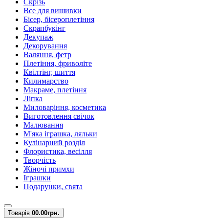
Скрізь
Все для вишивки
Бісер, бісероплетіння
Скрапбукінг
Декупаж
Декорування
Валяння, фетр
Плетіння, фриволіте
Квілтінг, шиття
Килимарство
Макраме, плетіння
Ліпка
Миловаріння, косметика
Виготовлення свічок
Малювання
М'яка іграшка, ляльки
Кулінарний розділ
Флористика, весілля
Творчість
Жіночі примхи
Іграшки
Подарунки, свята
Товарів
0
0.00грн.