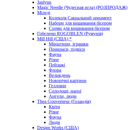
Janlynn
Magic Needle (Чудесная игла) (РОЗПРОДАЖ)
Міледі
Колекція Сакральний орнамент
Набори для вишивання бісером
Схеми для вишивання бісером
Гобелени ROGOBLEN (Румунія)
Mill Hill (США) *
Мініатюри, іграшки
Прикраси, підвіси
Фауна
Різне
Пейзажі
Флора
Великдень
Новорічні картини
Гелловін
Солодощі, напої
Ангели, люди
Thea Gouverneur (Голандія)
Квіти
Різне
Фауна
Люди
Design Works (США)