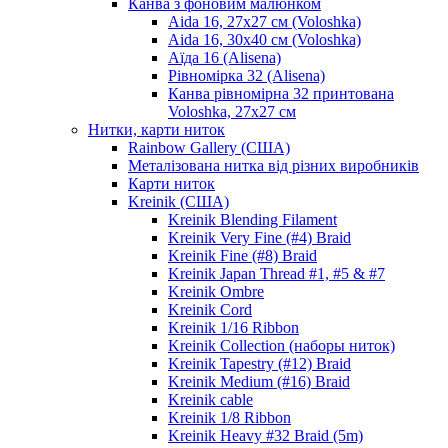
Канва з фоновим малюнком
Aida 16, 27х27 см (Voloshka)
Aida 16, 30х40 см (Voloshka)
Аїда 16 (Alisena)
Рівномірка 32 (Alisena)
Канва рівномірна 32 принтована
Voloshka, 27х27 см
Нитки, карти ниток
Rainbow Gallery (США)
Металізована нитка від різних виробників
Карти ниток
Kreinik (США)
Kreinik Blending Filament
Kreinik Very Fine (#4) Braid
Kreinik Fine (#8) Braid
Kreinik Japan Thread #1, #5 & #7
Kreinik Ombre
Kreinik Cord
Kreinik 1/16 Ribbon
Kreinik Collection (наборы ниток)
Kreinik Tapestry (#12) Braid
Kreinik Medium (#16) Braid
Kreinik cable
Kreinik 1/8 Ribbon
Kreinik Heavy #32 Braid (5m)