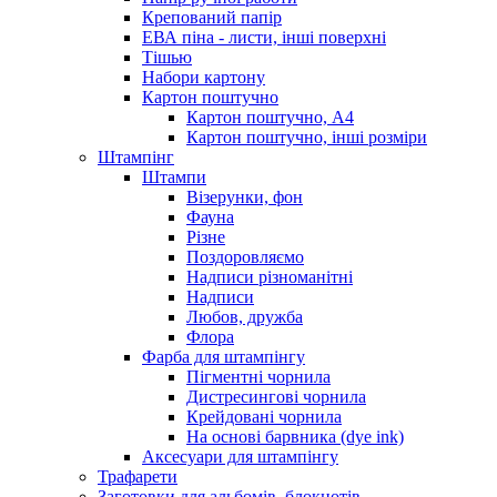
Крепований папір
ЕВА піна - листи, інші поверхні
Тішью
Набори картону
Картон поштучно
Картон поштучно, А4
Картон поштучно, інші розміри
Штампінг
Штампи
Візерунки, фон
Фауна
Різне
Поздоровляємо
Надписи різноманітні
Надписи
Любов, дружба
Флора
Фарба для штампінгу
Пігментні чорнила
Дистресингові чорнила
Крейдовані чорнила
На основі барвника (dye ink)
Аксесуари для штампінгу
Трафарети
Заготовки для альбомів, блокнотів