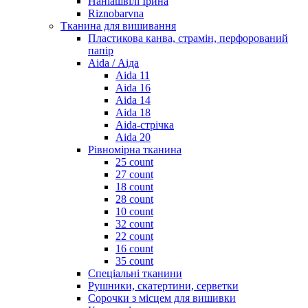
Наніашвілі Ірина
Riznobarvna
Тканина для вишивання
Пластикова канва, страмін, перфорований
папір
Aida / Аіда
Aida 11
Aida 16
Aida 14
Aida 18
Aida-стрічка
Aida 20
Рівномірна тканина
25 count
27 count
18 count
28 count
10 count
32 count
22 count
16 count
35 count
Спеціальні тканини
Рушники, скатертини, серветки
Сорочки з місцем для вишивки