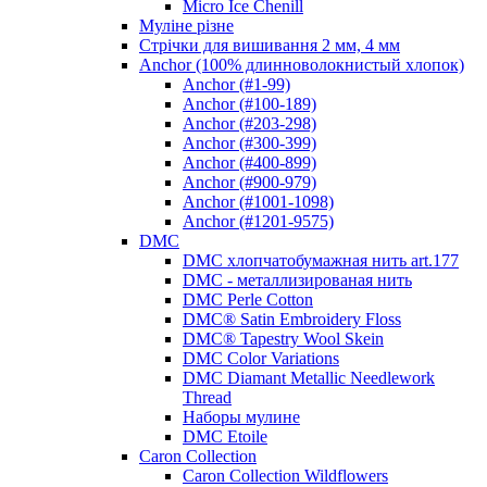
Micro Ice Chenill
Муліне різне
Стрічки для вишивання 2 мм, 4 мм
Anchor (100% длинноволокнистый хлопок)
Anchor (#1-99)
Anchor (#100-189)
Anchor (#203-298)
Anchor (#300-399)
Anchor (#400-899)
Anchor (#900-979)
Anchor (#1001-1098)
Anchor (#1201-9575)
DMC
DMC хлопчатобумажная нить art.177
DMC - металлизированая нить
DMC Perle Cotton
DMC® Satin Embroidery Floss
DMC® Tapestry Wool Skein
DMC Color Variations
DMC Diamant Metallic Needlework
Thread
Наборы мулине
DMC Etoile
Caron Collection
Caron Collection Wildflowers