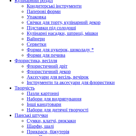
Кулінарний розділ
Кондитерські інструменти
Паперові форми
Упаковка
Свічки для торту, кулінарний декор
Підставки під солодощі
Кулінарні насадки, шприці, мішки
Вайнери
Серветки
Форми для цукерок, шоколаду *
Форми для печива
Флористика, весілля
Флористичний дріт
Флористичний декор
Аксесуари для весіль, вечірок
Інструменти та аксесуари для флористики
Творчість
Пазли картонні
Набори для видряпування
Інші канцтовари
Набори для дитячої творчості
Панські штучки
Сумки, клатчі, рюкзаки
Шарфи, шалі
Прикраси, біжутерія