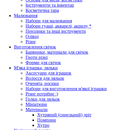
Інструменти та інвентар
Косметична тара
Малювання
Набори для малювання
Набори гуаші, акварелі, акрилу *
Пензлики та інші інструменти
Олівці
Різне
Виготовлення свічок
Барвники, матеріали для свічок
Гноти різні
Форми для свічок
М'яка іграшка, ляльки
Аксесуари для іграшок
Волосся для ляльок
Оченята, носики
Набори для виготовлення м'якої іграшки
Різне потрібне :)
Голки для ляльок
Мініатюри
Материали
Хутряний (синельний) дріт
Помпони
Хутро