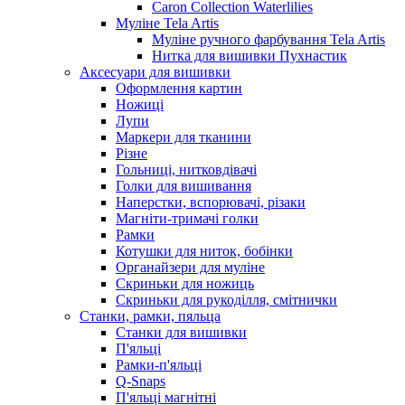
Caron Collection Waterlilies
Муліне Tela Artis
Муліне ручного фарбування Tela Artis
Нитка для вишивки Пухнастик
Аксесуари для вишивки
Оформлення картин
Ножиці
Лупи
Маркери для тканини
Різне
Гольниці, нитковдівачі
Голки для вишивання
Наперстки, вспорювачі, різаки
Магніти-тримачі голки
Рамки
Котушки для ниток, бобінки
Органайзери для муліне
Скриньки для ножиць
Скриньки для рукоділля, смітнички
Станки, рамки, пяльца
Станки для вишивки
П'яльці
Рамки-п'яльці
Q-Snaps
П'яльці магнітні