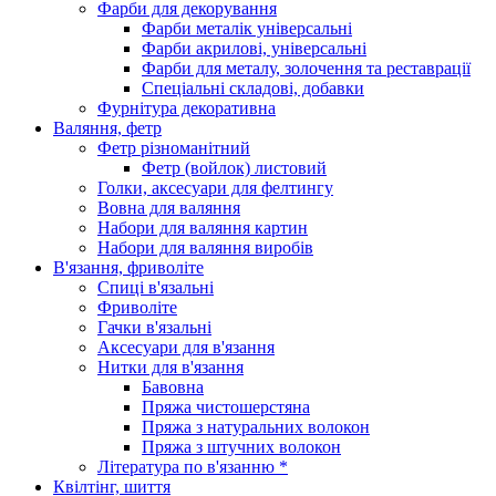
Фарби для декорування
Фарби металік універсальні
Фарби акрилові, універсальні
Фарби для металу, золочення та реставрації
Спеціальні складові, добавки
Фурнітура декоративна
Валяння, фетр
Фетр різноманітний
Фетр (войлок) листовий
Голки, аксесуари для фелтингу
Вовна для валяння
Набори для валяння картин
Набори для валяння виробів
В'язання, фриволіте
Спиці в'язальні
Фриволіте
Гачки в'язальні
Аксесуари для в'язання
Нитки для в'язання
Бавовна
Пряжа чистошерстяна
Пряжа з натуральних волокон
Пряжа з штучних волокон
Література по в'язанню *
Квілтінг, шиття