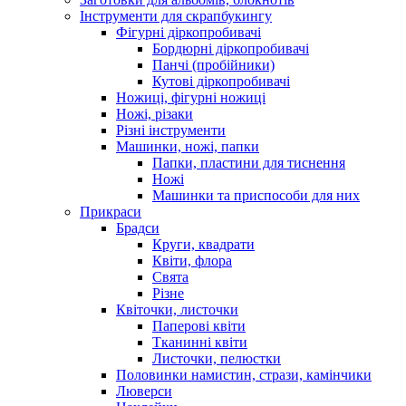
Інструменти для скрапбукингу
Фігурні діркопробивачі
Бордюрні діркопробивачі
Панчі (пробійники)
Кутові діркопробивачі
Ножиці, фігурні ножиці
Ножі, різаки
Різні інструменти
Машинки, ножі, папки
Папки, пластини для тиснення
Ножі
Машинки та приспособи для них
Прикраси
Брадси
Круги, квадрати
Квіти, флора
Свята
Різне
Квіточки, листочки
Паперові квіти
Тканинні квіти
Листочки, пелюстки
Половинки намистин, стрази, камінчики
Люверси