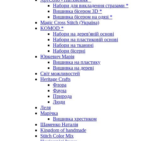
Набори для викладення стразами *
Вишивка бісером 3D *
Вишивка бісером на одязі *
Magic Cross Stitch (Україна)
KOMOD *
Набори на дерев'яній основі
Набори на пластиковій основі
Набори на тканині
Набори бісерні
Юркевич Марія
Вишивка на пластику
Вишивка на дереві
Світ можливостей
Heritage Crafts
Флора
Фауна
Природа
Люди
Леля
Марічка
Вишивка хрестиком
Шаменко Наталія
Kingdom of handmade
Stitch Color Mix