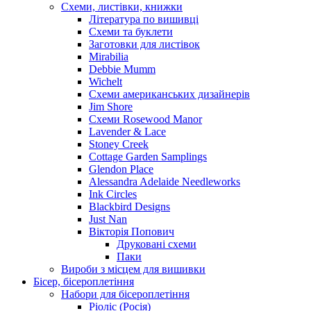
Схеми, листівки, книжки
Література по вишивці
Схеми та буклети
Заготовки для листівок
Mirabilia
Debbie Mumm
Wichelt
Схеми американських дизайнерів
Jim Shore
Cхеми Rosewood Manor
Lavender & Lace
Stoney Creek
Cottage Garden Samplings
Glendon Place
Alessandra Adelaide Needleworks
Ink Circles
Blackbird Designs
Just Nan
Вікторія Попович
Друковані схеми
Паки
Вироби з місцем для вишивки
Бісер, бісероплетіння
Набори для бісероплетіння
Ріоліс (Росія)