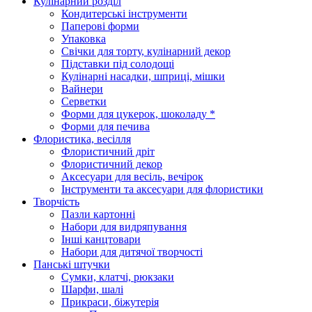
Кулінарний розділ
Кондитерські інструменти
Паперові форми
Упаковка
Свічки для торту, кулінарний декор
Підставки під солодощі
Кулінарні насадки, шприці, мішки
Вайнери
Серветки
Форми для цукерок, шоколаду *
Форми для печива
Флористика, весілля
Флористичний дріт
Флористичний декор
Аксесуари для весіль, вечірок
Інструменти та аксесуари для флористики
Творчість
Пазли картонні
Набори для видряпування
Інші канцтовари
Набори для дитячої творчості
Панські штучки
Сумки, клатчі, рюкзаки
Шарфи, шалі
Прикраси, біжутерія