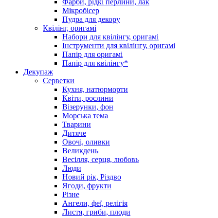
Фарби, рідкі перлини, лак
Мікробісер
Пудра для декору
Квілінг, оригамі
Набори для квілінгу, оригамі
Інструменти для квілінгу, оригамі
Папір для оригамі
Папір для квілінгу*
Декупаж
Серветки
Кухня, натюрморти
Квіти, рослини
Візерунки, фон
Морська тема
Тварини
Дитяче
Овочі, оливки
Великдень
Весілля, серця, любовь
Люди
Новий рік, Різдво
Ягоди, фрукти
Різне
Ангели, феї, релігія
Листя, гриби, плоди