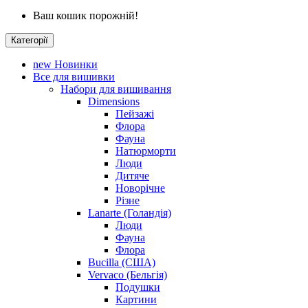
Ваш кошик порожній!
Категорії
new
Новинки
Все для вишивки
Набори для вишивання
Dimensions
Пейзажі
Флора
Фауна
Натюрморти
Люди
Дитяче
Новорічне
Різне
Lanarte (Голандія)
Люди
Фауна
Флора
Bucilla (США)
Vervaco (Бельгія)
Подушки
Картини