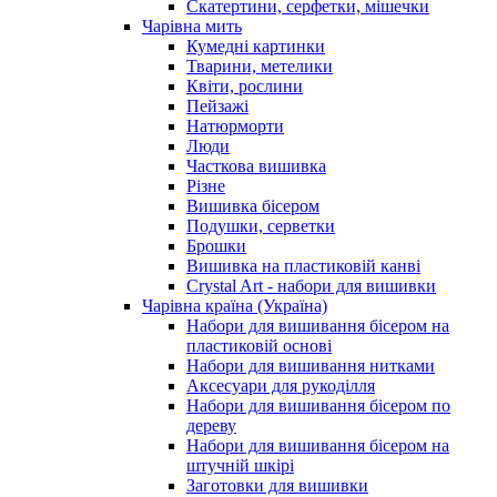
Скатертини, серфетки, мішечки
Чарiвна мить
Кумедні картинки
Тварини, метелики
Квіти, рослини
Пейзажі
Натюрморти
Люди
Часткова вишивка
Різне
Вишивка бісером
Подушки, серветки
Брошки
Вишивка на пластиковій канві
Crystal Art - набори для вишивки
Чарівна країна (Україна)
Набори для вишивання бісером на
пластиковій основі
Набори для вишивання нитками
Аксесуари для рукоділля
Набори для вишивання бісером по
дереву
Набори для вишивання бісером на
штучній шкірі
Заготовки для вишивки