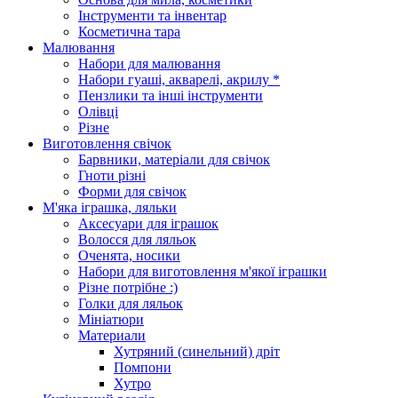
Інструменти та інвентар
Косметична тара
Малювання
Набори для малювання
Набори гуаші, акварелі, акрилу *
Пензлики та інші інструменти
Олівці
Різне
Виготовлення свічок
Барвники, матеріали для свічок
Гноти різні
Форми для свічок
М'яка іграшка, ляльки
Аксесуари для іграшок
Волосся для ляльок
Оченята, носики
Набори для виготовлення м'якої іграшки
Різне потрібне :)
Голки для ляльок
Мініатюри
Материали
Хутряний (синельний) дріт
Помпони
Хутро