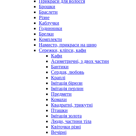
Прикраси для волосся
Брошки
Браслети
Різне
Каблучки
Годинники
Брелки
Комплекти
Намисто, прикраси на шию
Сережки, кліпси, кафи
Кафи
Асиметричні, з двох частин
Бантики
Сердця, любовь
Краплі
Імітація бірюзи
Імітація перлин
Предмети
Комахи
Квадратні, трикутні
Пташки
Імітація золота
Люди, частини тіла
Квіточки різні
Вечірні