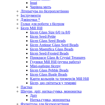
Інші
Чарівна мить
Література по бісероплетінню
Інструменти
Дзвіночки *
Голки для роботи з бісером
Бісер Mill Hill
Бісер Glass Size 6/0 та 8/0
Бісер Seed-Petite
Бісер Glass Seed Beads
Бісер Antique Glass Seed Beads
Бісер Magnifica Glass Beads
Бісер Seed-Frosted Beads
Прикраси Glass & Crystal Treasures
Гудзики Mill Hill (ручна работа)
Міні-набори бісеру
Бісер Glass Pebble Beads
Бісер Glass Bugle Beads
Карти кольорів та трежерсів Mill Hill
Бісер, що світиться у темряві
Паєтки
Шнури, дріт, нитка-гумка, мононитка
Дріт
Нитка-гумка, мононитка
Фурнітура для бісероплетіння