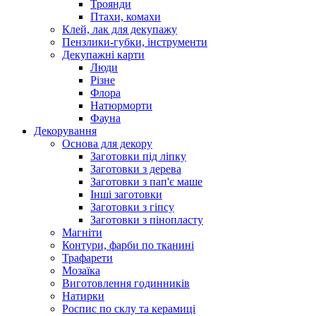
Троянди
Птахи, комахи
Клей, лак для декупажу
Пензлики-губки, інструменти
Декупажні карти
Люди
Різне
Флора
Натюрморти
Фауна
Декорування
Основа для декору
Заготовки під ліпку
Заготовки з дерева
Заготовки з пап'є маше
Інші заготовки
Заготовки з гіпсу
Заготовки з пінопласту
Магніти
Контури, фарби по тканині
Трафарети
Мозаїка
Виготовлення годинників
Натирки
Роспис по склу та керамиці