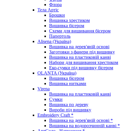
Флора
Тела Артіс
Брошки
Вишивка хрестиком
Вишивка бісером
Схеми для вишивання бісером
Папертоль
Alisena (Україна)
Вишивка на дерев'яній основі
Заготовки з фанери під вишивку
Вишивка на пластиковій канві
Набори для вишивання хрестиком
Еко-сумки під вишивку бісером
OLANTA (Україна)
Вишивка бісером
Вишивка нитками
Virena
Вишивка на пластиковій канві
Сумки
Вишивка по дереву
Вироби під вишивку
Embroidery Craft *
Вишивка на дерев'яній основі *
Вишивка на водорозчинній канві *
АртСоло - Натхнення *