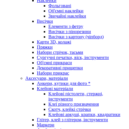
Наклейки
Фольговані
Об'ємні наклейки
Звичайні наклейки
Висічки
Елементи з фетру
Висічки з пінорезини
Висічки з картону (чіпборд)
Карти 3D, колажі
Пряжки
Набори стрічок, тасьми
Сургучні печатки, віск, інструменти
Об'ємні прикраси
Декоративні прищепки
Набори прикрас
Аксесуари, матеріали
Анкери, кутики для фото *
Клейові матеріали
Клейові пістолети, стержні,
інструменти
Клеї різного призначення
Скотч, клейкі стрічки
Клейові аркуші, крапки, квадратики
Глітер, клей з глітером, інструменти
Маркери