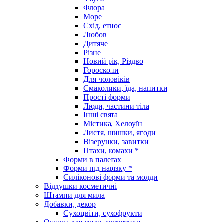
Флора
Море
Схід, етнос
Любов
Дитяче
Різне
Новий рік, Різдво
Гороскопи
Для чоловіків
Смаколики, їда, напитки
Прості форми
Люди, частини тіла
Інші свята
Містика, Хелоуїн
Листя, шишки, ягоди
Візерунки, завитки
Птахи, комахи *
Форми в палетах
Форми під нарізку *
Силіконові форми та молди
Віддушки косметичні
Штампи для мила
Добавки, декор
Сухоцвіти, сухофрукти
Основа для мила, косметики