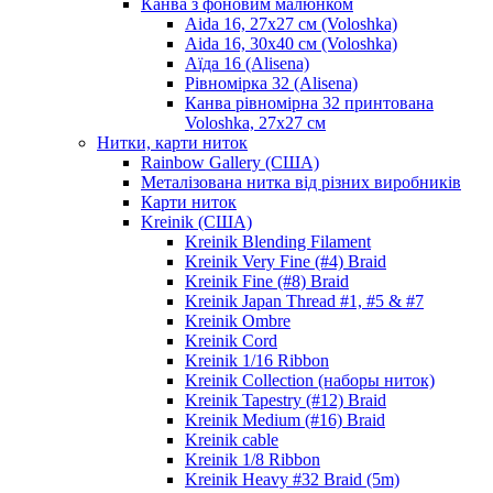
Канва з фоновим малюнком
Aida 16, 27х27 см (Voloshka)
Aida 16, 30х40 см (Voloshka)
Аїда 16 (Alisena)
Рівномірка 32 (Alisena)
Канва рівномірна 32 принтована
Voloshka, 27х27 см
Нитки, карти ниток
Rainbow Gallery (США)
Металізована нитка від різних виробників
Карти ниток
Kreinik (США)
Kreinik Blending Filament
Kreinik Very Fine (#4) Braid
Kreinik Fine (#8) Braid
Kreinik Japan Thread #1, #5 & #7
Kreinik Ombre
Kreinik Cord
Kreinik 1/16 Ribbon
Kreinik Collection (наборы ниток)
Kreinik Tapestry (#12) Braid
Kreinik Medium (#16) Braid
Kreinik cable
Kreinik 1/8 Ribbon
Kreinik Heavy #32 Braid (5m)