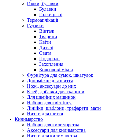
Голки, булавки
Булавки
Голки різні
Термоаплікації
Гудзики
Вінтаж
Тварини
Квіти
Дитячі
Свята
Подорожі
Захоплення
Кольорові мікси
Фурнітура для сумок, шкатулок
Допоміжне для шиття
Ножі, аксесуари до них
Клей, добавки для тканини
Для швейних машинок
Набори для квілтінгу
Лінійки, шаблони, трафарети, мати
Нитки для шиття
Килимарство
Набори для килимарства
Аксесуари для килимарства
Нитки для килимарства