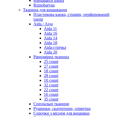
Наніашвілі Ірина
Riznobarvna
Тканина для вишивання
Пластикова канва, страмін, перфорований
папір
Aida / Аіда
Aida 11
Aida 16
Aida 14
Aida 18
Aida-стрічка
Aida 20
Рівномірна тканина
25 count
27 count
18 count
28 count
10 count
32 count
22 count
16 count
35 count
Спеціальні тканини
Рушники, скатертини, серветки
Сорочки з місцем для вишивки