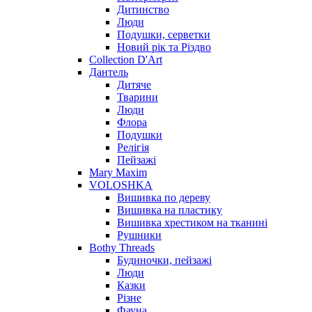
Дитинство
Люди
Подушки, серветки
Новий рік та Різдво
Collection D'Art
Дантель
Дитяче
Тварини
Люди
Флора
Подушки
Релігія
Пейзажі
Mary Maxim
VOLOSHKA
Вишивка по дереву
Вишивка на пластику
Вишивка хрестиком на тканині
Рушники
Bothy Threads
Будиночки, пейзажі
Люди
Казки
Різне
Фауна