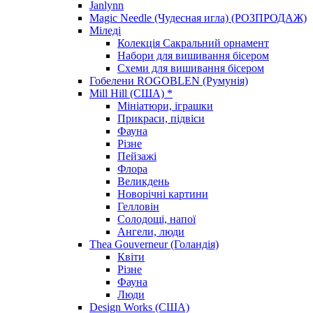
Janlynn
Magic Needle (Чудесная игла) (РОЗПРОДАЖ)
Міледі
Колекція Сакральний орнамент
Набори для вишивання бісером
Схеми для вишивання бісером
Гобелени ROGOBLEN (Румунія)
Mill Hill (США) *
Мініатюри, іграшки
Прикраси, підвіси
Фауна
Різне
Пейзажі
Флора
Великдень
Новорічні картини
Гелловін
Солодощі, напої
Ангели, люди
Thea Gouverneur (Голандія)
Квіти
Різне
Фауна
Люди
Design Works (США)