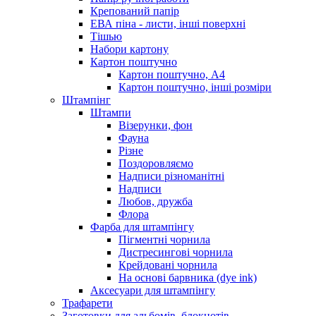
Крепований папір
ЕВА піна - листи, інші поверхні
Тішью
Набори картону
Картон поштучно
Картон поштучно, А4
Картон поштучно, інші розміри
Штампінг
Штампи
Візерунки, фон
Фауна
Різне
Поздоровляємо
Надписи різноманітні
Надписи
Любов, дружба
Флора
Фарба для штампінгу
Пігментні чорнила
Дистресингові чорнила
Крейдовані чорнила
На основі барвника (dye ink)
Аксесуари для штампінгу
Трафарети
Заготовки для альбомів, блокнотів