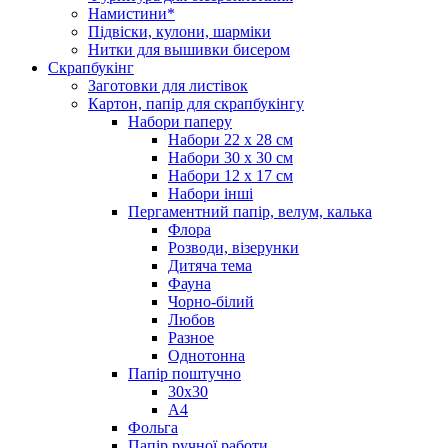
Намистини*
Підвіски, кулони, шарміки
Нитки для вышивки бисером
Скрапбукінг
Заготовки для листівок
Картон, папір для скрапбукінгу
Набори паперу
Набори 22 х 28 см
Набори 30 х 30 см
Набори 12 х 17 см
Набори інші
Пергаментний папір, велум, калька
Флора
Розводи, візерунки
Дитяча тема
Фауна
Чорно-білий
Любов
Разное
Однотонна
Папір поштучно
30х30
А4
Фольга
Папір ручної работи