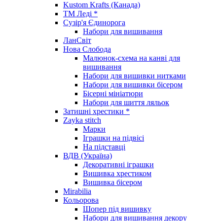
Kustom Krafts (Канада)
ТМ Леді *
Сузір'я Єдинорога
Набори для вишивання
ЛанСвіт
Нова Слобода
Малюнок-схема на канві для
вишивання
Набори для вишивки нитками
Набори для вишивки бісером
Бісерні мініатюри
Набори для шиття ляльок
Затишні хрестики *
Zayka stitch
Марки
Іграшки на підвісі
На підставці
ВДВ (Україна)
Декоративні іграшки
Вишивка хрестиком
Вишивка бісером
Mirabilia
Кольорова
Шопер під вишивку
Набори для вишивання декору