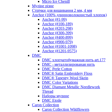
Micro Ice Chenill
Муліне різне
Стрічки для вишивання 2 мм, 4 мм
Anchor (100% длинноволокнистый хлопок)
Anchor (#1-99)
Anchor (#100-189)
Anchor (#203-298)
Anchor (#300-399)
Anchor (#400-899)
Anchor (#900-979)
Anchor (#1001-1098)
Anchor (#1201-9575)
DMC
DMC хлопчатобумажная нить art.177
DMC - металлизированая нить
DMC Perle Cotton
DMC® Satin Embroidery Floss
DMC® Tapestry Wool Skein
DMC Color Variations
DMC Diamant Metallic Needlework
Thread
Наборы мулине
DMC Etoile
Caron Collection
Caron Collection Wildflowers