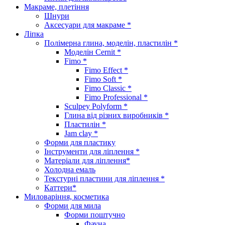
Макраме, плетіння
Шнури
Аксесуари для макраме *
Ліпка
Полімерна глина, моделін, пластилін *
Моделін Cernit *
Fimo *
Fimo Effect *
Fimo Soft *
Fimo Classic *
Fimo Professional *
Sculpey Polyform *
Глина від різних виробників *
Пластилін *
Jam clay *
Форми для пластику
Інструменти для ліплення *
Матеріали для ліплення*
Холодна емаль
Текстурні пластини для ліплення *
Каттери*
Миловаріння, косметика
Форми для мила
Форми поштучно
Фауна