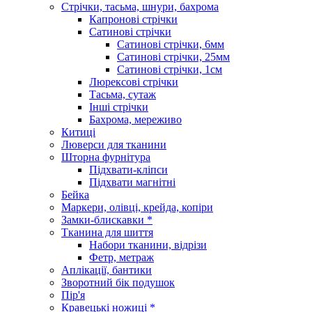
Стрічки, тасьма, шнури, бахрома
Капронові стрічки
Сатинові стрічки
Сатинові стрічки, 6мм
Сатинові стрічки, 25мм
Сатинові стрічки, 1см
Люрексові стрічки
Тасьма, сутаж
Інші стрічки
Бахрома, мереживо
Китиці
Люверси для тканини
Шторна фурнітура
Підхвати-кліпси
Підхвати магнітні
Бейка
Маркери, олівці, крейда, копіри
Замки-блискавки *
Тканина для шиття
Набори тканини, відрізи
Фетр, метраж
Аплікації, бантики
Зворотний бік подушок
Пір'я
Кравецькі ножиці *