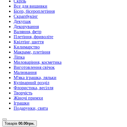
Скрізь
Все для вишивки
Бісер, бісероплетіння
Скрапбукінг
Декупаж
Декорування
Валяння, фетр
Плетіння, фриволіте
Квілтінг, шиття
Килимарство
Макраме, плетіння
Ліпка
Миловаріння, косметика
Виготовлення свічок
Малювання
М'яка іграшка, ляльки
Кулінарний розділ
Флористика, весілля
Творчість
Жіночі примхи
Іграшки
Подарунки, свята
Товарів
0
0.00грн.