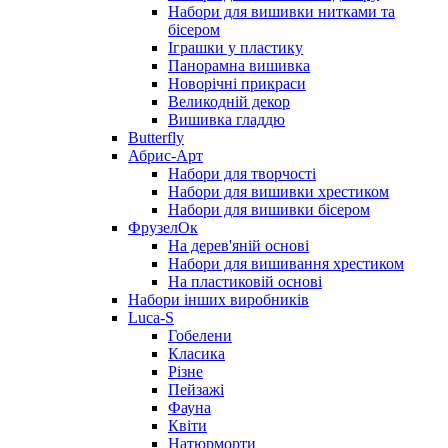
Набори для вишивки нитками та
бісером
Іграшки у пластику
Панорамна вишивка
Новорічні прикраси
Великодній декор
Вишивка гладдю
Butterfly
Абрис-Арт
Набори для творчості
Набори для вишивки хрестиком
Набори для вишивки бісером
ФрузелОк
На дерев'яній основі
Набори для вишивання хрестиком
На пластиковій основі
Набори інших виробників
Luca-S
Гобелени
Класика
Різне
Пейзажі
Фауна
Квіти
Натюрморти