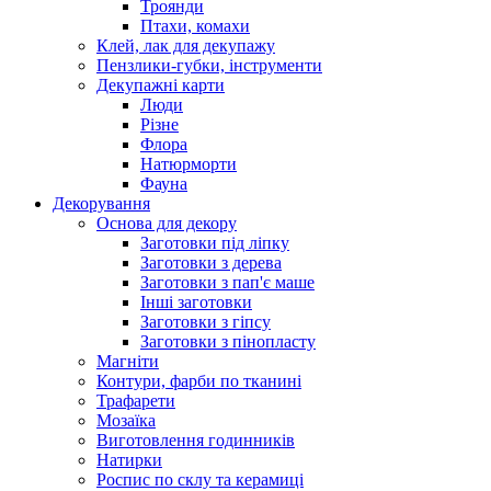
Троянди
Птахи, комахи
Клей, лак для декупажу
Пензлики-губки, інструменти
Декупажні карти
Люди
Різне
Флора
Натюрморти
Фауна
Декорування
Основа для декору
Заготовки під ліпку
Заготовки з дерева
Заготовки з пап'є маше
Інші заготовки
Заготовки з гіпсу
Заготовки з пінопласту
Магніти
Контури, фарби по тканині
Трафарети
Мозаїка
Виготовлення годинників
Натирки
Роспис по склу та керамиці