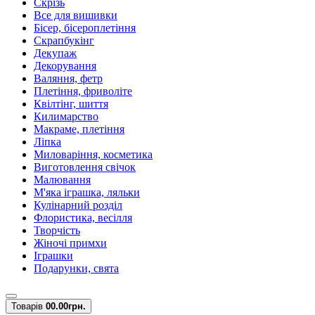
Скрізь
Все для вишивки
Бісер, бісероплетіння
Скрапбукінг
Декупаж
Декорування
Валяння, фетр
Плетіння, фриволіте
Квілтінг, шиття
Килимарство
Макраме, плетіння
Ліпка
Миловаріння, косметика
Виготовлення свічок
Малювання
М'яка іграшка, ляльки
Кулінарний розділ
Флористика, весілля
Творчість
Жіночі примхи
Іграшки
Подарунки, свята
Товарів
0
0.00грн.