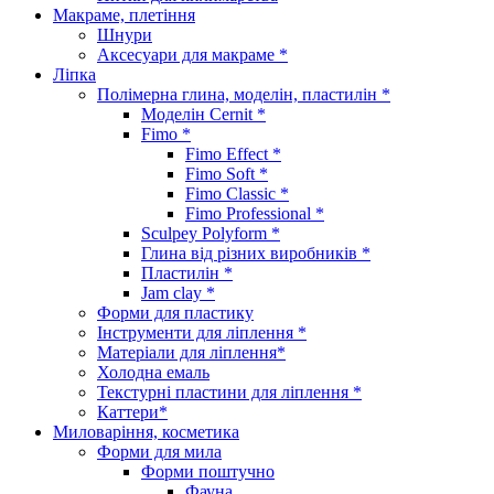
Макраме, плетіння
Шнури
Аксесуари для макраме *
Ліпка
Полімерна глина, моделін, пластилін *
Моделін Cernit *
Fimo *
Fimo Effect *
Fimo Soft *
Fimo Classic *
Fimo Professional *
Sculpey Polyform *
Глина від різних виробників *
Пластилін *
Jam clay *
Форми для пластику
Інструменти для ліплення *
Матеріали для ліплення*
Холодна емаль
Текстурні пластини для ліплення *
Каттери*
Миловаріння, косметика
Форми для мила
Форми поштучно
Фауна