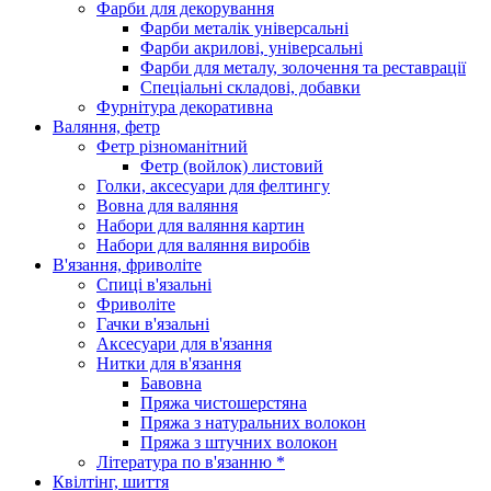
Фарби для декорування
Фарби металік універсальні
Фарби акрилові, універсальні
Фарби для металу, золочення та реставрації
Спеціальні складові, добавки
Фурнітура декоративна
Валяння, фетр
Фетр різноманітний
Фетр (войлок) листовий
Голки, аксесуари для фелтингу
Вовна для валяння
Набори для валяння картин
Набори для валяння виробів
В'язання, фриволіте
Спиці в'язальні
Фриволіте
Гачки в'язальні
Аксесуари для в'язання
Нитки для в'язання
Бавовна
Пряжа чистошерстяна
Пряжа з натуральних волокон
Пряжа з штучних волокон
Література по в'язанню *
Квілтінг, шиття