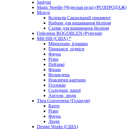
Janlynn
Magic Needle (Чудесная игла) (РОЗПРОДАЖ)
Міледі
Колекція Сакральний орнамент
Набори для вишивання бісером
Схеми для вишивання бісером
Гобелени ROGOBLEN (Румунія)
Mill Hill (США) *
Мініатюри, іграшки
Прикраси, підвіси
Фауна
Різне
Пейзажі
Флора
Великдень
Новорічні картини
Гелловін
Солодощі, напої
Ангели, люди
Thea Gouverneur (Голандія)
Квіти
Різне
Фауна
Люди
Design Works (США)