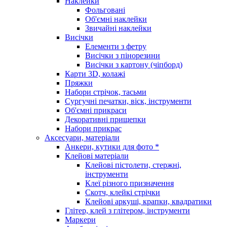
Наклейки
Фольговані
Об'ємні наклейки
Звичайні наклейки
Висічки
Елементи з фетру
Висічки з пінорезини
Висічки з картону (чіпборд)
Карти 3D, колажі
Пряжки
Набори стрічок, тасьми
Сургучні печатки, віск, інструменти
Об'ємні прикраси
Декоративні прищепки
Набори прикрас
Аксесуари, матеріали
Анкери, кутики для фото *
Клейові матеріали
Клейові пістолети, стержні,
інструменти
Клеї різного призначення
Скотч, клейкі стрічки
Клейові аркуші, крапки, квадратики
Глітер, клей з глітером, інструменти
Маркери