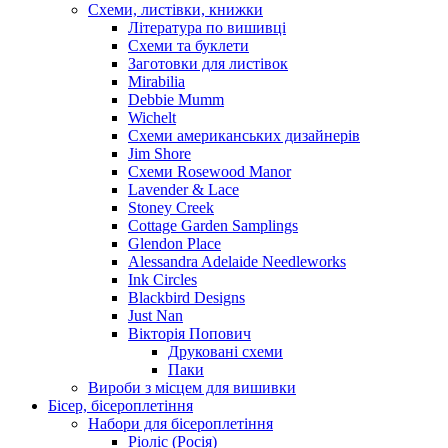
Схеми, листівки, книжки
Література по вишивці
Схеми та буклети
Заготовки для листівок
Mirabilia
Debbie Mumm
Wichelt
Схеми американських дизайнерів
Jim Shore
Cхеми Rosewood Manor
Lavender & Lace
Stoney Creek
Cottage Garden Samplings
Glendon Place
Alessandra Adelaide Needleworks
Ink Circles
Blackbird Designs
Just Nan
Вікторія Попович
Друковані схеми
Паки
Вироби з місцем для вишивки
Бісер, бісероплетіння
Набори для бісероплетіння
Ріоліс (Росія)