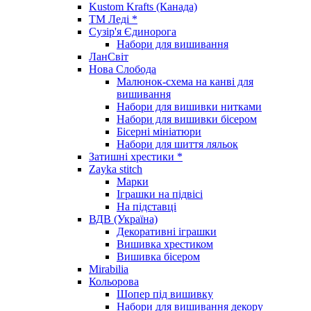
Kustom Krafts (Канада)
ТМ Леді *
Сузір'я Єдинорога
Набори для вишивання
ЛанСвіт
Нова Слобода
Малюнок-схема на канві для
вишивання
Набори для вишивки нитками
Набори для вишивки бісером
Бісерні мініатюри
Набори для шиття ляльок
Затишні хрестики *
Zayka stitch
Марки
Іграшки на підвісі
На підставці
ВДВ (Україна)
Декоративні іграшки
Вишивка хрестиком
Вишивка бісером
Mirabilia
Кольорова
Шопер під вишивку
Набори для вишивання декору