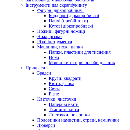
Інструменти для скрапбукингу
Фігурні діркопробивачі
Бордюрні діркопробивачі
Панчі (пробійники)
Кутові діркопробивачі
Ножиці, фігурні ножиці
Ножі, різаки
Різні інструменти
Машинки, ножі, папки
Папки, пластини для тиснення
Ножі
Машинки та приспособи для них
Прикраси
Брадси
Круги, квадрати
Квіти, флора
Свята
Різне
Квіточки, листочки
Паперові квіти
Тканинні квіти
Листочки, пелюстки
Половинки намистин, стрази, камінчики
Люверси