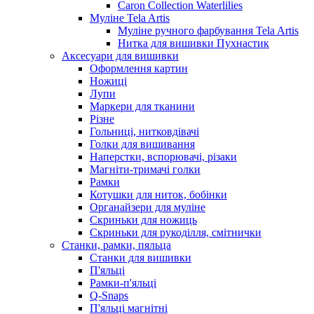
Caron Collection Waterlilies
Муліне Tela Artis
Муліне ручного фарбування Tela Artis
Нитка для вишивки Пухнастик
Аксесуари для вишивки
Оформлення картин
Ножиці
Лупи
Маркери для тканини
Різне
Гольниці, нитковдівачі
Голки для вишивання
Наперстки, вспорювачі, різаки
Магніти-тримачі голки
Рамки
Котушки для ниток, бобінки
Органайзери для муліне
Скриньки для ножиць
Скриньки для рукоділля, смітнички
Станки, рамки, пяльца
Станки для вишивки
П'яльці
Рамки-п'яльці
Q-Snaps
П'яльці магнітні