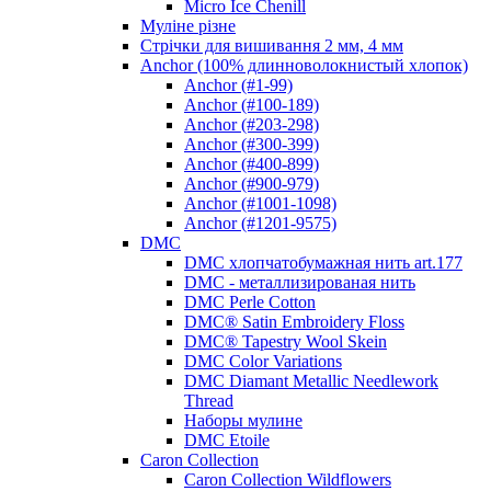
Micro Ice Chenill
Муліне різне
Стрічки для вишивання 2 мм, 4 мм
Anchor (100% длинноволокнистый хлопок)
Anchor (#1-99)
Anchor (#100-189)
Anchor (#203-298)
Anchor (#300-399)
Anchor (#400-899)
Anchor (#900-979)
Anchor (#1001-1098)
Anchor (#1201-9575)
DMC
DMC хлопчатобумажная нить art.177
DMC - металлизированая нить
DMC Perle Cotton
DMC® Satin Embroidery Floss
DMC® Tapestry Wool Skein
DMC Color Variations
DMC Diamant Metallic Needlework
Thread
Наборы мулине
DMC Etoile
Caron Collection
Caron Collection Wildflowers