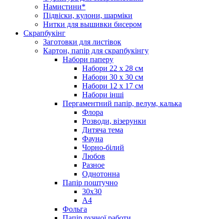
Намистини*
Підвіски, кулони, шарміки
Нитки для вышивки бисером
Скрапбукінг
Заготовки для листівок
Картон, папір для скрапбукінгу
Набори паперу
Набори 22 х 28 см
Набори 30 х 30 см
Набори 12 х 17 см
Набори інші
Пергаментний папір, велум, калька
Флора
Розводи, візерунки
Дитяча тема
Фауна
Чорно-білий
Любов
Разное
Однотонна
Папір поштучно
30х30
А4
Фольга
Папір ручної работи