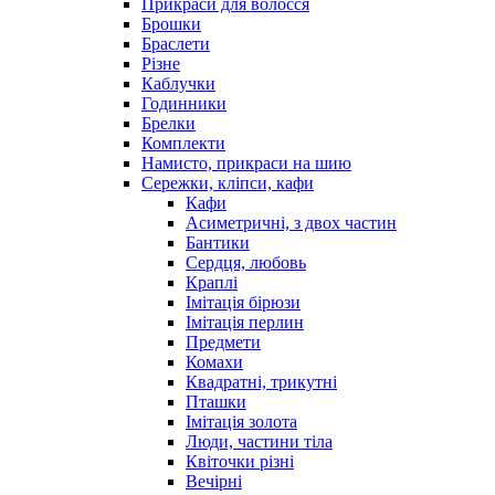
Прикраси для волосся
Брошки
Браслети
Різне
Каблучки
Годинники
Брелки
Комплекти
Намисто, прикраси на шию
Сережки, кліпси, кафи
Кафи
Асиметричні, з двох частин
Бантики
Сердця, любовь
Краплі
Імітація бірюзи
Імітація перлин
Предмети
Комахи
Квадратні, трикутні
Пташки
Імітація золота
Люди, частини тіла
Квіточки різні
Вечірні