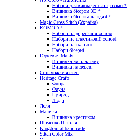
Набори для викладення стразами *
Вишивка бісером 3D *
Вишивка бісером на одязі *
Magic Cross Stitch (Україна)
KOMOD *
Набори на дерев'яній основі
Набори на пластиковій основі
Набори на тканині
Набори бісерні
Юркевич Марія
Вишивка на пластику
Вишивка на дереві
Світ можливостей
Heritage Crafts
Флора
Фауна
Природа
Люди
Леля
Марічка
Вишивка хрестиком
Шаменко Наталія
Kingdom of handmade
Stitch Color Mix