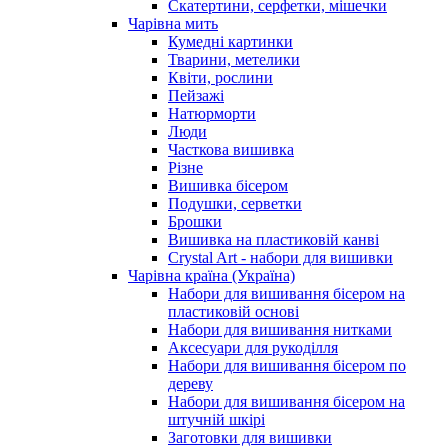
Скатертини, серфетки, мішечки
Чарiвна мить
Кумедні картинки
Тварини, метелики
Квіти, рослини
Пейзажі
Натюрморти
Люди
Часткова вишивка
Різне
Вишивка бісером
Подушки, серветки
Брошки
Вишивка на пластиковій канві
Crystal Art - набори для вишивки
Чарівна країна (Україна)
Набори для вишивання бісером на
пластиковій основі
Набори для вишивання нитками
Аксесуари для рукоділля
Набори для вишивання бісером по
дереву
Набори для вишивання бісером на
штучній шкірі
Заготовки для вишивки