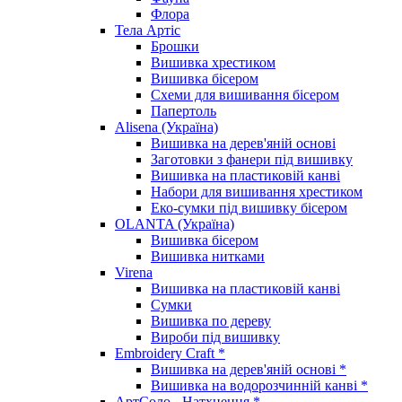
Флора
Тела Артіс
Брошки
Вишивка хрестиком
Вишивка бісером
Схеми для вишивання бісером
Папертоль
Alisena (Україна)
Вишивка на дерев'яній основі
Заготовки з фанери під вишивку
Вишивка на пластиковій канві
Набори для вишивання хрестиком
Еко-сумки під вишивку бісером
OLANTA (Україна)
Вишивка бісером
Вишивка нитками
Virena
Вишивка на пластиковій канві
Сумки
Вишивка по дереву
Вироби під вишивку
Embroidery Craft *
Вишивка на дерев'яній основі *
Вишивка на водорозчинній канві *
АртСоло - Натхнення *