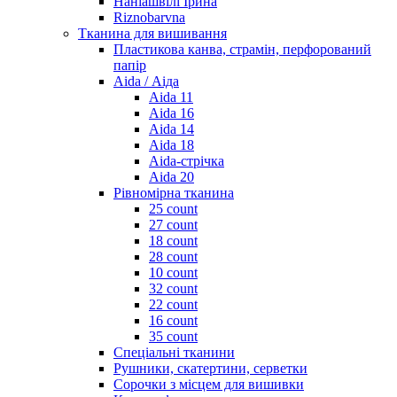
Наніашвілі Ірина
Riznobarvna
Тканина для вишивання
Пластикова канва, страмін, перфорований
папір
Aida / Аіда
Aida 11
Aida 16
Aida 14
Aida 18
Aida-стрічка
Aida 20
Рівномірна тканина
25 count
27 count
18 count
28 count
10 count
32 count
22 count
16 count
35 count
Спеціальні тканини
Рушники, скатертини, серветки
Сорочки з місцем для вишивки