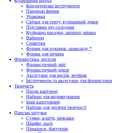
Кулінарний розділ
Кондитерські інструменти
Паперові форми
Упаковка
Свічки для торту, кулінарний декор
Підставки під солодощі
Кулінарні насадки, шприці, мішки
Вайнери
Серветки
Форми для цукерок, шоколаду *
Форми для печива
Флористика, весілля
Флористичний дріт
Флористичний декор
Аксесуари для весіль, вечірок
Інструменти та аксесуари для флористики
Творчість
Пазли картонні
Набори для видряпування
Інші канцтовари
Набори для дитячої творчості
Панські штучки
Сумки, клатчі, рюкзаки
Шарфи, шалі
Прикраси, біжутерія