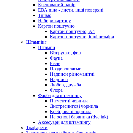
Крепований папір
ЕВА піна - листи, інші поверхні
Тішью
Набори картону
Картон поштучно
Картон поштучно, А4
Картон поштучно, інші розміри
Штампінг
Штампи
Візерунки, фон
Фауна
Різне
Поздоровляємо
Надписи різноманітні
Надписи
Любов, дружба
Флора
Фарба для штампінгу
Пігментні чорнила
Дистресингові чорнила
Крейдовані чорнила
На основі барвника (dye ink)
Аксесуари для штампінгу
Трафарети
Заготовки для альбомів, блокнотів