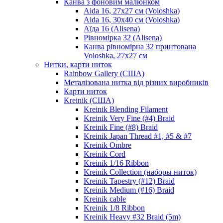
Канва з фоновим малюнком
Aida 16, 27х27 см (Voloshka)
Aida 16, 30х40 см (Voloshka)
Аїда 16 (Alisena)
Рівномірка 32 (Alisena)
Канва рівномірна 32 принтована
Voloshka, 27х27 см
Нитки, карти ниток
Rainbow Gallery (США)
Металізована нитка від різних виробників
Карти ниток
Kreinik (США)
Kreinik Blending Filament
Kreinik Very Fine (#4) Braid
Kreinik Fine (#8) Braid
Kreinik Japan Thread #1, #5 & #7
Kreinik Ombre
Kreinik Cord
Kreinik 1/16 Ribbon
Kreinik Collection (наборы ниток)
Kreinik Tapestry (#12) Braid
Kreinik Medium (#16) Braid
Kreinik cable
Kreinik 1/8 Ribbon
Kreinik Heavy #32 Braid (5m)