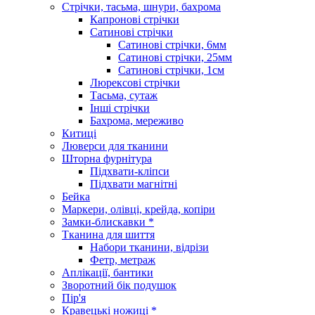
Стрічки, тасьма, шнури, бахрома
Капронові стрічки
Сатинові стрічки
Сатинові стрічки, 6мм
Сатинові стрічки, 25мм
Сатинові стрічки, 1см
Люрексові стрічки
Тасьма, сутаж
Інші стрічки
Бахрома, мереживо
Китиці
Люверси для тканини
Шторна фурнітура
Підхвати-кліпси
Підхвати магнітні
Бейка
Маркери, олівці, крейда, копіри
Замки-блискавки *
Тканина для шиття
Набори тканини, відрізи
Фетр, метраж
Аплікації, бантики
Зворотний бік подушок
Пір'я
Кравецькі ножиці *