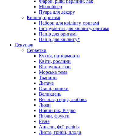
Фарби, рідкі перлини, лак
Мікробісер
Пудра для декору
Квілінг, оригамі
Набори для квілінгу, оригамі
Інструменти для квілінгу, оригамі
Папір для оригамі
Папір для квілінгу*
Декупаж
Серветки
Кухня, натюрморти
Квіти, рослини
Візерунки, фон
Морська тема
Тварини
Дитяче
Овочі, оливки
Великдень
Весілля, серця, любовь
Люди
Новий рік, Різдво
Ягоди, фрукти
Різне
Ангели, феї, релігія
Листя, гриби, плоди