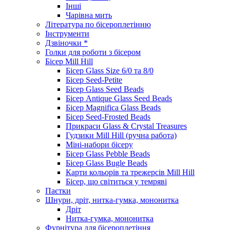
Інші
Чарівна мить
Література по бісероплетінню
Інструменти
Дзвіночки *
Голки для роботи з бісером
Бісер Mill Hill
Бісер Glass Size 6/0 та 8/0
Бісер Seed-Petite
Бісер Glass Seed Beads
Бісер Antique Glass Seed Beads
Бісер Magnifica Glass Beads
Бісер Seed-Frosted Beads
Прикраси Glass & Crystal Treasures
Гудзики Mill Hill (ручна работа)
Міні-набори бісеру
Бісер Glass Pebble Beads
Бісер Glass Bugle Beads
Карти кольорів та трежерсів Mill Hill
Бісер, що світиться у темряві
Паєтки
Шнури, дріт, нитка-гумка, мононитка
Дріт
Нитка-гумка, мононитка
Фурнітура для бісероплетіння