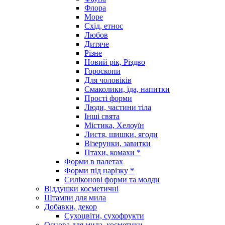
Флора
Море
Схід, етнос
Любов
Дитяче
Різне
Новий рік, Різдво
Гороскопи
Для чоловіків
Смаколики, їда, напитки
Прості форми
Люди, частини тіла
Інші свята
Містика, Хелоуїн
Листя, шишки, ягоди
Візерунки, завитки
Птахи, комахи *
Форми в палетах
Форми під нарізку *
Силіконові форми та молди
Віддушки косметичні
Штампи для мила
Добавки, декор
Сухоцвіти, сухофрукти
Основа для мила, косметики