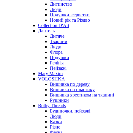
Дитинство
Люди
Подушки, серветки
Новий рік та Різдво
Collection D'Art
Дантель
Дитяче
Тварини
Люди
Флора
Подушки
Релігія
Пейзажі
Mary Maxim
VOLOSHKA
Вишивка по дереву
Вишивка на пластику
Вишивка хрестиком на тканині
Рушники
Bothy Threads
Будиночки, пейзажі
Люди
Казки
Різне
Фауна