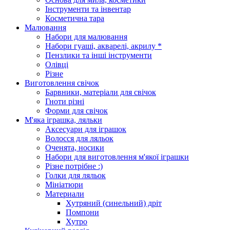
Інструменти та інвентар
Косметична тара
Малювання
Набори для малювання
Набори гуаші, акварелі, акрилу *
Пензлики та інші інструменти
Олівці
Різне
Виготовлення свічок
Барвники, матеріали для свічок
Гноти різні
Форми для свічок
М'яка іграшка, ляльки
Аксесуари для іграшок
Волосся для ляльок
Оченята, носики
Набори для виготовлення м'якої іграшки
Різне потрібне :)
Голки для ляльок
Мініатюри
Материали
Хутряний (синельний) дріт
Помпони
Хутро