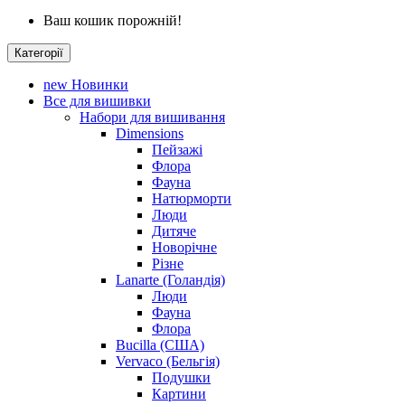
Ваш кошик порожній!
Категорії
new
Новинки
Все для вишивки
Набори для вишивання
Dimensions
Пейзажі
Флора
Фауна
Натюрморти
Люди
Дитяче
Новорічне
Різне
Lanarte (Голандія)
Люди
Фауна
Флора
Bucilla (США)
Vervaco (Бельгія)
Подушки
Картини