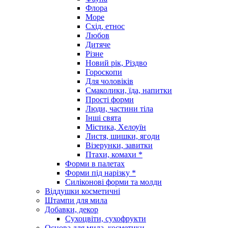
Флора
Море
Схід, етнос
Любов
Дитяче
Різне
Новий рік, Різдво
Гороскопи
Для чоловіків
Смаколики, їда, напитки
Прості форми
Люди, частини тіла
Інші свята
Містика, Хелоуїн
Листя, шишки, ягоди
Візерунки, завитки
Птахи, комахи *
Форми в палетах
Форми під нарізку *
Силіконові форми та молди
Віддушки косметичні
Штампи для мила
Добавки, декор
Сухоцвіти, сухофрукти
Основа для мила, косметики