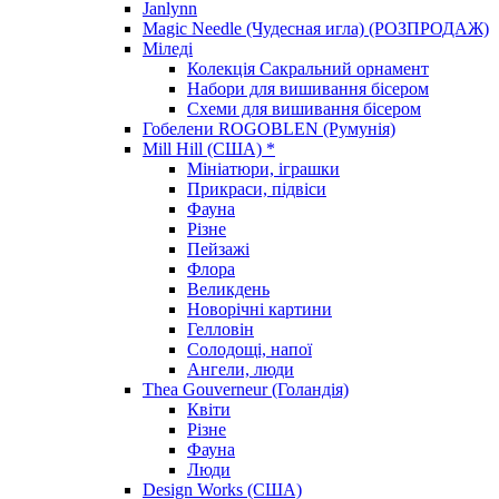
Janlynn
Magic Needle (Чудесная игла) (РОЗПРОДАЖ)
Міледі
Колекція Сакральний орнамент
Набори для вишивання бісером
Схеми для вишивання бісером
Гобелени ROGOBLEN (Румунія)
Mill Hill (США) *
Мініатюри, іграшки
Прикраси, підвіси
Фауна
Різне
Пейзажі
Флора
Великдень
Новорічні картини
Гелловін
Солодощі, напої
Ангели, люди
Thea Gouverneur (Голандія)
Квіти
Різне
Фауна
Люди
Design Works (США)