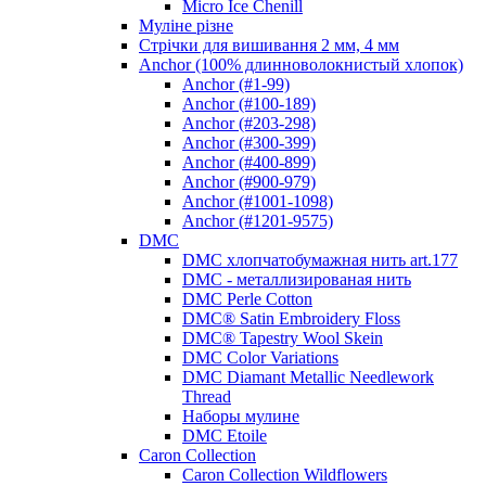
Micro Ice Chenill
Муліне різне
Стрічки для вишивання 2 мм, 4 мм
Anchor (100% длинноволокнистый хлопок)
Anchor (#1-99)
Anchor (#100-189)
Anchor (#203-298)
Anchor (#300-399)
Anchor (#400-899)
Anchor (#900-979)
Anchor (#1001-1098)
Anchor (#1201-9575)
DMC
DMC хлопчатобумажная нить art.177
DMC - металлизированая нить
DMC Perle Cotton
DMC® Satin Embroidery Floss
DMC® Tapestry Wool Skein
DMC Color Variations
DMC Diamant Metallic Needlework
Thread
Наборы мулине
DMC Etoile
Caron Collection
Caron Collection Wildflowers