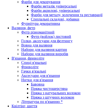
Фарби для декорування
Фарби металік універсальні
Фарби акрилові, універсальні
Фарби для металу, золочення та реставрації
Спеціальні складові, добавки
Фурнітура декоративна
Валяння, фетр
Фетр різноманітний
Фетр (войлок) листовий
Голки, аксесуари для фелтингу
Вовна для валяння
Набори для валяння картин
Набори для валяння виробів
В'язання, фриволіте
Спиці в'язальні
Фриволіте
Гачки в'язальні
Аксесуари для в'язання
Нитки для в'язання
Бавовна
Пряжа чистошерстяна
Пряжа з натуральних волокон
Пряжа з штучних волокон
Література по в'язанню *
Квілтінг, шиття