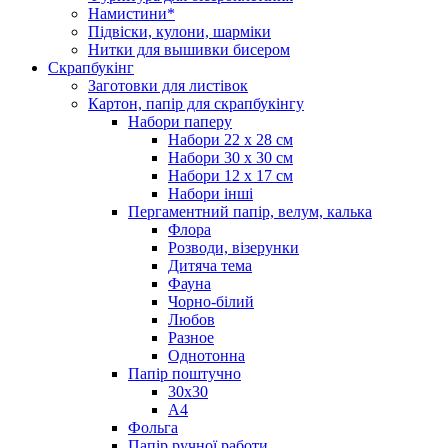
Намистини*
Підвіски, кулони, шарміки
Нитки для вышивки бисером
Скрапбукінг
Заготовки для листівок
Картон, папір для скрапбукінгу
Набори паперу
Набори 22 х 28 см
Набори 30 х 30 см
Набори 12 х 17 см
Набори інші
Пергаментний папір, велум, калька
Флора
Розводи, візерунки
Дитяча тема
Фауна
Чорно-білий
Любов
Разное
Однотонна
Папір поштучно
30х30
А4
Фольга
Папір ручної работи