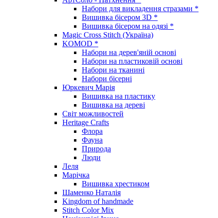
Набори для викладення стразами *
Вишивка бісером 3D *
Вишивка бісером на одязі *
Magic Cross Stitch (Україна)
KOMOD *
Набори на дерев'яній основі
Набори на пластиковій основі
Набори на тканині
Набори бісерні
Юркевич Марія
Вишивка на пластику
Вишивка на дереві
Світ можливостей
Heritage Crafts
Флора
Фауна
Природа
Люди
Леля
Марічка
Вишивка хрестиком
Шаменко Наталія
Kingdom of handmade
Stitch Color Mix