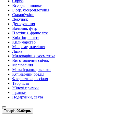
Скрізь
Все для вишивки
Бісер, бісероплетіння
Скрапбукінг
Декупаж
Декорування
Валяння, фетр
Плетіння, фриволіте
Квілтінг, шиття
Килимарство
Макраме, плетіння
Ліпка
Миловаріння, косметика
Виготовлення свічок
Малювання
М'яка іграшка, ляльки
Кулінарний розділ
Флористика, весілля
Творчість
Жіночі примхи
Іграшки
Подарунки, свята
Товарів
0
0.00грн.