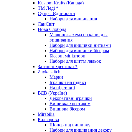
Kustom Krafts (Канада)
ТМ Леді *
Сузір'я Єдинорога
Набори для вишивання
ЛанСвіт
Нова Слобода
Малюнок-схема на канві для
вишивання
Набори для вишивки нитками
Набори для вишивки бісером
Бісерні мініатюри
Набори для шиття ляльок
Затишні хрестики *
Zayka stitch
Марки
Іграшки на підвісі
На підставці
ВДВ (Україна)
Декоративні іграшки
Вишивка хрестиком
Вишивка бісером
Mirabilia
Кольорова
Шопер під вишивку
Набори для вишивання декору