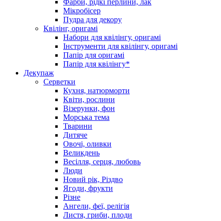
Фарби, рідкі перлини, лак
Мікробісер
Пудра для декору
Квілінг, оригамі
Набори для квілінгу, оригамі
Інструменти для квілінгу, оригамі
Папір для оригамі
Папір для квілінгу*
Декупаж
Серветки
Кухня, натюрморти
Квіти, рослини
Візерунки, фон
Морська тема
Тварини
Дитяче
Овочі, оливки
Великдень
Весілля, серця, любовь
Люди
Новий рік, Різдво
Ягоди, фрукти
Різне
Ангели, феї, релігія
Листя, гриби, плоди