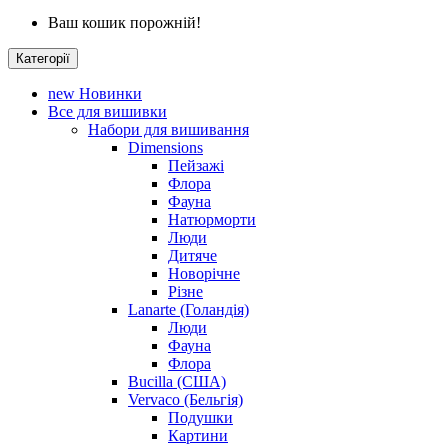
Ваш кошик порожній!
Категорії
new
Новинки
Все для вишивки
Набори для вишивання
Dimensions
Пейзажі
Флора
Фауна
Натюрморти
Люди
Дитяче
Новорічне
Різне
Lanarte (Голандія)
Люди
Фауна
Флора
Bucilla (США)
Vervaco (Бельгія)
Подушки
Картини