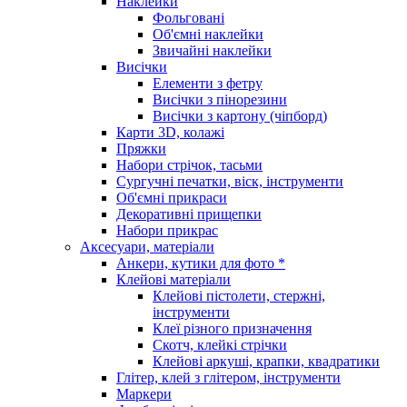
Наклейки
Фольговані
Об'ємні наклейки
Звичайні наклейки
Висічки
Елементи з фетру
Висічки з пінорезини
Висічки з картону (чіпборд)
Карти 3D, колажі
Пряжки
Набори стрічок, тасьми
Сургучні печатки, віск, інструменти
Об'ємні прикраси
Декоративні прищепки
Набори прикрас
Аксесуари, матеріали
Анкери, кутики для фото *
Клейові матеріали
Клейові пістолети, стержні,
інструменти
Клеї різного призначення
Скотч, клейкі стрічки
Клейові аркуші, крапки, квадратики
Глітер, клей з глітером, інструменти
Маркери