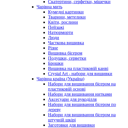
Скатертини, серфетки, мішечки
Чарiвна мить
Кумедні картинки
Тварини, метелики
Квіти, рослини
Пейзажі
Натюрморти
Люди
Часткова вишивка
Різне
Вишивка бісером
Подушки, серветки
Брошки
Вишивка на пластиковій канві
Crystal Art - набори для вишивки
Чарівна країна (Україна)
Набори для вишивання бісером на
пластиковій основі
Набори для вишивання нитками
Аксесуари для рукоділля
Набори для вишивання бісером по
дереву
Набори для вишивання бісером на
штучній шкірі
Заготовки для вишивки