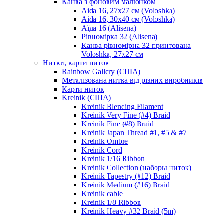
Канва з фоновим малюнком
Aida 16, 27х27 см (Voloshka)
Aida 16, 30х40 см (Voloshka)
Аїда 16 (Alisena)
Рівномірка 32 (Alisena)
Канва рівномірна 32 принтована
Voloshka, 27х27 см
Нитки, карти ниток
Rainbow Gallery (США)
Металізована нитка від різних виробників
Карти ниток
Kreinik (США)
Kreinik Blending Filament
Kreinik Very Fine (#4) Braid
Kreinik Fine (#8) Braid
Kreinik Japan Thread #1, #5 & #7
Kreinik Ombre
Kreinik Cord
Kreinik 1/16 Ribbon
Kreinik Collection (наборы ниток)
Kreinik Tapestry (#12) Braid
Kreinik Medium (#16) Braid
Kreinik cable
Kreinik 1/8 Ribbon
Kreinik Heavy #32 Braid (5m)