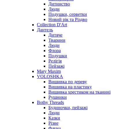
Дитинство
Люди
Подушки, серветки
Новий рік та Різдво
Collection D'Art
Дантель
Дитяче
Тварини
Люди
Флора
Подушки
Релігія
Пейзажі
Mary Maxim
VOLOSHKA
Вишивка по дереву
Вишивка на пластику
Вишивка хрестиком на тканині
Рушники
Bothy Threads
Будиночки, пейзажі
Люди
Казки
Різне
Фауна