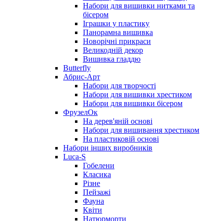
Набори для вишивки нитками та
бісером
Іграшки у пластику
Панорамна вишивка
Новорічні прикраси
Великодній декор
Вишивка гладдю
Butterfly
Абрис-Арт
Набори для творчості
Набори для вишивки хрестиком
Набори для вишивки бісером
ФрузелОк
На дерев'яній основі
Набори для вишивання хрестиком
На пластиковій основі
Набори інших виробників
Luca-S
Гобелени
Класика
Різне
Пейзажі
Фауна
Квіти
Натюрморти