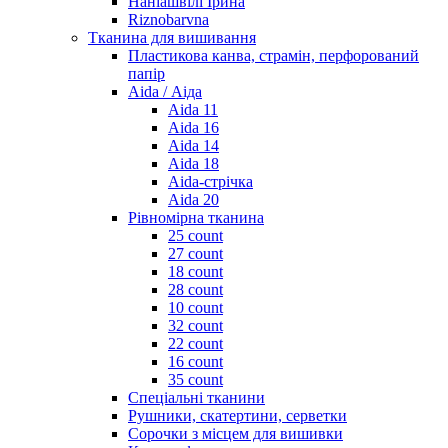
Наніашвілі Ірина
Riznobarvna
Тканина для вишивання
Пластикова канва, страмін, перфорований
папір
Aida / Аіда
Aida 11
Aida 16
Aida 14
Aida 18
Aida-стрічка
Aida 20
Рівномірна тканина
25 count
27 count
18 count
28 count
10 count
32 count
22 count
16 count
35 count
Спеціальні тканини
Рушники, скатертини, серветки
Сорочки з місцем для вишивки