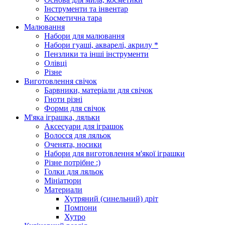
Інструменти та інвентар
Косметична тара
Малювання
Набори для малювання
Набори гуаші, акварелі, акрилу *
Пензлики та інші інструменти
Олівці
Різне
Виготовлення свічок
Барвники, матеріали для свічок
Гноти різні
Форми для свічок
М'яка іграшка, ляльки
Аксесуари для іграшок
Волосся для ляльок
Оченята, носики
Набори для виготовлення м'якої іграшки
Різне потрібне :)
Голки для ляльок
Мініатюри
Материали
Хутряний (синельний) дріт
Помпони
Хутро