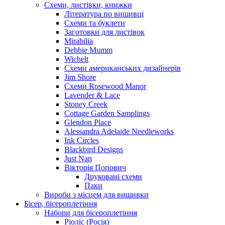
Схеми, листівки, книжки
Література по вишивці
Схеми та буклети
Заготовки для листівок
Mirabilia
Debbie Mumm
Wichelt
Схеми американських дизайнерів
Jim Shore
Cхеми Rosewood Manor
Lavender & Lace
Stoney Creek
Cottage Garden Samplings
Glendon Place
Alessandra Adelaide Needleworks
Ink Circles
Blackbird Designs
Just Nan
Вікторія Попович
Друковані схеми
Паки
Вироби з місцем для вишивки
Бісер, бісероплетіння
Набори для бісероплетіння
Ріоліс (Росія)