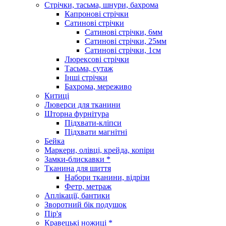
Стрічки, тасьма, шнури, бахрома
Капронові стрічки
Сатинові стрічки
Сатинові стрічки, 6мм
Сатинові стрічки, 25мм
Сатинові стрічки, 1см
Люрексові стрічки
Тасьма, сутаж
Інші стрічки
Бахрома, мереживо
Китиці
Люверси для тканини
Шторна фурнітура
Підхвати-кліпси
Підхвати магнітні
Бейка
Маркери, олівці, крейда, копіри
Замки-блискавки *
Тканина для шиття
Набори тканини, відрізи
Фетр, метраж
Аплікації, бантики
Зворотний бік подушок
Пір'я
Кравецькі ножиці *