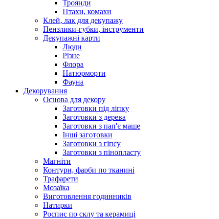
Троянди
Птахи, комахи
Клей, лак для декупажу
Пензлики-губки, інструменти
Декупажні карти
Люди
Різне
Флора
Натюрморти
Фауна
Декорування
Основа для декору
Заготовки під ліпку
Заготовки з дерева
Заготовки з пап'є маше
Інші заготовки
Заготовки з гіпсу
Заготовки з пінопласту
Магніти
Контури, фарби по тканині
Трафарети
Мозаїка
Виготовлення годинників
Натирки
Роспис по склу та керамиці