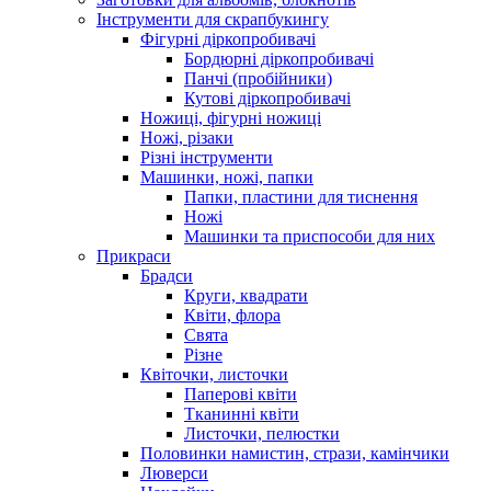
Інструменти для скрапбукингу
Фігурні діркопробивачі
Бордюрні діркопробивачі
Панчі (пробійники)
Кутові діркопробивачі
Ножиці, фігурні ножиці
Ножі, різаки
Різні інструменти
Машинки, ножі, папки
Папки, пластини для тиснення
Ножі
Машинки та приспособи для них
Прикраси
Брадси
Круги, квадрати
Квіти, флора
Свята
Різне
Квіточки, листочки
Паперові квіти
Тканинні квіти
Листочки, пелюстки
Половинки намистин, стрази, камінчики
Люверси