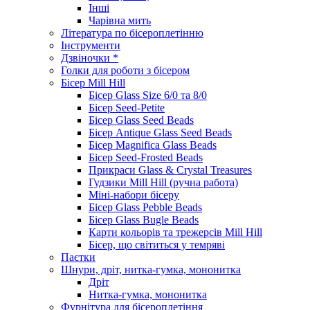
Інші
Чарівна мить
Література по бісероплетінню
Інструменти
Дзвіночки *
Голки для роботи з бісером
Бісер Mill Hill
Бісер Glass Size 6/0 та 8/0
Бісер Seed-Petite
Бісер Glass Seed Beads
Бісер Antique Glass Seed Beads
Бісер Magnifica Glass Beads
Бісер Seed-Frosted Beads
Прикраси Glass & Crystal Treasures
Гудзики Mill Hill (ручна работа)
Міні-набори бісеру
Бісер Glass Pebble Beads
Бісер Glass Bugle Beads
Карти кольорів та трежерсів Mill Hill
Бісер, що світиться у темряві
Паєтки
Шнури, дріт, нитка-гумка, мононитка
Дріт
Нитка-гумка, мононитка
Фурнітура для бісероплетіння