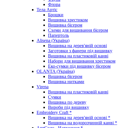
Флора
Тела Артіс
Брошки
Вишивка хрестиком
Вишивка бісером
Схеми для вишивання бісером
Папертоль
Alisena (Україна)
Вишивка на дерев'яній основі
Заготовки з фанери під вишивку
Вишивка на пластиковій канві
Набори для вишивання хрестиком
Еко-сумки під вишивку бісером
OLANTA (Україна)
Вишивка бісером
Вишивка нитками
Virena
Вишивка на пластиковій канві
Сумки
Вишивка по дереву
Вироби під вишивку
Embroidery Craft *
Вишивка на дерев'яній основі *
Вишивка на водорозчинній канві *
АртСоло - Натхнення *