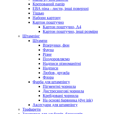
Крепований папір
ЕВА піна - листи, інші поверхні
Тішью
Набори картону
Картон поштучно
Картон поштучно, А4
Картон поштучно, інші розміри
Штампінг
Штампи
Візерунки, фон
Фауна
Різне
Поздоровляємо
Надписи різноманітні
Надписи
Любов, дружба
Флора
Фарба для штампінгу
Пігментні чорнила
Дистресингові чорнила
Крейдовані чорнила
На основі барвника (dye ink)
Аксесуари для штампінгу
Трафарети
Заготовки для альбомів, блокнотів