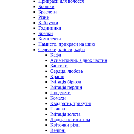
Прикраси для волосся
Брошки
Браслети
Різне
Каблучки
Годинники
Брелки
Комплекти
Намисто, прикраси на шию
Сережки, кліпси, кафи
Кафи
Асиметричні, з двох частин
Бантики
Сердця, любовь
Краплі
Імітація бірюзи
Імітація перлин
Предмети
Комахи
Квадратні, трикутні
Пташки
Імітація золота
Люди, частини тіла
Квіточки різні
Вечірні