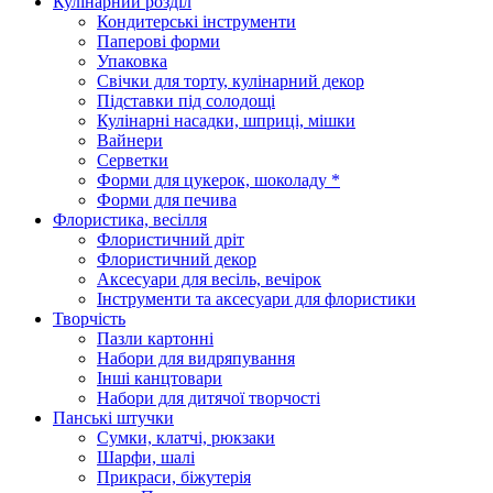
Кулінарний розділ
Кондитерські інструменти
Паперові форми
Упаковка
Свічки для торту, кулінарний декор
Підставки під солодощі
Кулінарні насадки, шприці, мішки
Вайнери
Серветки
Форми для цукерок, шоколаду *
Форми для печива
Флористика, весілля
Флористичний дріт
Флористичний декор
Аксесуари для весіль, вечірок
Інструменти та аксесуари для флористики
Творчість
Пазли картонні
Набори для видряпування
Інші канцтовари
Набори для дитячої творчості
Панські штучки
Сумки, клатчі, рюкзаки
Шарфи, шалі
Прикраси, біжутерія