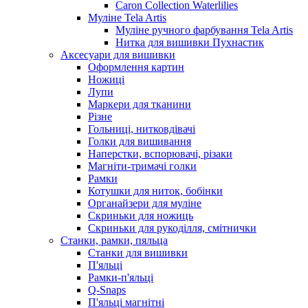
Caron Collection Waterlilies
Муліне Tela Artis
Муліне ручного фарбування Tela Artis
Нитка для вишивки Пухнастик
Аксесуари для вишивки
Оформлення картин
Ножиці
Лупи
Маркери для тканини
Різне
Гольниці, нитковдівачі
Голки для вишивання
Наперстки, вспорювачі, різаки
Магніти-тримачі голки
Рамки
Котушки для ниток, бобінки
Органайзери для муліне
Скриньки для ножиць
Скриньки для рукоділля, смітнички
Станки, рамки, пяльца
Станки для вишивки
П'яльці
Рамки-п'яльці
Q-Snaps
П'яльці магнітні