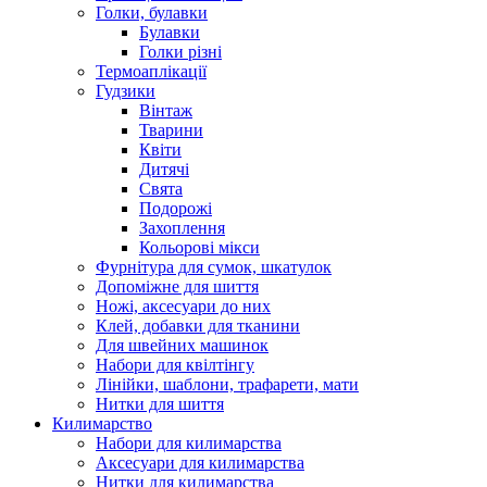
Голки, булавки
Булавки
Голки різні
Термоаплікації
Гудзики
Вінтаж
Тварини
Квіти
Дитячі
Свята
Подорожі
Захоплення
Кольорові мікси
Фурнітура для сумок, шкатулок
Допоміжне для шиття
Ножі, аксесуари до них
Клей, добавки для тканини
Для швейних машинок
Набори для квілтінгу
Лінійки, шаблони, трафарети, мати
Нитки для шиття
Килимарство
Набори для килимарства
Аксесуари для килимарства
Нитки для килимарства