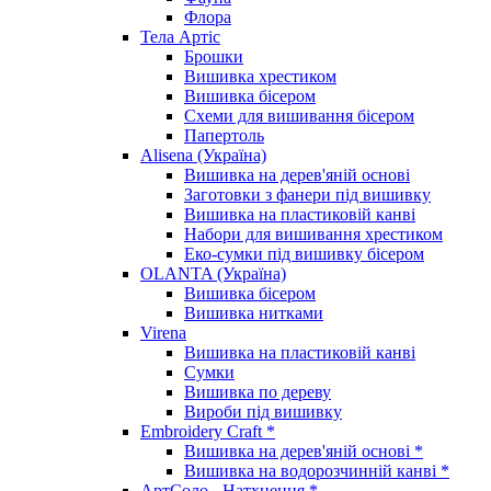
Флора
Тела Артіс
Брошки
Вишивка хрестиком
Вишивка бісером
Схеми для вишивання бісером
Папертоль
Alisena (Україна)
Вишивка на дерев'яній основі
Заготовки з фанери під вишивку
Вишивка на пластиковій канві
Набори для вишивання хрестиком
Еко-сумки під вишивку бісером
OLANTA (Україна)
Вишивка бісером
Вишивка нитками
Virena
Вишивка на пластиковій канві
Сумки
Вишивка по дереву
Вироби під вишивку
Embroidery Craft *
Вишивка на дерев'яній основі *
Вишивка на водорозчинній канві *
АртСоло - Натхнення *