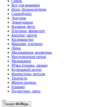
Скрізь
Все для вишивки
Бісер, бісероплетіння
Скрапбукінг
Декупаж
Декорування
Валяння, фетр
Плетіння, фриволіте
Квілтінг, шиття
Килимарство
Макраме, плетіння
Ліпка
Миловаріння, косметика
Виготовлення свічок
Малювання
М'яка іграшка, ляльки
Кулінарний розділ
Флористика, весілля
Творчість
Жіночі примхи
Іграшки
Подарунки, свята
Товарів
0
0.00грн.