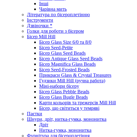
Інші
Чарівна мить
Література по бісероплетінню
Інструменти
Дзвіночки *
Голки для роботи з бісером
Бісер Mill Hill
Бісер Glass Size 6/0 та 8/0
Бісер Seed-Petite
Бісер Glass Seed Beads
Бісер Antique Glass Seed Beads
Бісер Magnifica Glass Beads
Бісер Seed-Frosted Beads
Прикраси Glass & Crystal Treasures
Гудзики Mill Hill (ручна работа)
Міні-набори бісеру
Бісер Glass Pebble Beads
Бісер Glass Bugle Beads
Карти кольорів та трежерсів Mill Hill
Бісер, що світиться у темряві
Паєтки
Шнури, дріт, нитка-гумка, мононитка
Дріт
Нитка-гумка, мононитка
Фурнітура для бісероплетіння