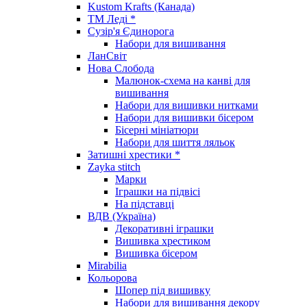
Kustom Krafts (Канада)
ТМ Леді *
Сузір'я Єдинорога
Набори для вишивання
ЛанСвіт
Нова Слобода
Малюнок-схема на канві для
вишивання
Набори для вишивки нитками
Набори для вишивки бісером
Бісерні мініатюри
Набори для шиття ляльок
Затишні хрестики *
Zayka stitch
Марки
Іграшки на підвісі
На підставці
ВДВ (Україна)
Декоративні іграшки
Вишивка хрестиком
Вишивка бісером
Mirabilia
Кольорова
Шопер під вишивку
Набори для вишивання декору