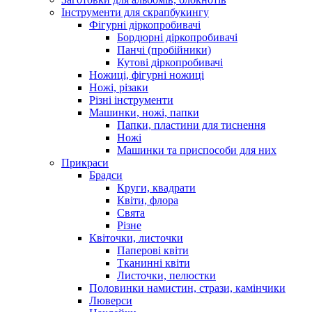
Інструменти для скрапбукингу
Фігурні діркопробивачі
Бордюрні діркопробивачі
Панчі (пробійники)
Кутові діркопробивачі
Ножиці, фігурні ножиці
Ножі, різаки
Різні інструменти
Машинки, ножі, папки
Папки, пластини для тиснення
Ножі
Машинки та приспособи для них
Прикраси
Брадси
Круги, квадрати
Квіти, флора
Свята
Різне
Квіточки, листочки
Паперові квіти
Тканинні квіти
Листочки, пелюстки
Половинки намистин, стрази, камінчики
Люверси