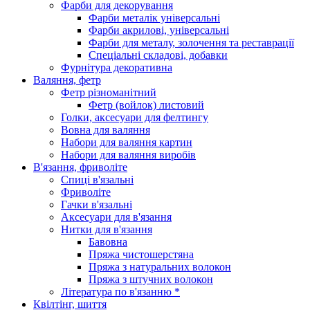
Фарби для декорування
Фарби металік універсальні
Фарби акрилові, універсальні
Фарби для металу, золочення та реставрації
Спеціальні складові, добавки
Фурнітура декоративна
Валяння, фетр
Фетр різноманітний
Фетр (войлок) листовий
Голки, аксесуари для фелтингу
Вовна для валяння
Набори для валяння картин
Набори для валяння виробів
В'язання, фриволіте
Спиці в'язальні
Фриволіте
Гачки в'язальні
Аксесуари для в'язання
Нитки для в'язання
Бавовна
Пряжа чистошерстяна
Пряжа з натуральних волокон
Пряжа з штучних волокон
Література по в'язанню *
Квілтінг, шиття