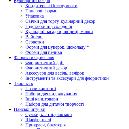
Кулінарний розділ
Кондитерські інструменти
Паперові форми
Упаковка
Свічки для торту, кулінарний декор
Підставки під солодощі
Кулінарні насадки, шприці, мішки
Вайнери
Серветки
Форми для цукерок, шоколаду *
Форми для печива
Флористика, весілля
Флористичний дріт
Флористичний декор
Аксесуари для весіль, вечірок
Інструменти та аксесуари для флористики
Творчість
Пазли картонні
Набори для видряпування
Інші канцтовари
Набори для дитячої творчості
Панські штучки
Сумки, клатчі, рюкзаки
Шарфи, шалі
Прикраси, біжутерія