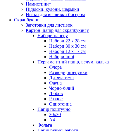
Намистини*
Підвіски, кулони, шарміки
Нитки для вышивки бисером
Скрапбукінг
Заготовки для листівок
Картон, папір для скрапбукінгу
Набори паперу
Набори 22 х 28 см
Набори 30 х 30 см
Набори 12 х 17 см
Набори інші
Пергаментний папір, велум, калька
Флора
Розводи, візерунки
Дитяча тема
Фауна
Чорно-білий
Любов
Разное
Однотонна
Папір поштучно
30х30
А4
Фольга
Папір ручної работи