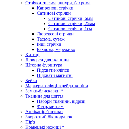
Стрічки, тасьма, шнури, бахрома
Капронові стрічки
Сатинові стрічки
Сатинові стрічки, 6мм
Сатинові стрічки, 25мм
Сатинові стрічки, 1см
Люрексові стрічки
Тасьма, сутаж
Інші стрічки
Бахрома, мереживо
Китиці
Люверси для тканини
Шторна фурнітура
Підхвати-кліпси
Підхвати магнітні
Бейка
Маркери, олівці, крейда, копіри
Замки-блискавки *
Тканина для шиття
Набори тканини, відрізи
Фетр, метраж
Аплікації, бантики
Зворотний бік подушок
Пір'я
Кравецькі ножиці *