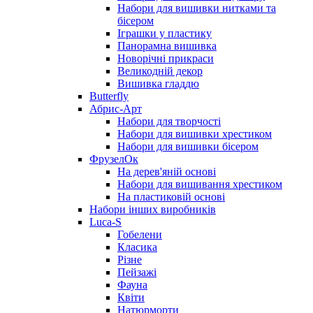
Набори для вишивки нитками та
бісером
Іграшки у пластику
Панорамна вишивка
Новорічні прикраси
Великодній декор
Вишивка гладдю
Butterfly
Абрис-Арт
Набори для творчості
Набори для вишивки хрестиком
Набори для вишивки бісером
ФрузелОк
На дерев'яній основі
Набори для вишивання хрестиком
На пластиковій основі
Набори інших виробників
Luca-S
Гобелени
Класика
Різне
Пейзажі
Фауна
Квіти
Натюрморти