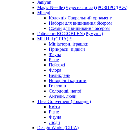
Janlynn
Magic Needle (Чудесная игла) (РОЗПРОДАЖ)
Міледі
Колекція Сакральний орнамент
Набори для вишивання бісером
Схеми для вишивання бісером
Гобелени ROGOBLEN (Румунія)
Mill Hill (США) *
Мініатюри, іграшки
Прикраси, підвіси
Фауна
Різне
Пейзажі
Флора
Великдень
Новорічні картини
Гелловін
Солодощі, напої
Ангели, люди
Thea Gouverneur (Голандія)
Квіти
Різне
Фауна
Люди
Design Works (США)