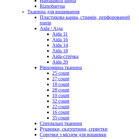
Наніашвілі Ірина
Riznobarvna
Тканина для вишивання
Пластикова канва, страмін, перфорований
папір
Aida / Аіда
Aida 11
Aida 16
Aida 14
Aida 18
Aida-стрічка
Aida 20
Рівномірна тканина
25 count
27 count
18 count
28 count
10 count
32 count
22 count
16 count
35 count
Спеціальні тканини
Рушники, скатертини, серветки
Сорочки з місцем для вишивки