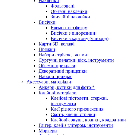
Наклейки
Фольговані
Об'ємні наклейки
Звичайні наклейки
Висічки
Елементи з фетру
Висічки з пінорезини
Висічки з картону (чіпборд)
Карти 3D, колажі
Пряжки
Набори стрічок, тасьми
Сургучні печатки, віск, інструменти
Об'ємні прикраси
Декоративні прищепки
Набори прикрас
Аксесуари, матеріали
Анкери, кутики для фото *
Клейові матеріали
Клейові пістолети, стержні,
інструменти
Клеї різного призначення
Скотч, клейкі стрічки
Клейові аркуші, крапки, квадратики
Глітер, клей з глітером, інструменти
Маркери