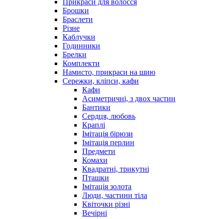
Прикраси для волосся
Брошки
Браслети
Різне
Каблучки
Годинники
Брелки
Комплекти
Намисто, прикраси на шию
Сережки, кліпси, кафи
Кафи
Асиметричні, з двох частин
Бантики
Сердця, любовь
Краплі
Імітація бірюзи
Імітація перлин
Предмети
Комахи
Квадратні, трикутні
Пташки
Імітація золота
Люди, частини тіла
Квіточки різні
Вечірні