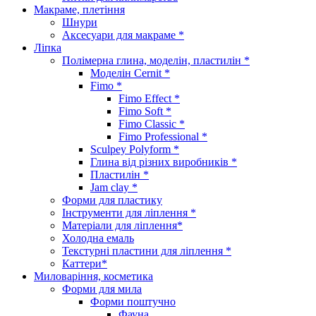
Макраме, плетіння
Шнури
Аксесуари для макраме *
Ліпка
Полімерна глина, моделін, пластилін *
Моделін Cernit *
Fimo *
Fimo Effect *
Fimo Soft *
Fimo Classic *
Fimo Professional *
Sculpey Polyform *
Глина від різних виробників *
Пластилін *
Jam clay *
Форми для пластику
Інструменти для ліплення *
Матеріали для ліплення*
Холодна емаль
Текстурні пластини для ліплення *
Каттери*
Миловаріння, косметика
Форми для мила
Форми поштучно
Фауна