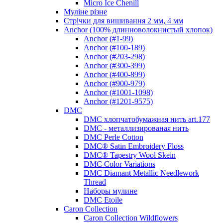
Micro Ice Chenill
Муліне різне
Стрічки для вишивання 2 мм, 4 мм
Anchor (100% длинноволокнистый хлопок)
Anchor (#1-99)
Anchor (#100-189)
Anchor (#203-298)
Anchor (#300-399)
Anchor (#400-899)
Anchor (#900-979)
Anchor (#1001-1098)
Anchor (#1201-9575)
DMC
DMC хлопчатобумажная нить art.177
DMC - металлизированая нить
DMC Perle Cotton
DMC® Satin Embroidery Floss
DMC® Tapestry Wool Skein
DMC Color Variations
DMC Diamant Metallic Needlework
Thread
Наборы мулине
DMC Etoile
Caron Collection
Caron Collection Wildflowers