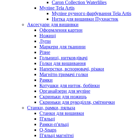
Caron Collection Waterlilies
Муліне Tela Artis
Муліне ручного фарбування Tela Artis
Нитка для вишивки Пухнастик
Аксесуари для вишивки
Оформлення картин
Ножиці
Лупи
Маркери для тканини
Різне
Гольниці, нитковдівачі
Голки для вишивання
Наперстки, вспорювачі, різаки
Магніти-тримачі голки
Рамки
Котушки для ниток, бобінки
Органайзери для муліне
Скриньки для ножиць
Скриньки для рукоділля, смітнички
Станки, рамки, пяльца
Станки для вишивки
П'яльці
Рамки-п'яльці
Q-Snaps
П'яльці магнітні