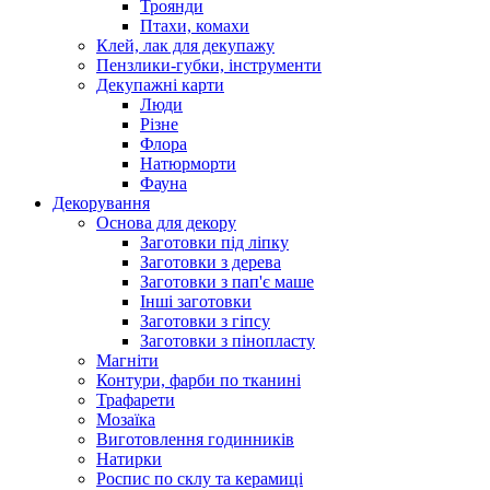
Троянди
Птахи, комахи
Клей, лак для декупажу
Пензлики-губки, інструменти
Декупажні карти
Люди
Різне
Флора
Натюрморти
Фауна
Декорування
Основа для декору
Заготовки під ліпку
Заготовки з дерева
Заготовки з пап'є маше
Інші заготовки
Заготовки з гіпсу
Заготовки з пінопласту
Магніти
Контури, фарби по тканині
Трафарети
Мозаїка
Виготовлення годинників
Натирки
Роспис по склу та керамиці