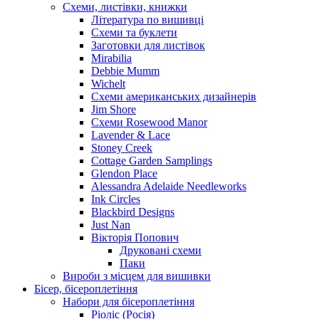
Схеми, листівки, книжки
Література по вишивці
Схеми та буклети
Заготовки для листівок
Mirabilia
Debbie Mumm
Wichelt
Схеми американських дизайнерів
Jim Shore
Cхеми Rosewood Manor
Lavender & Lace
Stoney Creek
Cottage Garden Samplings
Glendon Place
Alessandra Adelaide Needleworks
Ink Circles
Blackbird Designs
Just Nan
Вікторія Попович
Друковані схеми
Паки
Вироби з місцем для вишивки
Бісер, бісероплетіння
Набори для бісероплетіння
Ріоліс (Росія)