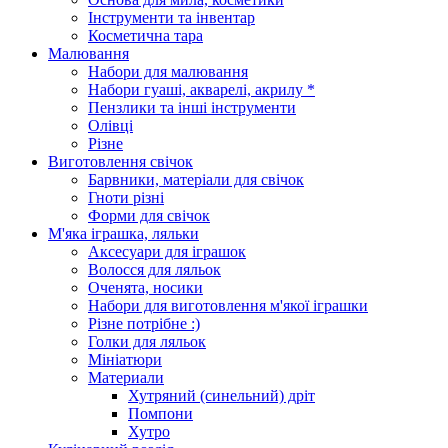
Інструменти та інвентар
Косметична тара
Малювання
Набори для малювання
Набори гуаші, акварелі, акрилу *
Пензлики та інші інструменти
Олівці
Різне
Виготовлення свічок
Барвники, матеріали для свічок
Гноти різні
Форми для свічок
М'яка іграшка, ляльки
Аксесуари для іграшок
Волосся для ляльок
Оченята, носики
Набори для виготовлення м'якої іграшки
Різне потрібне :)
Голки для ляльок
Мініатюри
Материали
Хутряний (синельний) дріт
Помпони
Хутро