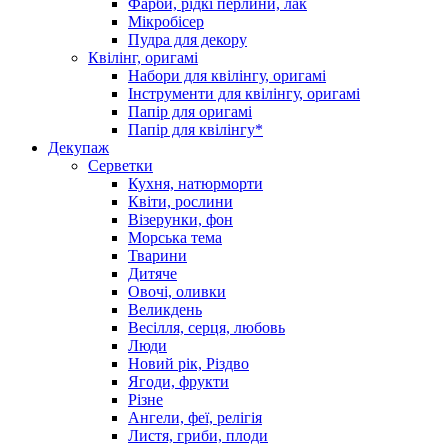
Фарби, рідкі перлини, лак
Мікробісер
Пудра для декору
Квілінг, оригамі
Набори для квілінгу, оригамі
Інструменти для квілінгу, оригамі
Папір для оригамі
Папір для квілінгу*
Декупаж
Серветки
Кухня, натюрморти
Квіти, рослини
Візерунки, фон
Морська тема
Тварини
Дитяче
Овочі, оливки
Великдень
Весілля, серця, любовь
Люди
Новий рік, Різдво
Ягоди, фрукти
Різне
Ангели, феї, релігія
Листя, гриби, плоди