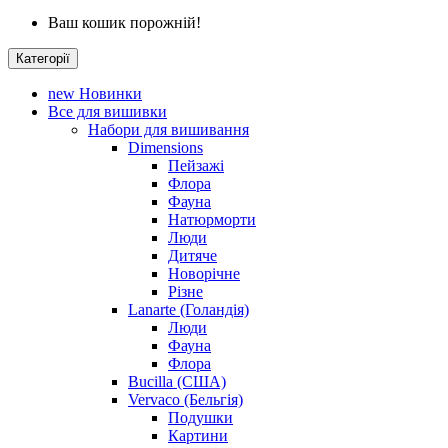
Ваш кошик порожній!
Категорії
new
Новинки
Все для вишивки
Набори для вишивання
Dimensions
Пейзажі
Флора
Фауна
Натюрморти
Люди
Дитяче
Новорічне
Різне
Lanarte (Голандія)
Люди
Фауна
Флора
Bucilla (США)
Vervaco (Бельгія)
Подушки
Картини