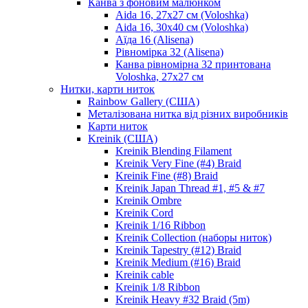
Канва з фоновим малюнком
Aida 16, 27х27 см (Voloshka)
Aida 16, 30х40 см (Voloshka)
Аїда 16 (Alisena)
Рівномірка 32 (Alisena)
Канва рівномірна 32 принтована
Voloshka, 27х27 см
Нитки, карти ниток
Rainbow Gallery (США)
Металізована нитка від різних виробників
Карти ниток
Kreinik (США)
Kreinik Blending Filament
Kreinik Very Fine (#4) Braid
Kreinik Fine (#8) Braid
Kreinik Japan Thread #1, #5 & #7
Kreinik Ombre
Kreinik Cord
Kreinik 1/16 Ribbon
Kreinik Collection (наборы ниток)
Kreinik Tapestry (#12) Braid
Kreinik Medium (#16) Braid
Kreinik cable
Kreinik 1/8 Ribbon
Kreinik Heavy #32 Braid (5m)