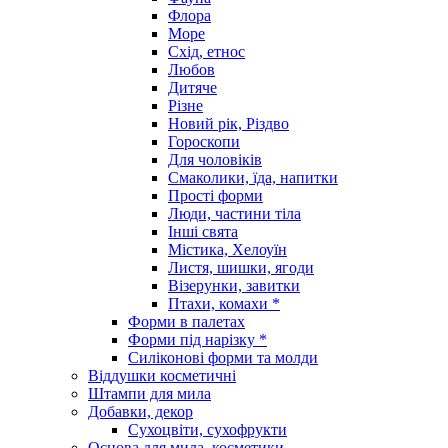
Флора
Море
Схід, етнос
Любов
Дитяче
Різне
Новий рік, Різдво
Гороскопи
Для чоловіків
Смаколики, їда, напитки
Прості форми
Люди, частини тіла
Інші свята
Містика, Хелоуїн
Листя, шишки, ягоди
Візерунки, завитки
Птахи, комахи *
Форми в палетах
Форми під нарізку *
Силіконові форми та молди
Віддушки косметичні
Штампи для мила
Добавки, декор
Сухоцвіти, сухофрукти
Основа для мила, косметики