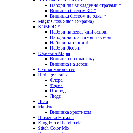
Набори для викладення стразами *
Вишивка бісером 3D *
Вишивка бісером на одязі *
Magic Cross Stitch (Україна)
KOMOD *
Набори на дерев'яній основі
Набори на пластиковій основі
Набори на тканині
Набори бісерні
Юркевич Марія
Вишивка на пластику
Вишивка на дереві
Світ можливостей
Heritage Crafts
Флора
Фауна
Природа
Люди
Леля
Марічка
Вишивка хрестиком
Шаменко Наталія
Kingdom of handmade
Stitch Color Mix