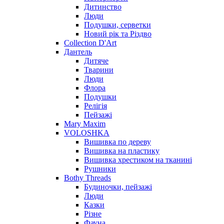
Дитинство
Люди
Подушки, серветки
Новий рік та Різдво
Collection D'Art
Дантель
Дитяче
Тварини
Люди
Флора
Подушки
Релігія
Пейзажі
Mary Maxim
VOLOSHKA
Вишивка по дереву
Вишивка на пластику
Вишивка хрестиком на тканині
Рушники
Bothy Threads
Будиночки, пейзажі
Люди
Казки
Різне
Фауна