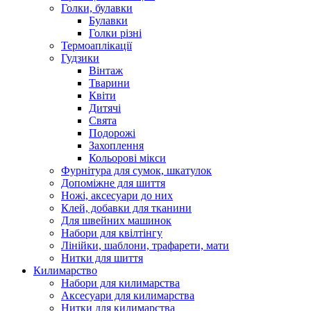
Голки, булавки
Булавки
Голки різні
Термоаплікації
Гудзики
Вінтаж
Тварини
Квіти
Дитячі
Свята
Подорожі
Захоплення
Кольорові мікси
Фурнітура для сумок, шкатулок
Допоміжне для шиття
Ножі, аксесуари до них
Клей, добавки для тканини
Для швейних машинок
Набори для квілтінгу
Лінійки, шаблони, трафарети, мати
Нитки для шиття
Килимарство
Набори для килимарства
Аксесуари для килимарства
Нитки для килимарства