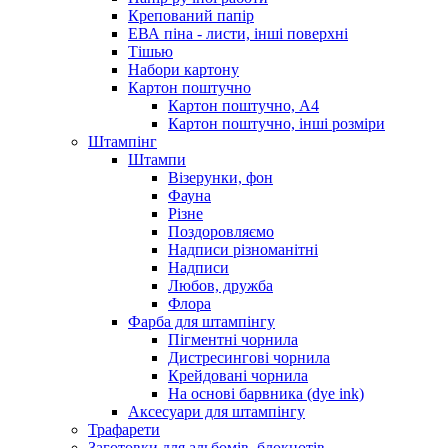
Крепований папір
ЕВА піна - листи, інші поверхні
Тішью
Набори картону
Картон поштучно
Картон поштучно, А4
Картон поштучно, інші розміри
Штампінг
Штампи
Візерунки, фон
Фауна
Різне
Поздоровляємо
Надписи різноманітні
Надписи
Любов, дружба
Флора
Фарба для штампінгу
Пігментні чорнила
Дистресингові чорнила
Крейдовані чорнила
На основі барвника (dye ink)
Аксесуари для штампінгу
Трафарети
Заготовки для альбомів, блокнотів