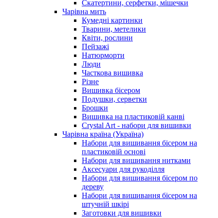
Скатертини, серфетки, мішечки
Чарiвна мить
Кумедні картинки
Тварини, метелики
Квіти, рослини
Пейзажі
Натюрморти
Люди
Часткова вишивка
Різне
Вишивка бісером
Подушки, серветки
Брошки
Вишивка на пластиковій канві
Crystal Art - набори для вишивки
Чарівна країна (Україна)
Набори для вишивання бісером на
пластиковій основі
Набори для вишивання нитками
Аксесуари для рукоділля
Набори для вишивання бісером по
дереву
Набори для вишивання бісером на
штучній шкірі
Заготовки для вишивки