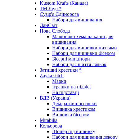
Kustom Krafts (Канада)
ТМ Леді *
Сузір'я Єдинорога
Набори для вишивання
ЛанСвіт
Нова Слобода
Малюнок-схема на канві для
вишивання
Набори для вишивки нитками
Набори для вишивки бісером
Бісерні мініатюри
Набори для шиття ляльок
Затишні хрестики *
Zayka stitch
Марки
Іграшки на підвісі
На підставці
ВДВ (Україна)
Декоративні іграшки
Вишивка хрестиком
Вишивка бісером
Mirabilia
Кольорова
Шопер під вишивку
Набори для вишивання декору