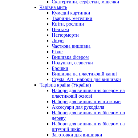
Скатертини, серфетки, мішечки
Чарiвна мить
Кумедні картинки
Тварини, метелики
Квіти, рослини
Пейзажі
Натюрморти
Люди
Часткова вишивка
Різне
Вишивка бісером
Подушки, серветки
Брошки
Вишивка на пластиковій канві
Crystal Art - набори для вишивки
Чарівна країна (Україна)
Набори для вишивання бісером на
пластиковій основі
Набори для вишивання нитками
Аксесуари для рукоділля
Набори для вишивання бісером по
дереву
Набори для вишивання бісером на
штучній шкірі
Заготовки для вишивки