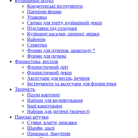
Кулінарний розділ
Кондитерські інструменти
Паперові форми
Упаковка
Свічки для торту, кулінарний декор
Підставки під солодощі
Кулінарні насадки, шприці, мішки
Вайнери
Серветки
Форми для цукерок, шоколаду *
Форми для печива
Флористика, весілля
Флористичний дріт
Флористичний декор
Аксесуари для весіль, вечірок
Інструменти та аксесуари для флористики
Творчість
Пазли картонні
Набори для видряпування
Інші канцтовари
Набори для дитячої творчості
Панські штучки
Сумки, клатчі, рюкзаки
Шарфи, шалі
Прикраси, біжутерія