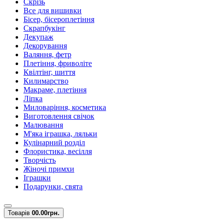
Скрізь
Все для вишивки
Бісер, бісероплетіння
Скрапбукінг
Декупаж
Декорування
Валяння, фетр
Плетіння, фриволіте
Квілтінг, шиття
Килимарство
Макраме, плетіння
Ліпка
Миловаріння, косметика
Виготовлення свічок
Малювання
М'яка іграшка, ляльки
Кулінарний розділ
Флористика, весілля
Творчість
Жіночі примхи
Іграшки
Подарунки, свята
Товарів
0
0.00грн.