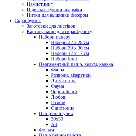
Намистини*
Підвіски, кулони, шарміки
Нитки для вышивки бисером
Скрапбукінг
Заготовки для листівок
Картон, папір для скрапбукінгу
Набори паперу
Набори 22 х 28 см
Набори 30 х 30 см
Набори 12 х 17 см
Набори інші
Пергаментний папір, велум, калька
Флора
Розводи, візерунки
Дитяча тема
Фауна
Чорно-білий
Любов
Разное
Однотонна
Папір поштучно
30х30
А4
Фольга
Папір ручної работи