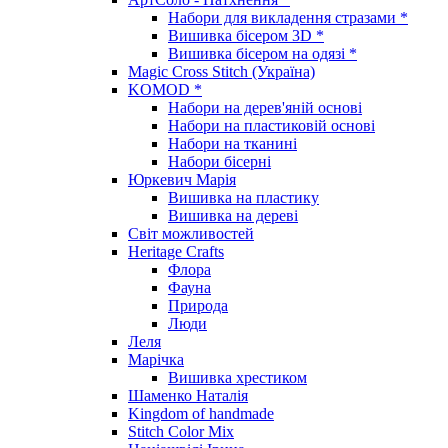
Набори для викладення стразами *
Вишивка бісером 3D *
Вишивка бісером на одязі *
Magic Cross Stitch (Україна)
KOMOD *
Набори на дерев'яній основі
Набори на пластиковій основі
Набори на тканині
Набори бісерні
Юркевич Марія
Вишивка на пластику
Вишивка на дереві
Світ можливостей
Heritage Crafts
Флора
Фауна
Природа
Люди
Леля
Марічка
Вишивка хрестиком
Шаменко Наталія
Kingdom of handmade
Stitch Color Mix