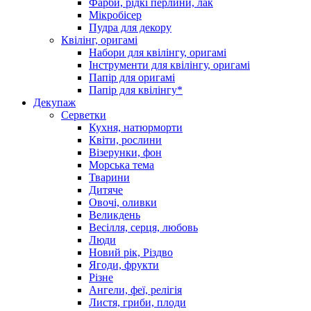
Фарби, рідкі перлини, лак
Мікробісер
Пудра для декору
Квілінг, оригамі
Набори для квілінгу, оригамі
Інструменти для квілінгу, оригамі
Папір для оригамі
Папір для квілінгу*
Декупаж
Серветки
Кухня, натюрморти
Квіти, рослини
Візерунки, фон
Морська тема
Тварини
Дитяче
Овочі, оливки
Великдень
Весілля, серця, любовь
Люди
Новий рік, Різдво
Ягоди, фрукти
Різне
Ангели, феї, релігія
Листя, гриби, плоди