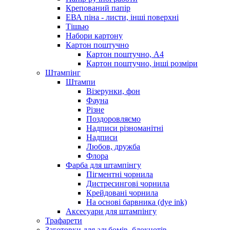
Крепований папір
ЕВА піна - листи, інші поверхні
Тішью
Набори картону
Картон поштучно
Картон поштучно, А4
Картон поштучно, інші розміри
Штампінг
Штампи
Візерунки, фон
Фауна
Різне
Поздоровляємо
Надписи різноманітні
Надписи
Любов, дружба
Флора
Фарба для штампінгу
Пігментні чорнила
Дистресингові чорнила
Крейдовані чорнила
На основі барвника (dye ink)
Аксесуари для штампінгу
Трафарети
Заготовки для альбомів, блокнотів