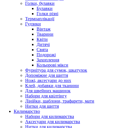
Голки, булавки
Булавки
Голки різні
Термоаплікації
Гудзики
Вінтаж
Тварини
Квіти
Дитячі
Свята
Подорожі
Захоплення
Кольорові мікси
Фурнітура для сумок, шкатулок
Допоміжне для шиття
Ножі, аксесуари до них
Клей, добавки для тканини
Для швейних машинок
Набори для квілтінгу
Лінійки, шаблони, трафарети, мати
Нитки для шиття
Килимарство
Набори для килимарства
Аксесуари для килимарства
Нитки для килимарства