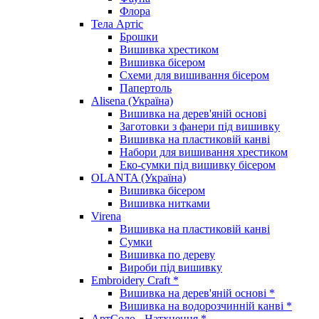
Флора
Тела Артіс
Брошки
Вишивка хрестиком
Вишивка бісером
Схеми для вишивання бісером
Папертоль
Alisena (Україна)
Вишивка на дерев'яній основі
Заготовки з фанери під вишивку
Вишивка на пластиковій канві
Набори для вишивання хрестиком
Еко-сумки під вишивку бісером
OLANTA (Україна)
Вишивка бісером
Вишивка нитками
Virena
Вишивка на пластиковій канві
Сумки
Вишивка по дереву
Вироби під вишивку
Embroidery Craft *
Вишивка на дерев'яній основі *
Вишивка на водорозчинній канві *
АртСоло - Натхнення *