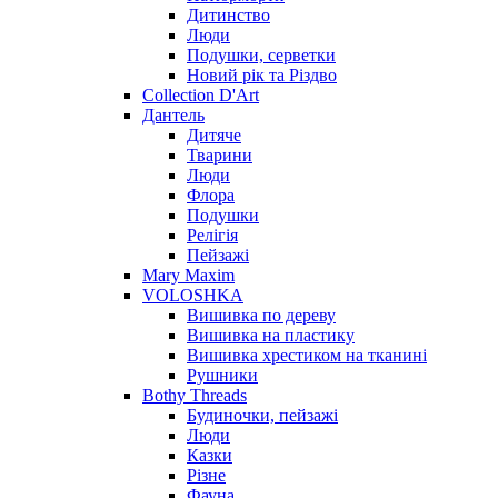
Дитинство
Люди
Подушки, серветки
Новий рік та Різдво
Collection D'Art
Дантель
Дитяче
Тварини
Люди
Флора
Подушки
Релігія
Пейзажі
Mary Maxim
VOLOSHKA
Вишивка по дереву
Вишивка на пластику
Вишивка хрестиком на тканині
Рушники
Bothy Threads
Будиночки, пейзажі
Люди
Казки
Різне
Фауна