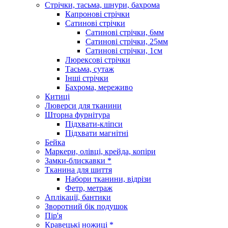
Стрічки, тасьма, шнури, бахрома
Капронові стрічки
Сатинові стрічки
Сатинові стрічки, 6мм
Сатинові стрічки, 25мм
Сатинові стрічки, 1см
Люрексові стрічки
Тасьма, сутаж
Інші стрічки
Бахрома, мереживо
Китиці
Люверси для тканини
Шторна фурнітура
Підхвати-кліпси
Підхвати магнітні
Бейка
Маркери, олівці, крейда, копіри
Замки-блискавки *
Тканина для шиття
Набори тканини, відрізи
Фетр, метраж
Аплікації, бантики
Зворотний бік подушок
Пір'я
Кравецькі ножиці *