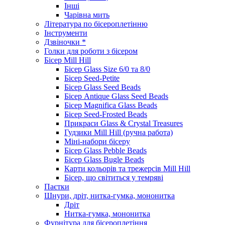
Інші
Чарівна мить
Література по бісероплетінню
Інструменти
Дзвіночки *
Голки для роботи з бісером
Бісер Mill Hill
Бісер Glass Size 6/0 та 8/0
Бісер Seed-Petite
Бісер Glass Seed Beads
Бісер Antique Glass Seed Beads
Бісер Magnifica Glass Beads
Бісер Seed-Frosted Beads
Прикраси Glass & Crystal Treasures
Гудзики Mill Hill (ручна работа)
Міні-набори бісеру
Бісер Glass Pebble Beads
Бісер Glass Bugle Beads
Карти кольорів та трежерсів Mill Hill
Бісер, що світиться у темряві
Паєтки
Шнури, дріт, нитка-гумка, мононитка
Дріт
Нитка-гумка, мононитка
Фурнітура для бісероплетіння