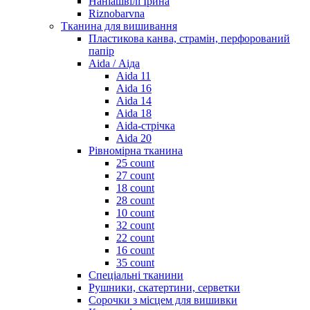
Наніашвілі Ірина
Riznobarvna
Тканина для вишивання
Пластикова канва, страмін, перфорований
папір
Aida / Аіда
Aida 11
Aida 16
Aida 14
Aida 18
Aida-стрічка
Aida 20
Рівномірна тканина
25 count
27 count
18 count
28 count
10 count
32 count
22 count
16 count
35 count
Спеціальні тканини
Рушники, скатертини, серветки
Сорочки з місцем для вишивки