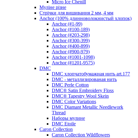
Micro Ice Chenill
Муліне різне
Стрічки для вишивання 2 мм, 4 мм
Anchor (100% длинноволокнистый хлопок)
Anchor (#1-99)
Anchor (#100-189)
Anchor (#203-298)
Anchor (#300-399)
Anchor (#400-899)
Anchor (#900-979)
Anchor (#1001-1098)
Anchor (#1201-9575)
DMC
DMC хлопчатобумажная нить art.177
DMC - металлизированая нить
DMC Perle Cotton
DMC® Satin Embroidery Floss
DMC® Tapestry Wool Skein
DMC Color Variations
DMC Diamant Metallic Needlework
Thread
Наборы мулине
DMC Etoile
Caron Collection
Caron Collection Wildflowers