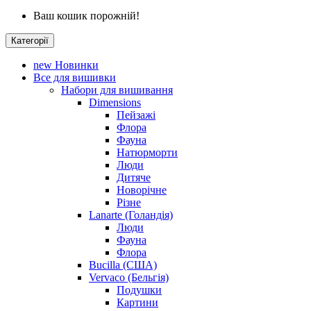
Ваш кошик порожній!
Категорії
new
Новинки
Все для вишивки
Набори для вишивання
Dimensions
Пейзажі
Флора
Фауна
Натюрморти
Люди
Дитяче
Новорічне
Різне
Lanarte (Голандія)
Люди
Фауна
Флора
Bucilla (США)
Vervaco (Бельгія)
Подушки
Картини