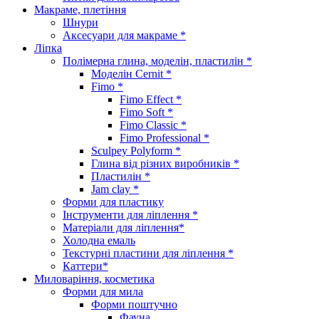
Макраме, плетіння
Шнури
Аксесуари для макраме *
Ліпка
Полімерна глина, моделін, пластилін *
Моделін Cernit *
Fimo *
Fimo Effect *
Fimo Soft *
Fimo Classic *
Fimo Professional *
Sculpey Polyform *
Глина від різних виробників *
Пластилін *
Jam clay *
Форми для пластику
Інструменти для ліплення *
Матеріали для ліплення*
Холодна емаль
Текстурні пластини для ліплення *
Каттери*
Миловаріння, косметика
Форми для мила
Форми поштучно
Фауна