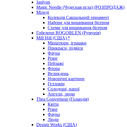
Janlynn
Magic Needle (Чудесная игла) (РОЗПРОДАЖ)
Міледі
Колекція Сакральний орнамент
Набори для вишивання бісером
Схеми для вишивання бісером
Гобелени ROGOBLEN (Румунія)
Mill Hill (США) *
Мініатюри, іграшки
Прикраси, підвіси
Фауна
Різне
Пейзажі
Флора
Великдень
Новорічні картини
Гелловін
Солодощі, напої
Ангели, люди
Thea Gouverneur (Голандія)
Квіти
Різне
Фауна
Люди
Design Works (США)