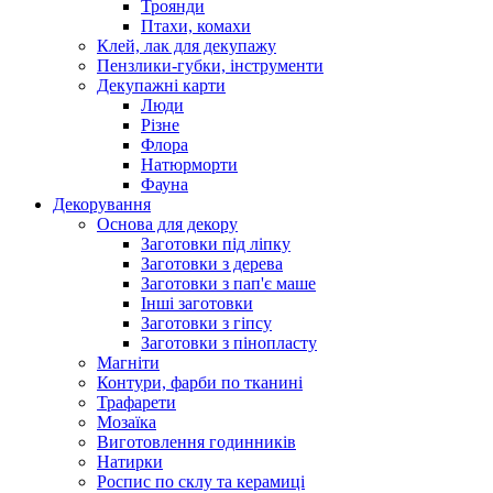
Троянди
Птахи, комахи
Клей, лак для декупажу
Пензлики-губки, інструменти
Декупажні карти
Люди
Різне
Флора
Натюрморти
Фауна
Декорування
Основа для декору
Заготовки під ліпку
Заготовки з дерева
Заготовки з пап'є маше
Інші заготовки
Заготовки з гіпсу
Заготовки з пінопласту
Магніти
Контури, фарби по тканині
Трафарети
Мозаїка
Виготовлення годинників
Натирки
Роспис по склу та керамиці