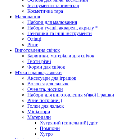
Інструменти та інвентар
Косметична тара
Малювання
Набори для малювання
Набори гуаші, акварелі, акрилу *
Пензлики та інші інструменти
Олівці
Різне
Виготовлення свічок
Барвники, матеріали для свічок
Гноти різні
Форми для свічок
М'яка іграшка, ляльки
Аксесуари для іграшок
Волосся для ляльок
Оченята, носики
Набори для виготовлення м'якої іграшки
Різне потрібне :)
Голки для ляльок
Мініатюри
Материали
Хутряний (синельний) дріт
Помпони
Хутро