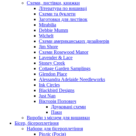
Схеми, листівки, книжки
Література по вишивці
Схеми та буклети
Заготовки для листівок
Mirabilia
Debbie Mumm
Wichelt
Схеми американських дизайнерів
Jim Shore
Cхеми Rosewood Manor
Lavender & Lace
Stoney Creek
Cottage Garden Samplings
Glendon Place
Alessandra Adelaide Needleworks
Ink Circles
Blackbird Designs
Just Nan
Вікторія Попович
Друковані схеми
Паки
Вироби з місцем для вишивки
Бісер, бісероплетіння
Набори для бісероплетіння
Ріоліс (Росія)