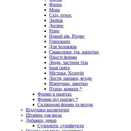
Флора
Море
Схід, етнос
Любов
Дитяче
Різне
Новий рік, Різдво
Гороскопи
Для чоловіків
Смаколики, їда, напитки
Прості форми
Люди, частини тіла
Інші свята
Містика, Хелоуїн
Листя, шишки, ягоди
Візерунки, завитки
Птахи, комахи *
Форми в палетах
Форми під нарізку *
Силіконові форми та молди
Віддушки косметичні
Штампи для мила
Добавки, декор
Сухоцвіти, сухофрукти
Основа для мила, косметики