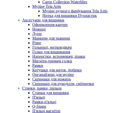
Caron Collection Waterlilies
Муліне Tela Artis
Муліне ручного фарбування Tela Artis
Нитка для вишивки Пухнастик
Аксесуари для вишивки
Оформлення картин
Ножиці
Лупи
Маркери для тканини
Різне
Гольниці, нитковдівачі
Голки для вишивання
Наперстки, вспорювачі, різаки
Магніти-тримачі голки
Рамки
Котушки для ниток, бобінки
Органайзери для муліне
Скриньки для ножиць
Скриньки для рукоділля, смітнички
Станки, рамки, пяльца
Станки для вишивки
П'яльці
Рамки-п'яльці
Q-Snaps
П'яльці магнітні