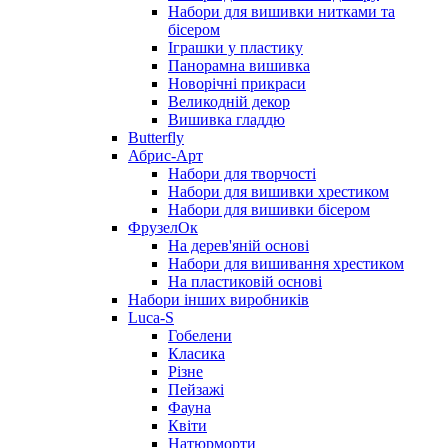
Набори для вишивки нитками та
бісером
Іграшки у пластику
Панорамна вишивка
Новорічні прикраси
Великодній декор
Вишивка гладдю
Butterfly
Абрис-Арт
Набори для творчості
Набори для вишивки хрестиком
Набори для вишивки бісером
ФрузелОк
На дерев'яній основі
Набори для вишивання хрестиком
На пластиковій основі
Набори інших виробників
Luca-S
Гобелени
Класика
Різне
Пейзажі
Фауна
Квіти
Натюрморти