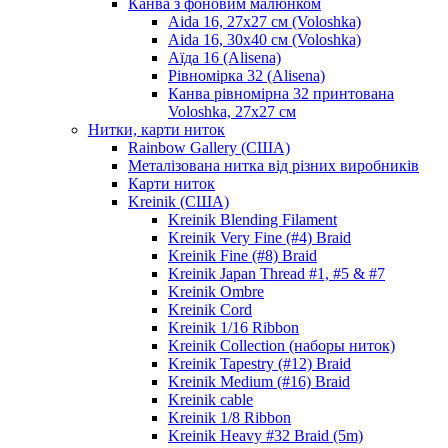
Канва з фоновим малюнком
Aida 16, 27х27 см (Voloshka)
Aida 16, 30х40 см (Voloshka)
Аїда 16 (Alisena)
Рівномірка 32 (Alisena)
Канва рівномірна 32 принтована
Voloshka, 27х27 см
Нитки, карти ниток
Rainbow Gallery (США)
Металізована нитка від різних виробників
Карти ниток
Kreinik (США)
Kreinik Blending Filament
Kreinik Very Fine (#4) Braid
Kreinik Fine (#8) Braid
Kreinik Japan Thread #1, #5 & #7
Kreinik Ombre
Kreinik Cord
Kreinik 1/16 Ribbon
Kreinik Collection (наборы ниток)
Kreinik Tapestry (#12) Braid
Kreinik Medium (#16) Braid
Kreinik cable
Kreinik 1/8 Ribbon
Kreinik Heavy #32 Braid (5m)