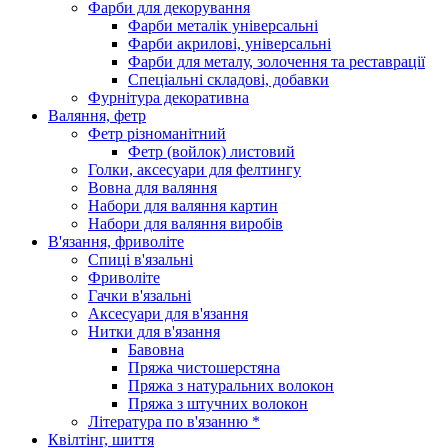
Фарби для декорування
Фарби металік універсальні
Фарби акрилові, універсальні
Фарби для металу, золочення та реставрації
Спеціальні складові, добавки
Фурнітура декоративна
Валяння, фетр
Фетр різноманітний
Фетр (войлок) листовий
Голки, аксесуари для фелтингу
Вовна для валяння
Набори для валяння картин
Набори для валяння виробів
В'язання, фриволіте
Спиці в'язальні
Фриволіте
Гачки в'язальні
Аксесуари для в'язання
Нитки для в'язання
Бавовна
Пряжа чистошерстяна
Пряжа з натуральних волокон
Пряжа з штучних волокон
Література по в'язанню *
Квілтінг, шиття