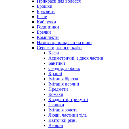
Прикраси для волосся
Брошки
Браслети
Різне
Каблучки
Годинники
Брелки
Комплекти
Намисто, прикраси на шию
Сережки, кліпси, кафи
Кафи
Асиметричні, з двох частин
Бантики
Сердця, любовь
Краплі
Імітація бірюзи
Імітація перлин
Предмети
Комахи
Квадратні, трикутні
Пташки
Імітація золота
Люди, частини тіла
Квіточки різні
Вечірні