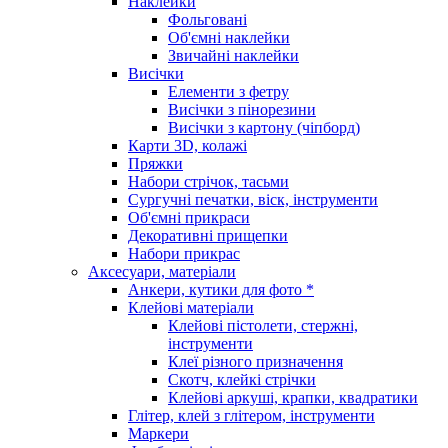
Наклейки
Фольговані
Об'ємні наклейки
Звичайні наклейки
Висічки
Елементи з фетру
Висічки з пінорезини
Висічки з картону (чіпборд)
Карти 3D, колажі
Пряжки
Набори стрічок, тасьми
Сургучні печатки, віск, інструменти
Об'ємні прикраси
Декоративні прищепки
Набори прикрас
Аксесуари, матеріали
Анкери, кутики для фото *
Клейові матеріали
Клейові пістолети, стержні,
інструменти
Клеї різного призначення
Скотч, клейкі стрічки
Клейові аркуші, крапки, квадратики
Глітер, клей з глітером, інструменти
Маркери