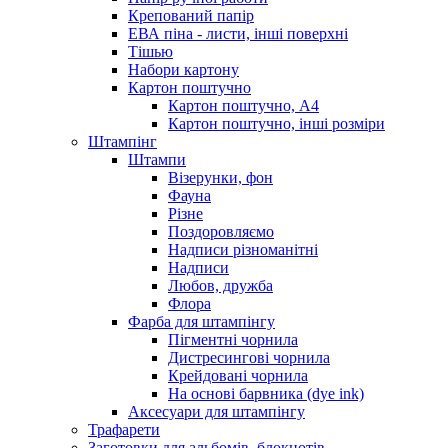
Крепований папір
ЕВА піна - листи, інші поверхні
Тішью
Набори картону
Картон поштучно
Картон поштучно, А4
Картон поштучно, інші розміри
Штампінг
Штампи
Візерунки, фон
Фауна
Різне
Поздоровляємо
Надписи різноманітні
Надписи
Любов, дружба
Флора
Фарба для штампінгу
Пігментні чорнила
Дистресингові чорнила
Крейдовані чорнила
На основі барвника (dye ink)
Аксесуари для штампінгу
Трафарети
Заготовки для альбомів, блокнотів