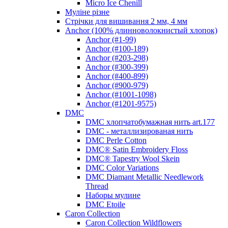
Micro Ice Chenill
Муліне різне
Стрічки для вишивання 2 мм, 4 мм
Anchor (100% длинноволокнистый хлопок)
Anchor (#1-99)
Anchor (#100-189)
Anchor (#203-298)
Anchor (#300-399)
Anchor (#400-899)
Anchor (#900-979)
Anchor (#1001-1098)
Anchor (#1201-9575)
DMC
DMC хлопчатобумажная нить art.177
DMC - металлизированая нить
DMC Perle Cotton
DMC® Satin Embroidery Floss
DMC® Tapestry Wool Skein
DMC Color Variations
DMC Diamant Metallic Needlework
Thread
Наборы мулине
DMC Etoile
Caron Collection
Caron Collection Wildflowers