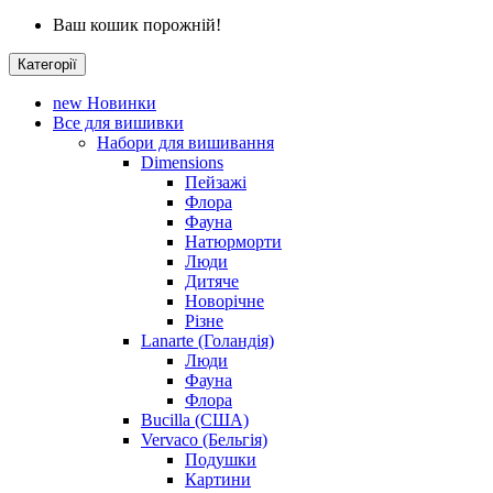
Ваш кошик порожній!
Категорії
new
Новинки
Все для вишивки
Набори для вишивання
Dimensions
Пейзажі
Флора
Фауна
Натюрморти
Люди
Дитяче
Новорічне
Різне
Lanarte (Голандія)
Люди
Фауна
Флора
Bucilla (США)
Vervaco (Бельгія)
Подушки
Картини