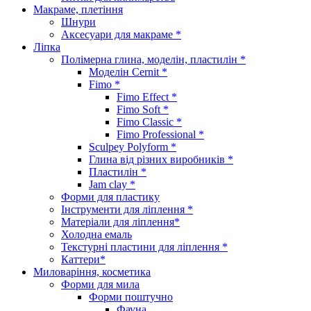
Макраме, плетіння
Шнури
Аксесуари для макраме *
Ліпка
Полімерна глина, моделін, пластилін *
Моделін Cernit *
Fimo *
Fimo Effect *
Fimo Soft *
Fimo Classic *
Fimo Professional *
Sculpey Polyform *
Глина від різних виробників *
Пластилін *
Jam clay *
Форми для пластику
Інструменти для ліплення *
Матеріали для ліплення*
Холодна емаль
Текстурні пластини для ліплення *
Каттери*
Миловаріння, косметика
Форми для мила
Форми поштучно
Фауна