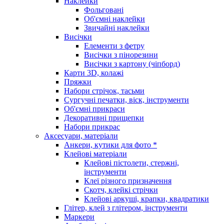
Наклейки
Фольговані
Об'ємні наклейки
Звичайні наклейки
Висічки
Елементи з фетру
Висічки з пінорезини
Висічки з картону (чіпборд)
Карти 3D, колажі
Пряжки
Набори стрічок, тасьми
Сургучні печатки, віск, інструменти
Об'ємні прикраси
Декоративні прищепки
Набори прикрас
Аксесуари, матеріали
Анкери, кутики для фото *
Клейові матеріали
Клейові пістолети, стержні,
інструменти
Клеї різного призначення
Скотч, клейкі стрічки
Клейові аркуші, крапки, квадратики
Глітер, клей з глітером, інструменти
Маркери