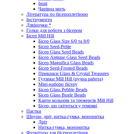
Інші
Чарівна мить
Література по бісероплетінню
Інструменти
Дзвіночки *
Голки для роботи з бісером
Бісер Mill Hill
Бісер Glass Size 6/0 та 8/0
Бісер Seed-Petite
Бісер Glass Seed Beads
Бісер Antique Glass Seed Beads
Бісер Magnifica Glass Beads
Бісер Seed-Frosted Beads
Прикраси Glass & Crystal Treasures
Гудзики Mill Hill (ручна работа)
Міні-набори бісеру
Бісер Glass Pebble Beads
Бісер Glass Bugle Beads
Карти кольорів та трежерсів Mill Hill
Бісер, що світиться у темряві
Паєтки
Шнури, дріт, нитка-гумка, мононитка
Дріт
Нитка-гумка, мононитка
Фурнітура для бісероплетіння