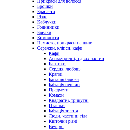
Прикраси для волосся
Брошки
Браслети
Різне
Каблучки
Годинники
Брелки
Комплекти
Намисто, прикраси на шию
Сережки, кліпси, кафи
Кафи
Асиметричні, з двох частин
Бантики
Сердця, любовь
Краплі
Імітація бірюзи
Імітація перлин
Предмети
Комахи
Квадратні, трикутні
Пташки
Імітація золота
Люди, частини тіла
Квіточки різні
Вечірні