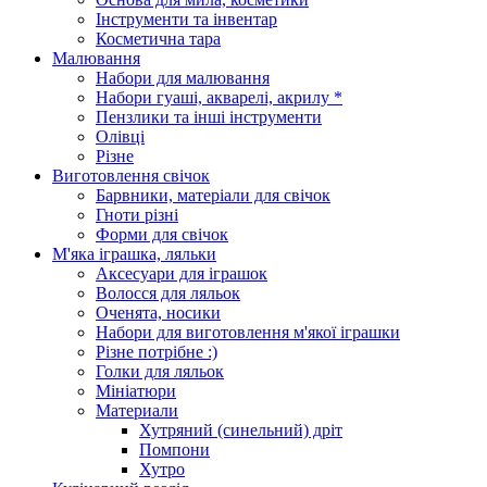
Інструменти та інвентар
Косметична тара
Малювання
Набори для малювання
Набори гуаші, акварелі, акрилу *
Пензлики та інші інструменти
Олівці
Різне
Виготовлення свічок
Барвники, матеріали для свічок
Гноти різні
Форми для свічок
М'яка іграшка, ляльки
Аксесуари для іграшок
Волосся для ляльок
Оченята, носики
Набори для виготовлення м'якої іграшки
Різне потрібне :)
Голки для ляльок
Мініатюри
Материали
Хутряний (синельний) дріт
Помпони
Хутро