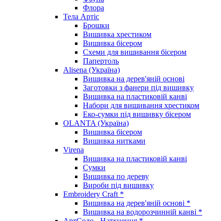
Флора
Тела Артіс
Брошки
Вишивка хрестиком
Вишивка бісером
Схеми для вишивання бісером
Папертоль
Alisena (Україна)
Вишивка на дерев'яній основі
Заготовки з фанери під вишивку
Вишивка на пластиковій канві
Набори для вишивання хрестиком
Еко-сумки під вишивку бісером
OLANTA (Україна)
Вишивка бісером
Вишивка нитками
Virena
Вишивка на пластиковій канві
Сумки
Вишивка по дереву
Вироби під вишивку
Embroidery Craft *
Вишивка на дерев'яній основі *
Вишивка на водорозчинній канві *
АртСоло - Натхнення *