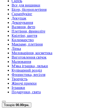
Скрізь
Все для вишивки
Бісер, бісероплетіння
Скрапбукінг
Декупаж
Декорування
Валяння, фетр
Плетіння, фриволіте
Квілтінг, шиття
Килимарство
Макраме, плетіння
Ліпка
Миловаріння, косметика
Виготовлення свічок
Малювання
М'яка іграшка, ляльки
Кулінарний розділ
Флористика, весілля
Творчість
Жіночі примхи
Іграшки
Подарунки, свята
Товарів
0
0.00грн.