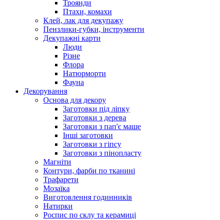
Троянди
Птахи, комахи
Клей, лак для декупажу
Пензлики-губки, інструменти
Декупажні карти
Люди
Різне
Флора
Натюрморти
Фауна
Декорування
Основа для декору
Заготовки під ліпку
Заготовки з дерева
Заготовки з пап'є маше
Інші заготовки
Заготовки з гіпсу
Заготовки з пінопласту
Магніти
Контури, фарби по тканині
Трафарети
Мозаїка
Виготовлення годинників
Натирки
Роспис по склу та керамиці