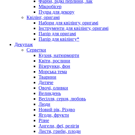
Фарби, рідкі перлини, лак
Мікробісер
Пудра для декору
Квілінг, оригамі
Набори для квілінгу, оригамі
Інструменти для квілінгу, оригамі
Папір для оригамі
Папір для квілінгу*
Декупаж
Серветки
Кухня, натюрморти
Квіти, рослини
Візерунки, фон
Морська тема
Тварини
Дитяче
Овочі, оливки
Великдень
Весілля, серця, любовь
Люди
Новий рік, Різдво
Ягоди, фрукти
Різне
Ангели, феї, релігія
Листя, гриби, плоди