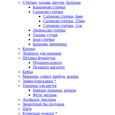
Стрічки, тасьма, шнури, бахрома
Капронові стрічки
Сатинові стрічки
Сатинові стрічки, 6мм
Сатинові стрічки, 25мм
Сатинові стрічки, 1см
Люрексові стрічки
Тасьма, сутаж
Інші стрічки
Бахрома, мереживо
Китиці
Люверси для тканини
Шторна фурнітура
Підхвати-кліпси
Підхвати магнітні
Бейка
Маркери, олівці, крейда, копіри
Замки-блискавки *
Тканина для шиття
Набори тканини, відрізи
Фетр, метраж
Аплікації, бантики
Зворотний бік подушок
Пір'я
Кравецькі ножиці *