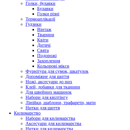
Голки, булавки
Булавки
Голки різні
Термоаплікації
Гудзики
Вінтаж
Тварини
Квіти
Дитячі
Свята
Подорожі
Захоплення
Кольорові мікси
Фурнітура для сумок, шкатулок
Допоміжне для шиття
Ножі, аксесуари до них
Клей, добавки для тканини
Для швейних машинок
Набори для квілтінгу
Лінійки, шаблони, трафарети, мати
Нитки для шиття
Килимарство
Набори для килимарства
Аксесуари для килимарства
Нитки для килимарства