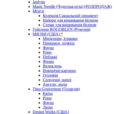
Janlynn
Magic Needle (Чудесная игла) (РОЗПРОДАЖ)
Міледі
Колекція Сакральний орнамент
Набори для вишивання бісером
Схеми для вишивання бісером
Гобелени ROGOBLEN (Румунія)
Mill Hill (США) *
Мініатюри, іграшки
Прикраси, підвіси
Фауна
Різне
Пейзажі
Флора
Великдень
Новорічні картини
Гелловін
Солодощі, напої
Ангели, люди
Thea Gouverneur (Голандія)
Квіти
Різне
Фауна
Люди
Design Works (США)