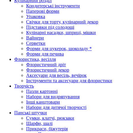
Кулінарний розділ
Кондитерські інструменти
Паперові форми
Упаковка
Свічки для торту, кулінарний декор
Підставки під солодощі
Кулінарні насадки, шприці, мішки
Вайнери
Серветки
Форми для цукерок, шоколаду *
Форми для печива
Флористика, весілля
Флористичний дріт
Флористичний декор
Аксесуари для весіль, вечірок
Інструменти та аксесуари для флористики
Творчість
Пазли картонні
Набори для видряпування
Інші канцтовари
Набори для дитячої творчості
Панські штучки
Сумки, клатчі, рюкзаки
Шарфи, шалі
Прикраси, біжутерія