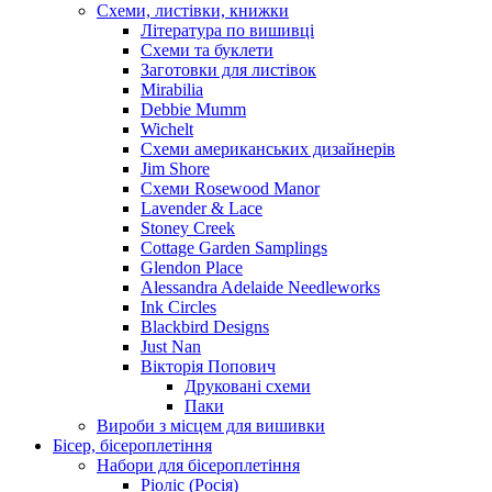
Схеми, листівки, книжки
Література по вишивці
Схеми та буклети
Заготовки для листівок
Mirabilia
Debbie Mumm
Wichelt
Схеми американських дизайнерів
Jim Shore
Cхеми Rosewood Manor
Lavender & Lace
Stoney Creek
Cottage Garden Samplings
Glendon Place
Alessandra Adelaide Needleworks
Ink Circles
Blackbird Designs
Just Nan
Вікторія Попович
Друковані схеми
Паки
Вироби з місцем для вишивки
Бісер, бісероплетіння
Набори для бісероплетіння
Ріоліс (Росія)