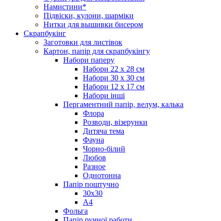
Намистини*
Підвіски, кулони, шарміки
Нитки для вышивки бисером
Скрапбукінг
Заготовки для листівок
Картон, папір для скрапбукінгу
Набори паперу
Набори 22 х 28 см
Набори 30 х 30 см
Набори 12 х 17 см
Набори інші
Пергаментний папір, велум, калька
Флора
Розводи, візерунки
Дитяча тема
Фауна
Чорно-білий
Любов
Разное
Однотонна
Папір поштучно
30х30
А4
Фольга
Папір ручної работи