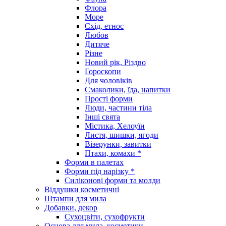
Флора
Море
Схід, етнос
Любов
Дитяче
Різне
Новий рік, Різдво
Гороскопи
Для чоловіків
Смаколики, їда, напитки
Прості форми
Люди, частини тіла
Інші свята
Містика, Хелоуїн
Листя, шишки, ягоди
Візерунки, завитки
Птахи, комахи *
Форми в палетах
Форми під нарізку *
Силіконові форми та молди
Віддушки косметичні
Штампи для мила
Добавки, декор
Сухоцвіти, сухофрукти
Основа для мила, косметики