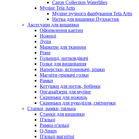
Caron Collection Waterlilies
Муліне Tela Artis
Муліне ручного фарбування Tela Artis
Нитка для вишивки Пухнастик
Аксесуари для вишивки
Оформлення картин
Ножиці
Лупи
Маркери для тканини
Різне
Гольниці, нитковдівачі
Голки для вишивання
Наперстки, вспорювачі, різаки
Магніти-тримачі голки
Рамки
Котушки для ниток, бобінки
Органайзери для муліне
Скриньки для ножиць
Скриньки для рукоділля, смітнички
Станки, рамки, пяльца
Станки для вишивки
П'яльці
Рамки-п'яльці
Q-Snaps
П'яльці магнітні