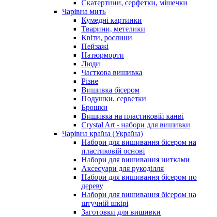
Скатертини, серфетки, мішечки
Чарiвна мить
Кумедні картинки
Тварини, метелики
Квіти, рослини
Пейзажі
Натюрморти
Люди
Часткова вишивка
Різне
Вишивка бісером
Подушки, серветки
Брошки
Вишивка на пластиковій канві
Crystal Art - набори для вишивки
Чарівна країна (Україна)
Набори для вишивання бісером на
пластиковій основі
Набори для вишивання нитками
Аксесуари для рукоділля
Набори для вишивання бісером по
дереву
Набори для вишивання бісером на
штучній шкірі
Заготовки для вишивки