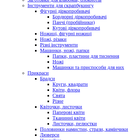
Інструменти для скрапбукингу
Фігурні діркопробивачі
Бордюрні діркопробивачі
Панчі (пробійники)
Кутові діркопробивачі
Ножиці, фігурні ножиці
Ножі, різаки
Різні інструменти
Машинки, ножі, папки
Папки, пластини для тиснення
Ножі
Машинки та приспособи для них
Прикраси
Брадси
Круги, квадрати
Квіти, флора
Свята
Різне
Квіточки, листочки
Паперові квіти
Тканинні квіти
Листочки, пелюстки
Половинки намистин, стрази, камінчики
Люверси