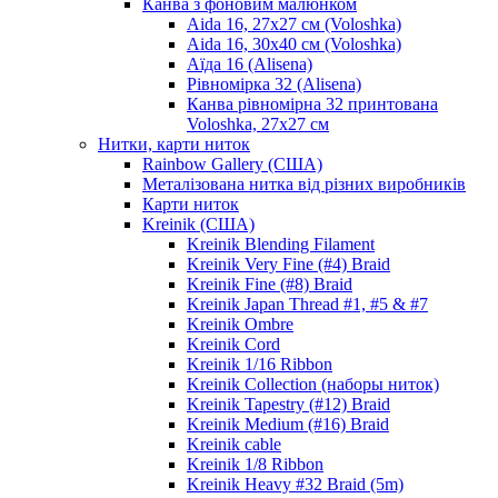
Канва з фоновим малюнком
Aida 16, 27х27 см (Voloshka)
Aida 16, 30х40 см (Voloshka)
Аїда 16 (Alisena)
Рівномірка 32 (Alisena)
Канва рівномірна 32 принтована
Voloshka, 27х27 см
Нитки, карти ниток
Rainbow Gallery (США)
Металізована нитка від різних виробників
Карти ниток
Kreinik (США)
Kreinik Blending Filament
Kreinik Very Fine (#4) Braid
Kreinik Fine (#8) Braid
Kreinik Japan Thread #1, #5 & #7
Kreinik Ombre
Kreinik Cord
Kreinik 1/16 Ribbon
Kreinik Collection (наборы ниток)
Kreinik Tapestry (#12) Braid
Kreinik Medium (#16) Braid
Kreinik cable
Kreinik 1/8 Ribbon
Kreinik Heavy #32 Braid (5m)