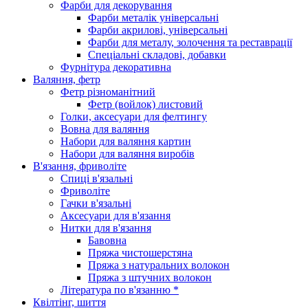
Фарби для декорування
Фарби металік універсальні
Фарби акрилові, універсальні
Фарби для металу, золочення та реставрації
Спеціальні складові, добавки
Фурнітура декоративна
Валяння, фетр
Фетр різноманітний
Фетр (войлок) листовий
Голки, аксесуари для фелтингу
Вовна для валяння
Набори для валяння картин
Набори для валяння виробів
В'язання, фриволіте
Спиці в'язальні
Фриволіте
Гачки в'язальні
Аксесуари для в'язання
Нитки для в'язання
Бавовна
Пряжа чистошерстяна
Пряжа з натуральних волокон
Пряжа з штучних волокон
Література по в'язанню *
Квілтінг, шиття