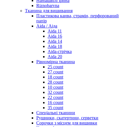
Наніашвілі Ірина
Riznobarvna
Тканина для вишивання
Пластикова канва, страмін, перфорований
папір
Aida / Аіда
Aida 11
Aida 16
Aida 14
Aida 18
Aida-стрічка
Aida 20
Рівномірна тканина
25 count
27 count
18 count
28 count
10 count
32 count
22 count
16 count
35 count
Спеціальні тканини
Рушники, скатертини, серветки
Сорочки з місцем для вишивки