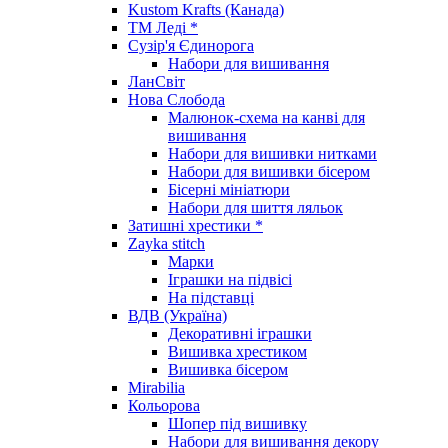
Kustom Krafts (Канада)
ТМ Леді *
Сузір'я Єдинорога
Набори для вишивання
ЛанСвіт
Нова Слобода
Малюнок-схема на канві для
вишивання
Набори для вишивки нитками
Набори для вишивки бісером
Бісерні мініатюри
Набори для шиття ляльок
Затишні хрестики *
Zayka stitch
Марки
Іграшки на підвісі
На підставці
ВДВ (Україна)
Декоративні іграшки
Вишивка хрестиком
Вишивка бісером
Mirabilia
Кольорова
Шопер під вишивку
Набори для вишивання декору