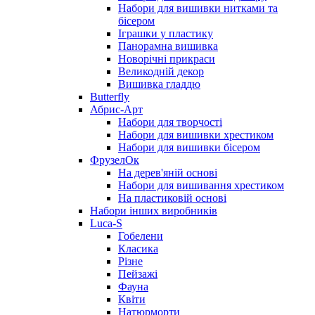
Набори для вишивки нитками та
бісером
Іграшки у пластику
Панорамна вишивка
Новорічні прикраси
Великодній декор
Вишивка гладдю
Butterfly
Абрис-Арт
Набори для творчості
Набори для вишивки хрестиком
Набори для вишивки бісером
ФрузелОк
На дерев'яній основі
Набори для вишивання хрестиком
На пластиковій основі
Набори інших виробників
Luca-S
Гобелени
Класика
Різне
Пейзажі
Фауна
Квіти
Натюрморти