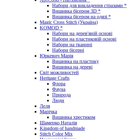
Набори для викладення стразами *
Вишивка бісером 3D *
Вишивка бісером на одязі *
Magic Cross Stitch (Україна)
KOMOD *
Набори на дерев'яній основі
Набори на пластиковій основі
Набори на тканині
Набори бісерні
Юркевич Марія
Вишивка на пластику
Вишивка на дереві
Світ можливостей
Heritage Crafts
Флора
Фауна
Природа
Люди
Леля
Марічка
Вишивка хрестиком
Шаменко Наталія
Kingdom of handmade
Stitch Color Mix