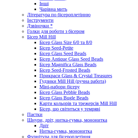
Інші
Чарівна мить
Література по бісероплетінню
Інструменти
Дзвіночки *
Голки для роботи з бісером
Бісер Mill Hill
Бісер Glass Size 6/0 та 8/0
Бісер Seed-Petite
Бісер Glass Seed Beads
Бісер Antique Glass Seed Beads
Бісер Magnifica Glass Beads
Бісер Seed-Frosted Beads
Прикраси Glass & Crystal Treasures
Гудзики Mill Hill (ручна работа)
Міні-набори бісеру
Бісер Glass Pebble Beads
Бісер Glass Bugle Beads
Карти кольорів та трежерсів Mill Hill
Бісер, що світиться у темряві
Паєтки
Шнури, дріт, нитка-гумка, мононитка
Дріт
Нитка-гумка, мононитка
Фурнітура для бісероплетіння