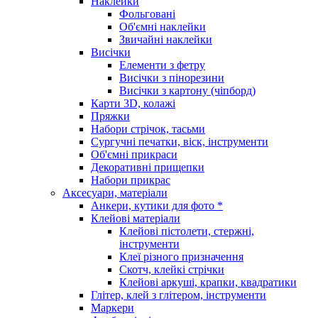
Наклейки
Фольговані
Об'ємні наклейки
Звичайні наклейки
Висічки
Елементи з фетру
Висічки з пінорезини
Висічки з картону (чіпборд)
Карти 3D, колажі
Пряжки
Набори стрічок, тасьми
Сургучні печатки, віск, інструменти
Об'ємні прикраси
Декоративні прищепки
Набори прикрас
Аксесуари, матеріали
Анкери, кутики для фото *
Клейові матеріали
Клейові пістолети, стержні,
інструменти
Клеї різного призначення
Скотч, клейкі стрічки
Клейові аркуші, крапки, квадратики
Глітер, клей з глітером, інструменти
Маркери