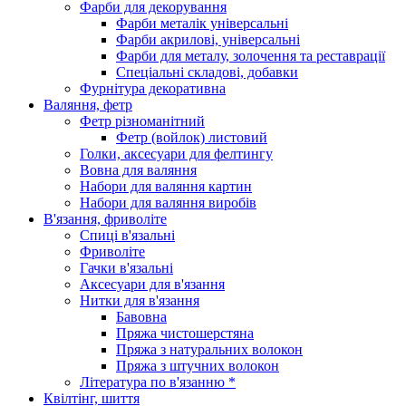
Фарби для декорування
Фарби металік універсальні
Фарби акрилові, універсальні
Фарби для металу, золочення та реставрації
Спеціальні складові, добавки
Фурнітура декоративна
Валяння, фетр
Фетр різноманітний
Фетр (войлок) листовий
Голки, аксесуари для фелтингу
Вовна для валяння
Набори для валяння картин
Набори для валяння виробів
В'язання, фриволіте
Спиці в'язальні
Фриволіте
Гачки в'язальні
Аксесуари для в'язання
Нитки для в'язання
Бавовна
Пряжа чистошерстяна
Пряжа з натуральних волокон
Пряжа з штучних волокон
Література по в'язанню *
Квілтінг, шиття