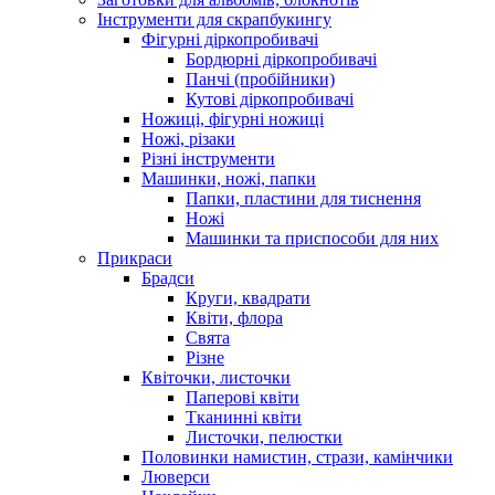
Інструменти для скрапбукингу
Фігурні діркопробивачі
Бордюрні діркопробивачі
Панчі (пробійники)
Кутові діркопробивачі
Ножиці, фігурні ножиці
Ножі, різаки
Різні інструменти
Машинки, ножі, папки
Папки, пластини для тиснення
Ножі
Машинки та приспособи для них
Прикраси
Брадси
Круги, квадрати
Квіти, флора
Свята
Різне
Квіточки, листочки
Паперові квіти
Тканинні квіти
Листочки, пелюстки
Половинки намистин, стрази, камінчики
Люверси