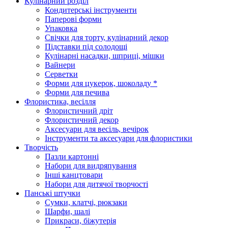
Кулінарний розділ
Кондитерські інструменти
Паперові форми
Упаковка
Свічки для торту, кулінарний декор
Підставки під солодощі
Кулінарні насадки, шприці, мішки
Вайнери
Серветки
Форми для цукерок, шоколаду *
Форми для печива
Флористика, весілля
Флористичний дріт
Флористичний декор
Аксесуари для весіль, вечірок
Інструменти та аксесуари для флористики
Творчість
Пазли картонні
Набори для видряпування
Інші канцтовари
Набори для дитячої творчості
Панські штучки
Сумки, клатчі, рюкзаки
Шарфи, шалі
Прикраси, біжутерія