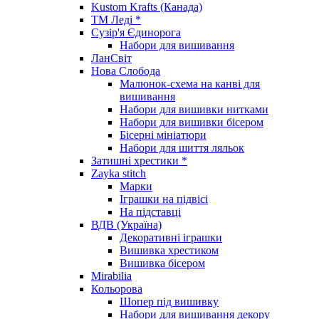
Kustom Krafts (Канада)
ТМ Леді *
Сузір'я Єдинорога
Набори для вишивання
ЛанСвіт
Нова Слобода
Малюнок-схема на канві для
вишивання
Набори для вишивки нитками
Набори для вишивки бісером
Бісерні мініатюри
Набори для шиття ляльок
Затишні хрестики *
Zayka stitch
Марки
Іграшки на підвісі
На підставці
ВДВ (Україна)
Декоративні іграшки
Вишивка хрестиком
Вишивка бісером
Mirabilia
Кольорова
Шопер під вишивку
Набори для вишивання декору