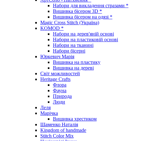
Набори для викладення стразами *
Вишивка бісером 3D *
Вишивка бісером на одязі *
Magic Cross Stitch (Україна)
KOMOD *
Набори на дерев'яній основі
Набори на пластиковій основі
Набори на тканині
Набори бісерні
Юркевич Марія
Вишивка на пластику
Вишивка на дереві
Світ можливостей
Heritage Crafts
Флора
Фауна
Природа
Люди
Леля
Марічка
Вишивка хрестиком
Шаменко Наталія
Kingdom of handmade
Stitch Color Mix