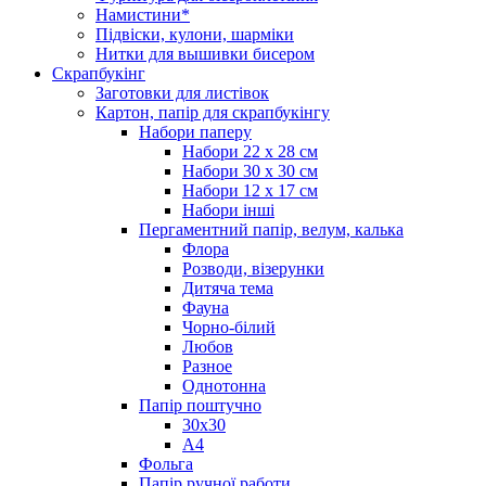
Намистини*
Підвіски, кулони, шарміки
Нитки для вышивки бисером
Скрапбукінг
Заготовки для листівок
Картон, папір для скрапбукінгу
Набори паперу
Набори 22 х 28 см
Набори 30 х 30 см
Набори 12 х 17 см
Набори інші
Пергаментний папір, велум, калька
Флора
Розводи, візерунки
Дитяча тема
Фауна
Чорно-білий
Любов
Разное
Однотонна
Папір поштучно
30х30
А4
Фольга
Папір ручної работи