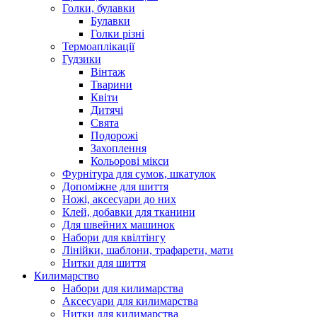
Голки, булавки
Булавки
Голки різні
Термоаплікації
Гудзики
Вінтаж
Тварини
Квіти
Дитячі
Свята
Подорожі
Захоплення
Кольорові мікси
Фурнітура для сумок, шкатулок
Допоміжне для шиття
Ножі, аксесуари до них
Клей, добавки для тканини
Для швейних машинок
Набори для квілтінгу
Лінійки, шаблони, трафарети, мати
Нитки для шиття
Килимарство
Набори для килимарства
Аксесуари для килимарства
Нитки для килимарства