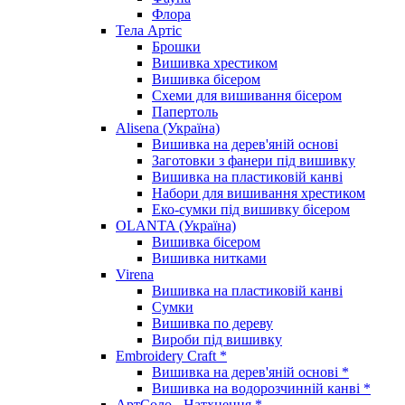
Флора
Тела Артіс
Брошки
Вишивка хрестиком
Вишивка бісером
Схеми для вишивання бісером
Папертоль
Alisena (Україна)
Вишивка на дерев'яній основі
Заготовки з фанери під вишивку
Вишивка на пластиковій канві
Набори для вишивання хрестиком
Еко-сумки під вишивку бісером
OLANTA (Україна)
Вишивка бісером
Вишивка нитками
Virena
Вишивка на пластиковій канві
Сумки
Вишивка по дереву
Вироби під вишивку
Embroidery Craft *
Вишивка на дерев'яній основі *
Вишивка на водорозчинній канві *
АртСоло - Натхнення *