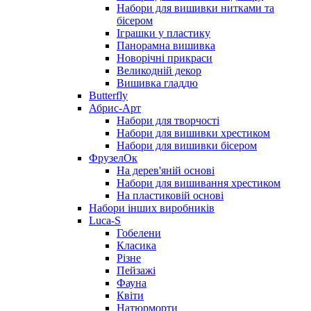
Набори для вишивки нитками та
бісером
Іграшки у пластику
Панорамна вишивка
Новорічні прикраси
Великодній декор
Вишивка гладдю
Butterfly
Абрис-Арт
Набори для творчості
Набори для вишивки хрестиком
Набори для вишивки бісером
ФрузелОк
На дерев'яній основі
Набори для вишивання хрестиком
На пластиковій основі
Набори інших виробників
Luca-S
Гобелени
Класика
Різне
Пейзажі
Фауна
Квіти
Натюрморти