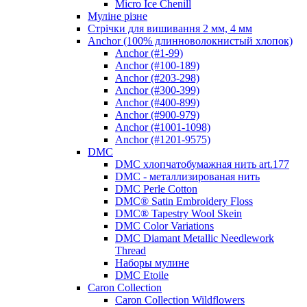
Micro Ice Chenill
Муліне різне
Стрічки для вишивання 2 мм, 4 мм
Anchor (100% длинноволокнистый хлопок)
Anchor (#1-99)
Anchor (#100-189)
Anchor (#203-298)
Anchor (#300-399)
Anchor (#400-899)
Anchor (#900-979)
Anchor (#1001-1098)
Anchor (#1201-9575)
DMC
DMC хлопчатобумажная нить art.177
DMC - металлизированая нить
DMC Perle Cotton
DMC® Satin Embroidery Floss
DMC® Tapestry Wool Skein
DMC Color Variations
DMC Diamant Metallic Needlework
Thread
Наборы мулине
DMC Etoile
Caron Collection
Caron Collection Wildflowers