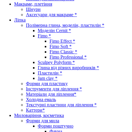
Макраме, плетіння
Шнури
Аксесуари для макраме *
Ліпка
Полімерна глина, моделін, пластилін *
Моделін Cernit *
Fimo *
Fimo Effect *
Fimo Soft *
Fimo Classic *
Fimo Professional *
Sculpey Polyform *
Глина від різних виробників *
Пластилін *
Jam clay *
Форми для пластику
Інструменти для ліплення *
Матеріали для ліплення*
Холодна емаль
Текстурні пластини для ліплення *
Каттери*
Миловаріння, косметика
Форми для мила
Форми поштучно
Фауна