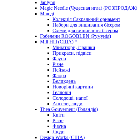
Janlynn
Magic Needle (Чудесная игла) (РОЗПРОДАЖ)
Міледі
Колекція Сакральний орнамент
Набори для вишивання бісером
Схеми для вишивання бісером
Гобелени ROGOBLEN (Румунія)
Mill Hill (США) *
Мініатюри, іграшки
Прикраси, підвіси
Фауна
Різне
Пейзажі
Флора
Великдень
Новорічні картини
Гелловін
Солодощі, напої
Ангели, люди
Thea Gouverneur (Голандія)
Квіти
Різне
Фауна
Люди
Design Works (США)