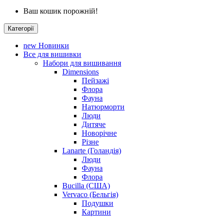
Ваш кошик порожній!
Категорії
new
Новинки
Все для вишивки
Набори для вишивання
Dimensions
Пейзажі
Флора
Фауна
Натюрморти
Люди
Дитяче
Новорічне
Різне
Lanarte (Голандія)
Люди
Фауна
Флора
Bucilla (США)
Vervaco (Бельгія)
Подушки
Картини