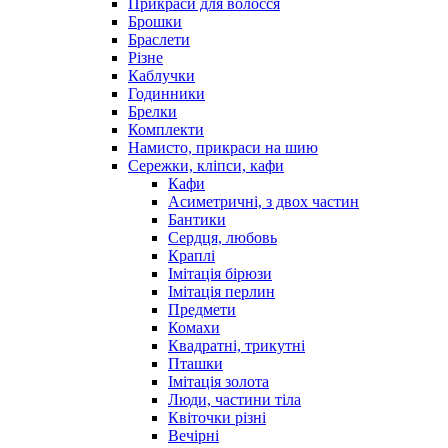
Прикраси для волосся
Брошки
Браслети
Різне
Каблучки
Годинники
Брелки
Комплекти
Намисто, прикраси на шию
Сережки, кліпси, кафи
Кафи
Асиметричні, з двох частин
Бантики
Сердця, любовь
Краплі
Імітація бірюзи
Імітація перлин
Предмети
Комахи
Квадратні, трикутні
Пташки
Імітація золота
Люди, частини тіла
Квіточки різні
Вечірні