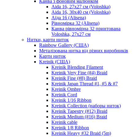
Канва з фоновим малюнком
Aida 16, 27х27 см (Voloshka)
Aida 16, 30х40 см (Voloshka)
Аїда 16 (Alisena)
Рівномірка 32 (Alisena)
Канва рівномірна 32 принтована
Voloshka, 27х27 см
Нитки, карти ниток
Rainbow Gallery (США)
Металізована нитка від різних виробників
Карти ниток
Kreinik (США)
Kreinik Blending Filament
Kreinik Very Fine (#4) Braid
Kreinik Fine (#8) Braid
Kreinik Japan Thread #1, #5 & #7
Kreinik Ombre
Kreinik Cord
Kreinik 1/16 Ribbon
Kreinik Collection (наборы ниток)
Kreinik Tapestry (#12) Braid
Kreinik Medium (#16) Braid
Kreinik cable
Kreinik 1/8 Ribbon
Kreinik Heavy #32 Braid (5m)