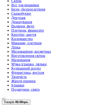
Скрізь
Все для вишивки
Бісер, бісероплетіння
Скрапбукінг
Декупаж
Декорування
Валяння, фетр
Плетіння, фриволіте
Квілтінг, шиття
Килимарство
Макраме, плетіння
Ліпка
Миловаріння, косметика
Виготовлення свічок
Малювання
М'яка іграшка, ляльки
Кулінарний розділ
Флористика, весілля
Творчість
Жіночі примхи
Іграшки
Подарунки, свята
Товарів
0
0.00грн.