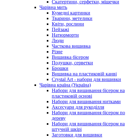
Скатертини, серфетки, мішечки
Чарiвна мить
Кумедні картинки
Тварини, метелики
Квіти, рослини
Пейзажі
Натюрморти
Люди
Часткова вишивка
Різне
Вишивка бісером
Подушки, серветки
Брошки
Вишивка на пластиковій канві
Crystal Art - набори для вишивки
Чарівна країна (Україна)
Набори для вишивання бісером на
пластиковій основі
Набори для вишивання нитками
Аксесуари для рукоділля
Набори для вишивання бісером по
дереву
Набори для вишивання бісером на
штучній шкірі
Заготовки для вишивки