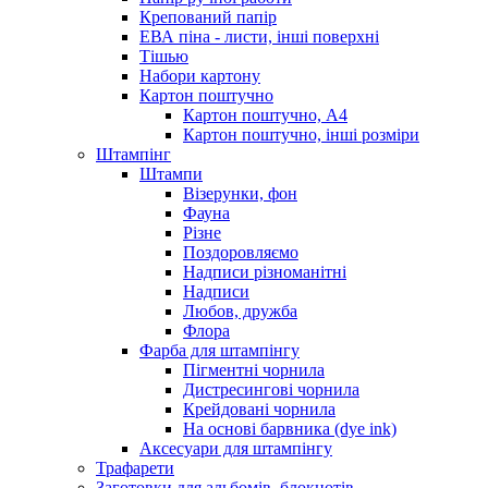
Крепований папір
ЕВА піна - листи, інші поверхні
Тішью
Набори картону
Картон поштучно
Картон поштучно, А4
Картон поштучно, інші розміри
Штампінг
Штампи
Візерунки, фон
Фауна
Різне
Поздоровляємо
Надписи різноманітні
Надписи
Любов, дружба
Флора
Фарба для штампінгу
Пігментні чорнила
Дистресингові чорнила
Крейдовані чорнила
На основі барвника (dye ink)
Аксесуари для штампінгу
Трафарети
Заготовки для альбомів, блокнотів