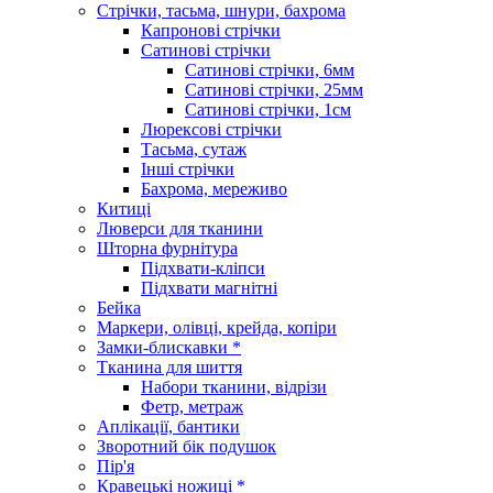
Стрічки, тасьма, шнури, бахрома
Капронові стрічки
Сатинові стрічки
Сатинові стрічки, 6мм
Сатинові стрічки, 25мм
Сатинові стрічки, 1см
Люрексові стрічки
Тасьма, сутаж
Інші стрічки
Бахрома, мереживо
Китиці
Люверси для тканини
Шторна фурнітура
Підхвати-кліпси
Підхвати магнітні
Бейка
Маркери, олівці, крейда, копіри
Замки-блискавки *
Тканина для шиття
Набори тканини, відрізи
Фетр, метраж
Аплікації, бантики
Зворотний бік подушок
Пір'я
Кравецькі ножиці *