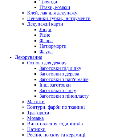
Троянди
Птахи, комахи
Клей, лак для декупажу
Пензлики-губки, інструменти
Декупажні карти
Люди
Різне
Флора
Натюрморти
Фауна
Декорування
Основа для декору
Заготовки під ліпку
Заготовки з дерева
Заготовки з пап'є маше
Інші заготовки
Заготовки з гіпсу
Заготовки з пінопласту
Магніти
Контури, фарби по тканині
Трафарети
Мозаїка
Виготовлення годинників
Натирки
Роспис по склу та керамиці