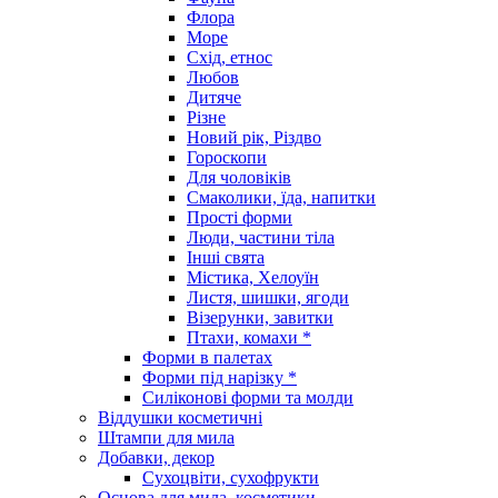
Флора
Море
Схід, етнос
Любов
Дитяче
Різне
Новий рік, Різдво
Гороскопи
Для чоловіків
Смаколики, їда, напитки
Прості форми
Люди, частини тіла
Інші свята
Містика, Хелоуїн
Листя, шишки, ягоди
Візерунки, завитки
Птахи, комахи *
Форми в палетах
Форми під нарізку *
Силіконові форми та молди
Віддушки косметичні
Штампи для мила
Добавки, декор
Сухоцвіти, сухофрукти
Основа для мила, косметики