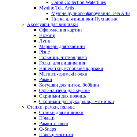
Caron Collection Waterlilies
Муліне Tela Artis
Муліне ручного фарбування Tela Artis
Нитка для вишивки Пухнастик
Аксесуари для вишивки
Оформлення картин
Ножиці
Лупи
Маркери для тканини
Різне
Гольниці, нитковдівачі
Голки для вишивання
Наперстки, вспорювачі, різаки
Магніти-тримачі голки
Рамки
Котушки для ниток, бобінки
Органайзери для муліне
Скриньки для ножиць
Скриньки для рукоділля, смітнички
Станки, рамки, пяльца
Станки для вишивки
П'яльці
Рамки-п'яльці
Q-Snaps
П'яльці магнітні