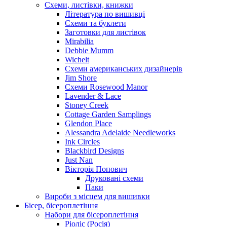
Схеми, листівки, книжки
Література по вишивці
Схеми та буклети
Заготовки для листівок
Mirabilia
Debbie Mumm
Wichelt
Схеми американських дизайнерів
Jim Shore
Cхеми Rosewood Manor
Lavender & Lace
Stoney Creek
Cottage Garden Samplings
Glendon Place
Alessandra Adelaide Needleworks
Ink Circles
Blackbird Designs
Just Nan
Вікторія Попович
Друковані схеми
Паки
Вироби з місцем для вишивки
Бісер, бісероплетіння
Набори для бісероплетіння
Ріоліс (Росія)