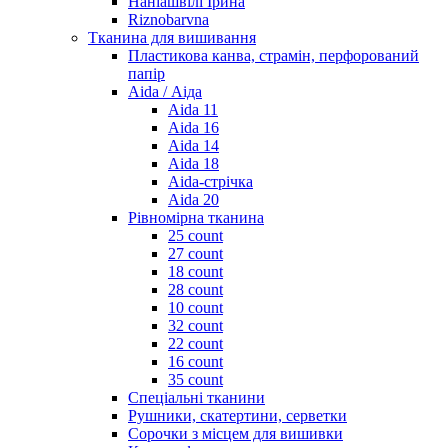
Наніашвілі Ірина
Riznobarvna
Тканина для вишивання
Пластикова канва, страмін, перфорований
папір
Aida / Аіда
Aida 11
Aida 16
Aida 14
Aida 18
Aida-стрічка
Aida 20
Рівномірна тканина
25 count
27 count
18 count
28 count
10 count
32 count
22 count
16 count
35 count
Спеціальні тканини
Рушники, скатертини, серветки
Сорочки з місцем для вишивки