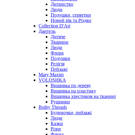
Дитинство
Люди
Подушки, серветки
Новий рік та Різдво
Collection D'Art
Дантель
Дитяче
Тварини
Люди
Флора
Подушки
Релігія
Пейзажі
Mary Maxim
VOLOSHKA
Вишивка по дереву
Вишивка на пластику
Вишивка хрестиком на тканині
Рушники
Bothy Threads
Будиночки, пейзажі
Люди
Казки
Різне
Фауна