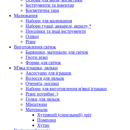
Інструменти та інвентар
Косметична тара
Малювання
Набори для малювання
Набори гуаші, акварелі, акрилу *
Пензлики та інші інструменти
Олівці
Різне
Виготовлення свічок
Барвники, матеріали для свічок
Гноти різні
Форми для свічок
М'яка іграшка, ляльки
Аксесуари для іграшок
Волосся для ляльок
Оченята, носики
Набори для виготовлення м'якої іграшки
Різне потрібне :)
Голки для ляльок
Мініатюри
Материали
Хутряний (синельний) дріт
Помпони
Хутро