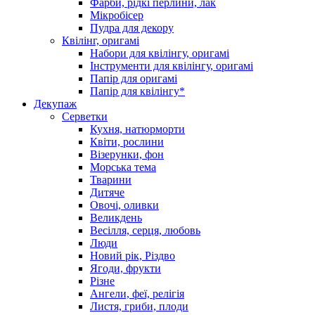
Фарби, рідкі перлини, лак
Мікробісер
Пудра для декору
Квілінг, оригамі
Набори для квілінгу, оригамі
Інструменти для квілінгу, оригамі
Папір для оригамі
Папір для квілінгу*
Декупаж
Серветки
Кухня, натюрморти
Квіти, рослини
Візерунки, фон
Морська тема
Тварини
Дитяче
Овочі, оливки
Великдень
Весілля, серця, любовь
Люди
Новий рік, Різдво
Ягоди, фрукти
Різне
Ангели, феї, релігія
Листя, гриби, плоди