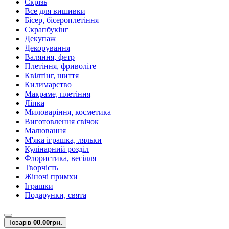
Скрізь
Все для вишивки
Бісер, бісероплетіння
Скрапбукінг
Декупаж
Декорування
Валяння, фетр
Плетіння, фриволіте
Квілтінг, шиття
Килимарство
Макраме, плетіння
Ліпка
Миловаріння, косметика
Виготовлення свічок
Малювання
М'яка іграшка, ляльки
Кулінарний розділ
Флористика, весілля
Творчість
Жіночі примхи
Іграшки
Подарунки, свята
Товарів
0
0.00грн.