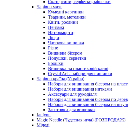
Скатертини, серфетки, мішечки
Чарiвна мить
Кумедні картинки
Тварини, метелики
Квіти, рослини
Пейзажі
Натюрморти
Люди
Часткова вишивка
Різне
Вишивка бісером
Подушки, серветки
Брошки
Вишивка на пластиковій канві
Crystal Art - набори для вишивки
Чарівна країна (Україна)
Набори для вишивання бісером на пласт
Набори для вишивання нитками
Аксесуари для рукоділля
Набори для вишивання бісером по дерев
Набори для вишивання бісером на штучн
Заготовки для вишивки
Janlynn
Magic Needle (Чудесная игла) (РОЗПРОДАЖ)
Міледі