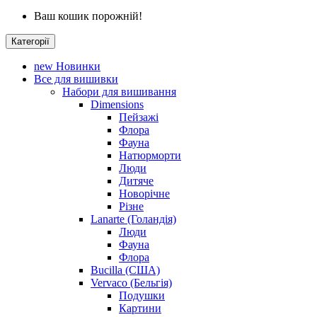
Ваш кошик порожній!
Категорії
new
Новинки
Все для вишивки
Набори для вишивання
Dimensions
Пейзажі
Флора
Фауна
Натюрморти
Люди
Дитяче
Новорічне
Різне
Lanarte (Голандія)
Люди
Фауна
Флора
Bucilla (США)
Vervaco (Бельгія)
Подушки
Картини