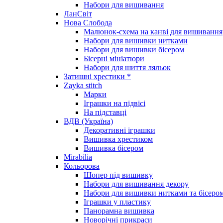
Набори для вишивання
ЛанСвіт
Нова Слобода
Малюнок-схема на канві для вишивання
Набори для вишивки нитками
Набори для вишивки бісером
Бісерні мініатюри
Набори для шиття ляльок
Затишні хрестики *
Zayka stitch
Марки
Іграшки на підвісі
На підставці
ВДВ (Україна)
Декоративні іграшки
Вишивка хрестиком
Вишивка бісером
Mirabilia
Кольорова
Шопер під вишивку
Набори для вишивання декору
Набори для вишивки нитками та бісеро
Іграшки у пластику
Панорамна вишивка
Новорічні прикраси