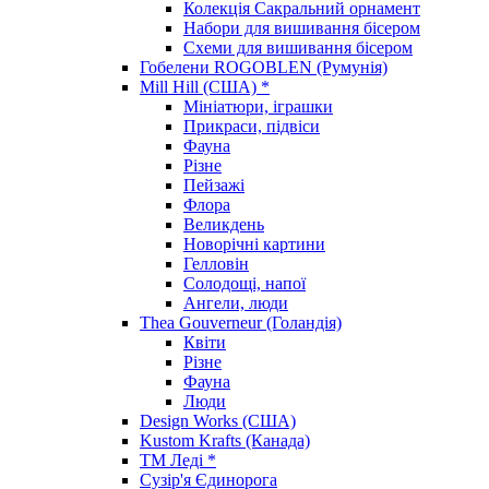
Колекція Сакральний орнамент
Набори для вишивання бісером
Схеми для вишивання бісером
Гобелени ROGOBLEN (Румунія)
Mill Hill (США) *
Мініатюри, іграшки
Прикраси, підвіси
Фауна
Різне
Пейзажі
Флора
Великдень
Новорічні картини
Гелловін
Солодощі, напої
Ангели, люди
Thea Gouverneur (Голандія)
Квіти
Різне
Фауна
Люди
Design Works (США)
Kustom Krafts (Канада)
ТМ Леді *
Сузір'я Єдинорога