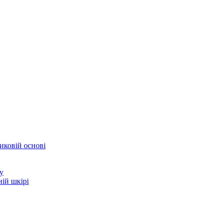
иковій основі
у
ій шкірі