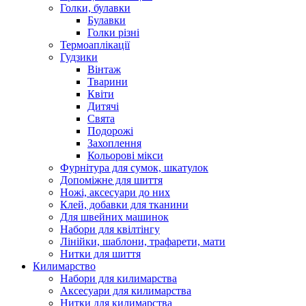
Голки, булавки
Булавки
Голки різні
Термоаплікації
Гудзики
Вінтаж
Тварини
Квіти
Дитячі
Свята
Подорожі
Захоплення
Кольорові мікси
Фурнітура для сумок, шкатулок
Допоміжне для шиття
Ножі, аксесуари до них
Клей, добавки для тканини
Для швейних машинок
Набори для квілтінгу
Лінійки, шаблони, трафарети, мати
Нитки для шиття
Килимарство
Набори для килимарства
Аксесуари для килимарства
Нитки для килимарства