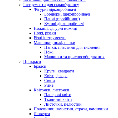
Інструменти для скрапбукингу
Фігурні діркопробивачі
Бордюрні діркопробивачі
Панчі (пробійники)
Кутові діркопробивачі
Ножиці, фігурні ножиці
Ножі, різаки
Різні інструменти
Машинки, ножі, папки
Папки, пластини для тиснення
Ножі
Машинки та приспособи для них
Прикраси
Брадси
Круги, квадрати
Квіти, флора
Свята
Різне
Квіточки, листочки
Паперові квіти
Тканинні квіти
Листочки, пелюстки
Половинки намистин, стрази, камінчики
Люверси