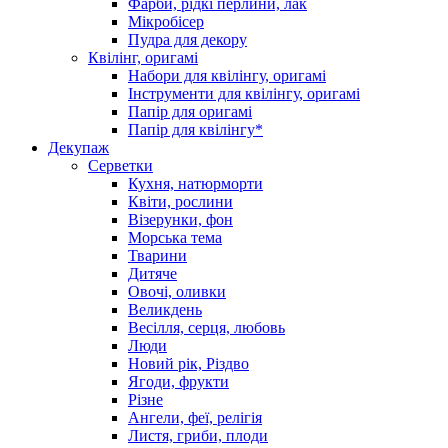
Фарби, рідкі перлини, лак
Мікробісер
Пудра для декору
Квілінг, оригамі
Набори для квілінгу, оригамі
Інструменти для квілінгу, оригамі
Папір для оригамі
Папір для квілінгу*
Декупаж
Серветки
Кухня, натюрморти
Квіти, рослини
Візерунки, фон
Морська тема
Тварини
Дитяче
Овочі, оливки
Великдень
Весілля, серця, любовь
Люди
Новий рік, Різдво
Ягоди, фрукти
Різне
Ангели, феї, релігія
Листя, гриби, плоди