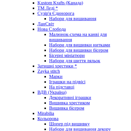
Kustom Krafts (Канада)
ТМ Леді *
Сузір'я Єдинорога
Набори для вишивання
ЛанСвіт
Нова Слобода
Малюнок-схема на канві для
вишивання
Набори для вишивки нитками
Набори для вишивки бісером
Бісерні мініатюри
Набори для шиття ляльок
Затишні хрестики *
Zayka stitch
Марки
Іграшки на підвісі
На підставці
ВДВ (Україна)
Декоративні іграшки
Вишивка хрестиком
Вишивка бісером
Mirabilia
Кольорова
Шопер під вишивку
Набори для вишивання декору