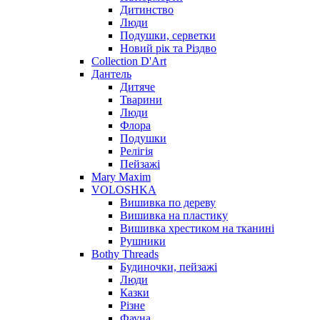
Дитинство
Люди
Подушки, серветки
Новий рік та Різдво
Collection D'Art
Дантель
Дитяче
Тварини
Люди
Флора
Подушки
Релігія
Пейзажі
Mary Maxim
VOLOSHKA
Вишивка по дереву
Вишивка на пластику
Вишивка хрестиком на тканині
Рушники
Bothy Threads
Будиночки, пейзажі
Люди
Казки
Різне
Фауна