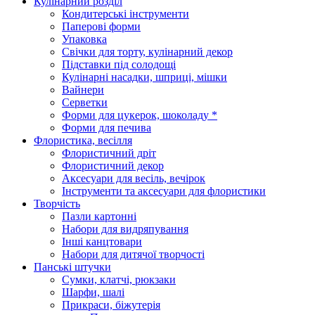
Кулінарний розділ
Кондитерські інструменти
Паперові форми
Упаковка
Свічки для торту, кулінарний декор
Підставки під солодощі
Кулінарні насадки, шприці, мішки
Вайнери
Серветки
Форми для цукерок, шоколаду *
Форми для печива
Флористика, весілля
Флористичний дріт
Флористичний декор
Аксесуари для весіль, вечірок
Інструменти та аксесуари для флористики
Творчість
Пазли картонні
Набори для видряпування
Інші канцтовари
Набори для дитячої творчості
Панські штучки
Сумки, клатчі, рюкзаки
Шарфи, шалі
Прикраси, біжутерія