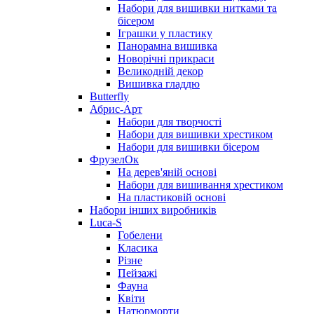
Набори для вишивки нитками та
бісером
Іграшки у пластику
Панорамна вишивка
Новорічні прикраси
Великодній декор
Вишивка гладдю
Butterfly
Абрис-Арт
Набори для творчості
Набори для вишивки хрестиком
Набори для вишивки бісером
ФрузелОк
На дерев'яній основі
Набори для вишивання хрестиком
На пластиковій основі
Набори інших виробників
Luca-S
Гобелени
Класика
Різне
Пейзажі
Фауна
Квіти
Натюрморти