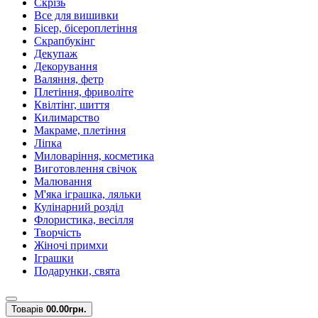
Скрізь
Все для вишивки
Бісер, бісероплетіння
Скрапбукінг
Декупаж
Декорування
Валяння, фетр
Плетіння, фриволіте
Квілтінг, шиття
Килимарство
Макраме, плетіння
Ліпка
Миловаріння, косметика
Виготовлення свічок
Малювання
М'яка іграшка, ляльки
Кулінарний розділ
Флористика, весілля
Творчість
Жіночі примхи
Іграшки
Подарунки, свята
Товарів
0
0.00грн.