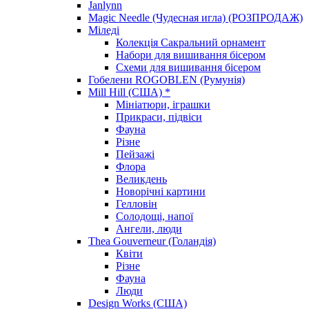
Janlynn
Magic Needle (Чудесная игла) (РОЗПРОДАЖ)
Міледі
Колекція Сакральний орнамент
Набори для вишивання бісером
Схеми для вишивання бісером
Гобелени ROGOBLEN (Румунія)
Mill Hill (США) *
Мініатюри, іграшки
Прикраси, підвіси
Фауна
Різне
Пейзажі
Флора
Великдень
Новорічні картини
Гелловін
Солодощі, напої
Ангели, люди
Thea Gouverneur (Голандія)
Квіти
Різне
Фауна
Люди
Design Works (США)