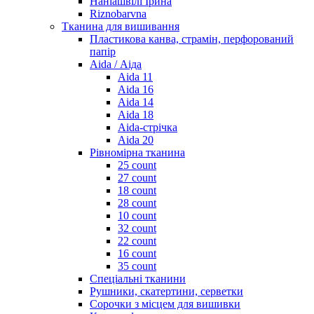
Наніашвілі Ірина
Riznobarvna
Тканина для вишивання
Пластикова канва, страмін, перфорований
папір
Aida / Аіда
Aida 11
Aida 16
Aida 14
Aida 18
Aida-стрічка
Aida 20
Рівномірна тканина
25 count
27 count
18 count
28 count
10 count
32 count
22 count
16 count
35 count
Спеціальні тканини
Рушники, скатертини, серветки
Сорочки з місцем для вишивки