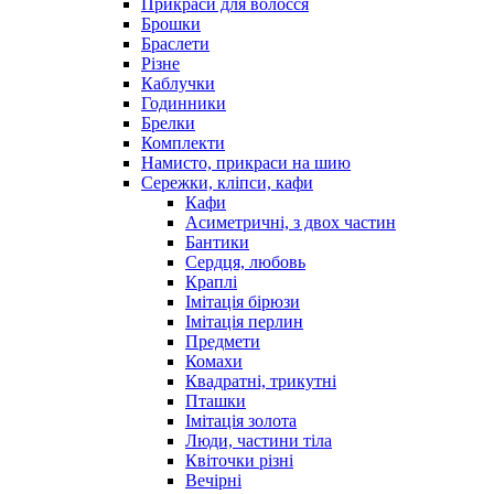
Прикраси для волосся
Брошки
Браслети
Різне
Каблучки
Годинники
Брелки
Комплекти
Намисто, прикраси на шию
Сережки, кліпси, кафи
Кафи
Асиметричні, з двох частин
Бантики
Сердця, любовь
Краплі
Імітація бірюзи
Імітація перлин
Предмети
Комахи
Квадратні, трикутні
Пташки
Імітація золота
Люди, частини тіла
Квіточки різні
Вечірні