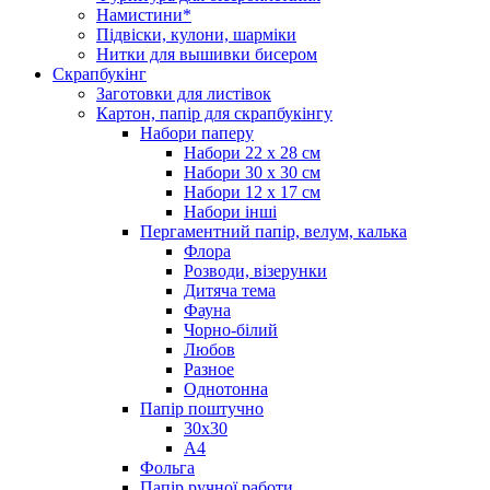
Намистини*
Підвіски, кулони, шарміки
Нитки для вышивки бисером
Скрапбукінг
Заготовки для листівок
Картон, папір для скрапбукінгу
Набори паперу
Набори 22 х 28 см
Набори 30 х 30 см
Набори 12 х 17 см
Набори інші
Пергаментний папір, велум, калька
Флора
Розводи, візерунки
Дитяча тема
Фауна
Чорно-білий
Любов
Разное
Однотонна
Папір поштучно
30х30
А4
Фольга
Папір ручної работи