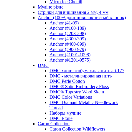
Micro Ice Chenill
Муліне різне
Стрічки для вишивання 2 мм, 4 мм
Anchor (100% длинноволокнистый хлопок)
Anchor (#1-99)
Anchor (#100-189)
Anchor (#203-298)
Anchor (#300-399)
Anchor (#400-899)
Anchor (#900-979)
Anchor (#1001-1098)
Anchor (#1201-9575)
DMC
DMC хлопчатобумажная нить art.177
DMC - металлизированая нить
DMC Perle Cotton
DMC® Satin Embroidery Floss
DMC® Tapestry Wool Skein
DMC Color Variations
DMC Diamant Metallic Needlework
Thread
Наборы мулине
DMC Etoile
Caron Collection
Caron Collection Wildflowers