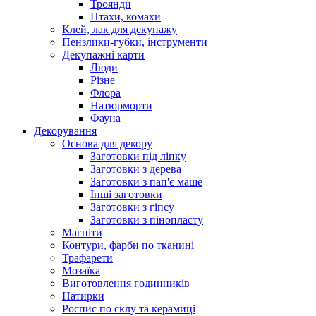
Троянди
Птахи, комахи
Клей, лак для декупажу
Пензлики-губки, інструменти
Декупажні карти
Люди
Різне
Флора
Натюрморти
Фауна
Декорування
Основа для декору
Заготовки під ліпку
Заготовки з дерева
Заготовки з пап'є маше
Інші заготовки
Заготовки з гіпсу
Заготовки з пінопласту
Магніти
Контури, фарби по тканині
Трафарети
Мозаїка
Виготовлення годинників
Натирки
Роспис по склу та керамиці