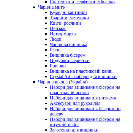
Скатертини, серфетки, мішечки
Чарiвна мить
Кумедні картинки
Тварини, метелики
Квіти, рослини
Пейзажі
Натюрморти
Люди
Часткова вишивка
Різне
Вишивка бісером
Подушки, серветки
Брошки
Вишивка на пластиковій канві
Crystal Art - набори для вишивки
Чарівна країна (Україна)
Набори для вишивання бісером на
пластиковій основі
Набори для вишивання нитками
Аксесуари для рукоділля
Набори для вишивання бісером по
дереву
Набори для вишивання бісером на
штучній шкірі
Заготовки для вишивки