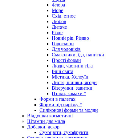
Флора
Море
Схід, етнос
Любов
Дитяче
Різне
Новий рік, Різдво
Гороскопи
Для чоловіків
Смаколики, їда, напитки
Прості форми
Люди, частини тіла
Інші свята
Містика, Хелоуїн
Листя, шишки, ягоди
Візерунки, завитки
Птахи, комахи *
Форми в палетах
Форми під нарізку *
Силіконові форми та молди
Віддушки косметичні
Штампи для мила
Добавки, декор
Сухоцвіти, сухофрукти
Основа для мила, косметики