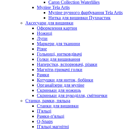
Caron Collection Waterlilies
Муліне Tela Artis
Муліне ручного фарбування Tela Artis
Нитка для вишивки Пухнастик
Аксесуари для вишивки
Оформлення картин
Ножиці
Лупи
Маркери для тканини
Різне
Гольниці, нитковдівачі
Голки для вишивання
Наперстки, вспорювачі, різаки
Магніти-тримачі голки
Рамки
Котушки для ниток, бобінки
Органайзери для муліне
Скриньки для ножиць
Скриньки для рукоділля, смітнички
Станки, рамки, пяльца
Станки для вишивки
П'яльці
Рамки-п'яльці
Q-Snaps
П'яльці магнітні