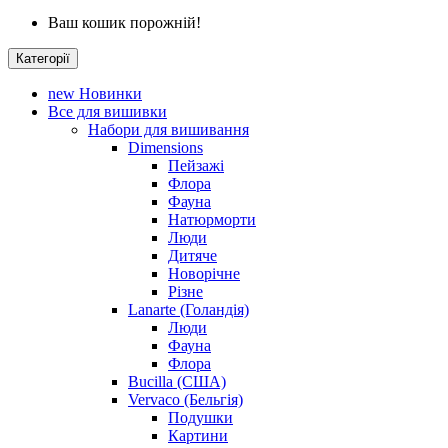
Ваш кошик порожній!
Категорії
new
Новинки
Все для вишивки
Набори для вишивання
Dimensions
Пейзажі
Флора
Фауна
Натюрморти
Люди
Дитяче
Новорічне
Різне
Lanarte (Голандія)
Люди
Фауна
Флора
Bucilla (США)
Vervaco (Бельгія)
Подушки
Картини