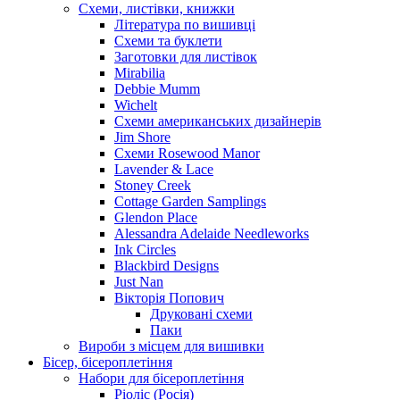
Схеми, листівки, книжки
Література по вишивці
Схеми та буклети
Заготовки для листівок
Mirabilia
Debbie Mumm
Wichelt
Схеми американських дизайнерів
Jim Shore
Cхеми Rosewood Manor
Lavender & Lace
Stoney Creek
Cottage Garden Samplings
Glendon Place
Alessandra Adelaide Needleworks
Ink Circles
Blackbird Designs
Just Nan
Вікторія Попович
Друковані схеми
Паки
Вироби з місцем для вишивки
Бісер, бісероплетіння
Набори для бісероплетіння
Ріоліс (Росія)