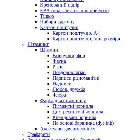
Крепований папір
ЕВА піна - листи, інші поверхні
Тішью
Набори картону
Картон поштучно
Картон поштучно, А4
Картон поштучно, інші розміри
Штампінг
Штампи
Візерунки, фон
Фауна
Різне
Поздоровляємо
Надписи різноманітні
Надписи
Любов, дружба
Флора
Фарба для штампінгу
Пігментні чорнила
Дистресингові чорнила
Крейдовані чорнила
На основі барвника (dye ink)
Аксесуари для штампінгу
Трафарети
Заготовки для альбомів, блокнотів