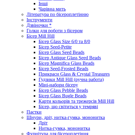
Інші
Чарівна мить
Література по бісероплетінню
Інструменти
Дзвіночки *
Голки для роботи з бісером
Бісер Mill Hill
Бісер Glass Size 6/0 та 8/0
Бісер Seed-Petite
Бісер Glass Seed Beads
Бісер Antique Glass Seed Beads
Бісер Magnifica Glass Beads
Бісер Seed-Frosted Beads
Прикраси Glass & Crystal Treasures
Гудзики Mill Hill (ручна работа)
Міні-набори бісеру
Бісер Glass Pebble Beads
Бісер Glass Bugle Beads
Карти кольорів та трежерсів Mill Hill
Бісер, що світиться у темряві
Паєтки
Шнури, дріт, нитка-гумка, мононитка
Дріт
Нитка-гумка, мононитка
Фурнітура для бісероплетіння