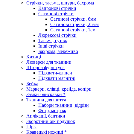
Стрічки, тасьма, шнури, бахрома
Капронові стрічки
Сатинові стрічки
Сатинові стрічки, 6мм
Сатинові стрічки, 25мм
Сатинові стрічки, 1см
Люрексові стрічки
Тасьма, сутаж
Інші стрічки
Бахрома, мереживо
Китиці
Люверси для тканини
Шторна фурнітура
Підхвати-кліпси
Підхвати магнітні
Бейка
Маркери, олівці, крейда, копіри
Замки-блискавки *
Тканина для шиття
Набори тканини, відрізи
Фетр, метраж
Аплікації, бантики
Зворотний бік подушок
Пір'я
Кравецькі ножиці *