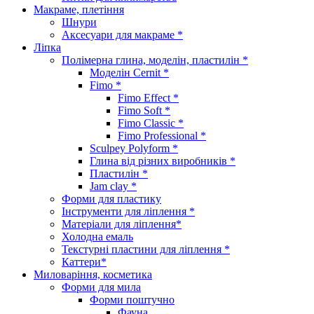
Макраме, плетіння
Шнури
Аксесуари для макраме *
Ліпка
Полімерна глина, моделін, пластилін *
Моделін Cernit *
Fimo *
Fimo Effect *
Fimo Soft *
Fimo Classic *
Fimo Professional *
Sculpey Polyform *
Глина від різних виробників *
Пластилін *
Jam clay *
Форми для пластику
Інструменти для ліплення *
Матеріали для ліплення*
Холодна емаль
Текстурні пластини для ліплення *
Каттери*
Миловаріння, косметика
Форми для мила
Форми поштучно
Фауна