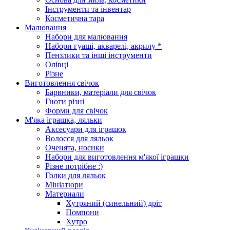
Інструменти та інвентар
Косметична тара
Малювання
Набори для малювання
Набори гуаші, акварелі, акрилу *
Пензлики та інші інструменти
Олівці
Різне
Виготовлення свічок
Барвники, матеріали для свічок
Гноти різні
Форми для свічок
М'яка іграшка, ляльки
Аксесуари для іграшок
Волосся для ляльок
Оченята, носики
Набори для виготовлення м'якої іграшки
Різне потрібне :)
Голки для ляльок
Мініатюри
Материали
Хутряний (синельний) дріт
Помпони
Хутро