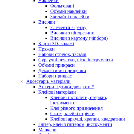
Наклейки
Фольговані
Об'ємні наклейки
Звичайні наклейки
Висічки
Елементи з фетру
Висічки з пінорезини
Висічки з картону (чіпборд)
Карти 3D, колажі
Пряжки
Набори стрічок, тасьми
Сургучні печатки, віск, інструменти
Об'ємні прикраси
Декоративні прищепки
Набори прикрас
Аксесуари, матеріали
Анкери, кутики для фото *
Клейові матеріали
Клейові пістолети, стержні,
інструменти
Клеї різного призначення
Скотч, клейкі стрічки
Клейові аркуші, крапки, квадратики
Глітер, клей з глітером, інструменти
Маркери