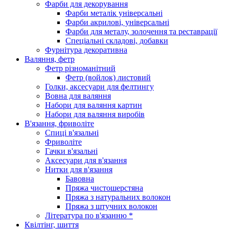
Фарби для декорування
Фарби металік універсальні
Фарби акрилові, універсальні
Фарби для металу, золочення та реставрації
Спеціальні складові, добавки
Фурнітура декоративна
Валяння, фетр
Фетр різноманітний
Фетр (войлок) листовий
Голки, аксесуари для фелтингу
Вовна для валяння
Набори для валяння картин
Набори для валяння виробів
В'язання, фриволіте
Спиці в'язальні
Фриволіте
Гачки в'язальні
Аксесуари для в'язання
Нитки для в'язання
Бавовна
Пряжа чистошерстяна
Пряжа з натуральних волокон
Пряжа з штучних волокон
Література по в'язанню *
Квілтінг, шиття