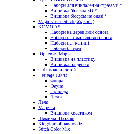
Набори для викладення стразами *
Вишивка бісером 3D *
Вишивка бісером на одязі *
Magic Cross Stitch (Україна)
KOMOD *
Набори на дерев'яній основі
Набори на пластиковій основі
Набори на тканині
Набори бісерні
Юркевич Марія
Вишивка на пластику
Вишивка на дереві
Світ можливостей
Heritage Crafts
Флора
Фауна
Природа
Люди
Леля
Марічка
Вишивка хрестиком
Шаменко Наталія
Kingdom of handmade
Stitch Color Mix