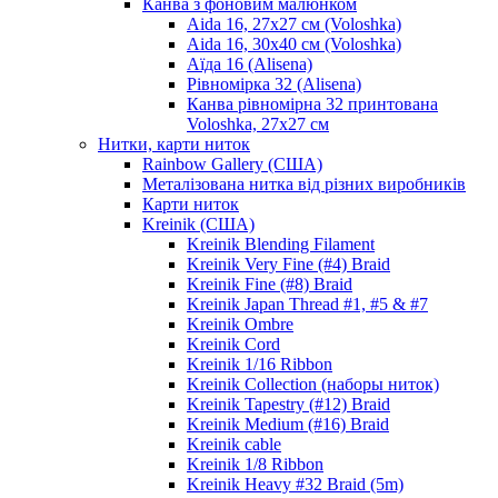
Канва з фоновим малюнком
Aida 16, 27х27 см (Voloshka)
Aida 16, 30х40 см (Voloshka)
Аїда 16 (Alisena)
Рівномірка 32 (Alisena)
Канва рівномірна 32 принтована
Voloshka, 27х27 см
Нитки, карти ниток
Rainbow Gallery (США)
Металізована нитка від різних виробників
Карти ниток
Kreinik (США)
Kreinik Blending Filament
Kreinik Very Fine (#4) Braid
Kreinik Fine (#8) Braid
Kreinik Japan Thread #1, #5 & #7
Kreinik Ombre
Kreinik Cord
Kreinik 1/16 Ribbon
Kreinik Collection (наборы ниток)
Kreinik Tapestry (#12) Braid
Kreinik Medium (#16) Braid
Kreinik cable
Kreinik 1/8 Ribbon
Kreinik Heavy #32 Braid (5m)