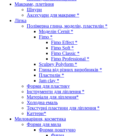
Макраме, плетіння
Шнури
Аксесуари для макраме *
Ліпка
Полімерна глина, моделін, пластилін *
Моделін Cernit *
Fimo *
Fimo Effect *
Fimo Soft *
Fimo Classic *
Fimo Professional *
Sculpey Polyform *
Глина від різних виробників *
Пластилін *
Jam clay *
Форми для пластику
Інструменти для ліплення *
Матеріали для ліплення*
Холодна емаль
Текстурні пластини для ліплення *
Каттери*
Миловаріння, косметика
Форми для мила
Форми поштучно
Фауна