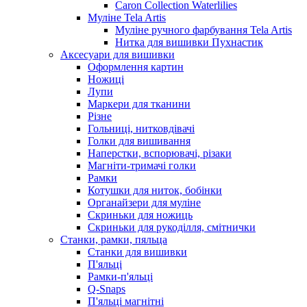
Caron Collection Waterlilies
Муліне Tela Artis
Муліне ручного фарбування Tela Artis
Нитка для вишивки Пухнастик
Аксесуари для вишивки
Оформлення картин
Ножиці
Лупи
Маркери для тканини
Різне
Гольниці, нитковдівачі
Голки для вишивання
Наперстки, вспорювачі, різаки
Магніти-тримачі голки
Рамки
Котушки для ниток, бобінки
Органайзери для муліне
Скриньки для ножиць
Скриньки для рукоділля, смітнички
Станки, рамки, пяльца
Станки для вишивки
П'яльці
Рамки-п'яльці
Q-Snaps
П'яльці магнітні