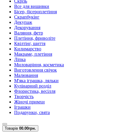
Скрізь
Все для вишивки
Бісер, бісероплетіння
Скрапбукінг
Декупаж
Декорування
Валяння, фетр
Плетіння, фриволіте
Квілтінг, шиття
Килимарство
Макраме, плетіння
Ліпка
Миловаріння, косметика
Виготовлення свічок
Малювання
М'яка іграшка, ляльки
Кулінарний розділ
Флористика, весілля
Творчість
Жіночі примхи
Іграшки
Подарунки, свята
Товарів
0
0.00грн.