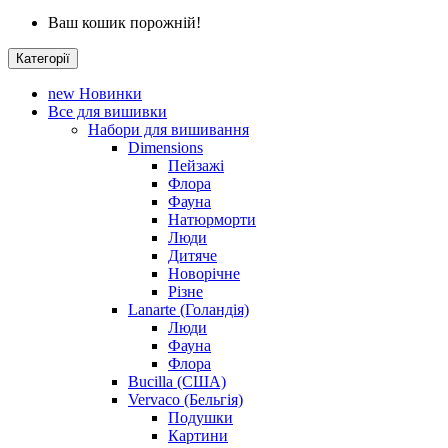
Ваш кошик порожній!
Категорії
new
Новинки
Все для вишивки
Набори для вишивання
Dimensions
Пейзажі
Флора
Фауна
Натюрморти
Люди
Дитяче
Новорічне
Різне
Lanarte (Голандія)
Люди
Фауна
Флора
Bucilla (США)
Vervaco (Бельгія)
Подушки
Картини