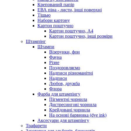
Крепований папір
ЕВА піна - листи, інші поверхні
Тішью
Набори картону
Картон поштучно
Картон поштучно, А4
Картон поштучно, інші розміри
Штампінг
Штампи
Візерунки, фон
Фауна
Різне
Поздоровляємо
Надписи різноманітні
Надписи
Любов, дружба
Флора
Фарба для штампінгу
Пігментні чорнила
Дистресингові чорнила
Крейдовані чорнила
На основі барвника (dye ink)
Аксесуари для штампінгу
Трафарети
Заготовки для альбомів, блокнотів