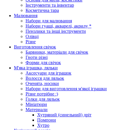
Інструменти та інвентар
Косметична тара
Малювання
Набори для малювання
Набори гуаші, акварелі, акрилу *
Пензлики та інші інструменти
Олівці
Різне
Виготовлення свічок
Барвники, матеріали для свічок
Гноти різні
Форми для свічок
М'яка іграшка, ляльки
Аксесуари для іграшок
Волосся для ляльок
Оченята, носики
Набори для виготовлення м'якої іграшки
Різне потрібне :)
Голки для ляльок
Мініатюри
Материали
Хутряний (синельний) дріт
Помпони
Хутро