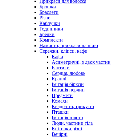
Прикраси для волосся
Брошки
Браслети
Різне
Каблучки
Годинники
Брелки
Комплекти
Намисто, прикраси на шию
Сережки, кліпси, кафи
Кафи
Асиметричні, з двох частин
Бантики
Сердця, любовь
Краплі
Імітація бірюзи
Імітація перлин
Предмети
Комахи
Квадратні, трикутні
Пташки
Імітація золота
Люди, частини тіла
Квіточки різні
Вечірні