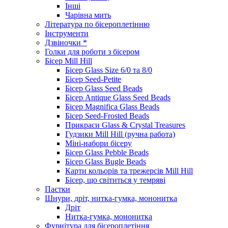
Інші
Чарівна мить
Література по бісероплетінню
Інструменти
Дзвіночки *
Голки для роботи з бісером
Бісер Mill Hill
Бісер Glass Size 6/0 та 8/0
Бісер Seed-Petite
Бісер Glass Seed Beads
Бісер Antique Glass Seed Beads
Бісер Magnifica Glass Beads
Бісер Seed-Frosted Beads
Прикраси Glass & Crystal Treasures
Гудзики Mill Hill (ручна работа)
Міні-набори бісеру
Бісер Glass Pebble Beads
Бісер Glass Bugle Beads
Карти кольорів та трежерсів Mill Hill
Бісер, що світиться у темряві
Паєтки
Шнури, дріт, нитка-гумка, мононитка
Дріт
Нитка-гумка, мононитка
Фурнітура для бісероплетіння