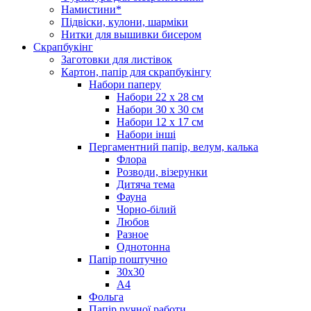
Намистини*
Підвіски, кулони, шарміки
Нитки для вышивки бисером
Скрапбукінг
Заготовки для листівок
Картон, папір для скрапбукінгу
Набори паперу
Набори 22 х 28 см
Набори 30 х 30 см
Набори 12 х 17 см
Набори інші
Пергаментний папір, велум, калька
Флора
Розводи, візерунки
Дитяча тема
Фауна
Чорно-білий
Любов
Разное
Однотонна
Папір поштучно
30х30
А4
Фольга
Папір ручної работи