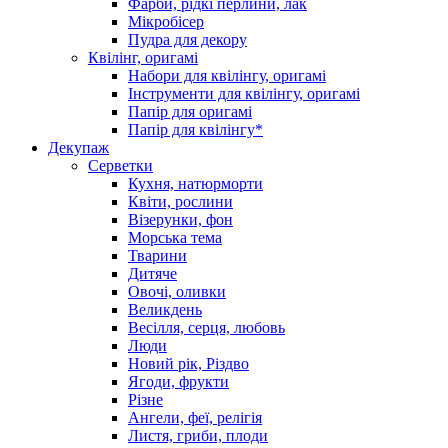
Фарби, рідкі перлини, лак
Мікробісер
Пудра для декору
Квілінг, оригамі
Набори для квілінгу, оригамі
Інструменти для квілінгу, оригамі
Папір для оригамі
Папір для квілінгу*
Декупаж
Серветки
Кухня, натюрморти
Квіти, рослини
Візерунки, фон
Морська тема
Тварини
Дитяче
Овочі, оливки
Великдень
Весілля, серця, любовь
Люди
Новий рік, Різдво
Ягоди, фрукти
Різне
Ангели, феї, релігія
Листя, гриби, плоди