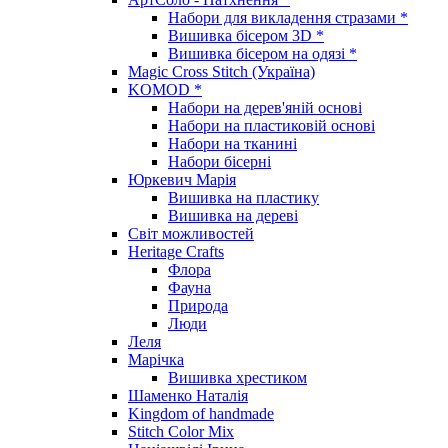
Набори для викладення стразами *
Вишивка бісером 3D *
Вишивка бісером на одязі *
Magic Cross Stitch (Україна)
KOMOD *
Набори на дерев'яній основі
Набори на пластиковій основі
Набори на тканині
Набори бісерні
Юркевич Марія
Вишивка на пластику
Вишивка на дереві
Світ можливостей
Heritage Crafts
Флора
Фауна
Природа
Люди
Леля
Марічка
Вишивка хрестиком
Шаменко Наталія
Kingdom of handmade
Stitch Color Mix