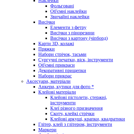
Наклейки
Фольговані
Об'ємні наклейки
Звичайні наклейки
Висічки
Елементи з фетру
Висічки з пінорезини
Висічки з картону (чіпборд)
Карти 3D, колажі
Пряжки
Набори стрічок, тасьми
Сургучні печатки, віск, інструменти
Об'ємні прикраси
Декоративні прищепки
Набори прикрас
Аксесуари, матеріали
Анкери, кутики для фото *
Клейові матеріали
Клейові пістолети, стержні,
інструменти
Клеї різного призначення
Скотч, клейкі стрічки
Клейові аркуші, крапки, квадратики
Глітер, клей з глітером, інструменти
Маркери