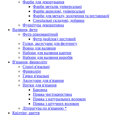
Фарби для декорування
Фарби металік універсальні
Фарби акрилові, універсальні
Фарби для металу, золочення та реставрації
Спеціальні складові, добавки
Фурнітура декоративна
Валяння, фетр
Фетр різноманітний
Фетр (войлок) листовий
Голки, аксесуари для фелтингу
Вовна для валяння
Набори для валяння картин
Набори для валяння виробів
В'язання, фриволіте
Спиці в'язальні
Фриволіте
Гачки в'язальні
Аксесуари для в'язання
Нитки для в'язання
Бавовна
Пряжа чистошерстяна
Пряжа з натуральних волокон
Пряжа з штучних волокон
Література по в'язанню *
Квілтінг, шиття