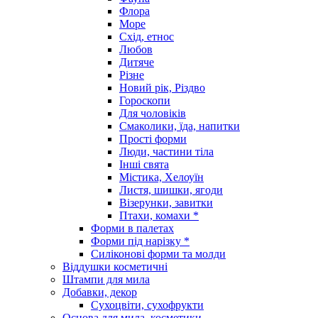
Флора
Море
Схід, етнос
Любов
Дитяче
Різне
Новий рік, Різдво
Гороскопи
Для чоловіків
Смаколики, їда, напитки
Прості форми
Люди, частини тіла
Інші свята
Містика, Хелоуїн
Листя, шишки, ягоди
Візерунки, завитки
Птахи, комахи *
Форми в палетах
Форми під нарізку *
Силіконові форми та молди
Віддушки косметичні
Штампи для мила
Добавки, декор
Сухоцвіти, сухофрукти
Основа для мила, косметики