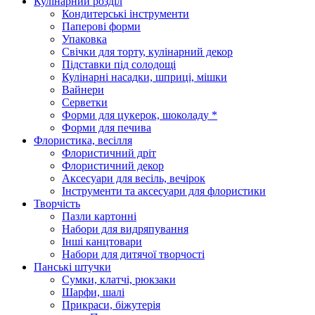
Кулінарний розділ
Кондитерські інструменти
Паперові форми
Упаковка
Свічки для торту, кулінарний декор
Підставки під солодощі
Кулінарні насадки, шприці, мішки
Вайнери
Серветки
Форми для цукерок, шоколаду *
Форми для печива
Флористика, весілля
Флористичний дріт
Флористичний декор
Аксесуари для весіль, вечірок
Інструменти та аксесуари для флористики
Творчість
Пазли картонні
Набори для видряпування
Інші канцтовари
Набори для дитячої творчості
Панські штучки
Сумки, клатчі, рюкзаки
Шарфи, шалі
Прикраси, біжутерія