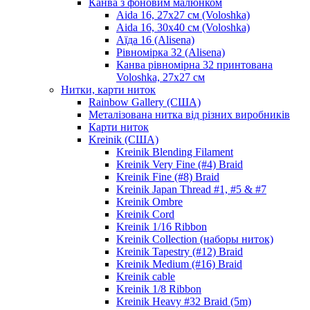
Канва з фоновим малюнком
Aida 16, 27х27 см (Voloshka)
Aida 16, 30х40 см (Voloshka)
Аїда 16 (Alisena)
Рівномірка 32 (Alisena)
Канва рівномірна 32 принтована
Voloshka, 27х27 см
Нитки, карти ниток
Rainbow Gallery (США)
Металізована нитка від різних виробників
Карти ниток
Kreinik (США)
Kreinik Blending Filament
Kreinik Very Fine (#4) Braid
Kreinik Fine (#8) Braid
Kreinik Japan Thread #1, #5 & #7
Kreinik Ombre
Kreinik Cord
Kreinik 1/16 Ribbon
Kreinik Collection (наборы ниток)
Kreinik Tapestry (#12) Braid
Kreinik Medium (#16) Braid
Kreinik cable
Kreinik 1/8 Ribbon
Kreinik Heavy #32 Braid (5m)