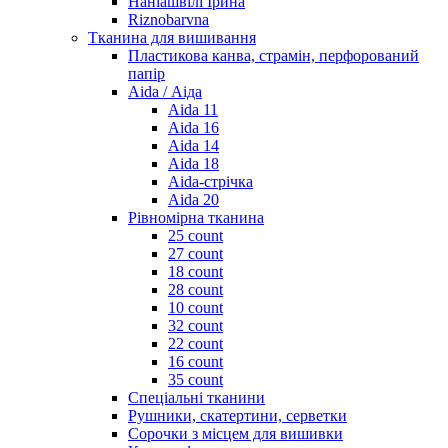
Наніашвілі Ірина
Riznobarvna
Тканина для вишивання
Пластикова канва, страмін, перфорований
папір
Aida / Аіда
Aida 11
Aida 16
Aida 14
Aida 18
Aida-стрічка
Aida 20
Рівномірна тканина
25 count
27 count
18 count
28 count
10 count
32 count
22 count
16 count
35 count
Спеціальні тканини
Рушники, скатертини, серветки
Сорочки з місцем для вишивки