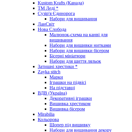
Kustom Krafts (Канада)
ТМ Леді *
Сузір'я Єдинорога
Набори для вишивання
ЛанСвіт
Нова Слобода
Малюнок-схема на канві для
вишивання
Набори для вишивки нитками
Набори для вишивки бісером
Бісерні мініатюри
Набори для шиття ляльок
Затишні хрестики *
Zayka stitch
Марки
Іграшки на підвісі
На підставці
ВДВ (Україна)
Декоративні іграшки
Вишивка хрестиком
Вишивка бісером
Mirabilia
Кольорова
Шопер під вишивку
Набори для вишивання декору