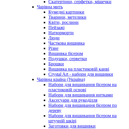
Скатертини, серфетки, мішечки
Чарiвна мить
Кумедні картинки
Тварини, метелики
Квіти, рослини
Пейзажі
Натюрморти
Люди
Часткова вишивка
Різне
Вишивка бісером
Подушки, серветки
Брошки
Вишивка на пластиковій канві
Crystal Art - набори для вишивки
Чарівна країна (Україна)
Набори для вишивання бісером на
пластиковій основі
Набори для вишивання нитками
Аксесуари для рукоділля
Набори для вишивання бісером по
дереву
Набори для вишивання бісером на
штучній шкірі
Заготовки для вишивки