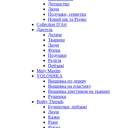
Дитинство
Люди
Подушки, серветки
Новий рік та Різдво
Collection D'Art
Дантель
Дитяче
Тварини
Люди
Флора
Подушки
Релігія
Пейзажі
Mary Maxim
VOLOSHKA
Вишивка по дереву
Вишивка на пластику
Вишивка хрестиком на тканині
Рушники
Bothy Threads
Будиночки, пейзажі
Люди
Казки
Різне
Фауна