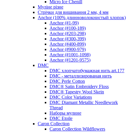
Micro Ice Chenill
Муліне різне
Стрічки для вишивання 2 мм, 4 мм
Anchor (100% длинноволокнистый хлопок)
Anchor (#1-99)
Anchor (#100-189)
Anchor (#203-298)
Anchor (#300-399)
Anchor (#400-899)
Anchor (#900-979)
Anchor (#1001-1098)
Anchor (#1201-9575)
DMC
DMC хлопчатобумажная нить art.177
DMC - металлизированая нить
DMC Perle Cotton
DMC® Satin Embroidery Floss
DMC® Tapestry Wool Skein
DMC Color Variations
DMC Diamant Metallic Needlework
Thread
Наборы мулине
DMC Etoile
Caron Collection
Caron Collection Wildflowers