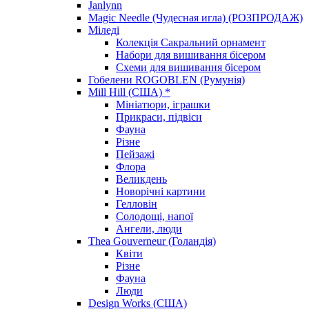
Janlynn
Magic Needle (Чудесная игла) (РОЗПРОДАЖ)
Міледі
Колекція Сакральний орнамент
Набори для вишивання бісером
Схеми для вишивання бісером
Гобелени ROGOBLEN (Румунія)
Mill Hill (США) *
Мініатюри, іграшки
Прикраси, підвіси
Фауна
Різне
Пейзажі
Флора
Великдень
Новорічні картини
Гелловін
Солодощі, напої
Ангели, люди
Thea Gouverneur (Голандія)
Квіти
Різне
Фауна
Люди
Design Works (США)