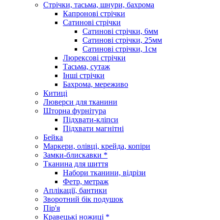
Стрічки, тасьма, шнури, бахрома
Капронові стрічки
Сатинові стрічки
Сатинові стрічки, 6мм
Сатинові стрічки, 25мм
Сатинові стрічки, 1см
Люрексові стрічки
Тасьма, сутаж
Інші стрічки
Бахрома, мереживо
Китиці
Люверси для тканини
Шторна фурнітура
Підхвати-кліпси
Підхвати магнітні
Бейка
Маркери, олівці, крейда, копіри
Замки-блискавки *
Тканина для шиття
Набори тканини, відрізи
Фетр, метраж
Аплікації, бантики
Зворотний бік подушок
Пір'я
Кравецькі ножиці *