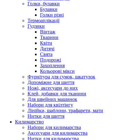
Голки, булавки
Булавки
Голки різні
Термоаплікації
Гудзики
Вінтаж
Тварини
Квіти
Дитячі
Свята
Подорожі
Захоплення
Кольорові мікси
Фурнітура для сумок, шкатулок
Допоміжне для шиття
Ножі, аксесуари до них
Клей, добавки для тканини
Для швейних машинок
Набори для квілтінгу
Лінійки, шаблони, трафарети, мати
Нитки для шиття
Килимарство
Набори для килимарства
Аксесуари для килимарства
Нитки для килимарства