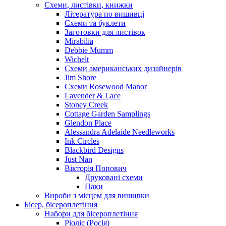
Схеми, листівки, книжки
Література по вишивці
Схеми та буклети
Заготовки для листівок
Mirabilia
Debbie Mumm
Wichelt
Схеми американських дизайнерів
Jim Shore
Cхеми Rosewood Manor
Lavender & Lace
Stoney Creek
Cottage Garden Samplings
Glendon Place
Alessandra Adelaide Needleworks
Ink Circles
Blackbird Designs
Just Nan
Вікторія Попович
Друковані схеми
Паки
Вироби з місцем для вишивки
Бісер, бісероплетіння
Набори для бісероплетіння
Ріоліс (Росія)