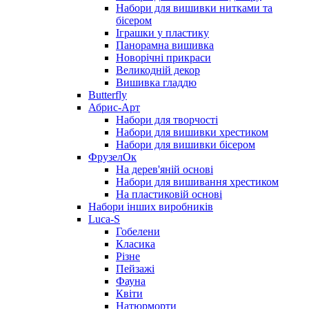
Набори для вишивки нитками та
бісером
Іграшки у пластику
Панорамна вишивка
Новорічні прикраси
Великодній декор
Вишивка гладдю
Butterfly
Абрис-Арт
Набори для творчості
Набори для вишивки хрестиком
Набори для вишивки бісером
ФрузелОк
На дерев'яній основі
Набори для вишивання хрестиком
На пластиковій основі
Набори інших виробників
Luca-S
Гобелени
Класика
Різне
Пейзажі
Фауна
Квіти
Натюрморти