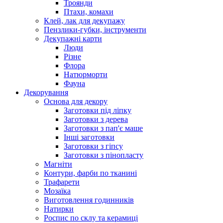
Троянди
Птахи, комахи
Клей, лак для декупажу
Пензлики-губки, інструменти
Декупажні карти
Люди
Різне
Флора
Натюрморти
Фауна
Декорування
Основа для декору
Заготовки під ліпку
Заготовки з дерева
Заготовки з пап'є маше
Інші заготовки
Заготовки з гіпсу
Заготовки з пінопласту
Магніти
Контури, фарби по тканині
Трафарети
Мозаїка
Виготовлення годинників
Натирки
Роспис по склу та керамиці