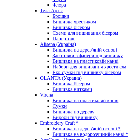
Флора
Тела Артіс
Брошки
Вишивка хрестиком
Вишивка бісером
Схеми для вишивання бісером
Папертоль
Alisena (Україна)
Вишивка на дерев'яній основі
Заготовки з фанери під вишивку
Вишивка на пластиковій канві
Набори для вишивання хрестиком
Еко-сумки під вишивку бісером
OLANTA (Україна)
Вишивка бісером
Вишивка нитками
Virena
Вишивка на пластиковій канві
Сумки
Вишивка по дереву
Вироби під вишивку
Embroidery Craft *
Вишивка на дерев'яній основі *
Вишивка на водорозчинній канві *
АртСоло - Натхнення *