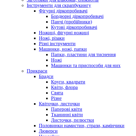
Інструменти для скрапбукингу
Фігурні діркопробивачі
Бордюрні діркопробивачі
Панчі (пробійники)
Кутові діркопробивачі
Ножиці, фігурні ножиці
Ножі, різаки
Різні інструменти
Машинки, ножі, папки
Папки, пластини для тиснення
Ножі
Машинки та приспособи для них
Прикраси
Брадси
Круги, квадрати
Квіти, флора
Свята
Різне
Квіточки, листочки
Паперові квіти
Тканинні квіти
Листочки, пелюстки
Половинки намистин, стрази, камінчики
Люверси