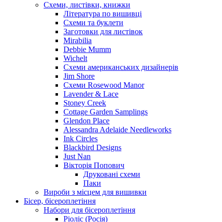
Схеми, листівки, книжки
Література по вишивці
Схеми та буклети
Заготовки для листівок
Mirabilia
Debbie Mumm
Wichelt
Схеми американських дизайнерів
Jim Shore
Cхеми Rosewood Manor
Lavender & Lace
Stoney Creek
Cottage Garden Samplings
Glendon Place
Alessandra Adelaide Needleworks
Ink Circles
Blackbird Designs
Just Nan
Вікторія Попович
Друковані схеми
Паки
Вироби з місцем для вишивки
Бісер, бісероплетіння
Набори для бісероплетіння
Ріоліс (Росія)