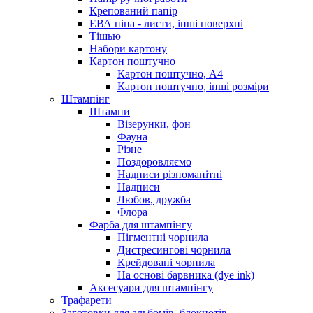
Крепований папір
ЕВА піна - листи, інші поверхні
Тішью
Набори картону
Картон поштучно
Картон поштучно, А4
Картон поштучно, інші розміри
Штампінг
Штампи
Візерунки, фон
Фауна
Різне
Поздоровляємо
Надписи різноманітні
Надписи
Любов, дружба
Флора
Фарба для штампінгу
Пігментні чорнила
Дистресингові чорнила
Крейдовані чорнила
На основі барвника (dye ink)
Аксесуари для штампінгу
Трафарети
Заготовки для альбомів, блокнотів