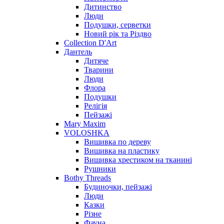
Дитинство
Люди
Подушки, серветки
Новий рік та Різдво
Collection D'Art
Дантель
Дитяче
Тварини
Люди
Флора
Подушки
Релігія
Пейзажі
Mary Maxim
VOLOSHKA
Вишивка по дереву
Вишивка на пластику
Вишивка хрестиком на тканині
Рушники
Bothy Threads
Будиночки, пейзажі
Люди
Казки
Різне
Фауна