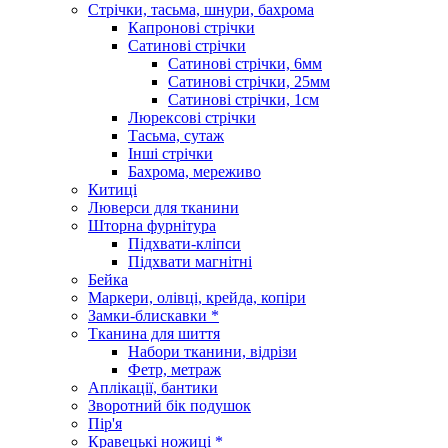
Стрічки, тасьма, шнури, бахрома
Капронові стрічки
Сатинові стрічки
Сатинові стрічки, 6мм
Сатинові стрічки, 25мм
Сатинові стрічки, 1см
Люрексові стрічки
Тасьма, сутаж
Інші стрічки
Бахрома, мереживо
Китиці
Люверси для тканини
Шторна фурнітура
Підхвати-кліпси
Підхвати магнітні
Бейка
Маркери, олівці, крейда, копіри
Замки-блискавки *
Тканина для шиття
Набори тканини, відрізи
Фетр, метраж
Аплікації, бантики
Зворотний бік подушок
Пір'я
Кравецькі ножиці *