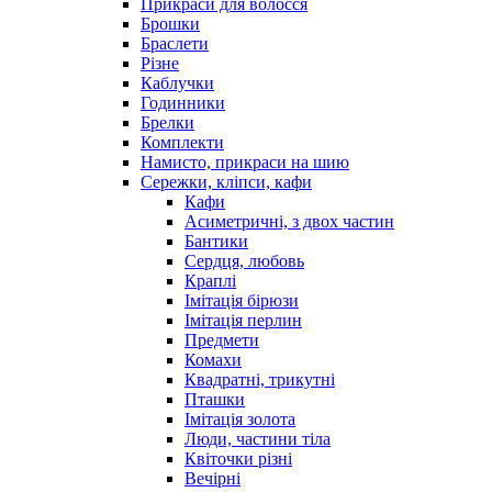
Прикраси для волосся
Брошки
Браслети
Різне
Каблучки
Годинники
Брелки
Комплекти
Намисто, прикраси на шию
Сережки, кліпси, кафи
Кафи
Асиметричні, з двох частин
Бантики
Сердця, любовь
Краплі
Імітація бірюзи
Імітація перлин
Предмети
Комахи
Квадратні, трикутні
Пташки
Імітація золота
Люди, частини тіла
Квіточки різні
Вечірні