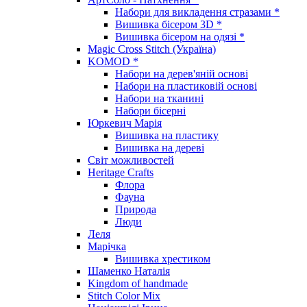
Набори для викладення стразами *
Вишивка бісером 3D *
Вишивка бісером на одязі *
Magic Cross Stitch (Україна)
KOMOD *
Набори на дерев'яній основі
Набори на пластиковій основі
Набори на тканині
Набори бісерні
Юркевич Марія
Вишивка на пластику
Вишивка на дереві
Світ можливостей
Heritage Crafts
Флора
Фауна
Природа
Люди
Леля
Марічка
Вишивка хрестиком
Шаменко Наталія
Kingdom of handmade
Stitch Color Mix