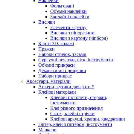
Наклейки
Фольговані
Об'ємні наклейки
Звичайні наклейки
Висічки
Елементи з фетру
Висічки з пінорезини
Висічки з картону (чіпборд)
Карти 3D, колажі
Пряжки
Набори стрічок, тасьми
Сургучні печатки, віск, інструменти
Об'ємні прикраси
Декоративні прищепки
Набори прикрас
Аксесуари, матеріали
Анкери, кутики для фото *
Клейові матеріали
Клейові пістолети, стержні,
інструменти
Клеї різного призначення
Скотч, клейкі стрічки
Клейові аркуші, крапки, квадратики
Глітер, клей з глітером, інструменти
Маркери