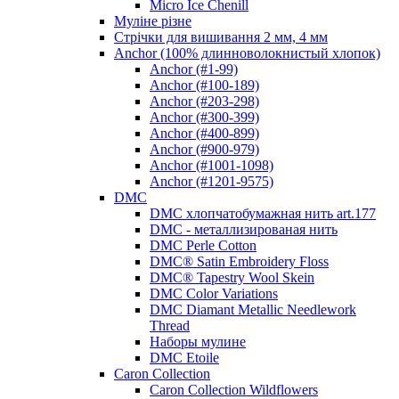
Micro Ice Chenill
Муліне різне
Стрічки для вишивання 2 мм, 4 мм
Anchor (100% длинноволокнистый хлопок)
Anchor (#1-99)
Anchor (#100-189)
Anchor (#203-298)
Anchor (#300-399)
Anchor (#400-899)
Anchor (#900-979)
Anchor (#1001-1098)
Anchor (#1201-9575)
DMC
DMC хлопчатобумажная нить art.177
DMC - металлизированая нить
DMC Perle Cotton
DMC® Satin Embroidery Floss
DMC® Tapestry Wool Skein
DMC Color Variations
DMC Diamant Metallic Needlework
Thread
Наборы мулине
DMC Etoile
Caron Collection
Caron Collection Wildflowers