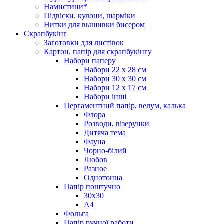
Намистини*
Підвіски, кулони, шарміки
Нитки для вышивки бисером
Скрапбукінг
Заготовки для листівок
Картон, папір для скрапбукінгу
Набори паперу
Набори 22 х 28 см
Набори 30 х 30 см
Набори 12 х 17 см
Набори інші
Пергаментний папір, велум, калька
Флора
Розводи, візерунки
Дитяча тема
Фауна
Чорно-білий
Любов
Разное
Однотонна
Папір поштучно
30х30
А4
Фольга
Папір ручної работи