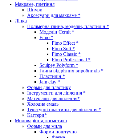
Макраме, плетіння
Шнури
Аксесуари для макраме *
Ліпка
Полімерна глина, моделін, пластилін *
Моделін Cernit *
Fimo *
Fimo Effect *
Fimo Soft *
Fimo Classic *
Fimo Professional *
Sculpey Polyform *
Глина від різних виробників *
Пластилін *
Jam clay *
Форми для пластику
Інструменти для ліплення *
Матеріали для ліплення*
Холодна емаль
Текстурні пластини для ліплення *
Каттери*
Миловаріння, косметика
Форми для мила
Форми поштучно
Фауна