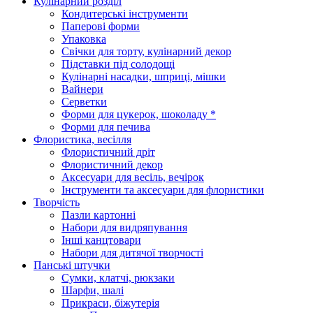
Кулінарний розділ
Кондитерські інструменти
Паперові форми
Упаковка
Свічки для торту, кулінарний декор
Підставки під солодощі
Кулінарні насадки, шприці, мішки
Вайнери
Серветки
Форми для цукерок, шоколаду *
Форми для печива
Флористика, весілля
Флористичний дріт
Флористичний декор
Аксесуари для весіль, вечірок
Інструменти та аксесуари для флористики
Творчість
Пазли картонні
Набори для видряпування
Інші канцтовари
Набори для дитячої творчості
Панські штучки
Сумки, клатчі, рюкзаки
Шарфи, шалі
Прикраси, біжутерія