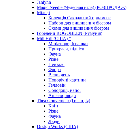
Janlynn
Magic Needle (Чудесная игла) (РОЗПРОДАЖ)
Міледі
Колекція Сакральний орнамент
Набори для вишивання бісером
Схеми для вишивання бісером
Гобелени ROGOBLEN (Румунія)
Mill Hill (США) *
Мініатюри, іграшки
Прикраси, підвіси
Фауна
Різне
Пейзажі
Флора
Великдень
Новорічні картини
Гелловін
Солодощі, напої
Ангели, люди
Thea Gouverneur (Голандія)
Квіти
Різне
Фауна
Люди
Design Works (США)