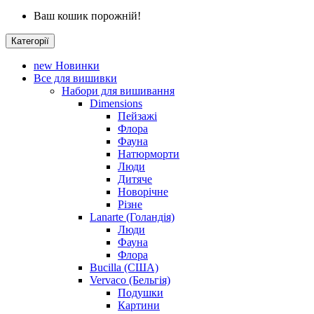
Ваш кошик порожній!
Категорії
new
Новинки
Все для вишивки
Набори для вишивання
Dimensions
Пейзажі
Флора
Фауна
Натюрморти
Люди
Дитяче
Новорічне
Різне
Lanarte (Голандія)
Люди
Фауна
Флора
Bucilla (США)
Vervaco (Бельгія)
Подушки
Картини