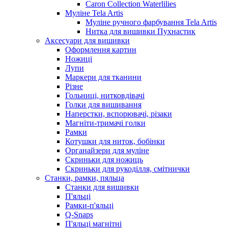
Caron Collection Waterlilies
Муліне Tela Artis
Муліне ручного фарбування Tela Artis
Нитка для вишивки Пухнастик
Аксесуари для вишивки
Оформлення картин
Ножиці
Лупи
Маркери для тканини
Різне
Гольниці, нитковдівачі
Голки для вишивання
Наперстки, вспорювачі, різаки
Магніти-тримачі голки
Рамки
Котушки для ниток, бобінки
Органайзери для муліне
Скриньки для ножиць
Скриньки для рукоділля, смітнички
Станки, рамки, пяльца
Станки для вишивки
П'яльці
Рамки-п'яльці
Q-Snaps
П'яльці магнітні