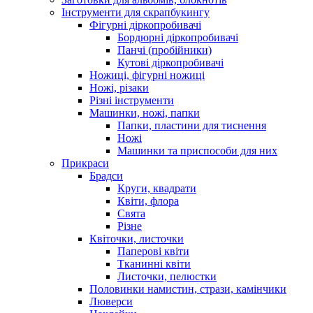
Інструменти для скрапбукингу
Фігурні діркопробивачі
Бордюрні діркопробивачі
Панчі (пробійники)
Кутові діркопробивачі
Ножиці, фігурні ножиці
Ножі, різаки
Різні інструменти
Машинки, ножі, папки
Папки, пластини для тиснення
Ножі
Машинки та приспособи для них
Прикраси
Брадси
Круги, квадрати
Квіти, флора
Свята
Різне
Квіточки, листочки
Паперові квіти
Тканинні квіти
Листочки, пелюстки
Половинки намистин, стрази, камінчики
Люверси