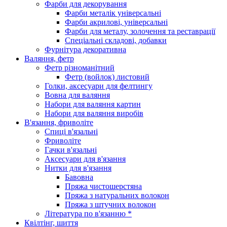
Фарби для декорування
Фарби металік універсальні
Фарби акрилові, універсальні
Фарби для металу, золочення та реставрації
Спеціальні складові, добавки
Фурнітура декоративна
Валяння, фетр
Фетр різноманітний
Фетр (войлок) листовий
Голки, аксесуари для фелтингу
Вовна для валяння
Набори для валяння картин
Набори для валяння виробів
В'язання, фриволіте
Спиці в'язальні
Фриволіте
Гачки в'язальні
Аксесуари для в'язання
Нитки для в'язання
Бавовна
Пряжа чистошерстяна
Пряжа з натуральних волокон
Пряжа з штучних волокон
Література по в'язанню *
Квілтінг, шиття