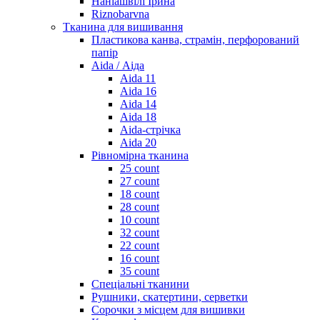
Наніашвілі Ірина
Riznobarvna
Тканина для вишивання
Пластикова канва, страмін, перфорований
папір
Aida / Аіда
Aida 11
Aida 16
Aida 14
Aida 18
Aida-стрічка
Aida 20
Рівномірна тканина
25 count
27 count
18 count
28 count
10 count
32 count
22 count
16 count
35 count
Спеціальні тканини
Рушники, скатертини, серветки
Сорочки з місцем для вишивки