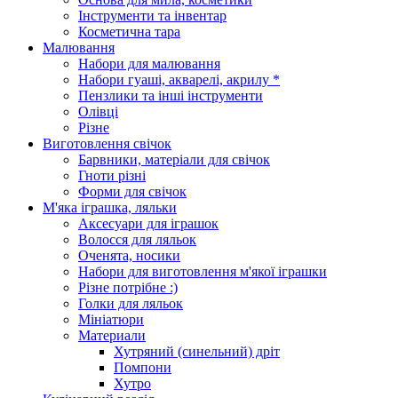
Інструменти та інвентар
Косметична тара
Малювання
Набори для малювання
Набори гуаші, акварелі, акрилу *
Пензлики та інші інструменти
Олівці
Різне
Виготовлення свічок
Барвники, матеріали для свічок
Гноти різні
Форми для свічок
М'яка іграшка, ляльки
Аксесуари для іграшок
Волосся для ляльок
Оченята, носики
Набори для виготовлення м'якої іграшки
Різне потрібне :)
Голки для ляльок
Мініатюри
Материали
Хутряний (синельний) дріт
Помпони
Хутро