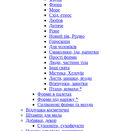
Флора
Море
Схід, етнос
Любов
Дитяче
Різне
Новий рік, Різдво
Гороскопи
Для чоловіків
Смаколики, їда, напитки
Прості форми
Люди, частини тіла
Інші свята
Містика, Хелоуїн
Листя, шишки, ягоди
Візерунки, завитки
Птахи, комахи *
Форми в палетах
Форми під нарізку *
Силіконові форми та молди
Віддушки косметичні
Штампи для мила
Добавки, декор
Сухоцвіти, сухофрукти
Основа для мила, косметики