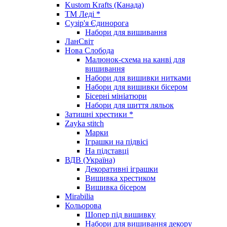
Kustom Krafts (Канада)
ТМ Леді *
Сузір'я Єдинорога
Набори для вишивання
ЛанСвіт
Нова Слобода
Малюнок-схема на канві для
вишивання
Набори для вишивки нитками
Набори для вишивки бісером
Бісерні мініатюри
Набори для шиття ляльок
Затишні хрестики *
Zayka stitch
Марки
Іграшки на підвісі
На підставці
ВДВ (Україна)
Декоративні іграшки
Вишивка хрестиком
Вишивка бісером
Mirabilia
Кольорова
Шопер під вишивку
Набори для вишивання декору