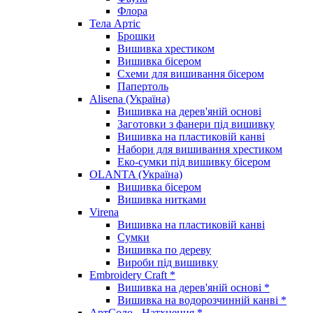
Флора
Тела Артіс
Брошки
Вишивка хрестиком
Вишивка бісером
Схеми для вишивання бісером
Папертоль
Alisena (Україна)
Вишивка на дерев'яній основі
Заготовки з фанери під вишивку
Вишивка на пластиковій канві
Набори для вишивання хрестиком
Еко-сумки під вишивку бісером
OLANTA (Україна)
Вишивка бісером
Вишивка нитками
Virena
Вишивка на пластиковій канві
Сумки
Вишивка по дереву
Вироби під вишивку
Embroidery Craft *
Вишивка на дерев'яній основі *
Вишивка на водорозчинній канві *
АртСоло - Натхнення *