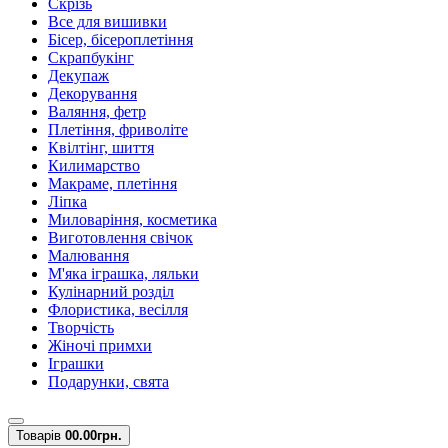
Скрізь
Все для вишивки
Бісер, бісероплетіння
Скрапбукінг
Декупаж
Декорування
Валяння, фетр
Плетіння, фриволіте
Квілтінг, шиття
Килимарство
Макраме, плетіння
Ліпка
Миловаріння, косметика
Виготовлення свічок
Малювання
М'яка іграшка, ляльки
Кулінарний розділ
Флористика, весілля
Творчість
Жіночі примхи
Іграшки
Подарунки, свята
Товарів
0
0.00грн.