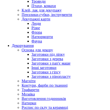
Троянди
Птахи, комахи
Клей, лак для декупажу
Пензлики-губки, інструменти
Декупажні карти
Люди
Різне
Флора
Натюрморти
Фауна
Декорування
Основа для декору
Заготовки під ліпку
Заготовки з дерева
Заготовки з пап'є маше
Інші заготовки
Заготовки з гіпсу
Заготовки з пінопласту
Магніти
Контури, фарби по тканині
Трафарети
Мозаїка
Виготовлення годинників
Натирки
Роспис по склу та керамиці