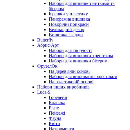
Набори для вишивки нитками та
бісером
Іграшки у пластику
Панорамна вишивка
Новорічні прикраси
Великодній декор
Вишивка гладдю
Butterfly
Абрис-Арт
Набори для творчості
Набори для вишивки хрестиком
Набори для вишивки бісером
ФрузелОк
На дерев'яній основі
Набори для вишивання хрестиком
На пластиковій основі
Набори інших виробників
Luca-S
Гобелени
Класика
Різне
Пейзажі
Фауна
Квіти
Натюрморти