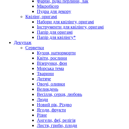
Фарби, рідкі перлини, лак
Мікробісер
Пудра для декору
Квілінг, оригамі
Набори для квілінгу, оригамі
Інструменти для квілінгу, оригамі
Папір для оригамі
Папір для квілінгу*
Декупаж
Серветки
Кухня, натюрморти
Квіти, рослини
Візерунки, фон
Морська тема
Тварини
Дитяче
Овочі, оливки
Великдень
Весілля, серця, любовь
Люди
Новий рік, Різдво
Ягоди, фрукти
Різне
Ангели, феї, релігія
Листя, гриби, плоди