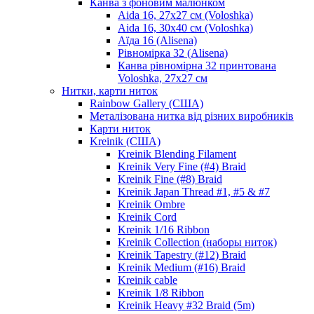
Канва з фоновим малюнком
Aida 16, 27х27 см (Voloshka)
Aida 16, 30х40 см (Voloshka)
Аїда 16 (Alisena)
Рівномірка 32 (Alisena)
Канва рівномірна 32 принтована
Voloshka, 27х27 см
Нитки, карти ниток
Rainbow Gallery (США)
Металізована нитка від різних виробників
Карти ниток
Kreinik (США)
Kreinik Blending Filament
Kreinik Very Fine (#4) Braid
Kreinik Fine (#8) Braid
Kreinik Japan Thread #1, #5 & #7
Kreinik Ombre
Kreinik Cord
Kreinik 1/16 Ribbon
Kreinik Collection (наборы ниток)
Kreinik Tapestry (#12) Braid
Kreinik Medium (#16) Braid
Kreinik cable
Kreinik 1/8 Ribbon
Kreinik Heavy #32 Braid (5m)