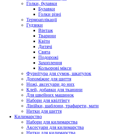
Голки, булавки
Булавки
Голки різні
Термоаплікації
Гудзики
Вінтаж
Тварини
Квіти
Дитячі
Свята
Подорожі
Захоплення
Кольорові мікси
Фурнітура для сумок, шкатулок
Допоміжне для шиття
Ножі, аксесуари до них
Клей, добавки для тканини
Для швейних машинок
Набори для квілтінгу
Лінійки, шаблони, трафарети, мати
Нитки для шиття
Килимарство
Набори для килимарства
Аксесуари для килимарства
Нитки для килимарства