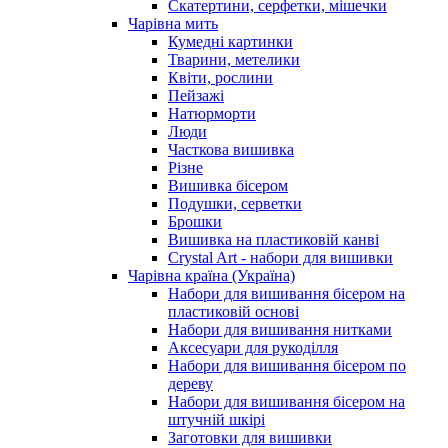
Скатертини, серфетки, мішечки
Чарiвна мить
Кумедні картинки
Тварини, метелики
Квіти, рослини
Пейзажі
Натюрморти
Люди
Часткова вишивка
Різне
Вишивка бісером
Подушки, серветки
Брошки
Вишивка на пластиковій канві
Crystal Art - набори для вишивки
Чарівна країна (Україна)
Набори для вишивання бісером на
пластиковій основі
Набори для вишивання нитками
Аксесуари для рукоділля
Набори для вишивання бісером по
дереву
Набори для вишивання бісером на
штучній шкірі
Заготовки для вишивки