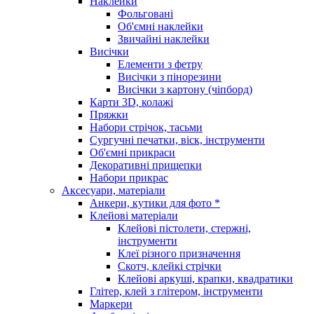
Наклейки
Фольговані
Об'ємні наклейки
Звичайні наклейки
Висічки
Елементи з фетру
Висічки з пінорезини
Висічки з картону (чіпборд)
Карти 3D, колажі
Пряжки
Набори стрічок, тасьми
Сургучні печатки, віск, інструменти
Об'ємні прикраси
Декоративні прищепки
Набори прикрас
Аксесуари, матеріали
Анкери, кутики для фото *
Клейові матеріали
Клейові пістолети, стержні,
інструменти
Клеї різного призначення
Скотч, клейкі стрічки
Клейові аркуші, крапки, квадратики
Глітер, клей з глітером, інструменти
Маркери