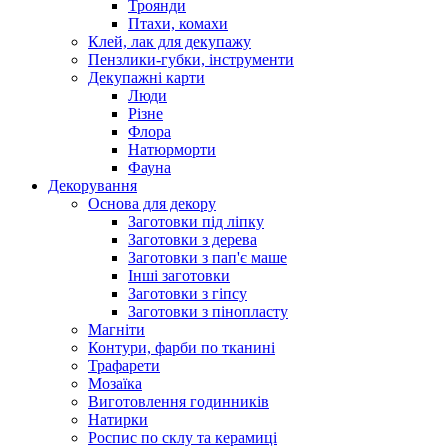
Троянди
Птахи, комахи
Клей, лак для декупажу
Пензлики-губки, інструменти
Декупажні карти
Люди
Різне
Флора
Натюрморти
Фауна
Декорування
Основа для декору
Заготовки під ліпку
Заготовки з дерева
Заготовки з пап'є маше
Інші заготовки
Заготовки з гіпсу
Заготовки з пінопласту
Магніти
Контури, фарби по тканині
Трафарети
Мозаїка
Виготовлення годинників
Натирки
Роспис по склу та керамиці