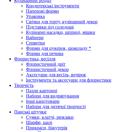
Кулінарний розділ
Кондитерські інструменти
Паперові форми
Упаковка
Свічки для торту, кулінарний декор
Підставки під солодощі
Кулінарні насадки, шприці, мішки
Вайнери
Серветки
Форми для цукерок, шоколаду *
Форми для печива
Флористика, весілля
Флористичний дріт
Флористичний декор
Аксесуари для весіль, вечірок
Інструменти та аксесуари для флористики
Творчість
Пазли картонні
Набори для видряпування
Інші канцтовари
Набори для дитячої творчості
Панські штучки
Сумки, клатчі, рюкзаки
Шарфи, шалі
Прикраси, біжутерія