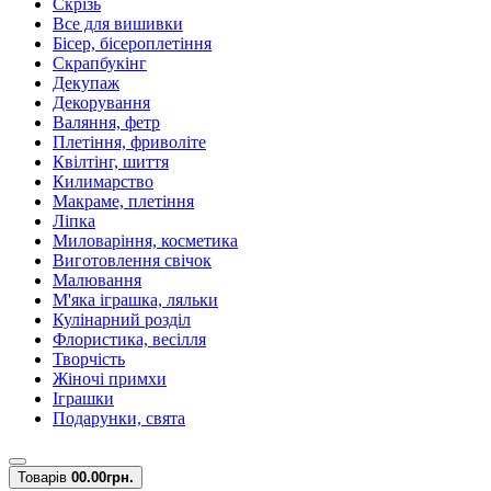
Скрізь
Все для вишивки
Бісер, бісероплетіння
Скрапбукінг
Декупаж
Декорування
Валяння, фетр
Плетіння, фриволіте
Квілтінг, шиття
Килимарство
Макраме, плетіння
Ліпка
Миловаріння, косметика
Виготовлення свічок
Малювання
М'яка іграшка, ляльки
Кулінарний розділ
Флористика, весілля
Творчість
Жіночі примхи
Іграшки
Подарунки, свята
Товарів
0
0.00грн.