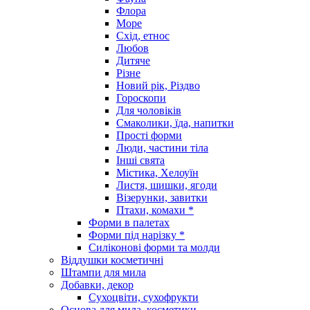
Флора
Море
Схід, етнос
Любов
Дитяче
Різне
Новий рік, Різдво
Гороскопи
Для чоловіків
Смаколики, їда, напитки
Прості форми
Люди, частини тіла
Інші свята
Містика, Хелоуїн
Листя, шишки, ягоди
Візерунки, завитки
Птахи, комахи *
Форми в палетах
Форми під нарізку *
Силіконові форми та молди
Віддушки косметичні
Штампи для мила
Добавки, декор
Сухоцвіти, сухофрукти
Основа для мила, косметики