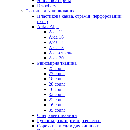
Наніашвілі Ірина
Riznobarvna
Тканина для вишивання
Пластикова канва, страмін, перфорований
папір
Aida / Аіда
Aida 11
Aida 16
Aida 14
Aida 18
Aida-стрічка
Aida 20
Рівномірна тканина
25 count
27 count
18 count
28 count
10 count
32 count
22 count
16 count
35 count
Спеціальні тканини
Рушники, скатертини, серветки
Сорочки з місцем для вишивки