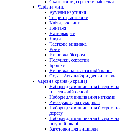
Скатертини, серфетки, мішечки
Чарiвна мить
Кумедні картинки
Тварини, метелики
Квіти, рослини
Пейзажі
Натюрморти
Люди
Часткова вишивка
Різне
Вишивка бісером
Подушки, серветки
Брошки
Вишивка на пластиковій канві
Crystal Art - набори для вишивки
Чарівна країна (Україна)
Набори для вишивання бісером на
пластиковій основі
Набори для вишивання нитками
Аксесуари для рукоділля
Набори для вишивання бісером по
дереву
Набори для вишивання бісером на
штучній шкірі
Заготовки для вишивки