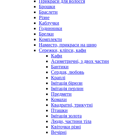
Прикраси для волосся
Брошки
Браслети
Різне
Каблучки
Годинники
Брелки
Комплекти
Намисто, прикраси на шию
Сережки, кліпси, кафи
Кафи
Асиметричні, з двох частин
Бантики
Сердця, любовь
Краплі
Імітація бірюзи
Імітація перлин
Предмети
Комахи
Квадратні, трикутні
Пташки
Імітація золота
Люди, частини тіла
Квіточки різні
Вечірні