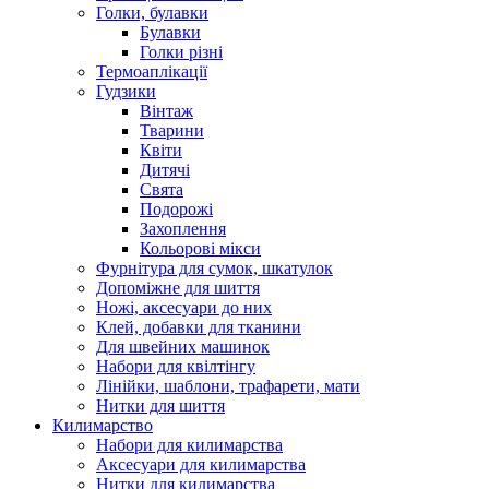
Голки, булавки
Булавки
Голки різні
Термоаплікації
Гудзики
Вінтаж
Тварини
Квіти
Дитячі
Свята
Подорожі
Захоплення
Кольорові мікси
Фурнітура для сумок, шкатулок
Допоміжне для шиття
Ножі, аксесуари до них
Клей, добавки для тканини
Для швейних машинок
Набори для квілтінгу
Лінійки, шаблони, трафарети, мати
Нитки для шиття
Килимарство
Набори для килимарства
Аксесуари для килимарства
Нитки для килимарства