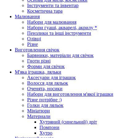
Інструменти та інвентар
Косметична тара
Малювання
Набори для малювання
Набори гуаші, акварелі, акрилу *
Пензлики та інші інструменти
Олівці
Різне
Виготовлення свічок
Барвники, матеріали для свічок
Гноти різні
Форми для свічок
М'яка іграшка, ляльки
Аксесуари для іграшок
Волосся для ляльок
Оченята, носики
Набори для виготовлення м'якої іграшки
Різне потрібне :)
Голки для ляльок
Мініатюри
Материали
Хутряний (синельний) дріт
Помпони
Хутро