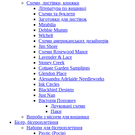
Схеми, листівки, книжки
Література по вишивці
Схеми та буклети
Заготовки для листівок
Mirabilia
Debbie Mumm
Wichelt
Схеми американських дизайнерів
Jim Shore
Cхеми Rosewood Manor
Lavender & Lace
Stoney Creek
Cottage Garden Samplings
Glendon Place
Alessandra Adelaide Needleworks
Ink Circles
Blackbird Designs
Just Nan
Вікторія Попович
Друковані схеми
Паки
Вироби з місцем для вишивки
Бісер, бісероплетіння
Набори для бісероплетіння
Ріоліс (Росія)