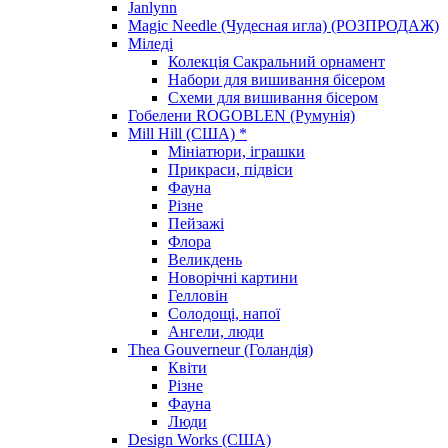
Janlynn
Magic Needle (Чудесная игла) (РОЗПРОДАЖ)
Міледі
Колекція Сакральний орнамент
Набори для вишивання бісером
Схеми для вишивання бісером
Гобелени ROGOBLEN (Румунія)
Mill Hill (США) *
Мініатюри, іграшки
Прикраси, підвіси
Фауна
Різне
Пейзажі
Флора
Великдень
Новорічні картини
Гелловін
Солодощі, напої
Ангели, люди
Thea Gouverneur (Голандія)
Квіти
Різне
Фауна
Люди
Design Works (США)