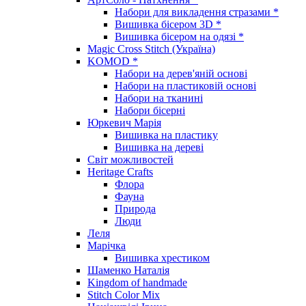
Набори для викладення стразами *
Вишивка бісером 3D *
Вишивка бісером на одязі *
Magic Cross Stitch (Україна)
KOMOD *
Набори на дерев'яній основі
Набори на пластиковій основі
Набори на тканині
Набори бісерні
Юркевич Марія
Вишивка на пластику
Вишивка на дереві
Світ можливостей
Heritage Crafts
Флора
Фауна
Природа
Люди
Леля
Марічка
Вишивка хрестиком
Шаменко Наталія
Kingdom of handmade
Stitch Color Mix