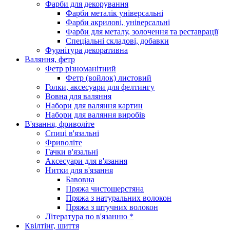
Фарби для декорування
Фарби металік універсальні
Фарби акрилові, універсальні
Фарби для металу, золочення та реставрації
Спеціальні складові, добавки
Фурнітура декоративна
Валяння, фетр
Фетр різноманітний
Фетр (войлок) листовий
Голки, аксесуари для фелтингу
Вовна для валяння
Набори для валяння картин
Набори для валяння виробів
В'язання, фриволіте
Спиці в'язальні
Фриволіте
Гачки в'язальні
Аксесуари для в'язання
Нитки для в'язання
Бавовна
Пряжа чистошерстяна
Пряжа з натуральних волокон
Пряжа з штучних волокон
Література по в'язанню *
Квілтінг, шиття