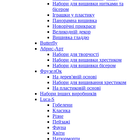
Набори для вишивки нитками та
бісером
Іграшки у пластику
Панорамна вишивка
Новорічні прикраси
Великодній декор
Вишивка гладдю
Butterfly
Абрис-Арт
Набори для творчості
Набори для вишивки хрестиком
Набори для вишивки бісером
ФрузелОк
На дерев'яній основі
Набори для вишивання хрестиком
На пластиковій основі
Набори інших виробників
Luca-S
Гобелени
Класика
Різне
Пейзажі
Фауна
Квіти
Натюрморти