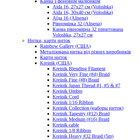
Канва з фоновим малюнком
Aida 16, 27х27 см (Voloshka)
Aida 16, 30х40 см (Voloshka)
Аїда 16 (Alisena)
Рівномірка 32 (Alisena)
Канва рівномірна 32 принтована
Voloshka, 27х27 см
Нитки, карти ниток
Rainbow Gallery (США)
Металізована нитка від різних виробників
Карти ниток
Kreinik (США)
Kreinik Blending Filament
Kreinik Very Fine (#4) Braid
Kreinik Fine (#8) Braid
Kreinik Japan Thread #1, #5 & #7
Kreinik Ombre
Kreinik Cord
Kreinik 1/16 Ribbon
Kreinik Collection (наборы ниток)
Kreinik Tapestry (#12) Braid
Kreinik Medium (#16) Braid
Kreinik cable
Kreinik 1/8 Ribbon
Kreinik Heavy #32 Braid (5m)