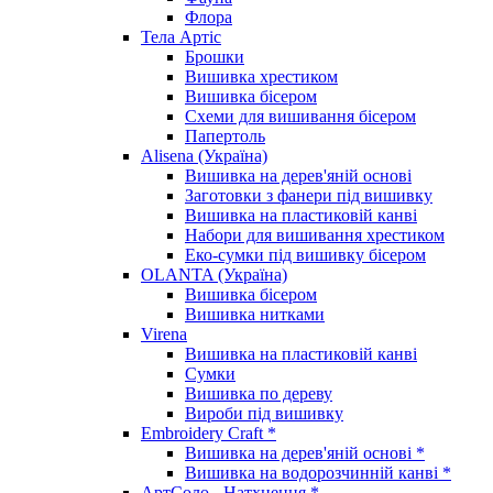
Флора
Тела Артіс
Брошки
Вишивка хрестиком
Вишивка бісером
Схеми для вишивання бісером
Папертоль
Alisena (Україна)
Вишивка на дерев'яній основі
Заготовки з фанери під вишивку
Вишивка на пластиковій канві
Набори для вишивання хрестиком
Еко-сумки під вишивку бісером
OLANTA (Україна)
Вишивка бісером
Вишивка нитками
Virena
Вишивка на пластиковій канві
Сумки
Вишивка по дереву
Вироби під вишивку
Embroidery Craft *
Вишивка на дерев'яній основі *
Вишивка на водорозчинній канві *
АртСоло - Натхнення *