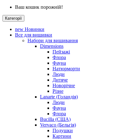
Ваш кошик порожній!
Категорії
new
Новинки
Все для вишивки
Набори для вишивання
Dimensions
Пейзажі
Флора
Фауна
Натюрморти
Люди
Дитяче
Новорічне
Різне
Lanarte (Голандія)
Люди
Фауна
Флора
Bucilla (США)
Vervaco (Бельгія)
Подушки
Картини