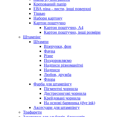
Крепований папір
ЕВА піна - листи, інші поверхні
Тішью
Набори картону
Картон поштучно
Картон поштучно, А4
Картон поштучно, інші розміри
Штампінг
Штампи
Візерунки, фон
Фауна
Різне
Поздоровляємо
Надписи різноманітні
Надписи
Любов, дружба
Флора
Фарба для штампінгу
Пігментні чорнила
Дистресингові чорнила
Крейдовані чорнила
На основі барвника (dye ink)
Аксесуари для штампінгу
Трафарети
Заготовки для альбомів, блокнотів