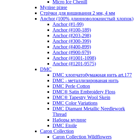
Micro Ice Chenill
Муліне різне
Стрічки для вишивання 2 мм, 4 мм
Anchor (100% длинноволокнистый хлопок)
Anchor (#1-99)
Anchor (#100-189)
Anchor (#203-298)
Anchor (#300-399)
Anchor (#400-899)
Anchor (#900-979)
Anchor (#1001-1098)
Anchor (#1201-9575)
DMC
DMC хлопчатобумажная нить art.177
DMC - металлизированая нить
DMC Perle Cotton
DMC® Satin Embroidery Floss
DMC® Tapestry Wool Skein
DMC Color Variations
DMC Diamant Metallic Needlework
Thread
Наборы мулине
DMC Etoile
Caron Collection
Caron Collection Wildflowers