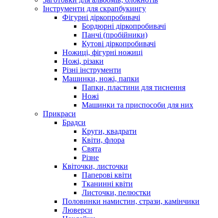
Інструменти для скрапбукингу
Фігурні діркопробивачі
Бордюрні діркопробивачі
Панчі (пробійники)
Кутові діркопробивачі
Ножиці, фігурні ножиці
Ножі, різаки
Різні інструменти
Машинки, ножі, папки
Папки, пластини для тиснення
Ножі
Машинки та приспособи для них
Прикраси
Брадси
Круги, квадрати
Квіти, флора
Свята
Різне
Квіточки, листочки
Паперові квіти
Тканинні квіти
Листочки, пелюстки
Половинки намистин, стрази, камінчики
Люверси