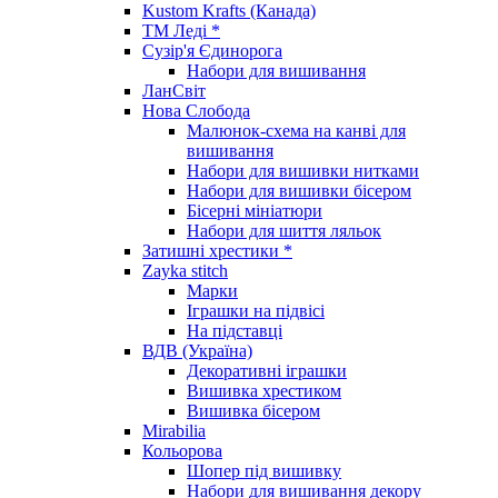
Kustom Krafts (Канада)
ТМ Леді *
Сузір'я Єдинорога
Набори для вишивання
ЛанСвіт
Нова Слобода
Малюнок-схема на канві для
вишивання
Набори для вишивки нитками
Набори для вишивки бісером
Бісерні мініатюри
Набори для шиття ляльок
Затишні хрестики *
Zayka stitch
Марки
Іграшки на підвісі
На підставці
ВДВ (Україна)
Декоративні іграшки
Вишивка хрестиком
Вишивка бісером
Mirabilia
Кольорова
Шопер під вишивку
Набори для вишивання декору