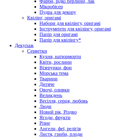
Фарби, рідкі перлини, лак
Мікробісер
Пудра для декору
Квілінг, оригамі
Набори для квілінгу, оригамі
Інструменти для квілінгу, оригамі
Папір для оригамі
Папір для квілінгу*
Декупаж
Серветки
Кухня, натюрморти
Квіти, рослини
Візерунки, фон
Морська тема
Тварини
Дитяче
Овочі, оливки
Великдень
Весілля, серця, любовь
Люди
Новий рік, Різдво
Ягоди, фрукти
Різне
Ангели, феї, релігія
Листя, гриби, плоди