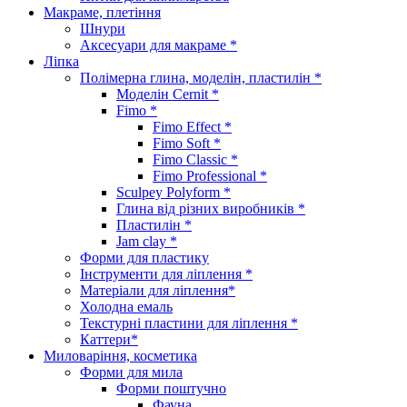
Макраме, плетіння
Шнури
Аксесуари для макраме *
Ліпка
Полімерна глина, моделін, пластилін *
Моделін Cernit *
Fimo *
Fimo Effect *
Fimo Soft *
Fimo Classic *
Fimo Professional *
Sculpey Polyform *
Глина від різних виробників *
Пластилін *
Jam clay *
Форми для пластику
Інструменти для ліплення *
Матеріали для ліплення*
Холодна емаль
Текстурні пластини для ліплення *
Каттери*
Миловаріння, косметика
Форми для мила
Форми поштучно
Фауна