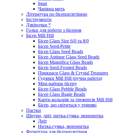
Інші
Чарівна мить
Література по бісероплетінню
Інструменти
Дзвіночки *
Голки для роботи з бісером
Бісер Mill Hill
Бісер Glass Size 6/0 та 8/0
Бісер Seed-Petite
Бісер Glass Seed Beads
Бісер Antique Glass Seed Beads
Бісер Magnifica Glass Beads
Бісер Seed-Frosted Beads
Прикраси Glass & Crystal Treasures
Гудзики Mill Hill (ручна работа)
Міні-набори бісеру
Бісер Glass Pebble Beads
Бісер Glass Bugle Beads
Карти кольорів та трежерсів Mill Hill
Бісер, що світиться у темряві
Паєтки
Шнури, дріт, нитка-гумка, мононитка
Дріт
Нитка-гумка, мононитка
Фурнітура для бісероплетіння