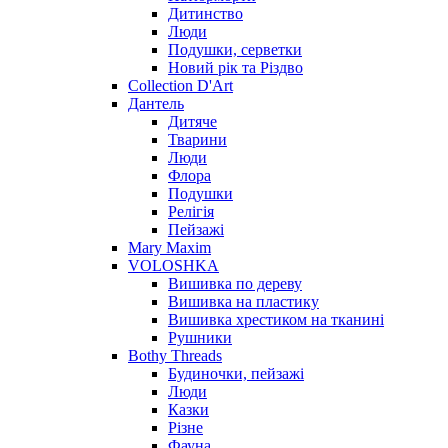
Дитинство
Люди
Подушки, серветки
Новий рік та Різдво
Collection D'Art
Дантель
Дитяче
Тварини
Люди
Флора
Подушки
Релігія
Пейзажі
Mary Maxim
VOLOSHKA
Вишивка по дереву
Вишивка на пластику
Вишивка хрестиком на тканині
Рушники
Bothy Threads
Будиночки, пейзажі
Люди
Казки
Різне
Фауна