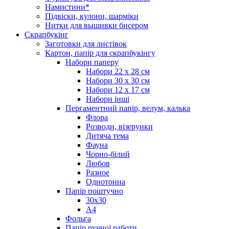
Намистини*
Підвіски, кулони, шарміки
Нитки для вышивки бисером
Скрапбукінг
Заготовки для листівок
Картон, папір для скрапбукінгу
Набори паперу
Набори 22 х 28 см
Набори 30 х 30 см
Набори 12 х 17 см
Набори інші
Пергаментний папір, велум, калька
Флора
Розводи, візерунки
Дитяча тема
Фауна
Чорно-білий
Любов
Разное
Однотонна
Папір поштучно
30х30
А4
Фольга
Папір ручної работи