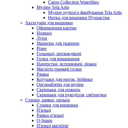
Caron Collection Waterlilies
Муліне Tela Artis
Муліне ручного фарбування Tela Artis
Нитка для вишивки Пухнастик
Аксесуари для вишивки
Оформлення картин
Ножиці
Лупи
Маркери для тканини
Різне
Гольниці, нитковдівачі
Голки для вишивання
Наперстки, вспорювачі, різаки
Магніти-тримачі голки
Рамки
Котушки для ниток, бобінки
Органайзери для муліне
Скриньки для ножиць
Скриньки для рукоділля, смітнички
Станки, рамки, пяльца
Станки для вишивки
П'яльці
Рамки-п'яльці
Q-Snaps
П'яльці магнітні