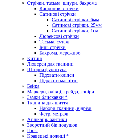
Стрічки, тасьма, шнури, бахрома
Капронові стрічки
Сатинові стрічки
Сатинові стрічки, 6мм
Сатинові стрічки, 25мм
Сатинові стрічки, 1см
Люрексові стрічки
Тасьма, сутаж
Інші стрічки
Бахрома, мереживо
Китиці
Люверси для тканини
Шторна фурнітура
Підхвати-кліпси
Підхвати магнітні
Бейка
Маркери, олівці, крейда, копіри
Замки-блискавки *
Тканина для шиття
Набори тканини, відрізи
Фетр, метраж
Аплікації, бантики
Зворотний бік подушок
Пір'я
Кравецькі ножиці *