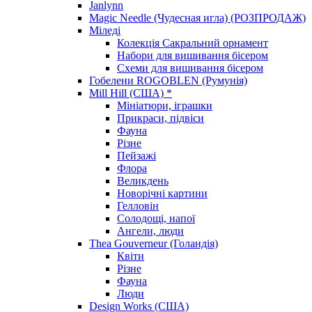
Janlynn
Magic Needle (Чудесная игла) (РОЗПРОДАЖ)
Міледі
Колекція Сакральний орнамент
Набори для вишивання бісером
Схеми для вишивання бісером
Гобелени ROGOBLEN (Румунія)
Mill Hill (США) *
Мініатюри, іграшки
Прикраси, підвіси
Фауна
Різне
Пейзажі
Флора
Великдень
Новорічні картини
Гелловін
Солодощі, напої
Ангели, люди
Thea Gouverneur (Голандія)
Квіти
Різне
Фауна
Люди
Design Works (США)