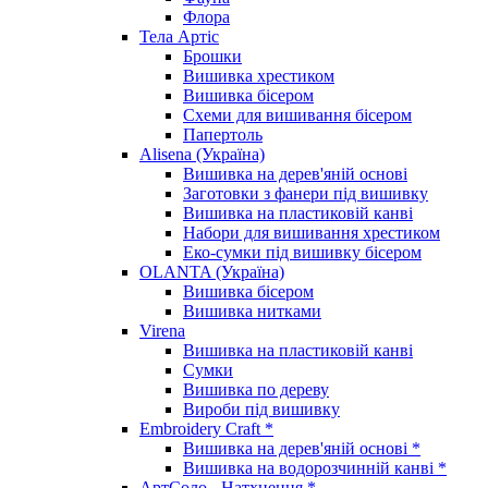
Флора
Тела Артіс
Брошки
Вишивка хрестиком
Вишивка бісером
Схеми для вишивання бісером
Папертоль
Alisena (Україна)
Вишивка на дерев'яній основі
Заготовки з фанери під вишивку
Вишивка на пластиковій канві
Набори для вишивання хрестиком
Еко-сумки під вишивку бісером
OLANTA (Україна)
Вишивка бісером
Вишивка нитками
Virena
Вишивка на пластиковій канві
Сумки
Вишивка по дереву
Вироби під вишивку
Embroidery Craft *
Вишивка на дерев'яній основі *
Вишивка на водорозчинній канві *
АртСоло - Натхнення *