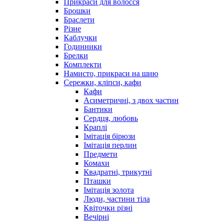
Прикраси для волосся
Брошки
Браслети
Різне
Каблучки
Годинники
Брелки
Комплекти
Намисто, прикраси на шию
Сережки, кліпси, кафи
Кафи
Асиметричні, з двох частин
Бантики
Сердця, любовь
Краплі
Імітація бірюзи
Імітація перлин
Предмети
Комахи
Квадратні, трикутні
Пташки
Імітація золота
Люди, частини тіла
Квіточки різні
Вечірні