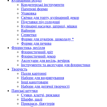
Кулінарний розділ
Кондитерські інструменти
Паперові форми
Упаковка
Свічки для торту, кулінарний декор
Підставки під солодощі
Кулінарні насадки, шприці, мішки
Вайнери
Серветки
Форми для цукерок, шоколаду *
Форми для печива
Флористика, весілля
Флористичний дріт
Флористичний декор
Аксесуари для весіль, вечірок
Інструменти та аксесуари для флористики
Творчість
Пазли картонні
Набори для видряпування
Інші канцтовари
Набори для дитячої творчості
Панські штучки
Сумки, клатчі, рюкзаки
Шарфи, шалі
Прикраси, біжутерія