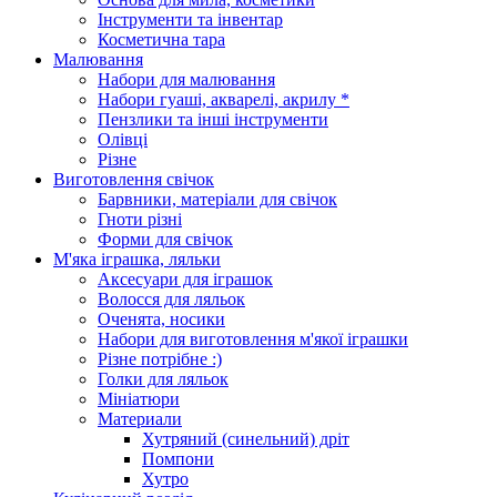
Інструменти та інвентар
Косметична тара
Малювання
Набори для малювання
Набори гуаші, акварелі, акрилу *
Пензлики та інші інструменти
Олівці
Різне
Виготовлення свічок
Барвники, матеріали для свічок
Гноти різні
Форми для свічок
М'яка іграшка, ляльки
Аксесуари для іграшок
Волосся для ляльок
Оченята, носики
Набори для виготовлення м'якої іграшки
Різне потрібне :)
Голки для ляльок
Мініатюри
Материали
Хутряний (синельний) дріт
Помпони
Хутро