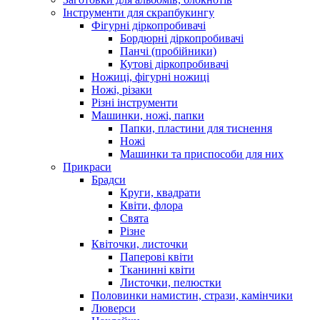
Інструменти для скрапбукингу
Фігурні діркопробивачі
Бордюрні діркопробивачі
Панчі (пробійники)
Кутові діркопробивачі
Ножиці, фігурні ножиці
Ножі, різаки
Різні інструменти
Машинки, ножі, папки
Папки, пластини для тиснення
Ножі
Машинки та приспособи для них
Прикраси
Брадси
Круги, квадрати
Квіти, флора
Свята
Різне
Квіточки, листочки
Паперові квіти
Тканинні квіти
Листочки, пелюстки
Половинки намистин, стрази, камінчики
Люверси