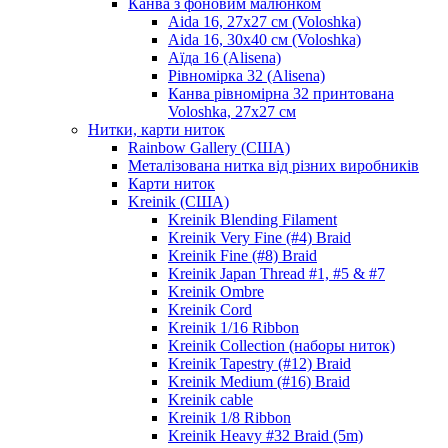
Канва з фоновим малюнком
Aida 16, 27х27 см (Voloshka)
Aida 16, 30х40 см (Voloshka)
Аїда 16 (Alisena)
Рівномірка 32 (Alisena)
Канва рівномірна 32 принтована
Voloshka, 27х27 см
Нитки, карти ниток
Rainbow Gallery (США)
Металізована нитка від різних виробників
Карти ниток
Kreinik (США)
Kreinik Blending Filament
Kreinik Very Fine (#4) Braid
Kreinik Fine (#8) Braid
Kreinik Japan Thread #1, #5 & #7
Kreinik Ombre
Kreinik Cord
Kreinik 1/16 Ribbon
Kreinik Collection (наборы ниток)
Kreinik Tapestry (#12) Braid
Kreinik Medium (#16) Braid
Kreinik cable
Kreinik 1/8 Ribbon
Kreinik Heavy #32 Braid (5m)