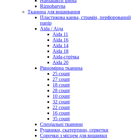
Наніашвілі Ірина
Riznobarvna
Тканина для вишивання
Пластикова канва, страмін, перфорований
папір
Aida / Аіда
Aida 11
Aida 16
Aida 14
Aida 18
Aida-стрічка
Aida 20
Рівномірна тканина
25 count
27 count
18 count
28 count
10 count
32 count
22 count
16 count
35 count
Спеціальні тканини
Рушники, скатертини, серветки
Сорочки з місцем для вишивки