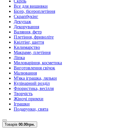
Скрізь
Все для вишивки
Бісер, бісероплетіння
Скрапбукінг
Декупаж
Декорування
Валяння, фетр
Плетіння, фриволіте
Квілтінг, шиття
Килимарство
Макраме, плетіння
Ліпка
Миловаріння, косметика
Виготовлення свічок
Малювання
М'яка іграшка, ляльки
Кулінарний розділ
Флористика, весілля
Творчість
Жіночі примхи
Іграшки
Подарунки, свята
Товарів
0
0.00грн.