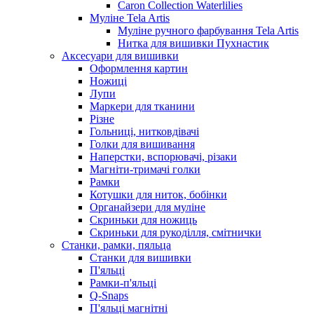
Caron Collection Waterlilies
Муліне Tela Artis
Муліне ручного фарбування Tela Artis
Нитка для вишивки Пухнастик
Аксесуари для вишивки
Оформлення картин
Ножиці
Лупи
Маркери для тканини
Різне
Гольниці, нитковдівачі
Голки для вишивання
Наперстки, вспорювачі, різаки
Магніти-тримачі голки
Рамки
Котушки для ниток, бобінки
Органайзери для муліне
Скриньки для ножиць
Скриньки для рукоділля, смітнички
Станки, рамки, пяльца
Станки для вишивки
П'яльці
Рамки-п'яльці
Q-Snaps
П'яльці магнітні