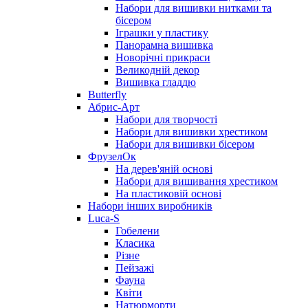
Набори для вишивки нитками та
бісером
Іграшки у пластику
Панорамна вишивка
Новорічні прикраси
Великодній декор
Вишивка гладдю
Butterfly
Абрис-Арт
Набори для творчості
Набори для вишивки хрестиком
Набори для вишивки бісером
ФрузелОк
На дерев'яній основі
Набори для вишивання хрестиком
На пластиковій основі
Набори інших виробників
Luca-S
Гобелени
Класика
Різне
Пейзажі
Фауна
Квіти
Натюрморти