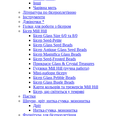
Інші
Чарівна мить
Література по бісероплетінню
Інструменти
Дзвіночки *
Голки для роботи з бісером
Бісер Mill Hill
Бісер Glass Size 6/0 та 8/0
Бісер Seed-Petite
Бісер Glass Seed Beads
Бісер Antique Glass Seed Beads
Бісер Magnifica Glass Beads
Бісер Seed-Frosted Beads
Прикраси Glass & Crystal Treasures
Гудзики Mill Hill (ручна работа)
Міні-набори бісеру
Бісер Glass Pebble Beads
Бісер Glass Bugle Beads
Карти кольорів та трежерсів Mill Hill
Бісер, що світиться у темряві
Паєтки
Шнури, дріт, нитка-гумка, мононитка
Дріт
Нитка-гумка, мононитка
Фурнітура для бісероплетіння