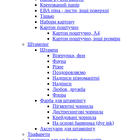
Крепований папір
ЕВА піна - листи, інші поверхні
Тішью
Набори картону
Картон поштучно
Картон поштучно, А4
Картон поштучно, інші розміри
Штампінг
Штампи
Візерунки, фон
Фауна
Різне
Поздоровляємо
Надписи різноманітні
Надписи
Любов, дружба
Флора
Фарба для штампінгу
Пігментні чорнила
Дистресингові чорнила
Крейдовані чорнила
На основі барвника (dye ink)
Аксесуари для штампінгу
Трафарети
Заготовки для альбомів, блокнотів