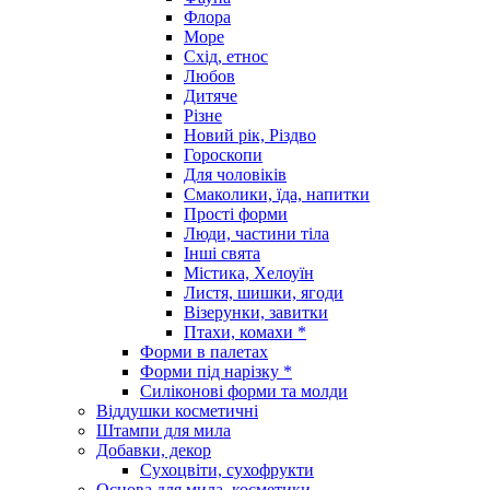
Флора
Море
Схід, етнос
Любов
Дитяче
Різне
Новий рік, Різдво
Гороскопи
Для чоловіків
Смаколики, їда, напитки
Прості форми
Люди, частини тіла
Інші свята
Містика, Хелоуїн
Листя, шишки, ягоди
Візерунки, завитки
Птахи, комахи *
Форми в палетах
Форми під нарізку *
Силіконові форми та молди
Віддушки косметичні
Штампи для мила
Добавки, декор
Сухоцвіти, сухофрукти
Основа для мила, косметики