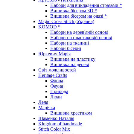
Набори для викладення стразами *
Вишивка бісером 3D *
Вишивка бісером на одязі *
Magic Cross Stitch (Україна)
KOMOD *
Набори на дерев'яній основі
Набори на пластиковій основі
Набори на тканині
Набори бісерні
Юркевич Марія
Вишивка на пластику
Вишивка на дереві
Світ можливостей
Heritage Crafts
Флора
Фауна
Природа
Люди
Леля
Марічка
Вишивка хрестиком
Шаменко Наталія
Kingdom of handmade
Stitch Color Mix