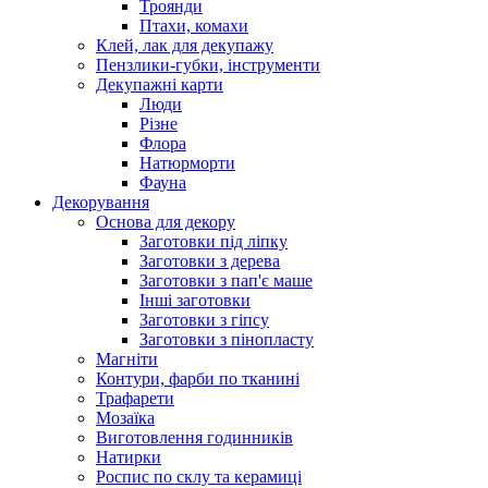
Троянди
Птахи, комахи
Клей, лак для декупажу
Пензлики-губки, інструменти
Декупажні карти
Люди
Різне
Флора
Натюрморти
Фауна
Декорування
Основа для декору
Заготовки під ліпку
Заготовки з дерева
Заготовки з пап'є маше
Інші заготовки
Заготовки з гіпсу
Заготовки з пінопласту
Магніти
Контури, фарби по тканині
Трафарети
Мозаїка
Виготовлення годинників
Натирки
Роспис по склу та керамиці