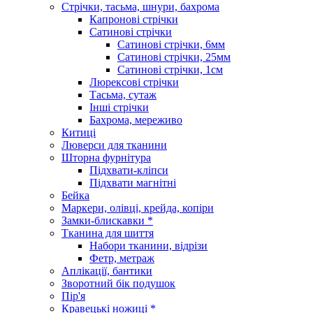
Стрічки, тасьма, шнури, бахрома
Капронові стрічки
Сатинові стрічки
Сатинові стрічки, 6мм
Сатинові стрічки, 25мм
Сатинові стрічки, 1см
Люрексові стрічки
Тасьма, сутаж
Інші стрічки
Бахрома, мереживо
Китиці
Люверси для тканини
Шторна фурнітура
Підхвати-кліпси
Підхвати магнітні
Бейка
Маркери, олівці, крейда, копіри
Замки-блискавки *
Тканина для шиття
Набори тканини, відрізи
Фетр, метраж
Аплікації, бантики
Зворотний бік подушок
Пір'я
Кравецькі ножиці *