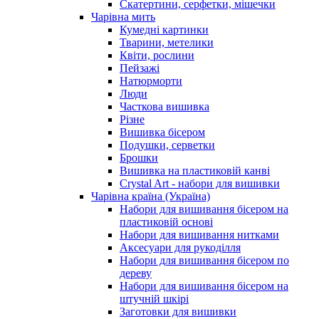
Скатертини, серфетки, мішечки
Чарiвна мить
Кумедні картинки
Тварини, метелики
Квіти, рослини
Пейзажі
Натюрморти
Люди
Часткова вишивка
Різне
Вишивка бісером
Подушки, серветки
Брошки
Вишивка на пластиковій канві
Crystal Art - набори для вишивки
Чарівна країна (Україна)
Набори для вишивання бісером на
пластиковій основі
Набори для вишивання нитками
Аксесуари для рукоділля
Набори для вишивання бісером по
дереву
Набори для вишивання бісером на
штучній шкірі
Заготовки для вишивки