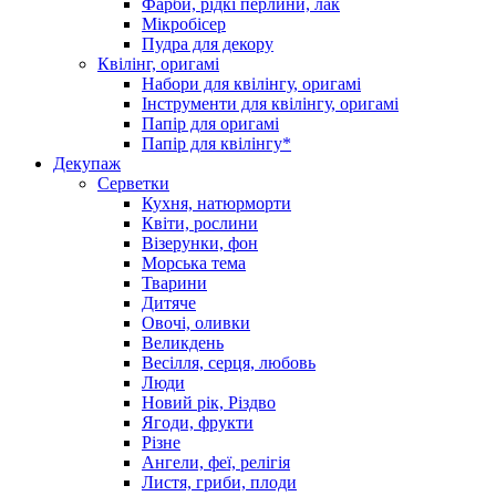
Фарби, рідкі перлини, лак
Мікробісер
Пудра для декору
Квілінг, оригамі
Набори для квілінгу, оригамі
Інструменти для квілінгу, оригамі
Папір для оригамі
Папір для квілінгу*
Декупаж
Серветки
Кухня, натюрморти
Квіти, рослини
Візерунки, фон
Морська тема
Тварини
Дитяче
Овочі, оливки
Великдень
Весілля, серця, любовь
Люди
Новий рік, Різдво
Ягоди, фрукти
Різне
Ангели, феї, релігія
Листя, гриби, плоди