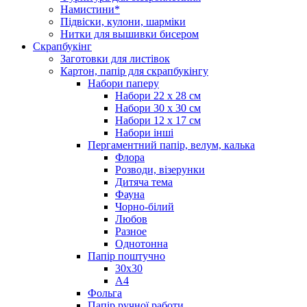
Намистини*
Підвіски, кулони, шарміки
Нитки для вышивки бисером
Скрапбукінг
Заготовки для листівок
Картон, папір для скрапбукінгу
Набори паперу
Набори 22 х 28 см
Набори 30 х 30 см
Набори 12 х 17 см
Набори інші
Пергаментний папір, велум, калька
Флора
Розводи, візерунки
Дитяча тема
Фауна
Чорно-білий
Любов
Разное
Однотонна
Папір поштучно
30х30
А4
Фольга
Папір ручної работи