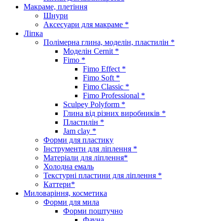
Макраме, плетіння
Шнури
Аксесуари для макраме *
Ліпка
Полімерна глина, моделін, пластилін *
Моделін Cernit *
Fimo *
Fimo Effect *
Fimo Soft *
Fimo Classic *
Fimo Professional *
Sculpey Polyform *
Глина від різних виробників *
Пластилін *
Jam clay *
Форми для пластику
Інструменти для ліплення *
Матеріали для ліплення*
Холодна емаль
Текстурні пластини для ліплення *
Каттери*
Миловаріння, косметика
Форми для мила
Форми поштучно
Фауна