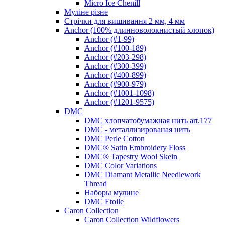
Micro Ice Chenill
Муліне різне
Стрічки для вишивання 2 мм, 4 мм
Anchor (100% длинноволокнистый хлопок)
Anchor (#1-99)
Anchor (#100-189)
Anchor (#203-298)
Anchor (#300-399)
Anchor (#400-899)
Anchor (#900-979)
Anchor (#1001-1098)
Anchor (#1201-9575)
DMC
DMC хлопчатобумажная нить art.177
DMC - металлизированая нить
DMC Perle Cotton
DMC® Satin Embroidery Floss
DMC® Tapestry Wool Skein
DMC Color Variations
DMC Diamant Metallic Needlework
Thread
Наборы мулине
DMC Etoile
Caron Collection
Caron Collection Wildflowers