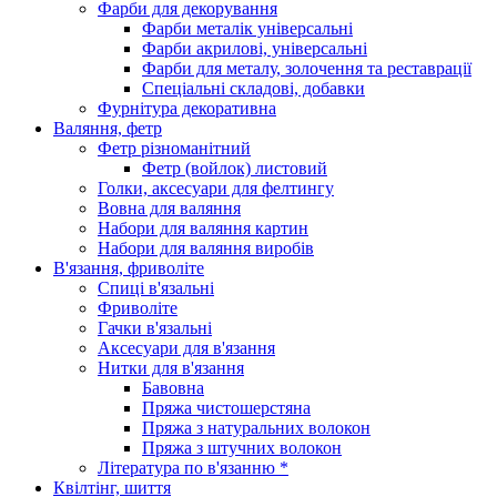
Фарби для декорування
Фарби металік універсальні
Фарби акрилові, універсальні
Фарби для металу, золочення та реставрації
Спеціальні складові, добавки
Фурнітура декоративна
Валяння, фетр
Фетр різноманітний
Фетр (войлок) листовий
Голки, аксесуари для фелтингу
Вовна для валяння
Набори для валяння картин
Набори для валяння виробів
В'язання, фриволіте
Спиці в'язальні
Фриволіте
Гачки в'язальні
Аксесуари для в'язання
Нитки для в'язання
Бавовна
Пряжа чистошерстяна
Пряжа з натуральних волокон
Пряжа з штучних волокон
Література по в'язанню *
Квілтінг, шиття