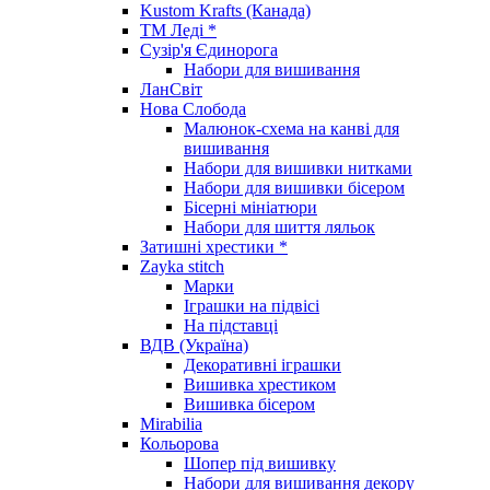
Kustom Krafts (Канада)
ТМ Леді *
Сузір'я Єдинорога
Набори для вишивання
ЛанСвіт
Нова Слобода
Малюнок-схема на канві для
вишивання
Набори для вишивки нитками
Набори для вишивки бісером
Бісерні мініатюри
Набори для шиття ляльок
Затишні хрестики *
Zayka stitch
Марки
Іграшки на підвісі
На підставці
ВДВ (Україна)
Декоративні іграшки
Вишивка хрестиком
Вишивка бісером
Mirabilia
Кольорова
Шопер під вишивку
Набори для вишивання декору