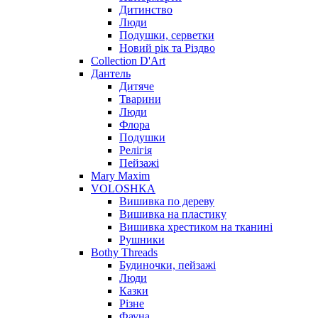
Дитинство
Люди
Подушки, серветки
Новий рік та Різдво
Collection D'Art
Дантель
Дитяче
Тварини
Люди
Флора
Подушки
Релігія
Пейзажі
Mary Maxim
VOLOSHKA
Вишивка по дереву
Вишивка на пластику
Вишивка хрестиком на тканині
Рушники
Bothy Threads
Будиночки, пейзажі
Люди
Казки
Різне
Фауна