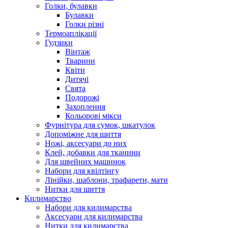
Голки, булавки
Булавки
Голки різні
Термоаплікації
Гудзики
Вінтаж
Тварини
Квіти
Дитячі
Свята
Подорожі
Захоплення
Кольорові мікси
Фурнітура для сумок, шкатулок
Допоміжне для шиття
Ножі, аксесуари до них
Клей, добавки для тканини
Для швейних машинок
Набори для квілтінгу
Лінійки, шаблони, трафарети, мати
Нитки для шиття
Килимарство
Набори для килимарства
Аксесуари для килимарства
Нитки для килимарства