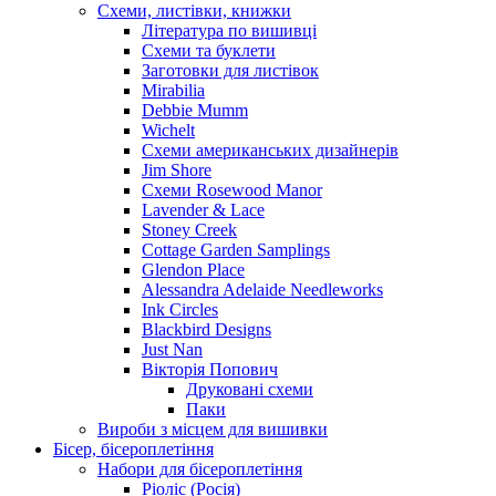
Схеми, листівки, книжки
Література по вишивці
Схеми та буклети
Заготовки для листівок
Mirabilia
Debbie Mumm
Wichelt
Схеми американських дизайнерів
Jim Shore
Cхеми Rosewood Manor
Lavender & Lace
Stoney Creek
Cottage Garden Samplings
Glendon Place
Alessandra Adelaide Needleworks
Ink Circles
Blackbird Designs
Just Nan
Вікторія Попович
Друковані схеми
Паки
Вироби з місцем для вишивки
Бісер, бісероплетіння
Набори для бісероплетіння
Ріоліс (Росія)