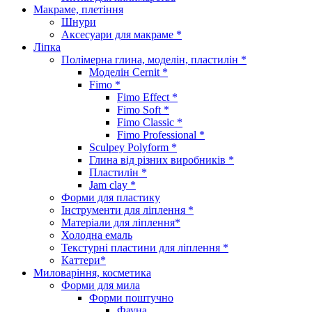
Макраме, плетіння
Шнури
Аксесуари для макраме *
Ліпка
Полімерна глина, моделін, пластилін *
Моделін Cernit *
Fimo *
Fimo Effect *
Fimo Soft *
Fimo Classic *
Fimo Professional *
Sculpey Polyform *
Глина від різних виробників *
Пластилін *
Jam clay *
Форми для пластику
Інструменти для ліплення *
Матеріали для ліплення*
Холодна емаль
Текстурні пластини для ліплення *
Каттери*
Миловаріння, косметика
Форми для мила
Форми поштучно
Фауна