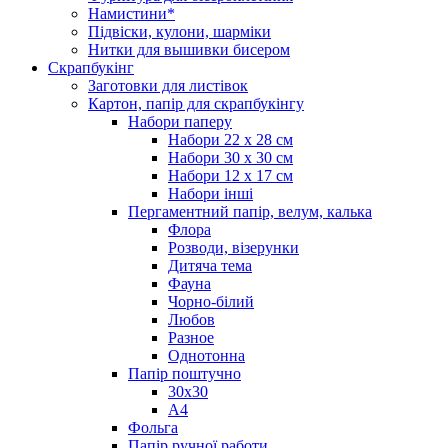
Намистини*
Підвіски, кулони, шарміки
Нитки для вышивки бисером
Скрапбукінг
Заготовки для листівок
Картон, папір для скрапбукінгу
Набори паперу
Набори 22 х 28 см
Набори 30 х 30 см
Набори 12 х 17 см
Набори інші
Пергаментний папір, велум, калька
Флора
Розводи, візерунки
Дитяча тема
Фауна
Чорно-білий
Любов
Разное
Однотонна
Папір поштучно
30х30
А4
Фольга
Папір ручної работи