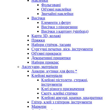
Наклейки
Фольговані
Об'ємні наклейки
Звичайні наклейки
Висічки
Елементи з фетру
Висічки з пінорезини
Висічки з картону (чіпборд)
Карти 3D, колажі
Пряжки
Набори стрічок, тасьми
Сургучні печатки, віск, інструменти
Об'ємні прикраси
Декоративні прищепки
Набори прикрас
Аксесуари, матеріали
Анкери, кутики для фото *
Клейові матеріали
Клейові пістолети, стержні,
інструменти
Клеї різного призначення
Скотч, клейкі стрічки
Клейові аркуші, крапки, квадратики
Глітер, клей з глітером, інструменти
Маркери