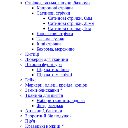
Стрічки, тасьма, шнури, бахрома
Капронові стрічки
Сатинові стрічки
Сатинові стрічки, 6мм
Сатинові стрічки, 25мм
Сатинові стрічки, 1см
Люрексові стрічки
Тасьма, сутаж
Інші стрічки
Бахрома, мереживо
Китиці
Люверси для тканини
Шторна фурнітура
Підхвати-кліпси
Підхвати магнітні
Бейка
Маркери, олівці, крейда, копіри
Замки-блискавки *
Тканина для шиття
Набори тканини, відрізи
Фетр, метраж
Аплікації, бантики
Зворотний бік подушок
Пір'я
Кравецькі ножиці *