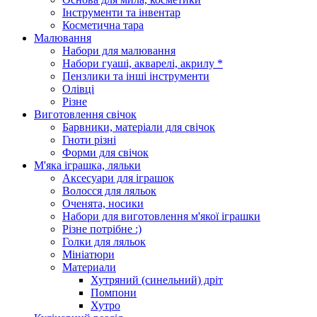
Інструменти та інвентар
Косметична тара
Малювання
Набори для малювання
Набори гуаші, акварелі, акрилу *
Пензлики та інші інструменти
Олівці
Різне
Виготовлення свічок
Барвники, матеріали для свічок
Гноти різні
Форми для свічок
М'яка іграшка, ляльки
Аксесуари для іграшок
Волосся для ляльок
Оченята, носики
Набори для виготовлення м'якої іграшки
Різне потрібне :)
Голки для ляльок
Мініатюри
Материали
Хутряний (синельний) дріт
Помпони
Хутро