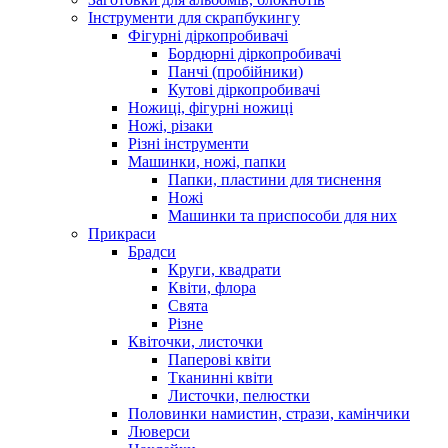
Інструменти для скрапбукингу
Фігурні діркопробивачі
Бордюрні діркопробивачі
Панчі (пробійники)
Кутові діркопробивачі
Ножиці, фігурні ножиці
Ножі, різаки
Різні інструменти
Машинки, ножі, папки
Папки, пластини для тиснення
Ножі
Машинки та приспособи для них
Прикраси
Брадси
Круги, квадрати
Квіти, флора
Свята
Різне
Квіточки, листочки
Паперові квіти
Тканинні квіти
Листочки, пелюстки
Половинки намистин, стрази, камінчики
Люверси