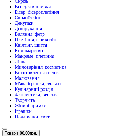
Скрізь
Все для вишивки
Бісер, бісероплетіння
Скрапбукінг
Декупаж
Декорування
Валяння, фетр
Плетіння, фриволіте
Квілтінг, шиття
Килимарство
Макраме, плетіння
Ліпка
Миловаріння, косметика
Виготовлення свічок
Малювання
М'яка іграшка, ляльки
Кулінарний розділ
Флористика, весілля
Творчість
Жіночі примхи
Іграшки
Подарунки, свята
Товарів
0
0.00грн.