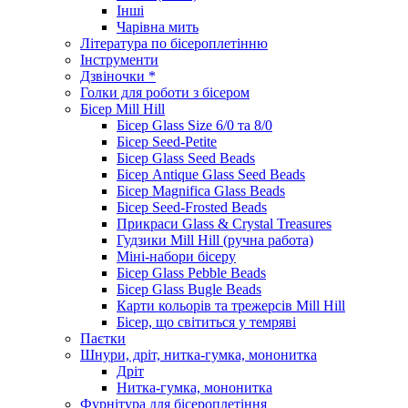
Інші
Чарівна мить
Література по бісероплетінню
Інструменти
Дзвіночки *
Голки для роботи з бісером
Бісер Mill Hill
Бісер Glass Size 6/0 та 8/0
Бісер Seed-Petite
Бісер Glass Seed Beads
Бісер Antique Glass Seed Beads
Бісер Magnifica Glass Beads
Бісер Seed-Frosted Beads
Прикраси Glass & Crystal Treasures
Гудзики Mill Hill (ручна работа)
Міні-набори бісеру
Бісер Glass Pebble Beads
Бісер Glass Bugle Beads
Карти кольорів та трежерсів Mill Hill
Бісер, що світиться у темряві
Паєтки
Шнури, дріт, нитка-гумка, мононитка
Дріт
Нитка-гумка, мононитка
Фурнітура для бісероплетіння