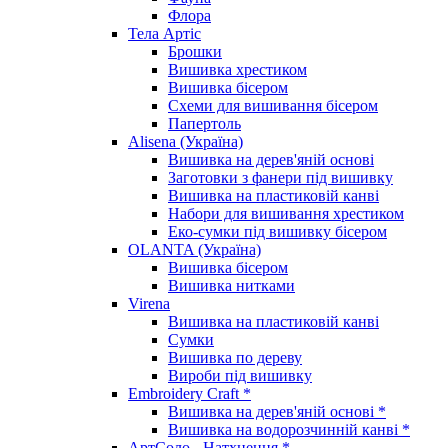
Флора
Тела Артіс
Брошки
Вишивка хрестиком
Вишивка бісером
Схеми для вишивання бісером
Папертоль
Alisena (Україна)
Вишивка на дерев'яній основі
Заготовки з фанери під вишивку
Вишивка на пластиковій канві
Набори для вишивання хрестиком
Еко-сумки під вишивку бісером
OLANTA (Україна)
Вишивка бісером
Вишивка нитками
Virena
Вишивка на пластиковій канві
Сумки
Вишивка по дереву
Вироби під вишивку
Embroidery Craft *
Вишивка на дерев'яній основі *
Вишивка на водорозчинній канві *
АртСоло - Натхнення *