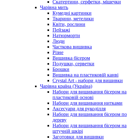
Скатертини, серфетки, мішечки
Чарiвна мить
Кумедні картинки
Тварини, метелики
Квіти, рослини
Пейзажі
Натюрморти
Люди
Часткова вишивка
Різне
Вишивка бісером
Подушки, серветки
Брошки
Вишивка на пластиковій канві
Crystal Art - набори для вишивки
Чарівна країна (Україна)
Набори для вишивання бісером на
пластиковій основі
Набори для вишивання нитками
Аксесуари для рукоділля
Набори для вишивання бісером по
дереву
Набори для вишивання бісером на
штучній шкірі
Заготовки для вишивки