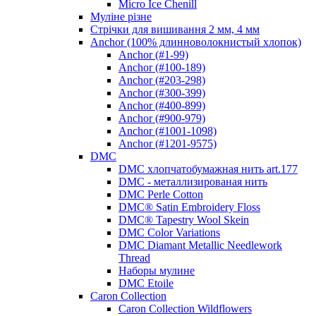
Micro Ice Chenill
Муліне різне
Стрічки для вишивання 2 мм, 4 мм
Anchor (100% длинноволокнистый хлопок)
Anchor (#1-99)
Anchor (#100-189)
Anchor (#203-298)
Anchor (#300-399)
Anchor (#400-899)
Anchor (#900-979)
Anchor (#1001-1098)
Anchor (#1201-9575)
DMC
DMC хлопчатобумажная нить art.177
DMC - металлизированая нить
DMC Perle Cotton
DMC® Satin Embroidery Floss
DMC® Tapestry Wool Skein
DMC Color Variations
DMC Diamant Metallic Needlework
Thread
Наборы мулине
DMC Etoile
Caron Collection
Caron Collection Wildflowers