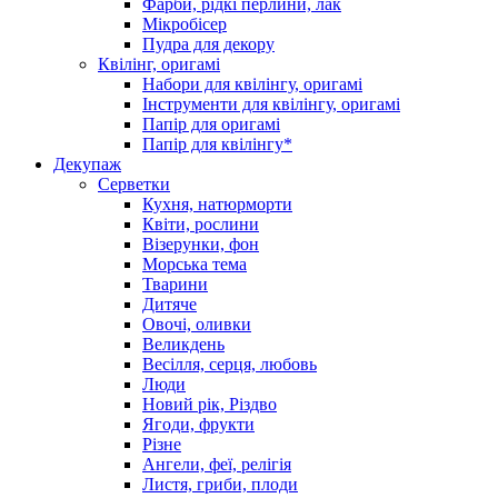
Фарби, рідкі перлини, лак
Мікробісер
Пудра для декору
Квілінг, оригамі
Набори для квілінгу, оригамі
Інструменти для квілінгу, оригамі
Папір для оригамі
Папір для квілінгу*
Декупаж
Серветки
Кухня, натюрморти
Квіти, рослини
Візерунки, фон
Морська тема
Тварини
Дитяче
Овочі, оливки
Великдень
Весілля, серця, любовь
Люди
Новий рік, Різдво
Ягоди, фрукти
Різне
Ангели, феї, релігія
Листя, гриби, плоди