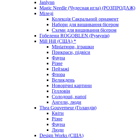
Janlynn
Magic Needle (Чудесная игла) (РОЗПРОДАЖ)
Міледі
Колекція Сакральний орнамент
Набори для вишивання бісером
Схеми для вишивання бісером
Гобелени ROGOBLEN (Румунія)
Mill Hill (США) *
Мініатюри, іграшки
Прикраси, підвіси
Фауна
Різне
Пейзажі
Флора
Великдень
Новорічні картини
Гелловін
Солодощі, напої
Ангели, люди
Thea Gouverneur (Голандія)
Квіти
Різне
Фауна
Люди
Design Works (США)