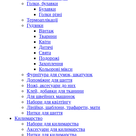
Голки, булавки
Булавки
Голки різні
Термоаплікації
Гудзики
Вінтаж
Тварини
Квіти
Дитячі
Свята
Подорожі
Захоплення
Кольорові мікси
Фурнітура для сумок, шкатулок
Допоміжне для шиття
Ножі, аксесуари до них
Клей, добавки для тканини
Для швейних машинок
Набори для квілтінгу
Лінійки, шаблони, трафарети, мати
Нитки для шиття
Килимарство
Набори для килимарства
Аксесуари для килимарства
Нитки для килимарства