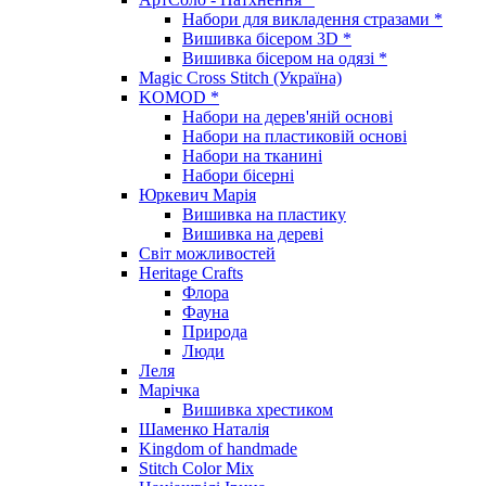
Набори для викладення стразами *
Вишивка бісером 3D *
Вишивка бісером на одязі *
Magic Cross Stitch (Україна)
KOMOD *
Набори на дерев'яній основі
Набори на пластиковій основі
Набори на тканині
Набори бісерні
Юркевич Марія
Вишивка на пластику
Вишивка на дереві
Світ можливостей
Heritage Crafts
Флора
Фауна
Природа
Люди
Леля
Марічка
Вишивка хрестиком
Шаменко Наталія
Kingdom of handmade
Stitch Color Mix