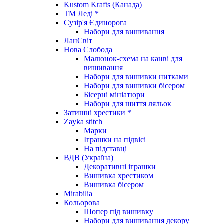
Kustom Krafts (Канада)
ТМ Леді *
Сузір'я Єдинорога
Набори для вишивання
ЛанСвіт
Нова Слобода
Малюнок-схема на канві для
вишивання
Набори для вишивки нитками
Набори для вишивки бісером
Бісерні мініатюри
Набори для шиття ляльок
Затишні хрестики *
Zayka stitch
Марки
Іграшки на підвісі
На підставці
ВДВ (Україна)
Декоративні іграшки
Вишивка хрестиком
Вишивка бісером
Mirabilia
Кольорова
Шопер під вишивку
Набори для вишивання декору