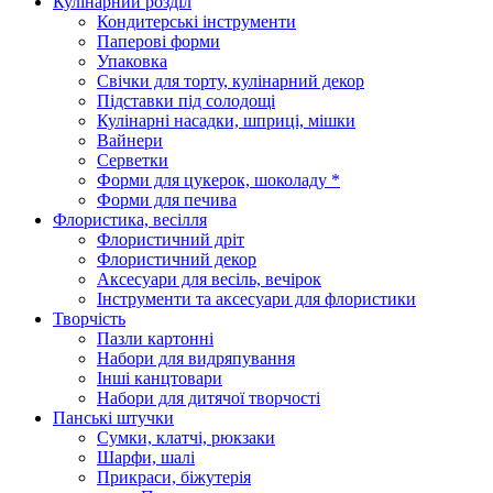
Кулінарний розділ
Кондитерські інструменти
Паперові форми
Упаковка
Свічки для торту, кулінарний декор
Підставки під солодощі
Кулінарні насадки, шприці, мішки
Вайнери
Серветки
Форми для цукерок, шоколаду *
Форми для печива
Флористика, весілля
Флористичний дріт
Флористичний декор
Аксесуари для весіль, вечірок
Інструменти та аксесуари для флористики
Творчість
Пазли картонні
Набори для видряпування
Інші канцтовари
Набори для дитячої творчості
Панські штучки
Сумки, клатчі, рюкзаки
Шарфи, шалі
Прикраси, біжутерія