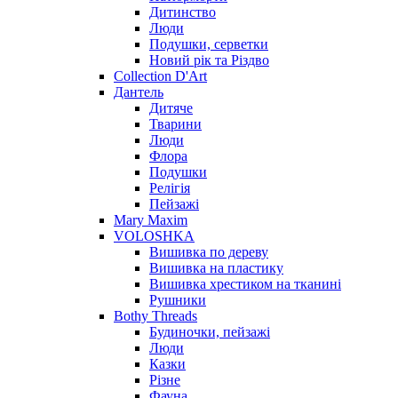
Дитинство
Люди
Подушки, серветки
Новий рік та Різдво
Collection D'Art
Дантель
Дитяче
Тварини
Люди
Флора
Подушки
Релігія
Пейзажі
Mary Maxim
VOLOSHKA
Вишивка по дереву
Вишивка на пластику
Вишивка хрестиком на тканині
Рушники
Bothy Threads
Будиночки, пейзажі
Люди
Казки
Різне
Фауна