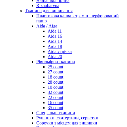
Наніашвілі Ірина
Riznobarvna
Тканина для вишивання
Пластикова канва, страмін, перфорований
папір
Aida / Аіда
Aida 11
Aida 16
Aida 14
Aida 18
Aida-стрічка
Aida 20
Рівномірна тканина
25 count
27 count
18 count
28 count
10 count
32 count
22 count
16 count
35 count
Спеціальні тканини
Рушники, скатертини, серветки
Сорочки з місцем для вишивки