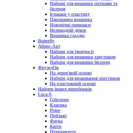
Набори для вишивки нитками та
бісером
Іграшки у пластику
Панорамна вишивка
Новорічні прикраси
Великодній декор
Вишивка гладдю
Butterfly
Абрис-Арт
Набори для творчості
Набори для вишивки хрестиком
Набори для вишивки бісером
ФрузелОк
На дерев'яній основі
Набори для вишивання хрестиком
На пластиковій основі
Набори інших виробників
Luca-S
Гобелени
Класика
Різне
Пейзажі
Фауна
Квіти
Натюрморти