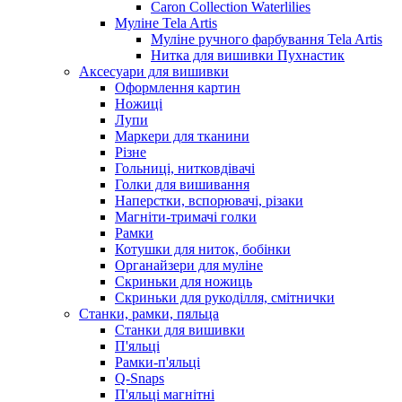
Caron Collection Waterlilies
Муліне Tela Artis
Муліне ручного фарбування Tela Artis
Нитка для вишивки Пухнастик
Аксесуари для вишивки
Оформлення картин
Ножиці
Лупи
Маркери для тканини
Різне
Гольниці, нитковдівачі
Голки для вишивання
Наперстки, вспорювачі, різаки
Магніти-тримачі голки
Рамки
Котушки для ниток, бобінки
Органайзери для муліне
Скриньки для ножиць
Скриньки для рукоділля, смітнички
Станки, рамки, пяльца
Станки для вишивки
П'яльці
Рамки-п'яльці
Q-Snaps
П'яльці магнітні