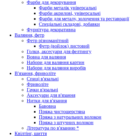
Фарби для декорування
Фарби металік універсальні
Фарби акрилові, універсальні
Фарби для металу, золочення та реставрації
Спеціальні складові, добавки
Фурнітура декоративна
Валяння, фетр
Фетр різноманітний
Фетр (войлок) листовий
Голки, аксесуари для фелтингу
Вовна для валяння
Набори для валяння картин
Набори для валяння виробів
В'язання, фриволіте
Спиці в'язальні
Фриволіте
Гачки в'язальні
Аксесуари для в'язання
Нитки для в'язання
Бавовна
Пряжа чистошерстяна
Пряжа з натуральних волокон
Пряжа з штучних волокон
Література по в'язанню *
Квілтінг, шиття