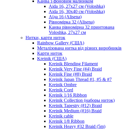
Канва з фоновим малюнком
Aida 16, 27х27 см (Voloshka)
Aida 16, 30х40 см (Voloshka)
Аїда 16 (Alisena)
Рівномірка 32 (Alisena)
Канва рівномірна 32 принтована
Voloshka, 27х27 см
Нитки, карти ниток
Rainbow Gallery (США)
Металізована нитка від різних виробників
Карти ниток
Kreinik (США)
Kreinik Blending Filament
Kreinik Very Fine (#4) Braid
Kreinik Fine (#8) Braid
Kreinik Japan Thread #1, #5 & #7
Kreinik Ombre
Kreinik Cord
Kreinik 1/16 Ribbon
Kreinik Collection (наборы ниток)
Kreinik Tapestry (#12) Braid
Kreinik Medium (#16) Braid
Kreinik cable
Kreinik 1/8 Ribbon
Kreinik Heavy #32 Braid (5m)