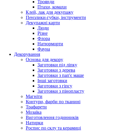
Троянди
Птахи, комахи
Клей, лак для декупажу
Пензлики-губки, інструменти
Декупажні карти
Люди
Різне
Флора
Натюрморти
Фауна
Декорування
Основа для декору
Заготовки під ліпку
Заготовки з дерева
Заготовки з пап'є маше
Інші заготовки
Заготовки з гіпсу
Заготовки з пінопласту
Магніти
Контури, фарби по тканині
Трафарети
Мозаїка
Виготовлення годинників
Натирки
Роспис по склу та керамиці