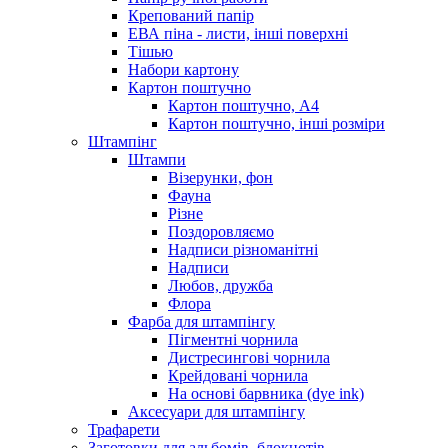
Крепований папір
ЕВА піна - листи, інші поверхні
Тішью
Набори картону
Картон поштучно
Картон поштучно, А4
Картон поштучно, інші розміри
Штампінг
Штампи
Візерунки, фон
Фауна
Різне
Поздоровляємо
Надписи різноманітні
Надписи
Любов, дружба
Флора
Фарба для штампінгу
Пігментні чорнила
Дистресингові чорнила
Крейдовані чорнила
На основі барвника (dye ink)
Аксесуари для штампінгу
Трафарети
Заготовки для альбомів, блокнотів