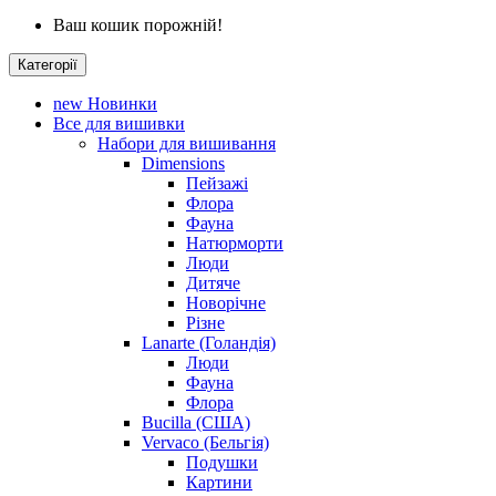
Ваш кошик порожній!
Категорії
new
Новинки
Все для вишивки
Набори для вишивання
Dimensions
Пейзажі
Флора
Фауна
Натюрморти
Люди
Дитяче
Новорічне
Різне
Lanarte (Голандія)
Люди
Фауна
Флора
Bucilla (США)
Vervaco (Бельгія)
Подушки
Картини