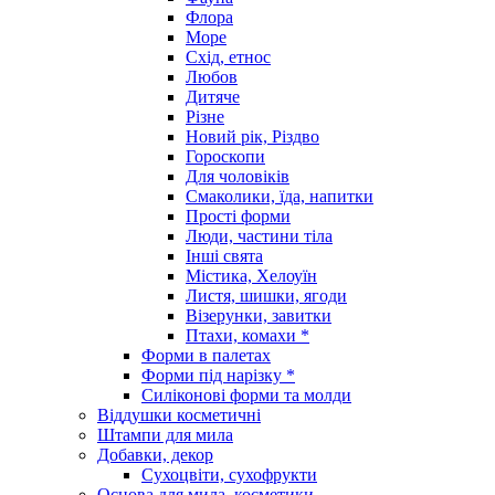
Флора
Море
Схід, етнос
Любов
Дитяче
Різне
Новий рік, Різдво
Гороскопи
Для чоловіків
Смаколики, їда, напитки
Прості форми
Люди, частини тіла
Інші свята
Містика, Хелоуїн
Листя, шишки, ягоди
Візерунки, завитки
Птахи, комахи *
Форми в палетах
Форми під нарізку *
Силіконові форми та молди
Віддушки косметичні
Штампи для мила
Добавки, декор
Сухоцвіти, сухофрукти
Основа для мила, косметики