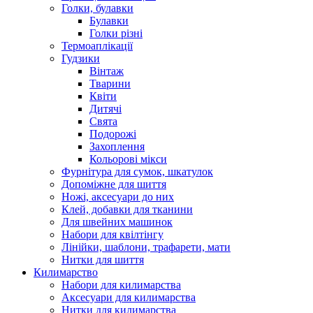
Голки, булавки
Булавки
Голки різні
Термоаплікації
Гудзики
Вінтаж
Тварини
Квіти
Дитячі
Свята
Подорожі
Захоплення
Кольорові мікси
Фурнітура для сумок, шкатулок
Допоміжне для шиття
Ножі, аксесуари до них
Клей, добавки для тканини
Для швейних машинок
Набори для квілтінгу
Лінійки, шаблони, трафарети, мати
Нитки для шиття
Килимарство
Набори для килимарства
Аксесуари для килимарства
Нитки для килимарства