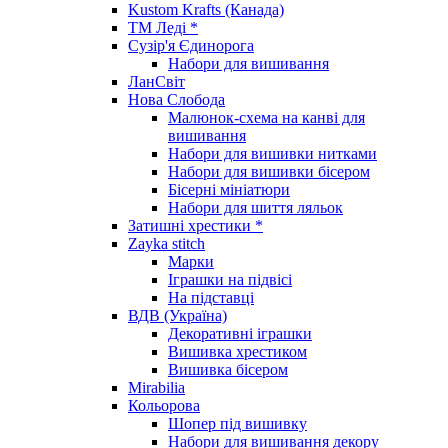
Kustom Krafts (Канада)
ТМ Леді *
Сузір'я Єдинорога
Набори для вишивання
ЛанСвіт
Нова Слобода
Малюнок-схема на канві для
вишивання
Набори для вишивки нитками
Набори для вишивки бісером
Бісерні мініатюри
Набори для шиття ляльок
Затишні хрестики *
Zayka stitch
Марки
Іграшки на підвісі
На підставці
ВДВ (Україна)
Декоративні іграшки
Вишивка хрестиком
Вишивка бісером
Mirabilia
Кольорова
Шопер під вишивку
Набори для вишивання декору