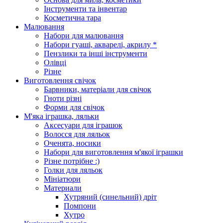
Інструменти та інвентар
Косметична тара
Малювання
Набори для малювання
Набори гуаші, акварелі, акрилу *
Пензлики та інші інструменти
Олівці
Різне
Виготовлення свічок
Барвники, матеріали для свічок
Гноти різні
Форми для свічок
М'яка іграшка, ляльки
Аксесуари для іграшок
Волосся для ляльок
Оченята, носики
Набори для виготовлення м'якої іграшки
Різне потрібне :)
Голки для ляльок
Мініатюри
Материали
Хутряний (синельний) дріт
Помпони
Хутро