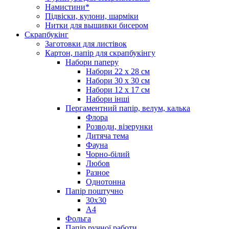
Намистини*
Підвіски, кулони, шарміки
Нитки для вышивки бисером
Скрапбукінг
Заготовки для листівок
Картон, папір для скрапбукінгу
Набори паперу
Набори 22 х 28 см
Набори 30 х 30 см
Набори 12 х 17 см
Набори інші
Пергаментний папір, велум, калька
Флора
Розводи, візерунки
Дитяча тема
Фауна
Чорно-білий
Любов
Разное
Однотонна
Папір поштучно
30х30
А4
Фольга
Папір ручної работи