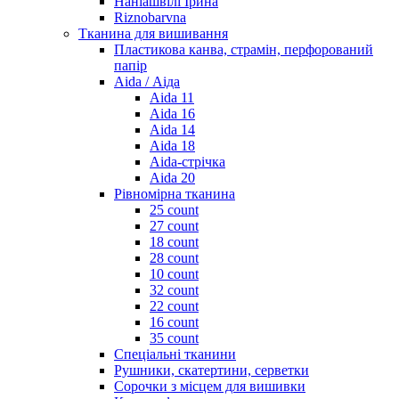
Наніашвілі Ірина
Riznobarvna
Тканина для вишивання
Пластикова канва, страмін, перфорований
папір
Aida / Аіда
Aida 11
Aida 16
Aida 14
Aida 18
Aida-стрічка
Aida 20
Рівномірна тканина
25 count
27 count
18 count
28 count
10 count
32 count
22 count
16 count
35 count
Спеціальні тканини
Рушники, скатертини, серветки
Сорочки з місцем для вишивки