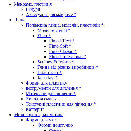
Макраме, плетіння
Шнури
Аксесуари для макраме *
Ліпка
Полімерна глина, моделін, пластилін *
Моделін Cernit *
Fimo *
Fimo Effect *
Fimo Soft *
Fimo Classic *
Fimo Professional *
Sculpey Polyform *
Глина від різних виробників *
Пластилін *
Jam clay *
Форми для пластику
Інструменти для ліплення *
Матеріали для ліплення*
Холодна емаль
Текстурні пластини для ліплення *
Каттери*
Миловаріння, косметика
Форми для мила
Форми поштучно
Фауна