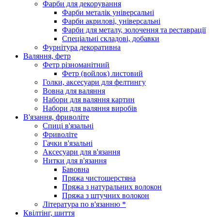
Фарби для декорування
Фарби металік універсальні
Фарби акрилові, універсальні
Фарби для металу, золочення та реставрації
Спеціальні складові, добавки
Фурнітура декоративна
Валяння, фетр
Фетр різноманітний
Фетр (войлок) листовий
Голки, аксесуари для фелтингу
Вовна для валяння
Набори для валяння картин
Набори для валяння виробів
В'язання, фриволіте
Спиці в'язальні
Фриволіте
Гачки в'язальні
Аксесуари для в'язання
Нитки для в'язання
Бавовна
Пряжа чистошерстяна
Пряжа з натуральних волокон
Пряжа з штучних волокон
Література по в'язанню *
Квілтінг, шиття