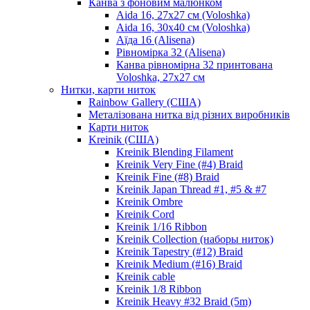
Канва з фоновим малюнком
Aida 16, 27х27 см (Voloshka)
Aida 16, 30х40 см (Voloshka)
Аїда 16 (Alisena)
Рівномірка 32 (Alisena)
Канва рівномірна 32 принтована
Voloshka, 27х27 см
Нитки, карти ниток
Rainbow Gallery (США)
Металізована нитка від різних виробників
Карти ниток
Kreinik (США)
Kreinik Blending Filament
Kreinik Very Fine (#4) Braid
Kreinik Fine (#8) Braid
Kreinik Japan Thread #1, #5 & #7
Kreinik Ombre
Kreinik Cord
Kreinik 1/16 Ribbon
Kreinik Collection (наборы ниток)
Kreinik Tapestry (#12) Braid
Kreinik Medium (#16) Braid
Kreinik cable
Kreinik 1/8 Ribbon
Kreinik Heavy #32 Braid (5m)