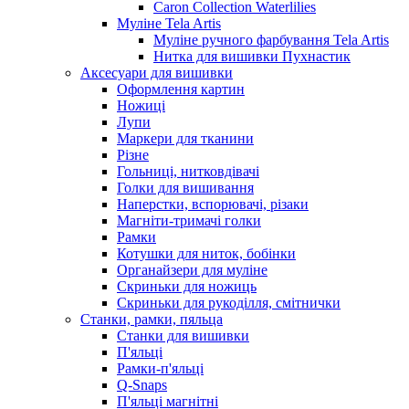
Caron Collection Waterlilies
Муліне Tela Artis
Муліне ручного фарбування Tela Artis
Нитка для вишивки Пухнастик
Аксесуари для вишивки
Оформлення картин
Ножиці
Лупи
Маркери для тканини
Різне
Гольниці, нитковдівачі
Голки для вишивання
Наперстки, вспорювачі, різаки
Магніти-тримачі голки
Рамки
Котушки для ниток, бобінки
Органайзери для муліне
Скриньки для ножиць
Скриньки для рукоділля, смітнички
Станки, рамки, пяльца
Станки для вишивки
П'яльці
Рамки-п'яльці
Q-Snaps
П'яльці магнітні