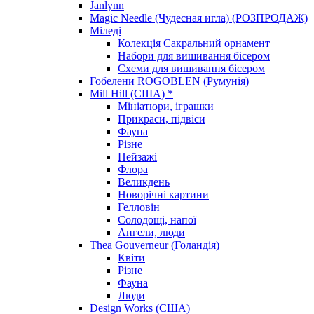
Janlynn
Magic Needle (Чудесная игла) (РОЗПРОДАЖ)
Міледі
Колекція Сакральний орнамент
Набори для вишивання бісером
Схеми для вишивання бісером
Гобелени ROGOBLEN (Румунія)
Mill Hill (США) *
Мініатюри, іграшки
Прикраси, підвіси
Фауна
Різне
Пейзажі
Флора
Великдень
Новорічні картини
Гелловін
Солодощі, напої
Ангели, люди
Thea Gouverneur (Голандія)
Квіти
Різне
Фауна
Люди
Design Works (США)