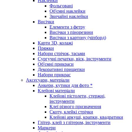
Наклейки
Фольговані
Об'ємні наклейки
Звичайні наклейки
Висічки
Елементи з фетру
Висічки з пінорезини
Висічки з картону (чіпборд)
Карти 3D, колажі
Пряжки
Набори стрічок, тасьми
Сургучні печатки, віск, інструменти
Об'ємні прикраси
Декоративні прищепки
Набори прикрас
Аксесуари, матеріали
Анкери, кутики для фото *
Клейові матеріали
Клейові пістолети, стержні,
інструменти
Клеї різного призначення
Скотч, клейкі стрічки
Клейові аркуші, крапки, квадратики
Глітер, клей з глітером, інструменти
Маркери