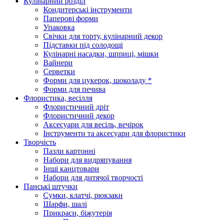
Кулінарний розділ
Кондитерські інструменти
Паперові форми
Упаковка
Свічки для торту, кулінарний декор
Підставки під солодощі
Кулінарні насадки, шприці, мішки
Вайнери
Серветки
Форми для цукерок, шоколаду *
Форми для печива
Флористика, весілля
Флористичний дріт
Флористичний декор
Аксесуари для весіль, вечірок
Інструменти та аксесуари для флористики
Творчість
Пазли картонні
Набори для видряпування
Інші канцтовари
Набори для дитячої творчості
Панські штучки
Сумки, клатчі, рюкзаки
Шарфи, шалі
Прикраси, біжутерія