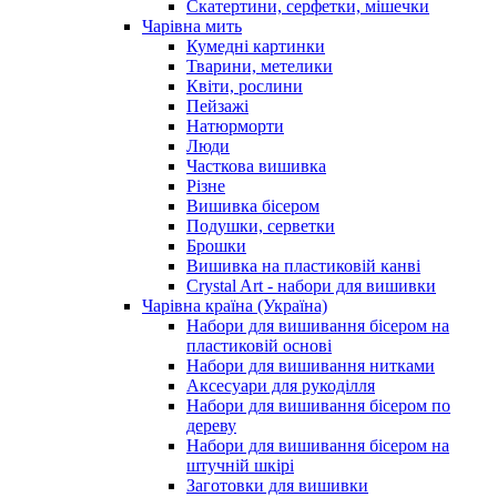
Скатертини, серфетки, мішечки
Чарiвна мить
Кумедні картинки
Тварини, метелики
Квіти, рослини
Пейзажі
Натюрморти
Люди
Часткова вишивка
Різне
Вишивка бісером
Подушки, серветки
Брошки
Вишивка на пластиковій канві
Crystal Art - набори для вишивки
Чарівна країна (Україна)
Набори для вишивання бісером на
пластиковій основі
Набори для вишивання нитками
Аксесуари для рукоділля
Набори для вишивання бісером по
дереву
Набори для вишивання бісером на
штучній шкірі
Заготовки для вишивки