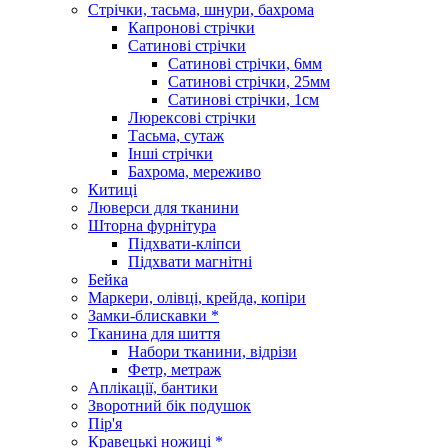
Стрічки, тасьма, шнури, бахрома
Капронові стрічки
Сатинові стрічки
Сатинові стрічки, 6мм
Сатинові стрічки, 25мм
Сатинові стрічки, 1см
Люрексові стрічки
Тасьма, сутаж
Інші стрічки
Бахрома, мереживо
Китиці
Люверси для тканини
Шторна фурнітура
Підхвати-кліпси
Підхвати магнітні
Бейка
Маркери, олівці, крейда, копіри
Замки-блискавки *
Тканина для шиття
Набори тканини, відрізи
Фетр, метраж
Аплікації, бантики
Зворотний бік подушок
Пір'я
Кравецькі ножиці *