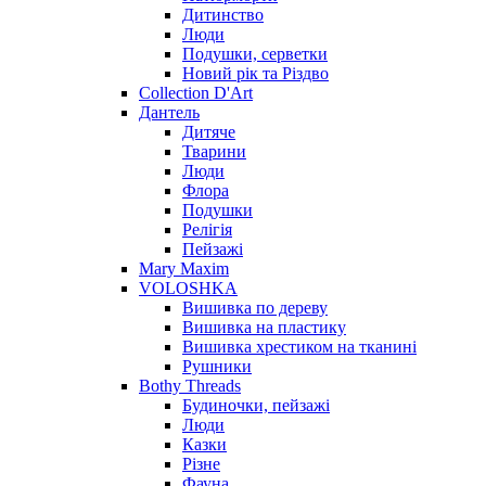
Дитинство
Люди
Подушки, серветки
Новий рік та Різдво
Collection D'Art
Дантель
Дитяче
Тварини
Люди
Флора
Подушки
Релігія
Пейзажі
Mary Maxim
VOLOSHKA
Вишивка по дереву
Вишивка на пластику
Вишивка хрестиком на тканині
Рушники
Bothy Threads
Будиночки, пейзажі
Люди
Казки
Різне
Фауна