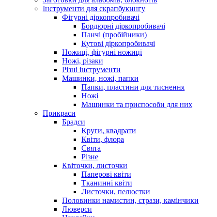
Інструменти для скрапбукингу
Фігурні діркопробивачі
Бордюрні діркопробивачі
Панчі (пробійники)
Кутові діркопробивачі
Ножиці, фігурні ножиці
Ножі, різаки
Різні інструменти
Машинки, ножі, папки
Папки, пластини для тиснення
Ножі
Машинки та приспособи для них
Прикраси
Брадси
Круги, квадрати
Квіти, флора
Свята
Різне
Квіточки, листочки
Паперові квіти
Тканинні квіти
Листочки, пелюстки
Половинки намистин, стрази, камінчики
Люверси