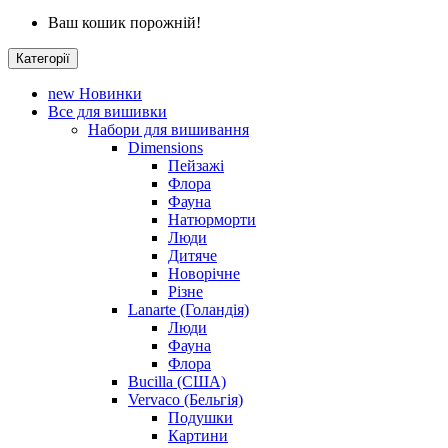
Ваш кошик порожній!
Категорії
new
Новинки
Все для вишивки
Набори для вишивання
Dimensions
Пейзажі
Флора
Фауна
Натюрморти
Люди
Дитяче
Новорічне
Різне
Lanarte (Голандія)
Люди
Фауна
Флора
Bucilla (США)
Vervaco (Бельгія)
Подушки
Картини