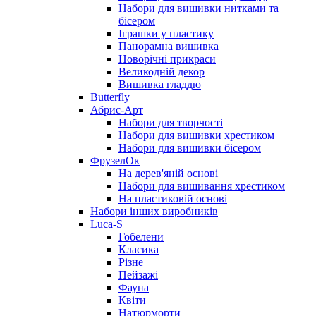
Набори для вишивки нитками та
бісером
Іграшки у пластику
Панорамна вишивка
Новорічні прикраси
Великодній декор
Вишивка гладдю
Butterfly
Абрис-Арт
Набори для творчості
Набори для вишивки хрестиком
Набори для вишивки бісером
ФрузелОк
На дерев'яній основі
Набори для вишивання хрестиком
На пластиковій основі
Набори інших виробників
Luca-S
Гобелени
Класика
Різне
Пейзажі
Фауна
Квіти
Натюрморти