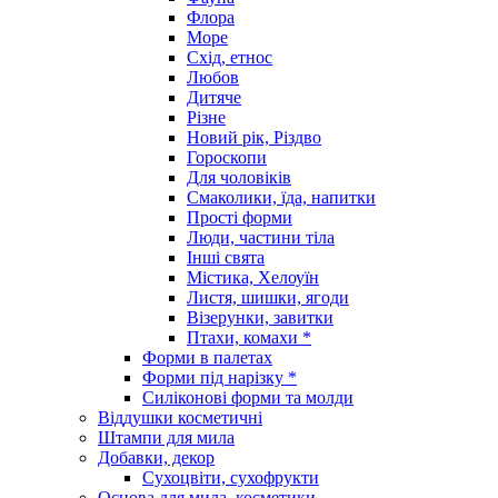
Флора
Море
Схід, етнос
Любов
Дитяче
Різне
Новий рік, Різдво
Гороскопи
Для чоловіків
Смаколики, їда, напитки
Прості форми
Люди, частини тіла
Інші свята
Містика, Хелоуїн
Листя, шишки, ягоди
Візерунки, завитки
Птахи, комахи *
Форми в палетах
Форми під нарізку *
Силіконові форми та молди
Віддушки косметичні
Штампи для мила
Добавки, декор
Сухоцвіти, сухофрукти
Основа для мила, косметики