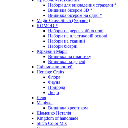
Набори для викладення стразами *
Вишивка бісером 3D *
Вишивка бісером на одязі *
Magic Cross Stitch (Україна)
KOMOD *
Набори на дерев'яній основі
Набори на пластиковій основі
Набори на тканині
Набори бісерні
Юркевич Марія
Вишивка на пластику
Вишивка на дереві
Світ можливостей
Heritage Crafts
Флора
Фауна
Природа
Люди
Леля
Марічка
Вишивка хрестиком
Шаменко Наталія
Kingdom of handmade
Stitch Color Mix