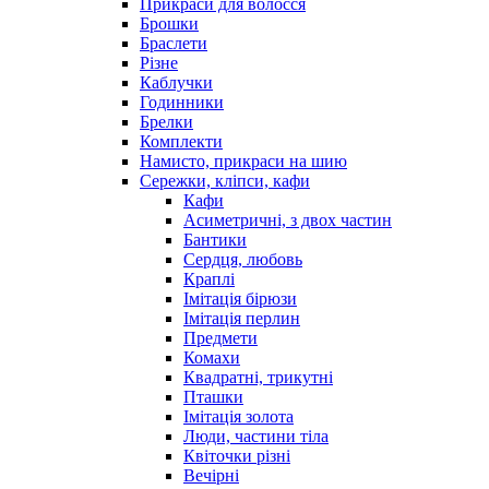
Прикраси для волосся
Брошки
Браслети
Різне
Каблучки
Годинники
Брелки
Комплекти
Намисто, прикраси на шию
Сережки, кліпси, кафи
Кафи
Асиметричні, з двох частин
Бантики
Сердця, любовь
Краплі
Імітація бірюзи
Імітація перлин
Предмети
Комахи
Квадратні, трикутні
Пташки
Імітація золота
Люди, частини тіла
Квіточки різні
Вечірні