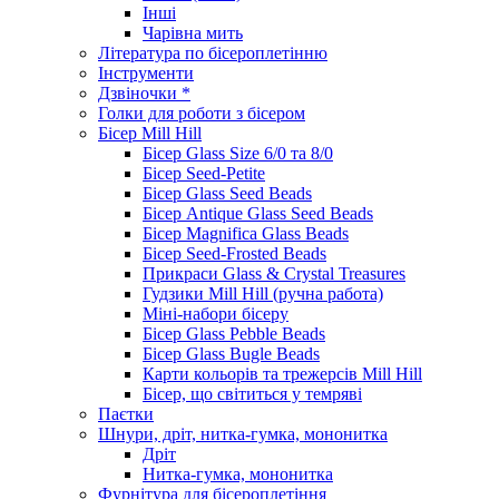
Інші
Чарівна мить
Література по бісероплетінню
Інструменти
Дзвіночки *
Голки для роботи з бісером
Бісер Mill Hill
Бісер Glass Size 6/0 та 8/0
Бісер Seed-Petite
Бісер Glass Seed Beads
Бісер Antique Glass Seed Beads
Бісер Magnifica Glass Beads
Бісер Seed-Frosted Beads
Прикраси Glass & Crystal Treasures
Гудзики Mill Hill (ручна работа)
Міні-набори бісеру
Бісер Glass Pebble Beads
Бісер Glass Bugle Beads
Карти кольорів та трежерсів Mill Hill
Бісер, що світиться у темряві
Паєтки
Шнури, дріт, нитка-гумка, мононитка
Дріт
Нитка-гумка, мононитка
Фурнітура для бісероплетіння