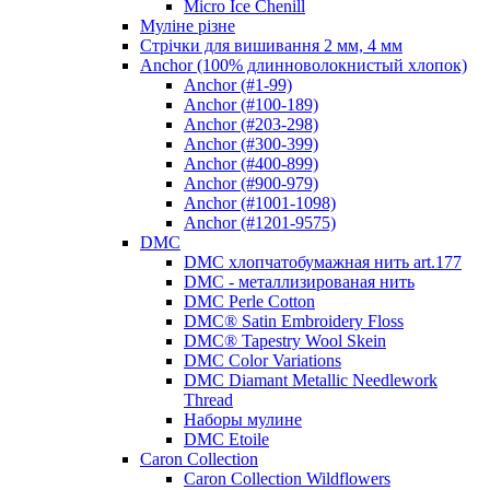
Micro Ice Chenill
Муліне різне
Стрічки для вишивання 2 мм, 4 мм
Anchor (100% длинноволокнистый хлопок)
Anchor (#1-99)
Anchor (#100-189)
Anchor (#203-298)
Anchor (#300-399)
Anchor (#400-899)
Anchor (#900-979)
Anchor (#1001-1098)
Anchor (#1201-9575)
DMC
DMC хлопчатобумажная нить art.177
DMC - металлизированая нить
DMC Perle Cotton
DMC® Satin Embroidery Floss
DMC® Tapestry Wool Skein
DMC Color Variations
DMC Diamant Metallic Needlework
Thread
Наборы мулине
DMC Etoile
Caron Collection
Caron Collection Wildflowers