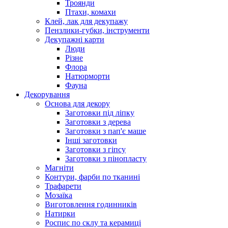
Троянди
Птахи, комахи
Клей, лак для декупажу
Пензлики-губки, інструменти
Декупажні карти
Люди
Різне
Флора
Натюрморти
Фауна
Декорування
Основа для декору
Заготовки під ліпку
Заготовки з дерева
Заготовки з пап'є маше
Інші заготовки
Заготовки з гіпсу
Заготовки з пінопласту
Магніти
Контури, фарби по тканині
Трафарети
Мозаїка
Виготовлення годинників
Натирки
Роспис по склу та керамиці