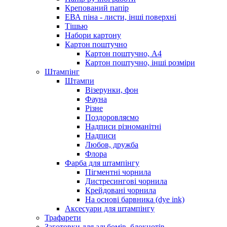
Крепований папір
ЕВА піна - листи, інші поверхні
Тішью
Набори картону
Картон поштучно
Картон поштучно, А4
Картон поштучно, інші розміри
Штампінг
Штампи
Візерунки, фон
Фауна
Різне
Поздоровляємо
Надписи різноманітні
Надписи
Любов, дружба
Флора
Фарба для штампінгу
Пігментні чорнила
Дистресингові чорнила
Крейдовані чорнила
На основі барвника (dye ink)
Аксесуари для штампінгу
Трафарети
Заготовки для альбомів, блокнотів