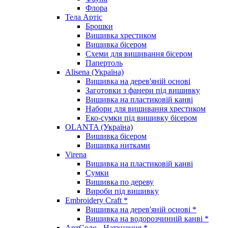
Флора
Тела Артіс
Брошки
Вишивка хрестиком
Вишивка бісером
Схеми для вишивання бісером
Папертоль
Alisena (Україна)
Вишивка на дерев'яній основі
Заготовки з фанери під вишивку
Вишивка на пластиковій канві
Набори для вишивання хрестиком
Еко-сумки під вишивку бісером
OLANTA (Україна)
Вишивка бісером
Вишивка нитками
Virena
Вишивка на пластиковій канві
Сумки
Вишивка по дереву
Вироби під вишивку
Embroidery Craft *
Вишивка на дерев'яній основі *
Вишивка на водорозчинній канві *
АртСоло - Натхнення *