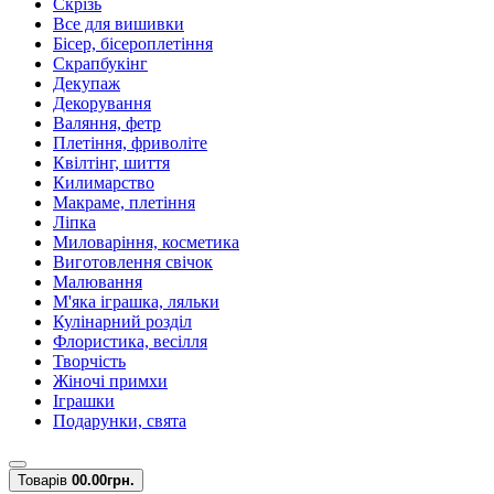
Скрізь
Все для вишивки
Бісер, бісероплетіння
Скрапбукінг
Декупаж
Декорування
Валяння, фетр
Плетіння, фриволіте
Квілтінг, шиття
Килимарство
Макраме, плетіння
Ліпка
Миловаріння, косметика
Виготовлення свічок
Малювання
М'яка іграшка, ляльки
Кулінарний розділ
Флористика, весілля
Творчість
Жіночі примхи
Іграшки
Подарунки, свята
Товарів
0
0.00грн.