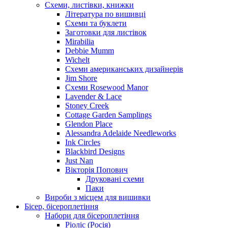
Схеми, листівки, книжки
Література по вишивці
Схеми та буклети
Заготовки для листівок
Mirabilia
Debbie Mumm
Wichelt
Схеми американських дизайнерів
Jim Shore
Cхеми Rosewood Manor
Lavender & Lace
Stoney Creek
Cottage Garden Samplings
Glendon Place
Alessandra Adelaide Needleworks
Ink Circles
Blackbird Designs
Just Nan
Вікторія Попович
Друковані схеми
Паки
Вироби з місцем для вишивки
Бісер, бісероплетіння
Набори для бісероплетіння
Ріоліс (Росія)