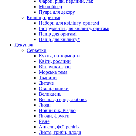
Фарби, рідкі перлини, лак
Мікробісер
Пудра для декору
Квілінг, оригамі
Набори для квілінгу, оригамі
Інструменти для квілінгу, оригамі
Папір для оригамі
Папір для квілінгу*
Декупаж
Серветки
Кухня, натюрморти
Квіти, рослини
Візерунки, фон
Морська тема
Тварини
Дитяче
Овочі, оливки
Великдень
Весілля, серця, любовь
Люди
Новий рік, Різдво
Ягоди, фрукти
Різне
Ангели, феї, релігія
Листя, гриби, плоди