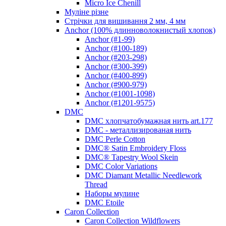
Micro Ice Chenill
Муліне різне
Стрічки для вишивання 2 мм, 4 мм
Anchor (100% длинноволокнистый хлопок)
Anchor (#1-99)
Anchor (#100-189)
Anchor (#203-298)
Anchor (#300-399)
Anchor (#400-899)
Anchor (#900-979)
Anchor (#1001-1098)
Anchor (#1201-9575)
DMC
DMC хлопчатобумажная нить art.177
DMC - металлизированая нить
DMC Perle Cotton
DMC® Satin Embroidery Floss
DMC® Tapestry Wool Skein
DMC Color Variations
DMC Diamant Metallic Needlework
Thread
Наборы мулине
DMC Etoile
Caron Collection
Caron Collection Wildflowers