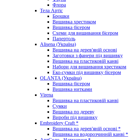
Флора
Тела Артіс
Брошки
Вишивка хрестиком
Вишивка бісером
Схеми для вишивання бісером
Папертоль
Alisena (Україна)
Вишивка на дерев'яній основі
Заготовки з фанери під вишивку
Вишивка на пластиковій канві
Набори для вишивання хрестиком
Еко-сумки під вишивку бісером
OLANTA (Україна)
Вишивка бісером
Вишивка нитками
Virena
Вишивка на пластиковій канві
Сумки
Вишивка по дереву
Вироби під вишивку
Embroidery Craft *
Вишивка на дерев'яній основі *
Вишивка на водорозчинній канві *
АртСоло - Натхнення *