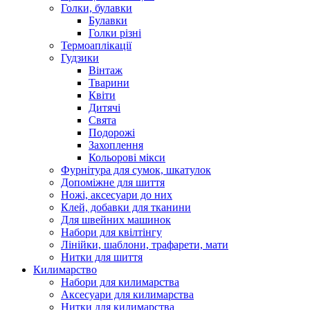
Голки, булавки
Булавки
Голки різні
Термоаплікації
Гудзики
Вінтаж
Тварини
Квіти
Дитячі
Свята
Подорожі
Захоплення
Кольорові мікси
Фурнітура для сумок, шкатулок
Допоміжне для шиття
Ножі, аксесуари до них
Клей, добавки для тканини
Для швейних машинок
Набори для квілтінгу
Лінійки, шаблони, трафарети, мати
Нитки для шиття
Килимарство
Набори для килимарства
Аксесуари для килимарства
Нитки для килимарства