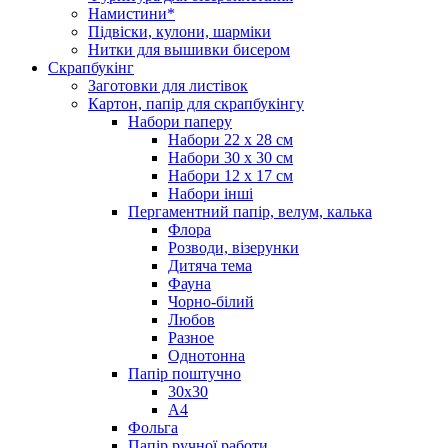
Намистини*
Підвіски, кулони, шарміки
Нитки для вышивки бисером
Скрапбукінг
Заготовки для листівок
Картон, папір для скрапбукінгу
Набори паперу
Набори 22 х 28 см
Набори 30 х 30 см
Набори 12 х 17 см
Набори інші
Пергаментний папір, велум, калька
Флора
Розводи, візерунки
Дитяча тема
Фауна
Чорно-білий
Любов
Разное
Однотонна
Папір поштучно
30х30
А4
Фольга
Папір ручної работи