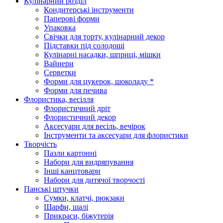
Кулінарний розділ
Кондитерські інструменти
Паперові форми
Упаковка
Свічки для торту, кулінарний декор
Підставки під солодощі
Кулінарні насадки, шприці, мішки
Вайнери
Серветки
Форми для цукерок, шоколаду *
Форми для печива
Флористика, весілля
Флористичний дріт
Флористичний декор
Аксесуари для весіль, вечірок
Інструменти та аксесуари для флористики
Творчість
Пазли картонні
Набори для видряпування
Інші канцтовари
Набори для дитячої творчості
Панські штучки
Сумки, клатчі, рюкзаки
Шарфи, шалі
Прикраси, біжутерія