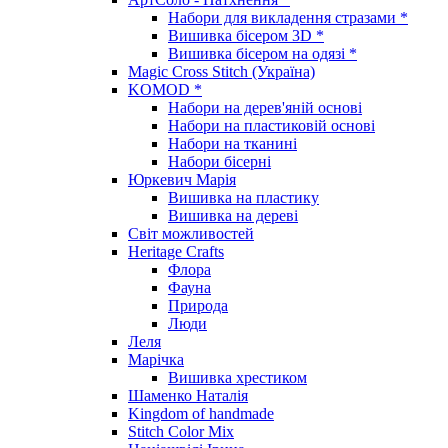
Набори для викладення стразами *
Вишивка бісером 3D *
Вишивка бісером на одязі *
Magic Cross Stitch (Україна)
KOMOD *
Набори на дерев'яній основі
Набори на пластиковій основі
Набори на тканині
Набори бісерні
Юркевич Марія
Вишивка на пластику
Вишивка на дереві
Світ можливостей
Heritage Crafts
Флора
Фауна
Природа
Люди
Леля
Марічка
Вишивка хрестиком
Шаменко Наталія
Kingdom of handmade
Stitch Color Mix