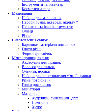
Інструменти та інвентар
Косметична тара
Малювання
Набори для малювання
Набори гуаші, акварелі, акрилу *
Пензлики та інші інструменти
Олівці
Різне
Виготовлення свічок
Барвники, матеріали для свічок
Гноти різні
Форми для свічок
М'яка іграшка, ляльки
Аксесуари для іграшок
Волосся для ляльок
Оченята, носики
Набори для виготовлення м'якої іграшки
Різне потрібне :)
Голки для ляльок
Мініатюри
Материали
Хутряний (синельний) дріт
Помпони
Хутро