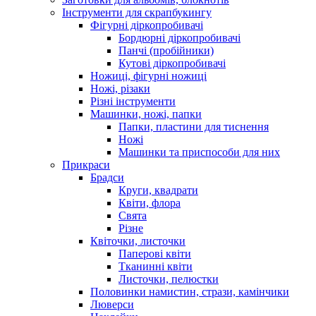
Інструменти для скрапбукингу
Фігурні діркопробивачі
Бордюрні діркопробивачі
Панчі (пробійники)
Кутові діркопробивачі
Ножиці, фігурні ножиці
Ножі, різаки
Різні інструменти
Машинки, ножі, папки
Папки, пластини для тиснення
Ножі
Машинки та приспособи для них
Прикраси
Брадси
Круги, квадрати
Квіти, флора
Свята
Різне
Квіточки, листочки
Паперові квіти
Тканинні квіти
Листочки, пелюстки
Половинки намистин, стрази, камінчики
Люверси