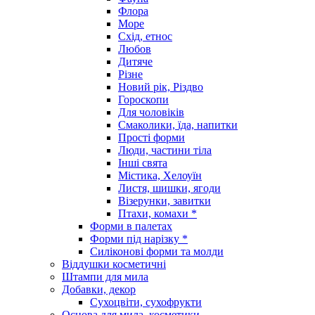
Флора
Море
Схід, етнос
Любов
Дитяче
Різне
Новий рік, Різдво
Гороскопи
Для чоловіків
Смаколики, їда, напитки
Прості форми
Люди, частини тіла
Інші свята
Містика, Хелоуїн
Листя, шишки, ягоди
Візерунки, завитки
Птахи, комахи *
Форми в палетах
Форми під нарізку *
Силіконові форми та молди
Віддушки косметичні
Штампи для мила
Добавки, декор
Сухоцвіти, сухофрукти
Основа для мила, косметики