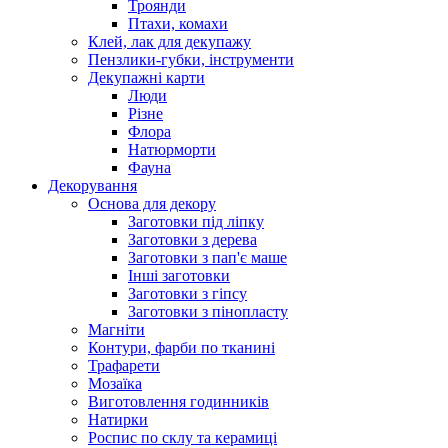
Троянди
Птахи, комахи
Клей, лак для декупажу
Пензлики-губки, інструменти
Декупажні карти
Люди
Різне
Флора
Натюрморти
Фауна
Декорування
Основа для декору
Заготовки під ліпку
Заготовки з дерева
Заготовки з пап'є маше
Інші заготовки
Заготовки з гіпсу
Заготовки з пінопласту
Магніти
Контури, фарби по тканині
Трафарети
Мозаїка
Виготовлення годинників
Натирки
Роспис по склу та керамиці