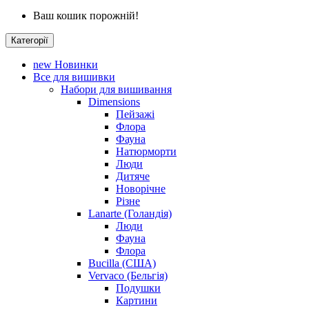
Ваш кошик порожній!
Категорії
new
Новинки
Все для вишивки
Набори для вишивання
Dimensions
Пейзажі
Флора
Фауна
Натюрморти
Люди
Дитяче
Новорічне
Різне
Lanarte (Голандія)
Люди
Фауна
Флора
Bucilla (США)
Vervaco (Бельгія)
Подушки
Картини