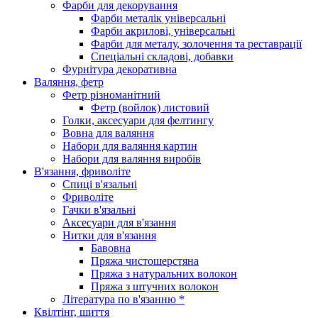
Фарби для декорування
Фарби металік універсальні
Фарби акрилові, універсальні
Фарби для металу, золочення та реставрації
Спеціальні складові, добавки
Фурнітура декоративна
Валяння, фетр
Фетр різноманітний
Фетр (войлок) листовий
Голки, аксесуари для фелтингу
Вовна для валяння
Набори для валяння картин
Набори для валяння виробів
В'язання, фриволіте
Спиці в'язальні
Фриволіте
Гачки в'язальні
Аксесуари для в'язання
Нитки для в'язання
Бавовна
Пряжа чистошерстяна
Пряжа з натуральних волокон
Пряжа з штучних волокон
Література по в'язанню *
Квілтінг, шиття