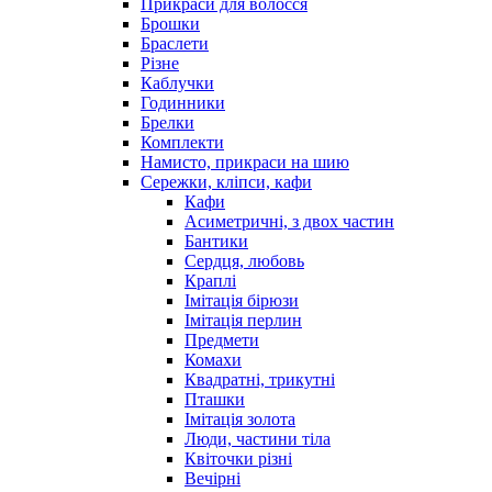
Прикраси для волосся
Брошки
Браслети
Різне
Каблучки
Годинники
Брелки
Комплекти
Намисто, прикраси на шию
Сережки, кліпси, кафи
Кафи
Асиметричні, з двох частин
Бантики
Сердця, любовь
Краплі
Імітація бірюзи
Імітація перлин
Предмети
Комахи
Квадратні, трикутні
Пташки
Імітація золота
Люди, частини тіла
Квіточки різні
Вечірні