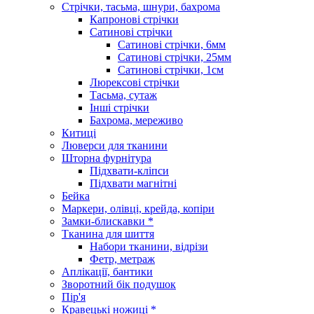
Стрічки, тасьма, шнури, бахрома
Капронові стрічки
Сатинові стрічки
Сатинові стрічки, 6мм
Сатинові стрічки, 25мм
Сатинові стрічки, 1см
Люрексові стрічки
Тасьма, сутаж
Інші стрічки
Бахрома, мереживо
Китиці
Люверси для тканини
Шторна фурнітура
Підхвати-кліпси
Підхвати магнітні
Бейка
Маркери, олівці, крейда, копіри
Замки-блискавки *
Тканина для шиття
Набори тканини, відрізи
Фетр, метраж
Аплікації, бантики
Зворотний бік подушок
Пір'я
Кравецькі ножиці *