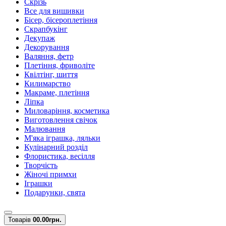
Скрізь
Все для вишивки
Бісер, бісероплетіння
Скрапбукінг
Декупаж
Декорування
Валяння, фетр
Плетіння, фриволіте
Квілтінг, шиття
Килимарство
Макраме, плетіння
Ліпка
Миловаріння, косметика
Виготовлення свічок
Малювання
М'яка іграшка, ляльки
Кулінарний розділ
Флористика, весілля
Творчість
Жіночі примхи
Іграшки
Подарунки, свята
Товарів
0
0.00грн.