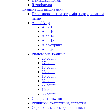
Наніашвілі Ірина
Riznobarvna
Тканина для вишивання
Пластикова канва, страмін, перфорований
папір
Aida / Аіда
Aida 11
Aida 16
Aida 14
Aida 18
Aida-стрічка
Aida 20
Рівномірна тканина
25 count
27 count
18 count
28 count
10 count
32 count
22 count
16 count
35 count
Спеціальні тканини
Рушники, скатертини, серветки
Сорочки з місцем для вишивки