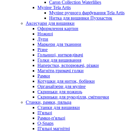
Caron Collection Waterlilies
Муліне Tela Artis
Муліне ручного фарбування Tela Artis
Нитка для вишивки Пухнастик
Аксесуари для вишивки
Оформлення картин
Ножиці
Лупи
Маркери для тканини
Різне
Гольниці, нитковдівачі
Голки для вишивання
Наперстки, вспорювачі, різаки
Магніти-тримачі голки
Рамки
Котушки для ниток, бобінки
Органайзери для муліне
Скриньки для ножиць
Скриньки для рукоділля, смітнички
Станки, рамки, пяльца
Станки для вишивки
П'яльці
Рамки-п'яльці
Q-Snaps
П'яльці магнітні