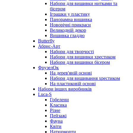
Набори для вишивки нитками та
бісером
Іграшки у пластику
Панорамна вишивка
Новорічні прикраси
Великодній декор
Вишивка гладдю
Butterfly
Абрис-Арт
Набори для творчості
Набори для вишивки хрестиком
Набори для вишивки бісером
ФрузелОк
На дерев'яній основі
Набори для вишивання хрестиком
На пластиковій основі
Набори інших виробників
Luca-S
Гобелени
Класика
Різне
Пейзажі
Фауна
Квіти
Натюрморти