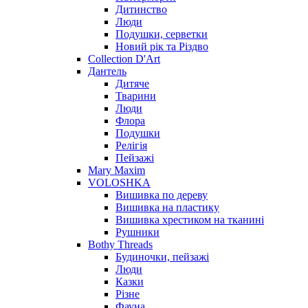
Дитинство
Люди
Подушки, серветки
Новий рік та Різдво
Collection D'Art
Дантель
Дитяче
Тварини
Люди
Флора
Подушки
Релігія
Пейзажі
Mary Maxim
VOLOSHKA
Вишивка по дереву
Вишивка на пластику
Вишивка хрестиком на тканині
Рушники
Bothy Threads
Будиночки, пейзажі
Люди
Казки
Різне
Фауна