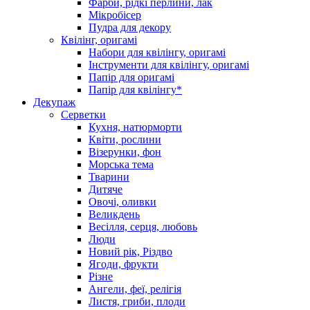
Фарби, рідкі перлини, лак
Мікробісер
Пудра для декору
Квілінг, оригамі
Набори для квілінгу, оригамі
Інструменти для квілінгу, оригамі
Папір для оригамі
Папір для квілінгу*
Декупаж
Серветки
Кухня, натюрморти
Квіти, рослини
Візерунки, фон
Морська тема
Тварини
Дитяче
Овочі, оливки
Великдень
Весілля, серця, любовь
Люди
Новий рік, Різдво
Ягоди, фрукти
Різне
Ангели, феї, релігія
Листя, гриби, плоди