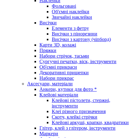
Наклейки
Фольговані
Об'ємні наклейки
Звичайні наклейки
Висічки
Елементи з фетру
Висічки з пінорезини
Висічки з картону (чіпборд)
Карти 3D, колажі
Пряжки
Набори стрічок, тасьми
Сургучні печатки, віск, інструменти
Об'ємні прикраси
Декоративні прищепки
Набори прикрас
Аксесуари, матеріали
Анкери, кутики для фото *
Клейові матеріали
Клейові пістолети, стержні,
інструменти
Клеї різного призначення
Скотч, клейкі стрічки
Клейові аркуші, крапки, квадратики
Глітер, клей з глітером, інструменти
Маркери