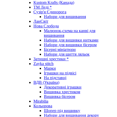
Kustom Krafts (Канада)
ТМ Леді *
Сузір'я Єдинорога
Набори для вишивання
ЛанСвіт
Нова Слобода
Малюнок-схема на канві для
вишивання
Набори для вишивки нитками
Набори для вишивки бісером
Бісерні мініатюри
Набори для шиття ляльок
Затишні хрестики *
Zayka stitch
Марки
Іграшки на підвісі
На підставці
ВДВ (Україна)
Декоративні іграшки
Вишивка хрестиком
Вишивка бісером
Mirabilia
Кольорова
Шопер під вишивку
Набори для вишивання декору