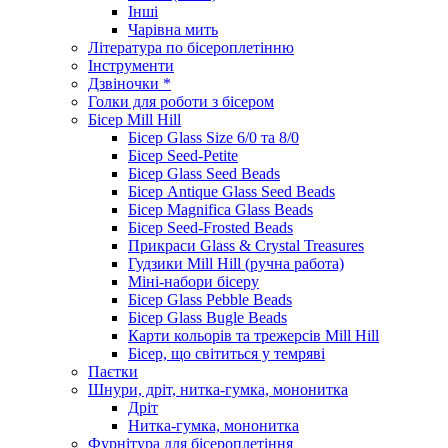
Інші
Чарівна мить
Література по бісероплетінню
Інструменти
Дзвіночки *
Голки для роботи з бісером
Бісер Mill Hill
Бісер Glass Size 6/0 та 8/0
Бісер Seed-Petite
Бісер Glass Seed Beads
Бісер Antique Glass Seed Beads
Бісер Magnifica Glass Beads
Бісер Seed-Frosted Beads
Прикраси Glass & Crystal Treasures
Гудзики Mill Hill (ручна работа)
Міні-набори бісеру
Бісер Glass Pebble Beads
Бісер Glass Bugle Beads
Карти кольорів та трежерсів Mill Hill
Бісер, що світиться у темряві
Паєтки
Шнури, дріт, нитка-гумка, мононитка
Дріт
Нитка-гумка, мононитка
Фурнітура для бісероплетіння