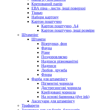
Крепований папір
ЕВА піна - листи, інші поверхні
Тішью
Набори картону
Картон поштучно
Картон поштучно, А4
Картон поштучно, інші розміри
Штампінг
Штампи
Візерунки, фон
Фауна
Різне
Поздоровляємо
Надписи різноманітні
Надписи
Любов, дружба
Флора
Фарба для штампінгу
Пігментні чорнила
Дистресингові чорнила
Крейдовані чорнила
На основі барвника (dye ink)
Аксесуари для штампінгу
Трафарети
Заготовки для альбомів, блокнотів