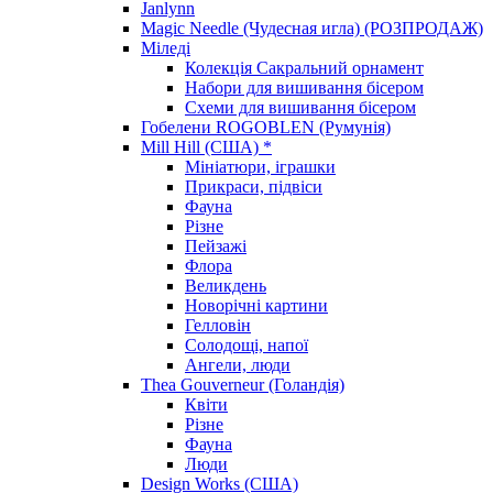
Janlynn
Magic Needle (Чудесная игла) (РОЗПРОДАЖ)
Міледі
Колекція Сакральний орнамент
Набори для вишивання бісером
Схеми для вишивання бісером
Гобелени ROGOBLEN (Румунія)
Mill Hill (США) *
Мініатюри, іграшки
Прикраси, підвіси
Фауна
Різне
Пейзажі
Флора
Великдень
Новорічні картини
Гелловін
Солодощі, напої
Ангели, люди
Thea Gouverneur (Голандія)
Квіти
Різне
Фауна
Люди
Design Works (США)