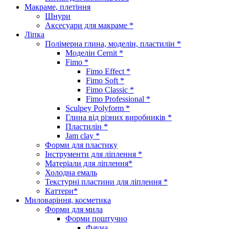
Макраме, плетіння
Шнури
Аксесуари для макраме *
Ліпка
Полімерна глина, моделін, пластилін *
Моделін Cernit *
Fimo *
Fimo Effect *
Fimo Soft *
Fimo Classic *
Fimo Professional *
Sculpey Polyform *
Глина від різних виробників *
Пластилін *
Jam clay *
Форми для пластику
Інструменти для ліплення *
Матеріали для ліплення*
Холодна емаль
Текстурні пластини для ліплення *
Каттери*
Миловаріння, косметика
Форми для мила
Форми поштучно
Фауна