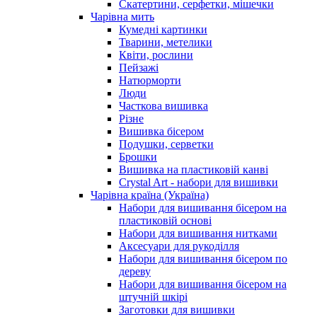
Скатертини, серфетки, мішечки
Чарiвна мить
Кумедні картинки
Тварини, метелики
Квіти, рослини
Пейзажі
Натюрморти
Люди
Часткова вишивка
Різне
Вишивка бісером
Подушки, серветки
Брошки
Вишивка на пластиковій канві
Crystal Art - набори для вишивки
Чарівна країна (Україна)
Набори для вишивання бісером на
пластиковій основі
Набори для вишивання нитками
Аксесуари для рукоділля
Набори для вишивання бісером по
дереву
Набори для вишивання бісером на
штучній шкірі
Заготовки для вишивки