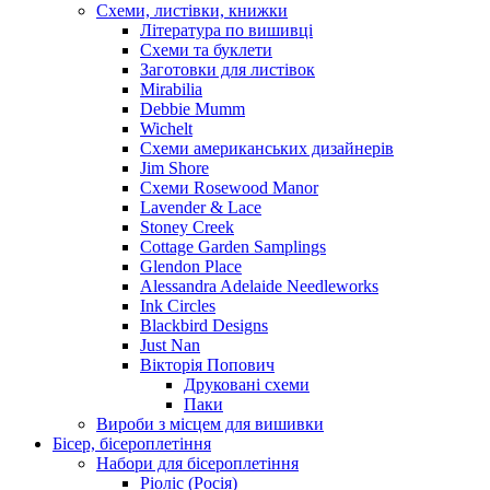
Схеми, листівки, книжки
Література по вишивці
Схеми та буклети
Заготовки для листівок
Mirabilia
Debbie Mumm
Wichelt
Схеми американських дизайнерів
Jim Shore
Cхеми Rosewood Manor
Lavender & Lace
Stoney Creek
Cottage Garden Samplings
Glendon Place
Alessandra Adelaide Needleworks
Ink Circles
Blackbird Designs
Just Nan
Вікторія Попович
Друковані схеми
Паки
Вироби з місцем для вишивки
Бісер, бісероплетіння
Набори для бісероплетіння
Ріоліс (Росія)