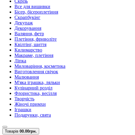
Скрізь
Все для вишивки
Бісер, бісероплетіння
Скрапбукінг
Декупаж
Декорування
Валяння, фетр
Плетіння, фриволіте
Квілтінг, шиття
Килимарство
Макраме, плетіння
Ліпка
Миловаріння, косметика
Виготовлення свічок
Малювання
М'яка іграшка, ляльки
Кулінарний розділ
Флористика, весілля
Творчість
Жіночі примхи
Іграшки
Подарунки, свята
Товарів
0
0.00грн.