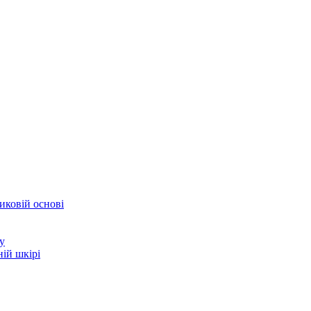
иковій основі
у
ій шкірі