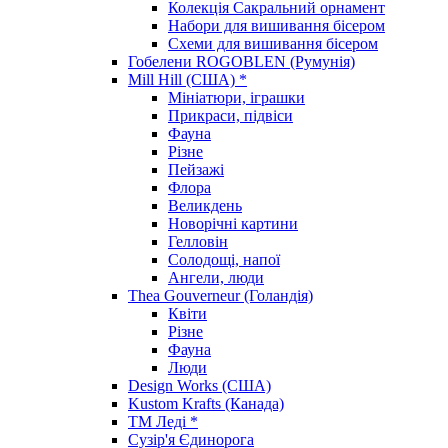
Колекція Сакральний орнамент
Набори для вишивання бісером
Схеми для вишивання бісером
Гобелени ROGOBLEN (Румунія)
Mill Hill (США) *
Мініатюри, іграшки
Прикраси, підвіси
Фауна
Різне
Пейзажі
Флора
Великдень
Новорічні картини
Гелловін
Солодощі, напої
Ангели, люди
Thea Gouverneur (Голандія)
Квіти
Різне
Фауна
Люди
Design Works (США)
Kustom Krafts (Канада)
ТМ Леді *
Сузір'я Єдинорога