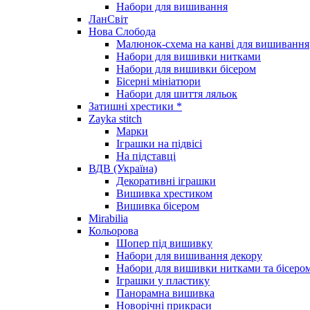
Набори для вишивання
ЛанСвіт
Нова Слобода
Малюнок-схема на канві для вишивання
Набори для вишивки нитками
Набори для вишивки бісером
Бісерні мініатюри
Набори для шиття ляльок
Затишні хрестики *
Zayka stitch
Марки
Іграшки на підвісі
На підставці
ВДВ (Україна)
Декоративні іграшки
Вишивка хрестиком
Вишивка бісером
Mirabilia
Кольорова
Шопер під вишивку
Набори для вишивання декору
Набори для вишивки нитками та бісеро
Іграшки у пластику
Панорамна вишивка
Новорічні прикраси