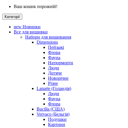
Ваш кошик порожній!
Категорії
new
Новинки
Все для вишивки
Набори для вишивання
Dimensions
Пейзажі
Флора
Фауна
Натюрморти
Люди
Дитяче
Новорічне
Різне
Lanarte (Голандія)
Люди
Фауна
Флора
Bucilla (США)
Vervaco (Бельгія)
Подушки
Картини