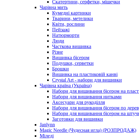
Скатертини, серфетки, мішечки
Чарiвна мить
Кумедні картинки
Тварини, метелики
Квіти, рослини
Пейзажі
Натюрморти
Люди
Часткова вишивка
Різне
Вишивка бісером
Подушки, серветки
Брошки
Вишивка на пластиковій канві
Crystal Art - набори для вишивки
Чарівна країна (Україна)
Набори для вишивання бісером на пласт
Набори для вишивання нитками
Аксесуари для рукоділля
Набори для вишивання бісером по дерев
Набори для вишивання бісером на штучн
Заготовки для вишивки
Janlynn
Magic Needle (Чудесная игла) (РОЗПРОДАЖ)
Міледі