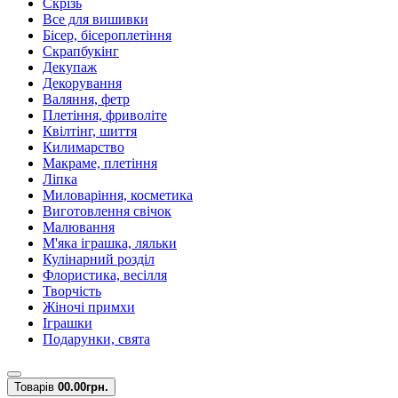
Скрізь
Все для вишивки
Бісер, бісероплетіння
Скрапбукінг
Декупаж
Декорування
Валяння, фетр
Плетіння, фриволіте
Квілтінг, шиття
Килимарство
Макраме, плетіння
Ліпка
Миловаріння, косметика
Виготовлення свічок
Малювання
М'яка іграшка, ляльки
Кулінарний розділ
Флористика, весілля
Творчість
Жіночі примхи
Іграшки
Подарунки, свята
Товарів
0
0.00грн.