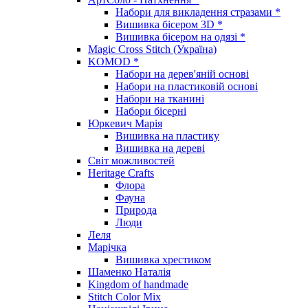
Набори для викладення стразами *
Вишивка бісером 3D *
Вишивка бісером на одязі *
Magic Cross Stitch (Україна)
KOMOD *
Набори на дерев'яній основі
Набори на пластиковій основі
Набори на тканині
Набори бісерні
Юркевич Марія
Вишивка на пластику
Вишивка на дереві
Світ можливостей
Heritage Crafts
Флора
Фауна
Природа
Люди
Леля
Марічка
Вишивка хрестиком
Шаменко Наталія
Kingdom of handmade
Stitch Color Mix