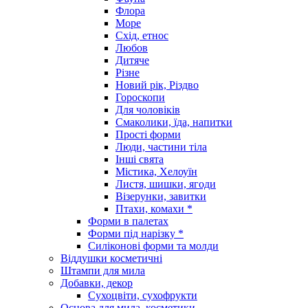
Флора
Море
Схід, етнос
Любов
Дитяче
Різне
Новий рік, Різдво
Гороскопи
Для чоловіків
Смаколики, їда, напитки
Прості форми
Люди, частини тіла
Інші свята
Містика, Хелоуїн
Листя, шишки, ягоди
Візерунки, завитки
Птахи, комахи *
Форми в палетах
Форми під нарізку *
Силіконові форми та молди
Віддушки косметичні
Штампи для мила
Добавки, декор
Сухоцвіти, сухофрукти
Основа для мила, косметики