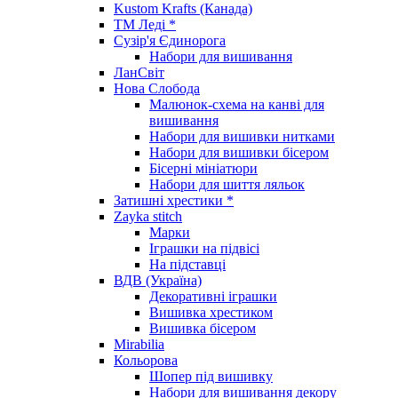
Kustom Krafts (Канада)
ТМ Леді *
Сузір'я Єдинорога
Набори для вишивання
ЛанСвіт
Нова Слобода
Малюнок-схема на канві для
вишивання
Набори для вишивки нитками
Набори для вишивки бісером
Бісерні мініатюри
Набори для шиття ляльок
Затишні хрестики *
Zayka stitch
Марки
Іграшки на підвісі
На підставці
ВДВ (Україна)
Декоративні іграшки
Вишивка хрестиком
Вишивка бісером
Mirabilia
Кольорова
Шопер під вишивку
Набори для вишивання декору