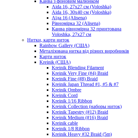
Канва з фоновим малюнком
Aida 16, 27х27 см (Voloshka)
Aida 16, 30х40 см (Voloshka)
Аїда 16 (Alisena)
Рівномірка 32 (Alisena)
Канва рівномірна 32 принтована
Voloshka, 27х27 см
Нитки, карти ниток
Rainbow Gallery (США)
Металізована нитка від різних виробників
Карти ниток
Kreinik (США)
Kreinik Blending Filament
Kreinik Very Fine (#4) Braid
Kreinik Fine (#8) Braid
Kreinik Japan Thread #1, #5 & #7
Kreinik Ombre
Kreinik Cord
Kreinik 1/16 Ribbon
Kreinik Collection (наборы ниток)
Kreinik Tapestry (#12) Braid
Kreinik Medium (#16) Braid
Kreinik cable
Kreinik 1/8 Ribbon
Kreinik Heavy #32 Braid (5m)