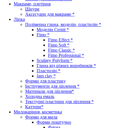
Макраме, плетіння
Шнури
Аксесуари для макраме *
Ліпка
Полімерна глина, моделін, пластилін *
Моделін Cernit *
Fimo *
Fimo Effect *
Fimo Soft *
Fimo Classic *
Fimo Professional *
Sculpey Polyform *
Глина від різних виробників *
Пластилін *
Jam clay *
Форми для пластику
Інструменти для ліплення *
Матеріали для ліплення*
Холодна емаль
Текстурні пластини для ліплення *
Каттери*
Миловаріння, косметика
Форми для мила
Форми поштучно
Фауна