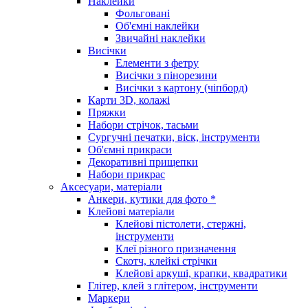
Наклейки
Фольговані
Об'ємні наклейки
Звичайні наклейки
Висічки
Елементи з фетру
Висічки з пінорезини
Висічки з картону (чіпборд)
Карти 3D, колажі
Пряжки
Набори стрічок, тасьми
Сургучні печатки, віск, інструменти
Об'ємні прикраси
Декоративні прищепки
Набори прикрас
Аксесуари, матеріали
Анкери, кутики для фото *
Клейові матеріали
Клейові пістолети, стержні,
інструменти
Клеї різного призначення
Скотч, клейкі стрічки
Клейові аркуші, крапки, квадратики
Глітер, клей з глітером, інструменти
Маркери