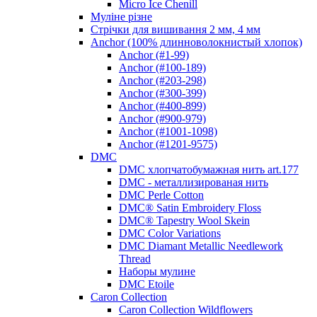
Micro Ice Chenill
Муліне різне
Стрічки для вишивання 2 мм, 4 мм
Anchor (100% длинноволокнистый хлопок)
Anchor (#1-99)
Anchor (#100-189)
Anchor (#203-298)
Anchor (#300-399)
Anchor (#400-899)
Anchor (#900-979)
Anchor (#1001-1098)
Anchor (#1201-9575)
DMC
DMC хлопчатобумажная нить art.177
DMC - металлизированая нить
DMC Perle Cotton
DMC® Satin Embroidery Floss
DMC® Tapestry Wool Skein
DMC Color Variations
DMC Diamant Metallic Needlework
Thread
Наборы мулине
DMC Etoile
Caron Collection
Caron Collection Wildflowers