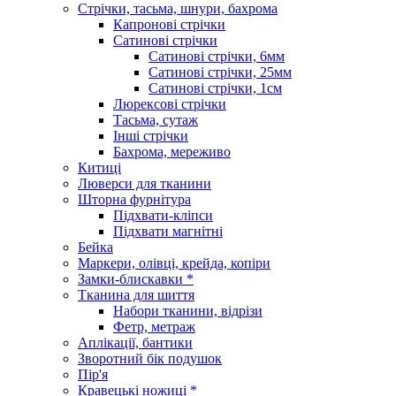
Стрічки, тасьма, шнури, бахрома
Капронові стрічки
Сатинові стрічки
Сатинові стрічки, 6мм
Сатинові стрічки, 25мм
Сатинові стрічки, 1см
Люрексові стрічки
Тасьма, сутаж
Інші стрічки
Бахрома, мереживо
Китиці
Люверси для тканини
Шторна фурнітура
Підхвати-кліпси
Підхвати магнітні
Бейка
Маркери, олівці, крейда, копіри
Замки-блискавки *
Тканина для шиття
Набори тканини, відрізи
Фетр, метраж
Аплікації, бантики
Зворотний бік подушок
Пір'я
Кравецькі ножиці *