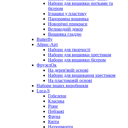
Набори для вишивки нитками та
бісером
Іграшки у пластику
Панорамна вишивка
Новорічні прикраси
Великодній декор
Вишивка гладдю
Butterfly
Абрис-Арт
Набори для творчості
Набори для вишивки хрестиком
Набори для вишивки бісером
ФрузелОк
На дерев'яній основі
Набори для вишивання хрестиком
На пластиковій основі
Набори інших виробників
Luca-S
Гобелени
Класика
Різне
Пейзажі
Фауна
Квіти
Натюрморти