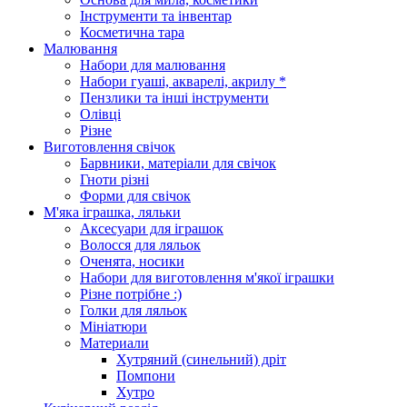
Інструменти та інвентар
Косметична тара
Малювання
Набори для малювання
Набори гуаші, акварелі, акрилу *
Пензлики та інші інструменти
Олівці
Різне
Виготовлення свічок
Барвники, матеріали для свічок
Гноти різні
Форми для свічок
М'яка іграшка, ляльки
Аксесуари для іграшок
Волосся для ляльок
Оченята, носики
Набори для виготовлення м'якої іграшки
Різне потрібне :)
Голки для ляльок
Мініатюри
Материали
Хутряний (синельний) дріт
Помпони
Хутро