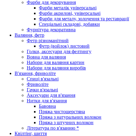
Фарби для декорування
Фарби металік універсальні
Фарби акрилові, універсальні
Фарби для металу, золочення та реставрації
Спеціальні складові, добавки
Фурнітура декоративна
Валяння, фетр
Фетр різноманітний
Фетр (войлок) листовий
Голки, аксесуари для фелтингу
Вовна для валяння
Набори для валяння картин
Набори для валяння виробів
В'язання, фриволіте
Спиці в'язальні
Фриволіте
Гачки в'язальні
Аксесуари для в'язання
Нитки для в'язання
Бавовна
Пряжа чистошерстяна
Пряжа з натуральних волокон
Пряжа з штучних волокон
Література по в'язанню *
Квілтінг, шиття