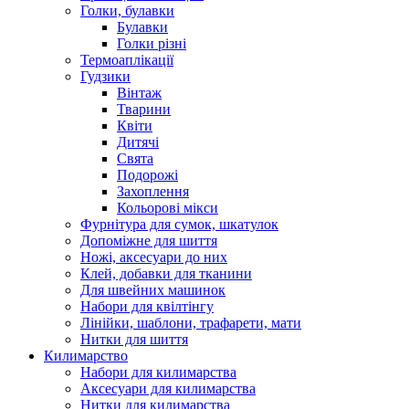
Голки, булавки
Булавки
Голки різні
Термоаплікації
Гудзики
Вінтаж
Тварини
Квіти
Дитячі
Свята
Подорожі
Захоплення
Кольорові мікси
Фурнітура для сумок, шкатулок
Допоміжне для шиття
Ножі, аксесуари до них
Клей, добавки для тканини
Для швейних машинок
Набори для квілтінгу
Лінійки, шаблони, трафарети, мати
Нитки для шиття
Килимарство
Набори для килимарства
Аксесуари для килимарства
Нитки для килимарства