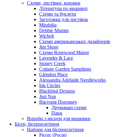
Схеми, листівки, книжки
Література по вишивці
Схеми та буклети
Заготовки для листівок
Mirabilia
Debbie Mumm
Wichelt
Схеми американських дизайнерів
Jim Shore
Cхеми Rosewood Manor
Lavender & Lace
Stoney Creek
Cottage Garden Samplings
Glendon Place
Alessandra Adelaide Needleworks
Ink Circles
Blackbird Designs
Just Nan
Вікторія Попович
Друковані схеми
Паки
Вироби з місцем для вишивки
Бісер, бісероплетіння
Набори для бісероплетіння
Ріоліс (Росія)