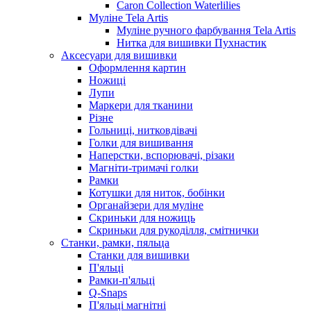
Caron Collection Waterlilies
Муліне Tela Artis
Муліне ручного фарбування Tela Artis
Нитка для вишивки Пухнастик
Аксесуари для вишивки
Оформлення картин
Ножиці
Лупи
Маркери для тканини
Різне
Гольниці, нитковдівачі
Голки для вишивання
Наперстки, вспорювачі, різаки
Магніти-тримачі голки
Рамки
Котушки для ниток, бобінки
Органайзери для муліне
Скриньки для ножиць
Скриньки для рукоділля, смітнички
Станки, рамки, пяльца
Станки для вишивки
П'яльці
Рамки-п'яльці
Q-Snaps
П'яльці магнітні