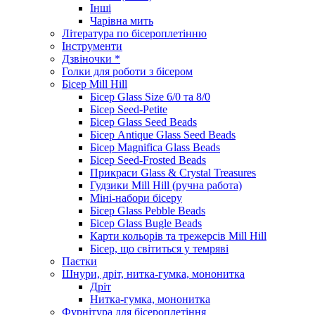
Інші
Чарівна мить
Література по бісероплетінню
Інструменти
Дзвіночки *
Голки для роботи з бісером
Бісер Mill Hill
Бісер Glass Size 6/0 та 8/0
Бісер Seed-Petite
Бісер Glass Seed Beads
Бісер Antique Glass Seed Beads
Бісер Magnifica Glass Beads
Бісер Seed-Frosted Beads
Прикраси Glass & Crystal Treasures
Гудзики Mill Hill (ручна работа)
Міні-набори бісеру
Бісер Glass Pebble Beads
Бісер Glass Bugle Beads
Карти кольорів та трежерсів Mill Hill
Бісер, що світиться у темряві
Паєтки
Шнури, дріт, нитка-гумка, мононитка
Дріт
Нитка-гумка, мононитка
Фурнітура для бісероплетіння