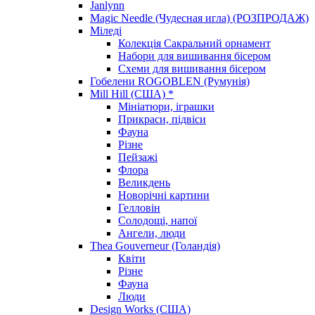
Janlynn
Magic Needle (Чудесная игла) (РОЗПРОДАЖ)
Міледі
Колекція Сакральний орнамент
Набори для вишивання бісером
Схеми для вишивання бісером
Гобелени ROGOBLEN (Румунія)
Mill Hill (США) *
Мініатюри, іграшки
Прикраси, підвіси
Фауна
Різне
Пейзажі
Флора
Великдень
Новорічні картини
Гелловін
Солодощі, напої
Ангели, люди
Thea Gouverneur (Голандія)
Квіти
Різне
Фауна
Люди
Design Works (США)