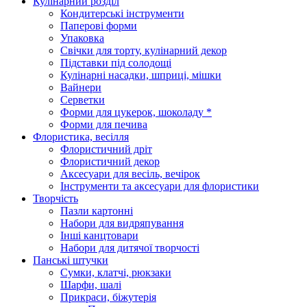
Кулінарний розділ
Кондитерські інструменти
Паперові форми
Упаковка
Свічки для торту, кулінарний декор
Підставки під солодощі
Кулінарні насадки, шприці, мішки
Вайнери
Серветки
Форми для цукерок, шоколаду *
Форми для печива
Флористика, весілля
Флористичний дріт
Флористичний декор
Аксесуари для весіль, вечірок
Інструменти та аксесуари для флористики
Творчість
Пазли картонні
Набори для видряпування
Інші канцтовари
Набори для дитячої творчості
Панські штучки
Сумки, клатчі, рюкзаки
Шарфи, шалі
Прикраси, біжутерія