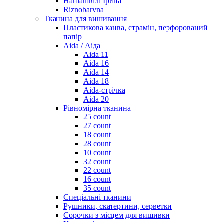
Наніашвілі Ірина
Riznobarvna
Тканина для вишивання
Пластикова канва, страмін, перфорований
папір
Aida / Аіда
Aida 11
Aida 16
Aida 14
Aida 18
Aida-стрічка
Aida 20
Рівномірна тканина
25 count
27 count
18 count
28 count
10 count
32 count
22 count
16 count
35 count
Спеціальні тканини
Рушники, скатертини, серветки
Сорочки з місцем для вишивки