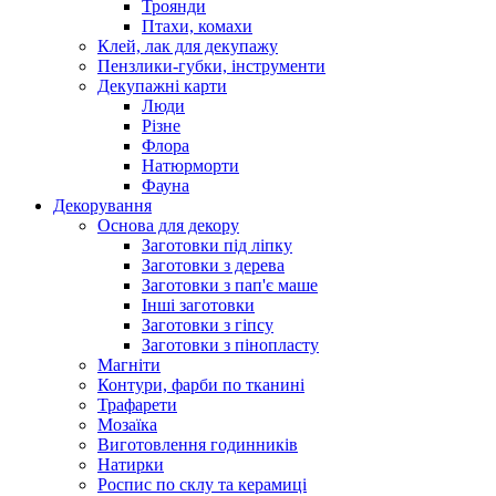
Троянди
Птахи, комахи
Клей, лак для декупажу
Пензлики-губки, інструменти
Декупажні карти
Люди
Різне
Флора
Натюрморти
Фауна
Декорування
Основа для декору
Заготовки під ліпку
Заготовки з дерева
Заготовки з пап'є маше
Інші заготовки
Заготовки з гіпсу
Заготовки з пінопласту
Магніти
Контури, фарби по тканині
Трафарети
Мозаїка
Виготовлення годинників
Натирки
Роспис по склу та керамиці