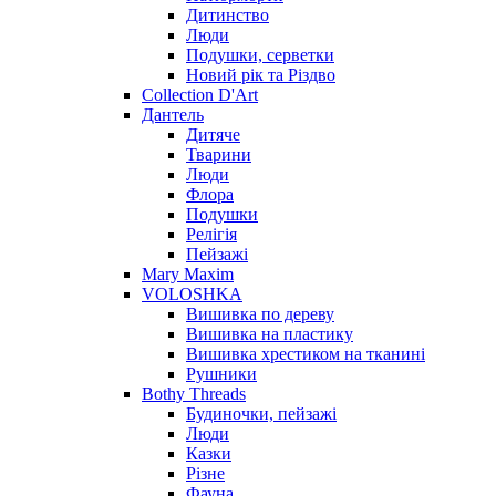
Дитинство
Люди
Подушки, серветки
Новий рік та Різдво
Collection D'Art
Дантель
Дитяче
Тварини
Люди
Флора
Подушки
Релігія
Пейзажі
Mary Maxim
VOLOSHKA
Вишивка по дереву
Вишивка на пластику
Вишивка хрестиком на тканині
Рушники
Bothy Threads
Будиночки, пейзажі
Люди
Казки
Різне
Фауна