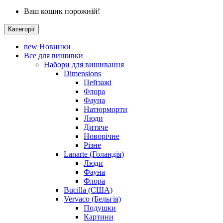
Ваш кошик порожній!
Категорії
new
Новинки
Все для вишивки
Набори для вишивання
Dimensions
Пейзажі
Флора
Фауна
Натюрморти
Люди
Дитяче
Новорічне
Різне
Lanarte (Голандія)
Люди
Фауна
Флора
Bucilla (США)
Vervaco (Бельгія)
Подушки
Картини