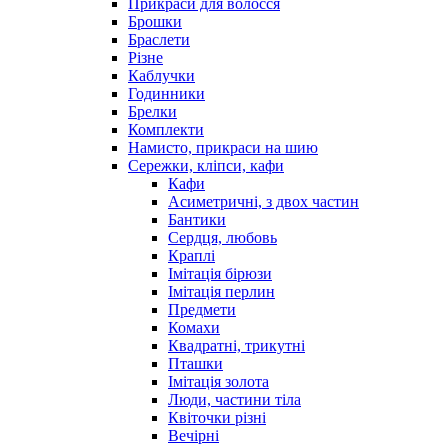
Прикраси для волосся
Брошки
Браслети
Різне
Каблучки
Годинники
Брелки
Комплекти
Намисто, прикраси на шию
Сережки, кліпси, кафи
Кафи
Асиметричні, з двох частин
Бантики
Сердця, любовь
Краплі
Імітація бірюзи
Імітація перлин
Предмети
Комахи
Квадратні, трикутні
Пташки
Імітація золота
Люди, частини тіла
Квіточки різні
Вечірні