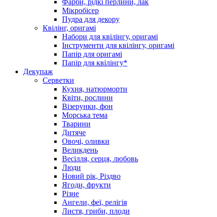
Фарби, рідкі перлини, лак
Мікробісер
Пудра для декору
Квілінг, оригамі
Набори для квілінгу, оригамі
Інструменти для квілінгу, оригамі
Папір для оригамі
Папір для квілінгу*
Декупаж
Серветки
Кухня, натюрморти
Квіти, рослини
Візерунки, фон
Морська тема
Тварини
Дитяче
Овочі, оливки
Великдень
Весілля, серця, любовь
Люди
Новий рік, Різдво
Ягоди, фрукти
Різне
Ангели, феї, релігія
Листя, гриби, плоди