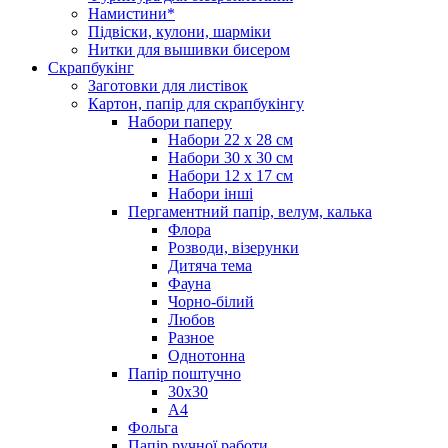
Намистини*
Підвіски, кулони, шарміки
Нитки для вышивки бисером
Скрапбукінг
Заготовки для листівок
Картон, папір для скрапбукінгу
Набори паперу
Набори 22 х 28 см
Набори 30 х 30 см
Набори 12 х 17 см
Набори інші
Пергаментний папір, велум, калька
Флора
Розводи, візерунки
Дитяча тема
Фауна
Чорно-білий
Любов
Разное
Однотонна
Папір поштучно
30х30
А4
Фольга
Папір ручної работи