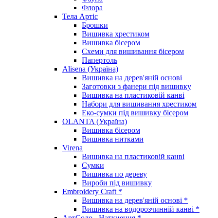
Флора
Тела Артіс
Брошки
Вишивка хрестиком
Вишивка бісером
Схеми для вишивання бісером
Папертоль
Alisena (Україна)
Вишивка на дерев'яній основі
Заготовки з фанери під вишивку
Вишивка на пластиковій канві
Набори для вишивання хрестиком
Еко-сумки під вишивку бісером
OLANTA (Україна)
Вишивка бісером
Вишивка нитками
Virena
Вишивка на пластиковій канві
Сумки
Вишивка по дереву
Вироби під вишивку
Embroidery Craft *
Вишивка на дерев'яній основі *
Вишивка на водорозчинній канві *
АртСоло - Натхнення *