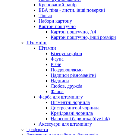
Крепований папір
ЕВА піна - листи, інші поверхні
Тішью
Набори картону
Картон поштучно
Картон поштучно, А4
Картон поштучно, інші розміри
Штампінг
Штампи
Візерунки, фон
Фауна
Різне
Поздоровляємо
Надписи різноманітні
Надписи
Любов, дружба
Флора
Фарба для штампінгу
Пігментні чорнила
Дистресингові чорнила
Крейдовані чорнила
На основі барвника (dye ink)
Аксесуари для штампінгу
Трафарети
Заготовки для альбомів, блокнотів