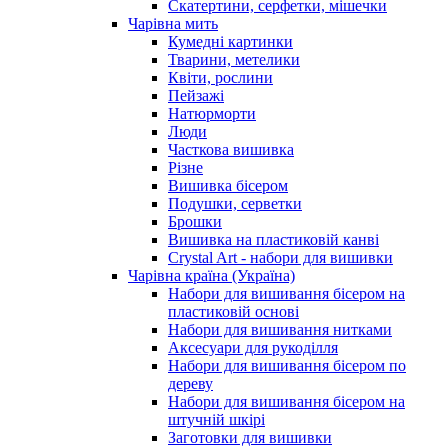
Скатертини, серфетки, мішечки
Чарiвна мить
Кумедні картинки
Тварини, метелики
Квіти, рослини
Пейзажі
Натюрморти
Люди
Часткова вишивка
Різне
Вишивка бісером
Подушки, серветки
Брошки
Вишивка на пластиковій канві
Crystal Art - набори для вишивки
Чарівна країна (Україна)
Набори для вишивання бісером на
пластиковій основі
Набори для вишивання нитками
Аксесуари для рукоділля
Набори для вишивання бісером по
дереву
Набори для вишивання бісером на
штучній шкірі
Заготовки для вишивки