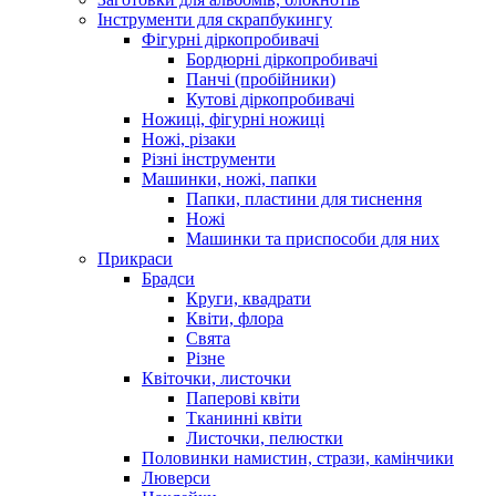
Інструменти для скрапбукингу
Фігурні діркопробивачі
Бордюрні діркопробивачі
Панчі (пробійники)
Кутові діркопробивачі
Ножиці, фігурні ножиці
Ножі, різаки
Різні інструменти
Машинки, ножі, папки
Папки, пластини для тиснення
Ножі
Машинки та приспособи для них
Прикраси
Брадси
Круги, квадрати
Квіти, флора
Свята
Різне
Квіточки, листочки
Паперові квіти
Тканинні квіти
Листочки, пелюстки
Половинки намистин, стрази, камінчики
Люверси