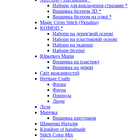
Набори для викладення стразами *
Вишивка бісером 3D *
Вишивка бісером на одязі *
Magic Cross Stitch (Україна)
KOMOD *
Набори на дерев'яній основі
Набори на пластиковій основі
Набори на тканині
Набори бісерні
Юркевич Марія
Вишивка на пластику
Вишивка на дереві
Світ можливостей
Heritage Crafts
Флора
Фауна
Природа
Люди
Леля
Марічка
Вишивка хрестиком
Шаменко Наталія
Kingdom of handmade
Stitch Color Mix