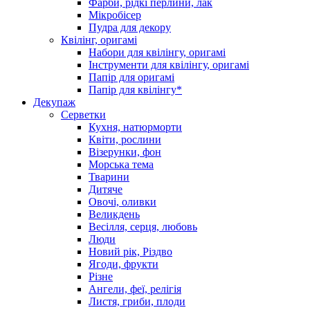
Фарби, рідкі перлини, лак
Мікробісер
Пудра для декору
Квілінг, оригамі
Набори для квілінгу, оригамі
Інструменти для квілінгу, оригамі
Папір для оригамі
Папір для квілінгу*
Декупаж
Серветки
Кухня, натюрморти
Квіти, рослини
Візерунки, фон
Морська тема
Тварини
Дитяче
Овочі, оливки
Великдень
Весілля, серця, любовь
Люди
Новий рік, Різдво
Ягоди, фрукти
Різне
Ангели, феї, релігія
Листя, гриби, плоди