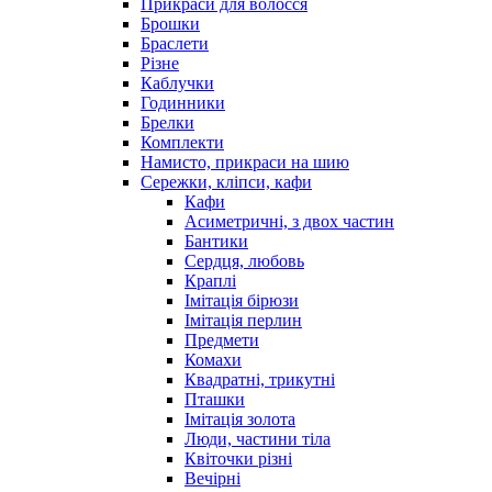
Прикраси для волосся
Брошки
Браслети
Різне
Каблучки
Годинники
Брелки
Комплекти
Намисто, прикраси на шию
Сережки, кліпси, кафи
Кафи
Асиметричні, з двох частин
Бантики
Сердця, любовь
Краплі
Імітація бірюзи
Імітація перлин
Предмети
Комахи
Квадратні, трикутні
Пташки
Імітація золота
Люди, частини тіла
Квіточки різні
Вечірні