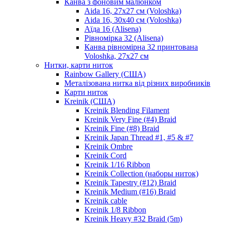
Канва з фоновим малюнком
Aida 16, 27х27 см (Voloshka)
Aida 16, 30х40 см (Voloshka)
Аїда 16 (Alisena)
Рівномірка 32 (Alisena)
Канва рівномірна 32 принтована
Voloshka, 27х27 см
Нитки, карти ниток
Rainbow Gallery (США)
Металізована нитка від різних виробників
Карти ниток
Kreinik (США)
Kreinik Blending Filament
Kreinik Very Fine (#4) Braid
Kreinik Fine (#8) Braid
Kreinik Japan Thread #1, #5 & #7
Kreinik Ombre
Kreinik Cord
Kreinik 1/16 Ribbon
Kreinik Collection (наборы ниток)
Kreinik Tapestry (#12) Braid
Kreinik Medium (#16) Braid
Kreinik cable
Kreinik 1/8 Ribbon
Kreinik Heavy #32 Braid (5m)