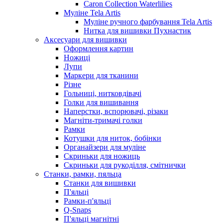
Caron Collection Waterlilies
Муліне Tela Artis
Муліне ручного фарбування Tela Artis
Нитка для вишивки Пухнастик
Аксесуари для вишивки
Оформлення картин
Ножиці
Лупи
Маркери для тканини
Різне
Гольниці, нитковдівачі
Голки для вишивання
Наперстки, вспорювачі, різаки
Магніти-тримачі голки
Рамки
Котушки для ниток, бобінки
Органайзери для муліне
Скриньки для ножиць
Скриньки для рукоділля, смітнички
Станки, рамки, пяльца
Станки для вишивки
П'яльці
Рамки-п'яльці
Q-Snaps
П'яльці магнітні