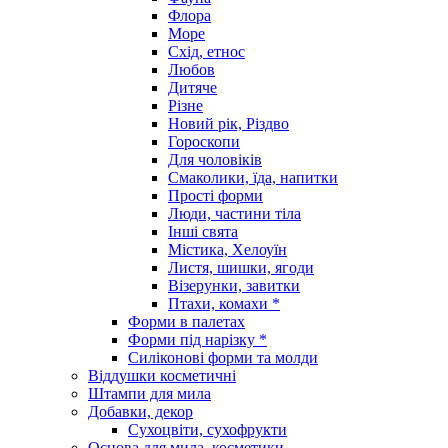
Флора
Море
Схід, етнос
Любов
Дитяче
Різне
Новий рік, Різдво
Гороскопи
Для чоловіків
Смаколики, їда, напитки
Прості форми
Люди, частини тіла
Інші свята
Містика, Хелоуїн
Листя, шишки, ягоди
Візерунки, завитки
Птахи, комахи *
Форми в палетах
Форми під нарізку *
Силіконові форми та молди
Віддушки косметичні
Штампи для мила
Добавки, декор
Сухоцвіти, сухофрукти
Основа для мила, косметики