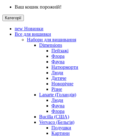
Ваш кошик порожній!
Категорії
new
Новинки
Все для вишивки
Набори для вишивання
Dimensions
Пейзажі
Флора
Фауна
Натюрморти
Люди
Дитяче
Новорічне
Різне
Lanarte (Голандія)
Люди
Фауна
Флора
Bucilla (США)
Vervaco (Бельгія)
Подушки
Картини