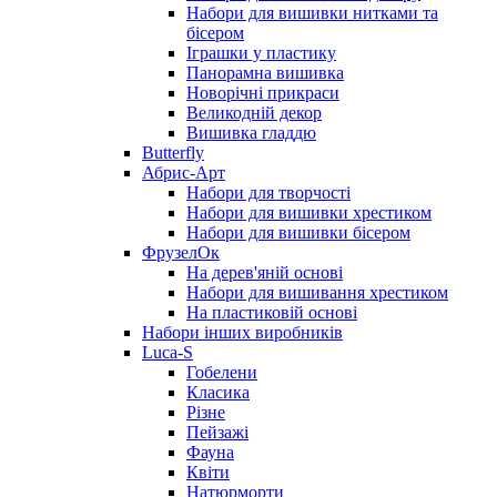
Набори для вишивки нитками та
бісером
Іграшки у пластику
Панорамна вишивка
Новорічні прикраси
Великодній декор
Вишивка гладдю
Butterfly
Абрис-Арт
Набори для творчості
Набори для вишивки хрестиком
Набори для вишивки бісером
ФрузелОк
На дерев'яній основі
Набори для вишивання хрестиком
На пластиковій основі
Набори інших виробників
Luca-S
Гобелени
Класика
Різне
Пейзажі
Фауна
Квіти
Натюрморти