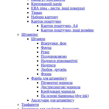
Крепований папір
ЕВА піна - листи, інші поверхні
Тішью
Набори картону
Картон поштучно
Картон поштучно, А4
Картон поштучно, інші розміри
Штампінг
Штампи
Візерунки, фон
Фауна
Різне
Поздоровляємо
Надписи різноманітні
Надписи
Любов, дружба
Флора
Фарба для штампінгу
Пігментні чорнила
Дистресингові чорнила
Крейдовані чорнила
На основі барвника (dye ink)
Аксесуари для штампінгу
Трафарети
Заготовки для альбомів, блокнотів