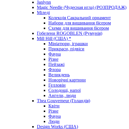
Janlynn
Magic Needle (Чудесная игла) (РОЗПРОДАЖ)
Міледі
Колекція Сакральний орнамент
Набори для вишивання бісером
Схеми для вишивання бісером
Гобелени ROGOBLEN (Румунія)
Mill Hill (США) *
Мініатюри, іграшки
Прикраси, підвіси
Фауна
Різне
Пейзажі
Флора
Великдень
Новорічні картини
Гелловін
Солодощі, напої
Ангели, люди
Thea Gouverneur (Голандія)
Квіти
Різне
Фауна
Люди
Design Works (США)