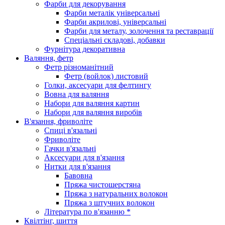
Фарби для декорування
Фарби металік універсальні
Фарби акрилові, універсальні
Фарби для металу, золочення та реставрації
Спеціальні складові, добавки
Фурнітура декоративна
Валяння, фетр
Фетр різноманітний
Фетр (войлок) листовий
Голки, аксесуари для фелтингу
Вовна для валяння
Набори для валяння картин
Набори для валяння виробів
В'язання, фриволіте
Спиці в'язальні
Фриволіте
Гачки в'язальні
Аксесуари для в'язання
Нитки для в'язання
Бавовна
Пряжа чистошерстяна
Пряжа з натуральних волокон
Пряжа з штучних волокон
Література по в'язанню *
Квілтінг, шиття