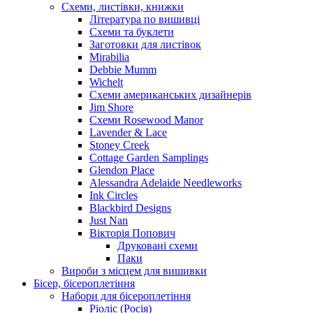
Схеми, листівки, книжки
Література по вишивці
Схеми та буклети
Заготовки для листівок
Mirabilia
Debbie Mumm
Wichelt
Схеми американських дизайнерів
Jim Shore
Cхеми Rosewood Manor
Lavender & Lace
Stoney Creek
Cottage Garden Samplings
Glendon Place
Alessandra Adelaide Needleworks
Ink Circles
Blackbird Designs
Just Nan
Вікторія Попович
Друковані схеми
Паки
Вироби з місцем для вишивки
Бісер, бісероплетіння
Набори для бісероплетіння
Ріоліс (Росія)