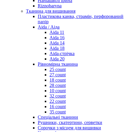
Наніашвілі Ірина
Riznobarvna
Тканина для вишивання
Пластикова канва, страмін, перфорований
папір
Aida / Аіда
Aida 11
Aida 16
Aida 14
Aida 18
Aida-стрічка
Aida 20
Рівномірна тканина
25 count
27 count
18 count
28 count
10 count
32 count
22 count
16 count
35 count
Спеціальні тканини
Рушники, скатертини, серветки
Сорочки з місцем для вишивки