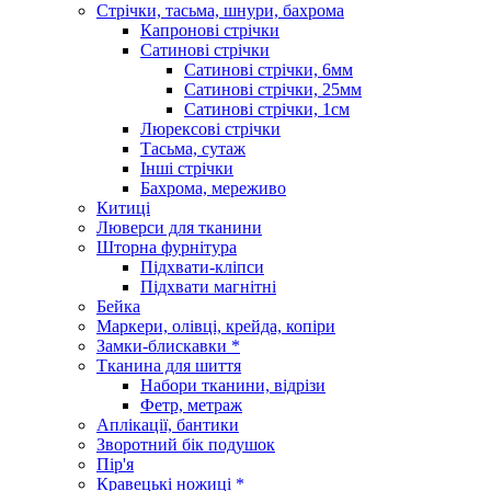
Стрічки, тасьма, шнури, бахрома
Капронові стрічки
Сатинові стрічки
Сатинові стрічки, 6мм
Сатинові стрічки, 25мм
Сатинові стрічки, 1см
Люрексові стрічки
Тасьма, сутаж
Інші стрічки
Бахрома, мереживо
Китиці
Люверси для тканини
Шторна фурнітура
Підхвати-кліпси
Підхвати магнітні
Бейка
Маркери, олівці, крейда, копіри
Замки-блискавки *
Тканина для шиття
Набори тканини, відрізи
Фетр, метраж
Аплікації, бантики
Зворотний бік подушок
Пір'я
Кравецькі ножиці *