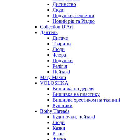
Дитинство
Люди
Подушки, серветки
Новий рік та Різдво
Collection D'Art
Дантель
Дитяче
Тварини
Люди
Флора
Подушки
Релігія
Пейзажі
Mary Maxim
VOLOSHKA
Вишивка по дереву
Вишивка на пластику
Вишивка хрестиком на тканині
Рушники
Bothy Threads
Будиночки, пейзажі
Люди
Казки
Різне
Фауна