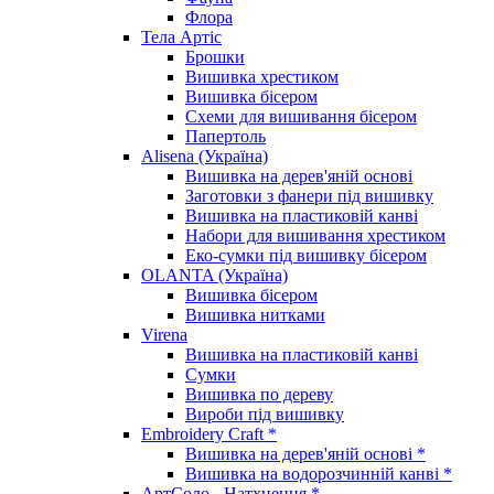
Флора
Тела Артіс
Брошки
Вишивка хрестиком
Вишивка бісером
Схеми для вишивання бісером
Папертоль
Alisena (Україна)
Вишивка на дерев'яній основі
Заготовки з фанери під вишивку
Вишивка на пластиковій канві
Набори для вишивання хрестиком
Еко-сумки під вишивку бісером
OLANTA (Україна)
Вишивка бісером
Вишивка нитками
Virena
Вишивка на пластиковій канві
Сумки
Вишивка по дереву
Вироби під вишивку
Embroidery Craft *
Вишивка на дерев'яній основі *
Вишивка на водорозчинній канві *
АртСоло - Натхнення *