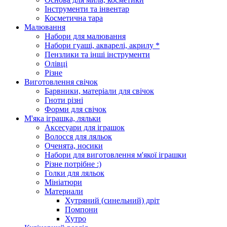
Інструменти та інвентар
Косметична тара
Малювання
Набори для малювання
Набори гуаші, акварелі, акрилу *
Пензлики та інші інструменти
Олівці
Різне
Виготовлення свічок
Барвники, матеріали для свічок
Гноти різні
Форми для свічок
М'яка іграшка, ляльки
Аксесуари для іграшок
Волосся для ляльок
Оченята, носики
Набори для виготовлення м'якої іграшки
Різне потрібне :)
Голки для ляльок
Мініатюри
Материали
Хутряний (синельний) дріт
Помпони
Хутро