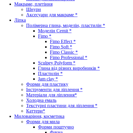
Макраме, плетіння
Шнури
Аксесуари для макраме *
Ліпка
Полімерна глина, моделін, пластилін *
Моделін Cernit *
Fimo *
Fimo Effect *
Fimo Soft *
Fimo Classic *
Fimo Professional *
Sculpey Polyform *
Глина від різних виробників *
Пластилін *
Jam clay *
Форми для пластику
Інструменти для ліплення *
Матеріали для ліплення*
Холодна емаль
Текстурні пластини для ліплення *
Каттери*
Миловаріння, косметика
Форми для мила
Форми поштучно
Фауна