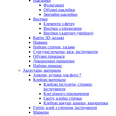
Наклейки
Фольговані
Об'ємні наклейки
Звичайні наклейки
Висічки
Елементи з фетру
Висічки з пінорезини
Висічки з картону (чіпборд)
Карти 3D, колажі
Пряжки
Набори стрічок, тасьми
Сургучні печатки, віск, інструменти
Об'ємні прикраси
Декоративні прищепки
Набори прикрас
Аксесуари, матеріали
Анкери, кутики для фото *
Клейові матеріали
Клейові пістолети, стержні,
інструменти
Клеї різного призначення
Скотч, клейкі стрічки
Клейові аркуші, крапки, квадратики
Глітер, клей з глітером, інструменти
Маркери