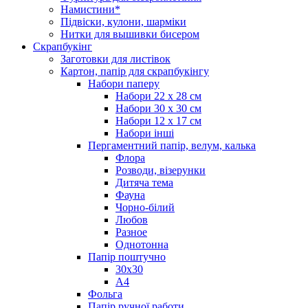
Намистини*
Підвіски, кулони, шарміки
Нитки для вышивки бисером
Скрапбукінг
Заготовки для листівок
Картон, папір для скрапбукінгу
Набори паперу
Набори 22 х 28 см
Набори 30 х 30 см
Набори 12 х 17 см
Набори інші
Пергаментний папір, велум, калька
Флора
Розводи, візерунки
Дитяча тема
Фауна
Чорно-білий
Любов
Разное
Однотонна
Папір поштучно
30х30
А4
Фольга
Папір ручної работи