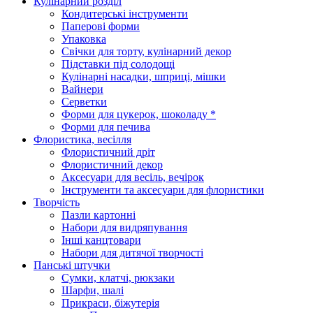
Кулінарний розділ
Кондитерські інструменти
Паперові форми
Упаковка
Свічки для торту, кулінарний декор
Підставки під солодощі
Кулінарні насадки, шприці, мішки
Вайнери
Серветки
Форми для цукерок, шоколаду *
Форми для печива
Флористика, весілля
Флористичний дріт
Флористичний декор
Аксесуари для весіль, вечірок
Інструменти та аксесуари для флористики
Творчість
Пазли картонні
Набори для видряпування
Інші канцтовари
Набори для дитячої творчості
Панські штучки
Сумки, клатчі, рюкзаки
Шарфи, шалі
Прикраси, біжутерія