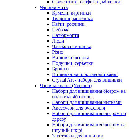
Скатертини, серфетки, мішечки
Чарiвна мить
Кумедні картинки
Тварини, метелики
Квіти, рослини
Пейзажі
Натюрморти
Люди
Часткова вишивка
Різне
Вишивка бісером
Подушки, серветки
Брошки
Вишивка на пластиковій канві
Crystal Art - набори для вишивки
Чарівна країна (Україна)
Набори для вишивання бісером на
пластиковій основі
Набори для вишивання нитками
Аксесуари для рукоділля
Набори для вишивання бісером по
дереву
Набори для вишивання бісером на
штучній шкірі
Заготовки для вишивки