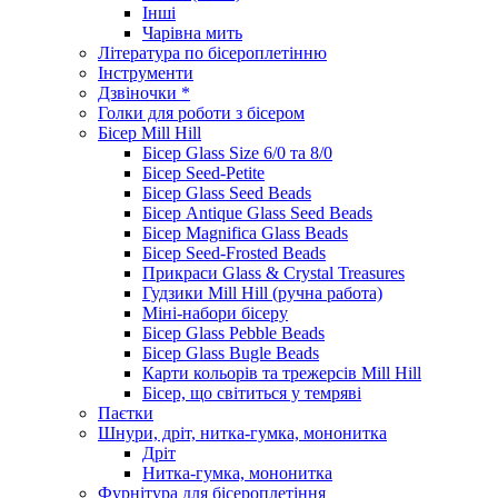
Інші
Чарівна мить
Література по бісероплетінню
Інструменти
Дзвіночки *
Голки для роботи з бісером
Бісер Mill Hill
Бісер Glass Size 6/0 та 8/0
Бісер Seed-Petite
Бісер Glass Seed Beads
Бісер Antique Glass Seed Beads
Бісер Magnifica Glass Beads
Бісер Seed-Frosted Beads
Прикраси Glass & Crystal Treasures
Гудзики Mill Hill (ручна работа)
Міні-набори бісеру
Бісер Glass Pebble Beads
Бісер Glass Bugle Beads
Карти кольорів та трежерсів Mill Hill
Бісер, що світиться у темряві
Паєтки
Шнури, дріт, нитка-гумка, мононитка
Дріт
Нитка-гумка, мононитка
Фурнітура для бісероплетіння