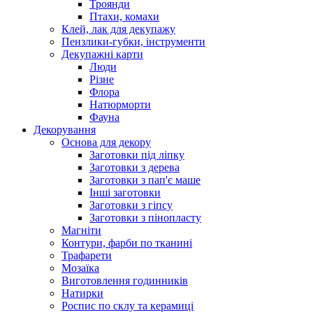
Троянди
Птахи, комахи
Клей, лак для декупажу
Пензлики-губки, інструменти
Декупажні карти
Люди
Різне
Флора
Натюрморти
Фауна
Декорування
Основа для декору
Заготовки під ліпку
Заготовки з дерева
Заготовки з пап'є маше
Інші заготовки
Заготовки з гіпсу
Заготовки з пінопласту
Магніти
Контури, фарби по тканині
Трафарети
Мозаїка
Виготовлення годинників
Натирки
Роспис по склу та керамиці