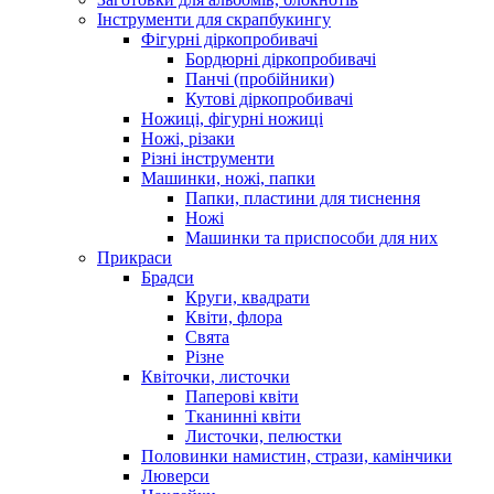
Інструменти для скрапбукингу
Фігурні діркопробивачі
Бордюрні діркопробивачі
Панчі (пробійники)
Кутові діркопробивачі
Ножиці, фігурні ножиці
Ножі, різаки
Різні інструменти
Машинки, ножі, папки
Папки, пластини для тиснення
Ножі
Машинки та приспособи для них
Прикраси
Брадси
Круги, квадрати
Квіти, флора
Свята
Різне
Квіточки, листочки
Паперові квіти
Тканинні квіти
Листочки, пелюстки
Половинки намистин, стрази, камінчики
Люверси