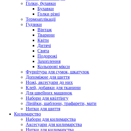
Голки, булавки
Булавки
Голки різні
Термоаплікації
Гудзики
Вінтаж
Тварини
Квіти
Дитячі
Свята
Подорожі
Захоплення
Кольорові мікси
Фурнітура для сумок, шкатулок
Допоміжне для шиття
Ножі, аксесуари до них
Клей, добавки для тканини
Для швейних машинок
Набори для квілтінгу
Лінійки, шаблони, трафарети, мати
Нитки для шиття
Килимарство
Набори для килимарства
Аксесуари для килимарства
Нитки для килимарства