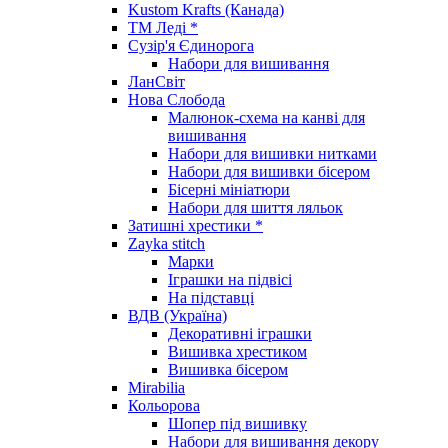
Kustom Krafts (Канада)
ТМ Леді *
Сузір'я Єдинорога
Набори для вишивання
ЛанСвіт
Нова Слобода
Малюнок-схема на канві для
вишивання
Набори для вишивки нитками
Набори для вишивки бісером
Бісерні мініатюри
Набори для шиття ляльок
Затишні хрестики *
Zayka stitch
Марки
Іграшки на підвісі
На підставці
ВДВ (Україна)
Декоративні іграшки
Вишивка хрестиком
Вишивка бісером
Mirabilia
Кольорова
Шопер під вишивку
Набори для вишивання декору