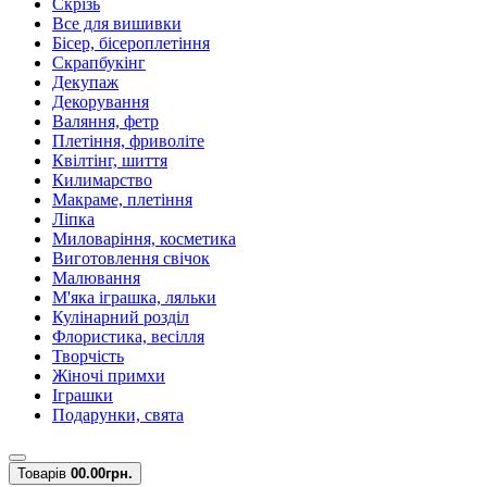
Скрізь
Все для вишивки
Бісер, бісероплетіння
Скрапбукінг
Декупаж
Декорування
Валяння, фетр
Плетіння, фриволіте
Квілтінг, шиття
Килимарство
Макраме, плетіння
Ліпка
Миловаріння, косметика
Виготовлення свічок
Малювання
М'яка іграшка, ляльки
Кулінарний розділ
Флористика, весілля
Творчість
Жіночі примхи
Іграшки
Подарунки, свята
Товарів
0
0.00грн.