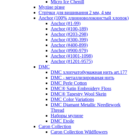
Micro Ice Chenill
Муліне різне
Стрічки для вишивання 2 мм, 4 мм
Anchor (100% длинноволокнистый хлопок)
Anchor (#1-99)
Anchor (#100-189)
Anchor (#203-298)
Anchor (#300-399)
Anchor (#400-899)
Anchor (#900-979)
Anchor (#1001-1098)
Anchor (#1201-9575)
DMC
DMC хлопчатобумажная нить art.177
DMC - металлизированая нить
DMC Perle Cotton
DMC® Satin Embroidery Floss
DMC® Tapestry Wool Skein
DMC Color Variations
DMC Diamant Metallic Needlework
Thread
Наборы мулине
DMC Etoile
Caron Collection
Caron Collection Wildflowers