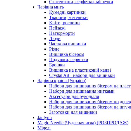
Скатертини, серфетки, мішечки
Чарiвна мить
Кумедні картинки
Тварини, метелики
Квіти, рослини
Пейзажі
Натюрморти
Люди
Часткова вишивка
Різне
Вишивка бісером
Подушки, серветки
Брошки
Вишивка на пластиковій канві
Crystal Art - набори для вишивки
Чарівна країна (Україна)
Набори для вишивання бісером на пласт
Набори для вишивання нитками
Аксесуари для рукоділля
Набори для вишивання бісером по дерев
Набори для вишивання бісером на штучн
Заготовки для вишивки
Janlynn
Magic Needle (Чудесная игла) (РОЗПРОДАЖ)
Міледі