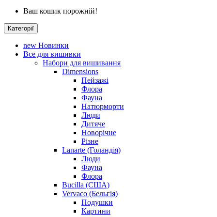
Ваш кошик порожній!
Категорії
new
Новинки
Все для вишивки
Набори для вишивання
Dimensions
Пейзажі
Флора
Фауна
Натюрморти
Люди
Дитяче
Новорічне
Різне
Lanarte (Голандія)
Люди
Фауна
Флора
Bucilla (США)
Vervaco (Бельгія)
Подушки
Картини