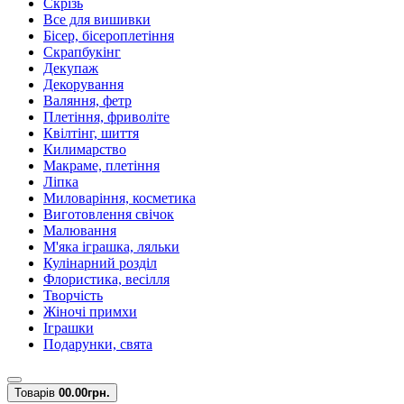
Скрізь
Все для вишивки
Бісер, бісероплетіння
Скрапбукінг
Декупаж
Декорування
Валяння, фетр
Плетіння, фриволіте
Квілтінг, шиття
Килимарство
Макраме, плетіння
Ліпка
Миловаріння, косметика
Виготовлення свічок
Малювання
М'яка іграшка, ляльки
Кулінарний розділ
Флористика, весілля
Творчість
Жіночі примхи
Іграшки
Подарунки, свята
Товарів
0
0.00грн.