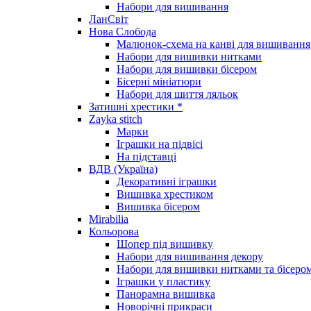
Набори для вишивання
ЛанСвіт
Нова Слобода
Малюнок-схема на канві для вишивання
Набори для вишивки нитками
Набори для вишивки бісером
Бісерні мініатюри
Набори для шиття ляльок
Затишні хрестики *
Zayka stitch
Марки
Іграшки на підвісі
На підставці
ВДВ (Україна)
Декоративні іграшки
Вишивка хрестиком
Вишивка бісером
Mirabilia
Кольорова
Шопер під вишивку
Набори для вишивання декору
Набори для вишивки нитками та бісеро
Іграшки у пластику
Панорамна вишивка
Новорічні прикраси