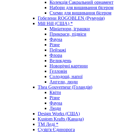
Колекція Сакральний орнамент
Набори для вишивання бісером
Схеми для вишивання бісером
Гобелени ROGOBLEN (Румунія)
Mill Hill (США) *
Мініатюри, іграшки
Прикраси, підвіси
Фауна
Різне
Пейзажі
Флора
Великдень
Новорічні картини
Гелловін
Солодощі, напої
Ангели, люди
Thea Gouverneur (Голандія)
Квіти
Різне
Фауна
Люди
Design Works (США)
Kustom Krafts (Канада)
ТМ Леді *
Сузір'я Єдинорога