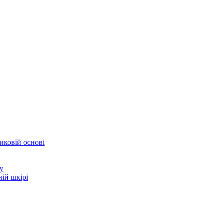
иковій основі
у
ій шкірі