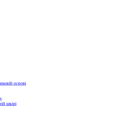
иковій основі
у
ій шкірі