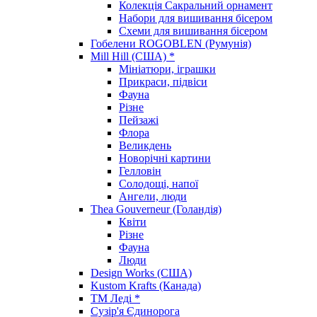
Колекція Сакральний орнамент
Набори для вишивання бісером
Схеми для вишивання бісером
Гобелени ROGOBLEN (Румунія)
Mill Hill (США) *
Мініатюри, іграшки
Прикраси, підвіси
Фауна
Різне
Пейзажі
Флора
Великдень
Новорічні картини
Гелловін
Солодощі, напої
Ангели, люди
Thea Gouverneur (Голандія)
Квіти
Різне
Фауна
Люди
Design Works (США)
Kustom Krafts (Канада)
ТМ Леді *
Сузір'я Єдинорога