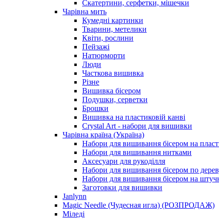
Скатертини, серфетки, мішечки
Чарiвна мить
Кумедні картинки
Тварини, метелики
Квіти, рослини
Пейзажі
Натюрморти
Люди
Часткова вишивка
Різне
Вишивка бісером
Подушки, серветки
Брошки
Вишивка на пластиковій канві
Crystal Art - набори для вишивки
Чарівна країна (Україна)
Набори для вишивання бісером на пласт
Набори для вишивання нитками
Аксесуари для рукоділля
Набори для вишивання бісером по дерев
Набори для вишивання бісером на штучн
Заготовки для вишивки
Janlynn
Magic Needle (Чудесная игла) (РОЗПРОДАЖ)
Міледі