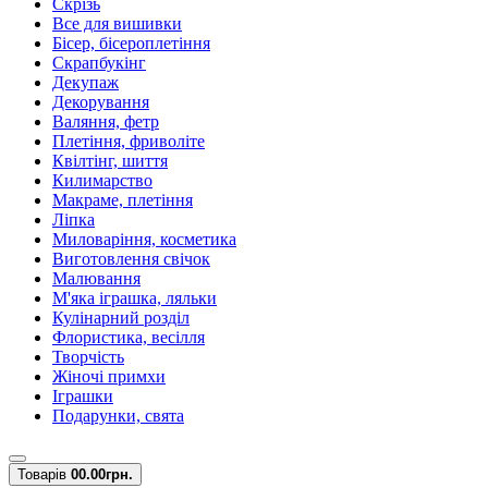
Скрізь
Все для вишивки
Бісер, бісероплетіння
Скрапбукінг
Декупаж
Декорування
Валяння, фетр
Плетіння, фриволіте
Квілтінг, шиття
Килимарство
Макраме, плетіння
Ліпка
Миловаріння, косметика
Виготовлення свічок
Малювання
М'яка іграшка, ляльки
Кулінарний розділ
Флористика, весілля
Творчість
Жіночі примхи
Іграшки
Подарунки, свята
Товарів
0
0.00грн.