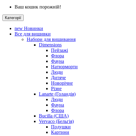
Ваш кошик порожній!
Категорії
new
Новинки
Все для вишивки
Набори для вишивання
Dimensions
Пейзажі
Флора
Фауна
Натюрморти
Люди
Дитяче
Новорічне
Різне
Lanarte (Голандія)
Люди
Фауна
Флора
Bucilla (США)
Vervaco (Бельгія)
Подушки
Картини