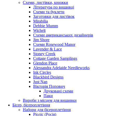
Схеми, листівки, книжки
Література по вишивці
Схеми та буклети
Заготовки для листівок
Mirabilia
Debbie Mumm
Wichelt
Схеми американських дизайнерів
Jim Shore
Cхеми Rosewood Manor
Lavender & Lace
Stoney Creek
Cottage Garden Samplings
Glendon Place
Alessandra Adelaide Needleworks
Ink Circles
Blackbird Designs
Just Nan
Вікторія Попович
Друковані схеми
Паки
Вироби з місцем для вишивки
Бісер, бісероплетіння
Набори для бісероплетіння
Ріоліс (Росія)