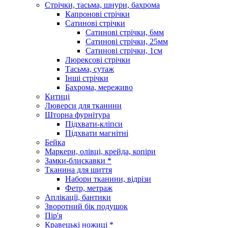
Стрічки, тасьма, шнури, бахрома
Капронові стрічки
Сатинові стрічки
Сатинові стрічки, 6мм
Сатинові стрічки, 25мм
Сатинові стрічки, 1см
Люрексові стрічки
Тасьма, сутаж
Інші стрічки
Бахрома, мереживо
Китиці
Люверси для тканини
Шторна фурнітура
Підхвати-кліпси
Підхвати магнітні
Бейка
Маркери, олівці, крейда, копіри
Замки-блискавки *
Тканина для шиття
Набори тканини, відрізи
Фетр, метраж
Аплікації, бантики
Зворотний бік подушок
Пір'я
Кравецькі ножиці *