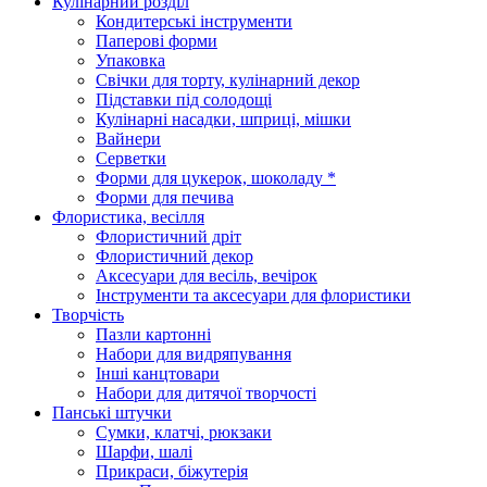
Кулінарний розділ
Кондитерські інструменти
Паперові форми
Упаковка
Свічки для торту, кулінарний декор
Підставки під солодощі
Кулінарні насадки, шприці, мішки
Вайнери
Серветки
Форми для цукерок, шоколаду *
Форми для печива
Флористика, весілля
Флористичний дріт
Флористичний декор
Аксесуари для весіль, вечірок
Інструменти та аксесуари для флористики
Творчість
Пазли картонні
Набори для видряпування
Інші канцтовари
Набори для дитячої творчості
Панські штучки
Сумки, клатчі, рюкзаки
Шарфи, шалі
Прикраси, біжутерія