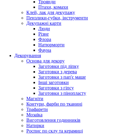
Троянди
Птахи, комахи
Клей, лак для декупажу
Пензлики-губки, інструменти
Декупажні карти
Люди
Різне
Флора
Натюрморти
Фауна
Декорування
Основа для декору
Заготовки під ліпку
Заготовки з дерева
Заготовки з пап'є маше
Інші заготовки
Заготовки з гіпсу
Заготовки з пінопласту
Магніти
Контури, фарби по тканині
Трафарети
Мозаїка
Виготовлення годинників
Натирки
Роспис по склу та керамиці