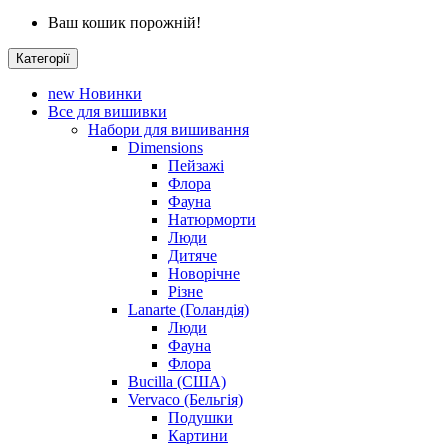
Ваш кошик порожній!
Категорії
new
Новинки
Все для вишивки
Набори для вишивання
Dimensions
Пейзажі
Флора
Фауна
Натюрморти
Люди
Дитяче
Новорічне
Різне
Lanarte (Голандія)
Люди
Фауна
Флора
Bucilla (США)
Vervaco (Бельгія)
Подушки
Картини