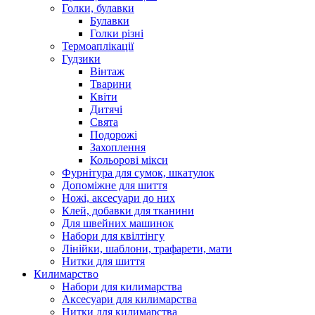
Голки, булавки
Булавки
Голки різні
Термоаплікації
Гудзики
Вінтаж
Тварини
Квіти
Дитячі
Свята
Подорожі
Захоплення
Кольорові мікси
Фурнітура для сумок, шкатулок
Допоміжне для шиття
Ножі, аксесуари до них
Клей, добавки для тканини
Для швейних машинок
Набори для квілтінгу
Лінійки, шаблони, трафарети, мати
Нитки для шиття
Килимарство
Набори для килимарства
Аксесуари для килимарства
Нитки для килимарства