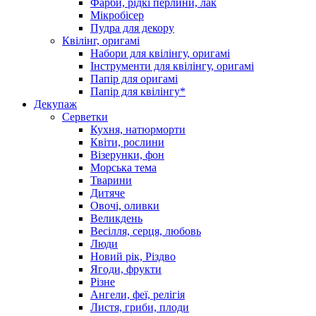
Фарби, рідкі перлини, лак
Мікробісер
Пудра для декору
Квілінг, оригамі
Набори для квілінгу, оригамі
Інструменти для квілінгу, оригамі
Папір для оригамі
Папір для квілінгу*
Декупаж
Серветки
Кухня, натюрморти
Квіти, рослини
Візерунки, фон
Морська тема
Тварини
Дитяче
Овочі, оливки
Великдень
Весілля, серця, любовь
Люди
Новий рік, Різдво
Ягоди, фрукти
Різне
Ангели, феї, релігія
Листя, гриби, плоди