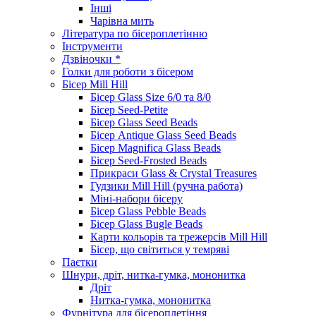
Інші
Чарівна мить
Література по бісероплетінню
Інструменти
Дзвіночки *
Голки для роботи з бісером
Бісер Mill Hill
Бісер Glass Size 6/0 та 8/0
Бісер Seed-Petite
Бісер Glass Seed Beads
Бісер Antique Glass Seed Beads
Бісер Magnifica Glass Beads
Бісер Seed-Frosted Beads
Прикраси Glass & Crystal Treasures
Гудзики Mill Hill (ручна работа)
Міні-набори бісеру
Бісер Glass Pebble Beads
Бісер Glass Bugle Beads
Карти кольорів та трежерсів Mill Hill
Бісер, що світиться у темряві
Паєтки
Шнури, дріт, нитка-гумка, мононитка
Дріт
Нитка-гумка, мононитка
Фурнітура для бісероплетіння