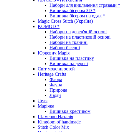
Набори для викладення стразами *
Вишивка бісером 3D *
Вишивка бісером на одязі *
Magic Cross Stitch (Україна)
KOMOD *
Набори на дерев'яній основі
Набори на пластиковій основі
Набори на тканині
Набори бісерні
Юркевич Марія
Вишивка на пластику
Вишивка на дереві
Світ можливостей
Heritage Crafts
Флора
Фауна
Природа
Люди
Леля
Марічка
Вишивка хрестиком
Шаменко Наталія
Kingdom of handmade
Stitch Color Mix