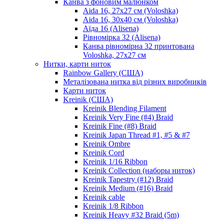
Канва з фоновим малюнком
Aida 16, 27х27 см (Voloshka)
Aida 16, 30х40 см (Voloshka)
Аїда 16 (Alisena)
Рівномірка 32 (Alisena)
Канва рівномірна 32 принтована
Voloshka, 27х27 см
Нитки, карти ниток
Rainbow Gallery (США)
Металізована нитка від різних виробників
Карти ниток
Kreinik (США)
Kreinik Blending Filament
Kreinik Very Fine (#4) Braid
Kreinik Fine (#8) Braid
Kreinik Japan Thread #1, #5 & #7
Kreinik Ombre
Kreinik Cord
Kreinik 1/16 Ribbon
Kreinik Collection (наборы ниток)
Kreinik Tapestry (#12) Braid
Kreinik Medium (#16) Braid
Kreinik cable
Kreinik 1/8 Ribbon
Kreinik Heavy #32 Braid (5m)