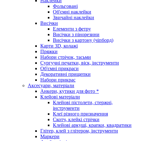
Наклейки
Фольговані
Об'ємні наклейки
Звичайні наклейки
Висічки
Елементи з фетру
Висічки з пінорезини
Висічки з картону (чіпборд)
Карти 3D, колажі
Пряжки
Набори стрічок, тасьми
Сургучні печатки, віск, інструменти
Об'ємні прикраси
Декоративні прищепки
Набори прикрас
Аксесуари, матеріали
Анкери, кутики для фото *
Клейові матеріали
Клейові пістолети, стержні,
інструменти
Клеї різного призначення
Скотч, клейкі стрічки
Клейові аркуші, крапки, квадратики
Глітер, клей з глітером, інструменти
Маркери