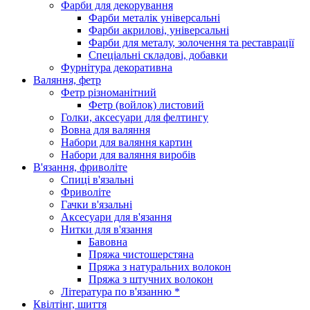
Фарби для декорування
Фарби металік універсальні
Фарби акрилові, універсальні
Фарби для металу, золочення та реставрації
Спеціальні складові, добавки
Фурнітура декоративна
Валяння, фетр
Фетр різноманітний
Фетр (войлок) листовий
Голки, аксесуари для фелтингу
Вовна для валяння
Набори для валяння картин
Набори для валяння виробів
В'язання, фриволіте
Спиці в'язальні
Фриволіте
Гачки в'язальні
Аксесуари для в'язання
Нитки для в'язання
Бавовна
Пряжа чистошерстяна
Пряжа з натуральних волокон
Пряжа з штучних волокон
Література по в'язанню *
Квілтінг, шиття