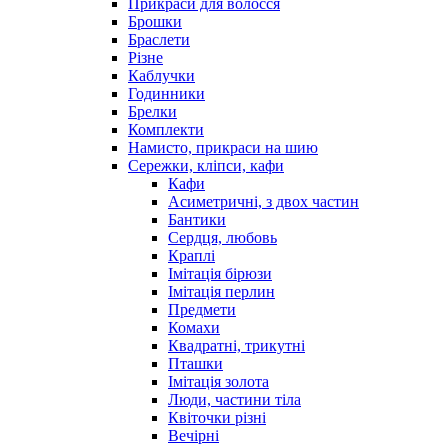
Прикраси для волосся
Брошки
Браслети
Різне
Каблучки
Годинники
Брелки
Комплекти
Намисто, прикраси на шию
Сережки, кліпси, кафи
Кафи
Асиметричні, з двох частин
Бантики
Сердця, любовь
Краплі
Імітація бірюзи
Імітація перлин
Предмети
Комахи
Квадратні, трикутні
Пташки
Імітація золота
Люди, частини тіла
Квіточки різні
Вечірні