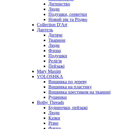
Дитинство
Люди
Подушки, серветки
Новий рік та Різдво
Collection D'Art
Дантель
Дитяче
Тварини
Люди
Флора
Подушки
Релігія
Пейзажі
Mary Maxim
VOLOSHKA
Вишивка по дереву
Вишивка на пластику
Вишивка хрестиком на тканині
Рушники
Bothy Threads
Будиночки, пейзажі
Люди
Казки
Різне
Фауна