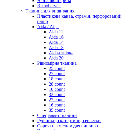
Наніашвілі Ірина
Riznobarvna
Тканина для вишивання
Пластикова канва, страмін, перфорований
папір
Aida / Аіда
Aida 11
Aida 16
Aida 14
Aida 18
Aida-стрічка
Aida 20
Рівномірна тканина
25 count
27 count
18 count
28 count
10 count
32 count
22 count
16 count
35 count
Спеціальні тканини
Рушники, скатертини, серветки
Сорочки з місцем для вишивки