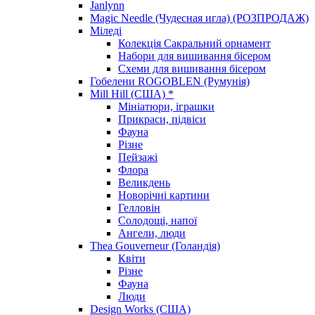
Janlynn
Magic Needle (Чудесная игла) (РОЗПРОДАЖ)
Міледі
Колекція Сакральний орнамент
Набори для вишивання бісером
Схеми для вишивання бісером
Гобелени ROGOBLEN (Румунія)
Mill Hill (США) *
Мініатюри, іграшки
Прикраси, підвіси
Фауна
Різне
Пейзажі
Флора
Великдень
Новорічні картини
Гелловін
Солодощі, напої
Ангели, люди
Thea Gouverneur (Голандія)
Квіти
Різне
Фауна
Люди
Design Works (США)