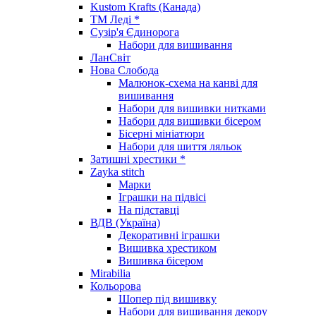
Kustom Krafts (Канада)
ТМ Леді *
Сузір'я Єдинорога
Набори для вишивання
ЛанСвіт
Нова Слобода
Малюнок-схема на канві для
вишивання
Набори для вишивки нитками
Набори для вишивки бісером
Бісерні мініатюри
Набори для шиття ляльок
Затишні хрестики *
Zayka stitch
Марки
Іграшки на підвісі
На підставці
ВДВ (Україна)
Декоративні іграшки
Вишивка хрестиком
Вишивка бісером
Mirabilia
Кольорова
Шопер під вишивку
Набори для вишивання декору