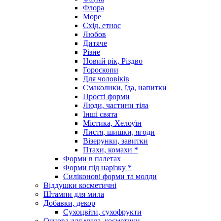
Флора
Море
Схід, етнос
Любов
Дитяче
Різне
Новий рік, Різдво
Гороскопи
Для чоловіків
Смаколики, їда, напитки
Прості форми
Люди, частини тіла
Інші свята
Містика, Хелоуїн
Листя, шишки, ягоди
Візерунки, завитки
Птахи, комахи *
Форми в палетах
Форми під нарізку *
Силіконові форми та молди
Віддушки косметичні
Штампи для мила
Добавки, декор
Сухоцвіти, сухофрукти
Основа для мила, косметики