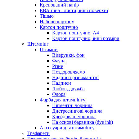
Крепований папір
ЕВА піна - листи, інші поверхні
Тішью
Набори картону
Картон поштучно
Картон поштучно, А4
Картон поштучно, інші розміри
Штампінг
Штампи
Візерунки, фон
Фауна
Різне
Поздоровляємо
Надписи різноманітні
Надписи
Любов, дружба
Флора
Фарба для штампінгу
Пігментні чорнила
Дистресингові чорнила
Крейдовані чорнила
На основі барвника (dye ink)
Аксесуари для штампінгу
Трафарети
Заготовки для альбомів, блокнотів