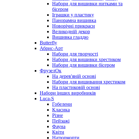
Набори для вишивки нитками та
бісером
Іграшки у пластику
Панорамна вишивка
Новорічні прикраси
Великодній декор
Вишивка гладдю
Butterfly
Абрис-Арт
Набори для творчості
Набори для вишивки хрестиком
Набори для вишивки бісером
ФрузелОк
На дерев'яній основі
Набори для вишивання хрестиком
На пластиковій основі
Набори інших виробників
Luca-S
Гобелени
Класика
Різне
Пейзажі
Фауна
Квіти
Натюрморти