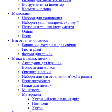
Інструменти та інвентар
Косметична тара
Малювання
Набори для малювання
Набори гуаші, акварелі, акрилу *
Пензлики та інші інструменти
Олівці
Різне
Виготовлення свічок
Барвники, матеріали для свічок
Гноти різні
Форми для свічок
М'яка іграшка, ляльки
Аксесуари для іграшок
Волосся для ляльок
Оченята, носики
Набори для виготовлення м'якої іграшки
Різне потрібне :)
Голки для ляльок
Мініатюри
Материали
Хутряний (синельний) дріт
Помпони
Хутро