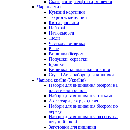
Скатертини, серфетки, мішечки
Чарiвна мить
Кумедні картинки
Тварини, метелики
Квіти, рослини
Пейзажі
Натюрморти
Люди
Часткова вишивка
Різне
Вишивка бісером
Подушки, серветки
Брошки
Вишивка на пластиковій канві
Crystal Art - набори для вишивки
Чарівна країна (Україна)
Набори для вишивання бісером на
пластиковій основі
Набори для вишивання нитками
Аксесуари для рукоділля
Набори для вишивання бісером по
дереву
Набори для вишивання бісером на
штучній шкірі
Заготовки для вишивки