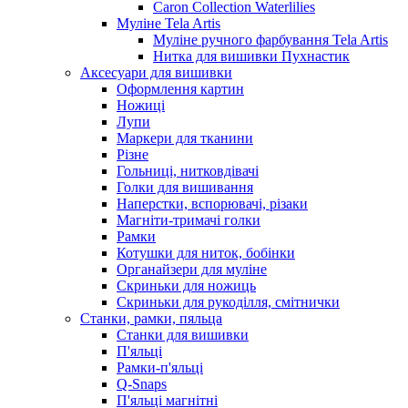
Caron Collection Waterlilies
Муліне Tela Artis
Муліне ручного фарбування Tela Artis
Нитка для вишивки Пухнастик
Аксесуари для вишивки
Оформлення картин
Ножиці
Лупи
Маркери для тканини
Різне
Гольниці, нитковдівачі
Голки для вишивання
Наперстки, вспорювачі, різаки
Магніти-тримачі голки
Рамки
Котушки для ниток, бобінки
Органайзери для муліне
Скриньки для ножиць
Скриньки для рукоділля, смітнички
Станки, рамки, пяльца
Станки для вишивки
П'яльці
Рамки-п'яльці
Q-Snaps
П'яльці магнітні