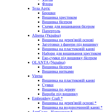
Флора
Тела Артіс
Брошки
Вишивка хрестиком
Вишивка бісером
Схеми для вишивання бісером
Папертоль
Alisena (Україна)
Вишивка на дерев'яній основі
Заготовки з фанери під вишивку
Вишивка на пластиковій канві
Набори для вишивання хрестиком
Еко-сумки під вишивку бісером
OLANTA (Україна)
Вишивка бісером
Вишивка нитками
Virena
Вишивка на пластиковій канві
Сумки
Вишивка по дереву
Вироби під вишивку
Embroidery Craft *
Вишивка на дерев'яній основі *
Вишивка на водорозчинній канві *
АртСоло - Натхнення *