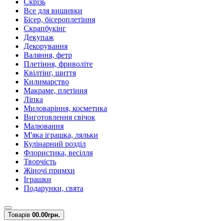
Скрізь
Все для вишивки
Бісер, бісероплетіння
Скрапбукінг
Декупаж
Декорування
Валяння, фетр
Плетіння, фриволіте
Квілтінг, шиття
Килимарство
Макраме, плетіння
Ліпка
Миловаріння, косметика
Виготовлення свічок
Малювання
М'яка іграшка, ляльки
Кулінарний розділ
Флористика, весілля
Творчість
Жіночі примхи
Іграшки
Подарунки, свята
Товарів
0
0.00грн.