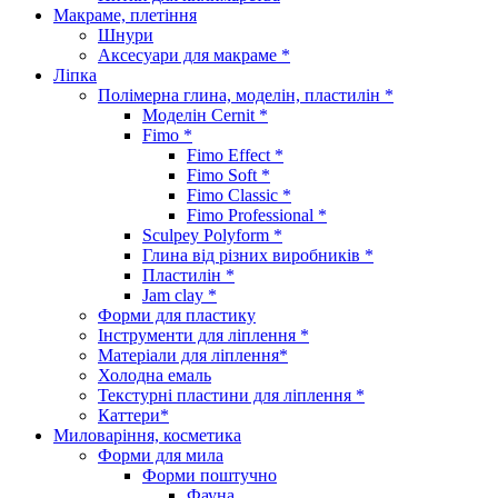
Макраме, плетіння
Шнури
Аксесуари для макраме *
Ліпка
Полімерна глина, моделін, пластилін *
Моделін Cernit *
Fimo *
Fimo Effect *
Fimo Soft *
Fimo Classic *
Fimo Professional *
Sculpey Polyform *
Глина від різних виробників *
Пластилін *
Jam clay *
Форми для пластику
Інструменти для ліплення *
Матеріали для ліплення*
Холодна емаль
Текстурні пластини для ліплення *
Каттери*
Миловаріння, косметика
Форми для мила
Форми поштучно
Фауна