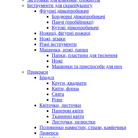
Інструменти для скрапбукингу
Фігурні діркопробивачі
Бордюрні діркопробивачі
Панчі (пробійники)
Кутові діркопробивачі
Ножиці, фігурні ножиці
Ножі, різаки
Різні інструменти
Машинки, ножі, папки
Папки, пластини для тиснення
Ножі
Машинки та приспособи для них
Прикраси
Брадси
Круги, квадрати
Квіти, флора
Свята
Різне
Квіточки, листочки
Паперові квіти
Тканинні квіти
Листочки, пелюстки
Половинки намистин, стрази, камінчики
Люверси