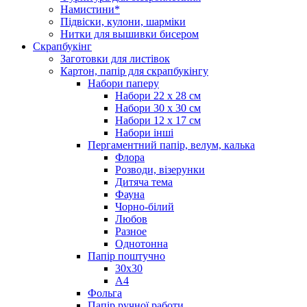
Намистини*
Підвіски, кулони, шарміки
Нитки для вышивки бисером
Скрапбукінг
Заготовки для листівок
Картон, папір для скрапбукінгу
Набори паперу
Набори 22 х 28 см
Набори 30 х 30 см
Набори 12 х 17 см
Набори інші
Пергаментний папір, велум, калька
Флора
Розводи, візерунки
Дитяча тема
Фауна
Чорно-білий
Любов
Разное
Однотонна
Папір поштучно
30х30
А4
Фольга
Папір ручної работи