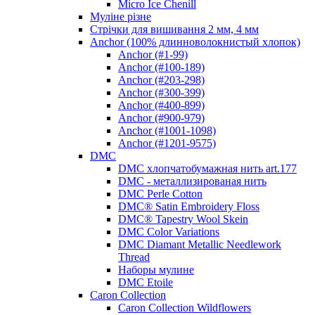
Micro Ice Chenill
Муліне різне
Стрічки для вишивання 2 мм, 4 мм
Anchor (100% длинноволокнистый хлопок)
Anchor (#1-99)
Anchor (#100-189)
Anchor (#203-298)
Anchor (#300-399)
Anchor (#400-899)
Anchor (#900-979)
Anchor (#1001-1098)
Anchor (#1201-9575)
DMC
DMC хлопчатобумажная нить art.177
DMC - металлизированая нить
DMC Perle Cotton
DMC® Satin Embroidery Floss
DMC® Tapestry Wool Skein
DMC Color Variations
DMC Diamant Metallic Needlework
Thread
Наборы мулине
DMC Etoile
Caron Collection
Caron Collection Wildflowers