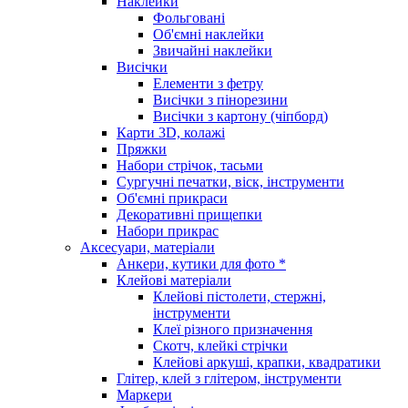
Наклейки
Фольговані
Об'ємні наклейки
Звичайні наклейки
Висічки
Елементи з фетру
Висічки з пінорезини
Висічки з картону (чіпборд)
Карти 3D, колажі
Пряжки
Набори стрічок, тасьми
Сургучні печатки, віск, інструменти
Об'ємні прикраси
Декоративні прищепки
Набори прикрас
Аксесуари, матеріали
Анкери, кутики для фото *
Клейові матеріали
Клейові пістолети, стержні,
інструменти
Клеї різного призначення
Скотч, клейкі стрічки
Клейові аркуші, крапки, квадратики
Глітер, клей з глітером, інструменти
Маркери