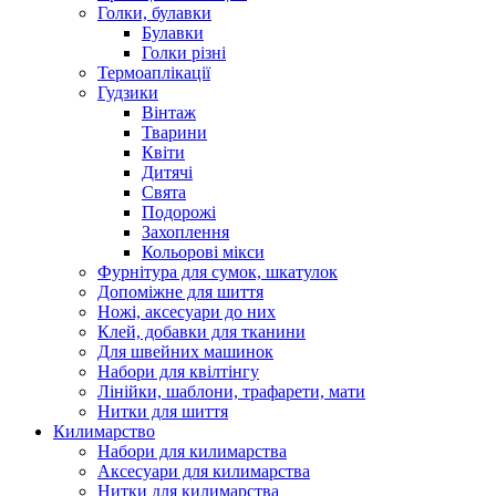
Голки, булавки
Булавки
Голки різні
Термоаплікації
Гудзики
Вінтаж
Тварини
Квіти
Дитячі
Свята
Подорожі
Захоплення
Кольорові мікси
Фурнітура для сумок, шкатулок
Допоміжне для шиття
Ножі, аксесуари до них
Клей, добавки для тканини
Для швейних машинок
Набори для квілтінгу
Лінійки, шаблони, трафарети, мати
Нитки для шиття
Килимарство
Набори для килимарства
Аксесуари для килимарства
Нитки для килимарства