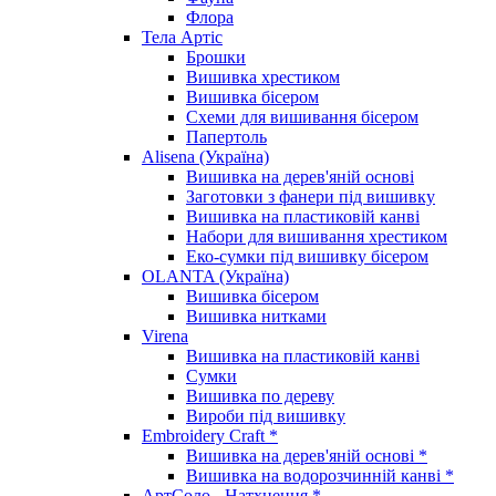
Флора
Тела Артіс
Брошки
Вишивка хрестиком
Вишивка бісером
Схеми для вишивання бісером
Папертоль
Alisena (Україна)
Вишивка на дерев'яній основі
Заготовки з фанери під вишивку
Вишивка на пластиковій канві
Набори для вишивання хрестиком
Еко-сумки під вишивку бісером
OLANTA (Україна)
Вишивка бісером
Вишивка нитками
Virena
Вишивка на пластиковій канві
Сумки
Вишивка по дереву
Вироби під вишивку
Embroidery Craft *
Вишивка на дерев'яній основі *
Вишивка на водорозчинній канві *
АртСоло - Натхнення *