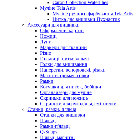
Caron Collection Waterlilies
Муліне Tela Artis
Муліне ручного фарбування Tela Artis
Нитка для вишивки Пухнастик
Аксесуари для вишивки
Оформлення картин
Ножиці
Лупи
Маркери для тканини
Різне
Гольниці, нитковдівачі
Голки для вишивання
Наперстки, вспорювачі, різаки
Магніти-тримачі голки
Рамки
Котушки для ниток, бобінки
Органайзери для муліне
Скриньки для ножиць
Скриньки для рукоділля, смітнички
Станки, рамки, пяльца
Станки для вишивки
П'яльці
Рамки-п'яльці
Q-Snaps
П'яльці магнітні