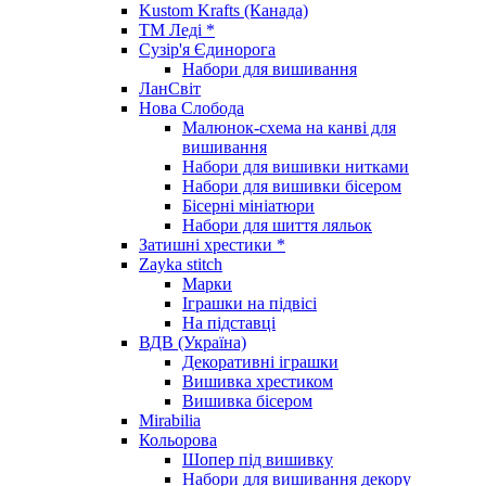
Kustom Krafts (Канада)
ТМ Леді *
Сузір'я Єдинорога
Набори для вишивання
ЛанСвіт
Нова Слобода
Малюнок-схема на канві для
вишивання
Набори для вишивки нитками
Набори для вишивки бісером
Бісерні мініатюри
Набори для шиття ляльок
Затишні хрестики *
Zayka stitch
Марки
Іграшки на підвісі
На підставці
ВДВ (Україна)
Декоративні іграшки
Вишивка хрестиком
Вишивка бісером
Mirabilia
Кольорова
Шопер під вишивку
Набори для вишивання декору