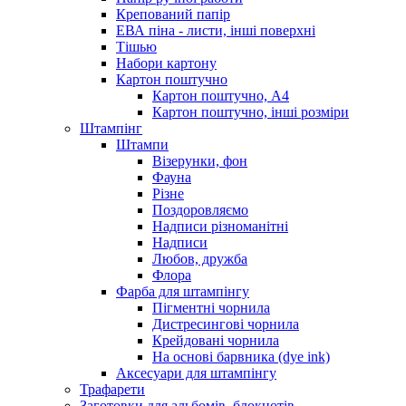
Крепований папір
ЕВА піна - листи, інші поверхні
Тішью
Набори картону
Картон поштучно
Картон поштучно, А4
Картон поштучно, інші розміри
Штампінг
Штампи
Візерунки, фон
Фауна
Різне
Поздоровляємо
Надписи різноманітні
Надписи
Любов, дружба
Флора
Фарба для штампінгу
Пігментні чорнила
Дистресингові чорнила
Крейдовані чорнила
На основі барвника (dye ink)
Аксесуари для штампінгу
Трафарети
Заготовки для альбомів, блокнотів