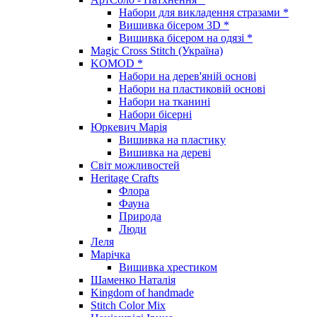
Набори для викладення стразами *
Вишивка бісером 3D *
Вишивка бісером на одязі *
Magic Cross Stitch (Україна)
KOMOD *
Набори на дерев'яній основі
Набори на пластиковій основі
Набори на тканині
Набори бісерні
Юркевич Марія
Вишивка на пластику
Вишивка на дереві
Світ можливостей
Heritage Crafts
Флора
Фауна
Природа
Люди
Леля
Марічка
Вишивка хрестиком
Шаменко Наталія
Kingdom of handmade
Stitch Color Mix