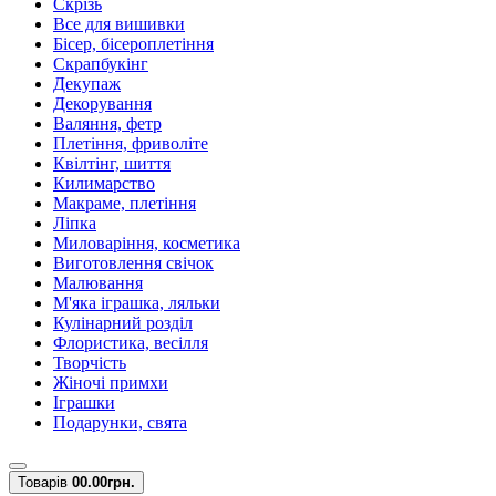
Скрізь
Все для вишивки
Бісер, бісероплетіння
Скрапбукінг
Декупаж
Декорування
Валяння, фетр
Плетіння, фриволіте
Квілтінг, шиття
Килимарство
Макраме, плетіння
Ліпка
Миловаріння, косметика
Виготовлення свічок
Малювання
М'яка іграшка, ляльки
Кулінарний розділ
Флористика, весілля
Творчість
Жіночі примхи
Іграшки
Подарунки, свята
Товарів
0
0.00грн.