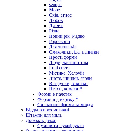
Флора
Море
Схід, етнос
Любов
Дитяче
Різне
Новий рік, Різдво
Гороскопи
Для чоловіків
Смаколики, їда, напитки
Прості форми
Люди, частини тіла
Інші свята
Містика, Хелоуїн
Листя, шишки, ягоди
Візерунки, завитки
Птахи, комахи *
Форми в палетах
Форми під нарізку *
Силіконові форми та молди
Віддушки косметичні
Штампи для мила
Добавки, декор
Сухоцвіти, сухофрукти
Основа для мила, косметики