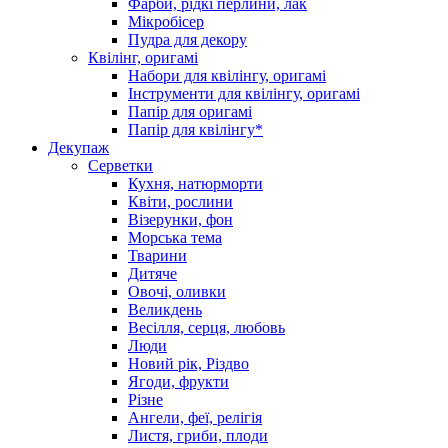
Фарби, рідкі перлини, лак
Мікробісер
Пудра для декору
Квілінг, оригамі
Набори для квілінгу, оригамі
Інструменти для квілінгу, оригамі
Папір для оригамі
Папір для квілінгу*
Декупаж
Серветки
Кухня, натюрморти
Квіти, рослини
Візерунки, фон
Морська тема
Тварини
Дитяче
Овочі, оливки
Великдень
Весілля, серця, любовь
Люди
Новий рік, Різдво
Ягоди, фрукти
Різне
Ангели, феї, релігія
Листя, гриби, плоди