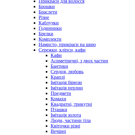
Прикраси для волосся
Брошки
Браслети
Різне
Каблучки
Годинники
Брелки
Комплекти
Намисто, прикраси на шию
Сережки, кліпси, кафи
Кафи
Асиметричні, з двох частин
Бантики
Сердця, любовь
Краплі
Імітація бірюзи
Імітація перлин
Предмети
Комахи
Квадратні, трикутні
Пташки
Імітація золота
Люди, частини тіла
Квіточки різні
Вечірні