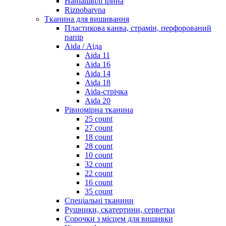
Наніашвілі Ірина
Riznobarvna
Тканина для вишивання
Пластикова канва, страмін, перфорований
папір
Aida / Аіда
Aida 11
Aida 16
Aida 14
Aida 18
Aida-стрічка
Aida 20
Рівномірна тканина
25 count
27 count
18 count
28 count
10 count
32 count
22 count
16 count
35 count
Спеціальні тканини
Рушники, скатертини, серветки
Сорочки з місцем для вишивки