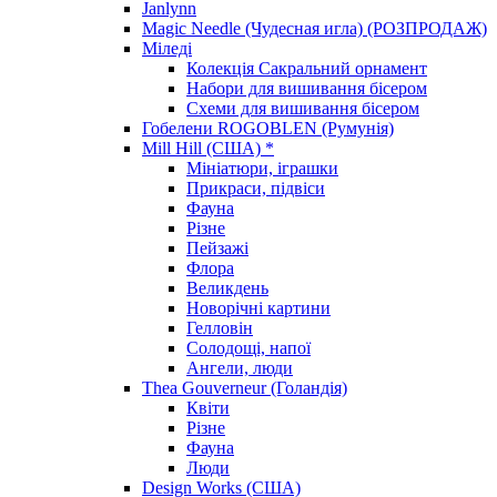
Janlynn
Magic Needle (Чудесная игла) (РОЗПРОДАЖ)
Міледі
Колекція Сакральний орнамент
Набори для вишивання бісером
Схеми для вишивання бісером
Гобелени ROGOBLEN (Румунія)
Mill Hill (США) *
Мініатюри, іграшки
Прикраси, підвіси
Фауна
Різне
Пейзажі
Флора
Великдень
Новорічні картини
Гелловін
Солодощі, напої
Ангели, люди
Thea Gouverneur (Голандія)
Квіти
Різне
Фауна
Люди
Design Works (США)