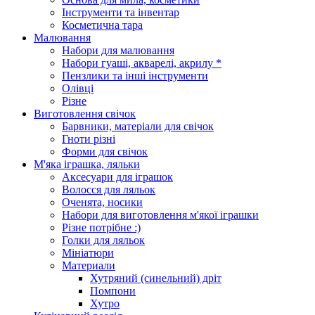
Інструменти та інвентар
Косметична тара
Малювання
Набори для малювання
Набори гуаші, акварелі, акрилу *
Пензлики та інші інструменти
Олівці
Різне
Виготовлення свічок
Барвники, матеріали для свічок
Гноти різні
Форми для свічок
М'яка іграшка, ляльки
Аксесуари для іграшок
Волосся для ляльок
Оченята, носики
Набори для виготовлення м'якої іграшки
Різне потрібне :)
Голки для ляльок
Мініатюри
Материали
Хутряний (синельний) дріт
Помпони
Хутро