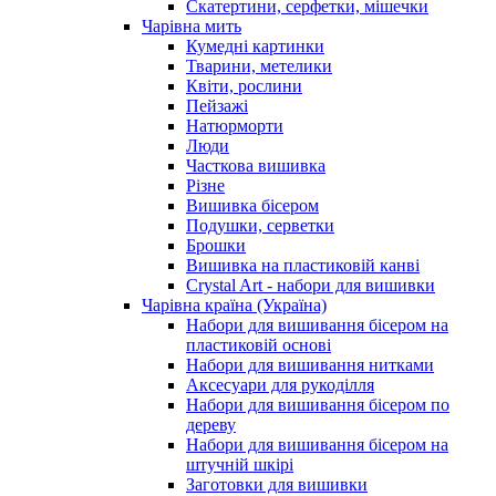
Скатертини, серфетки, мішечки
Чарiвна мить
Кумедні картинки
Тварини, метелики
Квіти, рослини
Пейзажі
Натюрморти
Люди
Часткова вишивка
Різне
Вишивка бісером
Подушки, серветки
Брошки
Вишивка на пластиковій канві
Crystal Art - набори для вишивки
Чарівна країна (Україна)
Набори для вишивання бісером на
пластиковій основі
Набори для вишивання нитками
Аксесуари для рукоділля
Набори для вишивання бісером по
дереву
Набори для вишивання бісером на
штучній шкірі
Заготовки для вишивки