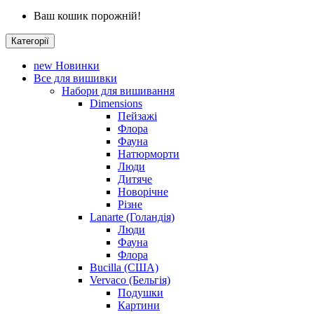
Ваш кошик порожній!
Категорії
new
Новинки
Все для вишивки
Набори для вишивання
Dimensions
Пейзажі
Флора
Фауна
Натюрморти
Люди
Дитяче
Новорічне
Різне
Lanarte (Голандія)
Люди
Фауна
Флора
Bucilla (США)
Vervaco (Бельгія)
Подушки
Картини