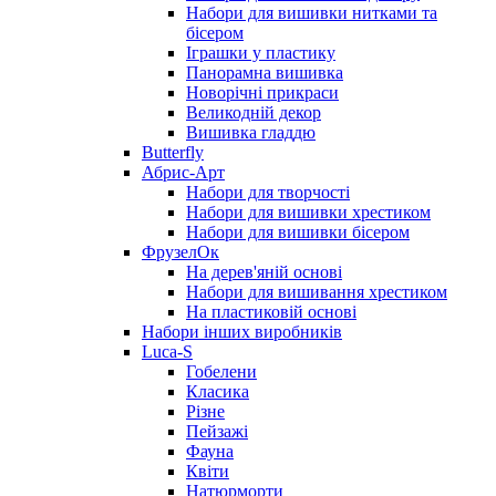
Набори для вишивки нитками та
бісером
Іграшки у пластику
Панорамна вишивка
Новорічні прикраси
Великодній декор
Вишивка гладдю
Butterfly
Абрис-Арт
Набори для творчості
Набори для вишивки хрестиком
Набори для вишивки бісером
ФрузелОк
На дерев'яній основі
Набори для вишивання хрестиком
На пластиковій основі
Набори інших виробників
Luca-S
Гобелени
Класика
Різне
Пейзажі
Фауна
Квіти
Натюрморти