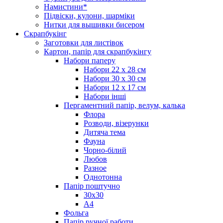
Намистини*
Підвіски, кулони, шарміки
Нитки для вышивки бисером
Скрапбукінг
Заготовки для листівок
Картон, папір для скрапбукінгу
Набори паперу
Набори 22 х 28 см
Набори 30 х 30 см
Набори 12 х 17 см
Набори інші
Пергаментний папір, велум, калька
Флора
Розводи, візерунки
Дитяча тема
Фауна
Чорно-білий
Любов
Разное
Однотонна
Папір поштучно
30х30
А4
Фольга
Папір ручної работи