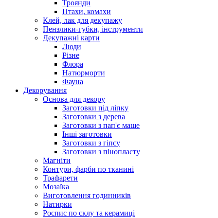
Троянди
Птахи, комахи
Клей, лак для декупажу
Пензлики-губки, інструменти
Декупажні карти
Люди
Різне
Флора
Натюрморти
Фауна
Декорування
Основа для декору
Заготовки під ліпку
Заготовки з дерева
Заготовки з пап'є маше
Інші заготовки
Заготовки з гіпсу
Заготовки з пінопласту
Магніти
Контури, фарби по тканині
Трафарети
Мозаїка
Виготовлення годинників
Натирки
Роспис по склу та керамиці