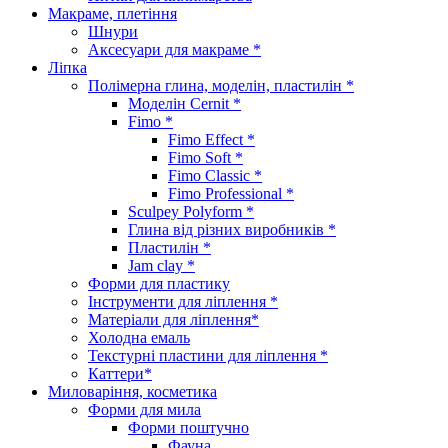
Макраме, плетіння
Шнури
Аксесуари для макраме *
Ліпка
Полімерна глина, моделін, пластилін *
Моделін Cernit *
Fimo *
Fimo Effect *
Fimo Soft *
Fimo Classic *
Fimo Professional *
Sculpey Polyform *
Глина від різних виробників *
Пластилін *
Jam clay *
Форми для пластику
Інструменти для ліплення *
Матеріали для ліплення*
Холодна емаль
Текстурні пластини для ліплення *
Каттери*
Миловаріння, косметика
Форми для мила
Форми поштучно
Фауна