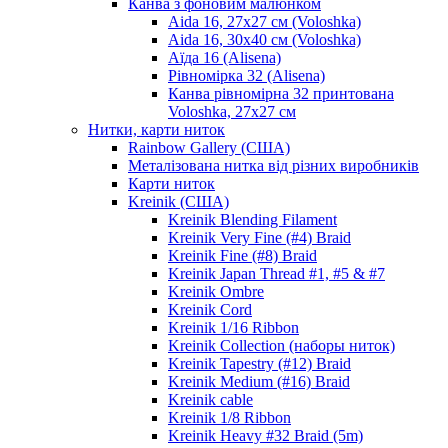
Канва з фоновим малюнком
Aida 16, 27х27 см (Voloshka)
Aida 16, 30х40 см (Voloshka)
Аїда 16 (Alisena)
Рівномірка 32 (Alisena)
Канва рівномірна 32 принтована
Voloshka, 27х27 см
Нитки, карти ниток
Rainbow Gallery (США)
Металізована нитка від різних виробників
Карти ниток
Kreinik (США)
Kreinik Blending Filament
Kreinik Very Fine (#4) Braid
Kreinik Fine (#8) Braid
Kreinik Japan Thread #1, #5 & #7
Kreinik Ombre
Kreinik Cord
Kreinik 1/16 Ribbon
Kreinik Collection (наборы ниток)
Kreinik Tapestry (#12) Braid
Kreinik Medium (#16) Braid
Kreinik cable
Kreinik 1/8 Ribbon
Kreinik Heavy #32 Braid (5m)