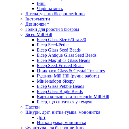
Інші
Чарівна мить
Література по бісероплетінню
Інструменти
Дзвіночки *
Голки для роботи з бісером
Бісер Mill Hill
Бісер Glass Size 6/0 та 8/0
Бісер Seed-Petite
Бісер Glass Seed Beads
Бісер Antique Glass Seed Beads
Бісер Magnifica Glass Beads
Бісер Seed-Frosted Beads
Прикраси Glass & Crystal Treasures
Гудзики Mill Hill (ручна работа)
Міні-набори бісеру
Бісер Glass Pebble Beads
Бісер Glass Bugle Beads
Карти кольорів та трежерсів Mill Hill
Бісер, що світиться у темряві
Паєтки
Шнури, дріт, нитка-гумка, мононитка
Дріт
Нитка-гумка, мононитка
Фурнітура для бісероплетіння