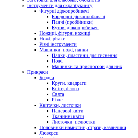
Інструменти для скрапбукингу
Фігурні діркопробивачі
Бордюрні діркопробивачі
Панчі (пробійники)
Кутові діркопробивачі
Ножиці, фігурні ножиці
Ножі, різаки
Різні інструменти
Машинки, ножі, папки
Папки, пластини для тиснення
Ножі
Машинки та приспособи для них
Прикраси
Брадси
Круги, квадрати
Квіти, флора
Свята
Різне
Квіточки, листочки
Паперові квіти
Тканинні квіти
Листочки, пелюстки
Половинки намистин, стрази, камінчики
Люверси