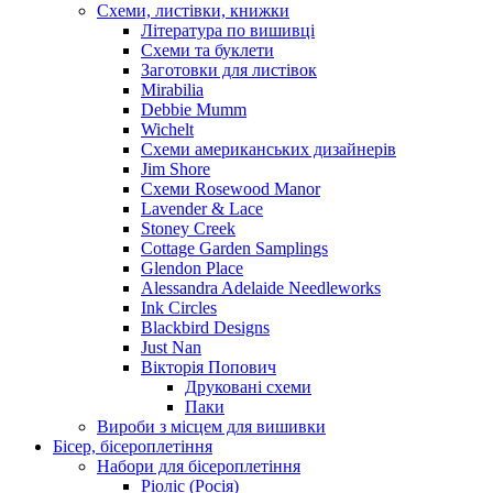
Схеми, листівки, книжки
Література по вишивці
Схеми та буклети
Заготовки для листівок
Mirabilia
Debbie Mumm
Wichelt
Схеми американських дизайнерів
Jim Shore
Cхеми Rosewood Manor
Lavender & Lace
Stoney Creek
Cottage Garden Samplings
Glendon Place
Alessandra Adelaide Needleworks
Ink Circles
Blackbird Designs
Just Nan
Вікторія Попович
Друковані схеми
Паки
Вироби з місцем для вишивки
Бісер, бісероплетіння
Набори для бісероплетіння
Ріоліс (Росія)