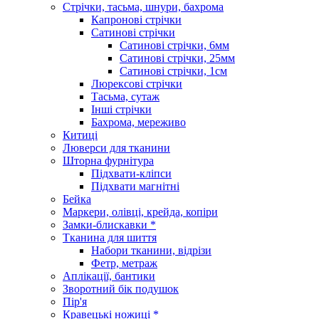
Стрічки, тасьма, шнури, бахрома
Капронові стрічки
Сатинові стрічки
Сатинові стрічки, 6мм
Сатинові стрічки, 25мм
Сатинові стрічки, 1см
Люрексові стрічки
Тасьма, сутаж
Інші стрічки
Бахрома, мереживо
Китиці
Люверси для тканини
Шторна фурнітура
Підхвати-кліпси
Підхвати магнітні
Бейка
Маркери, олівці, крейда, копіри
Замки-блискавки *
Тканина для шиття
Набори тканини, відрізи
Фетр, метраж
Аплікації, бантики
Зворотний бік подушок
Пір'я
Кравецькі ножиці *