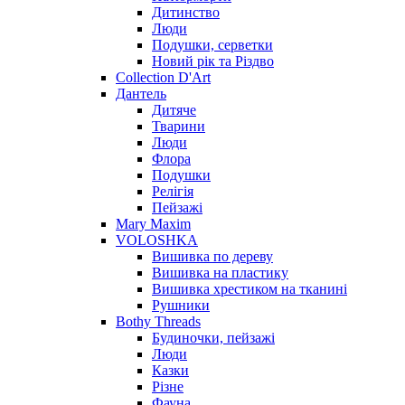
Дитинство
Люди
Подушки, серветки
Новий рік та Різдво
Collection D'Art
Дантель
Дитяче
Тварини
Люди
Флора
Подушки
Релігія
Пейзажі
Mary Maxim
VOLOSHKA
Вишивка по дереву
Вишивка на пластику
Вишивка хрестиком на тканині
Рушники
Bothy Threads
Будиночки, пейзажі
Люди
Казки
Різне
Фауна