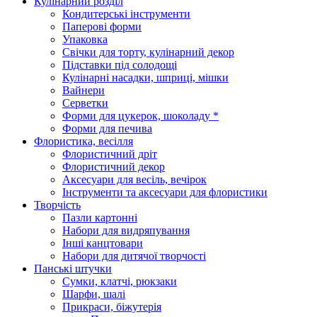
Кулінарний розділ
Кондитерські інструменти
Паперові форми
Упаковка
Свічки для торту, кулінарний декор
Підставки під солодощі
Кулінарні насадки, шприці, мішки
Вайнери
Серветки
Форми для цукерок, шоколаду *
Форми для печива
Флористика, весілля
Флористичний дріт
Флористичний декор
Аксесуари для весіль, вечірок
Інструменти та аксесуари для флористики
Творчість
Пазли картонні
Набори для видряпування
Інші канцтовари
Набори для дитячої творчості
Панські штучки
Сумки, клатчі, рюкзаки
Шарфи, шалі
Прикраси, біжутерія