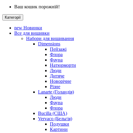
Ваш кошик порожній!
Категорії
new
Новинки
Все для вишивки
Набори для вишивання
Dimensions
Пейзажі
Флора
Фауна
Натюрморти
Люди
Дитяче
Новорічне
Різне
Lanarte (Голандія)
Люди
Фауна
Флора
Bucilla (США)
Vervaco (Бельгія)
Подушки
Картини