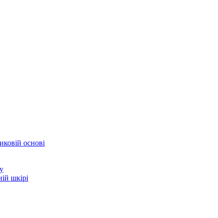
иковій основі
у
ій шкірі