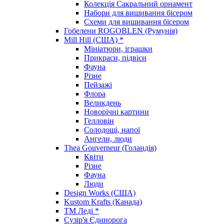
Колекція Сакральний орнамент
Набори для вишивання бісером
Схеми для вишивання бісером
Гобелени ROGOBLEN (Румунія)
Mill Hill (США) *
Мініатюри, іграшки
Прикраси, підвіси
Фауна
Різне
Пейзажі
Флора
Великдень
Новорічні картини
Гелловін
Солодощі, напої
Ангели, люди
Thea Gouverneur (Голандія)
Квіти
Різне
Фауна
Люди
Design Works (США)
Kustom Krafts (Канада)
ТМ Леді *
Сузір'я Єдинорога