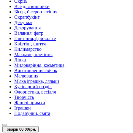
Скрізь
Все для вишивки
Бісер, бісероплетіння
Скрапбукінг
Декупаж
Декорування
Валяння, фетр
Плетіння, фриволіте
Квілтінг, шиття
Килимарство
Макраме, плетіння
Ліпка
Миловаріння, косметика
Виготовлення свічок
Малювання
М'яка іграшка, ляльки
Кулінарний розділ
Флористика, весілля
Творчість
Жіночі примхи
Іграшки
Подарунки, свята
Товарів
0
0.00грн.