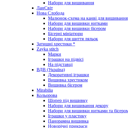
Набори для вишивання
ЛанСвіт
Нова Слобода
Малюнок-схема на канві для вишивання
Набори для вишивки нитками
Набори для вишивки бісером
Бісерні мініатюри
Набори для шиття ляльок
Затишні хрестики *
Zayka stitch
Марки
Іграшки на підвісі
На підставці
ВДВ (Україна)
Декоративні іграшки
Вишивка хрестиком
Вишивка бісером
Mirabilia
Кольорова
Шопер під вишивку
Набори для вишивання декору
Набори для вишивки нитками та бісеро
Іграшки у пластику
Панорамна вишивка
Новорічні прикраси