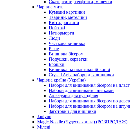
Скатертини, серфетки, мішечки
Чарiвна мить
Кумедні картинки
Тварини, метелики
Квіти, рослини
Пейзажі
Натюрморти
Люди
Часткова вишивка
Різне
Вишивка бісером
Подушки, серветки
Брошки
Вишивка на пластиковій канві
Crystal Art - набори для вишивки
Чарівна країна (Україна)
Набори для вишивання бісером на пласт
Набори для вишивання нитками
Аксесуари для рукоділля
Набори для вишивання бісером по дерев
Набори для вишивання бісером на штучн
Заготовки для вишивки
Janlynn
Magic Needle (Чудесная игла) (РОЗПРОДАЖ)
Міледі